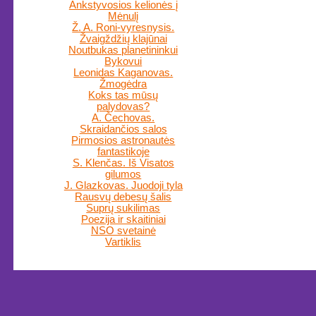
Ankstyvosios kelionės į
Mėnulį
Ž. A. Roni-vyresnysis.
Žvaigždžių klajūnai
Noutbukas planetininkui
Bykovui
Leonidas Kaganovas.
Žmogėdra
Koks tas mūsų
palydovas?
A. Čechovas.
Skraidančios salos
Pirmosios astronautės
fantastikoje
S. Klenčas. Iš Visatos
gilumos
J. Glazkovas. Juodoji tyla
Rausvų debesų šalis
Suprų sukilimas
Poezija ir skaitiniai
NSO svetainė
Vartiklis