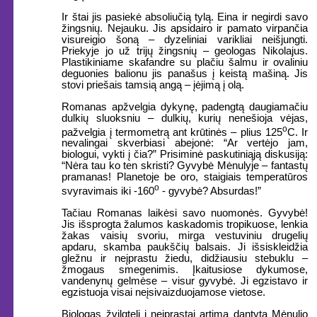
Ir štai jis pasiekė absoliučią tylą. Eina ir negirdi savo
žingsnių. Nejauku. Jis apsidairo ir pamato virpančia
visureigio šoną – dyzeliniai varikliai neišjungti.
Priekyje jo už trijų žingsnių – geologas Nikolajus.
Plastikiniame skafandre su plačiu šalmu ir ovaliniu
deguonies balionu jis panašus į keistą mašiną. Jis
stovi priešais tamsią angą – įėjimą į olą.
Romanas apžvelgia dykynę, padengtą daugiamačiu
dulkių sluoksniu – dulkių, kurių nenešioja vėjas,
o
pažvelgia į termometrą ant krūtinės – plius 125
C. Ir
nevalingai skverbiasi abejonė: “Ar vertėjo jam,
biologui, vykti į čia?” Prisiminė paskutiniąją diskusiją:
“Nėra tau ko ten skristi? Gyvybė Mėnulyje – fantastų
pramanas! Planetoje be oro, staigiais temperatūros
o
svyravimais iki -160
- gyvybė? Absurdas!”
Tačiau Romanas laikėsi savo nuomonės. Gyvybė!
Jis išsprogta žalumos kaskadomis tropikuose, lenkia
žakas vaisių svoriu, mirga vestuviniu drugelių
apdaru, skamba paukščių balsais. Ji išsiskleidžia
gležnu ir neįprastu žiedu, didžiausiu stebuklu –
žmogaus smegenimis. Įkaitusiose dykumose,
vandenynų gelmėse – visur gyvybė. Ji egzistavo ir
egzistuoja visai neįsivaizduojamose vietose.
Biologas žvilgteli į neįprastai artimą dantytą Mėnulio