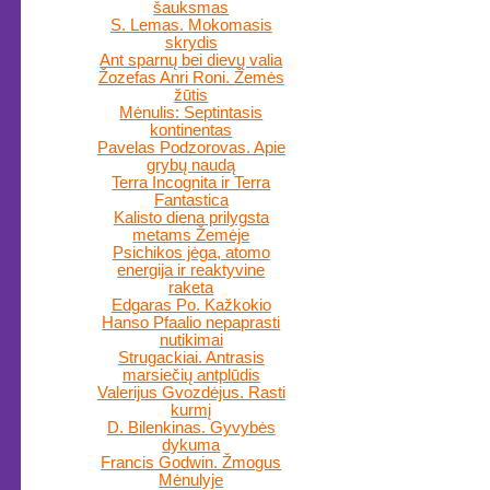
šauksmas
S. Lemas. Mokomasis
skrydis
Ant sparnų bei dievų valia
Žozefas Anri Roni. Žemės
žūtis
Mėnulis: Septintasis
kontinentas
Pavelas Podzorovas. Apie
grybų naudą
Terra Incognita ir Terra
Fantastica
Kalisto diena prilygsta
metams Žemėje
Psichikos jėga, atomo
energija ir reaktyvine
raketa
Edgaras Po. Kažkokio
Hanso Pfaalio nepaprasti
nutikimai
Strugackiai. Antrasis
marsiečių antplūdis
Valerijus Gvozdėjus. Rasti
kurmį
D. Bilenkinas. Gyvybės
dykuma
Francis Godwin. Žmogus
Mėnulyje