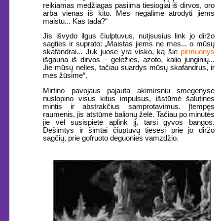
reikiamas medžiagas pasiima tiesiogiai iš dirvos, oro
arba vienas iš kito. Mes negalime atrodyti jiems
maistu... Kas tada?“
Jis išvydo ilgus čiulptuvus, nutįsusius link jo diržo
sagties ir suprato: „Maistas jiems ne mes... o mūsų
skafandrai... Juk juose yra visko, ką šie
pirmuonys
išgauna iš dirvos – geležies, azoto, kalio junginių...
Jie mūsų nelies, tačiau suardys mūsų skafandrus, ir
mes žūsime“.
Mirtino pavojaus pajauta akimirsniu smegenyse
nuslopino visus kitus impulsus, išstūmė šalutines
mintis ir abstrakčius samprotavimus. Įtempęs
raumenis, jis atstūmė balionų želė. Tačiau po minutės
jie vėl susispietė aplink jį, tarsi gyvos bangos.
Dešimtys ir šimtai čiuptuvų tiesėsi prie jo diržo
sagčių, prie gofruoto deguonies vamzdžio.