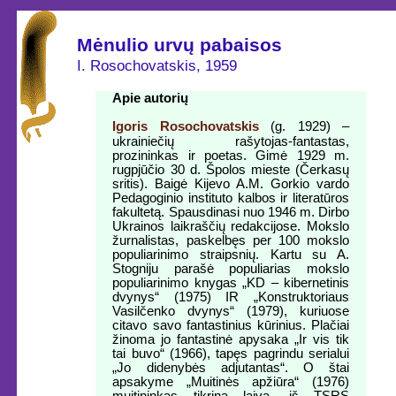
Mėnulio urvų pabaisos
I. Rosochovatskis, 1959
Apie autorių
Igoris Rosochovatskis
(g. 1929) –
ukrainiečių rašytojas-fantastas,
prozininkas ir poetas. Gimė 1929 m.
rugpjūčio 30 d. Špolos mieste (Čerkasų
sritis). Baigė Kijevo A.M. Gorkio vardo
Pedagoginio instituto kalbos ir literatūros
fakultetą. Spausdinasi nuo 1946 m. Dirbo
Ukrainos laikraščių redakcijose. Mokslo
žurnalistas, paskelbęs per 100 mokslo
populiarinimo straipsnių. Kartu su A.
Stogniju parašė populiarias mokslo
populiarinimo knygas „KD – kibernetinis
dvynys“ (1975) IR „Konstruktoriaus
Vasilčenko dvynys“ (1979), kuriuose
citavo savo fantastinius kūrinius. Plačiai
žinoma jo fantastinė apysaka „Ir vis tik
tai buvo“ (1966), tapęs pagrindu serialui
„Jo didenybės adjutantas“. O štai
apsakyme „Muitinės apžiūra“ (1976)
muitininkas tikrina laivą, iš TSRS