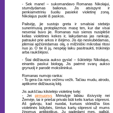
- Sek mane! – sukomandavo Romanas Nikolajui,
stumdydamas balionus. Jis atsispyrė ir
penkiametriniu šuoliu pasiekė violetinę zoną.
Nikolajus puolė iš paskos.
Pailsėję, jie sustojo greta ir smalsiai stebėjo
sunerimusią protoplazmos masę ten, kur dar visai
neseniai buvo jie. Romanas nuo sienos nusiplėšė
kelias violetines kekes ir, laikydamas jas rankoje,
patraukė prie arkos ir išėjimo. Jis ėjo neskubėdamas,
įdėmiai apžiūrėdamas olą, o milžiniški mikrobai ritosi
nuo jo. O tie iš jų, nespėję laiku pasitraukti, trūkinėjo
arba raukšlėjosi.
- Štai didžiausia aukso gysla! – šūktelėjo Nikolajus,
einantis paskui biologą. Jis paėmė svarų aukso
grynuolį ir parodė mokslininkui.
Romanas numojo ranka:
- To gera čia nors vežimu vežk. Tačiau mudu, atrodo,
aptikome didžiausią lobį.
Jis aukščiau kilstelėjo violetinę kelę:
- Jei
pirmuonys
Mėnulyje labiau išsivystę nei
Žemėje, tai ir priešai privalo būti kelis kartus stipresni.
Aš galvoju, kad nuodai, kuriuos skleidžia šios
violetinės būtybės, šimtus kartų stipresni už mums
žinomus antibiotikus. Jų padedami mes, galbūt,