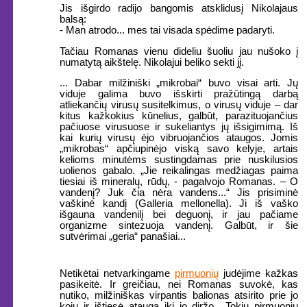
Jis išgirdo radijo bangomis atsklidusį Nikolajaus
balsą:
- Man atrodo... mes tai visada spėdime padaryti.
Tačiau Romanas vienu dideliu šuoliu jau nušoko į
numatytą aikštelę. Nikolajui beliko sekti jį.
... Dabar milžiniški „mikrobai“ buvo visai arti. Jų
viduje galima buvo išskirti pražūtingą darbą
atliekančių virusų susitelkimus, o virusų viduje – dar
kitus kažkokius kūnelius, galbūt, parazituojančius
pačiuose virusuose ir sukeliantys jų išsigimimą. Iš
kai kurių virusų ėjo vibruojančios ataugos. Jomis
„mikrobas“ apčiupinėjo viską savo kelyje, artais
kelioms minutėms sustingdamas prie nuskilusios
uolienos gabalo. „Jie reikalingas medžiagas paima
tiesiai iš mineralų, rūdų, - pagalvojo Romanas. – O
vandenį? Juk čia nėra vandens...“ Jis prisiminė
vaškinė kandį (Galleria mellonella). Ji iš vaško
išgauna vandenilį bei deguonį, ir jau pačiame
organizme sintezuoja vandenį. Galbūt, ir šie
sutvėrimai „geria“ panašiai...
Netikėtai netvarkingame
pirmuonių
judėjime kažkas
pasikeitė. Ir greičiau, nei Romanas suvokė, kas
nutiko, milžiniškas virpantis balionas atsirito prie jo
kojų ir ištiesė atauga iki jo diržo. „Tokių pirmuonių