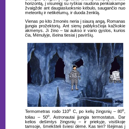
horizontą, į visureigį su ryškiai raudona penkiakampe
žvaigžde ant daugiasluoksnio kėbulo, saugančio nuo
meteoritų ir netikėtumų, ir duoda ženklą.
Vienas po kito žmonės neria į siaurą angą. Romanas
įjungia prožektorių. Ant sienų pablyksčioja kažkokie
akmenys. Ji žino – tai aukso ir vario gyslos, kurios
čia, Mėnulyje, išeina tiesiai į paviršių.
o
o
Termometras rodo 110
C, po kelių žingsnių – 80
,
o
toliau – 50
. Astronautai įjungia termostatus. Dar
kelios dešimtys žingsnių – ir priekyje, visiškoje
tamsoje, šmėkšteli šviesi dėmė. Kas ten? Išėjimas į