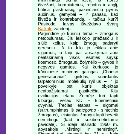
išvežantį kompiuterius, robotus ir anglį,
būtiną plastmasių, pakeičiančių gyvus
audinius, gamybai – ir panašu, kad
išveža ir kontrabandą, - tačiau kur?!
Pasirodo, laivas išveždavo švarų
Baikalo
vandenį...
Pagrindinė jo kūrinių tema – žmogaus
netobulumas. Jis ieškojo priežasčių ir
siūlė kelius, kaip žmogų padaryti
geresniu. Iš to kilo jo ciklas apie
sigomus, o taip pat apsakymai apie
neatskiriamą visos esaties sąyšį:
kosmoso, žmogaus, žolynėlio – gyvos ir
negyvos gamtos. Kai kuriuose jo
kūriniuose minimas galingas „Chaoso
generatoriaus“ ginklas, suardantis
tarpatominius molekulių ryšius – ir jo
poveikyje bet kuris objektas
neatpažįstamai pasikeičia. Kitu
evoliucijos etapu Žemėje turi tapti
kiborgai, vėliau KD – kibernetiniai
dvyniai. Trečias etapas – sigomai
(sutrumpinimas iš
sintegomo
- sintetinio
žmogaus), leisiantys žmogui tapti beveik
nemirtingu (kad ir sukibernetintame
pavidale). Ši idėja atsirado 1960 m.
apysakoje „Mirtingi ir nemirtingi“.
Sigomai turi atsirasti jau 21 a., kaip