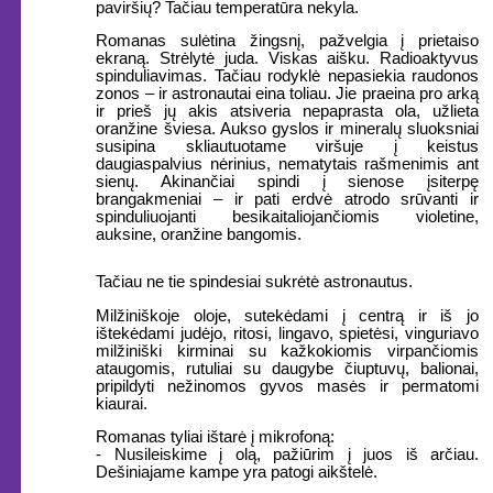
paviršių? Tačiau temperatūra nekyla.
Romanas sulėtina žingsnį, pažvelgia į prietaiso
ekraną. Strėlytė juda. Viskas aišku. Radioaktyvus
spinduliavimas. Tačiau rodyklė nepasiekia raudonos
zonos – ir astronautai eina toliau. Jie praeina pro arką
ir prieš jų akis atsiveria nepaprasta ola, užlieta
oranžine šviesa. Aukso gyslos ir mineralų sluoksniai
susipina skliautuotame viršuje į keistus
daugiaspalvius nėrinius, nematytais rašmenimis ant
sienų. Akinančiai spindi į sienose įsiterpę
brangakmeniai – ir pati erdvė atrodo srūvanti ir
spinduliuojanti besikaitaliojančiomis violetine,
auksine, oranžine bangomis.
Tačiau ne tie spindesiai sukrėtė astronautus.
Milžiniškoje oloje, sutekėdami į centrą ir iš jo
ištekėdami judėjo, ritosi, lingavo, spietėsi, vinguriavo
milžiniški kirminai su kažkokiomis virpančiomis
ataugomis, rutuliai su daugybe čiuptuvų, balionai,
pripildyti nežinomos gyvos masės ir permatomi
kiaurai.
Romanas tyliai ištarė į mikrofoną:
- Nusileiskime į olą, pažiūrim į juos iš arčiau.
Dešiniajame kampe yra patogi aikštelė.