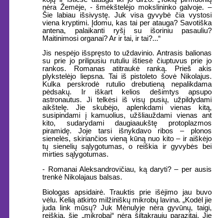
nėra Žemėje, - šmėkštelėjo mokslininko galvoje. –
Šie labiau išsivystę. Juk visa gyvybė čia vystosi
viena kryptimi. Įdomu, kas tai per atauga? Savotiška
antena, palaikanti ryšį su išoriniu pasauliu?
Maitinimosi organai? Ar ir tai, ir tai?...“
Jis nespėjo išspręsto to uždavinio. Antrasis balionas
su prie jo prilipusiu rutuliu ištiesė čiuptuvus prie jo
rankos. Romanas atitraukė ranką. Prieš akis
plykstelėjo liepsna. Tai iš pistoleto šovė Nikolajus.
Kulka perskrodė rutulio drebutieną nepalikdama
pėdsakų. Ir iškart kelios dešimtys apsupo
astronautus. Ji telkėsi iš visų pusių, užpildydami
aikštelę. Jie skubėjo, aplenkdami vienas kitą,
susipindami į kamuolius, užšliauždami vienas ant
kito, sudarydami daugiaaukštę protoplazmos
piramidę. Joje tarsi išnykdavo ribos – plonos
sienelės, skiriančios vieną kūną nuo kito – ir aiškėjo
tų sienelių sąlygotumas, o reiškia ir gyvybės bei
mirties sąlygotumas.
- Romanai Aleksandrovičiau, ką daryti? – per ausis
trenkė Nikolajaus balsas.
Biologas apsidairė. Trauktis prie išėjimo jau buvo
vėlu. Kelią atkirto milžiniškų mikrobų lavina. „Kodėl jie
juda link mūsų? Juk Mėnulyje nėra gyvūnų, taigi,
reiškia, šie „mikrobai“ nėra šiltakraujų parazitai. Jie