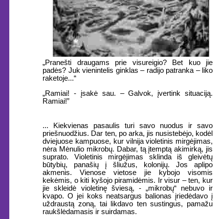
„Pranešti draugams prie visureigio? Bet kuo jie
padės? Juk vienintelis ginklas – radijo patranka – liko
raketoje...“
„Ramiai! - įsakė sau. – Galvok, įvertink situaciją.
Ramiai!”
... Kiekvienas pasaulis turi savo nuodus ir savo
priešnuodžius. Dar ten, po arka, jis nusistebėjo, kodėl
dviejuose kampuose, kur vilnija violetinis mirgėjimas,
nėra Mėnulio mikrobų. Dabar, tą įtemptą akimirką, jis
suprato. Violetinis mirgėjimas sklinda iš gleivėtų
būtybių, panašių į šliužus, kolonijų. Jos aplipo
akmenis. Vienose vietose jie kybojo visomis
kekėmis, o kiti kyšojo piramidėmis. Ir visur – ten, kur
jie skleidė violetinę šviesą, - „mikrobų“ nebuvo ir
kvapo. O jei koks neatsargus balionas įriedėdavo į
uždraustą zoną, tai likdavo ten sustingus, pamažu
raukšlėdamasis ir suirdamas.