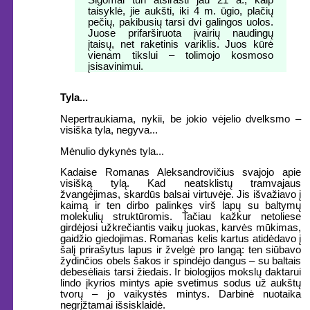
taisyklė, jie aukšti, iki 4 m. ūgio, plačių
pečių, pakibusių tarsi dvi galingos uolos.
Juose prifarširuota įvairių naudingų
įtaisų, net raketinis variklis. Juos kūrė
vienam tikslui – tolimojo kosmoso
įsisavinimui.
Tyla...
Nepertraukiama, nykii, be jokio vėjelio dvelksmo –
visiška tyla, negyva...
Mėnulio dykynės tyla...
Kadaise Romanas Aleksandrovičius svajojo apie
visišką tylą. Kad neatsklistų tramvajaus
žvangėjimas, skardūs balsai virtuvėje. Jis išvažiavo į
kaimą ir ten dirbo palinkęs virš lapų su baltymų
molekulių struktūromis. Tačiau kažkur netoliese
girdėjosi užkrečiantis vaikų juokas, karvės mūkimas,
gaidžio giedojimas. Romanas kelis kartus atidėdavo į
šalį prirašytus lapus ir žvelgė pro langą: ten siūbavo
žydinčios obels šakos ir spindėjo dangus – su baltais
debesėliais tarsi žiedais. Ir biologijos mokslų daktarui
lindo įkyrios mintys apie svetimus sodus už aukštų
tvorų – jo vaikystės mintys. Darbinė nuotaika
negrįžtamai išsisklaidė.