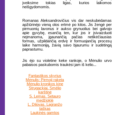
įveiksime tokias ligas, kurios laikomos
neišgydomomis.
Romanas Aleksandrovičius vis dar neskubėdamas
apžiūrinėjo vieną olos ertmė po kitos. Jis žengė per
pirmuonių lavonus ir aukso grynuolius bei galvojo
apie gyvybę, esančią ten, kur jos ir įsivaizduoti
neįmanoma, įgaunančią pačias netikėčiausias
formas, užpildančią erdvę ir formuojančią procesų
laike harmoniją, žavią savo bjaurumu ir sudėtingą
paprastumu.
Jis ėjo su violetine keke rankoje, o Mėnulio urvo
pabaisos paskubomis traukėsi jam iš kelio...
Fantastikos skyrius
Mėnulis: Pirmoji raketa
Mėnulio kronikos kine
Strugackiai. Smėlio
karštinė
S. Lemas. Setauro
medžioklė
L. Dilovas. Lagranžo
taškas
Laukinės gamtos