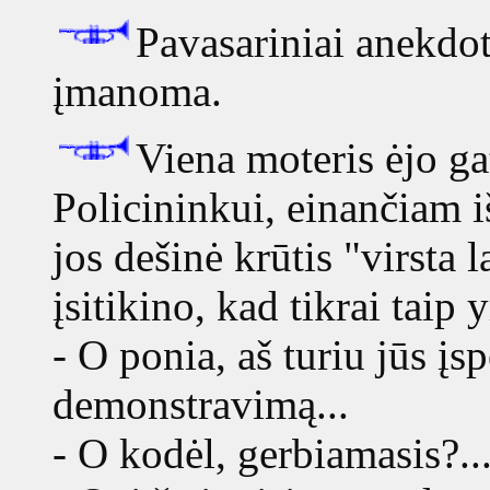
Pavasariniai anekdot
įmanoma.
Viena moteris ėjo ga
Policininkui, einančiam iš
jos dešinė krūtis "virsta l
įsitikino, kad tikrai taip y
- O ponia, aš turiu jūs įs
demonstravimą...
- O kodėl, gerbiamasis?..