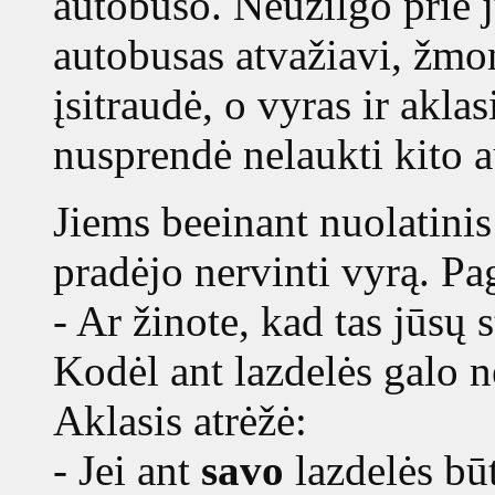
autobuso. Neužilgo prie jų
autobusas atvažiavi, žmona
įsitraudė, o vyras ir aklas
nusprendė nelaukti kito a
Jiems beeinant nuolatinis
pradėjo nervinti vyrą. Pag
- Ar žinote, kad tas jūsų 
Kodėl ant lazdelės galo
Aklasis atrėžė:
- Jei ant
savo
lazdelės bū