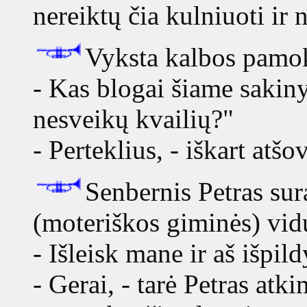
nereiktų čia kulniuoti ir n
Vyksta kalbos pamok
- Kas blogai šiame sakiny
nesveikų kvailių?"
- Perteklius, - iškart atšo
Senbernis Petras sur
(moteriškos giminės) vidu
- Išleisk mane ir aš išpil
- Gerai, - tarė Petras atk