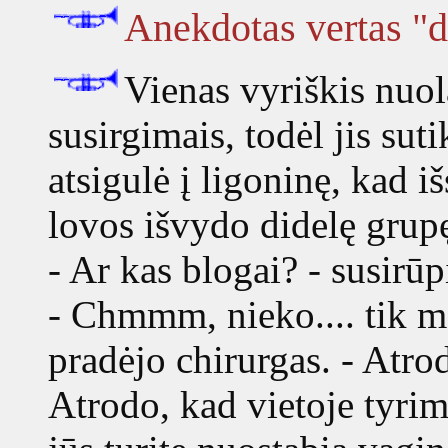
Anekdotas vertas "da
Vienas vyriškis nuol
susirgimais, todėl jis sut
atsigulė į ligoninę, kad iš
lovos išvydo didelę grup
- Ar kas blogai? - susirūp
- Chmmm, nieko.... tik m
pradėjo chirurgas. - Atr
Atrodo, kad vietoje tyrim