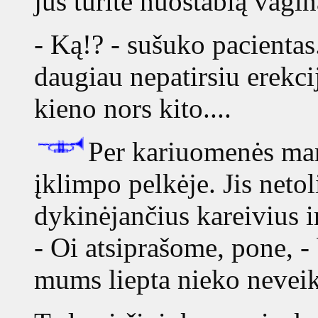
jūs turite nuostabią vaginą
- Ką!? - sušuko pacientas.
daugiau nepatirsiu erekcijo
kieno nors kito....
Per kariuomenės man
įklimpo pelkėje. Jis neto
dykinėjančius kareivius i
- Oi atsiprašome, pone, -
mums liepta nieko neveikti