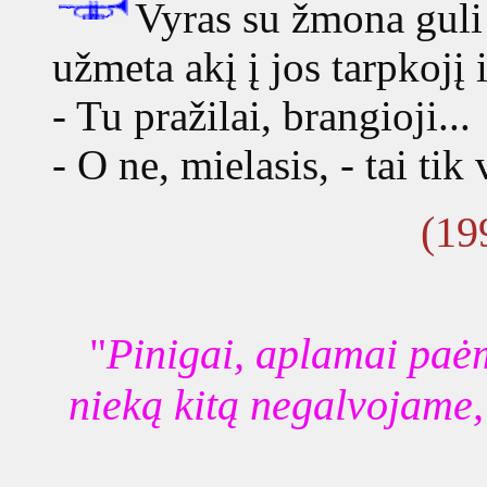
Vyras su žmona guli
užmeta akį į jos tarpkojį i
- Tu pražilai, brangioji...
- O ne, mielasis, - tai tik 
(19
"
Pinigai, aplamai paė
nieką kitą negalvojame,