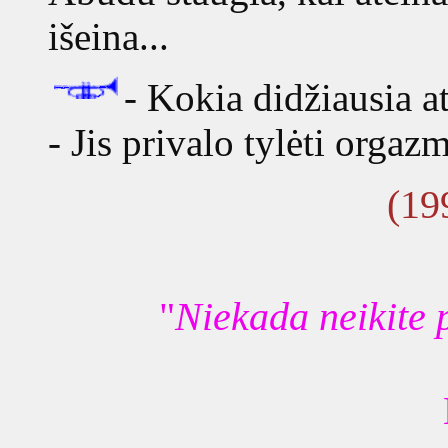
išeina...
- Kokia didžiausia a
- Jis privalo tylėti orgaz
(19
"
Niekada neikite 