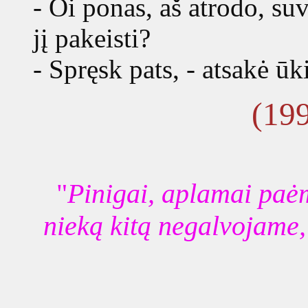
- Oi ponas, aš atrodo, su
jį pakeisti?
- Spręsk pats, - atsakė ūki
(19
"
Pinigai, aplamai paė
nieką kitą negalvojame,