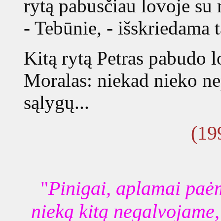
rytą pabusčiau lovoje su
- Tebūnie, - išskriedama 
Kitą rytą Petras pabudo l
Moralas: niekad nieko n
sąlygų...
(19
"
Pinigai, aplamai paė
nieką kitą negalvojame,