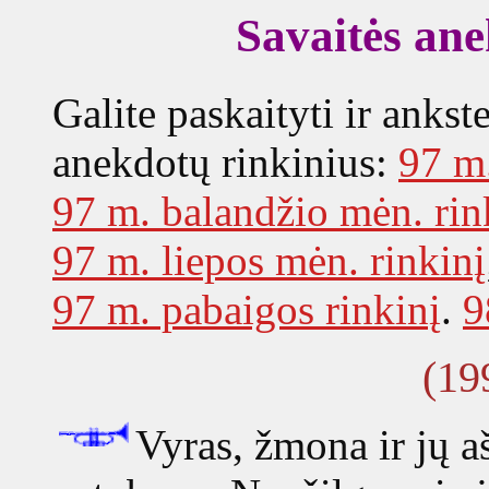
Savaitės an
Galite paskaityti ir ankst
anekdotų rinkinius:
97 m.
97 m. balandžio mėn. rin
97 m. liepos mėn. rinkinį
97 m. pabaigos rinkinį
.
9
(19
Vyras, žmona ir jų aš