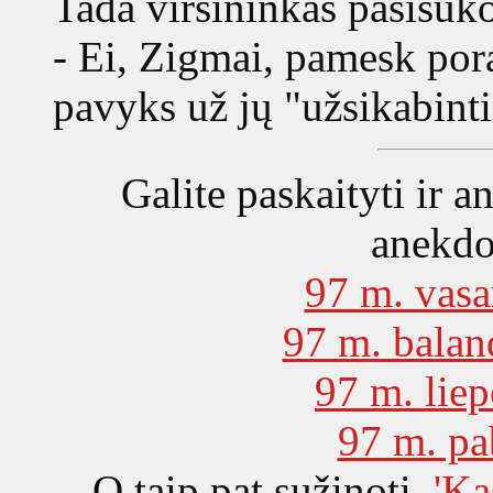
Tada viršininkas pasisuko 
- Ei, Zigmai, pamesk pora
pavyks už jų "užsikabinti
Galite paskaityti ir a
anekdo
97 m. vasa
97 m. balan
97 m. liep
97 m. pa
O taip pat sužinoti,
'Ka