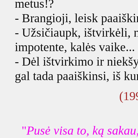
metus!?
- Brangioji, leisk paaiškin
- Užsičiaupk, ištvirkėli, n
impotente, kalės vaike...
- Dėl ištvirkimo ir niekš
gal tada paaiškinsi, iš k
(19
"
Pusė visa to, ką sakau,