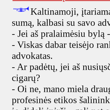
Kaltinamoji, įtariam
sumą, kalbasi su savo ad
- Jei aš pralaimėsiu bylą 
- Viskas dabar teisėjo ran
advokatas.
- Ar padėtų, jei aš nusiųs
cigarų?
- Oi ne, mano miela drauge
profesinės etikos šalinin