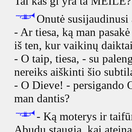
Tai kas gi yra ta MEILĖ?
Onutė susijaudinusi 
- Ar tiesa, ką man pasakė
iš ten, kur vaikinų daikta
- O taip, tiesa, - su pal
nereiks aiškinti šio subti
- O Dieve! - persigando O
man dantis?
- Ką moterys ir taifū
Abudu staugia, kai ateina