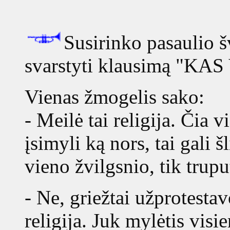
Susirinko pasaulio š
svarstyti klausimą "K
Vienas žmogelis sako:
- Meilė tai religija. Čia v
įsimyli ką nors, tai gali š
vieno žvilgsnio, tik trupu
- Ne, griežtai užprotestav
religija. Juk mylėtis visi