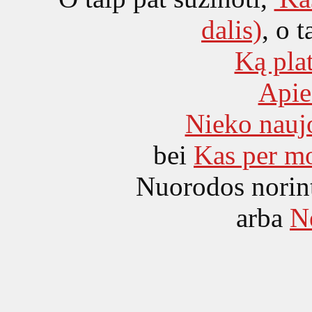
dalis)
, o t
Ką pla
Apie
Nieko nauj
bei
Kas per mo
Nuorodos nori
arba
N