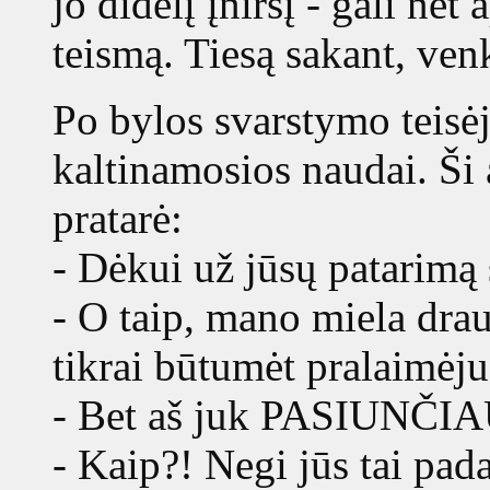
jo didelį įniršį - gali ne
teismą. Tiesą sakant, venk
Po bylos svarstymo teisė
kaltinamosios naudai. Ši 
pratarė:
- Dėkui už jūsų patarimą s
- O taip, mano miela drau
tikrai būtumėt pralaimėju
- Bet aš juk PASIUNČIA
- Kaip?! Negi jūs tai pad