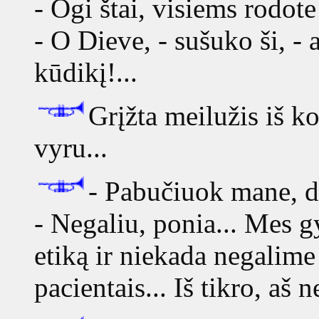
- Ogi štai, visiems rodote
- O Dieve, - sušuko ši, -
kūdikį!...
Grįžta meilužis iš k
vyru...
- Pabučiuok mane, da
- Negaliu, ponia... Mes g
etiką ir niekada negalime
pacientais... Iš tikro, aš 