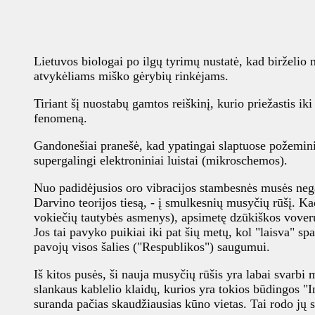
Lietuvos biologai po ilgų tyrimų nustatė, kad birželio
atvykėliams miško gėrybių rinkėjams.
Tiriant šį nuostabų gamtos reiškinį, kurio priežastis i
fenomeną.
Gandonešiai pranešė, kad ypatingai slaptuose požeminiu
supergalingi elektroniniai luistai (mikroschemos).
Nuo padidėjusios oro vibracijos stambesnės musės negal
Darvino teorijos tiesą, - į smulkesnių musyčių rūšį. Ka
vokiečių tautybės asmenys), apsimetę dzūkiškos voverušk
Jos tai pavyko puikiai iki pat šių metų, kol "laisva" s
pavojų visos šalies ("Respublikos") saugumui.
Iš kitos pusės, ši nauja musyčių rūšis yra labai svarb
slankaus kablelio klaidų, kurios yra tokios būdingos "I
suranda pačias skaudžiausias kūno vietas. Tai rodo jų 