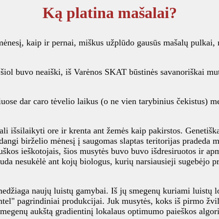
Ką platina mašalai?
 mėnesį, kaip ir pernai, miškus užplūdo gausūs mašalų pulkai,
ki šiol buvo neaiški, iš Varėnos SKAT būstinės savanoriškai mut
ose dar caro tėvelio laikus (o ne vien tarybinius čekistus) 
i išsilaikyti ore ir krenta ant žemės kaip pakirstos. Genetišk
dangi birželio mėnesį į saugomas slaptas teritorijas pradeda m
os ieškotojais, šios musytės buvo buvo išdresiruotos ir apmok
pauda nesukėlė ant kojų biologus, kurių narsiausieji sugebėjo p
i medžiaga naujų luistų gamybai. Iš jų smegenų kuriami luistų
ntel" pagrindiniai produkcijai. Juk musytės, koks iš pirmo žvil
smegenų aukštą gradientinį lokalaus optimumo paieškos algoritm