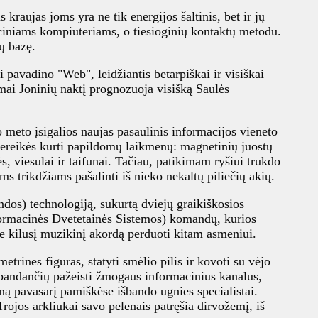
raujas joms yra ne tik energijos šaltinis, bet ir jų
iciniams kompiuteriams, o tiesioginių kontaktų metodu.
ų bazę.
i pavadino "Web", leidžiantis betarpiškai ir visiškai
mai Joninių naktį prognozuoja visišką Saulės
 meto įsigalios naujas pasaulinis informacijos vieneto
 nereikės kurti papildomų laikmenų: magnetinių juostų
, viesulai ir taifūnai. Tačiau, patikimam ryšiui trukdo
s trikdžiams pašalinti iš nieko nekaltų piliečių akių.
os) technologiją, sukurtą dviejų graikiškosios
formacinės Dvetetainės Sistemos) komandų, kurios
se kilusį muzikinį akordą perduoti kitam asmeniui.
rines figūras, statyti smėlio pilis ir kovoti su vėjo
 bandančių pažeisti žmogaus informacinius kanalus,
ieną pavasarį pamiškėse išbando ugnies specialistai.
 Trojos arkliukai savo pelenais patręšia dirvožemį, iš