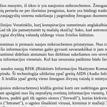
šios musytės, iš tikro ir yra naujosios mikroschemos. Žmogaus k
 perneša ne per išorinius įrenginius, kurie yra būdingi trad
r kraujagyslių sistema nukeliauja į pagrindinę žmogaus duomen
žinijos Voratinklis, kurį konspiracijos sumetimais anglakalbia
 Kad tik jūs pamatytumėt tų mašalų skaičių! Sako, kad astrono
lygiai dvyliktą valandą uždengs visus šviešos šaltinius.
užtemimas ir pirmasis naujos mikroschemos pristatymas. Nuo to
šis informacijos vienetas galės gyvuoti savarankiškai ir jam
ntimui dideliais atstumais bus dirbtinai sukeliamos oro srovės
u informacijos vienetais. Kol kas nesurasta patikimo būdo šiem
s naudos naują RISK (Rinktinės Informacijos Skaitymo Komand
grindu. Ši technologija užtikrina ypač greitą AIDS (Audio In
 Ji leidžia ypač greitą vieno žmogaus išvystą vaizdą ir minty
ios mikroschemos) leidžia greitai kurti ore sudėtingas geomet
nt apsiginti nuo šių neprašytų svetimų informacijos vienetų,
 kova, padėti gali tik ugnies sienos ("firewall"), kurias kiekv
as ("Intranet"), o ugnies išnaikinti virusai, kirminai ir mažieji