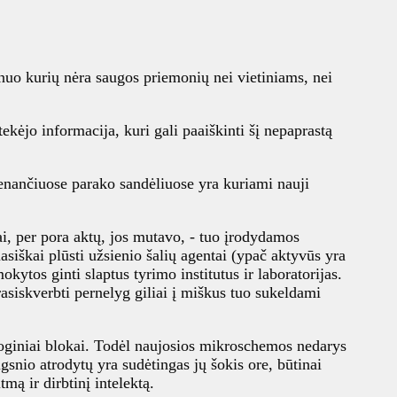
 nuo kurių nėra saugos priemonių nei vietiniams, nei
ekėjo informacija, kuri gali paaiškinti šį nepaprastą
menančiuose parako sandėliuose yra kuriami nauji
ai, per pora aktų, jos mutavo, - tuo įrodydamos
asiškai plūsti užsienio šalių agentai (ypač aktyvūs yra
ytos ginti slaptus tyrimo institutus ir laboratorijas.
rasiskverbti pernelyg giliai į miškus tuo sukeldami
 loginiai blokai. Todėl naujosios mikroschemos nedarys
gsnio atrodytų yra sudėtingas jų šokis ore, būtinai
ą ir dirbtinį intelektą.