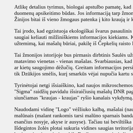
Atlikę detalius tyrimus, biologai apstulbo pamatę, kad 
duomenų apsikeitimo būdas. Jos informaciją tarp žmonių
Žinijos bitai iš vieno žmogaus patenka į kito kraują i
Tai įrodo, kad egzistuoja ekologiškai švarus pasaulinis 
saugiai keliauti milžiniškiems informacijos kiekiams.
užtemimą, kai mašalų būriai, pakilę iš Čepkelių raisto 
Tai žmonijos istorijoje bus pirmasis dirbtinis Saulės 
matavimo vienetas - vienas mašalas. Svarbiausias, kad 
ar kietų saugojimo dėžučių. Greitam informacijos persiu
tik Dzūkijos smėlis, kurį smarkūs vėjai nupučia kartu s
Tyrinėtojai netgi išsiaiškino, kad naujos mikroschemo
"Sigma" raidžių pavidalu išsiraičiusių mašalų DNR pa
siunčiamas "kraujas - kraujas" ryšio kanalais vykdymą.
Naudodami vidinę "Logo" vėžliuko kalbą, mašalai (naujos
malūnais (malant rankomis tarsi malūno sparnais banda
esančius nosyje, akyse ir ausyse). Tačiau tai beviltiška
Išdegintos žolės plotai sukuria vidines saugias teritorij