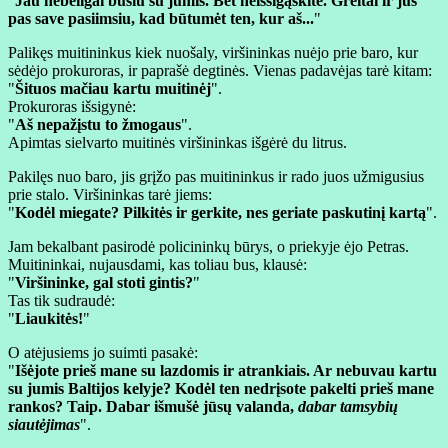
"
Jau nebeilgai būsiu su jumis. Bet neišsigąskite. Greitai ir jus
pas save pasiimsiu, kad būtumėt ten, kur aš...
"
Palikęs muitininkus kiek nuošaly, viršininkas nuėjo prie baro, kur
sėdėjo prokuroras, ir paprašė degtinės. Vienas padavėjas tarė kitam:
"
Šituos mačiau kartu muitinėj
".
Prokuroras išsigynė:
"
Aš nepažįstu to žmogaus
".
Apimtas sielvarto muitinės viršininkas išgėrė du litrus.
Pakilęs nuo baro, jis grįžo pas muitininkus ir rado juos užmigusius
prie stalo. Viršininkas tarė jiems:
"
Kodėl miegate? Pilkitės ir gerkite, nes geriate paskutinį kartą
".
Jam bekalbant pasirodė policininkų būrys, o priekyje ėjo Petras.
Muitininkai, nujausdami, kas toliau bus, klausė:
"
Viršininke, gal stoti gintis?
"
Tas tik sudraudė:
"
Liaukitės!
"
O atėjusiems jo suimti pasakė:
"
Išėjote prieš mane su lazdomis ir atrankiais. Ar nebuvau kartu
su jumis Baltijos kelyje? Kodėl ten nedrįsote pakelti prieš mane
rankos? Taip. Dabar išmušė jūsų valanda,
dabar tamsybių
siautėjimas
".