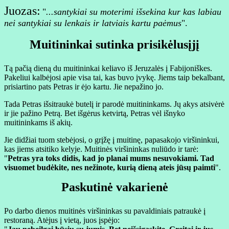
Juozas:
"
...santykiai su moterimi išsekina kur kas labiau
nei santykiai su lenkais ir latviais kartu paėmus
".
Muitininkai sutinka prisikėlusįjį
Tą pačią dieną du muitininkai keliavo iš Jeruzalės į Fabijoniškes.
Pakeliui kalbėjosi apie visa tai, kas buvo įvykę. Jiems taip bekalbant,
prisiartino pats Petras ir ėjo kartu. Jie nepažino jo.
Tada Petras išsitraukė butelį ir parodė muitininkams. Jų akys atsivėrė
ir jie pažino Petrą. Bet išgėrus ketvirtą, Petras vėl išnyko
muitininkams iš akių.
Jie didžiai tuom stebėjosi, o grįžę į muitinę, papasakojo viršininkui,
kas jiems atsitiko kelyje. Muitinės viršininkas nuliūdo ir tarė:
"
Petras yra toks didis, kad jo planai mums nesuvokiami. Tad
visuomet budėkite, nes nežinote, kurią dieną ateis jūsų paimti
".
Paskutinė vakarienė
Po darbo dienos muitinės viršininkas su pavaldiniais patraukė į
restoraną. Atėjus į vietą, juos įspėjo: