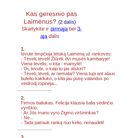
Kas geresnio pas
Laimėnus?
(2 dalis)
Skaitykite ir
pirmąją
bei
3-
ąją
dalis
1.
Ievutė timpčioja tėtuką Laimėną už rankovės:
- Tėveli, tėveli! Žiūrėk dvi musės kambaryje!
Viena tėvelis, o kita - mamytė!
- Oi, Ievute, o kaip tu jas atskiri?
- Tėveli, tėveli, ar nematai? Viena tupi ant alaus
butelio kakliuko, o kita jau pusę valandos po
veidrodį ropinėja...
2.
Firmos baliukas. Felicija klausia šalia sėdinčio
vyriškio:
- Ar Jūs mano vyro Zigmo viršininkas?
- Ne...
- Tada patrauk ranką nuo kelio, nenaudėli!
3.