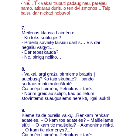
- Ne... Tik vakar truputį padauginau, parėjau
namo, atidarau duris, o ten dvi žmonos... Taip
baisu dar niekad nebuvo!
7.
Meilėnas klausia Laimėno:
- Ko toks sublogęs?
- Praeitą savaitę taisiau dantis… Vis dar
negaliu valgyti…
- Dar tebeskauda?
- Ne, pinigų neliko…
8.
- Vaikai, argi gražu pirmiems brautis į
autobusą? Ko taip skubate? – bando
sudrausminti moteriškutė.
Čia priėjo Laimėnų Petriukas ir tarė:
- Norim greičiau sulipti, kad po lietumi
stovintems suaugusiems nereiktų ilgai laukti!
9.
Kieme žaidė būrelis vaikų: „Renkam renkam
adatėles. – O kam tos adatėlės? – Maišeliams
siūti. – O kam tie maišeliai? – Akmenims rinkti.
– O kam tie akmenys?...“
Čia priėjo Laimėnų Petriukas ir tarė: