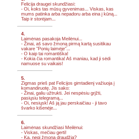
Felicija draugei skundžiasi:
- Oi, koks tas mūsų gyvenimas... Viskas, kas
mums patinka arba nepadoru arba eina į kūną...
Taip ir storėjam...
4.
Laimėnas pasakoja Meilėnui...
- Žinai, aš savo žmoną pirmą kartą susitikau
vakare "Ponių laimėje"...
- O kaip tai romantiška!
- Kokia čia romantika! Aš maniau, kad ji sėdi
namuose su vaikais!
5.
Zigmas prieš pat Felicijos gimtadienį važiuoja į
komandiruotę. Jis sako:
- Žinai, galiu užtrukti. Jei nespėsiu grįžti,
pasiųsiu telegramą...
- Oi, nesiųsk! Aš ją jau perskaičiau - ji tavo
švarko kišenėje...
6.
Laimėnas skundžiasi Meilėnui:
- Viskas, mečiau gerti!
- Ką, negi žmona draudžia?