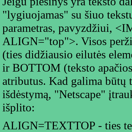
Jeigu piešinys yra teksto da
"lygiuojamas" su šiuo tekst
parametras, pavyzdžiui, <
ALIGN="top">. Visos perži
(ties didžiausio eilutės el
ir BOTTOM (teksto apačios 
atributus. Kad galima būtų t
išdėstymą, "Netscape" įtrauk
išplito:
ALIGN=TEXTTOP - ties tek