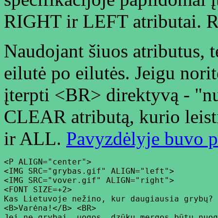
RIGHT ir LEFT atributai. Re
Naudojant šiuos atributus, t
eilutė po eilutės. Jeigu nori
įterpti <BR> direktyvą - "nu
CLEAR atributą, kurio lei
ir ALL.
Pavyzdėlyje buvo p
<P ALIGN="center">

<IMG SRC="grybas.gif" ALIGN="left">

<IMG SRC="vover.gif" ALIGN="right">

<FONT SIZE=+2>

Kas Lietuvoje nežino, kur daugiausia grybų?

<B>Varėna!</B> <BR>

Jei ne grybai, uogos, dzūkų mergos būtų nuog