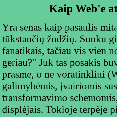
Kaip Web'e at
Yra senas kaip pasaulis mita
tūkstančių žodžių. Sunku gin
fanatikais, tačiau vis vien n
geriau?" Juk tas posakis bu
prasme, o ne voratinkliui 
galimybėmis, įvairiomis s
transformavimo schemomis,
displėjais. Tokioje terpėje p