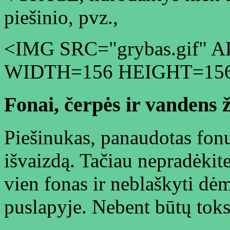
piešinio, pvz.,
<IMG SRC="grybas.gif"
WIDTH=156 HEIGHT=156
Fonai, čerpės ir vandens 
Piešinukas, panaudotas fonu
išvaizdą. Tačiau nepradėkite 
vien fonas ir neblaškyti dėm
puslapyje. Nebent būtų toks 