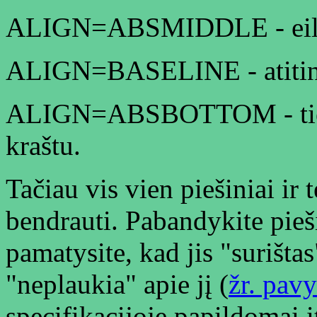
ALIGN=ABSMIDDLE - eilut
ALIGN=BASELINE - ati
ALIGN=ABSBOTTOM - ties 
kraštu.
Tačiau vis vien piešiniai ir 
bendrauti. Pabandykite pieši
pamatysite, kad jis "surištas
"neplaukia" apie jį (
žr. pav
specifikacijoje papildomai 