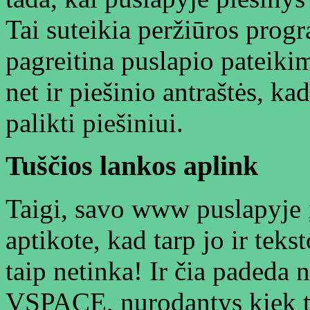
Tai suteikia peržiūros prog
pagreitina puslapio pateikim
net ir piešinio antraštės, kad
palikti piešiniui.
Tuščios lankos aplink
Taigi, savo www puslapyje į
aptikote, kad tarp jo ir teks
taip netinka! Ir čia padeda 
VSPACE, nurodantys kiek tuš