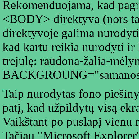
Rekomenduojama, kad pagrin
<BODY> direktyva (nors tai 
direktyvoje galima nurodyti
kad kartu reikia nurodyti ir
trejulę: raudona-žalia-mėl
BACKGROUNG="samanos.
Taip nurodytas fono piešiny
patį, kad užpildytų visą ekra
Vaikštant po puslapį vienu m
Tačiau "Microsoft Explorer"