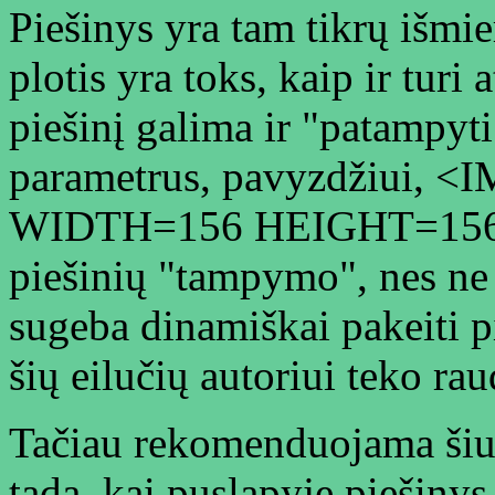
Piešinys yra tam tikrų išmier
plotis yra toks, kaip ir tur
piešinį galima ir "patamp
parametrus, pavyzdžiui, <
WIDTH=156 HEIGHT=156>. T
piešinių "tampymo", nes ne
sugeba dinamiškai pakeiti pi
šių eilučių autoriui teko rau
Tačiau rekomenduojama šiuo
tada, kai puslapyje piešinys