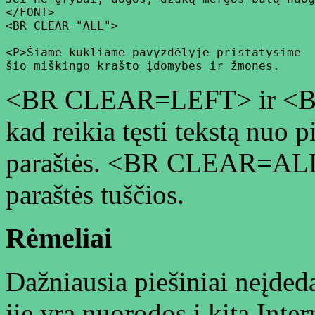
</FONT>

<BR CLEAR="ALL">

<P>Šiame kukliame pavyzdėlyje pristatysime

<BR CLEAR=LEFT> ir <
kad reikia tęsti tekstą nuo p
paraštės. <BR CLEAR=ALL> 
paraštės tuščios.
Rėmeliai
Dažniausia piešiniai neįdeda
jie yra nuorodos į kitą Inter