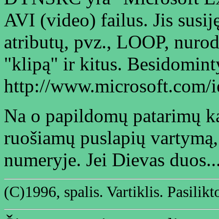
AVI (video) failus. Jis susi
atributų, pvz., LOOP, nuroda
"klipą" ir kitus. Besidominty
http://www.microsoft.com/i
Na o papildomų patarimų ka
ruošiamų puslapių vartymą, 
numeryje. Jei Dievas duos..
(C)1996, spalis. Vartiklis. Pasilikto