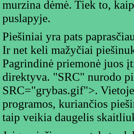
murzina dėmė. Tiek to, kai
puslapyje.
Piešiniai yra pats paprasči
Ir net keli mažyčiai piešinuka
Pagrindinė priemonė juos į
direktyva. "SRC" nurodo pi
SRC="grybas.gif">. Vietoje f
programos, kuriančios piešin
taip veikia daugelis skaitliu