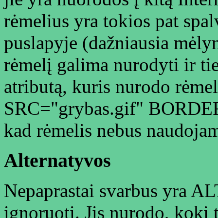
rėmelius yra tokios pat spal
puslapyje (dažniausia mėlyn
rėmelį galima nurodyti ir 
atributą, kuris nurodo rėme
SRC="grybas.gif" BORDER=
kad rėmelis nebus naudojam
Alternatyvos
Nepaprastai svarbus yra ALT
ignoruoti. Jis nurodo, kokį t