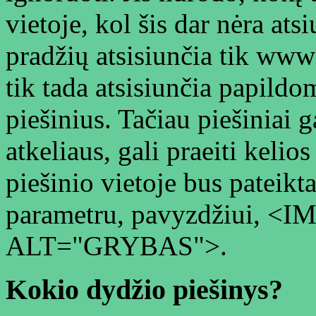
vietoje, kol šis dar nėra ats
pradžių atsisiunčia tik www 
tik tada atsisiunčia papild
piešinius. Tačiau piešiniai ga
atkeliaus, gali praeiti kelio
piešinio vietoje bus pateikt
parametru, pavyzdžiui, <I
ALT="GRYBAS">.
Kokio dydžio piešinys?