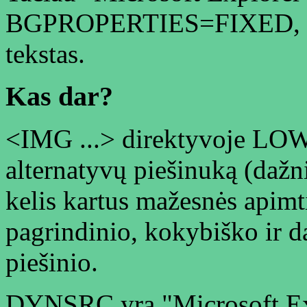
BGPROPERTIES=FIXED, priri
tekstas.
Kas dar?
<IMG ...> direktyvoje LOW
alternatyvų piešinuką (dažni
kelis kartus mažesnės apimtie
pagrindinio, kokybiško ir d
piešinio.
DYNSRC yra "Microsoft Exp