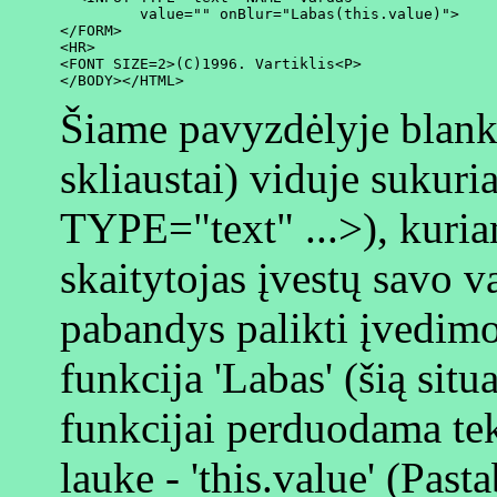
         value="" onBlur="Labas(this.value)">

</FORM>

<HR>

<FONT SIZE=2>(C)1996. Vartiklis<P>

Šiame pavyzdėlyje blan
skliaustai) viduje suku
TYPE="text" ...>), kuri
skaitytojas įvestų savo va
pabandys palikti įvedimo
funkcija 'Labas' (šią situ
funkcijai perduodama tek
lauke - 'this.value' (Pasta