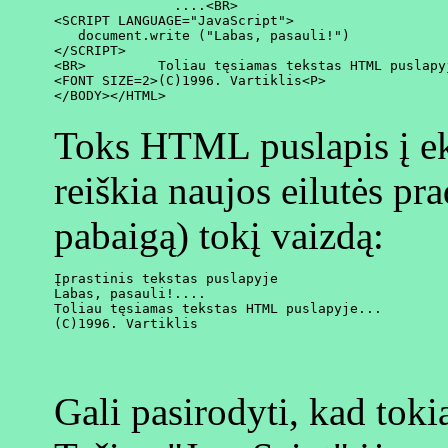
               ....<BR>

<SCRIPT LANGUAGE="JavaScript">

   document.write ("Labas, pasauli!")

</SCRIPT>

<BR>         Toliau tęsiamas tekstas HTML puslapyj
<FONT SIZE=2>(C)1996. Vartiklis<P>

Toks HTML puslapis į e
reiškia naujos eilutės pr
pabaigą) tokį vaizdą:
Įprastinis tekstas puslapyje

Labas, pasauli!....

Toliau tęsiamas tekstas HTML puslapyje...

Gali pasirodyti, kad tok