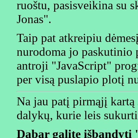
ruoštu, pasisveikina su s
Jonas".
Taip pat atkreipiu dėmesį
nurodoma jo paskutinio p
antroji "JavaScript" pr
per visą puslapio plotį n
Na jau patį pirmąjį kart
dalykų, kurie leis sukur
Dabar galite išbandyti 