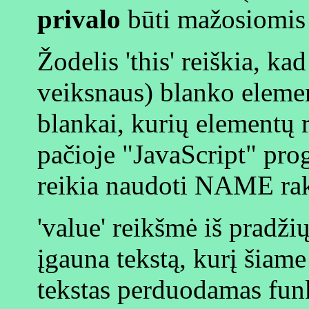
privalo
būti mažosiomis 
Žodelis 'this' reiškia, kad 
veiksnaus) blanko element
blankai, kurių elementų 
pačioje "JavaScript" pro
reikia naudoti NAME rak
'value' reikšmė iš pradžių
įgauna tekstą, kurį šiame 
tekstas perduodamas funkc