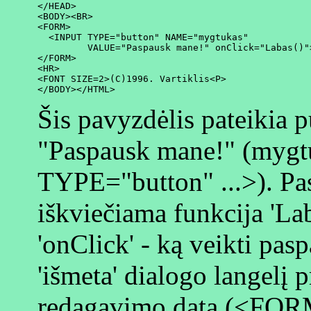
</HEAD>

<BODY><BR>

<FORM>

  <INPUT TYPE="button" NAME="mygtukas"

         VALUE="Paspausk mane!" onClick="Labas()">
</FORM>

<HR>

<FONT SIZE=2>(C)1996. Vartiklis<P>

Šis pavyzdėlis pateikia 
"Paspausk mane!" (myg
TYPE="button" ...>). Pa
iškviečiama funkcija 'Lab
'onClick' - ką veikti pa
'išmeta' dialogo langelį 
redagavimo datą (<FORM>