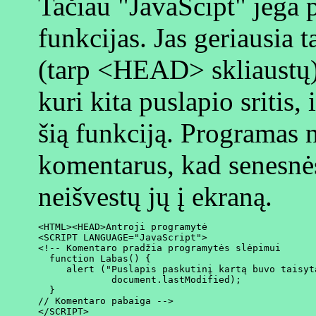
Tačiau "JavaScipt" jėga 
funkcijas. Jas geriausia 
(tarp <HEAD> skliaustų),
kuri kita puslapio sritis, 
šią funkciją. Programas 
komentarus, kad senesnė
neišvestų jų į ekraną.
<HTML><HEAD>Antroji programytė

<SCRIPT LANGUAGE="JavaScript">

<!-- Komentaro pradžia programytės slėpimui

  function Labas() {

     alert ("Puslapis paskutinį kartą buvo taisyta
             document.lastModified);

  }

// Komentaro pabaiga -->

</SCRIPT>
