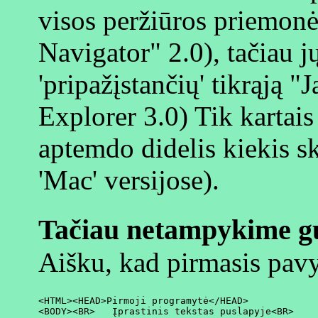
visos peržiūros priemon
Navigator" 2.0), tačiau jų
'pripažįstančių' tikrąją "
Explorer 3.0) Tik kartai
aptemdo didelis kiekis s
'Mac' versijose).
Tačiau netampykime g
Aišku, kad pirmasis pavy
<HTML><HEAD>Pirmoji programytė</HEAD>

<BODY><BR>   Įprastinis tekstas puslapyje<BR>
