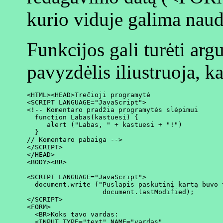
kurio viduje galima naud
Funkcijos gali turėti arg
pavyzdėlis iliustruoja, k
<HTML><HEAD>Trečioji programytė

<SCRIPT LANGUAGE="JavaScript">

<!-- Komentaro pradžia programytės slėpimui

  function Labas(kastuesi) {

     alert ("Labas, " + kastuesi + "!")

  }

// Komentaro pabaiga -->

</SCRIPT>

</HEAD>

<BODY><BR>

<SCRIPT LANGUAGE="JavaScript">

  document.write ("Puslapis paskutinį kartą buvo t
                   document.lastModified);

</SCRIPT>

<FORM>

  <BR>Koks tavo vardas:

  <INPUT TYPE="text" NAME="vardas"
