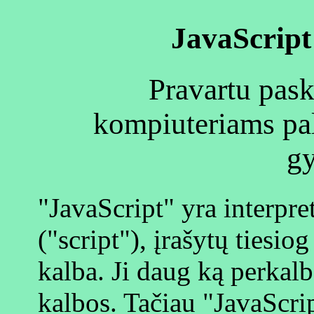
JavaScript
Pravartu pas
kompiuteriams pal
g
"JavaScript" yra interp
("script"), įrašytų ties
kalba. Ji daug ką perkalb
kalbos. Tačiau "JavaScri