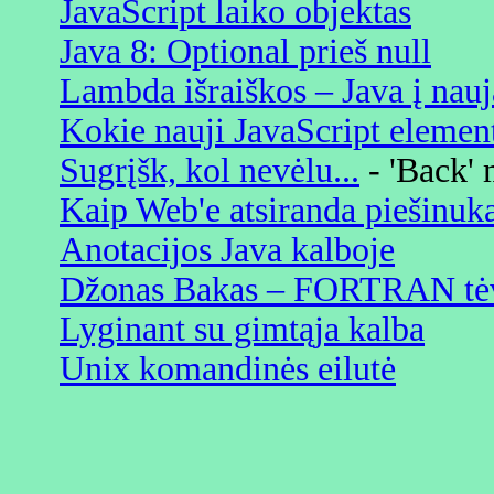
JavaScript laiko objektas
Java 8: Optional prieš null
Lambda išraiškos – Java į nauj
Kokie nauji JavaScript element
Sugrįšk, kol nevėlu...
- 'Back' 
Kaip Web'e atsiranda piešinuk
Anotacijos Java kalboje
Džonas Bakas – FORTRAN tė
Lyginant su gimtąja kalba
Unix komandinės eilutė