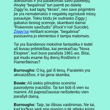
aukštumas ir yra palaikomas savo pasekėjų.
Atvykę “begaliniai” turi paimti po dalelę
Ziggy’io, kad taptų “tikrais”, nes savo prigimtimi
jie yra nematerialūs ir negalėtų egzistuoti mūsų
pasaulyje. Tokiu būdu jie sudrasko Ziggy į
gabalus tiesiog scenoje, skambant dainai
“Rokenrolo savižudis” (
Rock’n’roll Suicide
).
Ziggy’iui
mirštant scenoje, ”begaliniai”
pasisavina jo elementus ir tampa matomais.
Tai yra šiandienos mokslinė fantastika ir todėl
aš buvau priblokštas, kai perskaičiau “Nova
Ekspres”, kuri buvo parašyta 1961-ais. Bilai,
gal mudu esame šių dienų Rodžeris ir
Hameršteinas?
Burroughs:
O ką, gal iš tiesų. Paralelės yra
akivaizdžios, ir tai gerai skamba.
Bowie:
Aš siekiu pilnutinio sceninio
pasirodymo įvaizdžio. Tai turi būti iš vien su
manimi. Aš paprasčiausiai neišsitenku vien
parašyti dainą.
Burroughs:
Taip, tai ištisas vaidinimas. Ne tai,
kad kažkas sėdi prie pianino ir tik atlieka kūrinį.