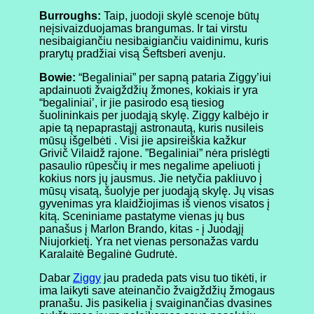
Burroughs:
Taip, juodoji skylė scenoje būtų
neįsivaizduojamas brangumas. Ir tai virstu
nesibaigiančiu nesibaigiančiu vaidinimu, kuris
prarytų pradžiai visą Šeftsberi avenju.
Bowie:
“Begaliniai” per sapną pataria Ziggy’iui
apdainuoti žvaigždžių žmones, kokiais ir yra
“begaliniai’, ir jie pasirodo esą tiesiog
šuolininkais per juodąją skylę. Ziggy kalbėjo ir
apie tą nepaprastąjį astronautą, kuris nusileis
mūsų išgelbėti . Visi jie apsireiškia kažkur
Grivič Vilaidž rajone. ”Begaliniai” nėra prislėgti
pasaulio rūpesčių ir mes negalime apeliuoti į
kokius nors jų jausmus. Jie netyčia pakliuvo į
mūsų visatą, šuolyje per juodąją skylę. Jų visas
gyvenimas yra klaidžiojimas iš vienos visatos į
kitą. Sceniniame pastatyme vienas jų bus
panašus į Marlon Brando, kitas - į Juodąjį
Niujorkietį. Yra net vienas personažas vardu
Karalaitė Begalinė Gudrutė.
Dabar
Ziggy
jau pradeda pats visu tuo tikėti, ir
ima laikyti save ateinančio žvaigždžių žmogaus
pranašu. Jis pasikelia į svaiginančias dvasines