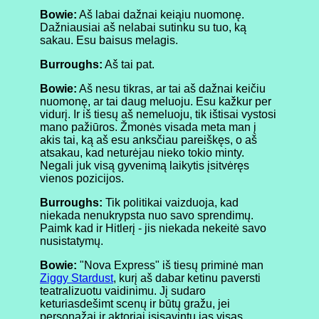
Bowie:
Aš labai dažnai keiąiu nuomonę.
Dažniausiai aš nelabai sutinku su tuo, ką
sakau. Esu baisus melagis.
Burroughs:
Aš tai pat.
Bowie:
Aš nesu tikras, ar tai aš dažnai keičiu
nuomonę, ar tai daug meluoju. Esu kažkur per
vidurį. Ir iš tiesų aš nemeluoju, tik ištisai vystosi
mano pažiūros. Žmonės visada meta man į
akis tai, ką aš esu anksčiau pareiškęs, o aš
atsakau, kad neturėjau nieko tokio minty.
Negali juk visą gyvenimą laikytis įsitvėręs
vienos pozicijos.
Burroughs:
Tik politikai vaizduoja, kad
niekada nenukrypsta nuo savo sprendimų.
Paimk kad ir Hitlerį - jis niekada nekeitė savo
nusistatymų.
Bowie:
"Nova Express" iš tiesų priminė man
Ziggy Stardust
, kurį aš dabar ketinu paversti
teatralizuotu vaidinimu. Jį sudaro
keturiasdešimt scenų ir būtų gražu, jei
personažai ir aktoriai įsisavintų jas visas.