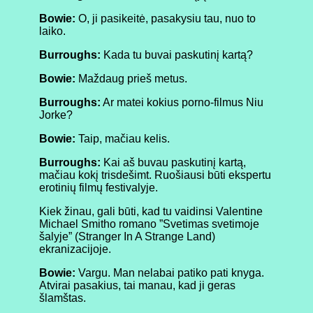
Bowie:
O, ji pasikeitė, pasakysiu tau, nuo to
laiko.
Burroughs:
Kada tu buvai paskutinį kartą?
Bowie:
Maždaug prieš metus.
Burroughs:
Ar matei kokius porno-filmus Niu
Jorke?
Bowie:
Taip, mačiau kelis.
Burroughs:
Kai aš buvau paskutinį kartą,
mačiau kokį trisdešimt. Ruošiausi būti ekspertu
erotinių filmų festivalyje.
Kiek žinau, gali būti, kad tu vaidinsi Valentine
Michael Smitho romano ”Svetimas svetimoje
šalyje” (Stranger In A Strange Land)
ekranizacijoje.
Bowie:
Vargu. Man nelabai patiko pati knyga.
Atvirai pasakius, tai manau, kad ji geras
šlamštas.