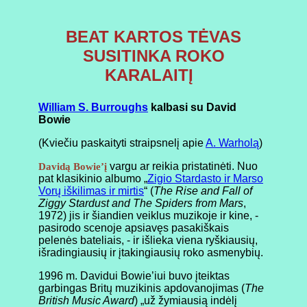
BEAT KARTOS TĖVAS
SUSITINKA ROKO
KARALAITĮ
William S. Burroughs
kalbasi su David
Bowie
(Kviečiu paskaityti straipsnelį apie
A. Warholą
)
vargu ar reikia pristatinėti. Nuo
Davidą Bowie’į
pat klasikinio albumo „
Zigio Stardasto ir Marso
Vorų iškilimas ir mirtis
“ (
The Rise and Fall of
Ziggy Stardust and The Spiders from Mars
,
1972) jis ir šiandien veiklus muzikoje ir kine, -
pasirodo scenoje apsiavęs pasakiškais
pelenės bateliais, - ir išlieka viena ryškiausių,
išradingiausių ir įtakingiausių roko asmenybių.
1996 m. Davidui Bowie’iui buvo įteiktas
garbingas Britų muzikinis apdovanojimas (
The
British Music Award
) „už žymiausią indėlį