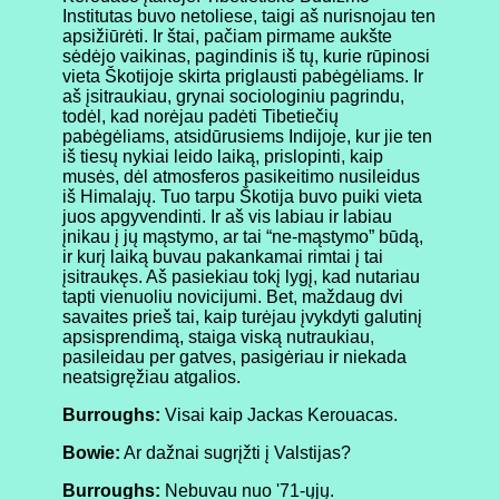
Institutas buvo netoliese, taigi aš nurisnojau ten
apsižiūrėti. Ir štai, pačiam pirmame aukšte
sėdėjo vaikinas, pagindinis iš tų, kurie rūpinosi
vieta Škotijoje skirta priglausti pabėgėliams. Ir
aš įsitraukiau, grynai sociologiniu pagrindu,
todėl, kad norėjau padėti Tibetiečių
pabėgėliams, atsidūrusiems Indijoje, kur jie ten
iš tiesų nykiai leido laiką, prislopinti, kaip
musės, dėl atmosferos pasikeitimo nusileidus
iš Himalajų. Tuo tarpu Škotija buvo puiki vieta
juos apgyvendinti. Ir aš vis labiau ir labiau
įnikau į jų mąstymo, ar tai “ne-mąstymo” būdą,
ir kurį laiką buvau pakankamai rimtai į tai
įsitraukęs. Aš pasiekiau tokį lygį, kad nutariau
tapti vienuoliu novicijumi. Bet, maždaug dvi
savaites prieš tai, kaip turėjau įvykdyti galutinį
apsisprendimą, staiga viską nutraukiau,
pasileidau per gatves, pasigėriau ir niekada
neatsigręžiau atgalios.
Burroughs:
Visai kaip Jackas Kerouacas.
Bowie:
Ar dažnai sugrįžti į Valstijas?
Burroughs:
Nebuvau nuo '71-ųjų.