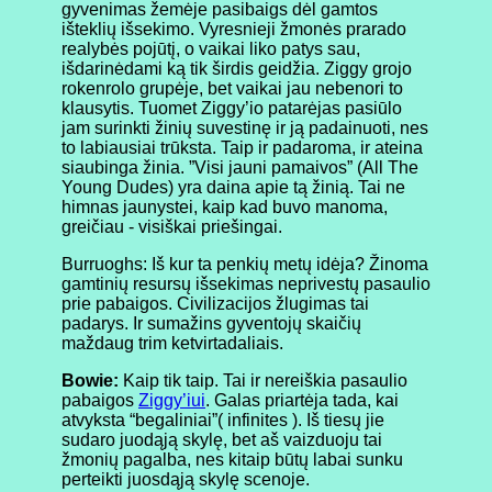
gyvenimas žemėje pasibaigs dėl gamtos
išteklių išsekimo. Vyresnieji žmonės prarado
realybės pojūtį, o vaikai liko patys sau,
išdarinėdami ką tik širdis geidžia. Ziggy grojo
rokenrolo grupėje, bet vaikai jau nebenori to
klausytis. Tuomet Ziggy’io patarėjas pasiūlo
jam surinkti žinių suvestinę ir ją padainuoti, nes
to labiausiai trūksta. Taip ir padaroma, ir ateina
siaubinga žinia. ”Visi jauni pamaivos” (All The
Young Dudes) yra daina apie tą žinią. Tai ne
himnas jaunystei, kaip kad buvo manoma,
greičiau - visiškai priešingai.
Burruoghs: Iš kur ta penkių metų idėja? Žinoma
gamtinių resursų išsekimas neprivestų pasaulio
prie pabaigos. Civilizacijos žlugimas tai
padarys. Ir sumažins gyventojų skaičių
maždaug trim ketvirtadaliais.
Bowie:
Kaip tik taip. Tai ir nereiškia pasaulio
pabaigos
Ziggy’iui
. Galas priartėja tada, kai
atvyksta “begaliniai”( infinites ). Iš tiesų jie
sudaro juodąją skylę, bet aš vaizduoju tai
žmonių pagalba, nes kitaip būtų labai sunku
perteikti juosdąją skylę scenoje.