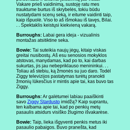
Vakare prieš vaidinimą, sustoję ratu mes
trauktume burtus iš skrybelės, tokiu būdu
nustatydami scenų seką, ir eitume vaidinti taip,
kaip išpuolė. Viso to aš išmokau iš tavęs, Bilai.
. . Spektaklis keistųsi kiekvieną vakarą.
Burroughs:
Labai gera ideja - vizualinis
montažas atsitiktine seka.
Bowie:
Tai suteikia naujų jėgų, kitaip viskas
greitai nusibostų. Aš esu senosios mokyklos
atstovas, manydamas, kad po to, kai darbas
sukurtas, jis jau nebepriklauso menininkui. . .
Toliau aš stebiu, ką žmonės su juo daro. Todėl
Ziggy televizijos pastatymas turėtų pranokti
žmonių lūkesčius ir mintis apie tai, kas buvo tas
Ziggy.
Burroughs:
Ar galėtumei labiau paaiškinti
savo
Ziggy Stardusto
imidžą? Kaip suprantu,
ten kalbama apie tai, kad po penkių metų
pasaulis atsidurs visiško žlugimo išvakarėse.
Bowie:
Taip, lieka išgyventi penkis metus iki
pasaulio pabaigos. Buvo pranešta, kad