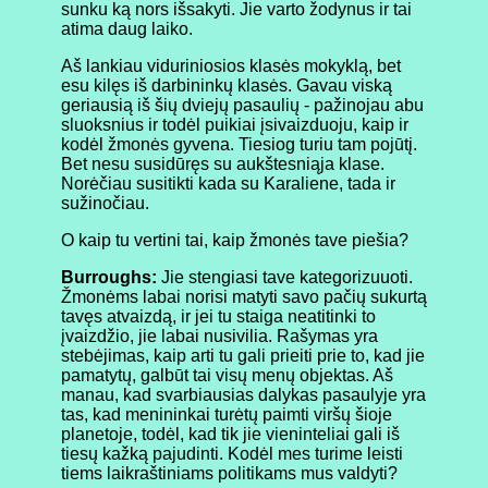
sunku ką nors išsakyti. Jie varto žodynus ir tai
atima daug laiko.
Aš lankiau viduriniosios klasės mokyklą, bet
esu kilęs iš darbininkų klasės. Gavau viską
geriausią iš šių dviejų pasaulių - pažinojau abu
sluoksnius ir todėl puikiai įsivaizduoju, kaip ir
kodėl žmonės gyvena. Tiesiog turiu tam pojūtį.
Bet nesu susidūręs su aukštesniąja klase.
Norėčiau susitikti kada su Karaliene, tada ir
sužinočiau.
O kaip tu vertini tai, kaip žmonės tave piešia?
Burroughs:
Jie stengiasi tave kategorizuuoti.
Žmonėms labai norisi matyti savo pačių sukurtą
tavęs atvaizdą, ir jei tu staiga neatitinki to
įvaizdžio, jie labai nusivilia. Rašymas yra
stebėjimas, kaip arti tu gali prieiti prie to, kad jie
pamatytų, galbūt tai visų menų objektas. Aš
manau, kad svarbiausias dalykas pasaulyje yra
tas, kad menininkai turėtų paimti viršų šioje
planetoje, todėl, kad tik jie vieninteliai gali iš
tiesų kažką pajudinti. Kodėl mes turime leisti
tiems laikraštiniams politikams mus valdyti?