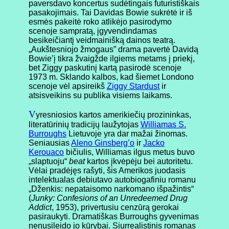
paversdavo koncertus sudėtingais futuristiškais
pasakojimais. Tai Davidas Bowie sukrėtė ir iš
esmės pakeitė roko atlikėjo pasirodymo
scenoje sampratą, įgyvendindamas
besikeičiantį veidmainišką dainos teatrą.
„Aukštesniojo žmogaus” drama pavertė Davidą
Bowie’į tikra žvaigžde ilgiems metams į priekį,
bet Ziggy paskutinį kartą pasirodė scenoje
1973 m. Sklando kalbos, kad šiemet Londono
scenoje vėl apsireikš
Ziggy Stardust
ir
atsisveikins su publika visiems laikams.
V
yresniosios kartos amerikiečių prozininkas,
literatūrinių tradicijų laužytojas
Williamas S.
Burroughs
Lietuvoje yra dar mažai žinomas.
Seniausias
Aleno Ginsberg’o
ir
Jacko
Kerouaco
bičiulis, Williamas ilgus metus buvo
„slaptuoju“
beat
kartos įkvėpėju bei autoritetu.
Vėlai pradėjęs rašyti, šis Amerikos juodasis
intelektualas debiutavo autobiogafiniu romanu
„Dženkis: nepataisomo narkomano išpažintis“
(
Junky: Confesions of an Unredeemed Drug
Addict
, 1953), privertusiu cenzūrą gerokai
pasiraukyti. Dramatiškas Burroughs gyvenimas
nenusileido jo kūrybai. Siurrealistinis romanas