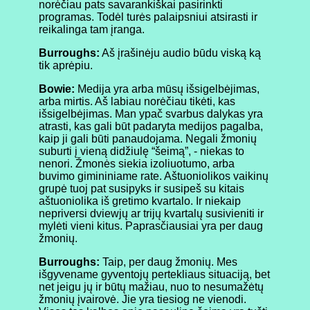
norėčiau pats savarankiškai pasirinkti
programas. Todėl turės palaipsniui atsirasti ir
reikalinga tam įranga.
Burroughs:
Aš įrašinėju audio būdu viską ką
tik aprėpiu.
Bowie:
Medija yra arba mūsų išsigelbėjimas,
arba mirtis. Aš labiau norėčiau tikėti, kas
išsigelbėjimas. Man ypač svarbus dalykas yra
atrasti, kas gali būt padaryta medijos pagalba,
kaip ji gali būti panaudojama. Negali žmonių
suburti į vieną didžiulę “šeimą”, - niekas to
nenori. Žmonės siekia izoliuotumo, arba
buvimo gimininiame rate. Aštuoniolikos vaikinų
grupė tuoj pat susipyks ir susipeš su kitais
aštuoniolika iš gretimo kvartalo. Ir niekaip
nepriversi dviewjų ar trijų kvartalų susivieniti ir
mylėti vieni kitus. Paprasčiausiai yra per daug
žmonių.
Burroughs:
Taip, per daug žmonių. Mes
išgyvename gyventojų pertekliaus situaciją, bet
net jeigu jų ir būtų mažiau, nuo to nesumažėtų
žmonių įvairovė. Jie yra tiesiog ne vienodi.