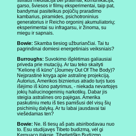
stiliaus meditacija bei pratimai, komunikacija,
garso, šviesos ir filmų eksperimentai, taip pat,
bandymai pasitelkus pojūčių praradimo
kambarius, piramides, psichotroninius
generatorius ir Reicho orgoninį akumuliatorių;
eksperimentai su infragarsu, ir žinoma, su
miegu ir sapnais.
Bowie:
Skamba tiesiog užburiančiai. Tai tu
pagrindinai domiesi energetiniais veiksniais?
Burroughs:
Suvokimo išplėtimas galiausiai
priveda prie mutacijų. Ar tau teko skaityti
“Kelionę iš kūno” (Journey Out Of The Body)?
Neįprastinė knyga apie astralinę projekciją.
Autorius, Amerikos biznierius atrado turįs tuos
išėjimo iš kūno patyrimus, - niekada nevartojęs
jokių haliucinogeninių narkotikų. Dabar jis
steigia astralines oro pajėgas. Amerika
paskutiniu metu iš ties pamišusi dėl visų šių
psichiniių dalykų. Ar tu labai jausdavai tai
viešėdamas ten?
Bowie:
Ne. Iš tiesų aš pats atsiribodavau nuo
to. Esu studijavęs Tibeto budizmą, vėl gi
Kerouaco įtakoje. Tibetietiško Budizmo