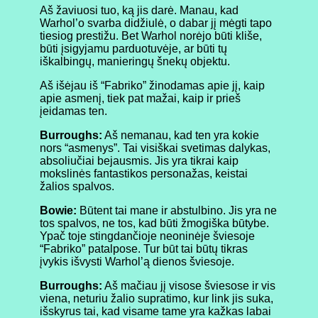
Aš žaviuosi tuo, ką jis darė. Manau, kad
Warhol’o svarba didžiulė, o dabar jį mėgti tapo
tiesiog prestižu. Bet Warhol norėjo būti kliše,
būti įsigyjamu parduotuvėje, ar būti tų
iškalbingų, manieringų šnekų objektu.
Aš išėjau iš “Fabriko” žinodamas apie jį, kaip
apie asmenį, tiek pat mažai, kaip ir prieš
įeidamas ten.
Burroughs:
Aš nemanau, kad ten yra kokie
nors “asmenys”. Tai visiškai svetimas dalykas,
absoliučiai bejausmis. Jis yra tikrai kaip
mokslinės fantastikos personažas, keistai
žalios spalvos.
Bowie:
Būtent tai mane ir abstulbino. Jis yra ne
tos spalvos, ne tos, kad būti žmogiška būtybe.
Ypač toje stingdančioje neoninėje šviesoje
“Fabriko” patalpose. Tur būt tai būtų tikras
įvykis išvysti Warhol’ą dienos šviesoje.
Burroughs:
Aš mačiau jį visose šviesose ir vis
viena, neturiu žalio supratimo, kur link jis suka,
išskyrus tai, kad visame tame yra kažkas labai