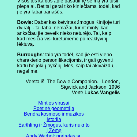
Visos tos kalbos apie pasaulinę šeimą yra tušti
plepalai. Bet tai gerai tiko kiniečiams, todėl, kad
jie yra labai panašūs.
Bowie:
Dabar kas ketvirtas žmogus Kinijoje turi
dviratį, - tai labai nemažai, turint minty, kad
anksčiau jie beveik nieko neturėjo. Tai, kaip
kad mes čia visi turėtumėme po reaktyvinį
lėktuvą.
Burroughs:
taip yra todėl, kad jie esti vieno
charakterio personifikacijomis, ir gali gyventi
kartu be jokių pykčių. Mes, kaip tai akivaizdu, -
negalime.
Versta iš: The Bowie Companion. - London,
Sigwick and Jackson, 1996
Vertė
Lukas Vangelis
Minties virusai
Poetinė geometrija
Bendra kosmoso ir muzikos
istorija
Earthling ir Žmogus, kuris nukrito
į Žemę
Andy Warhol: portretas su