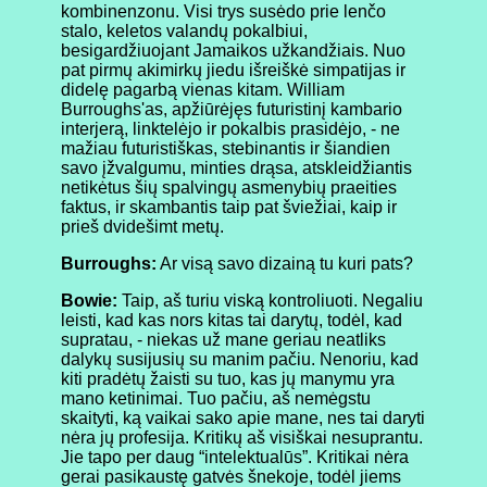
kombinenzonu. Visi trys susėdo prie lenčo
stalo, keletos valandų pokalbiui,
besigardžiuojant Jamaikos užkandžiais. Nuo
pat pirmų akimirkų jiedu išreiškė simpatijas ir
didelę pagarbą vienas kitam. William
Burroughs'as, apžiūrėjęs futuristinį kambario
interjerą, linktelėjo ir pokalbis prasidėjo, - ne
mažiau futuristiškas, stebinantis ir šiandien
savo įžvalgumu, minties drąsa, atskleidžiantis
netikėtus šių spalvingų asmenybių praeities
faktus, ir skambantis taip pat šviežiai, kaip ir
prieš dvidešimt metų.
Burroughs:
Ar visą savo dizainą tu kuri pats?
Bowie:
Taip, aš turiu viską kontroliuoti. Negaliu
leisti, kad kas nors kitas tai darytų, todėl, kad
supratau, - niekas už mane geriau neatliks
dalykų susijusių su manim pačiu. Nenoriu, kad
kiti pradėtų žaisti su tuo, kas jų manymu yra
mano ketinimai. Tuo pačiu, aš nemėgstu
skaityti, ką vaikai sako apie mane, nes tai daryti
nėra jų profesija. Kritikų aš visiškai nesuprantu.
Jie tapo per daug “intelektualūs”. Kritikai nėra
gerai pasikaustę gatvės šnekoje, todėl jiems