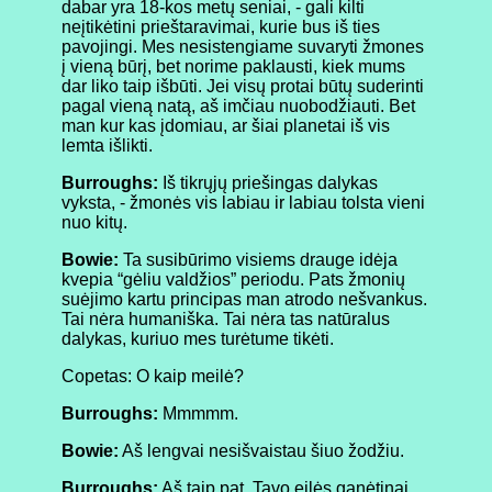
dabar yra 18-kos metų seniai, - gali kilti
neįtikėtini prieštaravimai, kurie bus iš ties
pavojingi. Mes nesistengiame suvaryti žmones
į vieną būrį, bet norime paklausti, kiek mums
dar liko taip išbūti. Jei visų protai būtų suderinti
pagal vieną natą, aš imčiau nuobodžiauti. Bet
man kur kas įdomiau, ar šiai planetai iš vis
lemta išlikti.
Burroughs:
Iš tikrųjų priešingas dalykas
vyksta, - žmonės vis labiau ir labiau tolsta vieni
nuo kitų.
Bowie:
Ta susibūrimo visiems drauge idėja
kvepia “gėliu valdžios” periodu. Pats žmonių
suėjimo kartu principas man atrodo nešvankus.
Tai nėra humaniška. Tai nėra tas natūralus
dalykas, kuriuo mes turėtume tikėti.
Copetas: O kaip meilė?
Burroughs:
Mmmmm.
Bowie:
Aš lengvai nesišvaistau šiuo žodžiu.
Burroughs:
Aš taip pat. Tavo eilės ganėtinai