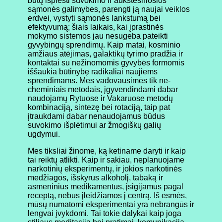
būtų išplėsti suvokimo ir aukštesniosios
sąmonės galimybes, parengti ją naujai veiklos
erdvei, vystyti sąmonės lankstumą bei
efektyvumą; šiais laikais, kai įprastinės
mokymo sistemos jau nesugeba pateikti
gyvybingų sprendimų. Kaip matai, kosminio
amžiaus atėjimas, galaktikų tyrimo pradžia ir
kontaktai su nežinomomis gyvybės formomis
iššaukia būtinybę radikaliai naujiems
sprendimams. Mes vadovausimės tik ne-
cheminiais metodais, įgyvendindami dabar
naudojamų Rytuose ir Vakaruose metodų
kombinaciją, sintezę bei rotaciją, taip pat
įtraukdami dabar nenaudojamus būdus
suvokimo išplėtimui ar žmogiškų galių
ugdymui.
Mes tiksliai žinome, ką ketiname daryti ir kaip
tai reiktų atlikti. Kaip ir sakiau, neplanuojame
narkotinių eksperimentų, ir jokios narkotinės
medžiagos, išskyrus alkoholį, tabaką ir
asmeninius medikamentus, įsigijamus pagal
receptą, nebus įleidžiamos į centrą. Iš esmės,
mūsų numatomi eksperimentai yra nebrangūs ir
lengvai įvykdomi. Tai tokie dalykai kaip joga