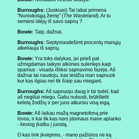
Burroughs:
(Juokiasi) Tai labai primena
“Nuniokotąją žemę” (
The Wasteland
). Ar tu
semiesi idėjų iš savo sapnų ?
Bowie:
Taip, dažnai.
Burroughs:
Septyniasdešimt procentų manųjų
atkeliauja iš sapnų.
Bowie:
Yra toks dalykas, jei prieš pat
užmigdamas laikysi alkūnes sulenkęs kaip
sparnus - visada išliksi sapnavimo fazėje. Aš
dažnai tai naudoju, kas leidžia man sapnuoti
kur kas ilgiau nei tik šiaip sau miegant.
Burroughs:
Aš sapnuoju daug ir tai todėl, kad
aš negiliai miegu. Galiu nubusti, brūkštelti
keletą žodžių ir per juos atkursiu visą eigą.
Bowie:
Aš laikau mažą magnetofoną prie
lovos, ir kai tik kas nors įdomaus mane aplanko
- tiesiog įkalbu į juostą.
O kas link įkvėpimo, - mano pažiūros ne ką