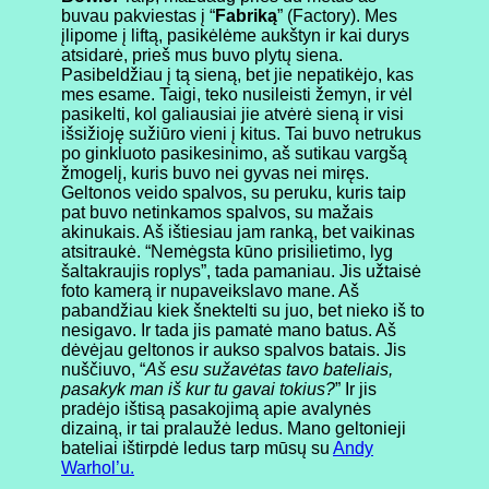
buvau pakviestas į “
Fabriką
” (Factory). Mes
įlipome į liftą, pasikėlėme aukštyn ir kai durys
atsidarė, prieš mus buvo plytų siena.
Pasibeldžiau į tą sieną, bet jie nepatikėjo, kas
mes esame. Taigi, teko nusileisti žemyn, ir vėl
pasikelti, kol galiausiai jie atvėrė sieną ir visi
išsižioję sužiūro vieni į kitus. Tai buvo netrukus
po ginkluoto pasikesinimo, aš sutikau vargšą
žmogelį, kuris buvo nei gyvas nei miręs.
Geltonos veido spalvos, su peruku, kuris taip
pat buvo netinkamos spalvos, su mažais
akinukais. Aš ištiesiau jam ranką, bet vaikinas
atsitraukė. “Nemėgsta kūno prisilietimo, lyg
šaltakraujis roplys”, tada pamaniau. Jis užtaisė
foto kamerą ir nupaveikslavo mane. Aš
pabandžiau kiek šnektelti su juo, bet nieko iš to
nesigavo. Ir tada jis pamatė mano batus. Aš
dėvėjau geltonos ir aukso spalvos batais. Jis
nuščiuvo, “
Aš esu sužavėtas tavo bateliais,
pasakyk man iš kur tu gavai tokius?
” Ir jis
pradėjo ištisą pasakojimą apie avalynės
dizainą, ir tai pralaužė ledus. Mano geltonieji
bateliai ištirpdė ledus tarp mūsų su
Andy
Warhol’u.