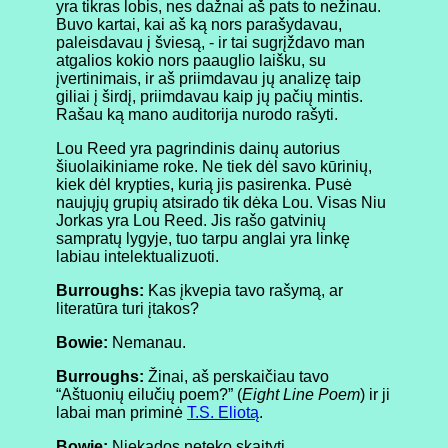
yra tikras lobis, nes dažnai aš pats to nežinau.
Buvo kartai, kai aš ką nors parašydavau,
paleisdavau į šviesą, - ir tai sugrįždavo man
atgalios kokio nors paauglio laišku, su
įvertinimais, ir aš priimdavau jų analizę taip
giliai į širdį, priimdavau kaip jų pačių mintis.
Rašau ką mano auditorija nurodo rašyti.
Lou Reed yra pagrindinis dainų autorius
šiuolaikiniame roke. Ne tiek dėl savo kūrinių,
kiek dėl krypties, kurią jis pasirenka. Pusė
naujųjų grupių atsirado tik dėka Lou. Visas Niu
Jorkas yra Lou Reed. Jis rašo gatvinių
sampratų lygyje, tuo tarpu anglai yra linkę
labiau intelektualizuoti.
Burroughs:
Kas įkvepia tavo rašymą, ar
literatūra turi įtakos?
Bowie:
Nemanau.
Burroughs:
Žinai, aš perskaičiau tavo
“Aštuonių eilučių poem?” (
Eight Line Poem
) ir ji
labai man priminė
T.S. Eliotą
.
Bowie:
Niekados neteko skaityti.