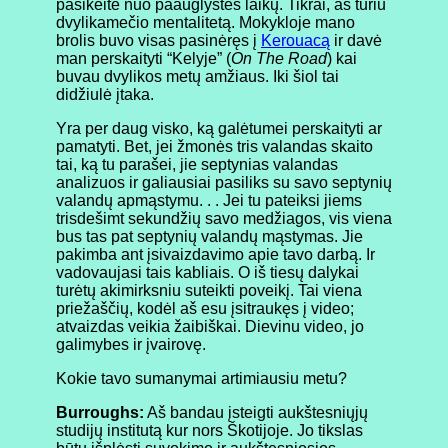
pasikeitė nuo paauglystės laikų. Tikrai, aš turiu
dvylikamečio mentalitetą. Mokykloje mano
brolis buvo visas pasinėręs į
Kerouacą
ir davė
man perskaityti “Kelyje” (
On The Road
) kai
buvau dvylikos metų amžiaus. Iki šiol tai
didžiulė įtaka.
Yra per daug visko, ką galėtumei perskaityti ar
pamatyti. Bet, jei žmonės tris valandas skaito
tai, ką tu parašei, jie septynias valandas
analizuos ir galiausiai pasiliks su savo septynių
valandų apmąstymu. . . Jei tu pateiksi jiems
trisdešimt sekundžių savo medžiagos, vis viena
bus tas pat septynių valandų mąstymas. Jie
pakimba ant įsivaizdavimo apie tavo darbą. Ir
vadovaujasi tais kabliais. O iš tiesų dalykai
turėtų akimirksniu suteikti poveikį. Tai viena
priežaščių, kodėl aš esu įsitraukęs į video;
atvaizdas veikia žaibiškai. Dievinu video, jo
galimybes ir įvairovę.
Kokie tavo sumanymai artimiausiu metu?
Burroughs:
Aš bandau įsteigti aukštesniųjų
studijų institutą kur nors Škotijoje. Jo tikslas