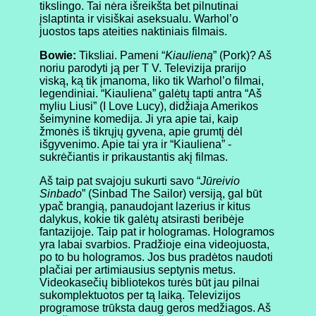
tikslingo. Tai nėra išreikšta bet pilnutinai
įslaptinta ir visiškai aseksualu. Warhol’o
juostos taps ateities naktiniais filmais.
Bowie:
Tiksliai. Pameni “
Kiaulieną
” (Pork)? Aš
noriu parodyti ją per T V. Televizija prarijo
viską, ką tik įmanoma, liko tik Warhol’o filmai,
legendiniai. “Kiauliena” galėtų tapti antra “Aš
myliu Liusi” (I Love Lucy), didžiaja Amerikos
šeimynine komedija. Ji yra apie tai, kaip
žmonės iš tikrųjų gyvena, apie grumtį dėl
išgyvenimo. Apie tai yra ir “Kiauliena” -
sukrėčiantis ir prikaustantis akį filmas.
Aš taip pat svajoju sukurti savo “
Jūreivio
Sinbado
” (Sinbad The Sailor) versiją, gal būt
ypač brangią, panaudojant lazerius ir kitus
dalykus, kokie tik galėtų atsirasti beribėje
fantazijoje. Taip pat ir hologramas. Hologramos
yra labai svarbios. Pradžioje eina videojuosta,
po to bu hologramos. Jos bus pradėtos naudoti
plačiai per artimiausius septynis metus.
Videokasečių bibliotekos turės būt jau pilnai
sukomplektuotos per tą laiką. Televizijos
programose trūksta daug geros medžiagos. Aš