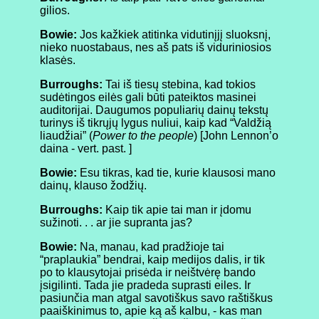
gilios.
Bowie:
Jos kažkiek atitinka vidutinįjį sluoksnį,
nieko nuostabaus, nes aš pats iš viduriniosios
klasės.
Burroughs:
Tai iš tiesų stebina, kad tokios
sudėtingos eilės gali būti pateiktos masinei
auditorijai. Daugumos populiarių dainų tekstų
turinys iš tikrųjų lygus nuliui, kaip kad “Valdžią
liaudžiai” (
Power to the people
) [John Lennon’o
daina - vert. past. ]
Bowie:
Esu tikras, kad tie, kurie klausosi mano
dainų, klauso žodžių.
Burroughs:
Kaip tik apie tai man ir įdomu
sužinoti. . . ar jie supranta jas?
Bowie:
Na, manau, kad pradžioje tai
“praplaukia” bendrai, kaip medijos dalis, ir tik
po to klausytojai prisėda ir neištvėrę bando
įsigilinti. Tada jie pradeda suprasti eiles. Ir
pasiunčia man atgal savotiškus savo raštiškus
paaiškinimus to, apie ką aš kalbu, - kas man