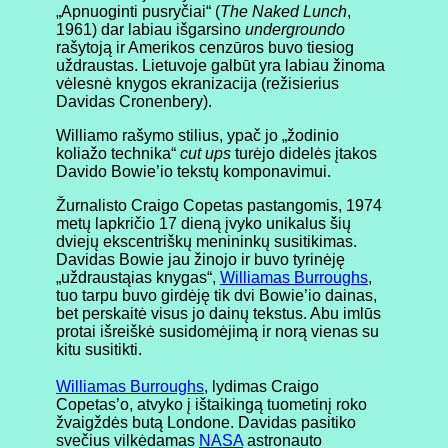
„Apnuoginti pusryčiai“ (
The Naked Lunch
,
1961) dar labiau išgarsino
undergroundo
rašytoją ir Amerikos cenzūros buvo tiesiog
uždraustas. Lietuvoje galbūt yra labiau žinoma
vėlesnė knygos ekranizacija (režisierius
Davidas Cronenbery).
Williamo rašymo stilius, ypač jo „žodinio
koliažo technika“
cut ups
turėjo didelės įtakos
Davido Bowie’io tekstų komponavimui.
Žurnalisto Craigo Copetas pastangomis, 1974
metų lapkričio 17 dieną įvyko unikalus šių
dviejų ekscentriškų menininkų susitikimas.
Davidas Bowie jau žinojo ir buvo tyrinėję
„uždraustąias knygas“,
Williamas Burroughs
,
tuo tarpu buvo girdėję tik dvi Bowie’io dainas,
bet perskaitė visus jo dainų tekstus. Abu imlūs
protai išreiškė susidomėjimą ir norą vienas su
kitu susitikti.
Williamas Burroughs
, lydimas Craigo
Copetas’o, atvyko į ištaikingą tuometinį roko
žvaigždės butą Londone. Davidas pasitiko
svečius vilkėdamas
NASA
astronauto