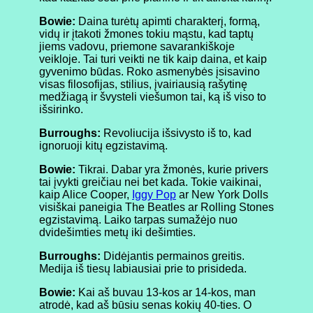
Bowie:
Daina turėtų apimti charakterį, formą,
vidų ir įtakoti žmones tokiu mąstu, kad taptų
jiems vadovu, priemone savarankiškoje
veikloje. Tai turi veikti ne tik kaip daina, et kaip
gyvenimo būdas. Roko asmenybės įsisavino
visas filosofijas, stilius, įvairiausią rašytinę
medžiagą ir švysteli viešumon tai, ką iš viso to
išsirinko.
Burroughs:
Revoliucija išsivysto iš to, kad
ignoruoji kitų egzistavimą.
Bowie:
Tikrai. Dabar yra žmonės, kurie privers
tai įvykti greičiau nei bet kada. Tokie vaikinai,
kaip Alice Cooper,
Iggy Pop
ar New York Dolls
visiškai paneigia The Beatles ar Rolling Stones
egzistavimą. Laiko tarpas sumažėjo nuo
dvidešimties metų iki dešimties.
Burroughs:
Didėjantis permainos greitis.
Medija iš tiesų labiausiai prie to prisideda.
Bowie:
Kai aš buvau 13-kos ar 14-kos, man
atrodė, kad aš būsiu senas kokių 40-ties. O