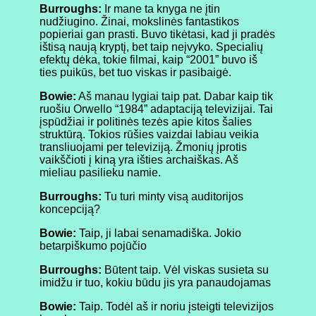
Burroughs:
Ir mane ta knyga ne įtin
nudžiugino. Žinai, mokslinės fantastikos
popieriai gan prasti. Buvo tikėtasi, kad ji pradės
ištisą naują kryptį, bet taip neįvyko. Specialių
efektų dėka, tokie filmai, kaip “2001” buvo iš
ties puikūs, bet tuo viskas ir pasibaigė.
Bowie:
Aš manau lygiai taip pat. Dabar kaip tik
ruošiu Orwello “1984” adaptaciją televizijai. Tai
įspūdžiai ir politinės tezės apie kitos šalies
struktūrą. Tokios rūšies vaizdai labiau veikia
transliuojami per televiziją. Žmonių įprotis
vaikščioti į kiną yra išties archaiškas. Aš
mieliau pasilieku namie.
Burroughs:
Tu turi minty visą auditorijos
koncepciją?
Bowie:
Taip, ji labai senamadiška. Jokio
betarpiškumo pojūčio
Burroughs:
Būtent taip. Vėl viskas susieta su
imidžu ir tuo, kokiu būdu jis yra panaudojamas
Bowie:
Taip. Todėl aš ir noriu įsteigti televizijos