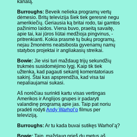
kanalą.
Burroughs:
Beveik nelieka programų vertų
dėmesio. Britų televizija šiek tiek geresnė negu
amerikiečių. Geriausia ką britai rodo, tai gamtos
pažinimo laidos. Viena buvo, praeitą savaitę,
apie tai, kai jūros liūtai medžioja pingvinus, -
pritrenkianti. Kokia prasmė tų bukų programų,
nejau žmonėms neatsibosta gyvenamų namų
statybos projektai ir angliakasių streikai.
Bowie:
Jie visi turi maždaug trijų sekundžių
trukmės susidomėjimo lygį. Kaip tik tiek
užtenka, kad pagauti sekantį komentatoriaus
sakinį. Štai kas apsprendžia, kad visa tai
nepaliaujamai sukasi.
Aš norėčiau surinkti kartu visas vertingas
Amerikos ir Anglijos grupes ir padaryti
valandinę programą apie jas. Taip pat noriu
pradėti rodyti
Andy Warhol’o
filmus per
televiziją.
Burroughs:
Ar tu kada buvai sutikęs Warhol’ą?
Bowie:
Taip, maždaug prieš du metus aš