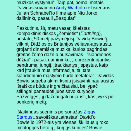
muzikos vystymui“. Taip pat, pernai metais
Davidas suvaidino
Andy Warholo
režisieriaus
Julian Schnabel’io filme apie Niu Jorko
dailininkų pasaulį „Basquiat“.
Paskutinis, šių metų vasarį išleistas
kompaktinis diskas „Žemietis“ (
Earthling
),
pristato, 50-metį pažymėjusį Davidą Bowie’į,
vilkintį Didžiosios Britanijos vėliava-apsiaustu,
grojantį dinamišką muziką, kurios pagrindas
greitas žemo dažnio pulsavimas - “šiandienos
dūžiai” - pasak dainininko, „reprezentuojantys
bendrumą, jungtį, įtraukiantys į spąstus, kaip
kad įtraukia mus informacija, tai tarsi
šiandieninio mąstymo būdo metafora“. Davidas
Bowie sugeba akimirksniu įsisavinti naujausius
išraiškos būdus ir greičiausiai, bei ypač
stilingai panaudoti juos savo kūryboje.
Pažvelgęs į jį dažnai gali nujausti, kas įvyks po
penkerių metų.
Ištaikingas sceninis personažas
Ziggy
Stardust
, savotiškas „atrastas“ David’o
Bowie’io 1972-ais yra vienas iškiliausių roko
mitologijos herojų į kurį „įsikūnijęs“ Bowie