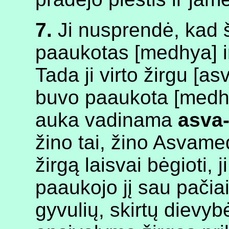
7.
Ji nusprendė, kad š
paaukotas [medhya] ir k
Tada ji virto žirgu [as
buvo paaukota [medhya
auka vadinama
asva
žino tai, žino Asvam
žirgą laisvai bėgioti, 
paaukojo jį sau pačiai
gyvulių, skirtų dievy