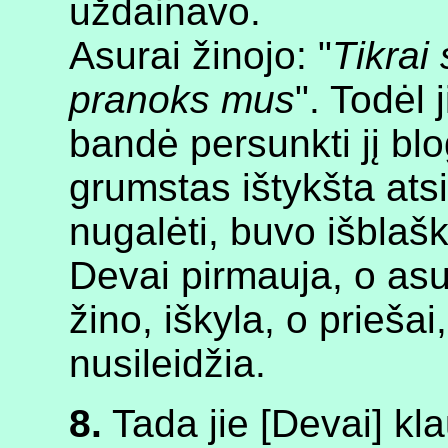
uždainavo.
Asurai žinojo: "
Tikrai 
pranoks mus
". Todėl 
bandė persunkti jį bl
grumstas ištykšta atsi
nugalėti, buvo išblašk
Devai pirmauja, o asur
žino, iškyla, o prieša
nusileidžia.
8.
Tada jie [Devai] kla