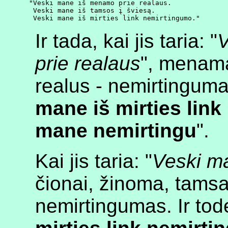
"Veski mane iš menamo prie realaus.

 Veski mane iš tamsos į šviesą.

Ir tada, kai jis taria: "
V
prie realaus
", menama
realus - nemirtingumas.
mane iš mirties lin
mane nemirtingu
".
Kai jis taria: "
Veski ma
čionai, žinoma, tamsa 
nemirtingumas. Ir todė