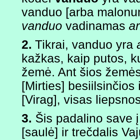
vanduo [arba malonum
vanduo
vadinamas
a
2.
Tikrai, vanduo yra
kažkas, kaip putos, ku
žemė. Ant šios žemės Mi
[Mirties] besiilsinčios 
[Virag], visas liepsno
3.
Šis padalino save į t
[saulė] ir trečdalis Va