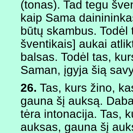
(tonas). Tad tegu šve
kaip Sama dainininkas
būtų skambus. Todėl ti
šventikais] aukai atli
balsas. Todėl tas, ku
Saman, įgyja šią sav
26.
Tas, kurs žino, k
gauna šį auksą. Dabart
tėra intonacija. Tas,
auksas, gauna šį auk