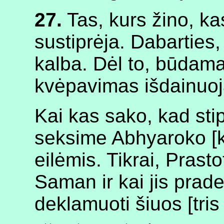
27.
Tas, kurs žino, ka
sustiprėja. Dabarties, 
kalba. Dėl to, būdama
kvėpavimas išdainuo
Kai kas sako, kad sti
seksime Abhyaroko [
eilėmis. Tikrai, Prast
Saman ir kai jis prade
deklamuoti šiuos [tri