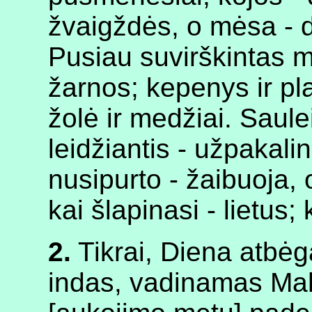
žvaigždės, o mėsa - 
Pusiau suvirškintas m
žarnos; kepenys ir plau
žolė ir medžiai. Saulei
leidžiantis - užpakalin
nusipurto - žaibuoja, 
kai šlapinasi - lietus;
2.
Tikrai, Diena atbėg
indas, vadinamas Mah