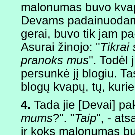
malonumas buvo kvape
Devams padainuodama
gerai, buvo tik jam p
Asurai žinojo: "
Tikrai 
pranoks mus
". Todėl 
persunkė jį blogiu. T
blogų kvapų, tų, kurie
4.
Tada jie [Devai] pa
mums
?". "
Taip
", - at
ir koks malonumas buv