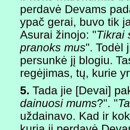
perdavė Devams pada
ypač gerai, buvo tik ja
Asurai žinojo: "
Tikrai 
pranoks mus
". Todėl 
persunkė jį blogiu. T
regėjimas, tų, kurie yr
5.
Tada jie [Devai] pa
dainuosi mums
?". "
Ta
uždainavo. Kad ir ko
kurią ji perdavė Dev