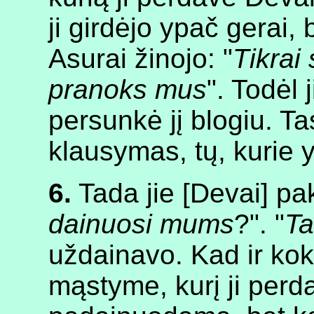
ji girdėjo ypač gerai, b
Asurai žinojo: "
Tikrai 
pranoks mus
". Todėl 
persunkė jį blogiu. T
klausymas, tų, kurie y
6.
Tada jie [Devai] pa
dainuosi mums
?". "
Ta
uždainavo. Kad ir k
mąstyme, kurį ji per