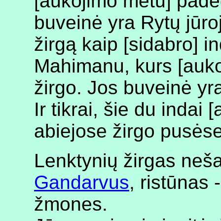
[aukojimo metu] pade
buveinė yra Rytų jūro
žirgą kaip [sidabro] 
Mahimanu, kurs [auk
žirgo. Jos buveinė yr
Ir tikrai, šie du indai
abiejose žirgo pusėse
Lenktynių žirgas neša
Gandarvus
, ristūnas 
žmones.