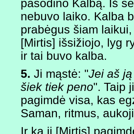
pasodino Kalbą. Iš sėk
nebuvo laiko. Kalba b
prabėgus šiam laikui, 
[Mirtis] išsižiojo, lyg r
ir tai buvo kalba.
5.
Ji mąstė: "
Jei aš j
šiek tiek peno
". Taip 
pagimdė visa, kas egz
Saman, ritmus, aukoji
Ir ką ji [Mirtis] pagim