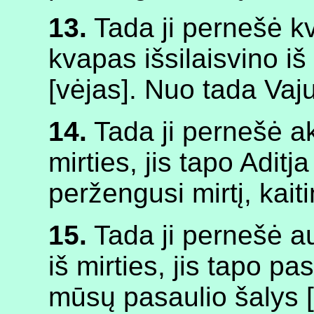
13.
Tada ji pernešė k
kvapas išsilaisvino iš 
[vėjas]. Nuo tada Vaju
14.
Tada ji pernešė akį
mirties, jis tapo Aditj
peržengusi mirtį, kaiti
15.
Tada ji pernešė aus
iš mirties, jis tapo pa
mūsų pasaulio šalys [