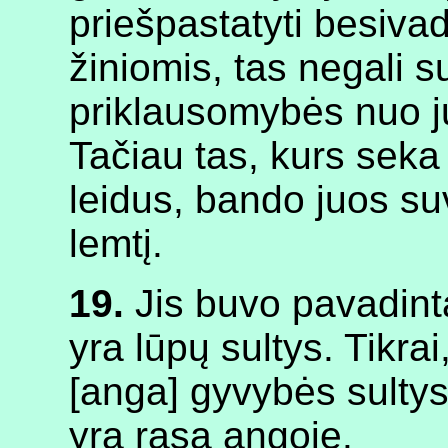
priešpastatyti besiv
žiniomis, tas negali s
priklausomybės nuo j
Tačiau tas, kurs seka
leidus, bando juos suv
lemtį.
19.
Jis buvo pavadinta
yra lūpų sultys. Tikra
[anga] gyvybės sultys
yra rasa angoje.