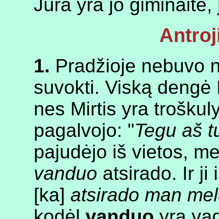
Jūra yra jo giminaitė,
Antro
1.
Pradžioje nebuvo n
suvokti. Viską dengė Mi
nes Mirtis yra troškuly
pagalvojo: "
Tegu aš t
pajudėjo iš vietos, m
vanduo
atsirado. Ir ji 
[ka]
atsirado man mel
kodėl
vanduo
yra va