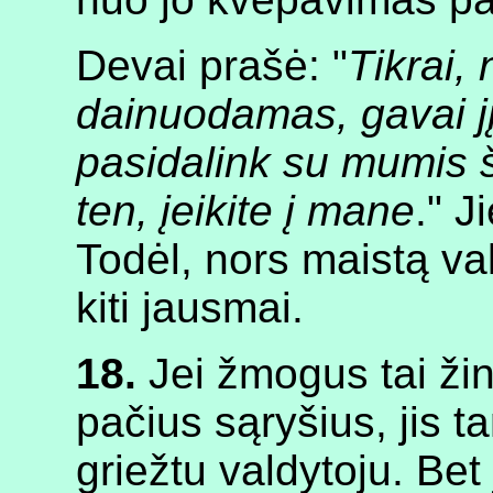
Devai prašė: "
Tikrai, 
dainuodamas, gavai j
pasidalink su mumis š
ten, įeikite į mane
." J
Todėl, nors maistą va
kiti jausmai.
18.
Jei žmogus tai žino
pačius sąryšius, jis t
griežtu valdytoju. Bet