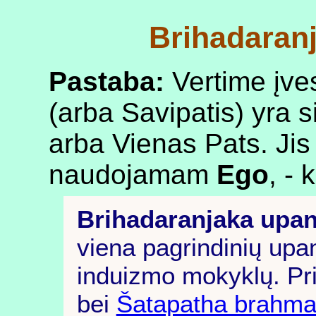
Brihadaran
Pastaba:
Vertime įve
(arba Savipatis) yra 
arba Vienas Pats. Jis
naudojamam
Ego
, - 
Brihadaranjaka upa
viena pagrindinių upan
induizmo mokyklų. Pri
bei
Šatapatha brahma