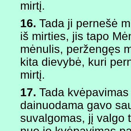
mirtį.
16.
Tada ji pernešė min
iš mirties, jis tapo M
mėnulis, peržengęs mir
kita dievybė, kuri pern
mirtį.
17.
Tada kvėpavimas 
dainuodama gavo sau 
suvalgomas, jį valgo t
nuo jo kvėpavimas pai