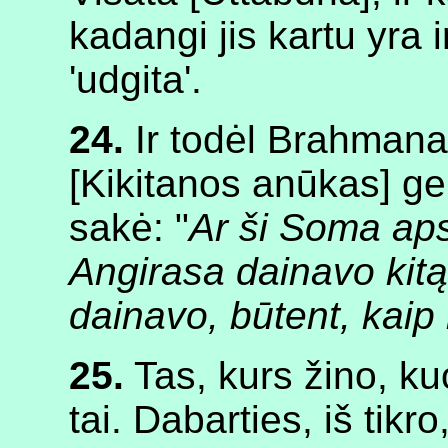
kadangi jis kartu yra ir 
'udgita'.
24.
Ir todėl Brahmana
[Kikitanos anūkas] g
sakė: "
Ar ši Soma aps
Angirasa dainavo kitą 
dainavo, būtent, kaip
25.
Tas, kurs žino, k
tai. Dabarties, iš tikr