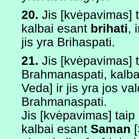
20.
Jis [kvėpavimas] t
kalbai esant
brihati
, 
jis yra Brihaspati.
21.
Jis [kvėpavimas] t
Brahmanaspati, kalba
Veda] ir jis yra jos va
Brahmanaspati.
Jis [kvėpavimas] taip
kalbai esant
Saman
[