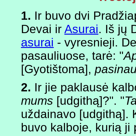
1.
Ir buvo dvi Pradžia
Devai ir
Asurai
. Iš jų
asurai
- vyresnieji. D
pasauliuose, tarė: "
Ap
[Gyotištoma],
pasina
2.
Ir jie paklausė kalb
mums
[udgithą]?". "
Ta
uždainavo [udgithą].
buvo kalboje, kurią 