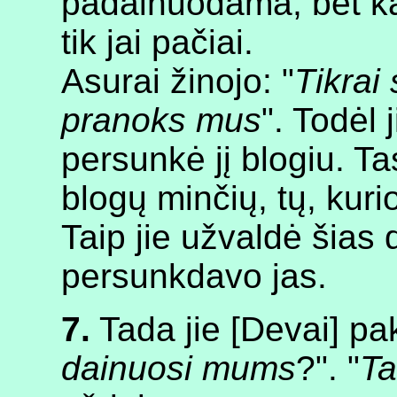
padainuodama, bet ką
tik jai pačiai.
Asurai žinojo: "
Tikrai 
pranoks mus
". Todėl 
persunkė jį blogiu. T
blogų minčių, tų, kuri
Taip jie užvaldė šias 
persunkdavo jas.
7.
Tada jie [Devai] pa
dainuosi mums
?". "
Ta