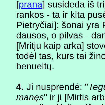
[
prana
] susideda iš tr
rankos - ta ir kita pusė
Pietryčiai]; šonai yra 
dausos, o pilvas - dan
[Mritju kaip arka] stov
todėl tas, kurs tai žino
benueitų.
4.
Ji nusprendė: "
Tegu
manęs
" ir ji [Mirtis 