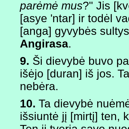
parėmė mus
?" Jis [
[asye 'ntar] ir todėl v
[anga] gyvybės sultys
Angirasa
.
9.
Ši dievybė buvo pav
išėjo [duran] iš jos. T
nebėra.
10.
Ta dievybė nuėmė b
išsiuntė jį [mirtį] ten,
Ten ji tveria savo nu