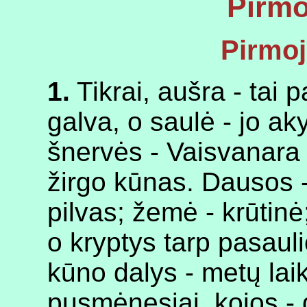
Pirmo
Pirmoj
1.
Tikrai, aušra - tai 
galva, o saulė - jo ak
šnervės - Vaisvanara 
žirgo kūnas. Dausos -
pilvas; žemė - krūtinė
o kryptys tarp pasaulio
kūno dalys - metų laik
pusmėnesiai, kojos - d