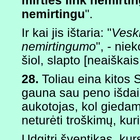
mirties link nemirt
nemirtingu
".
Ir kai jis ištaria: "
Veski
nemirtingumo
", - nie
šiol, slapto [neaiškais,
28.
Toliau eina kitos 
gauna sau peno išdai
aukotojas, kol giedam
neturėti troškimų, kuriu
Udgitri šventikas, ku