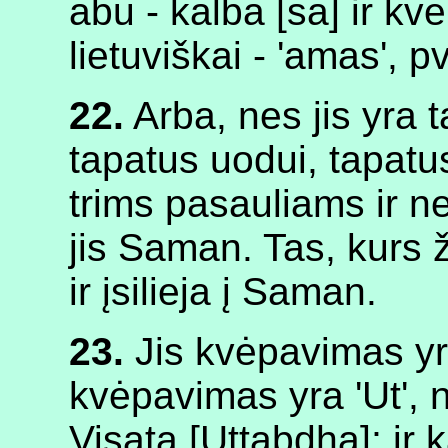
abu - kalba [sa] ir kv
lietuviškai - 'amas', 
22.
Arba, nes jis yra t
tapatus uodui, tapatu
trims pasauliams ir ne
jis Saman. Tas, kurs 
ir įsilieja į Saman.
23.
Jis kvėpavimas yra
kvėpavimas yra 'Ut',
Visata [Uttabdha]; ir k