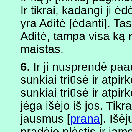
Ir tikrai, kadangi ji ėd
yra Aditė [ėdanti]. Ta
Aditė, tampa visa ką ry
maistas.
6.
Ir ji nusprendė paa
sunkiai triūsė ir atpi
sunkiai triūsė ir atpi
jėga išėjo iš jos. Tikr
jausmus [
prana
]. Iš
pradėjo plėstis ir ja