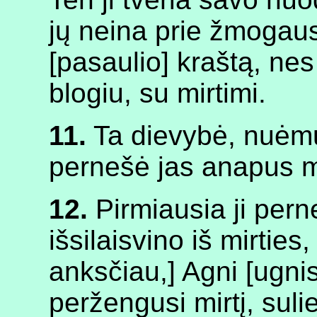
jų neina prie žmogaus,
[pasaulio] kraštą, nes
blogiu, su mirtimi.
11.
Ta dievybė, nuėmus
pernešė jas anapus mi
12.
Pirmiausia ji pern
išsilaisvino iš mirties,
anksčiau,] Agni [ugni
peržengusi mirtį, suli