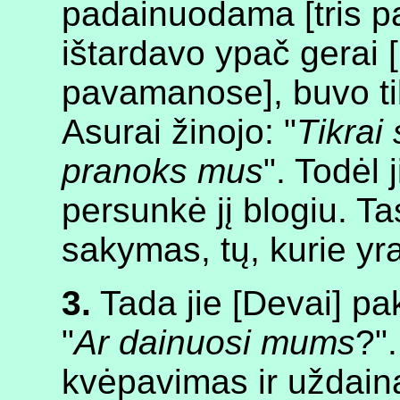
padainuodama [tris pa
ištardavo ypač gerai 
pavamanose], buvo tik
Asurai žinojo: "
Tikrai 
pranoks mus
". Todėl 
persunkė jį blogiu. T
sakymas, tų, kurie yra
3.
Tada jie [Devai] pa
"
Ar dainuosi mums
?".
kvėpavimas ir uždain