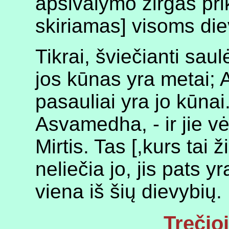
apsivalymo žirgas pri
skiriamas] visoms di
Tikrai, šviečianti sa
jos kūnas yra metai; A
pasauliai yra jo kūnai
Asvamedha, - ir jie vė
Mirtis. Tas [,kurs tai ži
neliečia jo, jis pats yr
viena iš šių dievybių.
Trečio