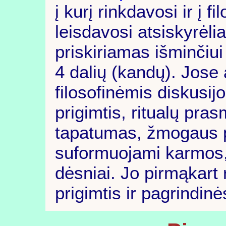
į kurį rinkdavosi ir į 
leisdavosi atsiskyrėlia
priskiriamas išminčiui
4 dalių (kandų). Jose 
filosofinėmis diskusij
prigimtis, ritualų pr
tapatumas, žmogaus p
suformuojami karmos, 
dėsniai. Jo pirmąkart
prigimtis ir pagrindi