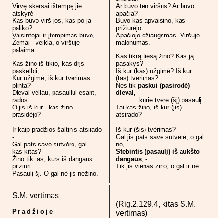
Virvę skersai ištempę jie
Ar buvo ten viršus? Ar buvo
atskyrė -
apačia?
Kas buvo virš jos, kas po ja
Buvo kas apvaisino, kas
paliko?
prižiūrėjo.
Vaisintojai ir įtempimas buvo,
Apačioje džiaugsmas. Viršuje -
Žemai - veikla, o viršuje -
malonumas.
palaima.
Kas tikrą tiesą žino? Kas ją
Kas žino iš tikro, kas drįs
pasakys?
paskelbti,
Iš kur (kas) užgimė? Iš kur
Kur užgimė, iš kur tvėrimas
(tas) tvėrimas?
plinta?
Nes tik
paskui (pasirodė)
Dievai vėliau, pasauliui esant,
dievai,
rados.
kurie tvėrė (šį) pasaulį
O jis iš kur - kas žino -
Tai kas žino, iš kur (jis)
prasidėjo?
atsirado?
Ir kaip pradžios šaltinis atsirado
Iš kur (šis) tvėrimas?
-
Gal jis pats save sutvėrė, o gal
Gal pats save sutvėrė, gal -
ne,
kas kitas?
Stebintis (pasaulį) iš aukšto
Žino tik tas, kurs iš dangaus
dangaus
, -
prižiūri
Tik jis vienas žino, o gal ir ne.
Pasaulį šį. O gal nė jis nežino.
S.M. vertimas
(Rig.2.129.4, kitas S.M.
Pradžioje
vertimas)