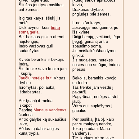
kirvio nugenėtas,
[kurio] šakos apkapotos
Šliužas jau tyso paslikas
kirviu,
ant žemės.
Drakonas drybso,
prigludęs prie žemės.
It
girtas karys iššūkį jis
metė
It netikša karys,
Didžiavyriui, kurs
tirštą
apsvaigęs nuo gėrimo, jis
somą geria
,
išsikvietė
Bet baisaus ginklo atremt
Didįjį herojų, įveikiantį jėga
neįstengęs,
[jėgą], geriantį antro
Indro varžovas guli
spaudimo somą.
sudaužytas.
Jis neišlaikė išbandymo
ginklu:
Kvietė berankis ir bekojis
Jis nugalėtas, netekęs
Indrą,
nosies nuo smūgio; Indros
Šis trenkė savo kuoka jam
priešas.
į kuprą,
Jaučiu norėjęs būti
Vritras
Bekojis, berankis kovojo
drybso
su Indra.
Išromytas, po lauką
Tas trenkė jam vėzdu į
išdrabstytas.
pakaušį.
Pagyrūnas, norėjęs atstoti
Per tįsantį it meldai
jautį,
iškapoti
Vritra guli suplėšytas į
Patvinę
Manaus vandenys
gabalus.
čiurlena.
Vritro galybė ką sukaučius
Per pasliką, [taip], kaip
laikė,
per sumaigytą nendrę,
Pėdos tų dabar angies
Teka putodami Manu
kūną trypia.
vandenys.
Tie, kuriuos Vritra laikė