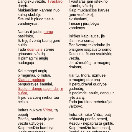
Dangišku vėzdu,
Tvaštaro
Tvaštaras jam ištekino
darytu.
stambų vėzdą.
Mūkiančiom karvėm nuo
Kaip mūkiančios karvės
kalnų skubėjo
[prie veršiuko],
Srautai ir plūdo tiesiai
skubėdami,
vandenynan.
Tiesiai į jūrą bėga
vandenys.
Nartus it jautis
somą
pasirinko,
Įniršęs kaip jautis, jis
Iš trijų šventų taurių gėrė
išsirinko somą.
sultis.
Per šventę trikadruko jis
Tada
dosnusis
stvėrė
prisigėrė išspausto somo.
griausmo vėzdą
Dosnusis čiupo svaidyklę-
Ir pirmagimį angių
vėzdą.
nudaigojo.
Jis užmušė jį, pirmagimį
drakonų.
Kai smogei angių
pirmgimiui, o Indrai,
Kai tu, Indra, užmušei
Klastas gudriųjų
pirmagimį drakonų
pergudravęs šauniai,
Ir pergudravai gudrybę
Saulę ir dangų pagimdei, ir
gudročių,
aušrą
,
Ir pagimdei saulę, dangų ir
Ir jau varžovų niekur tau
ryto žarą,
neliko.
Tada jau tikrai nebeturėjai
varžovo.
Indras nukovė
Vritrą
, tą
bepetį
Indra užmušė Vritrą, patį
Priešą, sunkiuoju jam
aršiausią priešą bepetį,
vėzdu užtvojęs.
Vėzdu - nepaprastu ginklu.
Kaip medžio kamblys,
Kaip [medžio kamienas],