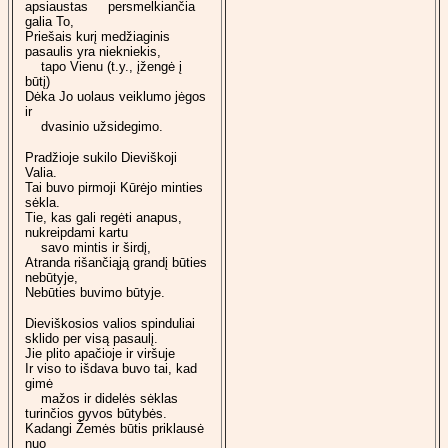
apsiaustas persmelkiančia
galia To,
Priešais kurį medžiaginis
pasaulis yra niekniekis,
tapo Vienu (t.y., įžengė į
būtį)
Dėka Jo uolaus veiklumo jėgos
ir
dvasinio užsidegimo.
Pradžioje sukilo Dieviškoji
Valia.
Tai buvo pirmoji Kūrėjo minties
sėkla.
Tie, kas gali regėti anapus,
nukreipdami kartu
savo mintis ir širdį,
Atranda rišančiąją grandį būties
nebūtyje,
Nebūties buvimo būtyje.
Dieviškosios valios spinduliai
sklido per visą pasaulį.
Jie plito apačioje ir viršuje
Ir viso to išdava buvo tai, kad
gimė
mažos ir didelės sėklas
turinčios gyvos būtybės.
Kadangi Žemės būtis priklausė
nuo