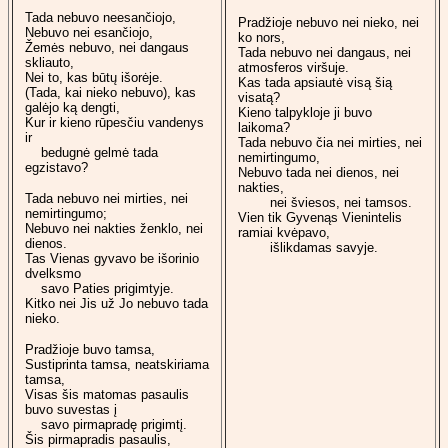
Tada nebuvo neesančiojo,
Pradžioje nebuvo nei nieko, nei
Nebuvo nei esančiojo,
ko nors,
Žemės nebuvo, nei dangaus
Tada nebuvo nei dangaus, nei
skliauto,
atmosferos viršuje.
Nei to, kas būtų išorėje.
Kas tada apsiautė visą šią
(Tada, kai nieko nebuvo), kas
visatą?
galėjo ką dengti,
Kieno talpykloje ji buvo
Kur ir kieno rūpesčiu vandenys
laikoma?
ir
Tada nebuvo čia nei mirties, nei
bedugnė gelmė tada
nemirtingumo,
egzistavo?
Nebuvo tada nei dienos, nei
nakties,
Tada nebuvo nei mirties, nei
nei šviesos, nei tamsos.
nemirtingumo;
Vien tik Gyvenąs Vienintelis
Nebuvo nei nakties ženklo, nei
ramiai kvėpavo,
dienos.
išlikdamas savyje.
Tas Vienas gyvavo be išorinio
dvelksmo
savo Paties prigimtyje.
Kitko nei Jis už Jo nebuvo tada
nieko.
Pradžioje buvo tamsa,
Sustiprinta tamsa, neatskiriama
tamsa,
Visas šis matomas pasaulis
buvo suvestas į
savo pirmapradę prigimtį.
Šis pirmapradis pasaulis,