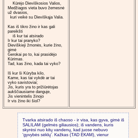
Kūrėjo Dieviškosios Valios,
Medžiagos vieta buvo žemesnė
už dvasios,
kuri veikė su Dieviškąja Valia.
Kas iš tikro žino ir kas gali
pareikšti
iš kur tai atsirado
Ir kur tai pranyko?
Dieviškieji žmonės, kurie žino,
gimė
Gerokai po to, kai prasidėjo
Kūrimas.
Tad, kas žino, kada tai vyko?
Iš kur ši Kūryba kilo,
Kame, kas tai vykdė ar tai
vyko savistoviai;
Jis, kuris yra to prižiūrėtojas
aukščiausiame danguje,
Jis vienintelis žinojo
Ir vis žino iki šiol?
Tvarka atsirado iš chaoso - ir visa, kas gyva, gimė iš
SALILAM (gelmės giliausios); iš vandens, kuris
skyrėsi nuo kitų vandenų, kad juose nebuvo
'gyvybės sėklų'. Kažkas (TAD EKAM), vienur