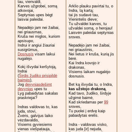
tau, vienvaldi,
Karves užgrobei, somą
Arklio plauku pavirtai tu, o
atkovojai,
Indra, tą kartą;
Septynias upes bėgt
tai jis sudavė tau,
laisvai paleidai.
Vienintelis dieve;
Tu užvaldei karves, tu
Nepadėjo jam nei žaibai,
užvaldei somą, o herojau!
nei griausmas,
Laisvėn paleidai septynias
Kruša nei miglos, kuriom
sroves.
apsisupo,
Indrui ir angiui žiauriai
Nepadėjo jam nei žaibai,
susigrūmus,
nei griaustinis,
Dosnusis
visam laikui
Nei lietus ir kruša, kurią jis
nugalėjo.
bėrė.
Kai Indra kovojo ir
Kokį išvydai keršytoją,
drakonas,
Indrai
Visiems laikam nugalėjo
(
Širdis žudiko prisipildė
dosnusis.
baimės
),
Jog
devyniasdešimt
Bet ką išvydai tu, o Indra,
devynias
upes tu
kas užstojo drakoną
,
Lyg pabaidytas sakalas
Kad tavo, žudiko, širdyje
praskriejai?
užgimė baimė,
Kad skriedamas per
99
sroves,
Indras valdovas to, kas
Tu puolei į erdvę kaip
juda, stovi,
pabaidytas erelis.
Žvėris, galvijus laiko
vėzdavaldis,
Visiems gyviesiems
Indra - valdovas visko,
vienas viešpatauja,
kas juda [ir] nejuda,