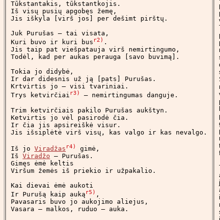
Tūkstantakis, tūkstantkojis.

Iš visų pusių apgobęs žemę,

Jis iškyla [virš jos] per dešimt pirštų.

Juk Purušas – tai visata,

r2)
Kuri buvo ir kuri bus
.

Jis taip pat viešpatauja virš nemirtingumo,

Todėl, kad per aukas perauga [savo buvimą].

Tokia jo didybė,

Ir dar didesnis už ją [pats] Purušas.

Krtvirtis jo – visi tvariniai.

r3)
Trys ketvirčiai
 – nemirtingumas danguje.

Trim ketvirčiais pakilo Purušas aukštyn.

Ketvirtis jo vėl pasirodė čia.

Ir čia jis apsireiškė visur.

Jis išsiplėtė virš visų, kas valgo ir kas nevalgo.

r4)
Iš jo 
Viradžas
 gimė,

Iš 
Viradžo
 – Purušas.

Gimęs ėmė keltis

Viršum žemės iš priekio ir užpakalio.

Kai dievai ėmė aukoti

r5)
Ir Purušą kaip auką
,

Pavasaris buvo jo aukojimo aliejus,

Vasara – malkos, ruduo – auka.
