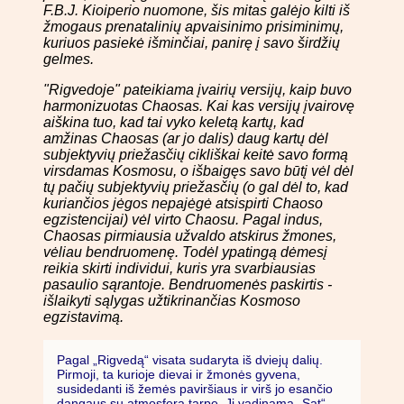
F.B.J. Kioiperio nuomone, šis mitas galėjo kilti iš
žmogaus prenatalinių apvaisinimo prisiminimų,
kuriuos pasiekė išminčiai, panirę į savo širdžių
gelmes.
"Rigvedoje" pateikiama įvairių versijų, kaip buvo
harmonizuotas Chaosas. Kai kas versijų įvairovę
aiškina tuo, kad tai vyko keletą kartų, kad
amžinas Chaosas (ar jo dalis) daug kartų dėl
subjektyvių priežasčių cikliškai keitė savo formą
virsdamas Kosmosu, o išbaigęs savo būtį vėl dėl
tų pačių subjektyvių priežasčių (o gal dėl to, kad
kuriančios jėgos nepajėgė atsispirti Chaoso
egzistencijai) vėl virto Chaosu. Pagal indus,
Chaosas pirmiausia užvaldo atskirus žmones,
vėliau bendruomenę. Todėl ypatingą dėmesį
reikia skirti individui, kuris yra svarbiausias
pasaulio sąrantoje. Bendruomenės paskirtis -
išlaikyti sąlygas užtikrinančias Kosmoso
egzistavimą.
Pagal „Rigvedą“ visata sudaryta iš dviejų dalių.
Pirmoji, ta kurioje dievai ir žmonės gyvena,
susidedanti iš žemės paviršiaus ir virš jo esančio
dangaus su atmosfera tarpe. Ji vadinama „Sat“,