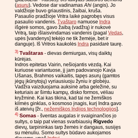
(
asuru
). Vedose dar vadinamas
Ahi
(angis). Jo
valdžioje buvo griaustinis, žaibai, kruša.
Pasaulio pradžioje Vritra laikė pagrobęs visus
pasaulio vandenis.
Tvaštaro
namuose
Indra
išgėrė somos, gavo žaibą (vadžrą) ir nukovė
Vritrą, taip išlaisvindamas vandenis (pagal
Vedas
,
upės [vandenys] tekėjo ne tik žemėje, bet ir
danguje). Iš Vritros kaukolės
Indra
pasidarė taurę.
3)
Tvaštaras
- dievas demiurgas, visų daiktų
kūrėjas.
Indros epitetas Vairin, nešiojantis vėzdą. Kai
kuriuose variantuose, jį jam padovanojo Kavja
Ušanas, Brahmos vaikaitis, tapęs asurų (gamtos
jėgų įkūnytojų) vyriausiuoju žyniu ir globėju.
Vadžra vaizduojama auksinė arba geležinė, su
keturiais ar šimtu kampų, disko formos, vėliau
kryžminė. Kai kas tikina, kad tai ne žemiškos
kilmės ginklas, o kosmoso įnagis, kurį Indra gavo
iš ateivių [žr.,
nežemiškos Indijos technologijos
].
4)
Somas
- šventas augalas ir svaiginančios jo
sultys, o taip pat vienas svarbiausių
Rigvedo
dievų, tarpininkas tarp žemės ir dangaus, susijęs
su mėnuliu. Somo sultys būdavo aukojamos