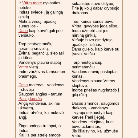
Ir
Vritro motė
gyvasties
sukaustęs savo didybe, -
neteko.
Prie jų kojų dabar drybsojo
Indras sviedė į ją galingą
drakonas.
ginklą.
Motina viršuj, apačioj
Tos, kurios sūnus buvo
sūnus jos -
Vritra, gyvybės jėga silpo.
Danu
kaip karvė guli prie
Indra užmetė ant jos
veršiuko.
mirtiną ginklą.
Viršuje buvo gimdytoja,
Tarp nestygstančių,
apačioje - sūnus.
neramių srovelių,
Danu gulėjo, kaip karvė su
Žvitriai bėgančių, slepiasi
[savo[ veršiu.
jo kūnas.
Vandenys plauna slaptą
Tarp nestojančių,
Vritro
vietą.
nerimstančių
Indro varžovas tamsumon
Vandens srovių paslėptas
prasmego.
kūnas.
Vandenys plauna Vritros
Daso
moterys - vandenys
slėptuvę.
- stovėjo
Indros priešas nugrimzdo į
Saugomi angies - tartum
gilų rūką.
Panių karvės
.
Angą vandeniui, aklinai
Dasos žmonos, saugomos
užtvertą,
drakono, - vandenys
Indras atvėrė, kai nukovė
Tvyrojo sukaustyti kaip
angį.
karvės Pani [jėga].
Vandens tekėjimą, kuris
Žirgo uodega tu tapai, o
buvo užkimštas,
Indrai,
Jis išlaisvino, kai užmušė
Kai jis per strėlę smogė
Vritrą.