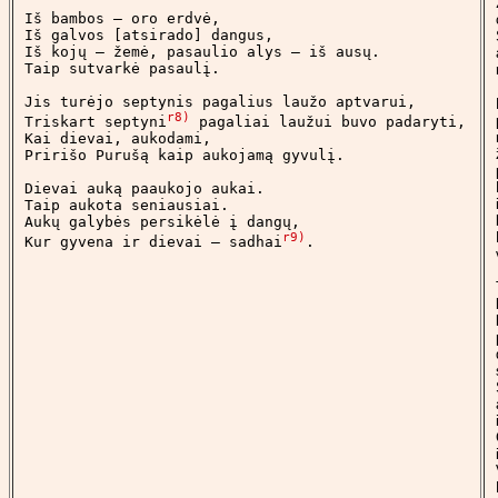
Iš bambos – oro erdvė,

Iš galvos [atsirado] dangus,

Iš kojų – žemė, pasaulio alys – iš ausų.

Taip sutvarkė pasaulį.

Jis turėjo septynis pagalius laužo aptvarui,

r8)
Triskart septyni
 pagaliai laužui buvo padaryti,

Kai dievai, aukodami,

Pririšo Purušą kaip aukojamą gyvulį.

Dievai auką paaukojo aukai.

Taip aukota seniausiai.

Aukų galybės persikėlė į dangų,

r9)
Kur gyvena ir dievai – sadhai