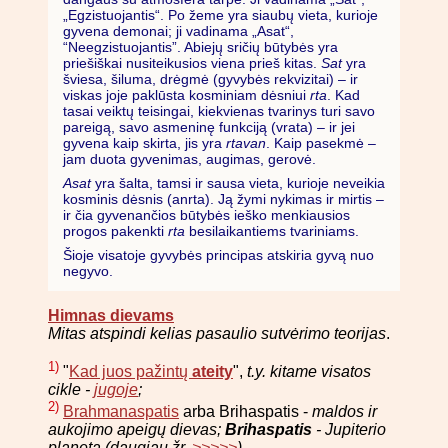
„Egzistuojantis“. Po žeme yra siaubų vieta, kurioje
gyvena demonai; ji vadinama „Asat“,
“Neegzistuojantis”. Abiejų sričių būtybės yra
priešiškai nusiteikusios viena prieš kitas.
Sat
yra
šviesa, šiluma, drėgmė (gyvybės rekvizitai) – ir
viskas joje paklūsta kosminiam dėsniui
rta
. Kad
tasai veiktų teisingai, kiekvienas tvarinys turi savo
pareigą, savo asmeninę funkciją (vrata) – ir jei
gyvena kaip skirta, jis yra
rtavan
. Kaip pasekmė –
jam duota gyvenimas, augimas, gerovė.
Asat
yra šalta, tamsi ir sausa vieta, kurioje neveikia
kosminis dėsnis (anrta). Ją žymi nykimas ir mirtis –
ir čia gyvenančios būtybės ieško menkiausios
progos pakenkti
rta
besilaikantiems tvariniams.
Šioje visatoje gyvybės principas atskiria gyvą nuo
negyvo.
Himnas dievams
Mitas atspindi kelias pasaulio sutvėrimo teorijas
.
1)
"
Kad juos pažintų
ateity
",
t.y. kitame visatos
cikle -
jugoje
;
2)
Brahmanaspatis
arba Brihaspatis -
maldos ir
aukojimo apeigų dievas;
Brihaspatis
- Jupiterio
planeta (daugiau žr.
>>>>>
)