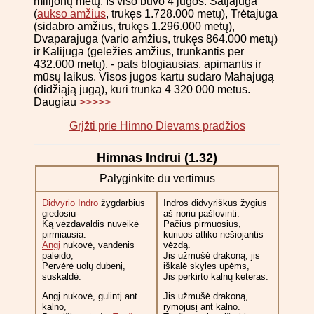
milijonų metų. Iš viso buvo 4 jugos: Satjajuga
(
aukso amžius
, trukęs 1.728.000 metų), Trėtajuga
(sidabro amžius, trukęs 1.296.000 metų),
Dvaparajuga (vario amžius, trukęs 864.000 metų)
ir Kalijuga (geležies amžius, trunkantis per
432.000 metų), - pats blogiausias, apimantis ir
mūsų laikus. Visos jugos kartu sudaro Mahajugą
(didžiąją jugą), kuri trunka 4 320 000 metus.
Daugiau
>>>>>
Grįžti prie Himno Dievams pradžios
Himnas Indrui (1.32)
Palyginkite du vertimus
Didvyrio Indro
žygdarbius
Indros didvyriškus žygius
giedosiu-
aš noriu pašlovinti:
Ką vėzdavaldis nuveikė
Pačius pirmuosius,
pirmiausia:
kuriuos atliko nešiojantis
Angį
nukovė, vandenis
vėzdą.
paleido,
Jis užmušė drakoną, jis
Pervėrė uolų dubenį,
iškalė skyles upėms,
suskaldė.
Jis perkirto kalnų keteras.
Angį nukovė, gulintį ant
Jis užmušė drakoną,
kalno,
rymojusį ant kalno.