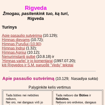
Rigveda
Žmogau, pasitenkink tuo, ką turi
,
Rigveda
Turinys
Apie pasaulio sutvėrimą
(10.129);
Himnas dievams
(10.72);
Himnas Purušui (10.90)
Himnas Indrui
(1.32);
Himnas Agniui
(10.12);
Nenurimstanti gulbė
(10.8.18) ir
'Himnas varlei' ir jo komentarai
(1997.07.20);
kiti Rigvedos ir S.M. paruošti "Vedų" tekstai
Apie pasaulio sutvėrimą
(10.129;
Nasadiya sukta
)
Palyginkite kelis vertimus
Tada būties nei nebūties
Tada nebuvo dar
Būties
ir
nebuvo,
Nebūties
,
Nei oro, nei dangaus virš jo
Nebuvo oro erdvėse, dangaus