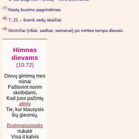
r7)
Kastų buvimo pagrindimas.
r8)
7, 21 – šventi vedų skaičiai.
r9)
Išminčiai (rišiai, sadhai, samanai) po mirties tampa dievais.
Himnas
dievams
(10.72)
Dievų gimimą mes
nūnai
Pašlovint norim
skelbdami,
Kad juos pažintų
ateity
Tie, kur klausysis
šių giesmių.
Brahmanaspatis
nukalė
Visa it kalvis