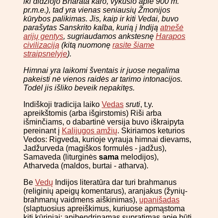
iki didžiojo Bharata karo, vykusio apie 900 m.
pr.m.e.), tad yra vienas seniausių Žmonijos
kūrybos palikimas. Jis, kaip ir kiti Vedai, buvo
parašytas Sanskrito kalba, kurią į Indiją
atnešė
arijų gentys
, sugriaudamos ankstesnę
Harapos
civilizaciją
(kitą nuomonę
rasite šiame
straipsnelyje
).
Himnai yra laikomi šventais ir juose negalima
pakeisti nė vienos raidės ar tarimo intonacijos.
Todėl jis išliko beveik nepakitęs.
Indiškoji tradicija laiko
Vedas
sruti
, t.y.
apreikštomis (arba išgirstomis) Riši arba
išminčiams, o dabartinė versija buvo iškraipyta
pereinant į
Kalijugos amžių
. Skiriamos keturios
Vedos: Rigveda, kurioje vyrauja himnai dievams,
Jadžurveda (magiškos formulės - jadžus),
Samaveda (liturginės
sama
melodijos),
Atharveda (maldos, burtai - atharva).
Be
Vedų
Indijos literatūra dar turi brahmanus
(religinių apeigų komentarus), aranjakus (žynių-
brahmanų vaidmens aiškinimas),
upanišadas
(slaptuosius apreiškimus, kuriuose apmąstoma
kiti kūriniai; apibendrinamas supratimas apie būtį,