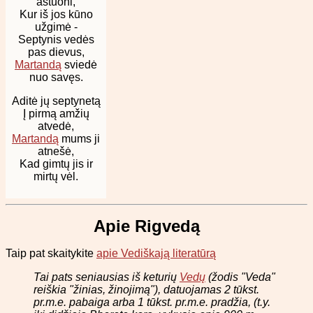
aštuoni,
Kur iš jos kūno
užgimė -
Septynis vedės
pas dievus,
Martandą
sviedė
nuo savęs.
Aditė jų septynetą
Į pirmą amžių
atvedė,
Martandą
mums ji
atnešė,
Kad gimtų jis ir
mirtų vėl.
Apie Rigvedą
Taip pat skaitykite
apie Vediškają literatūrą
Tai pats seniausias iš keturių
Vedų
(žodis "Veda"
reiškia "žinias, žinojimą"), datuojamas 2 tūkst.
pr.m.e. pabaiga arba 1 tūkst. pr.m.e. pradžia, (t.y.