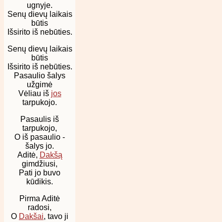
ugnyje.
Senų dievų laikais
būtis
Išsirito iš nebūties.
Senų dievų laikais
būtis
Išsirito iš nebūties.
Pasaulio šalys
užgimė
Vėliau iš
jos
tarpukojo.
Pasaulis iš
tarpukojo,
O iš pasaulio -
šalys jo.
Aditė,
Dakšą
gimdžiusi,
Pati jo buvo
kūdikis.
Pirma Aditė
radosi,
O
Dakšai
, tavo ji