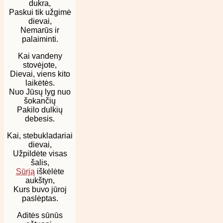
dukra,
Paskui tik užgimė
dievai,
Nemarūs ir
palaiminti.
Kai vandeny
stovėjote,
Dievai, viens kito
laikėtės.
Nuo Jūsų lyg nuo
šokančių
Pakilo dulkių
debesis.
Kai
, stebukladariai
dievai,
Užpildėte visas
šalis,
Sūrją
iškėlėte
aukštyn,
Kurs buvo jūroj
paslėptas.
Aditės
sūnūs