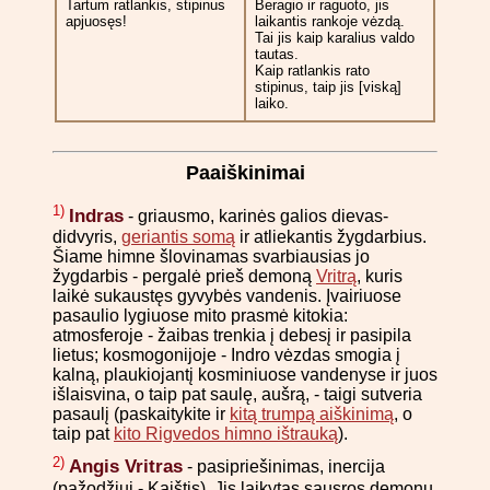
Tartum ratlankis, stipinus
Beragio ir raguoto, jis
apjuosęs!
laikantis rankoje vėzdą.
Tai jis kaip karalius valdo
tautas.
Kaip ratlankis rato
stipinus, taip jis [viską]
laiko.
Paaiškinimai
1)
Indras
- griausmo, karinės galios dievas-
didvyris,
geriantis somą
ir atliekantis žygdarbius.
Šiame himne šlovinamas svarbiausias jo
žygdarbis - pergalė prieš demoną
Vritrą
, kuris
laikė sukaustęs gyvybės vandenis. Įvairiuose
pasaulio lygiuose mito prasmė kitokia:
atmosferoje - žaibas trenkia į debesį ir pasipila
lietus; kosmogonijoje - Indro vėzdas smogia į
kalną, plaukiojantį kosminiuose vandenyse ir juos
išlaisvina, o taip pat saulę, aušrą, - taigi sutveria
pasaulį (paskaitykite ir
kitą trumpą aiškinimą
, o
taip pat
kito Rigvedos himno ištrauką
).
2)
Angis Vritras
- pasipriešinimas, inercija
(pažodžiui - Kaištis). Jis laikytas sausros demonu