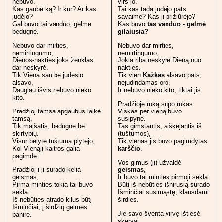
nebuvo.
virš jo.
Kas gaubė ką? Ir kur? Ar kas
Tai kas tada judėjo pats
judėjo?
savaime? Kas jį prižiūrėjo?
Gal buvo tai vanduo, gelmė
Kas buvo
tas vanduo - gelmė
bedugnė.
gilaiusia?
Nebuvo dar mirties,
Nebuvo dar mirties,
nemirtingumo,
nemirtingumo,
Dienos-nakties joks ženklas
Jokia riba neskyrė Dieną nuo
dar neskyrė.
nakties.
Tik Viena sau be judesio
Tik vien
Kažkas
alsavo pats,
alsavo,
nejudindamas oro,
Daugiau išvis nebuvo nieko
Ir nebuvo nieko kito, tiktai jis.
kito.
Pradžioje rūką supo rūkas.
Pradžioj tamsa apgaubus laikė
Viskas per vieną buvo
tamsą,
susipynę.
Tik maišatis, bedugnė be
Tas gimstantis, aiškėjantis iš
skirtybių.
(tuštumos),
Visur belytė tuštuma plytėjo,
Tik vienas jis buvo pagimdytas
Kol Vienąjį kaitros galia
karščio
.
pagimdė.
Vos gimus (jį) užvaldė
Pradžioj į jį surado kelią
geismas
,
geismas,
Ir buvo tai minties pirmoji sėkla.
Pirma minties tokia tai buvo
Būtį iš nebūties išnirusią surado
sėkla.
Išminčiai susimąstę, klausdami
Iš nebūties atrado kilus būtį
širdies.
Išminčiai, į širdžių gelmes
Jie savo šventą virvę ištiesė
panirę.
skersai.