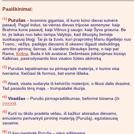
Paaiškinimai:
r1)
Purušas
– kosminis gigantas, iš kurio kūno dievai sutvėrė
pasaulį. Pagal indus, tai vienas dievas trijuose asmenyse: kaip
Brahma kuria pasaulį; kaip Višnus jį saugo; kaip Šyva griauna. Be
to, jis laikas nuo laiko tampa Valytoju, kad iškuoptų žemėje
susikaupusį blogį. Tai jis ta žuvis, kuri praprotėvį Manu išgelbėjo nuo
Tvano,; vėžlys, padėjęs dievams iš okeano išgauti stebuklingą
amritos gėrimą; šernas, iš vandens ištraukęs žemę, o taip pat
Rama,
Krišna
, Buda ir kiti avatarai. Dešimtasis įsikūnijimas būsiąs
Kalkinas, pasirodysiantis šios visatos žūties akimirką.
r2)
Purušas tapatinamas su pirmaprade materija, ir kurios visa
tveriama. Keičiasi tik formos, bet esmė išlieka.
r3)
Atseit, visata sudaryta iš ketvirčio materijos, o likusi dalis dvasinė.
Tad pasaulis tėrą maja, - trumpalaikė iliuzija.
r4)
Viradžas
– Purušo pirmapradiškumas, beformė būsena (žr.
>>>>>
).
r5)
Kurti su tikslu pradėta vėliau, iš kažkur atsiradus dievams,
ėmusiems pertvarkyti pirminę materiją (Purušą), egzistavusią
savaime.
r6)
O kas pagimdė Purušą – nėra aiškinama.