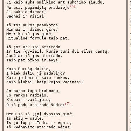
Jį kaip auką smilkino ant aukojimo šiaudų,

r6)
Purušą, pagimdytą pradžioje
.

Jį aukojo dievai,

Sadhai ir rišiai.

Iš tos aukos paaukotos

Himnai ir dainos gimė;

Metrika iš jos gimė,

Ritualinė formulė taip pat.

Iš jos arkliai atsirado

Ir tie [gyviai], kurie turi dvi eiles dantų;

Jaučiai iš jos atsirado,

Taip pat ožkos ir avys.

Kaip Purušą dalijo,

Į kiek dalių jį padalijo?

Kaip jo burna, kaip rankos,

Kaip klubai, kaip kojos vadinasi?

Jo burna tapo brahmanu, 

Jo rankos radžais,

Klubai – vaišijais,

r7)
O iš padų atsirado šudrai
.

Mėnulis iš [jo] dvasios gimė,

Iš akių – saulė,

Iš jo lūpų – Indra ir Agnis,

Iš kvėpavimo atsirado vėjas.
