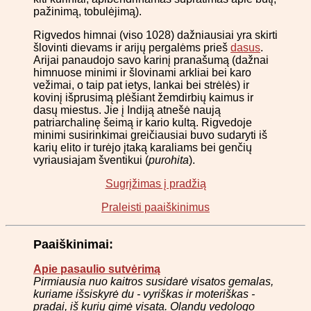
pažinimą, tobulėjimą).
Rigvedos himnai (viso 1028) dažniausiai yra skirti
šlovinti dievams ir arijų pergalėms prieš
dasus
.
Arijai panaudojo savo karinį pranašumą (dažnai
himnuose minimi ir šlovinami arkliai bei karo
vežimai, o taip pat ietys, lankai bei strėlės) ir
kovinį išprusimą plėšiant žemdirbių kaimus ir
dasų miestus. Jie į Indiją atnešė naują
patriarchalinę šeimą ir kario kultą. Rigvedoje
minimi susirinkimai greičiausiai buvo sudaryti iš
karių elito ir turėjo įtaką karaliams bei genčių
vyriausiajam šventikui (
purohita
).
Sugrįžimas į pradžią
Praleisti paaiškinimus
Paaiškinimai:
Apie pasaulio sutvėrimą
Pirmiausia nuo kaitros susidarė visatos gemalas,
kuriame išsiskyrė du - vyriškas ir moteriškas -
pradai, iš kurių gimė visata. Olandų vedologo