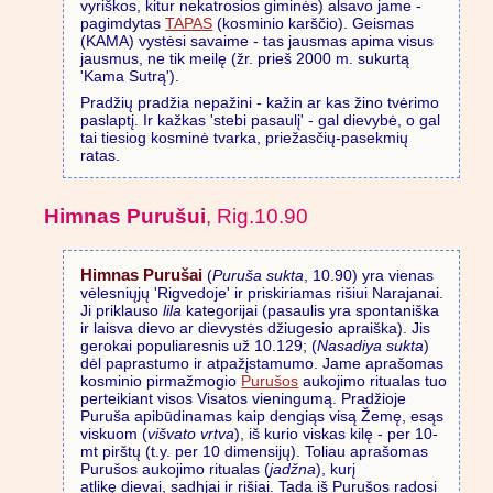
vyriškos, kitur nekatrosios giminės) alsavo jame -
pagimdytas
TAPAS
(kosminio karščio). Geismas
(KAMA) vystėsi savaime - tas jausmas apima visus
jausmus, ne tik meilę (žr. prieš 2000 m. sukurtą
'Kama Sutrą').
Pradžių pradžia nepažini - kažin ar kas žino tvėrimo
paslaptį. Ir kažkas 'stebi pasaulį' - gal dievybė, o gal
tai tiesiog kosminė tvarka, priežasčių-pasekmių
ratas.
Himnas Purušui
, Rig.10.90
Himnas Purušai
(
Puruša sukta
, 10.90) yra vienas
vėlesniųjų 'Rigvedoje' ir priskiriamas rišiui Narajanai.
Ji priklauso
lila
kategorijai (pasaulis yra spontaniška
ir laisva dievo ar dievystės džiugesio apraiška). Jis
gerokai populiaresnis už 10.129; (
Nasadiya sukta
)
dėl paprastumo ir atpažįstamumo. Jame aprašomas
kosminio pirmažmogio
Purušos
aukojimo ritualas tuo
perteikiant visos Visatos vieningumą. Pradžioje
Puruša apibūdinamas kaip dengiąs visą Žemę, esąs
viskuom (
višvato vrtva
), iš kurio viskas kilę - per 10-
mt pirštų (t.y. per 10 dimensijų). Toliau aprašomas
Purušos aukojimo ritualas (
jadžna
), kurį
atlikę dievai, sadhjai ir rišiai. Tada iš Purušos radosi