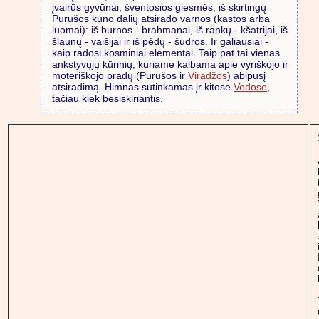
įvairūs gyvūnai, šventosios giesmės, iš skirtingų
Purušos kūno dalių atsirado varnos (kastos arba
luomai): iš burnos - brahmanai, iš rankų - kšatrijai, iš
šlaunų - vaišijai ir iš pėdų - šudros. Ir galiausiai -
kaip radosi kosminiai elementai. Taip pat tai vienas
ankstyvųjų kūrinių, kuriame kalbama apie vyriškojo ir
moteriškojo pradų (Purušos ir
Viradžos
) abipusį
atsiradimą. Himnas sutinkamas įr kitose
Vedose
,
tačiau kiek besiskiriantis.