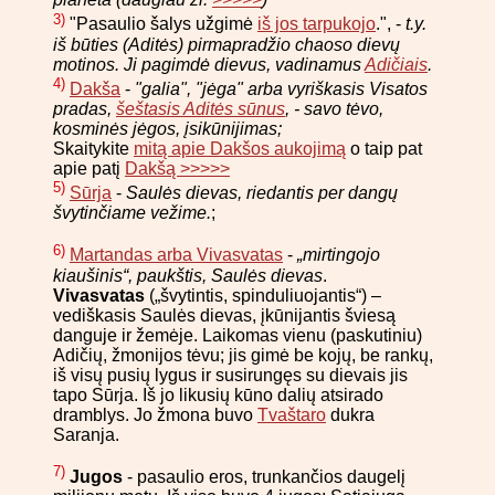
3)
"Pasaulio šalys užgimė
iš jos tarpukojo
.", -
t.y.
iš būties (Aditės) pirmapradžio chaoso dievų
motinos. Ji pagimdė dievus, vadinamus
Adičiais
.
4)
Dakša
-
"galia", "jėga" arba vyriškasis Visatos
pradas,
šeštasis Aditės sūnus
, - savo tėvo,
kosminės jėgos, įsikūnijimas;
Skaitykite
mitą apie Dakšos aukojimą
o taip pat
apie patį
Dakšą >>>>>
5)
Sūrja
-
Saulės dievas, riedantis per dangų
švytinčiame vežime.
;
6)
Martandas arba Vivasvatas
-
„mirtingojo
kiaušinis“, paukštis, Saulės dievas
.
Vivasvatas
(„švytintis, spinduliuojantis“) –
vediškasis Saulės dievas, įkūnijantis šviesą
danguje ir žemėje. Laikomas vienu (paskutiniu)
Adičių, žmonijos tėvu; jis gimė be kojų, be rankų,
iš visų pusių lygus ir susirungęs su dievais jis
tapo Sūrja. Iš jo likusių kūno dalių atsirado
dramblys. Jo žmona buvo
Tvaštaro
dukra
Saranja.
7)
Jugos
- pasaulio eros, trunkančios daugelį