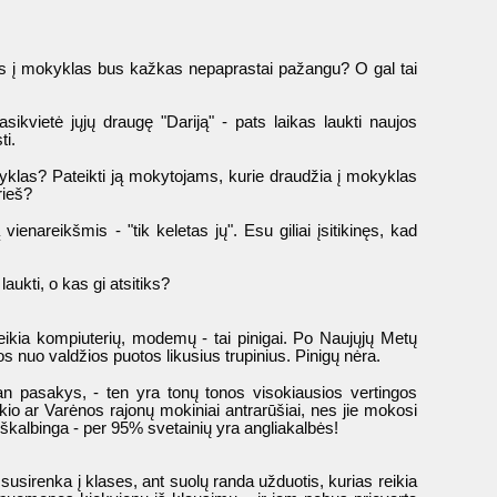
ėjimas į mokyklas bus kažkas nepaprastai pažangu? O gal tai
sikvietė jųjų draugę "Dariją" - pats laikas laukti naujos
ti.
okyklas? Pateikti ją mokytojams, kurie draudžia į mokyklas
rieš?
enareikšmis - "tik keletas jų". Esu giliai įsitikinęs, kad
aukti, o kas gi atsitiks?
ikia kompiuterių, modemų - tai pinigai. Po Naujųjų Metų
 nuo valdžios puotos likusius trupinius. Pinigų nėra.
Man pasakys, - ten yra tonų tonos visokiausios vertingos
 ar Varėnos rajonų mokiniai antrarūšiai, nes jie mokosi
 iškalbinga - per 95% svetainių yra angliakalbės!
usirenka į klases, ant suolų randa užduotis, kurias reikia