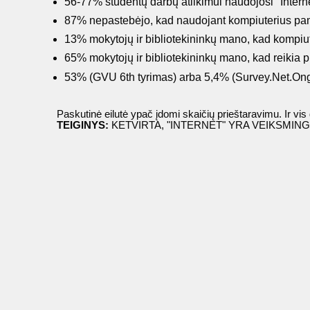
56-77% studentų darbų atlikimui naudojosi "Internet
87% nepastebėjo, kad naudojant kompiuterius pa
13% mokytojų ir bibliotekininkų mano, kad kompiute
65% mokytojų ir bibliotekininkų mano, kad reikia pri
53% (GVU 6th tyrimas) arba 5,4% (Survey.Net.On
Paskutinė eilutė ypač įdomi skaičių prieštaravimu. Ir 
TEIGINYS:
KETVIRTA, "INTERNET" YRA VEIKSMING