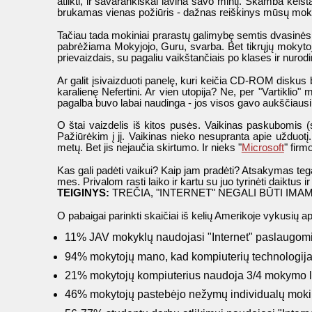
atlikti, ir savarankiškai lavina savo mintį. Skamba keist
brukamas vienas požiūris - dažnas reiškinys mūsų mokyklos
Tačiau tada mokiniai prarastų galimybę semtis dvasinės st
pabrėžiama Mokyjojo, Guru, svarba. Bet tikrųjų mokytojų
prievaizdais, su pagaliu vaikštančiais po klases ir nurodi
Ar galit įsivaizduoti panelę, kuri keičia CD-ROM diskus be
karalienę Nefertini. Ar vien utopija? Ne, per "Vartiklio" m
pagalba buvo labai naudinga - jos visos gavo aukščiausi
O štai vaizdelis iš kitos pusės. Vaikinas paskubomis (s
Pažiūrėkim į jį. Vaikinas nieko nesupranta apie užduot
metų. Bet jis nejaučia skirtumo. Ir nieks "
Microsoft
" firm
Kas gali padėti vaikui? Kaip jam pradėti? Atsakymas tega
mes. Privalom rasti laiko ir kartu su juo tyrinėti daiktus i
TEIGINYS:
TREČIA, "INTERNET" NEGALI BŪTI IM
O pabaigai parinkti skaičiai iš kelių Amerikoje vykusių a
11% JAV mokyklų naudojasi "Internet" paslaugomis 
94% mokytojų mano, kad kompiuterių technologij
21% mokytojų kompiuterius naudoja 3/4 mokymo l
46% mokytojų pastebėjo nežymų individualų mokin