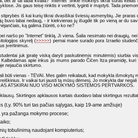
ai, bet ar tai labai kvaila? "Internet" tinkle mokinys tikrai suras kel
e. Jis gaus teisę rinktis ir vertinti, lyginti ir mąstyti. Tada priemo
iprybės iš kai kurių tikrai dvasiškai šviesių asmenybių. Jie praras dv
 buvo labai nedaug, - ir kiekvienas jų išugdė tik po vieną ar du sav
nėjančiais, ką galima žiūrėti, o ko ne?
i naršo po "Internet" tinklą. Ji viena. Šalia nesimato nei draugių, nei 
itologijos skyrelį (
>>>>>
) pernai mane surado pora Izraelio studenči
us įvertinimus.
tudentai juk įpratę viską daryti paskutinėmis minutėmis) siurbia vis
į. Kalbėdamas apie inkus jis mums parodo Čičen Itza piramidę, kuri 
oje nejaučia skirtumo.
li būti vienas - TĖVAI. Mes galim reikalauti, kad mokykla išmokytų mūs
r reiškinius. Ir vaikai turi jausti tą mūsų dėmesį. Jo mokykla dar negali 
AMAS ATSKIRAI NUO VISO MOKYMO SISTEMOS PERTVARKOS.
pklausų. Skirtingos apklausos kartais duodavo labai skirtingus rezulta
(t.y. 90% turi tas pačias sąlygas, kaip 19-ame amžiuje)
a yra pažanga mokymo procese;
aiko;
ių tobulinimą naudojant kompiuterius;