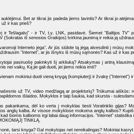
 auklėjimui. Bet ar tikrai jis padeda jiems lavintis? Ar tikrai jo at
 už ir kas prieš?
ir Tešlagalvį" - ir TV, t.y. LNK, pasidavė. Šiemet "Baltijos TV" pa
(Sokratas iš senosios Graikijos) tvirkina jaunimą ir reikia ją uždraus
varomoji Interneto jėga". Ar jūs siūlote tą jėgą atvesdinti į mūsų m
 uždrausim "Internet", ar jis išnyks iš mūsų sąmonės? Kas už ir kas p
tojai pasiruošę pakinkyti šį arkliuką? Atsakymas į antrą klausimą vi
ei vaikų. Ką jie gali duoti, jei jiems reikia imti?
enam mokiniui duoti vieną knygą (kompiuterį) ir žvakę ("Internet") ir l
našesnis už TV, video medžiagą ar projektorių? Trūkumai aiškūs: re
pildomos išlaidos. Mokyklos ir taip šaukia, kad skursta - sulesdamos
 bus pakankama, dėl ko verta į mokyklas tiesti Voratinklio gijas? 
os anglų kalba. Ar visose mokyklose mokoma anglų kalbos? Kupiškio
kad šiomis kalbomis irgi labai daug informacijos. "Internet" statistika
MOKOMĄJĮ TINKLĄ.
monė, tarsi knyga? Gal mokytojas net nereikalingas? Mokiniai kasryt s