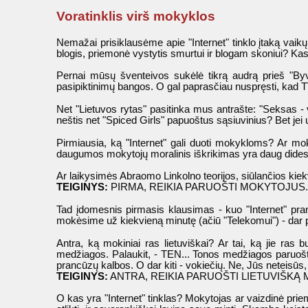
Voratinklis virš mokyklos
Nemažai prisiklausėme apie "Internet" tinklo įtaką vaikų
blogis, priemonė vystytis smurtui ir blogam skoniui? Kas
Pernai mūsų šventeivos sukėlė tikrą audrą prieš "Byvį 
pasipiktinimų bangos. O gal paprasčiau nuspręsti, kad TV 
Net "Lietuvos rytas" pasitinka mus antrašte: "Seksas - 
neštis net "Spiced Girls" papuoštus sąsiuvinius? Bet jei
Pirmiausia, ką "Internet" gali duoti mokykloms? Ar moky
daugumos mokytojų moralinis iškrikimas yra daug didesnis n
Ar laikysimės Abraomo Linkolno teorijos, siūlančios kiekvi
TEIGINYS:
PIRMA, REIKIA PARUOŠTI MOKYTOJUS.
Tad įdomesnis pirmasis klausimas - kuo "Internet" pra
mokėsime už kiekvieną minutę (ačiū "Telekomui") - dar pa
Antra, ką mokiniai ras lietuviškai? Ar tai, ką jie ras
medžiagos. Palaukit, - TEN... Tonos medžiagos paruošt
prancūzų kalbos. O dar kiti - vokiečių. Ne, Jūs neteisūs, 
TEIGINYS:
ANTRA, REIKIA PARUOŠTI LIETUVIŠKĄ 
O kas yra "Internet" tinklas? Mokytojas ar vaizdinė prie