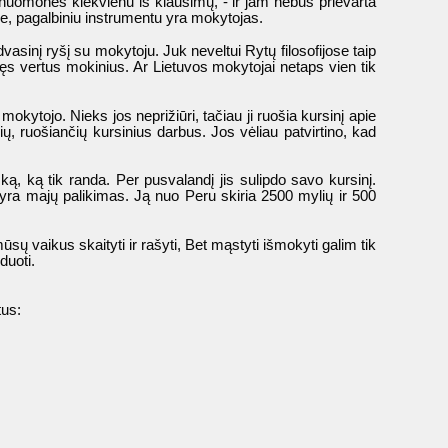
ias nuomones kiekvienu iš klausimų, - ir jam nebus prievarta
ne, pagalbiniu instrumentu yra mokytojas.
asinį ryšį su mokytoju. Juk neveltui Rytų filosofijose taip
ęs vertus mokinius. Ar Lietuvos mokytojai netaps vien tik
mokytojo. Nieks jos neprižiūri, tačiau ji ruošia kursinį apie
ų, ruošiančių kursinius darbus. Jos vėliau patvirtino, kad
ką, ką tik randa. Per pusvalandį jis sulipdo savo kursinį.
yra majų palikimas. Ją nuo Peru skiria 2500 mylių ir 500
ų vaikus skaityti ir rašyti, Bet mąstyti išmokyti galim tik
duoti.
tus: