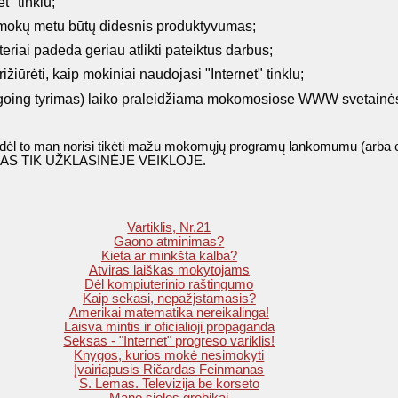
" tinklu;
mokų metu būtų didesnis produktyvumas;
riai padeda geriau atlikti pateiktus darbus;
žiūrėti, kaip mokiniai naudojasi "Internet" tinklu;
going tyrimas) laiko praleidžiama mokomosiose WWW svetainė
vis dėl to man norisi tikėti mažu mokomųjų programų lankomumu (arba
AS TIK UŽKLASINĖJE VEIKLOJE.
Vartiklis, Nr.21
Gaono atminimas?
Kieta ar minkšta kalba?
Atviras laiškas mokytojams
Dėl kompiuterinio raštingumo
Kaip sekasi, nepažįstamasis?
Amerikai matematika nereikalinga!
Laisva mintis ir oficialioji propaganda
Seksas - "Internet" progreso variklis!
Knygos, kurios mokė nesimokyti
Įvairiapusis Ričardas Feinmanas
S. Lemas. Televizija be korseto
Mano sielos grobikai