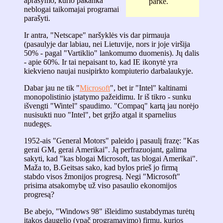
aprašymo, kurio pakanka
parke.
neblogai taikomajai programai
parašyti.
Ir antra, "Netscape" naršyklės vis dar pirmauja
(pasaulyje dar labiau, nei Lietuvije, nors ir joje viršija
50% - pagal "Vartiklio" lankomumo duomenis). Jų dalis
- apie 60%. Ir tai nepaisant to, kad IE ikonytė yra
kiekvieno naujai nusipirkto kompiuterio darbalaukyje.
Dabar jau ne tik "
Microsoft
", bet ir "Intel" kaltinami
monopolistinio įstatymo pažeidimu. Ir iš tikro - sunku
išvengti "Wintel" spaudimo. "Compaq" kartą jau norėjo
nusisukti nuo "Intel", bet grįžo atgal it sparnelius
nudegęs.
1952-ais "General Motors" paleido į pasaulį frazę: "Kas
gerai GM, gerai Amerikai". Ją perfrazuojant, galima
sakyti, kad "kas blogai Microsoft, tas blogai Amerikai".
Maža to, B.Geitsas sako, kad bylos prieš jo firmą
stabdo visos žmonijos progresą. Negi "Microsoft"
prisima atsakomybę už viso pasaulio ekonomijos
progresą?
Be abejo, "Windows 98" išleidimo sustabdymas turėtų
įtakos daugelio (ypač programavimo) firmų, kurios