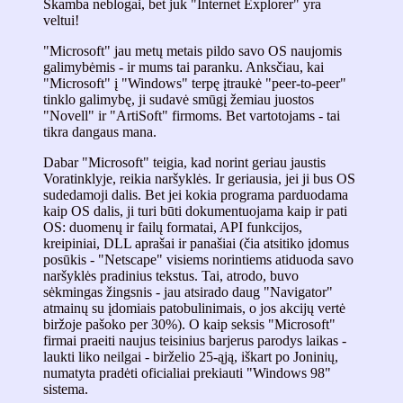
Skamba neblogai, bet juk "Internet Explorer" yra
veltui!
"Microsoft" jau metų metais pildo savo OS naujomis
galimybėmis - ir mums tai paranku. Anksčiau, kai
"Microsoft" į "Windows" terpę įtraukė "peer-to-peer"
tinklo galimybę, ji sudavė smūgį žemiau juostos
"Novell" ir "ArtiSoft" firmoms. Bet vartotojams - tai
tikra dangaus mana.
Dabar "Microsoft" teigia, kad norint geriau jaustis
Voratinklyje, reikia naršyklės. Ir geriausia, jei ji bus OS
sudedamoji dalis. Bet jei kokia programa parduodama
kaip OS dalis, ji turi būti dokumentuojama kaip ir pati
OS: duomenų ir failų formatai, API funkcijos,
kreipiniai, DLL aprašai ir panašiai (čia atsitiko įdomus
posūkis - "Netscape" visiems norintiems atiduoda savo
naršyklės pradinius tekstus. Tai, atrodo, buvo
sėkmingas žingsnis - jau atsirado daug "Navigator"
atmainų su įdomiais patobulinimais, o jos akcijų vertė
biržoje pašoko per 30%). O kaip seksis "Microsoft"
firmai praeiti naujus teisinius barjerus parodys laikas -
laukti liko neilgai - birželio 25-ąją, iškart po Joninių,
numatyta pradėti oficialiai prekiauti "Windows 98"
sistema.