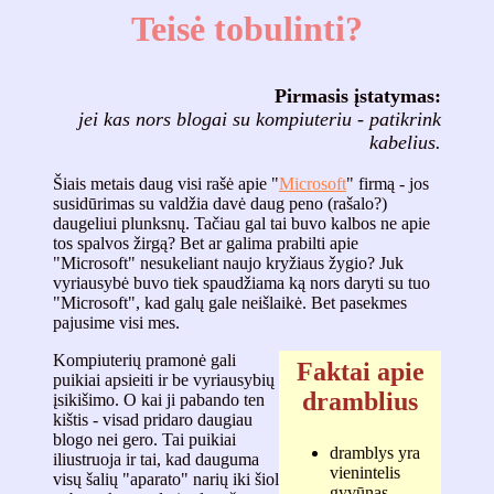
Teisė tobulinti?
Pirmasis įstatymas:
jei kas nors blogai su kompiuteriu - patikrink
kabelius.
Šiais metais daug visi rašė apie "
Microsoft
" firmą - jos
susidūrimas su valdžia davė daug peno (rašalo?)
daugeliui plunksnų. Tačiau gal tai buvo kalbos ne apie
tos spalvos žirgą? Bet ar galima prabilti apie
"Microsoft" nesukeliant naujo kryžiaus žygio? Juk
vyriausybė buvo tiek spaudžiama ką nors daryti su tuo
"Microsoft", kad galų gale neišlaikė. Bet pasekmes
pajusime visi mes.
Kompiuterių pramonė gali
Faktai apie
puikiai apsieiti ir be vyriausybių
dramblius
įsikišimo. O kai ji pabando ten
kištis - visad pridaro daugiau
blogo nei gero. Tai puikiai
dramblys yra
iliustruoja ir tai, kad dauguma
vienintelis
visų šalių "aparato" narių iki šiol
gyvūnas,