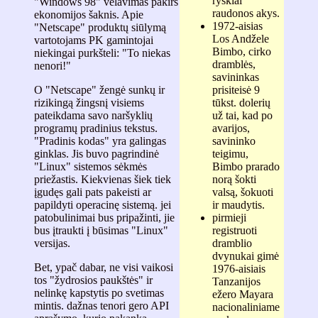
ryškiai
"Windows 98" vėlavimas pakirs
raudonos akys.
ekonomijos šaknis. Apie
1972-aisias
"Netscape" produktų siūlymą
Los Andžele
vartotojams PK gamintojai
Bimbo, cirko
niekingai purkšteli: "To niekas
dramblės,
nenori!"
savininkas
O "Netscape" žengė sunkų ir
prisiteisė 9
rizikingą žingsnį visiems
tūkst. dolerių
pateikdama savo naršyklių
už tai, kad po
programų pradinius tekstus.
avarijos,
"Pradinis kodas" yra galingas
savininko
ginklas. Jis buvo pagrindinė
teigimu,
"Linux" sistemos sėkmės
Bimbo prarado
priežastis. Kiekvienas šiek tiek
norą šokti
įgudęs gali pats pakeisti ar
valsą, šokuoti
papildyti operacinę sistemą. jei
ir maudytis.
patobulinimai bus pripažinti, jie
pirmieji
bus įtraukti į būsimas "Linux"
registruoti
versijas.
dramblio
dvynukai gimė
Bet, ypač dabar, ne visi vaikosi
1976-aisiais
tos "žydrosios paukštės" ir
Tanzanijos
nelinkę kapstytis po svetimas
ežero Mayara
mintis. dažnas tenori gero API
nacionaliniame