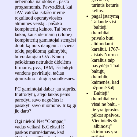
nebemoka naudotis el. pašto
turintis keturis
programomis. Pavyzdžiui, kai
kelius.
JAV valdžia įsikišo ir ėmė
pagal įstatymą
reguliuoti operatyviosios
Tailande visi
atminties verslą - pašoko
"baltieji"
kompiuterių kainos. Tai buvo
drambliai
laikai, kai suderinamų (clone)
privalo būti
kompiuterių gamintojai stengėsi
atiduodami
duoti ką nors daugiau - ir viena
karaliui. 1767-
tokių papildomų galimybių
aisiais Nurma
buvo daugiau OA. Kainų
karalius taip
pašokimas netrukdė didelėms
pavydėjo Thai
firmoms, pvz., IBM, išsilaikyti
baltųjų
vandens paviršiuje, tačiau
dramblių
gramzdino į dugną smulkesnes.
kaimenės, kad
užpuolė šalį.
PC gamintojai dabar jau stiprūs.
"Baltieji"
Ir atrodytų, atėjo laikas jiems
drambliai yra
parodyti savo nagučius ir
visai ne balti, -
pasakyti savo nuomonę. Ir ką gi
jie yra įprastos
jie daro?
pilkos spalvos.
Vienintelis šių
Ogi nieko! Net "Compaq"
"albinosų"
vadas velkasi B.Geitsui iš
skirtumas yra
paskos murmėdamas, kad