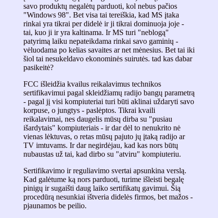
savo produktų negalėtų parduoti, kol nebus pačios
"Windows 98". Bet visa tai tereiškia, kad MS įtaka
rinkai yra tikrai per didelė ir ji tikrai dominuoja joje -
tai, kuo ji ir yra kaltinama. Ir MS turi "neblogą"
patyrimą laiku nepateikdama rinkai savo gaminių -
vėluodama po kelias savaites ar net mėnesius. Bet tai iki
šiol tai nesukeldavo ekonominės suirutės. tad kas dabar
pasikeitė?
FCC išleidžia kvailus reikalavimus technikos
sertifikavimui pagal skleidžiamų radijo bangų parametrą
- pagal jį visi kompiuteriai turi būti aklinai uždaryti savo
korpuse, o jungtys - paslėptos. Tikrai kvaili
reikalavimai, nes daugelis mūsų dirba su "pusiau
išardytais" kompiuteriais - ir dar dėl to nenukrito nė
vienas lėktuvas, o retas mūsų pajuto jų įtaką radijo ar
TV imtuvams. Ir dar negirdėjau, kad kas nors būtų
nubaustas už tai, kad dirbo su "atviru" kompiuteriu.
Sertifikavimo ir reguliavimo svertai apsunkina verslą.
Kad galėtume ką nors parduoti, turime išleisti begalę
pinigų ir sugaišti daug laiko sertifikatų gavimui. Šią
procedūrą nesunkiai ištveria didelės firmos, bet mažos -
pjaunamos be peilio.