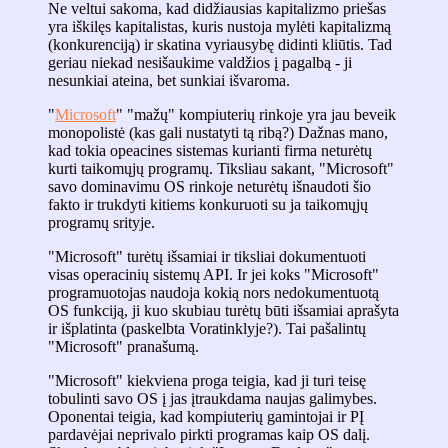
Ne veltui sakoma, kad didžiausias kapitalizmo priešas
yra iškilęs kapitalistas, kuris nustoja mylėti kapitalizmą
(konkurenciją) ir skatina vyriausybę didinti kliūtis. Tad
geriau niekad nesišaukime valdžios į pagalbą - ji
nesunkiai ateina, bet sunkiai išvaroma.
"
Microsoft
" "mažų" kompiuterių rinkoje yra jau beveik
monopolistė (kas gali nustatyti tą ribą?) Dažnas mano,
kad tokia opeacines sistemas kurianti firma neturėtų
kurti taikomųjų programų. Tiksliau sakant, "Microsoft"
savo dominavimu OS rinkoje neturėtų išnaudoti šio
fakto ir trukdyti kitiems konkuruoti su ja taikomųjų
programų srityje.
"Microsoft" turėtų išsamiai ir tiksliai dokumentuoti
visas operacinių sistemų API. Ir jei koks "Microsoft"
programuotojas naudoja kokią nors nedokumentuotą
OS funkciją, ji kuo skubiau turėtų būti išsamiai aprašyta
ir išplatinta (paskelbta Voratinklyje?). Tai pašalintų
"Microsoft" pranašumą.
"Microsoft" kiekviena proga teigia, kad ji turi teisę
tobulinti savo OS į jas įtraukdama naujas galimybes.
Oponentai teigia, kad kompiuterių gamintojai ir PĮ
pardavėjai neprivalo pirkti programas kaip OS dalį.