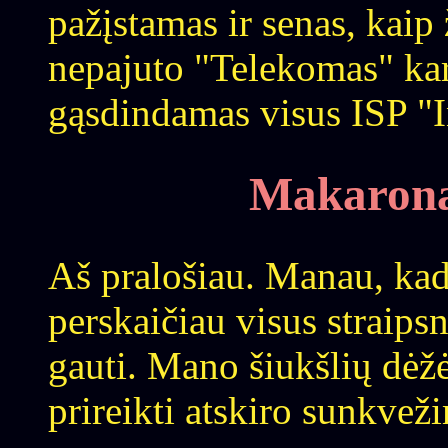
pažįstamas ir senas, kaip 
nepajuto "Telekomas" ka
gąsdindamas visus ISP "I
Makarona
Aš pralošiau. Manau, kad 
perskaičiau visus straipsn
gauti. Mano šiukšlių dėžė
prireikti atskiro sunkvež