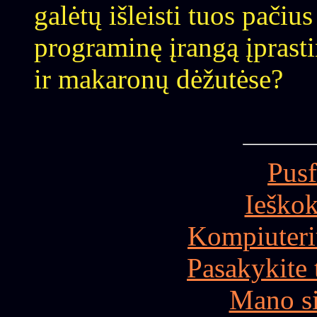
galėtų išleisti tuos pači
programinę įrangą įprasti
ir makaronų dėžutėse?
Pusf
Ieškok
Kompiuteri
Pasakykite 
Mano si