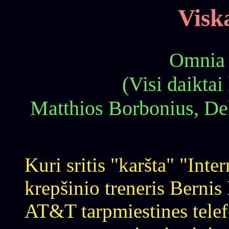
Viska
Omnia m
(Visi daiktai
Matthios Borbonius, De
Kuri sritis "karšta" "Inte
krepšinio treneris Bernis
AT&T tarpmiestines telefo