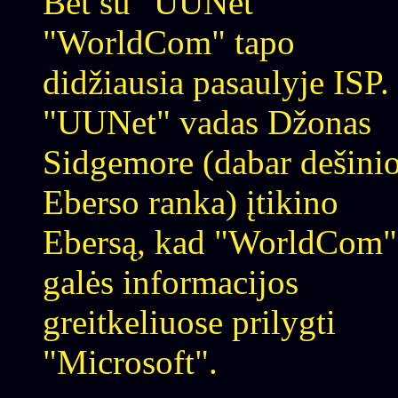
Bet su "UUNet"
"WorldCom" tapo
didžiausia pasaulyje ISP.
"UUNet" vadas Džonas
Sidgemore (dabar dešinio
Eberso ranka) įtikino
Ebersą, kad "WorldCom"
galės informacijos
greitkeliuose prilygti
"Microsoft".