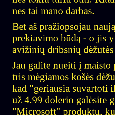
nes tai mano darbas.
Bet aš pražiopsojau nauj
prekiavimo būdą - o jis 
avižinių dribsnių dėžutės
Jau galite nueiti į maisto
tris mėgiamos košės dėžute
kad "geriausia suvartoti 
už 4.99 dolerio galėsite g
"Microsoft" produktų, k