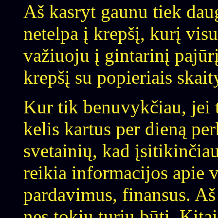
Aš kasryt gaunu tiek daug
netelpa į krepšį, kurį vi
važiuoju į gintarinį pajūr
krepšį su popieriais skai
Kur tik benuvykčiau, jei t
kelis kartus per dieną 
svetainių, kad įsitikinči
reikia informacijos apie 
pardavimus, finansus. Aš
nes tokiu turiu būti. Kita