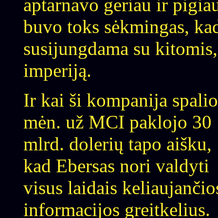
aptarnavo geriau ir pigiau
buvo toks sėkmingas, kad 
susijungdama su kitomis
imperiją.
Ir kai ši kompanija spalio
mėn. už MCI paklojo 30
mlrd. dolerių tapo aišku,
kad Ebersas nori valdyti
visus laidais keliaujančio
informacijos greitkelius.