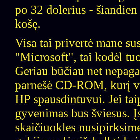
po 32 dolerius - šiandien 
košę.
Visa tai privertė mane susi
"Microsoft", tai kodėl tu
Geriau būčiau net nepaga
parnešė CD-ROM, kurį ve
HP spausdintuvui. Jei tai
gyvenimas bus šviesus. Į
skaičiuokles nusipirksime