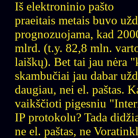
Iš elektroninio pašto
praeitais metais buvo užd
prognozuojama, kad 2000-
mlrd. (t.y. 82,8 mln. varto
laiškų). Bet tai jau nėra "
skambučiai jau dabar uždi
daugiau, nei el. paštas. Ka
vaikščioti pigesniu "Inter
IP protokolu? Tada didžia
ne el. paštas, ne Voratin