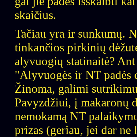
gal jie padės išskalbti ka
skaičius.
Tačiau yra ir sunkumų. 
tinkančios pirkinių dėžutė
alyvuogių statinaitė? Ant
"Alyvuogės ir NT padės d
Žinoma, galimi sutrikimui
Pavyzdžiui, į makaronų d
nemokamą NT palaikymo k
prizas (geriau, jei dar ne