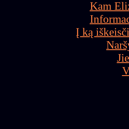
Kam Eliz
Informac
Į ką iškeis
Narš
Jie
V