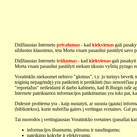
Didžiausias Interneto
privalumas
- kad
kiekvienas
gali pasaky
užduotus klausimus, teta Morta visam pasauliui pasiūlyti savo p
Didžiausias Interneto
trūkumas
- kad
kiekvienas
gali pasakyt
Morta visam pasauliui pasiūlyti niekam tikusio vyšnių pyrago rec
Voratinklis niekuomet nebuvo "glotnus", t.y. jo turinys beveik n
teiginių nepagrindę) yra patikrinti ir pertiklinti (tuo nenorėčia
"reportažus" neišeidami iš darbo kabineto, kad B.Burgis rašė apie
Internete pateikiamos informacijos patikimumas yra toks pat, kaip
Didesnė problema yra - kaip nustatyti, ar surasta (gauta) informac
(bibliotekos), kurie nubrėžia gaires į vertingas svetaines. Gal pr
Tai nuorodos į vertingiausias Voratinklio svetaines (panašiai kai
informacijos išsamumu, pilnumu ir naudingumu;
pateikimo kokybe ir efektyvumu;