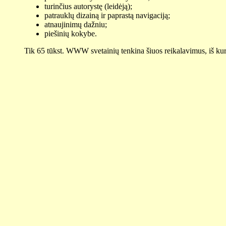
turinčius autorystę (leidėją);
patrauklų dizainą ir paprastą navigaciją;
atnaujinimų dažniu;
piešinių kokybe.
Tik 65 tūkst. WWW svetainių tenkina šiuos reikalavimus, iš kur