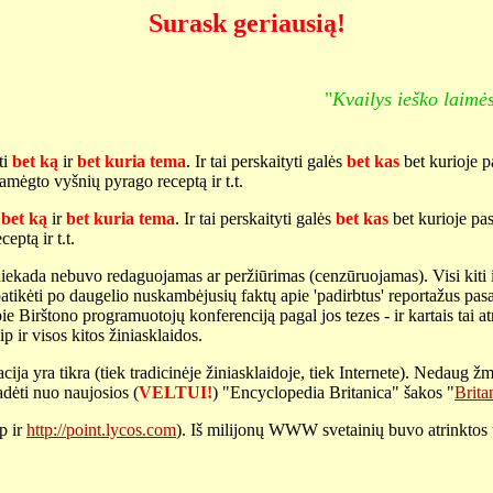
Surask geriausią!
"
Kvailys ieško laimė
ti
bet ką
ir
bet kuria tema
. Ir tai perskaityti galės
bet kas
bet kurioje pa
amėgto vyšnių pyrago receptą ir t.t.
i
bet ką
ir
bet kuria tema
. Ir tai perskaityti galės
bet kas
bet kurioje pasa
eptą ir t.t.
iekada nebuvo redaguojamas ar peržiūrimas (cenzūruojamas). Visi kiti info
u patikėti po daugelio nuskambėjusių faktų apie 'padirbtus' reportažus pas
 Birštono programuotojų konferenciją pagal jos tezes - ir kartais tai atr
 ir visos kitos žiniasklaidos.
ija yra tikra (tiek tradicinėje žiniasklaidoje, tiek Internete). Nedaug žmo
adėti nuo naujosios (
VELTUI!
) "Encyclopedia Britanica" šakos "
Brita
p ir
http://point.lycos.com
). Iš milijonų WWW svetainių buvo atrinktos t