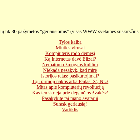
ių tik 30 pažymėtos "geriausiomis" (visas WWW svetaines suskirsčius į
Tylos kalba
Minties virusai
Kompiuteris rodo dėmesį
Ką Internetas davė Elizai?
Nematomo žmogaus kultūra
Niekada nesakyk, kad mirė
Istorijos ratas: pasikartojimai?
Toji pirmoji naktis arba Failas 'X', Nr.3
Mitas apie kompiuterių revoliuciją
Kas ten skrieja prie degančios žvakės?
Pasakykite tai mano avatarui
Surask geriausią!
Vartiklis