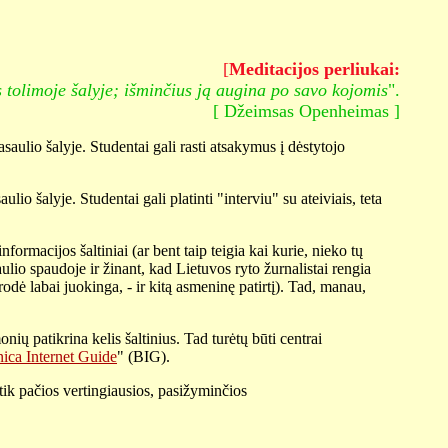
[
Meditacijos perliukai:
s tolimoje šalyje; išminčius ją augina po savo kojomis
".
[ Džeimsas Openheimas ]
saulio šalyje. Studentai gali rasti atsakymus į dėstytojo
ulio šalyje. Studentai gali platinti "interviu" su ateiviais, teta
rmacijos šaltiniai (ar bent taip teigia kai kurie, nieko tų
aulio spaudoje ir žinant, kad Lietuvos ryto žurnalistai rengia
odė labai juokinga, - ir kitą asmeninę patirtį). Tad, manau,
nių patikrina kelis šaltinius. Tad turėtų būti centrai
nica Internet Guide
" (BIG).
ik pačios vertingiausios, pasižyminčios