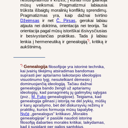
mūsų veiksmai. Pragmatizmui labiausia
trūksta išbaigtų moralinių konfliktų sprendimų.
Pragmatizmas yra, kaip dažnai tvirtino
Džeimsas
ir net
Č. Pirsas
, gerokai labiau
atjauta nei doktrina, orientacija nei teorija. Tai
orientacija pagal mūsų istoriškai išsivysčiusias
ir besivystančias praktikas. Tada ji labiau
*)
lenkia į hermeneutiką ir genealogiją
, kritiką ir
aukštinimą.
*)
Genealogija
filosofijoje yra istorinė technika,
kai įvairių tikėjimų atsiradimas bandomas
suprasti per aptariamo laikotarpio ideologijos
visuotinumo lygį, nesutelkiant dėmesio į
dominuojančią ideologiją. Tačiau dažnai
genealogija bando žengti už aptariamų
ideologijų, kad panagrinėtų jų galimybių sąlygas
(pvz.,
M. Fuko
genealogijose). Teigiama, kad
genealogija gilinasi į istoriją ne dėl įvykių, mūšių
ir karų aprašymo, bet dėl diskursyvių režimų ir
praktikų, kurios formuoja mūsų tapatybę.
Nyčė
„genealogus“ kritikavo „Moralės
genealogijoje“ ir pasiūlė naudoti istorinę
filosofiją dabarties moralės kritikai, laikydamas,
kad ji susidarė per galios santykius.