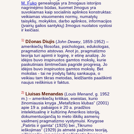
M. Fuko
genealogija yra žmogaus istorijos
nagrinėjimo būdas, kuomet žmogus yra
suvokiamas kaip socialinis aplinkos konstruktas:
veikiamas visuomenės normų, numatytų
taisyklių, mokyklos, darbo aplinkos, informacijos
(įvairių galios santykių) žmogus nuolatos vystosi
ir keičiasi.
1)
Džonas Diujis
(
John Dewey
, 1859-1952) –
amerikiečių filosofas, psichologas, edukologas,
pragmatizmo atstovas. Anot jo, pragmatizmo
teorija turi apimti ir loginę, ir etinę analizę. Jo
idėjos buvo inspiruotos gamtos mokslų, kurie
paskutiniais šimtmečiais pagridė progresą. Jo
idėjos buvo inspiruotos gamtos mokslų. Bet
mokslas - tai ne įrodytų faktų sankaupa, o
veikiau tam tikras metodas, leidžiantis paaiškinti
naujus reiškinius ir faktus.
2)
Liuisas Menandas
(
Louis Menand
, g. 1952
m.) – amerikiečių kritikas, eseistas, kurio
žinomiausia knyga „Metafizikos klubas“ (2001)
apie 19 a. pabaigos ir 20 a. pradžios
intelektualinę ir kultūrinę Amerikos istoriją,
dokumentuojančią to meto iškilių asmenų
vaidmenį pragmatizmo vystymuisi. Knygose
„Patirtis ir gamta“ (1925) bei „Tikrumo
ieškojimas“ (1929) jis atmetė pažinimo teoriją,