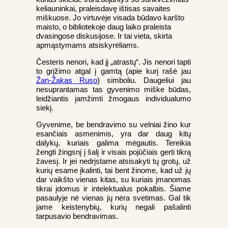
keliauninkai, praleisdavę ištisas savaites
miškuose. Jo virtuvėje visada būdavo karšto
maisto, o bibliotekoje daug laiko praleista
dvasingose diskusijose. Ir tai vieta, skirta
apmąstymams atsiskyrėliams.
Česteris nenori, kad jį „atrastų“. Jis nenori tapti
to grįžimo atgal į gamtą (apie kurį rašė jau
Žan-Žakas Ruso
) simboliu. Daugeliui jau
nesuprantamas tas gyvenimo miške būdas,
leidžiantis įamžimti žmogaus individualumo
siekį.
Gyvenime, be bendravimo su velniai žino kur
esančiais asmenimis, yra dar daug kitų
dalykų, kuriais galima mėgautis. Tereikia
žengti žingsnį į šalį ir visais pojūčiais gerti tikrą
žavesį. Ir jei nedrįstame atsisakyti tų grotų, už
kurių esame įkalinti, tai bent žinome, kad už jų
dar vaikšto vienas kitas, su kuriais įmanomas
tikrai įdomus ir intelektualus pokalbis. Šiame
pasaulyje nė vienas jų nėra svetimas. Gal tik
jame keistenybių, kurių negali pašalinti
tarpusavio bendravimas.