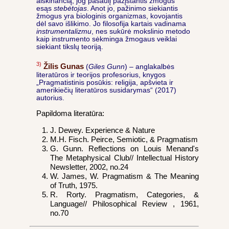
aiškinančią, jog pasaulį pažįstantis žmogus
esąs
stebėtojas
. Anot jo, pažinimo siekiantis
žmogus yra biologinis organizmas, kovojantis
dėl savo išlikimo. Jo filosofija kartais vadinama
instrumentalizmu
, nes sukūrė mokslinio metodo
kaip instrumento sėkminga žmogaus veiklai
siekiant tikslų teoriją.
3)
Žilis Gunas
(
Giles Gunn
) – anglakalbės
literatūros ir teorijos profesorius, knygos
„Pragmatistinis posūkis: religija, apšvieta ir
amerikiečių literatūros susidarymas“ (2017)
autorius.
Papildoma literatūra:
J. Dewey. Experience & Nature
M.H. Fisch. Peirce, Semiotic, & Pragmatism
G. Gunn. Reflections on Louis Menand's
The Metaphysical Club// Intellectual History
Newsletter, 2002, no.24
W. James, W. Pragmatism & The Meaning
of Truth, 1975.
R. Rorty. Pragmatism, Categories, &
Language// Philosophical Review , 1961,
no.70