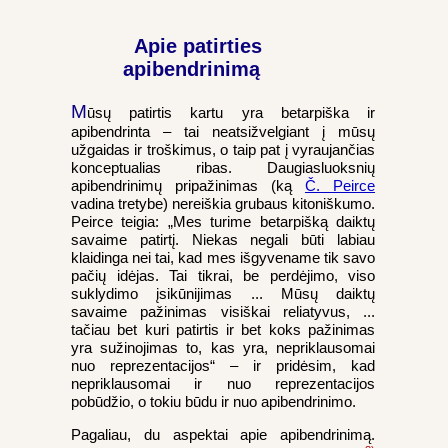
Apie patirties
apibendrinimą
M
ūsų patirtis kartu yra betarpiška ir
apibendrinta – tai neatsižvelgiant į mūsų
užgaidas ir troškimus, o taip pat į vyraujančias
konceptualias ribas. Daugiasluoksnių
apibendrinimų pripažinimas (ką
Č. Peirce
vadina tretybe) nereiškia grubaus kitoniškumo.
Peirce teigia: „Mes turime betarpišką daiktų
savaime patirtį. Niekas negali būti labiau
klaidinga nei tai, kad mes išgyvename tik savo
pačių idėjas. Tai tikrai, be perdėjimo, viso
suklydimo įsikūnijimas ... Mūsų daiktų
savaime pažinimas visiškai reliatyvus, ...
tačiau bet kuri patirtis ir bet koks pažinimas
yra sužinojimas to, kas yra, nepriklausomai
nuo reprezentacijos“ – ir pridėsim, kad
nepriklausomai ir nuo reprezentacijos
pobūdžio, o tokiu būdu ir nuo apibendrinimo.
Pagaliau, du aspektai apie apibendrinimą.