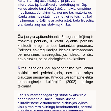
kartų ir amžių atspindžių. Ji pripildyta
interpretacijų, klasifikacijų, sudėtingų minčių,
kurios atrodo tarsi būtų šviežia naiviai empirinė
medžiaga... Jei akimirkai norime tas materialius
išankstinius nusistatymus (net jei jie teisingi, kol
nežinomas jų šaltinis ar autorystė), tada filosofija
yra išankstinių nusistatymų kritika.
Čia jau yra apibendrinantis žmogaus tikėjimų ir
troškimų pobūdis, ir kartu kylantis poreikis
kritikuoti neregimus juos kuriančius procesus.
Politinės savireguliacijos idealas neįmanomas
be moralinės savireguliacijos idealo, o šis,
savo ruožtu, be psichologinės savikritikos.
K
itas aspektas dėl apibendrinimo yra labiau
politinis nei psichologinis, nes tos sritys
glaudžiai persipynę. Knygos „Pragmatinė etika
technologinėje kultūroje“ (2002) epiloge
teigiama
Etinis sutarimas tegali egzistuoti
tik
atskiroje
bendruomenėje. Tačiau šiuolaikinėse
pliuralistinėse visuomenėse diskusijos vyksta
visų pirma
tarp
skirtingų bendruomenių, neretai
turinčių skirtingą gero gyvenimo sampratą.