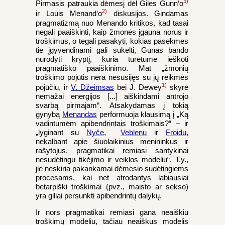
3)
Pirmasis patraukia dėmesį dėl Giles Gunn‘o
2)
ir Louis Menand‘o
diskusijos. Gindamas
pragmatizmą nuo Menando kritikos, kad tasai
negali paaiškinti, kaip žmonės įgauna norus ir
troškimus, o tegali pasakyti, kokias pasekmes
tie įgyvendinami gali sukelti, Gunas bando
nurodyti kryptį, kuria turėtume ieškoti
pragmatiško paaiškinimo. Mat „žmonių
troškimo pojūtis nėra nesusijęs su jų reikmės
1)
pojūčiu, ir
V. Džeimsas
bei J. Dewey
skyrė
nemažai energijos [...] aiškindami antrojo
svarbą pirmajam“. Atsakydamas į tokią
gynybą
Menandas
performuoja klausimą į „Ką
vadintumėm apibendrintais troškimais?“ – ir
„lyginant su
Nyče
,
Veblenu
ir
Froidu
,
nekalbant apie šiuolaikinius menininkus ir
rašytojus, pragmatikai remiasi santykinai
nesudėtingu tikėjimo ir veiklos modeliu“. T.y.,
jie neskiria pakankamai dėmesio sudėtingiems
procesams, kai net atrodantys labiausiai
betarpiški troškimai (pvz., maisto ar sekso)
yra giliai persunkti apibendrintų dalykų.
Ir nors pragmatikai remiasi gana neaiškiu
troškimų modeliu, tačiau neaiškus modelis