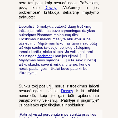
nėra tas pats kaip nesudėtingas. Pažvelkim,
pvz., kaip
Dewey
„Viešumoje ir jos
problemose“ kritikuoja dekartinę mąstymo
traktuotę:
Liberalistinė mokykla pateikė daug troškimų,
tačiau jai troškimas buvo sąmoningas dalykas
nukreiptas žinomam malonumų tikslui.
Troškimas ir malonumas yra abu atviri ir be
užslėpimų. Mąstymas laikomas tarsi visad būtų
aiškioje saulės šviesoje, be jokių užslėpimų,
tamsių kerčių, nieko slapta. Jo veiksmai tarsi
sąžiningos
šachmatų
partijos ėjimai. [ ... ]
Mąstymas buvo sąmonė, ... [ o ta savo ruožtu]
aiški, skaidri, save išreiškianti terpė, kurioje
norai, pastangos ir tikslai buvo pateikti be
iškraipymų.
Sunku tokį požiūrį į norus ir troškimus laikyti
nesudėtingais, net jei
Dewey
ir kt. aiškiai
nenurodė, kaip jie gali būti apibendrintų
pasąmoninių
veiksnių. „Patirtyje ir prigimtyje“
jis pasisako apie tikėjimus ir požiūrius:
[Patirtis] visad perdengta ir persunkta praeities