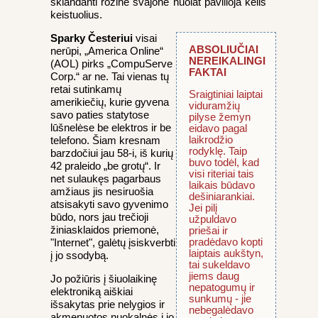
sklandanti rožinė svajonė nuolat pavilioja kelis
keistuolius.
Sparky Česteriui
visai
ABSOLIUČIAI
nerūpi, „America Online“
NEREIKALINGI
(AOL) pirks „CompuServe
FAKTAI
Corp.“ ar ne. Tai vienas tų
retai sutinkamų
Sraigtiniai laiptai
amerikiečių, kurie gyvena
viduramžių
savo paties statytose
pilyse žemyn
lūšnelėse be elektros ir be
eidavo pagal
laikrodžio
telefono. Šiam kresnam
rodyklę. Taip
barzdočiui jau 58-i, iš kurių
buvo todėl, kad
42 praleido „be grotų“. Ir
visi riteriai tais
net sulaukęs pagarbaus
laikais būdavo
amžiaus jis nesiruošia
dešiniarankiai.
atsisakyti savo gyvenimo
Jei pilį
būdo, nors jau trečioji
užpuldavo
žiniasklaidos priemonė,
priešai ir
pradėdavo kopti
"Internet", galėtų įsiskverbti
laiptais aukštyn,
į jo ssodybą.
tai sukeldavo
jiems daug
Jo požiūris į šiuolaikinę
nepatogumų ir
elektroniką aiškiai
sunkumų - jie
išsakytas prie nelygios ir
nebegalėdavo
akmenuotos nuokalnės į jo