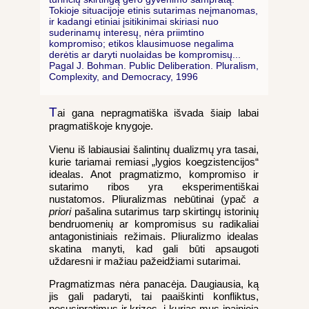
Tokioje situacijoje etinis sutarimas neįmanomas,
ir kadangi etiniai įsitikinimai skiriasi nuo
suderinamų interesų, nėra priimtino
kompromiso; etikos klausimuose negalima
derėtis ar daryti nuolaidas be kompromisų...
Pagal J. Bohman. Public Deliberation. Pluralism,
Complexity, and Democracy, 1996
T
ai gana nepragmatiška išvada šiaip labai
pragmatiškoje knygoje.
Vienu iš labiausiai šalintinų dualizmų yra tasai,
kurie tariamai remiasi „lygios koegzistencijos“
idealas. Anot pragmatizmo, kompromiso ir
sutarimo ribos yra eksperimentiškai
nustatomos. Pliuralizmas nebūtinai (ypač
a
priori
pašalina sutarimus tarp skirtingų istorinių
bendruomenių ar kompromisus su radikaliai
antagonistiniais režimais. Pliuralizmo idealas
skatina manyti, kad gali būti apsaugoti
uždaresni ir mažiau pažeidžiami sutarimai.
Pragmatizmas nėra panacėja. Daugiausia, ką
jis gali padaryti, tai paaiškinti konfliktus,
nesusipratimus ir krizes, į kurias mus įpainioja