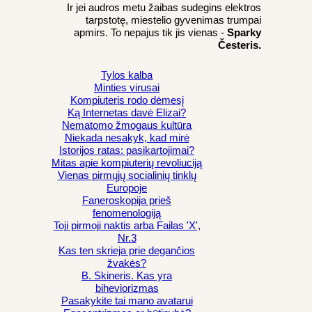
Ir jei audros metu žaibas sudegins elektros
tarpstotę, miestelio gyvenimas trumpai
apmirs. To nepajus tik jis vienas -
Sparky
Česteris.
Tylos kalba
Minties virusai
Kompiuteris rodo dėmesį
Ką Internetas davė Elizai?
Nematomo žmogaus kultūra
Niekada nesakyk, kad mirė
Istorijos ratas: pasikartojimai?
Mitas apie kompiuterių revoliuciją
Vienas pirmųjų socialinių tinklų
Europoje
Faneroskopija prieš
fenomenologiją
Toji pirmoji naktis arba Failas 'X',
Nr.3
Kas ten skrieja prie degančios
žvakės?
B. Skineris. Kas yra
biheviorizmas
Pasakykite tai mano avatarui