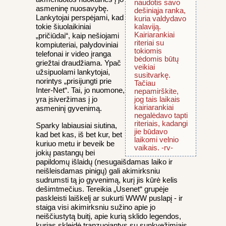
naudotis savo
asmeninę nuosavybę.
dešiniąja ranka,
Lankytojai perspėjami, kad
kuria valdydavo
tokie šiuolaikiniai
kalaviją.
Kairiarankiai
„pričiūdai“, kaip nešiojami
riteriai su
kompiuteriai, palydoviniai
tokiomis
telefonai ir video įranga
bėdomis būtų
griežtai draudžiama. Ypač
veikiai
užsipuolami lankytojai,
susitvarkę.
norintys „prisijungti prie
Tačiau
Inter-Net“. Tai, jo nuomone,
nepamirškite,
yra įsiveržimas į jo
jog tais laikais
kairiarankiai
asmeninį gyvenimą.
negalėdavo tapti
riteriais, kadangi
Sparky labiausiai siutina,
jie būdavo
kad bet kas, iš bet kur, bet
laikomi velnio
kuriuo metu ir beveik be
vaikais. -rv-
jokių pastangų bei
papildomų išlaidų (nesugaišdamas laiko ir
neišleisdamas pinigų) gali akimirksniu
sudrumsti tą jo gyvenimą, kurį jis kūrė kelis
dešimtmečius. Tereikia „Usenet“ grupėje
paskleisti laiškelį ar sukurti WWW puslapį - ir
staiga visi akimirksniu sužino apie jo
neiščiustytą buitį, apie kurią sklido legendos,
kurias skleidė tranzuojantys su sunkvežimiais