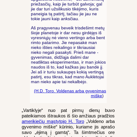
priežasčių, kaip jie turbūt galvoja; gal
jie dar turi užsilikusio tikėjimo, kuris
paneigia tą patirtį, tačiau jie jau ne
tokie jauni kaip anksčiau.
Aš pragyvenau beveik trisdešimt metų
šioje planetoje ir dar nesu girdėjęs iš
vyresniųjų nė vieno vertingo arba bent
rimto patarimo. Jie nepasakė man
nieko išties reikalingo ir tikriausiai
nieko negali pasakyti. Prieš mane -
gyvenimas, didžiąja dalimi dar
neatliktas eksperimentas, ir man jokios
naudos iš to, kad kažkas jau bandė jį.
Jei aš ir turiu sukaupęs kokią vertingą
patirtį, esu tikras, kad mano Auklėtojai
man nieko apie tai nekalbėjo.
(H.D. Toro. Voldenas arba gyvenimas
miške
)
„Vartiklyje“ nuo pat pirmų dienų buvo
pateikiamos ištraukos iš šio amžiaus pradžios
amerikiečių mąstytojo H. Toro
„Voldeno arba
gyvenimo miške“ kūrinio, kuriame jis aprašo
savo „ėjimą į gamtą“. Ta šimtmečius ore