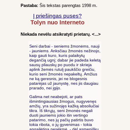
Pastaba:
Šis tekstas parengtas 1998 m.
Į priešingas puses?
Tolyn nuo Interneto
Niekada nevėlu atsikratyti prietarų. <...>
Seni darbai - seniems žmonėms, nauji
- jauniems. Anksčiau žmonės nežinojo,
kaip gauti kuro, kuris palaikytų
degančią ugnį; dabar jie padeda keletą
sausų pliauskų po puodu ir skrieja
aplink žemės rutulį paukščio greičiu,
kurio seni žmonės nepakeltų. Amžius
ne ką geresnis, jei ne blogesnis
patarėjas už jaunystę, nes jis daugiau
prarado, nei įgijo.
Galima net neabejoti, ar pats
išmintingiausias žmogus, nugyvenęs
amžių, yra sužinojęs kažką absoliučiai
tikra. Iš tikrųjų, seni žmonės negali
duoti jauniems jokio itin vertingo
patarimo, nes jų pačių patirtis buvo
tokia ribota, o jų gyvenimas - tokia
apgailėtina nesėkmė, - dėl asmeniškų