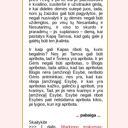
ir kvailino, susiteršė ir užsitraukė gėdą,
ir kai didelės dėmės sutepė juos, tada,
nors jų žaizdos gali būti pagydytos, jie
negali nusivalyti ir jų dėmės negali būti
uždengtos, po visų tų Nesantaikų ir
Nesutarimų, ir viso to skurdo ir
praradimų – jis suplanavo – dieną, kai
pastatys Kapą Tamsai, kad galų gale ji
galėtų būti ten įkalinta.
Ir kaip gali Kapas riboti tą, kuris
begalinis? Nes jei Tamsa gali būti
apribota, tad ir Šviesa yra apribota. Ir jei
Gėris negali būti apribotas, o Blogis
apribotas, tada aišku, kad tas apribotas
Blogis nėra (amžinoji) Esybė, neriboto
Gėrio antrininkas; nes yra, kad kas
riboja [amžinąją] Esybę, ir kas yra
apribotas kažko, galinčio jį apriboti, yra
tvarinys. Tad, jei jis nėra tvarinys ir yra
[amžinoji] Esybė, Esybė negali riboti
Esybės pati nebūdama apribota kitos,
jai lygios, kuri irgi apribota.
... pabaiga ...
Skaitykite
>>> 1 dalis.
Markiono mokymas: