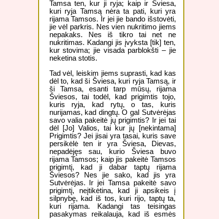
Tamsa ten, kur ji ryja; kaip ir Šviesa,
kuri ryja Tamsą nėra ta pati, kuri yra
rijama Tamsos. Ir jei jie bando išstovėti,
jie vėl parkris. Nes vien nukritimo jiems
nepakaks. Nes iš tikro tai net ne
nukritimas. Kadangi jis įvyksta [tik] ten,
kur stovima; jie visada parblokšti – jie
neketina stotis.
Tad vėl, leiskim jiems suprasti, kad kas
dėl to, kad ši Šviesa, kuri ryja Tamsą, ir
ši Tamsa, esanti tarp mūsų, rijama
Šviesos, tai todėl, kad prigimtis tojo,
kuris ryja, kad rytų, o tas, kuris
nurijamas, kad dingtų. O gal Sutvėrėjas
savo valia pakeitė jų prigimtis? Ir jei tai
dėl [Jo] Valios, tai kur jų [nekintama]
Prigimtis? Jei jisai yra tasai, kuris save
persikėlė ten ir yra Šviesa, Dievas,
nepadėjęs sau, kurio Šviesa buvo
rijama Tamsos; kaip jis pakeitė Tamsos
prigimtį, kad ji dabar taptų rijama
Šviesos? Nes jie sako, kad jis yra
Sutvėrėjas. Ir jei Tamsa pakeitė savo
prigimtį, neįtikėtina, kad ji apsikeis į
silpnybę, kad iš tos, kuri rijo, taptų ta,
kuri rijama. Kadangi tas teisingas
pasakymas reikalauja, kad iš esmės