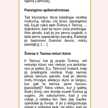
rijama [Tamsos].
Paneigimo apibendrinimas
Tad klystantys tikrai klaidingai skelbia
mokymą, tačiau čia [mes paneigėme
tai], ką jie sako apie Šviesą ir Tamsą …
išgirdome, kad tai buvo visai priešingai.
Nes atrodo, kad jis jos pirma nugirdė, o
tada jiems papasakojo pasaką. Kadangi
jis baiminosi Gamtos tiesos, reiktų
paneigti jį. [ ... ]
Šviesa ir Tamsa neturi kūno
Ir Tamsa, kai ją prarijo Šviesa, net
neturėjo kūno; nes niekas yra atskirtas
nuo jo paties [t.y. Tamsos] matant, kaip
jis pradingsta visiškai. Kaip namas
pilnas tamsos parodo, kad jei dienos
metu žmogus atidarys duris ar langus,
kur gali ta tamsa, jame buvusi,
[pasislėpti]? Nėra vietos, kur ji galėtų
išeiti į išorę, nes išorėje esanti Šviesa ją
sugers. Jei sakytumėm, kad ji yra
viduje, ji nelieka ten. Nes įėję Saulės
spinduliai ją išveja. Ir jei ji neegzistuoja
viduje ir neišeina lauk, tai aišku, kad jai