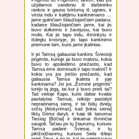
Prigimtis su Prigimtimi, tarkim, kad jos
užpilamos vandeniu iš darbininko
rankos ir gauna tvirtumą iš ugnies, ir
virsta indu ir kalėjimu kankinimams …
jame gulinčiam šliaužiojančiam padarui,
kadaise šliaužiojančiam jame, kai jis
buvo dulkėmis ir žavėjusiu, kai buvo
molis. Kai jis tapo indu, išminkytu ir
išdegtu krosnyje, jis tapo kankinimo
priemone tam, kuris jame įkalintas.
Ir jei Tamsą galiausiai kankins Šviesioji
prigimtis, kurioje jai buvo malonu, kokia
buvo to apsileidimo priežastis, kad
Tamsa ėmė dominuoti ir tapo maloni? Ir
kokia yra jos įniršio priežastis, kad
galiausiai Tamsa įkalinta ir joje
kankinama? Jei jos „Esminė prigimtis“
turėjo tą jėgą, tai kur ji buvo prieš tai?
Tad vietoje Kapo, kuris dabar kvailai
pastatytas Tamsai, reikėjo pastatyti
nepraeinamą sieną, ir tai būtų dviejų
sričių [Atskyrimas], kad [tokia siena]
tiktų Gėriui daryti, ir kaip tik taisomai
Tiesiog [Būčiai] ir tinkamai Išminčiai
saugoti. Tačiau po tų žiaurumų, kuriuos
Tamsa padarė Šviesai, ir tų
piktžodžiavimų, kuriuos Siela išliejo
prieš Tėvą, ir po to, kai jie paleistuvavo