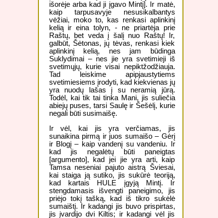
išorėje arba kad ji įgavo Mintį]. Ir matė,
kaip tarpusavyje nesusikalbantys
vėžiai, moko to, kas renkasi aplinkinį
kelią ir eina tolyn, - ne priartėja prie
Raštų, bet veda į šalį nuo Raštų! Ir,
galbūt, Šėtonas, jų tėvas, renkasi kiek
aplinkinį kelią, nes jam būdinga
Suklydimai – nes jie yra svetimieji iš
svetimųjų, kurie visai nepiktžodžiauja.
Tad leiskime apipjaustytiems
svetimiesiems įrodyti, kad kiekvienas jų
yra nuodų lašas į su neramią jūrą.
Todėl, kai tik tai tinka Mani, jis suliečia
abiejų puses, tarsi Saulę ir Šešėlį, kurie
negali būti susimaišę.
Ir vėl, kai jis yra verčiamas, jis
sunaikina pirmą ir juos sumaišo – Gėrį
ir Blogį – kaip vandenį su vandeniu. Ir
kad jis negalėtų būti paneigtas
[argumento], kad jei jie yra arti, kaip
Tamsa neseniai pajuto aistrą Šviesai,
kai staiga ją sutiko, jis sukūrė teoriją,
kad kartais HULE įgyją Mintį. Ir
stengdamasis išvengti paneigimo, jis
priėjo tokį tašką, kad iš tikro sukėlė
sumaištį. Ir kadangi jis buvo prispirtas,
jis įvardijo dvi Kiltis; ir kadangi vėl jis