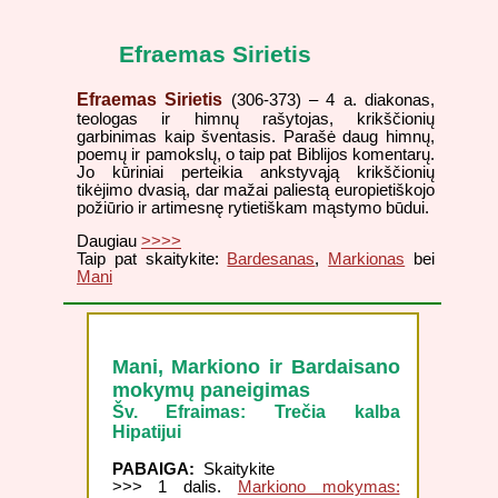
Efraemas Sirietis
Efraemas Sirietis
(306-373) – 4 a. diakonas,
teologas ir himnų rašytojas, krikščionių
garbinimas kaip šventasis. Parašė daug himnų,
poemų ir pamokslų, o taip pat Biblijos komentarų.
Jo kūriniai perteikia ankstyvąją krikščionių
tikėjimo dvasią, dar mažai paliestą europietiškojo
požiūrio ir artimesnę rytietiškam mąstymo būdui.
Daugiau
>>>>
Taip pat skaitykite:
Bardesanas
,
Markionas
bei
Mani
Mani, Markiono ir Bardaisano
mokymų paneigimas
Šv. Efraimas: Trečia kalba
Hipatijui
PABAIGA:
Skaitykite
>>> 1 dalis.
Markiono mokymas: