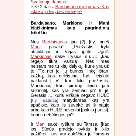
Svetimojo dangus
>>> 2 dalis.
Bardaisano mokymas: Kas
išlaiko jo Esybes erdvėje?
Bardaisano, Markiono ir Mani
išaiškinimas kaip pagrindinių
trikdžių
Nes
Bardaisanas
jau (?) [t.y. prieš
Mani
] pasakė: „Priežastis kyla
atsitiktinai ir Vėjas įpūtė Ugnį“.
Markionas
sakė [ryšius su…]: „kad
regėjo tikrą vaizdą“. Nes mes
neištarsime tų kitų dalykų, kurie yra už
to (?); net jei jų burnos linkę ištarti
kažką, kas neleistina. Tad, [leiskite
paklausti,] iš kur kilo priežastis,
Markionai, kuri pirmoji [leido jam
sužinoti], kas yra žemiau jo? Ir jei
Gerasis … kuris viršuje negavo HULE
[t.y. materija]
matydamas, kas yra
apačioje, kaip jis suvokė tai iš naujo
arba kaip HULE neseniai [pakilo į sritis],
kurios nebūtingos jai?
Ir
Mani
sakė, ryšium su Tamsa, [kad
jos Sūnūs pradėjo pyktis ir kilo
pažiūrėti, kas yra aukščiau jų Tamsos