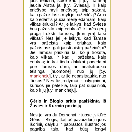
juos tenkina, sakė kad ji [t.y. Tamsa]
jaučia Aistrą jai [t.y. Šviesai]. Ir kaip
priešybė myli priešybę, taip sakant,
kaip pažeistasis myli jo pažeidėją? Arba
kaip ėdantis jaučia meilę ėdamam, kaip
vilkas ėriukui? Ar jie laikys, kad Šviesa
bus pažeista kaip ėriukas? Ir turės gerą
progą trokšti Tamsos, [kuri yra] tarsi
vilkas? Nes jei jie laikys, kad Tamsa
yra pažeista kaip ėriukas, kaip
pažeistasis gali jausti aistrą pažeidėjui?
Jie Tamsai priskiria tai, ko ji trokšta,
kaip vilkas, ir kad ji pažeista, kaip
ėriukas; ir kai tiedu dalykai padedami
prie Tamsos durų, ar neatsitraukia
teisinga [nuomonė] nuo jų [t.y.
manichėjų
], t.y., ar jie nepasitraukia nuo
Tiesos? Nes tie įrodymai ir palyginimai,
kuriuos jie pateikia, taip pat supainioti,
kaip ir jų [t.y. manichėjų].
Gėrio ir Blogio sritis paaiškinta iš
Žuvies ir Kurmio pozicijų
Nes jei yra du Domenai ir juose įsikūrė
Gėris ir Blogis, [tai] aš pavaizduoju juos
išorinių dalykų ir paprastos iliustracijos
pagalba taip, kad būtų lengvi