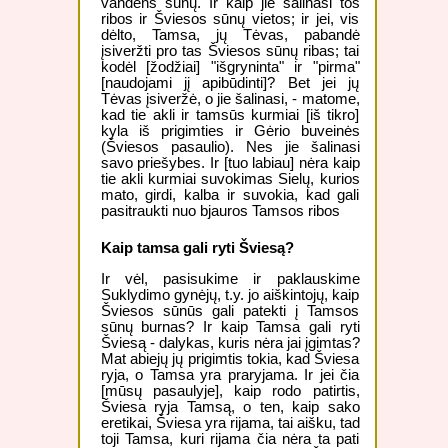
vandens sūnų. Ir kaip jie šalinasi tos
ribos ir Šviesos sūnų vietos; ir jei, vis
dėlto, Tamsa, jų Tėvas, pabandė
įsiveržti pro tas Šviesos sūnų ribas; tai
kodėl [žodžiai] "išgryninta" ir "pirma"
[naudojami jį apibūdinti]? Bet jei jų
Tėvas įsiveržė, o jie šalinasi, - matome,
kad tie akli ir tamsūs kurmiai [iš tikro]
kyla iš prigimties ir Gėrio buveinės
(Šviesos pasaulio). Nes jie šalinasi
savo priešybes. Ir [tuo labiau] nėra kaip
tie akli kurmiai suvokimas Sielų, kurios
mato, girdi, kalba ir suvokia, kad gali
pasitraukti nuo bjauros Tamsos ribos
Kaip tamsa gali ryti Šviesą?
Ir vėl, pasisukime ir paklauskime
Suklydimo gynėjų, t.y. jo aiškintojų, kaip
Šviesos sūnūs gali patekti į Tamsos
sūnų burnas? Ir kaip Tamsa gali ryti
Šviesą - dalykas, kuris nėra jai įgimtas?
Mat abiejų jų prigimtis tokia, kad Šviesa
ryja, o Tamsa yra praryjama. Ir jei čia
[mūsų pasaulyje], kaip rodo patirtis,
Šviesa ryja Tamsą, o ten, kaip sako
eretikai, Šviesa yra rijama, tai aišku, tad
toji Tamsa, kuri rijama čia nėra ta pati