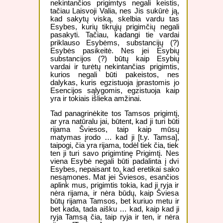
nekintančios prigimtys negali keistis,
tačiau Laisvoji Valia, nes Jis sukūrė ją,
kad sakytų viską, skelbia vardu tas
Esybes, kurių tikrųjų prigimčių negali
pasakyti. Tačiau, kadangi tie vardai
priklauso Esybėms, substancijų (?)
Esybės pasikeitė. Nes jei Esybių
substancijos (?) būtų kaip Esybių
vardai ir turėtų nekintančias prigimtis,
kurios negali būti pakeistos, nes
dalykas, kuris egzistuoja įprastomis jo
Esencijos sąlygomis, egzistuoja kaip
yra ir tokiais išlieka amžinai.
Tad panagrinėkite tos Tamsos prigimtį,
ar yra natūralu jai, būtent, kad ji turi būti
rijama Šviesos, taip kaip mūsų
matymas įrodo … kad ji [t.y. Tamsa],
taipogi, čia yra rijama, todėl tiek čia, tiek
ten ji turi savo prigimtinę Prigimtį. Nes
viena Esybė negali būti padalinta į dvi
Esybes, nepaisant to, kad eretikai sako
nesąmones. Mat jei Šviesos, esančios
aplink mus, prigimtis tokia, kad ji ryja ir
nėra rijama, ir nėra būdų, kaip Šviesa
būtų rijama Tamsos, bet kuriuo metu ir
bet kada, tada aišku … kad, kaip kad ji
ryja Tamsą čia, taip ryja ir ten, ir nėra