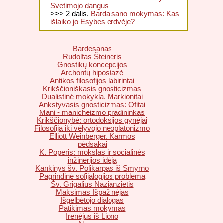
Svetimojo dangus
>>> 2 dalis.
Bardaisano mokymas: Kas
išlaiko jo Esybes erdvėje?
Bardesanas
Rudolfas Šteineris
Gnostikų koncepcijos
Archontų hipostazė
Antikos filosofijos labirintai
Krikščioniškasis gnosticizmas
Dualistinė mokykla. Markionitai
Ankstyvasis gnosticizmas: Ofitai
Mani - manicheizmo pradininkas
Krikščionybė: ortodoksijos gynėjai
Filosofija iki vėlyvojo neoplatonizmo
Elliott Weinberger. Karmos
pėdsakai
K. Poperis: mokslas ir socialinės
inžinerijos idėja
Kankinys šv. Polikarpas iš Smyrno
Pagrindinė sofijalogijos problema
Šv. Grigalius Nazianzietis
Maksimas Išpažinėjas
Išgelbėtojo dialogas
Patikimas mokymas
Irenėjus iš Liono