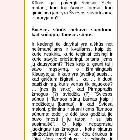
Kūnas gali pavergti šviesią Sielą,
matant, kad toji išorinė Tamsa, kuri
gimininga jam yra Šviesos suvartojama
ir praryjama?
Šviesos sūnūs nebuvo siundomi,
kad sučiuptų Tamsos sūnus
Ir kadangi tie dalykai yra aiškūs net
neišmanėliams ir kvailiams, kaip tie,
kurie neskiria, kurie teiginiai teisingi ir
kurie savyje prieštaringi, pritaria jiems
jų klausydami? "Nes kaip tu gauni tai į
savo mąstymą, o išmintingasis
Klausytojau, ir kaip yra [sveika] ausis…
kad galėtum išgirsti … kai … ir duoti
paaiškinimą, kuris vertas tik pajuokos?
… [nes jis sako], kad Pirmapradis
žmogus (?) sviedžia (?) "Šviesos
sūnus į Tamsos sūnų burnas kaip į
medžiotojų [burnas], ir kad Šviesa
maloni, priimtina ir skani tiems Tamsos
sūnums; todėl jie ėdė juos godžiai, jie
buvo įmesti į jų tarpą ir su jais
susimaišė". O kaip nepaprastai
juokingas tas žmogus… koks bjaurus
piktžodžiavimas! Vilkai ėda ėriukus ir
liūtai ėda veršiukus; ir ėdantis ir