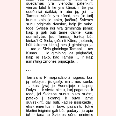
suėdamas yra vienodai patenkinti
vienas kitu! Ir tie yra kūnai, ir tie yra
sudėtiniai daiktai; ir abu jų, jei …
Tamsos sūnūs yra kūnai, nes [jie turi]
kūnus kaip jie sako, [tačiau] Šviesos
sūnų prigimtis dvasinė, kaip jie sako,
todėl Šviesa irgi yra gimininga jiems;
kaip ji gali būti tame daikte, kuris
sumaišytas [su Tamsa] turėtų būti
kietas? O Siela, glūdinti Kūne, [neturėtų
būti laikoma kieta,] nes ji gimininga jai
… tad jei Siela gimininga Tamsai … tas
Kūnas … jie giminingi jos prigimčiai,
kaip jie sako, kad Tamsa … ir kaip
išmintingi žmonės pripažįsta…
. . .
Tamsa iš Pirmapradžio žmogaus, kuri
ją nešiojosi, jis galėjo mirti, nes sunku
… kas [yra] jo Esencijoje ir taipogi
Dalys … ir virsta nieku, kurį pagauna. Ir
todėl, jei Šviesos sūnūs buvo suėsti,
pateko į skrandį ir buvo jame
suvirškinti, gali būti, kad jie išsiskaidė į
ekskrementus ir buvo pašalinti. Tokie
tikėtini teiginiai gali būti padaryti jų apie
jų! Ir tada tų Šviesos sūnų prigimtis