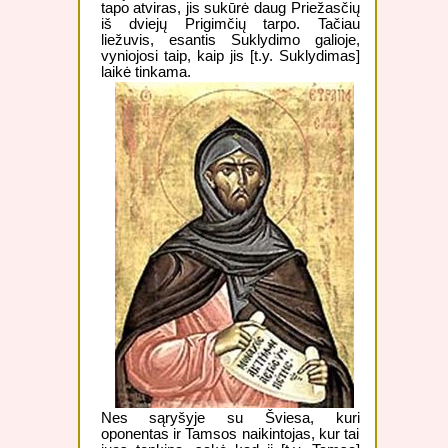
tapo atviras, jis sukūrė daug Priežasčių
iš dviejų Prigimčių tarpo. Tačiau
liežuvis, esantis Suklydimo galioje,
vyniojosi taip, kaip jis [t.y. Suklydimas]
laikė tinkama.
Nes sąryšyje su Šviesa, kuri
oponentas ir Tamsos naikintojas, kur tai