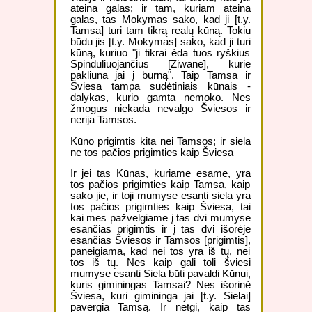
ateina galas; ir tam, kuriam ateina
galas, tas Mokymas sako, kad ji [t.y.
Tamsa] turi tam tikrą realų kūną. Tokiu
būdu jis [t.y. Mokymas] sako, kad ji turi
kūną, kuriuo "ji tikrai ėda tuos ryškius
Spinduliuojančius [Ziwane], kurie
pakliūna jai į burną". Taip Tamsa ir
Šviesa tampa sudėtiniais kūnais -
dalykas, kurio gamta nemoko. Nes
žmogus niekada nevalgo Šviesos ir
nerija Tamsos.
Kūno prigimtis kita nei Tamsos; ir siela
ne tos pačios prigimties kaip Šviesa
Ir jei tas Kūnas, kuriame esame, yra
tos pačios prigimties kaip Tamsa, kaip
sako jie, ir toji mumyse esanti siela yra
tos pačios prigimties kaip Šviesa, tai
kai mes pažvelgiame į tas dvi mumyse
esančias prigimtis ir į tas dvi išorėje
esančias Šviesos ir Tamsos [prigimtis],
paneigiama, kad nei tos yra iš tų, nei
tos iš tų. Nes kaip gali toli šviesi
mumyse esanti Siela būti pavaldi Kūnui,
kuris giminingas Tamsai? Nes išorinė
Šviesa, kuri gimininga jai [t.y. Sielai]
pavergia Tamsą. Ir netgi, kaip tas