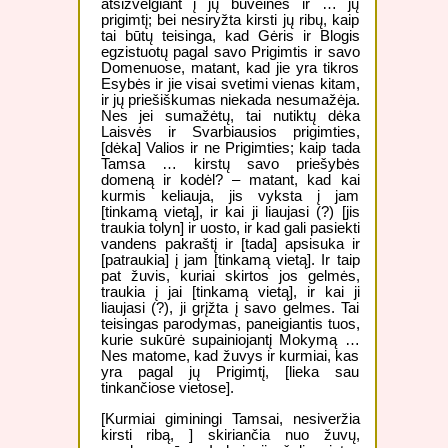
atsižvelgiant į jų buveines ir … jų
prigimtį; bei nesiryžta kirsti jų ribų, kaip
tai būtų teisinga, kad Gėris ir Blogis
egzistuotų pagal savo Prigimtis ir savo
Domenuose, matant, kad jie yra tikros
Esybės ir jie visai svetimi vienas kitam,
ir jų priešiškumas niekada nesumažėja.
Nes jei sumažėtų, tai nutiktų dėka
Laisvės ir Svarbiausios prigimties,
[dėka] Valios ir ne Prigimties; kaip tada
Tamsa … kirstų savo priešybės
domeną ir kodėl? – matant, kad kai
kurmis keliauja, jis vyksta į jam
[tinkamą vietą], ir kai ji liaujasi (?) [jis
traukia tolyn] ir uosto, ir kad gali pasiekti
vandens pakraštį ir [tada] apsisuka ir
[patraukia] į jam [tinkamą vietą]. Ir taip
pat žuvis, kuriai skirtos jos gelmės,
traukia į jai [tinkamą vietą], ir kai ji
liaujasi (?), ji grįžta į savo gelmes. Tai
teisingas parodymas, paneigiantis tuos,
kurie sukūrė supainiojantį Mokymą …
Nes matome, kad žuvys ir kurmiai, kas
yra pagal jų Prigimtį, [lieka sau
tinkančiose vietose].
[Kurmiai giminingi Tamsai, nesiveržia
kirsti ribą, ] skiriančia nuo žuvų,