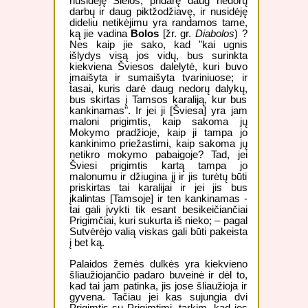
nusidėję Sielos, pridarę daug nedorų
darbų ir daug piktžodžiavę, ir nusidėję
dideliu netikėjimu yra randamos tame,
ką jie vadina
Bolos
[žr. gr.
Diabolos
) ?
Nes kaip jie sako, kad "kai ugnis
išlydys visą jos vidų, bus surinkta
kiekviena Šviesos dalelytė, kuri buvo
įmaišyta ir sumaišyta tvariniuose; ir
tasai, kuris darė daug nedorų dalykų,
bus skirtas į Tamsos karaliją, kur bus
kankinamas". Ir jei ji [Šviesa] yra jam
maloni prigimtis, kaip sakoma jų
Mokymo pradžioje, kaip ji tampa jo
kankinimo priežastimi, kaip sakoma jų
netikro mokymo pabaigoje? Tad, jei
Šviesi prigimtis kartą tampa jo
malonumu ir džiugina jį ir jis turėtų būti
priskirtas tai karalijai ir jei jis bus
įkalintas [Tamsoje] ir ten kankinamas -
tai gali įvykti tik esant besikeičiančiai
Prigimčiai, kuri sukurta iš nieko; – pagal
Sutvėrėjo valią viskas gali būti pakeista
į bet ką.
Palaidos žemės dulkės yra kiekvieno
šliaužiojančio padaro buveinė ir dėl to,
kad tai jam patinka, jis jose šliaužioja ir
gyvena. Tačiau jei kas sujungia dvi