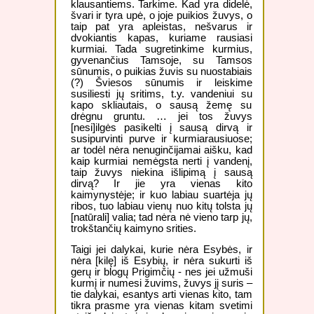
klausantiems. Tarkime. Kad yra didelė,
švari ir tyra upė, o joje puikios žuvys, o
taip pat yra apleistas, nešvarus ir
dvokiantis kapas, kuriame rausiasi
kurmiai. Tada sugretinkime kurmius,
gyvenančius Tamsoje, su Tamsos
sūnumis, o puikias žuvis su nuostabiais
(?) Šviesos sūnumis ir leiskime
susiliesti jų sritims, t.y. vandeniui su
kapo skliautais, o sausą žemę su
drėgnu gruntu. … jei tos žuvys
[nesi]ilgės pasikelti į sausą dirvą ir
susipurvinti purve ir kurmiarausiuose;
ar todėl nėra nenuginčijamai aišku, kad
kaip kurmiai nemėgsta nerti į vandenį,
taip žuvys niekina išlipimą į sausą
dirvą? Ir jie yra vienas kito
kaimynystėje; ir kuo labiau suartėja jų
ribos, tuo labiau vienų nuo kitų tolsta jų
[natūrali] valia; tad nėra nė vieno tarp jų,
trokštančių kaimyno srities.
Taigi jei dalykai, kurie nėra Esybės, ir
nėra [kilę] iš Esybių, ir nėra sukurti iš
gerų ir blogų Prigimčių - nes jei užmuši
kurmį ir numesi žuvims, žuvys jį suris –
tie dalykai, esantys arti vienas kito, tam
tikra prasme yra vienas kitam svetimi