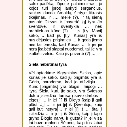
sako padėką, lūpose palaiminimas, jo
kojos turi įprotį lankyti sergančius,
rankos duoda išmaldą, širdyje tikrasis
tikėjimas, ir …. meilė (?). Ir tą sieną
pastatė Dievas ir [pavertė ją] tyra Jo
šventove, ir šventykla … nes
architektas kūne (?) … jis [t.y. Mani]
sako, .. kad jis [t.y. Kūnas] yra iš
nusidėjusios prigimties … ir gėda jiems
nes tai parodo, kad Kūnas … Ir jei jie
nėra įkalbėti slaptai nuodėmei, tai jie yra
įkalbėti velnio. Kaip jis privertė (?) …
Siela nebūtinai tyra
Vėl aptarkime išgrynintas Sielas, apie
kurias jie sako, kad jų prigimtis yra iš
Gėrio, parodoma, kad jo atžvilgiu …
Kūno [prigimtis] yra blogis. Taipogi …
'tyra' Siela, kuri, jie sako, yra Šviesos
dukra įsileidžia Tamsą į savo darbus ir
elgesį. … Ir jei [ji] iš Dievo [kaip ji gali
plūsti Jį] … ir jei [ji] iš [Šventojo, kaip
gali būti netyra]… ir jei [ji] iš … štai ji
įsileidžia … ir jei ji iš Gėrio, kaip ji tapo
gryno Blogio narvu ir gūžta? Ir jei visa
tai buvo malonu Šėtonui, kaip tos labai