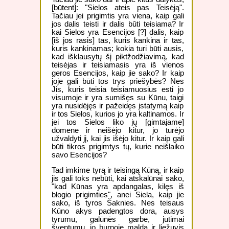
[būtent]: "Sielos ateis pas Teisėją".
Tačiau jei prigimtis yra viena, kaip gali
jos dalis teisti ir dalis būti teisiama? Ir
kai Sielos yra Esencijos [?] dalis, kaip
[iš jos rasis] tas, kuris kankina ir tas,
kuris kankinamas; kokia turi būti ausis,
kad išklausytų šį piktžodžiavimą, kad
teisėjas ir teisiamasis yra iš vienos
geros Esencijos, kaip jie sako? Ir kaip
joje gali būti tos trys priešybės? Nes
Jis, kuris teisia teisiamuosius esti jo
visumoje ir yra sumišęs su Kūnu, taigi
yra nusidėjęs ir pažeidęs įstatymą kaip
ir tos Sielos, kurios jo yra kaltinamos. Ir
jei tos Sielos liko jų [gimtajame]
domene ir neišėjo kitur, jo turėjo
užvaldyti jį, kai jis išėjo kitur. Ir kaip gali
būti tikros prigimtys tų, kurie neišlaiko
savo Esencijos?
Tad imkime tyrą ir teisingą Kūną, ir kaip
jis gali toks nebūti, kai atskalūnai sako,
"kad Kūnas yra apdangalas, kilęs iš
blogio prigimties", anei Siela, kaip jie
sako, iš tyros Šaknies. Nes teisaus
Kūno akys padengtos dora, ausys
tyrumu, galūnės garbe, jutimai
šventumu, jo burnoje malda ir liežuvis