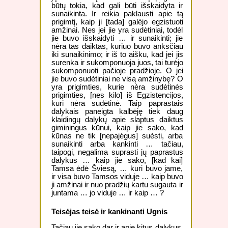
būtų tokia, kad gali būti išskaidyta ir
sunaikinta. Ir reikia paklausti apie tą
prigimtį, kaip ji [tada] galėjo egzistuoti
amžinai. Nes jei jie yra sudėtiniai, todėl
jie buvo išskaidyti … ir sunaikinti; jie
nėra tas daiktas, kuriuo buvo anksčiau
iki sunaikinimo; ir iš to aišku, kad jei jis
surenka ir sukomponuoja juos, tai turėjo
sukomponuoti pačioje pradžioje. O jei
jie buvo sudėtiniai ne visą amžinybę? O
yra prigimties, kurie nėra sudėtinės
prigimties, [nes kilo] iš Egzistencijos,
kuri nėra sudėtinė. Taip paprastais
dalykais paneigta kalbėję tiek daug
klaidingų dalykų apie slaptus daiktus
giminingus kūnui, kaip jie sako, kad
kūnas ne tik [nepajėgus] suėsti, arba
sunaikinti arba kankinti … tačiau,
taipogi, negalima suprasti jų paprastus
dalykus … kaip jie sako, [kad kai]
Tamsa ėdė Šviesą, … kuri buvo jame,
ir visa buvo Tamsos viduje … kaip buvo
ji amžinai ir nuo pradžių kartu sugauta ir
juntama … jo viduje … ir kaip … ?
Teisėjas teisė ir kankinanti Ugnis
Tačiau jie sako dar ir apie kitus dalykus,