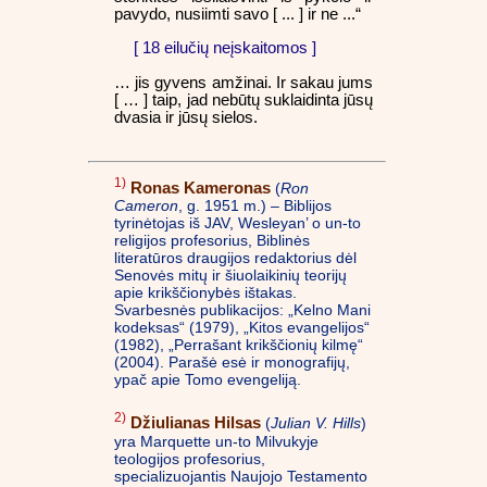
pavydo, nusiimti savo [ ... ] ir ne ...“
[ 18 eilučių neįskaitomos ]
… jis gyvens amžinai. Ir sakau jums
[ … ] taip, jad nebūtų suklaidinta jūsų
dvasia ir jūsų sielos.
1)
Ronas Kameronas
(
Ron
Cameron
, g. 1951 m.) – Biblijos
tyrinėtojas iš JAV, Wesleyan’ o un-to
religijos profesorius, Biblinės
literatūros draugijos redaktorius dėl
Senovės mitų ir šiuolaikinių teorijų
apie krikščionybės ištakas.
Svarbesnės publikacijos: „Kelno Mani
kodeksas“ (1979), „Kitos evangelijos“
(1982), „Perrašant krikščionių kilmę“
(2004). Parašė esė ir monografijų,
ypač apie Tomo evengeliją.
2)
Džiulianas Hilsas
(
Julian V. Hills
)
yra Marquette un-to Milvukyje
teologijos profesorius,
specializuojantis Naujojo Testamento