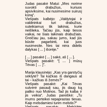
Judas pasakė Matui: „Mes norime
suvokti drabužius, kuriuos
apsiviksime, kai nusimesime suirusį
kūną“.
Viešpats kalbėjo: „Valdytojai ir
valdininkai turi drabužius,
suteikiamus tik laikinai, kurie
neišlieka. Tačiau jūs, kaip tiesos
vaikai, ne šiais laikinais drabužiais.
Greičiau jau, sakau jums, kad jūs
būsite pagarbinti, kai juos
nusimesite. Nes tai nėra didelis
dalykas [ ... ] išorėje.“
[ ... ] pasakė [ ... ] sakė, aš [ ... ].
Viešpats pasakė: “[ … ] mūsų
Tėvas [ … ]”.
Marija klausinėjo: „Kas yra garstyčių
sėklytė? Tai kažkas iš dangaus at
tai – kažkas iš žemės?“
Viešpats pasakė: „Kai Tėvas
sutvėrė pasaulį sau, jis daug ką
paliko nuo Motinos. Tad jis kalba ir
jis veikia“. Judas pareiškė: „Tu
mums perteikei nepaprastas tiesas.
Kaip melsdamiesi turim melstis?“
Viešpats pasakė: „Melskitės