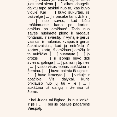
juos tarsi siena. [ ... ] laikas, daugelis
daiktų tapo atskirti nuo to, kas buvo
viduje. Kai [ ... [ buvo sukurtas, jis
pažvelgė [ ... ] ir pasakė tam: ‚Eik ir [
... ] nuo savęs, kad būtų
troškimuose karta po kartos,
amžius po amžiaus‘. Tada nuo
savęs nusimetė pieno ir medaus
fontanus, ir sviestą, ir vyną ie gerus
vaisius, ir malonius kvapus ir gerus
šakniavaisius, kad jų netrūktų iš
kartos į kartą, iš amžiaus į amžių. Ir
tai aukščiau [ ... ] nustatyta [ ... ] jo
grožis [ ... [ ir išorėjo buvo didi
šviesa, galinga [ ... ] panaši į tą, nes
[ ... ] valdo visus eonus aukščiau ir
žemiau. [ ... ] buvo paimta iš ugnies,
[ ... ] buvo išmėtyta [ ... ] viršuje ir
apačioje. Visi dalykai, kurie
priklauso nuo jų, tai – jie [ ... ]
aukščiau už dangų ir žemiau už
žemę.
Ir kai Judas tai išgirdo, jis nusilenkė,
ir jis [ … ], bei jis pasiūlė pagarbinti
Viešpatį.