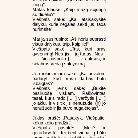
jungą“.
Matas klausė: „Kaip mažą sujungti
su dideliu?“
Viešpats sakė: „Kai atsisakysite
dalykų, kurie negalės sekti jus, tada
nurimsite“.
Marija susirūpino: „Aš noriu suprasti
visus dalykus, taip, kaip jie!“
Viešpats sakė: „Tas, kuri sras
gyvenimą! Nes jis – jų turtas. Nes [
... ] šio pasaulio [ ... ] ir auksas, ir
sidabras veda į suklydimą“.
Jo mokiniai jam sakė: „Ką privalom
padaryti, kad mūsų darbas būtų
išbaigtas?“
Viešpats jiems sakė: „Būkite
pasiruošę viskam. Pašlovintas
tasai, kuris rado [ ... ] varžytis [ ... ]
jo akių. Ir vis tik jis nenužudė; (ir) jo
nenužudė ir jis buvo nugalėtojas“.
Judas prašė: „Pasakyk, Viešpatie,
kokia kelio pradžia“.
Viešpats pasakė: „Meilė ir
geradarystė. Jei bent vieną jų būtų
turėję valdytojai, nebūtų atsiradęs