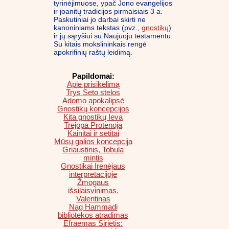
tyrinėjimuose, ypač Jono evangelijos
ir joanitų tradicijos pirmaisiais 3 a.
Paskutiniai jo darbai skirti ne
kanoniniams tekstas (pvz.,
gnostikų
)
ir jų sąryšiui su Naujuoju testamentu.
Su kitais mokslininkais rengė
apokrifinių raštų leidimą.
Papildomai:
Apie prisikėlimą
Trys Seto stelos
Adomo apokalipsė
Gnostikų koncepcijos
Kita gnostikų Ieva
Trejopa Protenoja
Kainitai ir setitai
Mūsų galios koncepcija
Griaustinis, Tobula
mintis
Gnostikai Irenėjaus
interpretacijoje
Žmogaus
išsilaisvinimas.
Valentinas
Nag Hammadi
bibliotekos atradimas
Efraemas Sirietis: