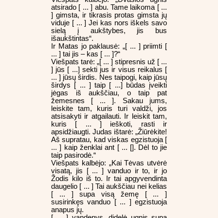
atsirado [ ... ] abu. Tame laikoma [ ...
] gimsta, ir tikrasis protas gimsta jų
viduje [ ... ] Jei kas nors iškels savo
sielą į aukštybes, jis bus
išaukštintas“.
Ir Matas jo paklausė: „[ ... ] priimti [
... ] tai jis – kas [ ... ]?“
Viešpats tarė: „[ ... ] stipresnis už [ ...
] jūs [ ...] sekti jus ir visus reikalus [
... ] jūsų širdis. Nes taipogi, kaip jūsų
širdys [ ... ] taip [ ...] būdas įveikti
jėgas iš aukščiau, o taip pat
žemesnes [ ... ]. Sakau jums,
leiskite tam, kuris turi valdži, jos
atsisakyti ir atgailauti. Ir leiskit tam,
kuris [ ... ] ieškoti, rasti ir
apsidžiaugti. Judas ištarė: „Žiūrėkite!
Aš supratau, kad viskas egzistuoja [
... ] kaip ženklai ant [ ... []. Dėl to jie
taip pasirodė.“
Viešpats kalbėjo: „Kai Tėvas utvėrė
visatą, jis [ ... ] vanduo ir to, ir jo
Žodis kilo iš to. Ir tai apgyvendinta
daugelio [ ... ] Tai aukščiau nei kelias
[ ... ] supa visą žemę [ ... ]
susirinkęs vanduo [ ... ] egzistuoja
anapus jų.
[ ... ] vandenys, didelė ugnis supa