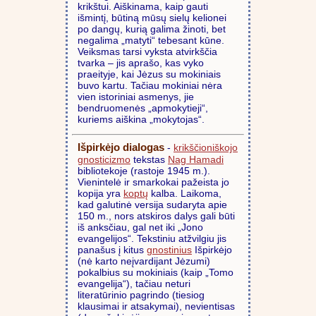
krikštui. Aiškinama, kaip gauti
išmintį, būtiną mūsų sielų kelionei
po dangų, kurią galima žinoti, bet
negalima „matyti“ tebesant kūne.
Veiksmas tarsi vyksta atvirkščia
tvarka – jis aprašo, kas vyko
praeityje, kai Jėzus su mokiniais
buvo kartu. Tačiau mokiniai nėra
vien istoriniai asmenys, jie
bendruomenės „apmokytieji“,
kuriems aiškina „mokytojas“.
Išpirkėjo dialogas
-
krikščioniškojo
gnosticizmo
tekstas
Nag Hamadi
bibliotekoje (rastoje 1945 m.).
Vienintelė ir smarkokai pažeista jo
kopija yra
koptų
kalba. Laikoma,
kad galutinė versija sudaryta apie
150 m., nors atskiros dalys gali būti
iš anksčiau, gal net iki „Jono
evangelijos“. Tekstiniu atžvilgiu jis
panašus į kitus
gnostinius
Išpirkėjo
(nė karto neįvardijant Jėzumi)
pokalbius su mokiniais (kaip „Tomo
evangelija“), tačiau neturi
literatūrinio pagrindo (tiesiog
klausimai ir atsakymai), nevientisas