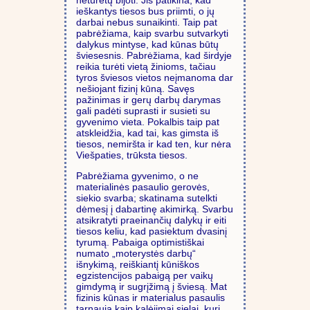
neturėtų bijoti. Jis patikina, kad
ieškantys tiesos bus priimti, o jų
darbai nebus sunaikinti. Taip pat
pabrėžiama, kaip svarbu sutvarkyti
dalykus mintyse, kad kūnas būtų
šviesesnis. Pabrėžiama, kad širdyje
reikia turėti vietą žinioms, tačiau
tyros šviesos vietos neįmanoma dar
nešiojant fizinį kūną. Savęs
pažinimas ir gerų darbų darymas
gali padėti suprasti ir susieti su
gyvenimo vieta. Pokalbis taip pat
atskleidžia, kad tai, kas gimsta iš
tiesos, nemiršta ir kad ten, kur nėra
Viešpaties, trūksta tiesos.
Pabrėžiama gyvenimo, o ne
materialinės pasaulio gerovės,
siekio svarba; skatinama sutelkti
dėmesį į dabartinę akimirką. Svarbu
atsikratyti praeinančių dalykų ir eiti
tiesos keliu, kad pasiektum dvasinį
tyrumą. Pabaiga optimistiškai
numato „moterystės darbų“
išnykimą, reiškiantį kūniškos
egzistencijos pabaigą per vaikų
gimdymą ir sugrįžimą į šviesą. Mat
fizinis kūnas ir materialus pasaulis
tarnauja kaip kalėjimai sielai, kuri