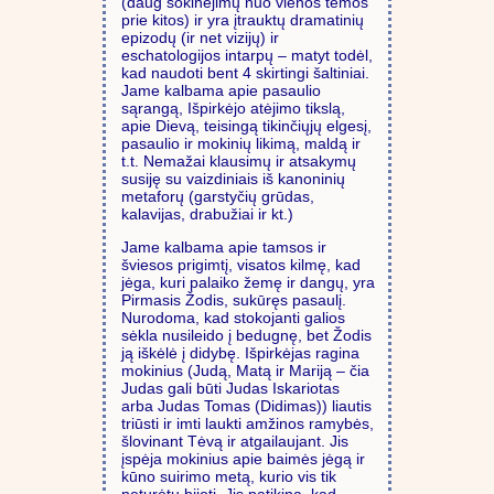
(daug šokinėjimų nuo vienos temos
prie kitos) ir yra įtrauktų dramatinių
epizodų (ir net vizijų) ir
eschatologijos intarpų – matyt todėl,
kad naudoti bent 4 skirtingi šaltiniai.
Jame kalbama apie pasaulio
sąrangą, Išpirkėjo atėjimo tikslą,
apie Dievą, teisingą tikinčiųjų elgesį,
pasaulio ir mokinių likimą, maldą ir
t.t. Nemažai klausimų ir atsakymų
susiję su vaizdiniais iš kanoninių
metaforų (garstyčių grūdas,
kalavijas, drabužiai ir kt.)
Jame kalbama apie tamsos ir
šviesos prigimtį, visatos kilmę, kad
jėga, kuri palaiko žemę ir dangų, yra
Pirmasis Žodis, sukūręs pasaulį.
Nurodoma, kad stokojanti galios
sėkla nusileido į bedugnę, bet Žodis
ją iškėlė į didybę. Išpirkėjas ragina
mokinius (Judą, Matą ir Mariją – čia
Judas gali būti Judas Iskariotas
arba Judas Tomas (Didimas)) liautis
triūsti ir imti laukti amžinos ramybės,
šlovinant Tėvą ir atgailaujant. Jis
įspėja mokinius apie baimės jėgą ir
kūno suirimo metą, kurio vis tik