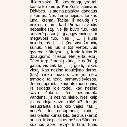
Ji jam sakė: „Tai, kas dangų, yra tai,
kas laiko žemę. Kai Žodis ateina iš
Didybės, jis ateina palaikyti dangaus
ir žemės. Nes žemė nejuda. Tai kas
juda, krenta. Tačiau ji nejuda (ir)
nekrenta tam, kad Pirmasis Žodis
nepasikeistų. Ne jis buvo tuo, kas
sutvėrė pasaulį ir jį apgyvendino, - ir
mėgavosi tuo. Nes [ ... ] kuris
nejuda, aš [ ... ] jūs, visi žmonių
sūnūs. Nes jūs iš tos vietos. Jūs
gyvenate širdyse tų, kurie kalba iš
džiaugsmo ir tiesos. Net jei tai įeitų į
Tėvo tarp žmonių kūną, ir ne(būtų)
gauta, vis tiek tai [ ... ] grįžtų į savo
vietą. Kas nežino tobulėjimo darbo,
(tas) nieko nežino. Jei jis nėra
tamsoje, tai negali pamatyti šviesos,
Jei nesupranta, kaip atsirado ugnis,
jis sudegs joje todėl, kad nežino
savo šaknų. Jei nesupranta
vandens, jis nežino nieko. Nes kaip
jis naudoja savo krikštui? Jei jis
nesupranta, kaip kilo vėjas, tas jį
nuneš. Jei nesupranta, kaip jį
nešiojantis kūnas kilo, tai žus (kartu)
su juo. Ir kaip jei kas nežino Sūnaus,
sužinos apie Tėvą? Ir tam, kuris