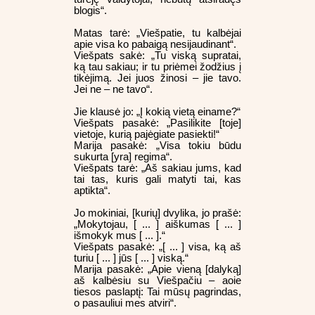
blogis“.
Matas tarė: „Viešpatie, tu kalbėjai
apie visa ko pabaigą nesijaudinant“.
Viešpats sakė: „Tu viską supratai,
ką tau sakiau; ir tu priėmei žodžius į
tikėjimą. Jei juos žinosi – jie tavo.
Jei ne – ne tavo“.
Jie klausė jo: „Į kokią vietą einame?“
Viešpats pasakė: „Pasilikite [toje]
vietoje, kurią pajėgiate pasiekti!“
Marija pasakė: „Visa tokiu būdu
sukurta [yra] regima“.
Viešpats tarė: „Aš sakiau jums, kad
tai tas, kuris gali matyti tai, kas
aptikta“.
Jo mokiniai, [kurių] dvylika, jo prašė:
„Mokytojau, [ ... ] aiškumas [ ... ]
išmokyk mus [ ... ].“
Viešpats pasakė: „[ ... ] visa, ką aš
turiu [ ... ] jūs [ ... ] viską.“
Marija pasakė: „Apie vieną [dalyką]
aš kalbėsiu su Viešpačiu – aoie
tiesos paslaptį: Tai mūsų pagrindas,
o pasauliui mes atviri“.