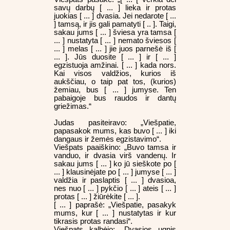
savų darbų [ ... ] lieka ir protas
juokias [ ... ] dvasia. Jei nedarote [ ...
] tamsą, ir jis gali pamatyti [ .. ]. Taigi,
sakau jums [ ... ] šviesa yra tamsa [
... ] nustatyta [ ... ] nemato šviesos [
... ] melas [ ... ] jie juos parnešė iš [
... ]. Jūs duosite [ ... ] ir [ ... ]
egzistuoja amžinai. [ ... ] kada nors.
Kai visos valdžios, kurios iš
aukščiau, o taip pat tos, (kurios)
žemiau, bus [ ... ] jumyse. Ten
pabaigoje bus raudos ir dantų
griežimas.“
Judas pasiteiravo: „Viešpatie,
papasakok mums, kas buvo [ ... ] iki
dangaus ir žemės egzistavimo“.
Viešpats paaiškino: „Buvo tamsa ir
vanduo, ir dvasia virš vandenų. Ir
sakau jums [ ... ] ko jū sieškote po [
... ] klausinėjate po [ ... ] jumyse [ ... ]
valdžia ir paslaptis [ ... ] dvasioa,
nes nuo [ ... ] pykčio [ ... ] ateis [ ... ]
protas [ ... ] žiūrėkite [ ... ].
[ ... ] paprašė: „Viešpatie, pasakyk
mums, kur [ ... ] nustatytas ir kur
tikrasis protas randasi“.
Viešpats kalbėjo: „Dvasios ugnis