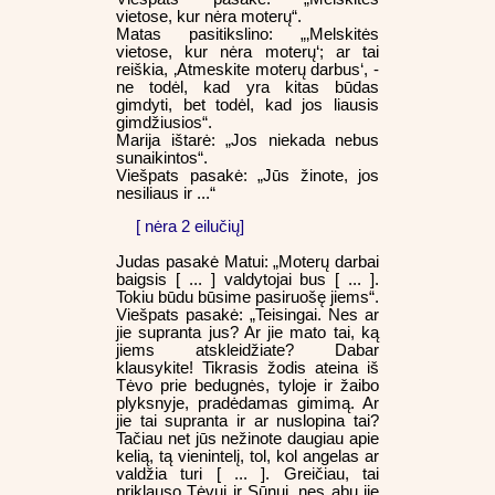
vietose, kur nėra moterų“.
Matas pasitikslino: „‚Melskitės
vietose, kur nėra moterų‘; ar tai
reiškia, ‚Atmeskite moterų darbus‘, -
ne todėl, kad yra kitas būdas
gimdyti, bet todėl, kad jos liausis
gimdžiusios“.
Marija ištarė: „Jos niekada nebus
sunaikintos“.
Viešpats pasakė: „Jūs žinote, jos
nesiliaus ir ...“
[ nėra 2 eilučių]
Judas pasakė Matui: „Moterų darbai
baigsis [ ... ] valdytojai bus [ ... ].
Tokiu būdu būsime pasiruošę jiems“.
Viešpats pasakė: „Teisingai. Nes ar
jie supranta jus? Ar jie mato tai, ką
jiems atskleidžiate? Dabar
klausykite! Tikrasis žodis ateina iš
Tėvo prie bedugnės, tyloje ir žaibo
plyksnyje, pradėdamas gimimą. Ar
jie tai supranta ir ar nuslopina tai?
Tačiau net jūs nežinote daugiau apie
kelią, tą vienintelį, tol, kol angelas ar
valdžia turi [ ... ]. Greičiau, tai
priklauso Tėvui ir Sūnui, nes abu jie