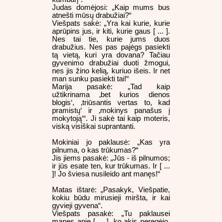
Judas domėjosi: „Kaip mums bus
atnešti mūsų drabužiai?“
Viešpats sakė: „Yra kai kurie, kurie
aprūpins jus, ir kiti, kurie gaus [ ... ].
Nes tai tie, kurie jums duos
drabužius. Nes pas pajėgs pasiekti
tą vietą, kuri yra dovana? Tačiau
gyvenimo drabužiai duoti žmogui,
nes jis žino kelią, kuriuo išeis. Ir net
man sunku pasiekti tai!“
Marija pasakė: „Tad kaip
užtikrinama ‚bet kurios dienos
blogis‘, ‚triūsantis vertas to, kad
pramistų‘ ir ‚mokinys panašus į
mokytoją‘“. Ji sakė tai kaip moteris,
viską visiškai suprantanti.
Mokiniai jo paklausė: „Kas yra
pilnuma, o kas trūkumas?“
Jis jiems pasakė: „Jūs - iš pilnumos;
ir jūs esate ten, kur trūkumas. Ir [ ...
]! Jo šviesa nusileido ant manęs!“
Matas ištarė: „Pasakyk, Viešpatie,
kokiu būdu mirusieji miršta, ir kai
gyvieji gyvena“.
Viešpats pasakė: „Tu paklausei
manęs apie [ ... ], ko akis neregėjo,