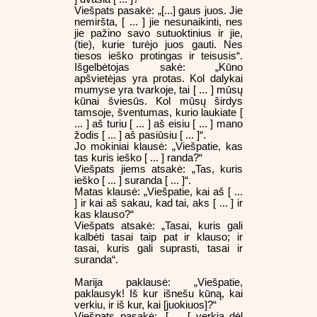
Viešpats pasakė: „[...] gaus juos. Jie
nemiršta, [ ... ] jie nesunaikinti, nes
jie pažino savo sutuoktinius ir jie,
(tie), kurie turėjo juos gauti. Nes
tiesos ieško protingas ir teisusis“.
Išgelbėtojas sakė: „Kūno
apšvietėjas yra protas. Kol dalykai
mumyse yra tvarkoje, tai [ ... ] mūsų
kūnai šviesūs. Kol mūsų širdys
tamsoje, šventumas, kurio laukiate [
... ] aš turiu [ ... ] aš eisiu [ ... ] mano
žodis [ ... ] aš pasiūsiu [ ... ]“.
Jo mokiniai klausė: „Viešpatie, kas
tas kuris ieško [ ... ] randa?“
Viešpats jiems atsakė: „Tas, kuris
ieško [ ... ] suranda [ ... ]“.
Matas klausė: „Viešpatie, kai aš [ ...
] ir kai aš sakau, kad tai, aks [ ... ] ir
kas klauso?“
Viešpats atsakė: „Tasai, kuris gali
kalbėti tasai taip pat ir klauso; ir
tasai, kuris gali suprasti, tasai ir
suranda“.
Marija paklausė: „Viešpatie,
paklausyk! Iš kur išnešu kūną, kai
verkiu, ir iš kur, kai [juokiuos]?“
Viešpats pasakė: „[ ... [ verkia dėl