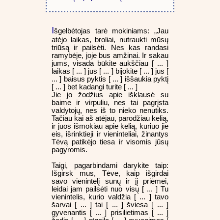
I
šgelbėtojas tarė mokiniams: „Jau
atėjo laikas, broliai, nutraukti mūsų
triūsą ir pailsėti. Nes kas randasi
ramybėje, joje bus amžinai. Ir sakau
jums, visada būkite aukščiau [ ... ]
laikas [ ... ] jūs [ ... ] bijokite [ ... ] jūs [
... ] baisus pyktis [ ... ] iššaukia pyktį
[ ... ] bet kadangi turite [ ... ]
Jie jo žodžius apie išklausė su
baime ir virpuliu, nes tai pagrįsta
valdytojų, nes iš to nieko nenutiks.
Tačiau kai aš atėjau, parodžiau kelią,
ir juos išmokiau apie kelią, kuriuo jie
eis, išrinktieji ir vieninteliai, žinantys
Tėvą patikėjo tiesa ir visomis jūsų
pagyromis.
Taigi, pagarbindami darykite taip:
Išgirsk mus, Tėve, kaip išgirdai
savo vienintelį sūnų ir jį priėmei,
leidai jam pailsėti nuo visų [ ... ] Tu
vienintelis, kurio valdžia [ ... ] tavo
šarvai [ ... ] tai [ ... ] šviesa [ ... ]
gyvenantis [ ... ] prisilietimas [ ... ]