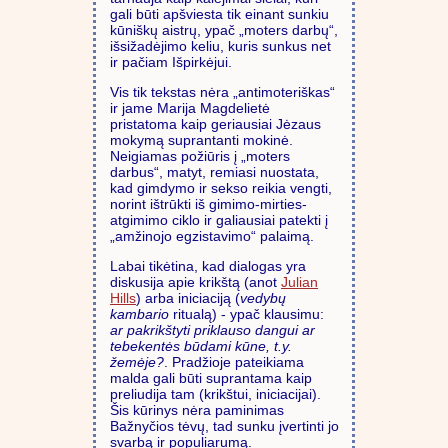
gali būti apšviesta tik einant sunkiu
kūniškų aistrų, ypač „moters darbų“,
išsižadėjimo keliu, kuris sunkus net
ir pačiam Išpirkėjui.
Vis tik tekstas nėra „antimoteriškas“
ir jame Marija Magdelietė
pristatoma kaip geriausiai Jėzaus
mokymą suprantanti mokinė.
Neigiamas požiūris į „moters
darbus“, matyt, remiasi nuostata,
kad gimdymo ir sekso reikia vengti,
norint ištrūkti iš gimimo-mirties-
atgimimo ciklo ir galiausiai patekti į
„amžinojo egzistavimo“ palaimą.
Labai tikėtina, kad dialogas yra
diskusija apie krikštą (anot
Julian
Hills
) arba iniciaciją (
vedybų
kambario
ritualą) - ypač klausimu:
ar pakrikštyti priklauso dangui ar
tebekentės būdami kūne, t.y.
žemėje?
. Pradžioje pateikiama
malda gali būti suprantama kaip
preliudija tam (krikštui, iniciacijai).
Šis kūrinys nėra paminimas
Bažnyčios tėvų, tad sunku įvertinti jo
svarbą ir populiarumą.