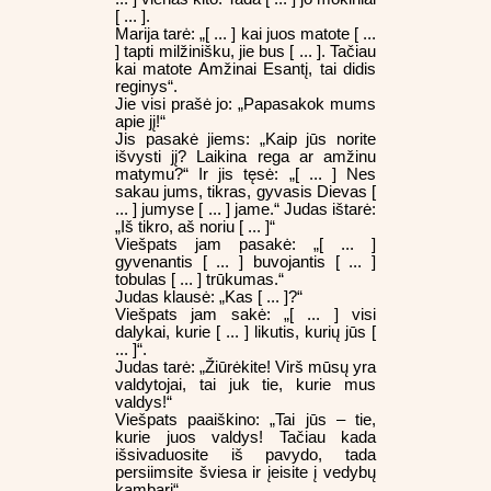
[ ... ].
Marija tarė: „[ ... ] kai juos matote [ ...
] tapti milžinišku, jie bus [ ... ]. Tačiau
kai matote Amžinai Esantį, tai didis
reginys“.
Jie visi prašė jo: „Papasakok mums
apie jį!“
Jis pasakė jiems: „Kaip jūs norite
išvysti jį? Laikina rega ar amžinu
matymu?“ Ir jis tęsė: „[ ... ] Nes
sakau jums, tikras, gyvasis Dievas [
... ] jumyse [ ... ] jame.“ Judas ištarė:
„Iš tikro, aš noriu [ ... ]“
Viešpats jam pasakė: „[ ... ]
gyvenantis [ ... ] buvojantis [ ... ]
tobulas [ ... ] trūkumas.“
Judas klausė: „Kas [ ... ]?“
Viešpats jam sakė: „[ ... ] visi
dalykai, kurie [ ... ] likutis, kurių jūs [
... ]“.
Judas tarė: „Žiūrėkite! Virš mūsų yra
valdytojai, tai juk tie, kurie mus
valdys!“
Viešpats paaiškino: „Tai jūs – tie,
kurie juos valdys! Tačiau kada
išsivaduosite iš pavydo, tada
persiimsite šviesa ir įeisite į vedybų
kambarį“.