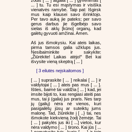
žodis [ ... ] atgaila [ ... ] gyvenimas [
... ] tu. Tu esi mąstymas ir visiška
vienatvės ramybė. Taip pat: Išgirsk
mus kaip klausei savo išrinktojo.
Per tavo auką jie pateks; per savo
gerus darbus jie išgelbėjo savo
sielas iš aklų [kūno] organų, kad
galėtų gyvuoti amžinai. Amen.
Aš jus išmokysiu. Kai ateis laikas,
pirma tamsos galia užklups jus.
Nesibaiminkite ir sakykite:
„Žiūrėkite! Laikas atėjo!“ Bet kai
išvysite vieną skeptrą [ ... ]
[ 3 eilutės neįskaitomos ]
[ ... ] supraskite [ ... ] reikalai [ ... ] ir
valdytojai [ ... ] ateis pas mus [ ... ].
Išties, baimė tai valdžia [ ... ] kad, jei
imsite bijoti to, kas rengiasi ateiti pas
mus, tai ji (galia) jus praris. Nes tarp
jų (galių) nėra nė vienos, kuri
pasigailėtų jūsų ar suteiktų jums
malonę. Tad, žiūrėkite į [ ..} tai, nes
išmokote kiekvieną žodį žemėje. Tai
[ ... ] pakylės jus iki [ ...] vietos, kur
nėra valdymo [ ... ] tirono. Kai jūs [ ...