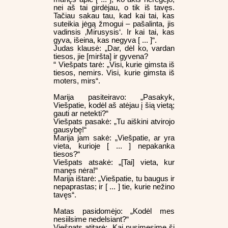
nei aš tai girdėjau, o tik iš tavęs.
Tačiau sakau tau, kad kai tai, kas
suteikia jėgą žmogui – pašalinta, jis
vadinsis ‚Mirusysis‘. Ir kai tai, kas
gyva, išeina, kas negyva [ ... ]“.
Judas klausė: „Dar, dėl ko, vardan
tiesos, jie [miršta] ir gyvena?
“ Viešpats tarė: „Visi, kurie gimsta iš
tiesos, nemirs. Visi, kurie gimsta iš
moters, mirs“.
Marija pasiteiravo: „Pasakyk,
Viešpatie, kodėl aš atėjau į šią vietą;
gauti ar netekti?“
Viešpats pasakė: „Tu aiškini atvirojo
gausybę!“
Marija jam sakė: „Viešpatie, ar yra
vieta, kurioje [ ... ] nepakanka
tiesos?“
Viešpats atsakė: „[Tai] vieta, kur
manęs nėra!“
Marija ištarė: „Viešpatie, tu baugus ir
nepaprastas; ir [ ... ] tie, kurie nežino
tavęs“.
Matas pasidomėjo: „Kodėl mes
nesiilsime nedelsiant?“
Viešpats atitarė: „Kai nusimesime šį