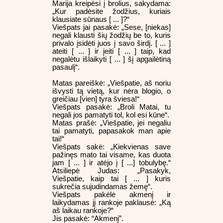
Marija kreipėsi į brolius, sakydama:
„Kur padėsite žodžius, kuriais
klausiate sūnaus [ ... ]?“
Viešpats jai pasakė: „Sese, [niekas]
negali klausti šių žodžių be to, kuris
privalo įsidėti juos į savo širdį. [ ... ]
ateiti [ ... ] ir įeiti [ ... ] taip, kad
negalėtu išlaikyti [ ... ] šį apgailėtiną
pasaulį“.
Matas pareiškė: „Viešpatie, aš noriu
išvysti tą vietą, kur nėra blogio, o
greičiau [vien] tyra šviesa!“
Viešpats pasakė: „Broli Matai, tu
negali jos pamatyti tol, kol esi kūne“.
Matas prašė: „Viešpatie, jei negaliu
tai pamatyti, papasakok man apie
tai!“
Viešpats sakė: „Kiekvienas save
pažinęs mato tai visame, kas duota
jam [ ... ] ir atėjo į [ ...] tobulybę.“
Atsiliepė Judas: „Pasakyk,
Viešpatie, kaip tai [ ... ] kuris
sukrečia sujudindamas žemę“.
Viešpats pakėlė akmenį ir
laikydamas jį rankoje paklausė: „Ką
aš laikau rankoje?“
Jis pasakė: “Akmenį”.