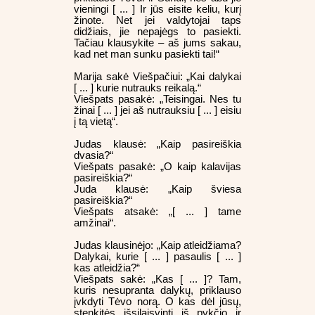
vieningi [ ... ] Ir jūs eisite keliu, kurį
žinote. Net jei valdytojai taps
didžiais, jie nepajėgs to pasiekti.
Tačiau klausykite – aš jums sakau,
kad net man sunku pasiekti tai!“
Marija sakė Viešpačiui: „Kai dalykai
[ ... ] kurie nutrauks reikalą.“
Viešpats pasakė: „Teisingai. Nes tu
žinai [ ... ] jei aš nutrauksiu [ ... ] eisiu
į tą vietą“.
Judas klausė: „Kaip pasireiškia
dvasia?“
Viešpats pasakė: „O kaip kalavijas
pasireiškia?“
Juda klausė: „Kaip šviesa
pasireiškia?“
Viešpats atsakė: „[ ... ] tame
amžinai“.
Judas klausinėjo: „Kaip atleidžiama?
Dalykai, kurie [ ... ] pasaulis [ ... ]
kas atleidžia?“
Viešpats sakė: „Kas [ ... ]? Tam,
kuris nesupranta dalykų, priklauso
įvkdyti Tėvo norą. O kas dėl jūsų,
stenkitės išsilaisvinti iš pykčio ir