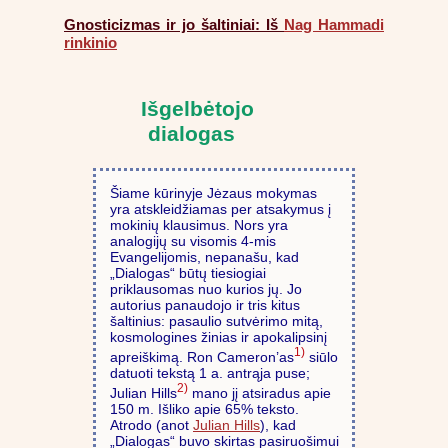
Gnosticizmas ir jo šaltiniai: Iš
Nag Hammadi
rinkinio
Išgelbėtojo
dialogas
Šiame kūrinyje Jėzaus mokymas
yra atskleidžiamas per atsakymus į
mokinių klausimus. Nors yra
analogijų su visomis 4-mis
Evangelijomis, nepanašu, kad
„Dialogas“ būtų tiesiogiai
priklausomas nuo kurios jų. Jo
autorius panaudojo ir tris kitus
šaltinius: pasaulio sutvėrimo mitą,
kosmologines žinias ir apokalipsinį
1)
apreiškimą. Ron Cameron’as
siūlo
datuoti tekstą 1 a. antrąja puse;
2)
Julian Hills
mano jį atsiradus apie
150 m. Išliko apie 65% teksto.
Atrodo (anot
Julian Hills
), kad
„Dialogas“ buvo skirtas pasiruošimui