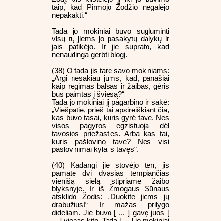
taip, kad Pirmojo Žodžio negalėjo
nepakakti.“
Tada jo mokiniai buvo sugluminti
visų tų jiems jo pasakytų dalykų ir
jais patikėjo. Ir jie suprato, kad
nenaudinga gerbti blogį.
(38) O tada jis tarė savo mokiniams:
„Argi nesakiau jums, kad, panašiai
kaip regimas balsas ir žaibas, gėris
bus paimtas į šviesą?“
Tada jo mokiniai jį pagarbino ir sakė:
„Viešpatie, prieš tai apsireiškiant čia,
kas buvo tasai, kuris gyrė tave. Nes
visos pagyros egzistuoja dėl
tavosios priežasties. Arba kas tai,
kuris pašlovino tave? Nes visi
pašlovinimai kyla iš tavęs“.
(40) Kadangi jie stovėjo ten, jis
pamatė dvi dvasias tempiančias
vienišą sielą stipriame žaibo
blyksnyje. Ir iš Žmogaus Sūnaus
atsklido Žodis: „Duokite jiems jų
drabužius!“ Ir mažas prilygo
dideliam. Jie buvo [ ... ] gavę juos [
... ] vienas kito. Tada [ ... ] jo mokiniai