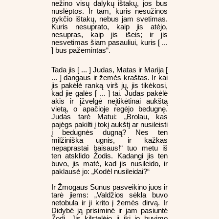
nežino visų dalykų ištakų, jos bus
nuslėptos. Ir tam, kuris nesužinos
pykčio ištakų, nebus jam svetimas.
Kuris nesuprato, kaip jis atėjo,
nesupras, kaip jis išeis; ir jis
nesvetimas šiam pasauliui, kuris [ ...
] bus pažemintas“.
Tada jis [ ... ] Judas, Matas ir Marija [
... ] dangaus ir žemės kraštas. Ir kai
jis pakėlė ranką virš jų, jis tikėkosi,
kad jie galės [ ... ] tai. Judas pakėlė
akis ir įžvelgė neįtikėtinai aukštą
vietą, o apačioje regėjo bedugnę.
Judas tarė Matui: „Brolau, kas
pajėgs pakilti į tokį aukštį ar nusileisti
į bedugnės dugną? Nes ten
milžiniška ugnis, ir kažkas
nepaprastai baisaus!“ tuo metu iš
ten atsklido Žodis. Kadangi jis ten
buvo, jis matė, kad jis nusileido, ir
paklausė jo: „Kodėl nusileidai?“
Ir Žmogaus Sūnus pasveikino juos ir
tarė jiems: „Valdžios sėkla buvo
netobula ir ji krito į žemės dirvą. Ir
Didybė ją prisiminė ir jam pasiuntė
Žodį. Jis kilstelėjo jį iki jo buvimo