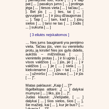
] pamatysite tuis, kurie [ ... ] ir taip
pat [ ... ] pasakys jums [ ... ] protinga
jėga [ ... ] tiesos vieta [ ... ] tačiau [ ...
]. Bet jūs [ ... ] ties, tai [ ... ]
gyvuojanti [ ... ] ir jūsų džiaugsmas [
... ]. Taip [ ... ] tam, kad [ ... ] jūsų
sielos [ ... ] tarsi ne tas [ ... ] žodis [
... ] sukuria [ ... ]
[ 3 eilutės neįskaitomos ]
… Nes jums bauginanti yra perėjimo
vieta. Tačiau jūs, vien su vieninteliu
protu, ją kirsite! Nes jos gylis didelis,
aukštis – milžiniškas [ … ]
vienintelis protas [ .. ] ir ši ugnis [ … ]
visos valdžios [ … ] jūs, jie [ … ] ir
valdžios [ … ] jie [ … ] siela [ … ]
kiekviename [ … ] jūs – tai [ … ] ir [
… ] užmiršo [ … ] sūnaus [ … ] ir jūs
[ … ]”.
Matas paklausė: „Kaip [ ... ]?“
Išgelbėtojas atitarė: „[ ... ] dalykai
mumyse [ ... ] liks, jūs [ ... ]“.
Judas klausė: „Viešpatie, [ ... ]
dalykai [ ... ] šios sielos, šios [ ... ],
šie mažieji, kai [ ... ], kur jie bus? [ ...
] dvasia [ ... ]?“