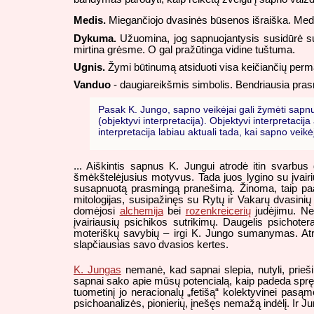
Medis.
Miegančiojo dvasinės būsenos išraiška. Medž
Dykuma.
Užuomina, jog sapnuojantysis susidūrė su 
mirtina grėsme. O gal pražūtinga vidine tuštuma.
Ugnis.
Žymi būtinumą atsiduoti visa keičiančių perma
Vanduo
- daugiareikšmis simbolis. Bendriausia prasm
Pasak K. Jungo, sapno veikėjai gali žymėti sapnuot
(objektyvi interpretacija). Objektyvi interpretac
interpretacija labiau aktuali tada, kai sapno ve
... Aiškintis sapnus K. Jungui atrodė itin svarbus
šmėkštelėjusius motyvus. Tada juos lygino su įvairi
susapnuotą prasmingą pranešimą. Žinoma, taip paai
mitologijas, susipažinęs su Rytų ir Vakarų dvasinių t
domėjosi
alchemija
bei
rozenkreicerių
judėjimu. Nea
įvairiausių psichikos sutrikimų. Daugelis psichot
moteriškų savybių – irgi K. Jungo sumanymas. Atrod
slapčiausias savo dvasios kertes.
K. Jungas
nemanė, kad sapnai slepia, nutyli, prieši
sapnai sako apie mūsų potencialą, kaip padeda spręst
tuometinį jo neracionalų „fetišą“ kolektyvinei pasą
psichoanalizės, pionierių, įnešęs nemažą indėlį. Ir Ju