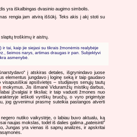
s yra iškalbingas dvasinio augimo simbolis.
 rengia jam atvirą iššūkį. Teks akis į akį stoti su
laptų troškimų ir aistrų.
r tai, kaip jie siejasi su tikrais žmonėmis realybėje
vz., šeimos narys, artimas draugas ir pan. Subjektyvi
tikra asmenybė.
šnarstydavo“ į atskiras detales, išgrynindavo juose
tus elementus jungdavo į loginę seką ir taip gaudavo
visapusiškai apsišvietęs – studijavęs senųjų tautų
ų
mokymus. Jis išmanė Viduramžių mistikų darbus,
ai įžvalgiai ir tiksliai; ir taip vaduoti žmones nuo
akteryje ieškoti vyriškų bruožų, o vyro prigimtyje
mu, jog gyvenimui prasmę suteikia pastangos atverti
 negero nutiko vaikystėje, o labiau buvo aktualu, ką
i naujas mokslas, todėl iš dalies galima „pateisinti“
o, Jungas yra vienas iš sapnų analizės, ir apskritai
 pasąmonės.