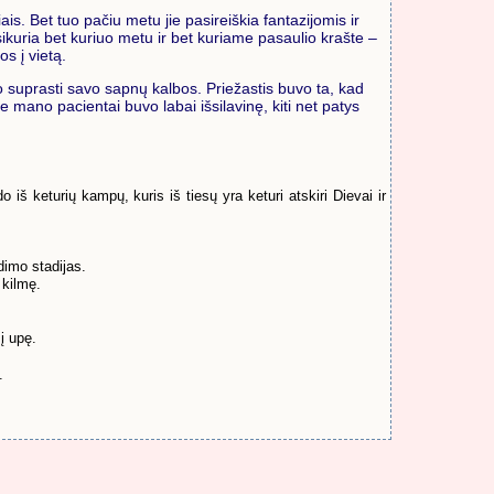
iais. Bet tuo pačiu metu jie pasireiškia fantazijomis ir
tsikuria bet kuriuo metu ir bet kuriame pasaulio krašte –
s į vietą.
o suprasti savo sapnų kalbos. Priežastis buvo ta, kad
e mano pacientai buvo labai išsilavinę, kiti net patys
š keturių kampų, kuris iš tiesų yra keturi atskiri Dievai ir
dimo stadijas.
 kilmę.
į upę.
.