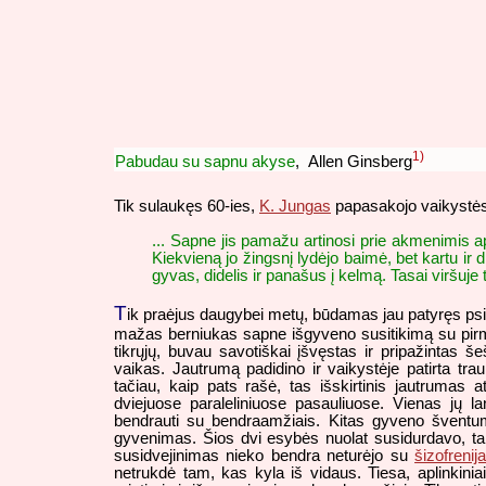
1)
Pabudau su sapnu akyse
, Allen Ginsberg
Tik sulaukęs 60-ies,
K. Jungas
papasakojo vaikystės
... Sapne jis pamažu artinosi prie akmenimis ap
Kiekvieną jo žingsnį lydėjo baimė, bet kartu i
gyvas, didelis ir panašus į kelmą. Tasai viršuje t
T
ik praėjus daugybei metų, būdamas jau patyręs psi
mažas berniukas sapne išgyveno susitikimą su pirma
tikrųjų, buvau savotiškai įšvęstas ir pripažintas šeš
vaikas. Jautrumą padidino ir vaikystėje patirta tra
tačiau, kaip pats rašė, tas išskirtinis jautrumas
dviejuose paraleliniuose pasauliuose. Vienas j
bendrauti su bendraamžiais. Kitas gyveno šventum
gyvenimas. Šios dvi esybės nuolat susidurdavo, t
susidvejinimas nieko bendra neturėjo su
šizofrenij
netrukdė tam, kas kyla iš vidaus. Tiesa, aplinkini