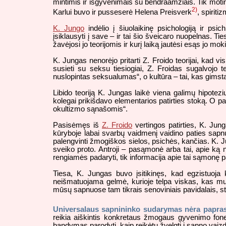
mintimis ir išgyvenimais su bendraamžiais. Tik motin
2)
Karlui buvo ir pusseserė Helena Preisverk
, spirit
K. Jungo
indėlio į šiuolaikinę psichologiją ir psic
įsiklausyti į save – ir tai šio šveicaro nuopelnas. Tiesa
žavėjosi jo teorijomis ir kurį laiką jautėsi esąs jo m
K. Jungas nenorėjo pritarti Z. Froido teorijai, kad
susieti su seksu tiesiogiai, Z. Froidas sugalvojo 
nuslopintas seksualumas“, o kultūra – tai, kas gimst
Libido teoriją K. Jungas laikė viena galimų hipotezi
kolegai prikišdavo elementarios patirties stoką. O pa
okultizmo sąnašomis“.
Pasisėmęs iš
Z. Froido
vertingos patirties, K. Jung
kūryboje labai svarbų vaidmenį vaidino paties sapnuot
palengvinti žmogiškos sielos, psichės, kančias. K. Ju
sveiko proto. Antroji – pasąmonė arba tai, apie ką
rengiamės padaryti, tik informacija apie tai sąmonę p
Tiesa, K. Jungas buvo įsitikinęs, kad egzistuoja
neišmatuojama gelmė, kurioje telpa viskas, kas mum
mūsų sapnuose tam tikrais senoviniais pavidalais, st
Universalaus sapnininko sudarymas nėra papra
reikia aiškintis konkretaus žmogaus gyvenimo fone,
bandymas parodyti, kaip reikėtų žvelgti į sapno vaizdin