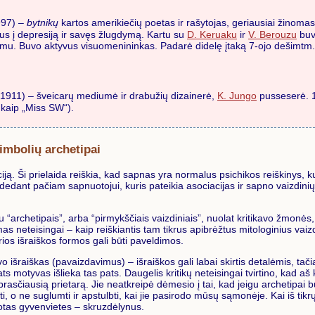
997) –
bytnikų
kartos amerikiečių poetas ir rašytojas, geriausiai žinom
us į depresiją ir savęs žlugdymą. Kartu su
D. Keruaku
ir
V. Berouzu
buvo
aizmu. Buvo aktyvus visuomenininkas. Padarė didelę įtaką 7-ojo dešimtm. 
-1911) – šveicarų mediumė ir drabužių dizainerė,
K. Jungo
pusseserė. 1
 kaip „Miss SW“).
imbolių archetipai
ją. Ši prielaida reiškia, kad sapnas yra normalus psichikos reiškinys, 
ant pačiam sapnuotojui, kuris pateikia asociacijas ir sapno vaizdinių ko
u “archetipais”, arba “pirmykščiais vaizdiniais”, nuolat kritikavo žmonės
as neteisingai – kaip reiškiantis tam tikrus apibrėžtus mitologinius vaiz
rios išraiškos formos gali būti paveldimos.
yvo išraiškas (pavaizdavimus) – išraiškos gali labai skirtis detalėmis, t
 motyvas išlieka tas pats. Daugelis kritikų neteisingai tvirtino, kad aš k
rasčiausią prietarą. Jie neatkreipė dėmesio į tai, kad jeigu archetipai
 ne suglumti ir apstulbti, kai jie pasirodo mūsų sąmonėje. Kai iš tikrųjų
uotas gyvenvietes – skruzdėlynus.