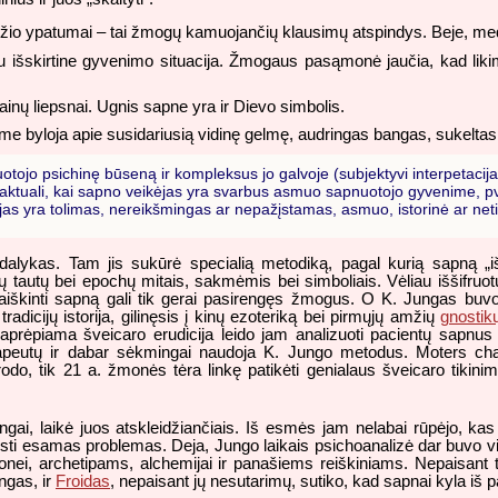
io ypatumai – tai žmogų kamuojančių klausimų atspindys. Beje, medi
išskirtine gyvenimo situacija. Žmogaus pasąmonė jaučia, kad likimas
inų liepsnai. Ugnis sapne yra ir Dievo simbolis.
e byloja apie susidariusią vidinę gelmę, audringas bangas, sukeltas s
ojo psichinę būseną ir kompleksus jo galvoje (subjektyvi interpetacija) i
ija aktuali, kai sapno veikėjas yra svarbus asmuo sapnuotojo gyvenime, p
ikėjas yra tolimas, nereikšmingas ar nepažįstamas, asmuo, istorinė ar ne
 dalykas. Tam jis sukūrė specialią metodiką, pagal kurią sapną „i
ų tautų bei epochų mitais, sakmėmis bei simboliais. Vėliau iššifruo
škinti sapną gali tik gerai pasirengęs žmogus. O K. Jungas buvo 
radicijų istorija, gilinęsis į kinų ezoteriką bei pirmųjų amžių
gnostik
prėpiama šveicaro erudicija leido jam analizuoti pacientų sapnus lab
erapeutų ir dabar sėkmingai naudoja K. Jungo metodus. Moters char
o, tik 21 a. žmonės tėra linkę patikėti genialaus šveicaro tikini
ngai, laikė juos atskleidžiančiais. Iš esmės jam nelabai rūpėjo, kas
i esamas problemas. Deja, Jungo laikais psichoanalizė dar buvo visa
monei, archetipams, alchemijai ir panašiems reiškiniams. Nepaisant t
ngas, ir
Froidas
, nepaisant jų nesutarimų, sutiko, kad sapnai kyla iš