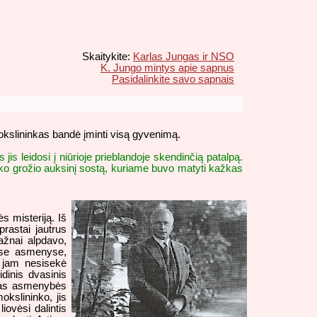
Skaitykite:
Karlas Jungas ir NSO
K. Jungo mintys apie sapnus
Pasidalinkite savo sapnais
kslininkas bandė įminti visą gyvenimą.
is leidosi į niūrioje prieblandoje skendinčią patalpą.
ško grožio auksinį sostą, kuriame buvo matyti kažkas
 misteriją. Iš
rastai jautrus
dažnai alpdavo,
uose asmenyse,
 jam nesisekė
dinis dvasinis
škas asmenybės
okslininko, jis
ovėsi dalintis