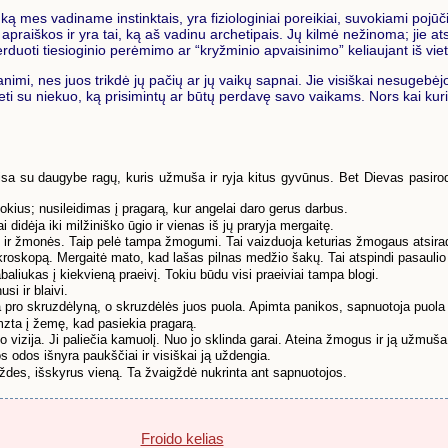
ai, ką mes vadiname instinktais, yra fiziologiniai poreikiai, suvokiami pojūč
os apraiškos ir yra tai, ką aš vadinu archetipais. Jų kilmė nežinoma; jie a
duoti tiesioginio perėmimo ar “kryžminio apvaisinimo” keliaujant iš vieto
mi, nes juos trikdė jų pačių ar jų vaikų sapnai. Jie visiškai nesugebėj
eti su niekuo, ką prisimintų ar būtų perdavę savo vaikams. Nors kai kuri
sa su daugybe ragų, kuris užmuša ir ryja kitus gyvūnus. Bet Dievas pasirodo i
kius; nusileidimas į pragarą, kur angelai daro gerus darbus.
dėja iki milžiniško ūgio ir vienas iš jų praryja mergaitę.
s ir žmonės. Taip pelė tampa žmogumi. Tai vaizduoja keturias žmogaus atsira
mikroskopą. Mergaitė mato, kad lašas pilnas medžio šakų. Tai atspindi pasaulio
aliukas į kiekvieną praeivį. Tokiu būdu visi praeiviai tampa blogi.
si ir blaivi.
ro skruzdėlyną, o skruzdėlės juos puola. Apimta panikos, sapnuotoja puola 
mzta į žemę, kad pasiekia pragarą.
vizija. Ji paliečia kamuolį. Nuo jo sklinda garai. Ateina žmogus ir ją užmuša
s odos išnyra paukščiai ir visiškai ją uždengia.
gždes, išskyrus vieną. Ta žvaigždė nukrinta ant sapnuotojos.
Froido kelias