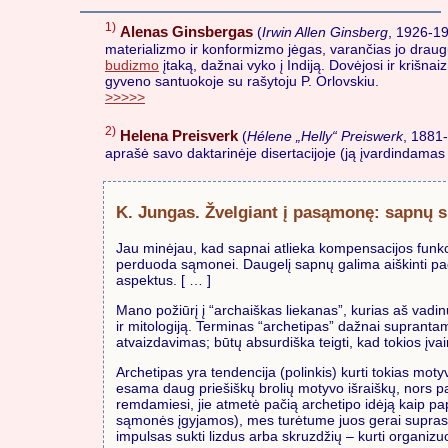
1)
Alenas Ginsbergas
(
Irwin Allen Ginsberg
, 1926-1
materializmo ir konformizmo jėgas, varančias jo draug
budizmo
įtaką, dažnai vyko į Indiją. Dovėjosi ir krišn
gyveno santuokoje su rašytoju P. Orlovskiu.
>>>>>
2)
Helena Preisverk
(
Hélene „Helly“ Preiswerk
, 1881
aprašė savo daktarinėje disertacijoje (ją įvardindamas
K. Jungas. Žvelgiant į pasąmonę: sapnų s
Jau minėjau, kad sapnai atlieka kompensacijos funkci
perduoda sąmonei. Daugelį sapnų galima aiškinti paded
aspektus. [ … ]
Mano požiūrį į “archaiškas liekanas”, kurias aš vadin
ir mitologiją. Terminas “archetipas” dažnai suprantam
atvaizdavimas; būtų absurdiška teigti, kad tokios įvai
Archetipas yra tendencija (polinkis) kurti tokias mot
esama daug priešiškų brolių motyvo išraiškų, nors pats
remdamiesi, jie atmetė pačią archetipo idėją kaip pap
sąmonės įgyjamos), mes turėtume juos gerai suprasti, o
impulsas sukti lizdus arba skruzdžių – kurti organiz