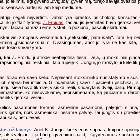
a, jo akimis, irgi gyveno „dvigubą“ gyvenimą, turėjo savąją dvasios p
izmo seansais padėjusi jam kaip mediumė.
hiatriją negali neįvertinti. Dabar yra įprastos psichologo konsultac
, iki jo "tai" tyrinėjo
Z. Froidas
, tačiau jis įvertintas buvo gerokai vė
okinys. Tačiau pamažu ėmė ryškėti jo požiūrio į pasaulį skirtumai.
 visiškai visi žmogaus veiksmai turi „seksualinį pamušalą“. Tam, ką
terminą „psichoseksualu“. Dvasingumas, anot jo, yra ne kas kita, t
a iš tokio suvaržymo.
ų, kai Z. Froidui ji atrodė neabejotina tiesa. Deja, jų moksliniai gin
rapsichologiniai reiškiniai, taip rūpėję K. Jungui, jo mokytojui kėlė 
as toliau ėjo savo keliu. Nepaisant mokslininko nusistatymo visus sav
i sapnai bei intuicija. Gilindamasis į savo ir pacientų psichiką, jis
ngui siela buvo tikrovė, visiškai reali, sudaryta iš dviejų dalių. Pirm
 nemąstome, ko nesuvokiame, neprisimename, ką jaučiame ir darome n
asieks gerokai vėliau.
 kelios pasąmonės formos: asmeninė pasąmonė, palyginti silpna, 
s įgimta, nors asmeniškai nesame patyrę. Tai jungtis su praeities
abukais, net dievais.
stas uždavinys
. Anot K. Jungo, kiekvienas sapnas, kaip ir sapnuo
 atsižvelgiant į jo būdą, gyvenimo patirtį, išgyvenamus sunkumus 
ius ir juos „skaityti“.