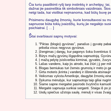
Čia turiu paaiškinti ryšį tarp instinktų ir archetipų: t
dažnai jie pasireiškia tik simboliniais vaizdiniais. Ši
netgi tada, kai visiškai neįmanoma, kad būtų buvę per
Prisimenu daugybę žmonių, kurie konsultavosi su mani
sapnuose būta tokių įvaizdžių, kurių jie negalėjo susi
psichiatrai. [ … ]
Š
tai svarbiausi sapnų motyvai:
“Piktas (blogio) gyvūnas”, panašus į gyvatę pabai
prikelia visus negyvus gyvūnus.
Įžengimas į dangų, kur pagonys šoka šventinius šo
Būrys mažų gyvūnų išgąsdina sapnuotoją. Gyvūnai di
Į mažą pelytę įsiskverbia kirminai, gyvatės, žuvy
Lašas vandens, kaip jis atrodo, kai žiūri į jį per 
Blogas berniukas turi žemės grumstą ir mėto jo gab
Girta moteris įkrinta į vandenį ir išbrenda atsinaujinu
Veiksmas vyksta Amerikoje, daugybė žmonių eina p
Dykuma mėnulyje, kur sapnuotoja taip giliai nugri
Šiame sapne mergaitei pasirodo švytinčio kamuolio 
Mergaitė sapnuoja sunkiai serganti. Staiga iš po jo
Uodų spiečius užstoja saulę, mėnulį ir visas žvai