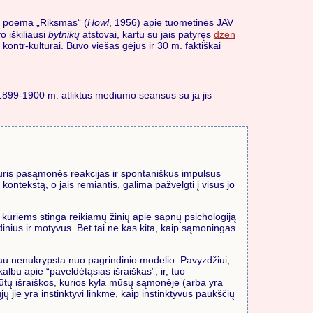
as poema „Riksmas“ (
Howl
, 1956) apie tuometinės JAV
 iškiliausi
bytnikų
atstovai, kartu su jais patyręs
dzen
kontr-kultūrai. Buvo viešas gėjus ir 30 m. faktiškai
899-1900 m. atliktus mediumo seansus su ja jis
kuris pasąmonės reakcijas ir spontaniškus impulsus
ntekstą, o jais remiantis, galima pažvelgti į visus jo
, kuriems stinga reikiamų žinių apie sapnų psichologiją
dinius ir motyvus. Bet tai ne kas kita, kaip sąmoningas
ačiau nenukrypsta nuo pagrindinio modelio. Pavyzdžiui,
albu apie “paveldėtąsias išraiškas”, ir, tuo
 būtų išraiškos, kurios kyla mūsų sąmonėje (arba yra
 jie yra instinktyvi linkmė, kaip instinktyvus paukščių