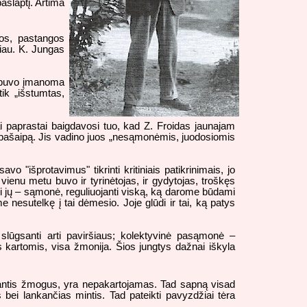
aslaptį. Artima
ijos, pastangos
liau. K. Jungas
 nebuvo įmanoma
ik „išstumtas,
čai paprastai baigdavosi tuo, kad Z. Froidas jaunajam
tik pašaipą. Jis vadino juos „nesąmonėmis, juodosiomis
o "išprotavimus" tikrinti kritiniais patikrinimais, jo
 vienu metu buvo ir tyrinėtojas, ir gydytojas, troškęs
oji jų – sąmonė, reguliuojanti viską, ką darome būdami
esutelkę į tai dėmesio. Joje glūdi ir tai, ką patys
slūgsanti arti paviršiaus; kolektyvinė pasąmonė –
 kartomis, visa žmonija. Šios jungtys dažnai iškyla
jantis žmogus, yra nepakartojamas. Tad sapną visad
bei lankančias mintis. Tad pateikti pavyzdžiai tėra