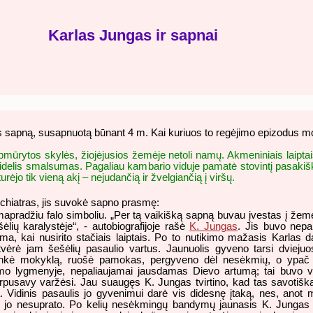
Karlas Jungas ir sapnai
 sapną, susapnuotą būnant 4 m. Kai kuriuos to regėjimo epizodus mo
mūrytos skylės, žiojėjusios žemėje netoli namų. Akmeniniais laiptais j
r didelis smalsumas. Pagaliau kambario viduje pamatė stovintį pasaki
urėjo tik vieną akį – nejudančią ir žvelgiančią į viršų.
chiatras, jis suvokė sapno prasmę:
pradžiu falo simboliu. „Per tą vaikišką sapną buvau įvestas į žemės
ėlių karalystėje“, - autobiografijoje rašė
K. Jungas
. Jis buvo nepap
uma, kai nusirito stačiais laiptais. Po to nutikimo mažasis Karlas 
 atvėrė jam šešėlių pasaulio vartus. Jaunuolis gyveno tarsi dviej
ų lankė mokyklą, ruošė pamokas, pergyveno dėl nesėkmių, o ypač
o lygmenyje, nepaliaujamai jausdamas Dievo artumą; tai buvo vi
arpusavy varžėsi. Jau suaugęs K. Jungas tvirtino, kad tas savoti
a
. Vidinis pasaulis jo gyvenimui darė vis didesnę įtaką, nes, anot m
ai jo nesuprato. Po kelių nesėkmingų bandymų jaunasis K. Jungas li