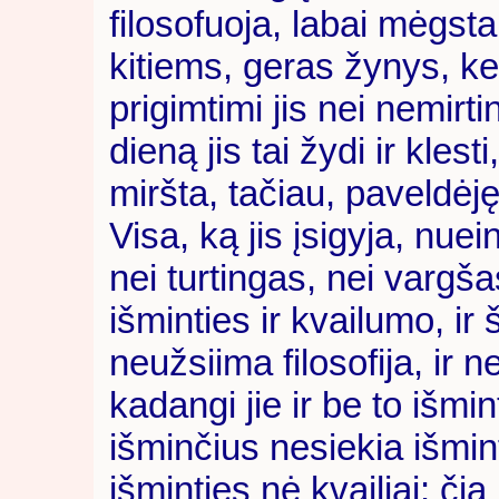
filosofuoja, labai mėgsta
kitiems, geras žynys, ke
prigimtimi jis nei nemirt
dieną jis tai žydi ir klest
miršta, tačiau, paveldėjęs
Visa, ką jis įsigyja, nuei
nei turtingas, nei vargša
išminties ir kvailumo, ir 
neužsiima filosofija, ir n
kadangi jie ir be to išmi
išminčius nesiekia išmint
išminties nė kvailiai: či