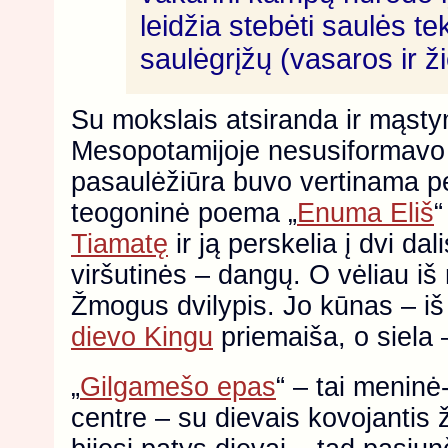
leidžia stebėti saulės te
saulėgrįžų (vasaros ir 
Su mokslais atsiranda ir mąstymo
Mesopotamijoje nesusiformavo 
pasaulėžiūra buvo vertinama p
teogoninė poema „
Enuma Eliš
“
Tiamatę
ir ją perskelia į dvi dal
viršutinės – dangų. O vėliau iš
Žmogus dvilypis. Jo kūnas – i
dievo Kingu
priemaiša, o siela
„
Gilgamešo epas
“ – tai meninė
centre – su dievais kovojantis