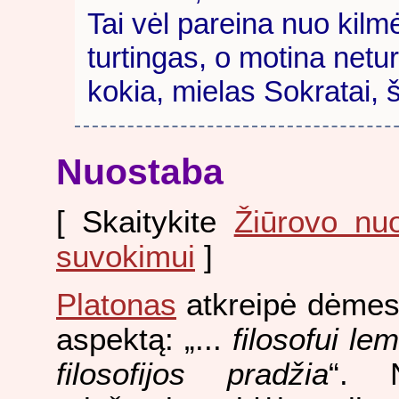
Tai vėl pareina nuo kilmė
turtingas, o motina neturi
kokia, mielas Sokratai, 
Nuostaba
[ Skaitykite
Žiūrovo nuo
suvokimui
]
Platonas
atkreipė dėmesį
aspektą: „...
filosofui le
filosofijos pradžia
“. N