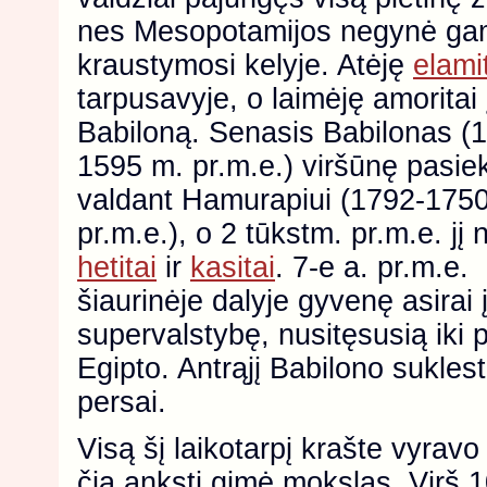
nes Mesopotamijos negynė gamto
kraustymosi kelyje. Atėję
elami
tarpusavyje, o laimėję amoritai 
Babiloną. Senasis Babilonas (
1595 m. pr.m.e.) viršūnę pasie
valdant Hamurapiui (1792-175
pr.m.e.), o 2 tūkstm. pr.m.e. jį 
hetitai
ir
kasitai
. 7-e a. pr.m.e.
šiaurinėje dalyje gyvenę asirai 
supervalstybę, nusitęsusią iki 
Egipto. Antrąjį Babilono sukles
persai.
Visą šį laikotarpį krašte vyravo
čia anksti gimė mokslas. Virš 