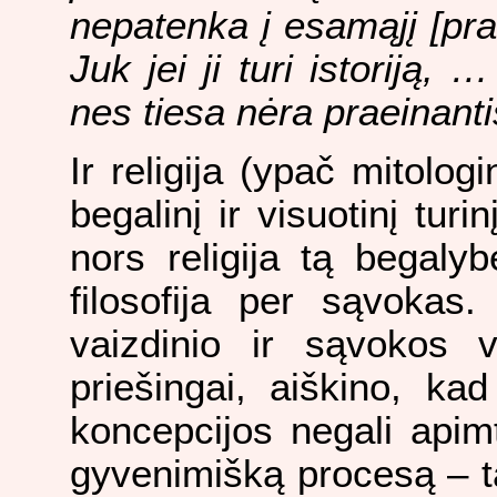
nepatenka į esamąjį [praei
Juk jei ji turi istoriją, 
nes tiesa nėra praeinant
Ir religija (ypač mitologi
begalinį ir visuotinį tur
nors religija tą begaly
filosofija per sąvokas
vaizdinio ir sąvokos v
priešingai, aiškino, ka
koncepcijos negali apimti
gyvenimišką procesą – tai