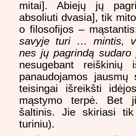
mitai]. Abiejų jų pagr
absoliuti dvasia], tik mit
o filosofijos – mąstantis
savyje turi … mintis, v
nes jų pagrindą sudaro
nesugebant reiškinių i
panaudojamos jausmų są
teisingai išreikšti idė
mąstymo terpė. Bet jis
šaltinis. Jie skiriasi t
turiniu).