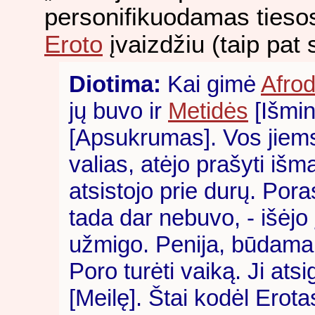
personifikuodamas tiesos
Eroto
įvaizdžiu (taip pat 
Diotima:
Kai gimė
Afrod
jų buvo ir
Metidės
[Išmin
[Apsukrumas]. Vos jiems
valias, atėjo prašyti išm
atsistojo prie durų. Por
tada dar nebuvo, - išėj
užmigo. Penija, būdama 
Poro turėti vaiką. Ji atsi
[Meilę]. Štai kodėl Erota