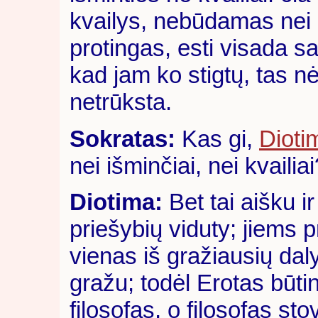
kvailys, nebūdamas nei g
protingas, esti visada 
kad jam ko stigtų, tas n
netrūksta.
Sokratas:
Kas gi,
Dioti
nei išminčiai, nei kvailia
Diotima:
Bet tai aišku ir 
priešybių viduty; jiems p
vienas iš gražiausių daly
gražu; todėl Erotas būtina
filosofas, o filosofas stov