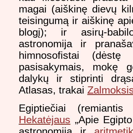
magai (aiškinę dievų k
teisingumą ir aiškinę apie
blogį); ir asirų-babi
astronomija ir pranaša
himnosofistai (dėstę 
pasisakymais, mokę ge
dalykų ir stiprinti drąs
Atlasas, trakai
Zalmoksi
Egiptiečiai (remiantis 
Hekatėjaus
„Apie Egipto 
astronomiją ir
aritmeti