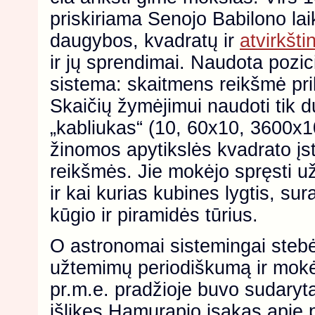
priskiriama Senojo Babilono la
daugybos, kvadratų ir
atvirkšti
ir jų sprendimai. Naudota pozi
sistema: skaitmens reikšmė prik
Skaičių žymėjimui naudoti tik du
„kabliukas“ (10, 60x10, 3600x10
žinomos apytikslės kvadrato įstr
reikšmės. Jie mokėjo spręsti u
ir kai kurias kubines lygtis, sur
kūgio ir piramidės tūrius.
O astronomai sistemingai stebėj
užtemimų periodiškumą ir mokėj
pr.m.e. pradžioje buvo sudaryt
išlikęs Hamurapio įsakas apie