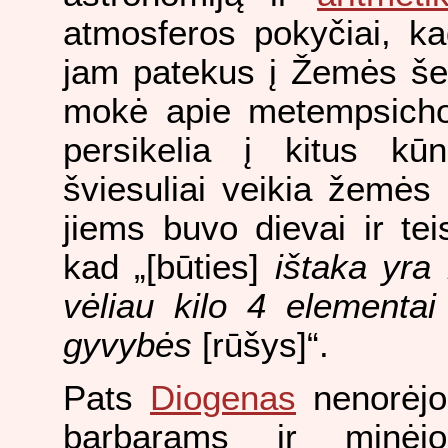
atmosferos pokyčiai, k
jam patekus į Žemės šeš
mokė apie metempsichoz
persikelia į kitus k
šviesuliai veikia žemės r
jiems buvo dievai ir teis
kad „[būties]
ištaka yra 
vėliau kilo 4 elementai [
gyvybės
[rūšys]“.
Pats
Diogenas
nenorėjo p
barbarams ir minėjo