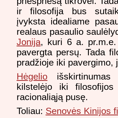
priešpriešą tikrovei. Tada
ir filosofija bus suta
įvyksta idealiame pasau
realaus pasaulio saulėlyd
Jonija
, kuri 6 a. pr.m.e.
pavergta persų. Tada filo
pradžioje iki pavergimo, 
Hėgelio
išskirtinumas 
kilstelėjo iki filosof
racionaliąją pusę.
Toliau:
Senovės Kinijos fi