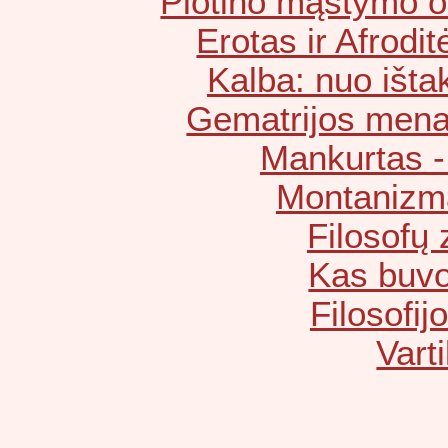
Plotino mąstymo o
Erotas ir Afrodit
Kalba: nuo ištak
Gematrijos mena
Mankurtas - 
Montanizma
Filosofų 
Kas buvo
Filosofijo
Varti