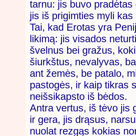
tarnu: jis buvo pradėtas
jis iš prigimties myli kas
Tai, kad Erotas yra Peni
likimą: jis visados neturt
švelnus bei gražus, kokiu 
šiurkštus, nevalyvas, ba
ant žemės, be patalo, mi
pastogės, ir kaip tikra
neišsikapsto iš bėdos.
Antra vertus, iš tėvo jis
ir gera, jis drąsus, nars
nuolat rezgąs kokias no