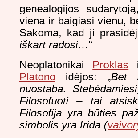
genealogijos sudarytoją
viena ir baigiasi vienu, b
Sakoma, kad ji prasidėj
iškart radosi…
“
Neoplatonikai
Proklas
i
Platono
idėjos: „
Bet k
nuostaba. Stebėdamiesi
Filosofuoti – tai atsisk
Filosofija yra būties pa
simbolis yra Irida (
vaivor