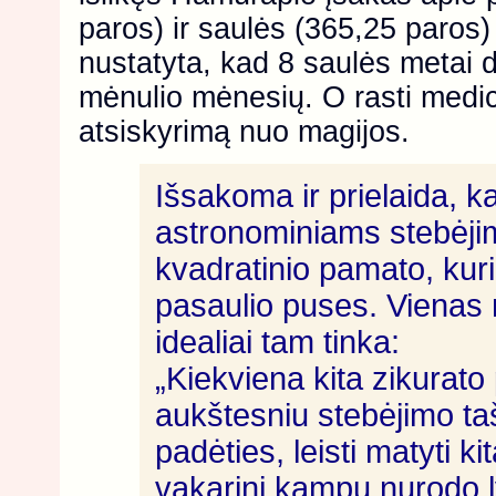
paros) ir saulės (365,25 paros
nustatyta, kad 8 saulės metai d
mėnulio mėnesių. O rasti medic
atsiskyrimą nuo magijos.
Išsakoma ir prielaida, k
astronominiams stebėjim
kvadratinio pamato, kurio
pasaulio puses. Vienas 
idealiai tam tinka:
„Kiekviena kita zikurat
aukštesniu stebėjimo ta
padėties, leisti matyti kit
vakarini kampų nurodo ly