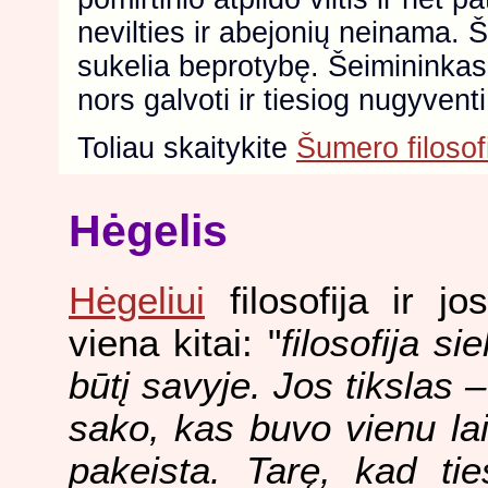
nevilties ir abejonių neinama. Š
sukelia beprotybę. Šeimininkas
nors galvoti ir tiesiog nugyven
Toliau skaitykite
Šumero filosof
Hėgelis
Hėgeliui
filosofija ir jo
viena kitai: "
filosofija s
būtį savyje. Jos tikslas 
sako, kas buvo vienu la
pakeista. Tarę, kad ti