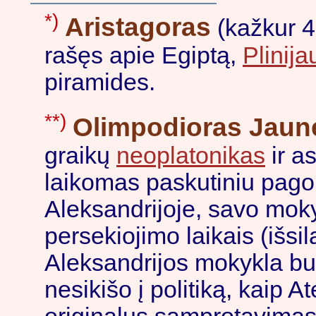
*)
Aristagoras
(kažkur 4-
rašęs apie Egiptą,
Plinija
piramides.
**)
Olimpodioras Jaun
graikų
neoplatonikas
ir a
laikomas paskutiniu pag
Aleksandrijoje, savo mok
persekiojimo laikais (išsil
Aleksandrijos mokykla buv
nesikišo į politiką, kaip 