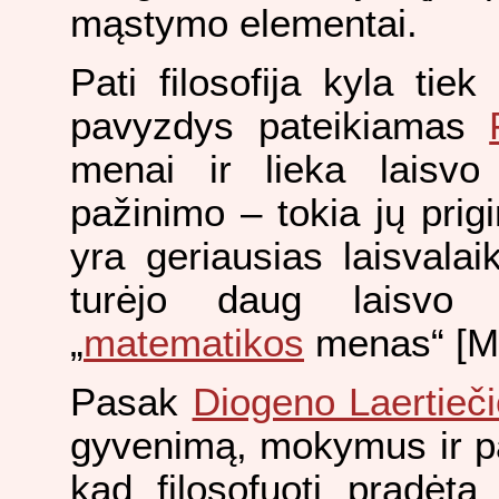
mąstymo elementai.
Pati filosofija kyla tie
pavyzdys pateikiamas
menai ir lieka laisvo
pažinimo – tokia jų prigi
yra geriausias laisvala
turėjo daug laisvo 
„
matematikos
menas“ [M.,
Pasak
Diogeno Laertieči
gyvenimą, mokymus ir pa
kad filosofuoti pradėta