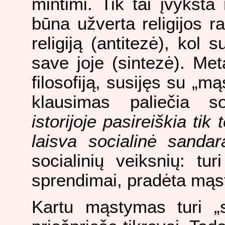
mintimi. Tik tai įvyksta 
būna užverta religijos r
religiją (antitezė), kol 
save joje (sintezė). Meta
filosofiją, susijęs su „m
klausimas paliečia so
istorijoje pasireiškia tik 
laisva socialinė sandar
socialinių veiksnių: turi
sprendimai, pradėta mąs
Kartu mąstymas turi „s