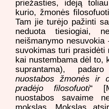
priežasties, idėją tolia
kurio, žmonės filosofu
Tam jie turėjo pažinti 
neduota tiesiogiai, 
neišmanymo nesuvokia – t
suvokimas turi prasidėt
kai nustembama dėl to, k
suprantama), padaro
nuostabos žmonės ir da
pradėjo filosofuoti
“ [M
nuostabos savaime neat
mokslas. Mokslas atsi