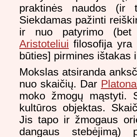
praktinės naudos (ir 
Siekdamas pažinti reiškin
ir nuo patyrimo (bet
Aristoteliui
filosofija yra
būties] pirmines ištakas ir
Mokslas atsiranda anksčia
nuo skaičių. Dar
Platon
moko žmogų mąstyti. Sk
kultūros objektas. Skai
Jis tapo ir žmogaus orie
dangaus stebėjimą) pa