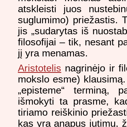
atskleisti juos nustebi
suglumimo) priežastis. 
jis „sudarytas iš nuostab
filosofijai – tik, nesant
jį yra menamas.
Aristotelis
nagrinėjo ir fi
mokslo esme) klausimą. 
„episteme“ terminą, 
išmokyti ta prasme, ka
tiriamo reiškinio priežast
kas yra anapus jutimų, 