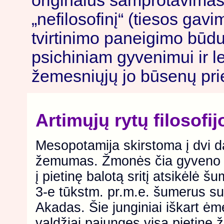
originalus samprotavimas a
„nefilosofinį“ (tiesos gavi
tvirtinimo paneigimo būdu) 
psichiniam gyvenimui ir l
žemesniųjų jo būsenų prie
Artimųjų rytų filosofij
Mesopotamija skirstoma į dvi dal
žemumas. Žmonės čia gyveno
į pietinę balotą sritį atsikėlė š
3-e tūkstm. pr.m.e. šumerus su
Akadas. Šie junginiai iškart ėm
valdžiai pajungęs visą pietinę 