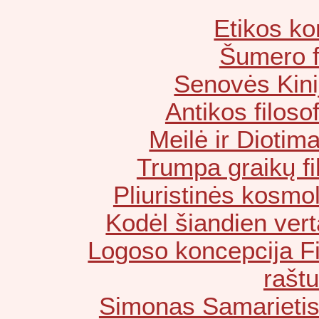
Etikos ko
Šumero fi
Senovės Kinij
Antikos filosof
Meilė ir Diotim
Trumpa graikų fil
Pliuristinės kosmol
Kodėl šiandien vert
Logoso koncepcija Fi
rašt
Simonas Samarietis 