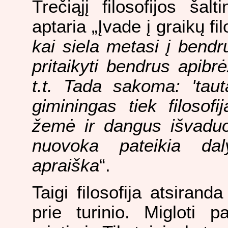
Trečiąjį filosofijos šal
aptaria „Įvade į graikų filo
kai siela metasi į bend
pritaikyti bendrus apibrė
t.t. Tada sakoma: 'tau
giminingas tiek filosofi
žemė ir dangus išvaduo
nuovoka pateikia dal
apraiška
“.
Taigi filosofija atsirand
prie turinio. Migloti p