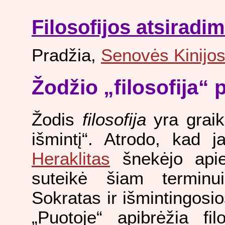
Filosofijos atsiradi
Pradžia,
Senovės Kinijos f
Žodžio „filosofija“
Žodis
filosofija
yra graiki
išmintį“. Atrodo, kad 
Heraklitas
šnekėjo apie
suteikė šiam terminui
Sokratas ir išmintingosi
„Puotoje“ apibrėžia fil