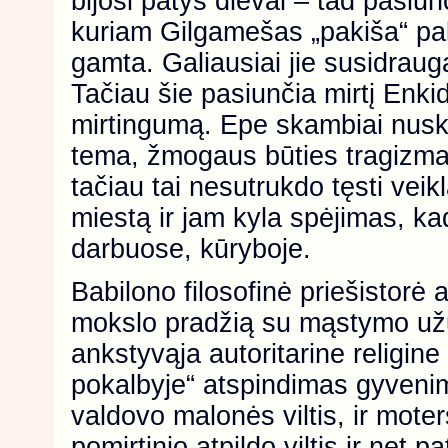
bijosi patys dievai – tad pasiu
kuriam Gilgamešas „pakiša“ pal
gamta. Galiausiai jie susidrauga
Tačiau šie pasiunčia mirtį Enki
mirtingumą. Epe skambiai nuska
tema, žmogaus būties tragizm
tačiau tai nesutrukdo tęsti vei
miestą ir jam kyla spėjimas, k
darbuose, kūryboje.
Babilono filosofinė priešistorė 
mokslo pradžią su mąstymo užu
ankstyvąja autoritarine religine
pokalbyje“ atspindimas gyvenim
valdovo malonės viltis, ir moters
pomirtinio atpildo viltis ir net 