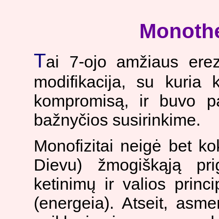
Monothe
T
ai 7-ojo amžiaus ere
modifikacija, su kuria 
kompromisą, ir buvo p
bažnyčios susirinkime.
Monofizitai neigė bet ko
Dievu) žmogiškąją pri
ketinimų ir valios princ
(energeia). Atseit, asme