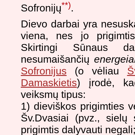
**)
Sofronijų
.
Dievo darbai yra nesusk
viena, nes jo prigimt
Skirtingi Sūnaus da
nesumaišančių
energeia
Sofronijus
(o vėliau
Š
Damaskietis
) įrodė, 
veiksmų tipus:
1) dieviškos prigimties v
Šv.Dvasiai (pvz., sielų
prigimtis dalyvauti negali