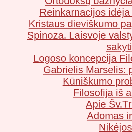
Ortodoksų bažnyčia 
Reinkarnacijos idėja 
Kristaus dieviškumo pa
Spinoza. Laisvoje valsty
sakyti
Logoso koncepcija Fil
Gabrielis Marselis: 
Kūniškumo probl
Filosofija iš 
Apie Šv.T
Adomas ir
Nikėjos