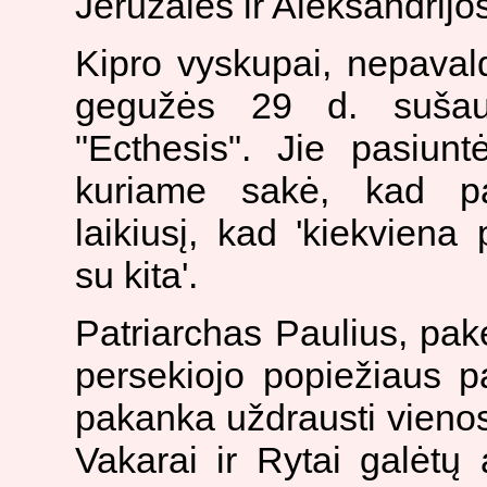
Jeruzalės ir Aleksandrijo
Kipro vyskupai, nepaval
gegužės 29 d. sušauk
"Ecthesis". Jie pasiunt
kuriame sakė, kad pa
laikiusį, kad 'kiekviena
su kita'.
Patriarchas Paulius, pak
persekiojo popiežiaus p
pakanka uždrausti vienos
Vakarai ir Rytai galėtų 