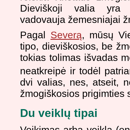
Dieviškoji valia yra
vadovauja žemesniajai žmo
Pagal
Severą
, mūsų Vie
tipo, dieviškosios, be ž
tokias tolimas išvadas m
neatkreipė ir todėl patri
dvi valias, nes, atseit, 
žmogiškosios prigimties s
Du veiklų tipai
Veikimas arba veikla (ene