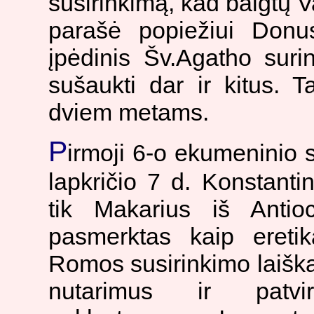
susirinkimą, kad baigtų Va
parašė popiežiui Donu
įpėdinis Šv.Agatho sur
sušaukti dar ir kitus. 
dviem metams.
P
irmoji 6-o ekumeninio 
lapkričio 7 d. Konstant
tik Makarius iš Antioc
pasmerktas kaip eretik
Romos susirinkimo laišk
nutarimus ir patvir