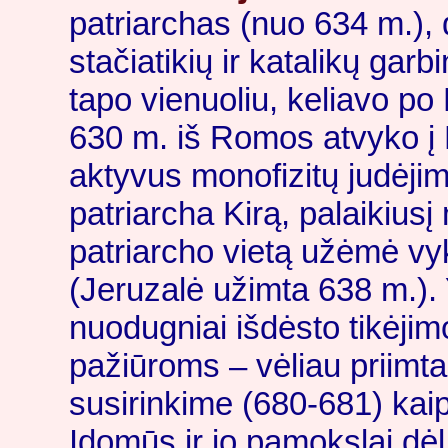
patriarchas (nuo 634 m.),
stačiatikių ir katalikų gar
tapo vienuoliu, keliavo po 
630 m. iš Romos atvyko į 
aktyvus monofizitų judėjim
patriarcha Kirą, palaikiusį
patriarcho vietą užėmė vy
(Jeruzalė užimta 638 m.). 
nuodugniai išdėsto tikėjim
pažiūroms – vėliau priimt
susirinkime (680-681) kaip
Įdomūs ir jo pamokslai dėl 