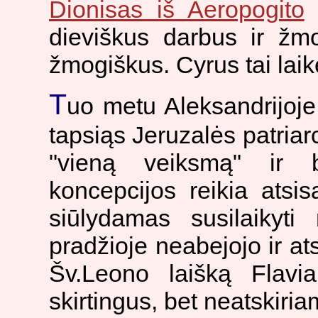
Dionisas iš Aeropogito
a
dieviškus darbus ir žm
žmogiškus. Cyrus tai laik
T
uo metu Aleksandrijoj
tapsiąs Jeruzalės patriarc
"vieną veiksmą" ir b
koncepcijos reikia atsi
siūlydamas susilaikyti
pradžioje neabejojo ir a
Šv.Leono laišką Flavia
skirtingus, bet neatskiri