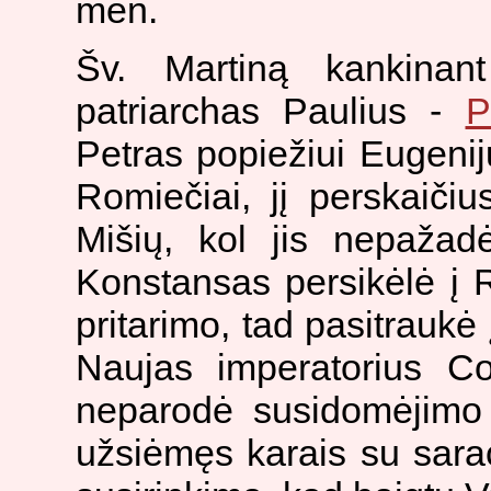
mėn.
Šv. Martiną kankinant
patriarchas Paulius -
P
Petras popiežiui Eugenij
Romiečiai, jį perskaičiu
Mišių, kol jis nepažad
Konstansas persikėlė į 
pritarimo, tad pasitraukė 
Naujas imperatorius Co
neparodė susidomėjimo 
užsiėmęs karais su sara