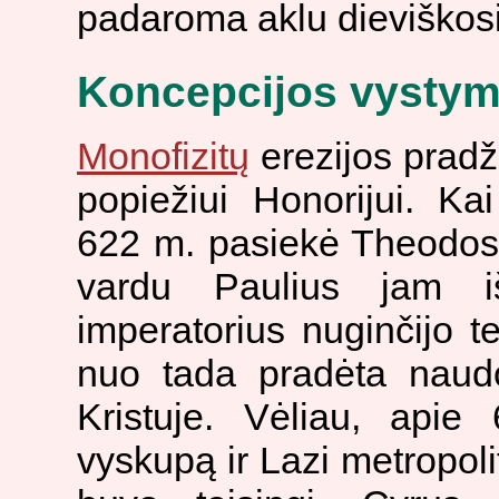
padaroma aklu dieviškosi
Koncepcijos vystymo
Monofizitų
erezijos prad
popiežiui Honorijui. Ka
622 m. pasiekė Theodosi
vardu Paulius jam iš
imperatorius nuginčijo t
nuo tada pradėta naudo
Kristuje. Vėliau, apie
vyskupą ir Lazi metropolit