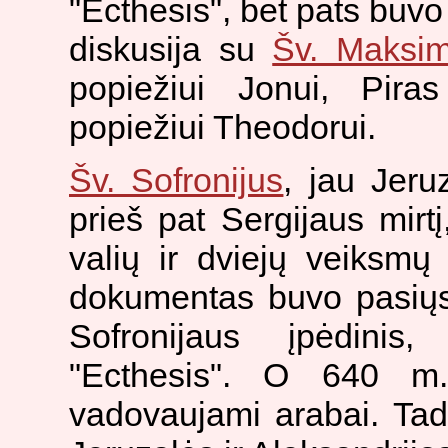
"Ecthesis", bet pats buvo 
diskusija su
Šv. Maksi
popiežiui Jonui, Pira
popiežiui Theodorui.
Šv. Sofronijus
, jau Jeru
prieš pat Sergijaus mirt
valių ir dviejų veiksmų
dokumentas buvo pasiųs
Sofronijaus įpėdinis
"Ecthesis". O 640 m
vadovaujami arabai. Tad 