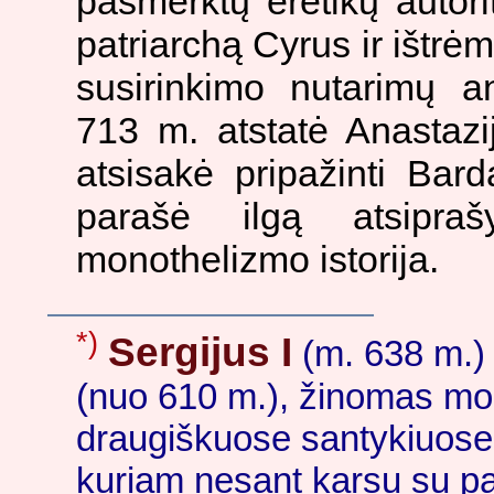
pasmerktų eretikų autori
patriarchą Cyrus ir ištrėm
susirinkimo nutarimų an
713 m. atstatė Anastazi
atsisakė pripažinti Bar
parašė ilgą atsipra
monothelizmo istorija.
*)
Sergijus I
(m. 638 m.) 
(nuo 610 m.), žinomas m
draugiškuose santykiuose 
kuriam nesant karsu su pat