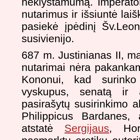
neklystamumą. Imperato
nutarimus ir išsiuntė laiš
pasiekė įpėdinį Šv.Leoną
susivienijo.
687 m. Justinianas II, 
nutarimai nėra pakankama
Kononui, kad surinko p
vyskupus, senatą ir a
pasirašytų susirinkimo 
Philippicus Bardanes,
atstatė
Sergijaus
, Hon