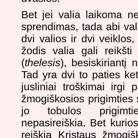
Bet jei valia laikoma ne
sprendimas, tada abi vali
dvi valios ir dvi veiklos
žodis valia gali reikšt
(
thelesis
), besiskiriantį
Tad yra dvi to paties ket
jusliniai troškimai irgi
žmogiškosios prigimties s
jo tobulos prigimti
nepasireiškia. Bet kurios
reiškia Kristaus žmogiš