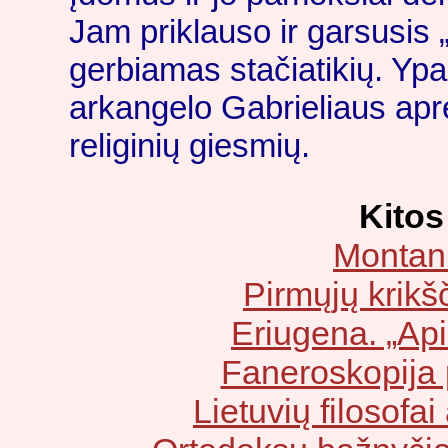
Jam priklauso ir garsusis
gerbiamas stačiatikių. Ypa
arkangelo Gabrieliaus apre
religinių giesmių.
Kitos
Montani
Pirmųjų krikš
Eriugena. „Ap
Faneroskopija 
Lietuvių filosof