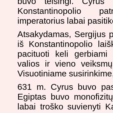
buvo teisingi. Cyrus 
Konstantinopolio pat
imperatorius labai pasitik
Atsakydamas, Sergijus p
iš Konstantinopolio laiš
pacituoti keli gerbiam
valios ir vieno veiksmų
Visuotiniame susirinkime,
631 m. Cyrus buvo pask
Egiptas buvo monofizitų
labai troško suvienyti 