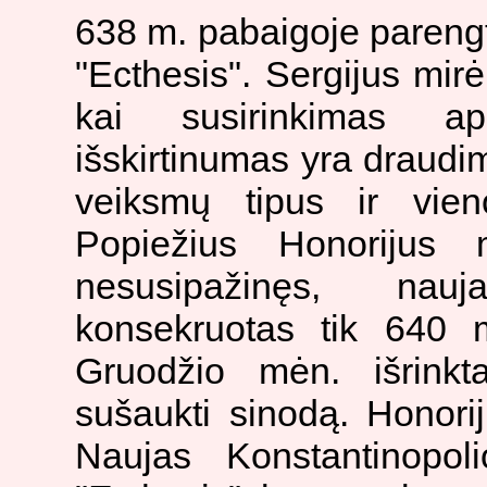
638 m. pabaigoje paren
"Ecthesis". Sergijus mirė
kai susirinkimas ap
išskirtinumas yra draudi
veiksmų tipus ir vien
Popiežius Honorijus
nesusipažinęs, nau
konsekruotas tik 640 
Gruodžio mėn. išrinkt
sušaukti sinodą. Honor
Naujas Konstantinopol