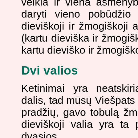
veikla ir viena asmenybė
daryti vieno pobūdžio 
dieviškoji ir žmogiškoji
(kartu dieviška ir žmogišk
kartu dieviško ir žmogišk
Dvi valios
Ketinimai yra neatskir
dalis, tad mūsų Viešpats 
pradžių, gavo tobulą žmo
dieviškoji valia yra ta
dvasios.