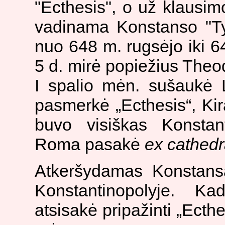
"Ecthesis", o už klausimo
vadinama Konstanso "Typ
nuo 648 m. rugsėjo iki 
5 d. mirė popiežius Theod
I spalio mėn. sušaukė 
pasmerkė „Ecthesis“, Kirą
buvo visiškas Konstant
Roma pasakė
ex cathed
Atkeršydamas Konstansa
Konstantinopolyje. K
atsisakė pripažinti „Ecth