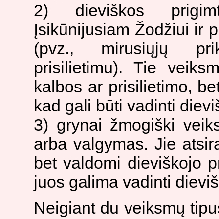
2) dieviškos prigim
Įsikūnijusiam Žodžiui ir 
(pvz., mirusiųjų pr
prisilietimu). Tie veik
kalbos ar prisilietimo, b
kad gali būti vadinti diev
3) grynai žmogiški veiks
arba valgymas. Jie atsi
bet valdomi dieviškojo pr
juos galima vadinti dievi
Neigiant du veiksmų tipus