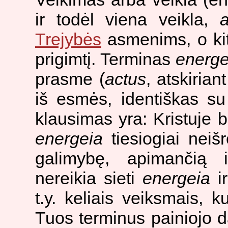
ir todėl viena veikla,
Trejybės
asmenims, o kit
prigimtį. Terminas
energe
prasme (
actus
, atskiria
iš esmės, identiškas s
klausimas yra: Kristuje 
energeia
tiesiogiai neiš
galimybę, apimančią i
nereikia sieti
energeia
i
t.y. keliais veiksmais, 
Tuos terminus painiojo da