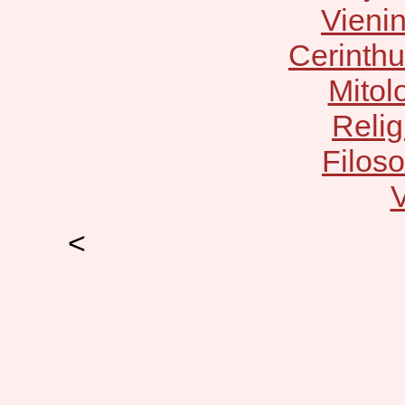
Vienin
Cerinth
Mitolo
Relig
Filoso
V
<