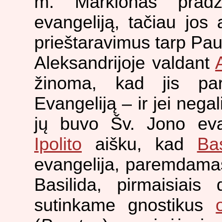
m. Markionas pradž
evangeliją, tačiau jos 
prieštaravimus tarp Pau
Aleksandrijoje valdant
žinoma, kad jis pa
Evangeliją – ir jei nega
jų buvo Šv. Jono evan
Ipolito
aišku, kad
Bas
evangelija, paremdama
Basilida, pirmaisiai
sutinkame gnostikus