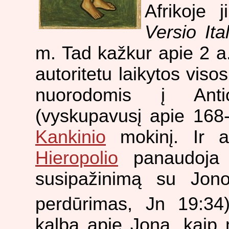
Afrikoje 
Versio Ita
m. Tad kažkur apie 2 a.
autoritetu laikytos viso
nuorodomis į Ant
(vyskupavusį apie 168
Kankinio
mokinį. Ir 
Hieropolio
panaudoja 
susipažinimą su Jon
perdūrimas, Jn 19:34)
kalba apie Joną, kaip 