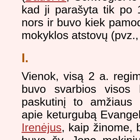
kad ji parašyta tik po 1
nors ir buvo kiek pamod
mokyklos atstovų (pvz.
I.
Vienok, visą 2 a. regi
buvo svarbios visos k
paskutinį to amžiaus
apie keturgubą Evangeli
Irenėjus
, kaip žinome,