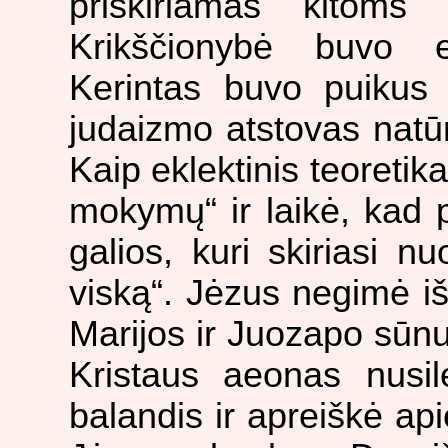
priskiriamas kitoms s
Krikščionybė buvo ek
Kerintas buvo puikus 
judaizmo atstovas natūr
Kaip eklektinis teoretik
mokymų“ ir laikė, kad 
galios, kuri skiriasi n
viską“. Jėzus negimė iš
Marijos ir Juozapo sūnu
Kristaus aeonas nusil
balandis ir apreiškė ap