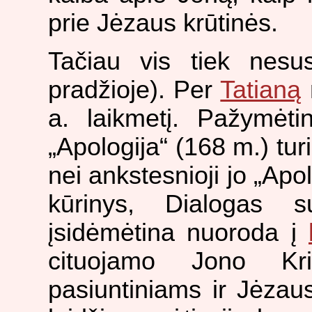
prie Jėzaus krūtinės.
Tačiau vis tiek nes
pradžioje). Per
Tatianą
a. laikmetį. Pažymėt
„Apologija“ (168 m.) tur
nei ankstesnioji jo „Apol
kūrinys, Dialogas 
įsidėmėtina nuoroda į
cituojamo Jono Kri
pasiuntiniams ir Jėzau