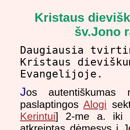
Kristaus dievi
šv.Jono 
Daugiausia tvirti
Kristaus dievišku
Evangelijoje.
J
os autentiškumas 
paslaptingos
Alogi
sekt
Kerintui
] 2-me a. iki
atkreiptas dėmesys į J