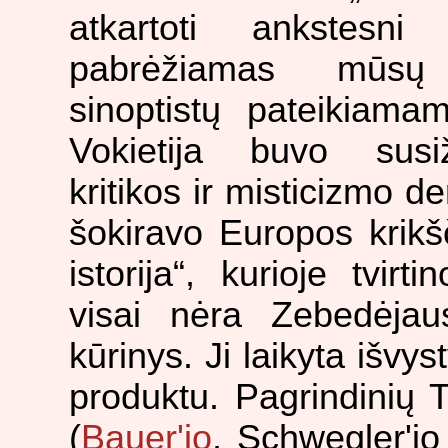
atkartoti ankstesn
pabrėžiamas mūsų V
sinoptistų pateikiamam 
Vokietija buvo susiž
kritikos ir misticizmo d
šokiravo Europos krikš
istorija“, kurioje tvirt
visai nėra Zebedėja
kūrinys. Ji laikyta išvy
produktu. Pagrindinių 
(
Bauer'io
, Schwegler'io