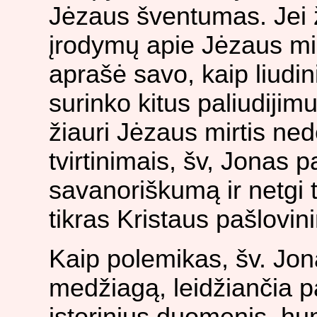
Jėzaus šventumas. Jei
įrodymų apie Jėzaus mirt
aprašė savo, kaip liudini
surinko kitus paliudiji
žiauri Jėzaus mirtis ne
tvirtinimais, šv, Jonas 
savanoriškumą ir netgi t
tikras Kristaus pašlovin
Kaip polemikas, šv. Jon
medžiagą, leidžiančia p
istorinius duomenis, hu