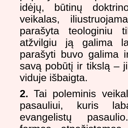
idėjų, būtinų doktrin
veikalas, iliustruojam
parašyta teologiniu ti
atžvilgiu ją galima l
parašyti buvo galima ir
savą pobūtį ir tikslą – j
viduje išbaigta.
2.
Tai poleminis veikal
pasauliui, kuris la
evangelistų pasaulio