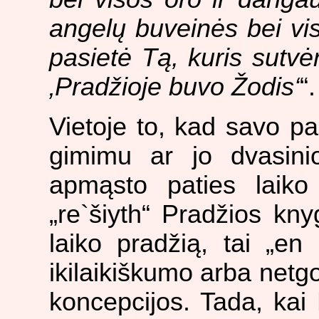
angelų buveinės bei vis
pasietė Tą, kuris sutvė
‚Pradžioje buvo Žodis‘
“.
Vietoje to, kad savo p
gimimu ar jo dvasini
apmąsto paties laiko
„re`šiyth“ Pradžios kn
laiko pradžią, tai „en a
ikilaikiškumo arba net
koncepcijos. Tada, kai