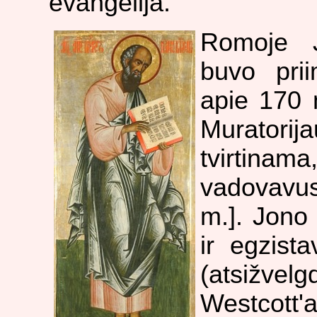
evangelija.
Romoje Jo
buvo prii
apie 170 
Muratori
tvirtinama
vadovavus
m.]. Jono 
ir egzista
(atsižvel
Westcott'a