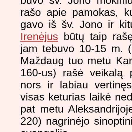
buvo šv. Jono mokiniu.
rašo apie pamokas, ku
gavo iš šv. Jono ir ki
Irenėjus
būtų taip rašę
jam tebuvo 10-15 m. (
Maždaug tuo metu Kar
160-us) rašė veikalą
nors ir labiau vertinę
visas keturias laikė ned
pat metu Aleksandrijo
220) nagrinėjo sinoptin