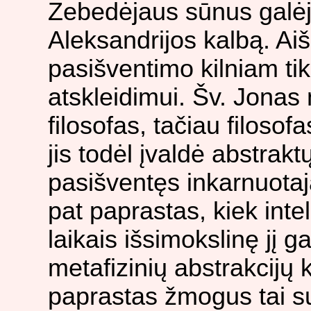
Zebedėjaus sūnus galėjo
Aleksandrijos kalbą. Aiš
pasišventimo kilniam tiks
atskleidimui. Šv. Jonas 
filosofas, tačiau filosof
jis todėl įvaldė abstrak
pasišventęs inkarnuotaj
pat paprastas, kiek inte
laikais išsimokslinę jį ga
metafizinių abstrakcijų 
paprastas žmogus tai s