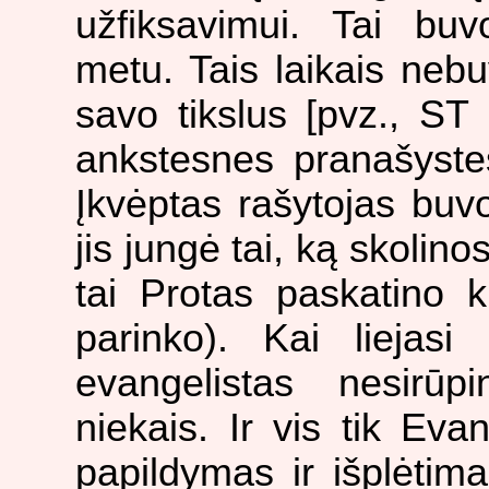
užfiksavimui. Tai buv
metu. Tais laikais nebuv
savo tikslus [pvz., ST 
ankstesnes pranašystes
Įkvėptas rašytojas buv
jis jungė tai, ką skolinosi
tai Protas paskatino k
parinko). Kai liejasi
evangelistas nesirūp
niekais. Ir vis tik Evan
papildymas ir išplėtim