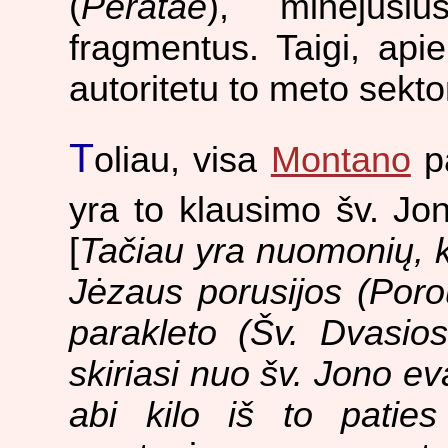
(
Peratae
), minėjusi
fragmentus. Taigi, api
autoritetu to meto sekt
T
oliau, visa
Montano
pa
yra to klausimo šv. Jo
[
Tačiau yra nuomonių,
Jėzaus porusijos (Poro
parakleto (Šv. Dvasios
skiriasi nuo šv. Jono ev
abi kilo iš to paties 