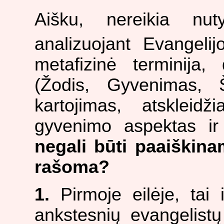
Aišku, nereikia nut
analizuojant Evangelijo
metafizinė terminija
(Žodis, Gyvenimas, Š
kartojimas, atskleid
gyvenimo aspektas ir
negali būti paaiškinam
rašoma?
1.
Pirmoje eilėje, tai i
ankstesnių evangelistų 