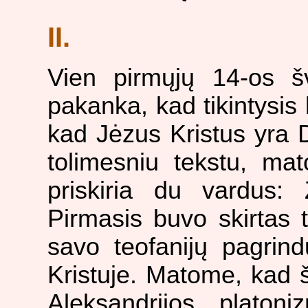
II.
Vien pirmųjų 14-os šv
pakanka, kad tikintysis 
kad Jėzus Kristus yra 
tolimesniu tekstu, ma
priskiria du vardus: 
Pirmasis buvo skirtas 
savo teofanijų pagrind
Kristuje. Matome, kad š
Aleksandrijos platon