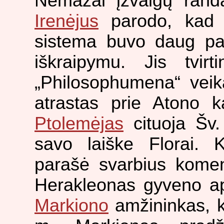
Nemažai įžvalgų rand
Irenėjus
parodo, kad 
sistema buvo daug pag
iškraipymu. Jis tvir
„Philosophumena“ veika
atrastas prie Atono k
Ptolemėjas
cituoja Šv.
savo laiške Florai.
parašė svarbius komen
Herakleonas gyveno ap
Markiono
amžininkas, 