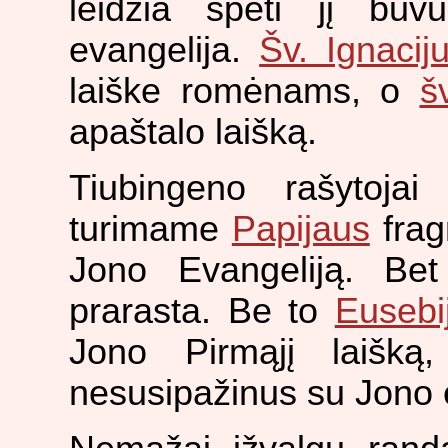
leidžia spėti jį bu
evangelija.
Šv. Ignacij
laiške romėnams, o
š
apaštalo laišką.
Tiubingeno rašytoja
turimame
Papijaus
frag
Jono Evangeliją. Bet
prarasta. Be to
Eusebi
Jono Pirmąjį laišką
nesusipažinus su Jono 