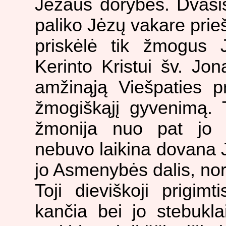
Jėzaus dorybes. Dvasi
paliko Jėzų vakare prieš
priskėlė tik žmogus 
Kerinto Kristui šv. Jon
amžinąją Viešpaties pr
žmogiškąjį gyvenimą. T
žmonija nuo pat jo 
nebuvo laikina dovana 
jo Asmenybės dalis, nor
Toji dieviškoji prigim
kančia bei jo stebukla