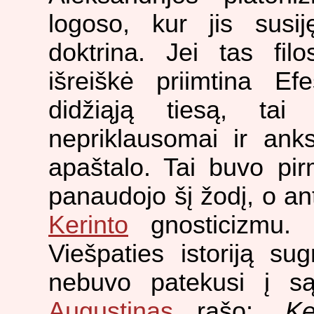
logoso, kur jis sus
doktrina. Jei tas fil
išreiškė priimtina 
didžiąją tiesą, tai
nepriklausomai ir anks
apaštalo. Tai buvo pir
panaudojo šį žodį, o ant
Kerinto
gnosticizmu. 
Viešpaties istoriją sug
nebuvo patekusi į s
Augustinas
rašo: „
Ke