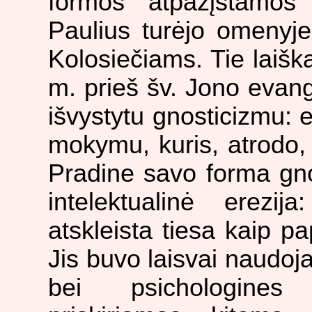
formos atpažįstamos
Paulius turėjo omenyj
Kolosiečiams. Tie laiš
m. prieš šv. Jono evange
išvystytu gnosticizmu: 
mokymu, kuris, atrodo,
Pradine savo forma gno
intelektualinė erez
atskleista tiesa kaip 
Jis buvo laisvai naudo
bei psichologines 