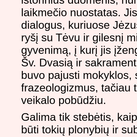
laikmečio nuostatas. Ji
dialogus, kuriuose Jėzu
ryšį su Tėvu ir gilesnį
gyvenimą, į kurį jis įže
Šv. Dvasią ir sakramen
buvo pajusti mokyklos, 
frazeologizmus, tačiau 
veikalo pobūdžiu.
Galima tik stebėtis, kaip
būti tokių plonybių ir su