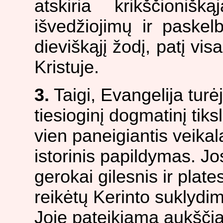
atskiria krikščioni
išvedžiojimų ir paskel
dieviškąjį žodį, patį vis
Kristuje.
3.
Taigi, Evangelija turėj
tiesioginį dogmatinį tiks
vien paneigiantis veikal
istorinis papildymas. Jo
gerokai gilesnis ir plates
reikėtų Kerinto suklydimų
Joje pateikiama aukšči