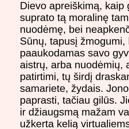
Dievo apreiškimą, kaip g
suprato tą moralinę tams
nuodėmę, bei neapkenčia
Sūnų, tapusį žmogumi, k
paaukodamas savo gyvyb
aistrų, arba nuodėmių, a
patirtimi, tų širdį dras
samariete, žydais. Jono 
paprasti, tačiau gilūs. 
ir džiaugsmą mažam vaik
užkerta kelią virtualiem