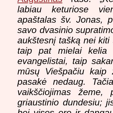
labiau keturiose vi
apaštalas šv. Jonas, p
savo dvasinio supratimo
aukštesnį tašką nei kiti 
taip pat mielai kelia
evangelistai, taip sak
mūsų Viešpačiu kaip 
pasakė nedaug. Tačia
vaikščiojimas žeme, 
griaustinio dundesiu; j
bei visos oro ir dangaus