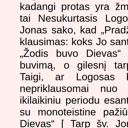
kadangi protas yra žm
tai Nesukurtasis Logos
Jonas sako, kad „Pradž
klausimas: koks Jo sant
„Žodis buvo Dievas“ 
buvimą, o gilesnį tar
Taigi, ar Logosas b
nepriklausomai nuo 
ikilaikiniu periodu esa
su monoteistine pažiū
Dievas“ [ Tarp šv. J