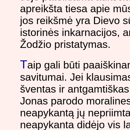
apreikšta tiesa apie mū
jos reikšmė yra Dievo s
istorinės inkarnacijos, 
Žodžio pristatymas.
T
aip gali būti paaiškin
savitumai. Jei klausimas
šventas ir antgamtiškas,
Jonas parodo moralines 
neapykantą jų nepriimtai 
neapykanta didėjo vis l