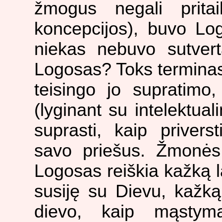
žmogus negali pritai
koncepcijos), buvo Lo
niekas nebuvo sutver
Logosas? Toks terminas,
teisingo jo supratimo
(lyginant su intelektual
suprasti, kaip privers
savo priešus. Žmonės 
Logosas reiškia kažką l
susiję su Dievu, kažką
dievo, kaip mąstym