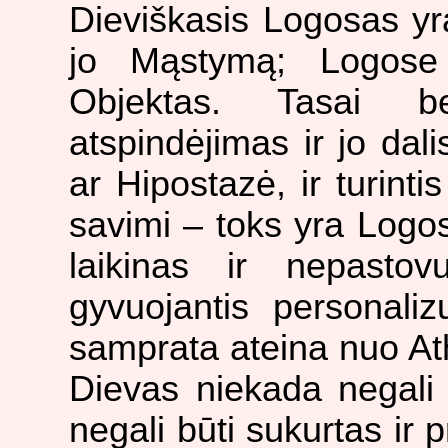
Dieviškasis Logosas yr
jo Mąstymą; Logose
Objektas. Tasai b
atspindėjimas ir jo dali
ar Hipostazė, ir turinti
savimi – toks yra Logo
laikinas ir nepasto
gyvuojantis personali
samprata ateina nuo At
Dievas niekada negali 
negali būti sukurtas ir 