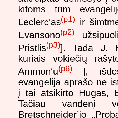
kitoms trim evangel
(p1)
Leclerc‘as
ir šimtme
(p2)
Evansono
užsipuol
(p3)
Pristlis
]. Tada J. H
kuriais vokiečių rašyt
(p6)
Ammon‘u
], išd
evangelija aprašo ne ist
į tai atsikirto Hugas, E
Tačiau vandenį v
Bretschneider’io „Proba