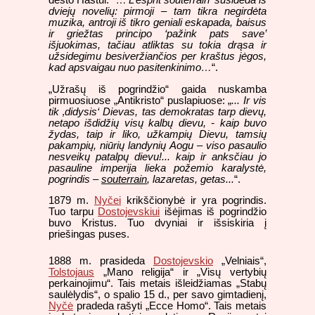
dviejų novelių: pirmoji – tam tikra negirdėta
muzika, antroji iš tikro geniali eskapada, baisus
ir griežtas principo ‘pažink pats save’
išjuokimas, tačiau atliktas su tokia drąsa ir
užsidegimu besiveržiančios per kraštus jėgos,
kad apsvaigau nuo pasitenkinimo…
“.
„Užrašų iš pogrindžio“ gaida nuskamba
pirmuosiuose „Antikristo“ puslapiuose: „
... Ir vis
tik ‚didysis‘ Dievas, tas demokratas tarp dievų,
netapo išdidžių visų kalbų dievu, - kaip buvo
žydas, taip ir liko, užkampių Dievu, tamsių
pakampių, niūrių landynių Aogu – viso pasaulio
nesveikų patalpų dievu!... kaip ir anksčiau jo
pasauline imperija lieka požemio karalystė,
pogrindis –
souterrain
, lazaretas, getas...
“.
1879 m.
Nyčei
krikščionybė ir yra pogrindis.
Tuo tarpu
Dostojevskiui
išėjimas iš pogrindžio
buvo Kristus. Tuo dvyniai ir išsiskiria į
priešingas puses.
1888 m. prasideda
Dostojevskio
„Velniais“,
Tolstojaus
„Mano religija“ ir „Visų vertybių
perkainojimu“. Tais metais išleidžiamas „Stabų
saulėlydis“, o spalio 15 d., per savo gimtadienį,
Nyčė
pradeda rašyti „Ecce Homo“. Tais metais