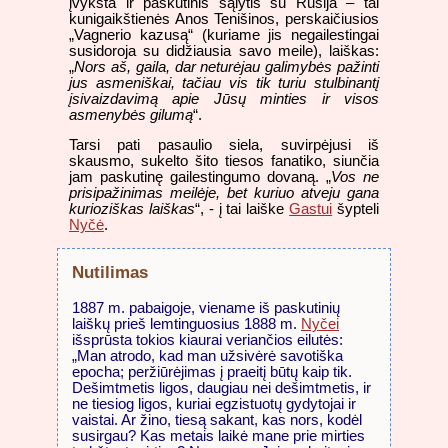
įvyksta ir paskutinis sąlytis su Rusija – tai
kunigaikštienės Anos Tenišinos, perskaičiusios
„Vagnerio kazusą“ (kuriame jis negailestingai
susidoroja su didžiausia savo meile), laiškas:
„
Nors aš, gaila, dar neturėjau galimybės pažinti
jus asmeniškai, tačiau vis tik turiu stulbinantį
įsivaizdavimą apie Jūsų minties ir visos
asmenybės gilumą
“.
Tarsi pati pasaulio siela, suvirpėjusi iš
skausmo, sukelto šito tiesos fanatiko, siunčia
jam paskutinę gailestingumo dovaną. „
Vos ne
prisipažinimas meilėje, bet kuriuo atveju gana
kurioziškas laiškas
“, - į tai laiške
Gastui
šypteli
Nyčė
.
Nutilimas
1887 m. pabaigoje, viename iš paskutinių
laiškų prieš lemtinguosius 1888 m.
Nyčei
išsprūsta tokios kiaurai veriančios eilutės:
„Man atrodo, kad man užsivėrė savotiška
epocha; peržiūrėjimas į praeitį būtų kaip tik.
Dešimtmetis ligos, daugiau nei dešimtmetis, ir
ne tiesiog ligos, kuriai egzistuotų gydytojai ir
vaistai. Ar žino, tiesą sakant, kas nors, kodėl
susirgau? Kas metais laikė mane prie mirties