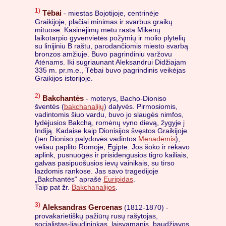
1)
Tėbai
- miestas Bojotijoje, centrinėje
Graikijoje, plačiai minimas ir svarbus graikų
mituose. Kasinėjimų metu rasta Mikėnų
laikotarpio gyvenvietės požymių ir molio plytelių
su linijiniu B raštu, parodančiomis miesto svarbą
bronzos amžiuje. Buvo pagrindiniu varžovu
Atėnams. Iki sugriaunant Aleksandrui Didžiajam
335 m. pr.m.e., Tėbai buvo pagrindinis veikėjas
Graikijos istorijoje.
2)
Bakchantės
- moterys, Bacho-Dioniso
šventės (
bakchanalijų
) dalyvės. Pirmosiomis,
vadintomis šiuo vardu, buvo jo slaugės nimfos,
lydėjusios Bakchą, romėnų vyno dievą, žygyje į
Indiją. Kadaise kaip Dionisijos švęstos Graikijoje
(ten Dioniso palydovės vadintos
Menadėmis
),
vėliau paplito Romoje, Egipte. Jos šoko ir rėkavo
aplink, pusnuogės ir prisidengusios tigro kailiais,
galvas pasipuošusios ievų vainikais, su tirso
lazdomis rankose. Jas savo tragedijoje
„Bakchantės“ aprašė
Euripidas
.
Taip pat žr.
Bakchanalijos
.
3)
Aleksandras Gercenas
(1812-1870) -
provakarietiškų pažiūrų rusų rašytojas,
socialistas-liaudininkas, laisvamanis, baudžiavos