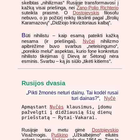
skelbtas „nihilizmas“ Rusijoje transformavosi į
kažką visai priešinga, nei
Žano-Polio Richterio
suteikta prasmė. O
Dostojevskis
filosofu
nebuvo, o jo požiūrį reiktų tikslinti pagal „Brolių
Karamazovų“ „Didžiojo Inkvizitoriaus kalbą“.
B
ūti nihilistu – kaip esamą pateikti kažką
nesama (ir priešingai).
Nyčei
nihilizmo
apibrėžime buvo svarbus „neteisingumo“,
„poreikio melui“ aspektas, kurio fone konkretus
nihilisto tikėjimas (į Dievą ar Šėtoną) nėra
esminis. Svarbu – ką jis siūlo „tikėti kitiems“.
Rusijos dvasia
„
Pikti žmonės neturi dainų. Tai kodėl rusai
turi dainas?
“,
Nyčė
Apmąstant
Nyčės
klausimus, įdomu
pažvelgti į didžiausią šių dienų
priešstatą – Rytai-Vakarai.
Rusijoje tuo metu gimė
Dostojevskio
Visažmogis.
Puškino
„Užkalbėjimo“ eilutės