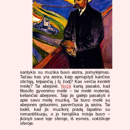
santykis su muzika buvo aistra, įsimylėjimas.
Tačiau kas yra aistra, kaip apmąstyti kančios
stichiją, telpančią į šį žodį? Kas verčia
kentėti
meilę? Tai abejonė.
Nyčė
kartą pasakė, kad
filosofo gyvenimo meilė – tai meilė moteriai,
keliančiai abejones. Taip jis galėjo pasakyti ir
apie savo meilę muziką. Tai buvo meilė su
abejonės geluonimi, paverčiusia ją aistra. Tai
todėl, kad jis muzikinį pradą tapatino su
romantiškuoju, o jo herojiška misija buvo –
įkūnyti save toje sferoje, iš esmės,
vokiškoje
sferoje.