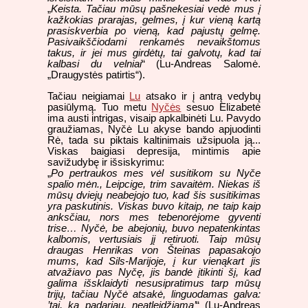
„
Keista. Tačiau mūsų pašnekesiai vedė mus į
kažkokias prarajas, gelmes, į kur vieną kartą
prasiskverbia po vieną, kad pajustų gelmę.
Pasivaikščiodami renkamės nevaikštomus
takus, ir jei mus girdėtų, tai galvotų, kad tai
kalbasi du velniai
“ (Lu-Andreas Salomė.
„Draugystės patirtis“).
Tačiau neigiamai
Lu
atsako ir į antrą vedybų
pasiūlymą. Tuo metu
Nyčės
sesuo Elizabetė
ima austi intrigas, visaip apkalbinėti Lu. Pavydo
graužiamas, Nyčė Lu akyse bando apjuodinti
Rė, tada su piktais kaltinimais užsipuola ją...
Viskas baigiasi depresija, mintimis apie
savižudybę ir išsiskyrimu:
„
Po pertraukos mes vėl susitikom su Nyče
spalio mėn., Leipcige, trim savaitėm. Niekas iš
mūsų dviejų neabejojo tuo, kad šis susitikimas
yra paskutinis. Viskas buvo kitaip, ne taip kaip
anksčiau, nors mes tebenorėjome gyventi
trise… Nyčė, be abejonių, buvo nepatenkintas
kalbomis, vertusiais jį retiruoti. Taip mūsų
draugas Henrikas von Šteinas papasakojo
mums, kad Sils-Marijoje, į kur vienąkart jis
atvažiavo pas Nyčę, jis bandė įtikinti šį, kad
galima išsklaidyti nesusipratimus tarp mūsų
trijų, tačiau Nyčė atsakė, linguodamas galva:
’tai, ką padariau, neatleidžiama’
“ (Lu-Andreas