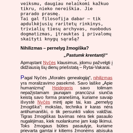
veiksmu, daugiau nelaikomi kažkuo
tikru, nieko nereiškia. Jie
prarado prasmę.
Tai gal filosofija dabar – tik
apdulkėjusių raritetų rinkinys,
trivialių tiesų archyvas, nuobodus
dogmatizmas, įtrauktas į privalomų
skaityti knygų sąrašą?
Nihilizmas – pernelyg žmogiška?
„Pastumk krentantį!“
Apmąstant
Nyčės
klausimus, įdomu pažvelgti į
didžiausią šių dienų priešstatą – Rytai-Vakarai.
P
agal Nyčės „Moralės genealogiją“,
nihilizmas
yra moralizavimo pasekmė. Savo laiške „Apie
humanizmą“
Heidegeris
savo tolimam
nepažįstamam jaunajam prancūzui siunčia
keistą savo forma pranešimą, kuriame savaip
išvystė
Nyčės
mintį apie tai, kas „pernelyg
žmogiška“: mokslas, technika ir karas nėra
antihumaniški, o tik persunkti valios valdžiai.
Tigras žmogiškas buvimas nėra tiek pasaulio
nugalėjimas, kiek nuolankume jam kaip likimui.
Toks žmogaus būties pasaulyje, kuriame
prievarta gamtai ir kitiems žmonėms atsisuka