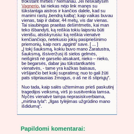
trokštant mirties? Nemanau. Jei neskaitysim
Vagnerio
, tai niekas nėjo link manęs su
tūkstantąja aistros ir kančios dalele, kad su
manimi rastų ‚bendrą kalbą‘; kaip vaikas buvau
vienas, taip ir dabar, 44 metų, vis dar vienas.
Tai siaubingas praeitas dešimtmetis, kai man
teko išbandyti, ką reiškia tokiu laipsniu būti
vienišu, atsiskyrusiu: ką reiškia vienatvė
kenčiančiojo, netekusio jokių pasipriešinimo
priemonių, kaip nors ‚apginti‘ save. [ ... ]
„Į tokį šauksmą, kokiu buvo mano Zaratustra,
šauksmą, išsiveržusį iš sielos gelmės,
neišgirsti nė garselio atsakant, nieko – nieko,
be begarsės, dabar jau tūkstantkartės
vienatvės, - tame yra kažkas baisaus,
viršijančio bet kokį supratimą; nuo to gali žūti
pats stipriausias žmogus, o aš ne iš stipriųjų“.
Nuo tada, kaip salės užtemimas prieš paskutinį
tragedijos veiksmą, virš jo susitvenkia tamsa.
Nyčės vienatvė tampa neprasiskverbiama,
„mirtina tyla“: „Ilgas tylėjimas užgrūdino mano
išdidumą“.
Papildomi komentarai: