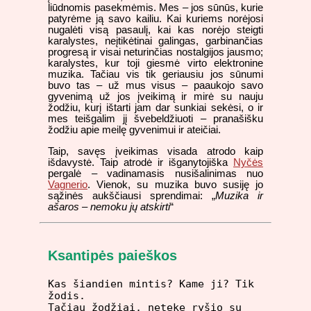
liūdnomis pasekmėmis. Mes – jos sūnūs, kurie
patyrėme ją savo kailiu. Kai kuriems norėjosi
nugalėti visą pasaulį, kai kas norėjo steigti
karalystes, neįtikėtinai galingas, garbinančias
progresą ir visai neturinčias nostalgijos jausmo;
karalystes, kur toji giesmė virto elektronine
muzika. Tačiau vis tik geriausiu jos sūnumi
buvo tas – už mus visus – paaukojo savo
gyvenimą už jos įveikimą ir mirė su nauju
žodžiu, kurį ištarti jam dar sunkiai sekėsi, o ir
mes teišgalim jį švebeldžiuoti – pranašišku
žodžiu apie meilę gyvenimui ir ateičiai.
Taip, savęs įveikimas visada atrodo kaip
išdavystė. Taip atrodė ir išganytojiška
Nyčės
pergalė – vadinamasis nusišalinimas nuo
Vagnerio
. Vienok, su muzika buvo susiję jo
sąžinės aukščiausi sprendimai: „
Muzika ir
ašaros – nemoku jų atskirti
“
Ksantipės paieškos
Kas šiandien mintis? Kame ji? Tik
žodis.
Tačiau žodžiai, netekę ryšio su