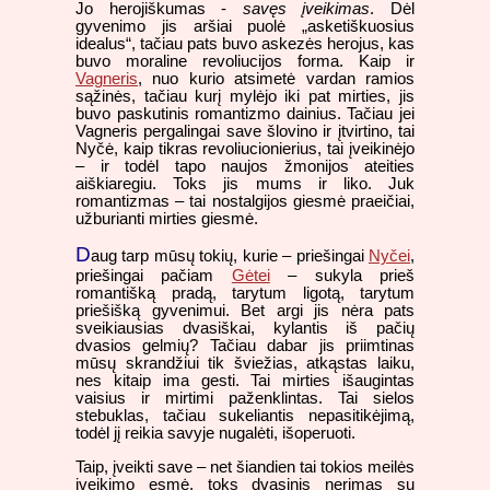
Jo herojiškumas -
savęs įveikimas
. Dėl
gyvenimo jis aršiai puolė „asketiškuosius
idealus“, tačiau pats buvo askezės herojus, kas
buvo moraline revoliucijos forma. Kaip ir
Vagneris
, nuo kurio atsimetė vardan ramios
sąžinės, tačiau kurį mylėjo iki pat mirties, jis
buvo paskutinis romantizmo dainius. Tačiau jei
Vagneris pergalingai save šlovino ir įtvirtino, tai
Nyčė, kaip tikras revoliucionierius, tai įveikinėjo
– ir todėl tapo naujos žmonijos ateities
aiškiaregiu. Toks jis mums ir liko. Juk
romantizmas – tai nostalgijos giesmė praeičiai,
užburianti mirties giesmė.
D
aug tarp mūsų tokių, kurie – priešingai
Nyčei
,
priešingai pačiam
Gėtei
– sukyla prieš
romantišką pradą, tarytum ligotą, tarytum
priešišką gyvenimui. Bet argi jis nėra pats
sveikiausias dvasiškai, kylantis iš pačių
dvasios gelmių? Tačiau dabar jis priimtinas
mūsų skrandžiui tik šviežias, atkąstas laiku,
nes kitaip ima gesti. Tai mirties išaugintas
vaisius ir mirtimi paženklintas. Tai sielos
stebuklas, tačiau sukeliantis nepasitikėjimą,
todėl jį reikia savyje nugalėti, išoperuoti.
Taip, įveikti save – net šiandien tai tokios meilės
įveikimo esmė, toks dvasinis nerimas su