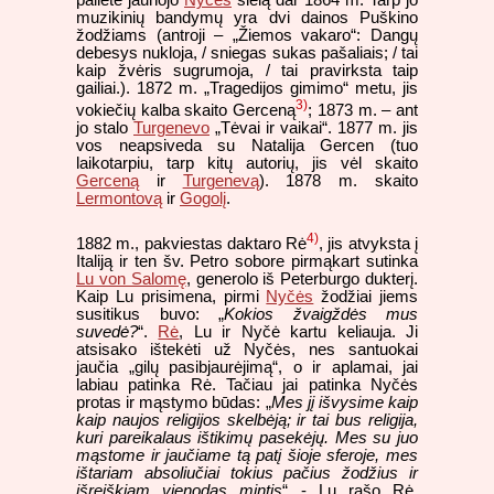
palietė jaunojo
Nyčės
sielą dar 1864 m. Tarp jo
muzikinių bandymų yra dvi dainos Puškino
žodžiams (antroji – „Žiemos vakaro“: Dangų
debesys nukloja, / sniegas sukas pašaliais; / tai
kaip žvėris sugrumoja, / tai pravirksta taip
gailiai.). 1872 m. „Tragedijos gimimo“ metu, jis
3)
vokiečių kalba skaito Gerceną
; 1873 m. – ant
jo stalo
Turgenevo
„Tėvai ir vaikai“. 1877 m. jis
vos neapsiveda su Natalija Gercen (tuo
laikotarpiu, tarp kitų autorių, jis vėl skaito
Gerceną
ir
Turgenevą
). 1878 m. skaito
Lermontovą
ir
Gogolį
.
4)
1882 m., pakviestas daktaro Rė
, jis atvyksta į
Italiją ir ten šv. Petro sobore pirmąkart sutinka
Lu von Salomę
, generolo iš Peterburgo dukterį.
Kaip Lu prisimena, pirmi
Nyčės
žodžiai jiems
susitikus buvo: „
Kokios žvaigždės mus
suvedė?
“.
Rė
, Lu ir Nyčė kartu keliauja. Ji
atsisako ištekėti už Nyčės, nes santuokai
jaučia „gilų pasibjaurėjimą“, o ir aplamai, jai
labiau patinka Rė. Tačiau jai patinka Nyčės
protas ir mąstymo būdas: „
Mes jį išvysime kaip
kaip naujos religijos skelbėją; ir tai bus religija,
kuri pareikalaus ištikimų pasekėjų. Mes su juo
mąstome ir jaučiame tą patį šioje sferoje, mes
ištariam absoliučiai tokius pačius žodžius ir
išreiškiam vienodas mintis
“ - Lu rašo Rė.