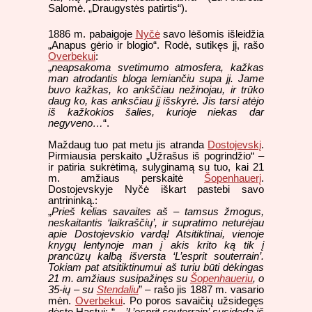
Salomė. „Draugystės patirtis“).
1886 m. pabaigoje
Nyčė
savo lėšomis išleidžia
„Anapus gėrio ir blogio“. Rodė, sutikęs jį, rašo
Overbekui
:
„
neapsakoma svetimumo atmosfera, kažkas
man atrodantis bloga lemiančiu supa jį. Jame
buvo kažkas, ko ankščiau nežinojau, ir trūko
daug ko, kas anksčiau jį išskyrė. Jis tarsi atėjo
iš kažkokios šalies, kurioje niekas dar
negyveno…
“.
Maždaug tuo pat metu jis atranda
Dostojevskį
.
Pirmiausia perskaito „Užrašus iš pogrindžio“ –
ir patiria sukrėtimą, sulyginamą su tuo, kai 21
m. amžiaus perskaitė
Šopenhauerį
.
Dostojevskyje Nyčė iškart pastebi savo
antrininką.:
„
Prieš kelias savaites aš – tamsus žmogus,
neskaitantis ‘laikraščių’, ir supratimo neturėjau
apie Dostojevskio vardą! Atsitiktinai, vienoje
knygų lentynoje man į akis krito ką tik į
prancūzų kalbą išversta ‘L’esprit souterrain’.
Tokiam pat atsitiktinumui aš turiu būti dėkingas
21 m. amžiaus susipažinęs su
Šopenhaueriu
, o
35-ių – su
Stendaliu
” – rašo jis 1887 m. vasario
mėn.
Overbekui
. Po poros savaičių užsidegęs
dėsto Hastui: “
…’L’esprit souterrain’ susideda iš