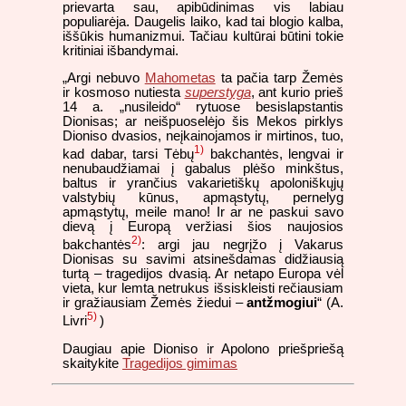
prievarta sau, apibūdinimas vis labiau
populiarėja. Daugelis laiko, kad tai blogio kalba,
iššūkis humanizmui. Tačiau kultūrai būtini tokie
kritiniai išbandymai.
„Argi nebuvo
Mahometas
ta pačia tarp Žemės
ir kosmoso nutiesta
superstyga
, ant kurio prieš
14 a. „nusileido“ rytuose besislapstantis
Dionisas; ar neišpuoselėjo šis Mekos pirklys
Dioniso dvasios, neįkainojamos ir mirtinos, tuo,
1)
kad dabar, tarsi Tėbų
bakchantės, lengvai ir
nenubaudžiamai į gabalus plėšo minkštus,
baltus ir yrančius vakarietiškų apoloniškųjų
valstybių kūnus, apmąstytų, pernelyg
apmąstytų, meile mano! Ir ar ne paskui savo
dievą į Europą veržiasi šios naujosios
2)
bakchantės
: argi jau negrįžo į Vakarus
Dionisas su savimi atsinešdamas didžiausią
turtą – tragedijos dvasią. Ar netapo Europa vėl
vieta, kur lemta netrukus išsiskleisti rečiausiam
ir gražiausiam Žemės žiedui –
antžmogiui
“ (A.
5)
Livri
)
Daugiau apie Dioniso ir Apolono priešpriešą
skaitykite
Tragedijos gimimas