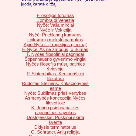
juodą karatė diržą.
Filosofijos forumas
L'ombra di Venezia
Nyčė: Valia mirčiai
Nyčė ir Vokietija
Nyčė: Prieblandų kumyras
Linksmojo mokslo pamokos
Apie Nyčės „Tragedijos gimimą“
F. Nyčė: Aš ne žmogus, o likimas
F. Nyčės filosofiniai pagrindai
Šopenhauerio gyvenimo vingiai
Nyčės filosofija mūsų patirties
šviesoje
P. Sloterdaikas. Kentauriškoji
literatura
Rudolfas Šteineris. Krikščionybes
esmė
Nyčė: Sukilimas prieš vertybes
Asmenybės koncepcija Nyčės
filosofijoje
K. Jungo psichoanalizės
pagrindinės sąvokos
Dostojevskis: Puškinui skirta
šventė
Didysis terminatorius
O. Schrader. Arijų religija