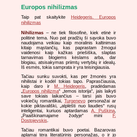
Europos nihilizmas
Taip pat skaitykite
Heidegeris. Europos
nihilizmas
Nihilizmas
– ne tiek filosofinė, kiek etinė ir
politinė tema. Nuo pat pradžių ši sąvoka buvo
naudojama veikiau kaip moralinis kaltinimas
kitaip mąstančių, kas paprastam žmogui
vaidenosi kaip kažkas priešiška, slaptas
tarnavimas blogiems kėslams arba, dar
blogiau, atsisakymas priimtų vertybių ir idealų.
Iš esmės, tokia samprata ir yra teisingiausia.
Tačiau sunku suvokti, kas per žmonės yra
nihilistai ir kodėl tokias tapo. Paprasčiausia,
kaip daro ir
M. Heidegeris
, pradėdamas
„
Europos nihilizmą
“ „temos istorija“, jais laikyti
save tokiais laikančius – tarsi jais buvo
vokiečių romantikai,
Turgenevo
personažai ar
kokie piktavališki, „atplėšti nuo liaudies“ rusų
inteligentai, kuriuos aptardamas
A. Puškiną
,
„Paaiškinamajame žodyje“ mini
F.
Dostojevskis
.
Tačiau romantikai buvo poetai. Bazarovas
aplamai tėra literatūrinis personažas, o ir jo