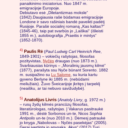
panaikinimo iniciatorius. Nuo 1847 m.
emigracijoje Europoje.
Debiutavo esė „Diletantizmas moksle“
(1842).Daugiausia rašė būdamas emigracijoje
Londone ir savo rašiniais bandė paveikti padėtį
Rusijoje. Parašė socialinį romaną „Kas kaltas?“
(1845-46), taip pat svarbūs jo „Laiškai“ (išleisti
1855 m.), autobiografija „Praeitis ir mintys“
(1852-1870).
4)
Paulis Rė
(
Paul Ludwig Carl Heinrich Ree
,
1849-1901) – vokiečių rašytojas, filosofas
pozityvistas,
Nyčės
draugas (nuo 1873 m.).
Svarbiausias kūrinys – „Moralinių jausmų kilmė“
(1877), parašyta ssu Nyče būnant Sorento. 1882
m. susipažino su
Lu Salome
, su kuria kartu
gyveno Berlyne iki 1885 m. (nebūdami
meilužiais). Žuvo Šveicarijoje įkritęs į tarpeklį
(neaišku, ar tai nebuvo savižudybė).
5)
Anatolijus Livris
(
Anatoly Livry
, g. 1972 m.)
– rusų žydų kilmės prancūzų filosofas,
literatūrologas, rašytojas. Į Vakarus pasitraukė
1991 m., dėstė Sorbonos un-te, Nicos
Sophia
Antipolis
un-te (nuo 2010 m.). Dėmesį patraukė
jo knyga „Nabolovas – Nyčės pasekėjas“ (2005).
Gerai įvertinta jo apysaka „Akys“ (2017).Turi