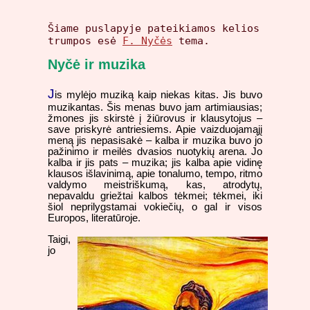
Šiame puslapyje pateikiamos kelios
trumpos esė
F. Nyčės
tema.
Nyčė ir muzika
J
is mylėjo muziką kaip niekas kitas. Jis buvo
muzikantas. Šis menas buvo jam artimiausias;
žmones jis skirstė į žiūrovus ir klausytojus –
save priskyrė antriesiems. Apie vaizduojamąjį
meną jis nepasisakė – kalba ir muzika buvo jo
pažinimo ir meilės dvasios nuotykių arena. Jo
kalba ir jis pats – muzika; jis kalba apie vidinę
klausos išlavinimą, apie tonalumo, tempo, ritmo
valdymo meistriškumą, kas, atrodytų,
nepavaldu griežtai kalbos tėkmei; tėkmei, iki
šiol neprilygstamai vokiečių, o gal ir visos
Europos, literatūroje.
Taigi,
jo