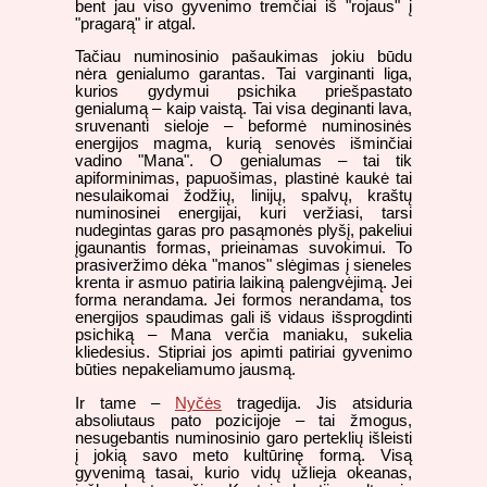
bent jau viso gyvenimo tremčiai iš "rojaus" į
"pragarą" ir atgal.
Tačiau numinosinio pašaukimas jokiu būdu
nėra genialumo garantas. Tai varginanti liga,
kurios gydymui psichika priešpastato
genialumą – kaip vaistą. Tai visa deginanti lava,
sruvenanti sieloje – beformė numinosinės
energijos magma, kurią senovės išminčiai
vadino "Mana". O genialumas – tai tik
apiforminimas, papuošimas, plastinė kaukė tai
nesulaikomai žodžių, linijų, spalvų, kraštų
numinosinei energijai, kuri veržiasi, tarsi
nudegintas garas pro pasąmonės plyšį, pakeliui
įgaunantis formas, prieinamas suvokimui. To
prasiveržimo dėka "manos" slėgimas į sieneles
krenta ir asmuo patiria laikiną palengvėjimą. Jei
forma nerandama. Jei formos nerandama, tos
energijos spaudimas gali iš vidaus išsprogdinti
psichiką – Mana verčia maniaku, sukelia
kliedesius. Stipriai jos apimti patiriai gyvenimo
būties nepakeliamumo jausmą.
Ir tame –
Nyčės
tragedija. Jis atsiduria
absoliutaus pato pozicijoje – tai žmogus,
nesugebantis numinosinio garo perteklių išleisti
į jokią savo meto kultūrinę formą. Visą
gyvenimą tasai, kurio vidų užlieja okeanas,