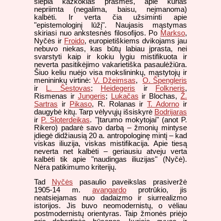
slepia kažkokias prasmes, apie kurias
nepriimta (negalima, baisu, neįmanoma)
kalbėti. Ir verta čia užsiminti apie
"epistemologinį lūžį". Naujasis mąstymas
skiriasi nuo ankstesnės filosofijos. Po
Markso
,
Nyčės ir
Froido
, europietiškiems dvikojams jau
nebuvo niekas, kas būtų labiau įprasta, nei
svarstyti kaip ir kokiu lygiu mistifikuota ir
neverta pasitikėjimo vakarietiška pasaulėžiūra.
Šiuo keliu nuėjo visa mokslininkų, mąstytojų ir
menininkų virtinė:
V. Džeimsas
,
O. Špengleris
ir
L. Šestovas
;
Heidegeris
ir
Folkneris
,
Rismenas ir
Jungeris
;
Lukačas
ir Blochas,
Ž.
Sartras
ir
Pikaso
, R. Rolanas ir
T. Adorno
ir
daugybė kitų. Tarp vėlyvųjų išsiskyrė
Bodrijaras
ir
P. Sloterdeikas
. "Įtarumo mokytojai" (anot P.
Rikero) padarė savo darbą – žmonių mintyse
įdiegė didžiausią 20 a. antropologinę mintį – kad
viskas iliuzija, viskas mistifikacija. Apie tiesą
neverta net kalbėti – geriausiu atveju verta
kalbėti tik apie "naudingas iliuzijas" (Nyčė).
Nėra patikimumo kriterijų.
Tad
Nyčės
pasaulio paveikslas prasiveržė
1905-14 m.
avangardo
protrūkio, jis
neatsiejamas nuo dadaizmo ir siurrealizmo
istorijos. Jis buvo neomodernistų, o vėliau
postmodernistų orientyras. Taip žmonės priėjo