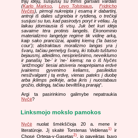
trijų idėjų, susijusių su trimis garsiais vardais
(
Karlo Markso
,
Levo Tolstojaus
,
Fridricho
Nyčės
), pirmoji nukreipta į esamą ir dabartinį,
antroji iš dalies užgriebia ir rytdieną, o trečioji
susijusi su tuo, kad pasirodys poryt ir vėliau. Ją
laikau įdomiausia iš visų. Juk bet kuri idėja
savaime tėra protinis langelis. Ekonominio
materializmo langelyje regime tik vidinę arką,
kaip sako prancūzai, apatinį kiemą ('la basse
cour'); abstraktaus moralizmo langas yra į
švarų, tačiau pernelyg švarų, iki tobulo tuštumo
bejausmį, atleidimo, nesipriešinimo, neveiklumo
ir panašių 'be-' ir 'ne-' kiemą; na o iš Nyčės
'antžmogio' tiesiai atsiveria neaprėpiama erdvė
įvairiems gyvenimo keliams, pasileidus
nesižvalgant į tą erdvę, vienas pateks į duobę
arba įklimps pelkėje, arba įkris į nuostabaus
grožio, didingą, tačiau beviltišką prarają
“.
Argi ta pasirinkimo galimybe nepatraukia
Nyčė
?
Linksmojo mokslo pamokos
Nyčė
nuolat šmėkščioja 20 a. mene ir
1)
literatūroje. Jį skaitė Torstenas Veblenas
ir
2)
Chosė Ortega-y-Gasetas
, jo paveiktas buvo