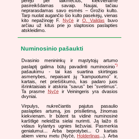
perėjo per laikmečius, kiekviename
pasireikšdamas savaip. Naujai, tačiau
neprarasdamas savo esmės – Grožio kulto.
Tarp nuolat augančio šio kulto pasekėjų, vienas
kito nepažinoję F.
Nyčė
ir
O. Vaildas
buvo
arčiau už kitus prie jo slaptosios paslapties
atskleidimo.
Numinosinio pašaukti
Dvasinio menininkų ir mąstytojų artumo
*)
paslaptį galima būtų pavadinti numinosinio
pašaukimu - tai kas suartina skirtingas
asmenybes, nepaisant jų "kampuotumo" ir,
kartais, net priešiškumo, kas padaro juos
išrinktaisiais ir atskiria "savus" bei "svetimus".
Ta prasme
Nyčė
ir Veiningeris yra dvasios
dvyniai.
Virpulys, nukrečiantis pajutus pasaulio
paslapties artumą, jos prisilietimą, žinomas
kiekvienam. Ir būtent ta vidinė numinosinė
karštligė neleidžia sielai nurimti. Ją laižo iš
vidaus kylantys ugnies liežuviai. Pasmerkia
genialumui… Arba beprotybei... O kartais
abiem vienu metu (Nyčė,
Holderlinas
...). Arba