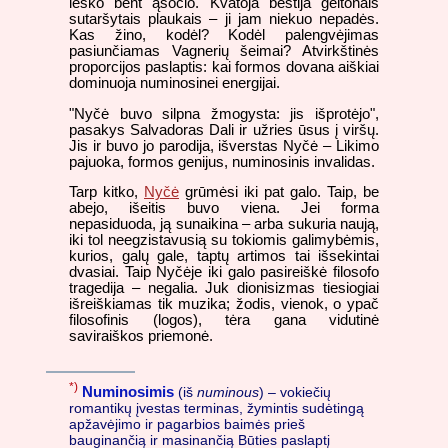
ieško bent ąsočio. Kvatoja bestija geltonais
sutaršytais plaukais – ji jam niekuo nepadės.
Kas žino, kodėl? Kodėl palengvėjimas
pasiunčiamas Vagnerių šeimai? Atvirkštinės
proporcijos paslaptis: kai formos dovana aiškiai
dominuoja numinosinei energijai.
"Nyčė buvo silpna žmogysta: jis išprotėjo",
pasakys Salvadoras Dali ir užries ūsus į viršų.
Jis ir buvo jo parodija, išverstas Nyčė – Likimo
pajuoka, formos genijus, numinosinis invalidas.
Tarp kitko,
Nyčė
grūmėsi iki pat galo. Taip, be
abejo, išeitis buvo viena. Jei forma
nepasiduoda, ją sunaikina – arba sukuria naują,
iki tol neegzistavusią su tokiomis galimybėmis,
kurios, galų gale, taptų artimos tai išsekintai
dvasiai. Taip Nyčėje iki galo pasireiškė filosofo
tragedija – negalia. Juk dionisizmas tiesiogiai
išreiškiamas tik muzika; žodis, vienok, o ypač
filosofinis (logos), tėra gana vidutinė
saviraiškos priemonė.
*)
Numinosimis
(iš
numinous
) – vokiečių
romantikų įvestas terminas, žymintis sudėtingą
apžavėjimo ir pagarbios baimės prieš
bauginančią ir masinančią Būties paslaptį