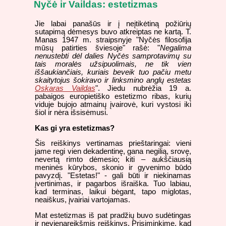
Nyčė ir Vaildas: estetizmas
Jie labai panašūs ir į neįtikėtiną požiūrių
sutapimą dėmesys buvo atkreiptas ne kartą. T.
Manas 1947 m. straipsnyje "Nyčės filosofija
mūsų patirties šviesoje" rašė: "
Negalima
nenustebti dėl dalies Nyčės samprotavimų su
tais moralės užsipuolimais, ne tik vien
iššaukiančiais, kuriais beveik tuo pačiu metu
skaitytojus šokiravo ir linksmino anglų estetas
Oskaras Vaildas
". Jiedu nubrėžia 19 a.
pabaigos europietiško estetizmo ribas, kurių
viduje bujojo atmainų įvairovė, kuri vystosi iki
šiol ir nėra išsisėmusi.
Kas gi yra estetizmas?
Šis reiškinys vertinamas prieštaringai: vieni
jame regi vien dekadentinę, gana negilią, srovę,
nevertą rimto dėmesio; kiti – aukščiausią
meninės kūrybos, skonio ir gyvenimo būdo
pavyzdį. "Estetas!" - gali būti ir niekinamas
įvertinimas, ir pagarbos išraiška. Tuo labiau,
kad terminas, laikui bėgant, tapo miglotas,
neaiškus, įvairiai vartojamas.
Mat estetizmas iš pat pradžių buvo sudėtingas
ir nevienareikšmis reiškinys. Prisiminkime, kad