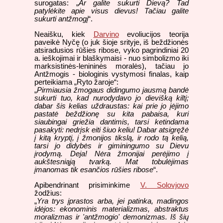
surogatas: „
Ar galite sukurti Dievą? Tad
patylėkite apie visus dievus! Tačiau galite
sukurti antžmogį
“.
Neaišku, kiek
Darvino
evoliucijos teorija
paveikė Nyčę (o juk šioje srityje, iš beždžionės
atsiradusios rūšies ribose, vyko pagrindiniai 20
a. ieškojimai ir blaškymaisi - nuo simbolizmo iki
marksistinės-lenininės moralės), tačiau jo
Antžmogis - biologinis vystymosi finalas, kaip
perteikiama „Ryto žaroje“:
„
Pirmiausia žmogaus didingumo jausmą bandė
sukurti tuo, kad nurodydavo jo dievišką kiltį;
dabar šis kelias uždraustas: kai prie jo įėjimo
pastatė beždžionę su kita pabaisa, kuri
siaubingai griežia dantimis, tarsi ketindama
pasakyti: nedrįsk eiti šiuo keliu! Dabar atsigręžė
į kitą kryptį, į žmonijos tikslą, ir rodo tą kelią,
tarsi jo didybės ir giminingumo su Dievu
įrodymą. Deja! Nėra žmonijai perėjimo į
aukštesniąją tvarką. Mat tobulėjimas
įmanomas tik esančios rūšies ribose
“.
Apibendrinant prisiminkime
V. Solovjovo
žodžius:
„
Yra trys įprastos arba, jei patinka, madingos
idėjos: ekonominis materializmas, abstraktus
moralizmas ir 'antžmogio' demonizmas. Iš šių