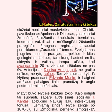
siužetai nuolatiniai maskvietės Lenos Cheidiz
paveiksluose: Apolonas ir Dionisas, „paskutiniai
žmonės“, žaidžiantis kauliukais berniukas,
kosmoso vaizdiniai ir mėšlungiški žūstančio
prareginčio žmogaus reginiai. Labiausiai
perteikiamos „Zaratustros“ temos. Žvelgdamas
į ugnies upes ir prarajas, tarpeklius ir kitus
geologinius darinius, tarp kurių bastosi erelis,
didvyris ir vaikas, tampa aišku, kad
avangardinio
20 a. vizualumo ištakos ne pas
šv. Antonijų ar
Dionisą Areopagietį
, ne graikų
orfikus, ne rytų
sufijus
. Tas vizualumas kyla iš
Nyčės; pradedant
Edvardo Munko
ir baigiant
amžiaus pabaigos italų, prancūzų ir anglų
postmodernistų kūriniais.
Matyt buvo Nyčėje kažkas tokio. Kaip išdrįsti
tai suprasti,
sapere aude
(šiais žodžiais
I.
Kantas
apibūdino Naujųjų laikų intelektualinį
tonusą). Lemiamą žingsnį Nyčė žengė po
1870-ųjų su „Žmogiška, pernelyg žmogiška“,