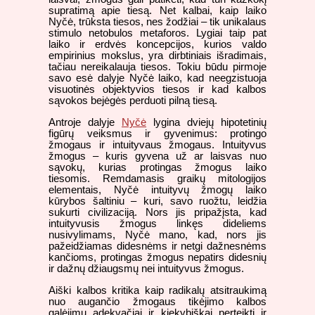
supratimą apie tiesą. Net kalbai, kaip laiko
Nyčė, trūksta tiesos, nes žodžiai – tik unikalaus
stimulo netobulos metaforos. Lygiai taip pat
laiko ir erdvės koncepcijos, kurios valdo
empirinius mokslus, yra dirbtiniais išradimais,
tačiau nereikalauja tiesos. Tokiu būdu pirmoje
savo esė dalyje Nyčė laiko, kad neegzistuoja
visuotinės objektyvios tiesos ir kad kalbos
sąvokos bejėgės perduoti pilną tiesą.
A
ntroje dalyje
Nyčė
lygina dviejų hipotetinių
figūrų veiksmus ir gyvenimus: protingo
žmogaus ir intuityvaus žmogaus. Intuityvus
žmogus – kuris gyvena už ar laisvas nuo
sąvokų, kurias protingas žmogus laiko
tiesomis. Remdamasis graikų mitologijos
elementais, Nyčė intuityvų žmogų laiko
kūrybos šaltiniu – kuri, savo ruožtu, leidžia
sukurti civilizaciją. Nors jis pripažįsta, kad
intuityvusis žmogus linkęs dideliems
nusivylimams, Nyčė mano, kad, nors jis
pažeidžiamas didesnėms ir netgi dažnesnėms
kančioms, protingas žmogus nepatirs didesnių
ir dažnų džiaugsmų nei intuityvus žmogus.
Aiški kalbos kritika kaip radikalų atsitraukimą
nuo augančio žmogaus tikėjimo kalbos
galėjimu adekvačiai ir kiekybiškai perteikti ir