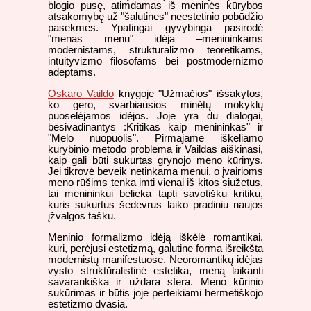
blogio pusę, atimdamas iš meninės kūrybos
atsakomybę už "šalutines" neestetinio pobūdžio
pasekmes. Ypatingai gyvybinga pasirodė
"menas menu" idėja –menininkams
modernistams, struktūralizmo teoretikams,
intuityvizmo filosofams bei postmodernizmo
adeptams.
Oskaro Vaildo
knygoje "Užmačios" išsakytos,
ko gero, svarbiausios minėtų mokyklų
puoselėjamos idėjos. Joje yra du dialogai,
besivadinantys :Kritikas kaip menininkas" ir
"Melo nuopuolis". Pirmajame iškeliamo
kūrybinio metodo problema ir Vaildas aiškinasi,
kaip gali būti sukurtas grynojo meno kūrinys.
Jei tikrovė beveik netinkama menui, o įvairioms
meno rūšims tenka imti vienai iš kitos siužetus,
tai menininkui belieka tapti savotišku kritiku,
kuris sukurtus šedevrus laiko pradiniu naujos
įžvalgos tašku.
Meninio formalizmo idėją iškėlė romantikai,
kuri, perėjusi estetizmą, galutine forma išreikšta
modernistų manifestuose. Neoromantikų idėjas
vysto struktūralistinė estetika, meną laikanti
savarankiška ir uždara sfera. Meno kūrinio
sukūrimas ir būtis joje perteikiami hermetiškojo
estetizmo dvasia.