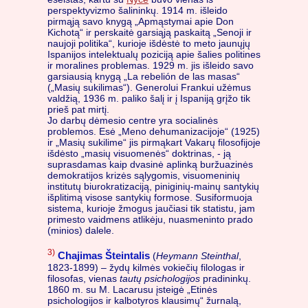
perspektyvizmo šalininkų. 1914 m. išleido
pirmąją savo knygą „Apmąstymai apie Don
Kichotą“ ir perskaitė garsiąją paskaitą „Senoji ir
naujoji politika“, kurioje išdėstė to meto jaunųjų
Ispanijos intelektualų poziciją apie šalies politines
ir moralines problemas. 1929 m. jis išleido savo
garsiausią knygą „La rebelión de las masas“
(„Masių sukilimas“). Generolui Frankui užėmus
valdžią, 1936 m. paliko šalį ir į Ispaniją grįžo tik
prieš pat mirtį.
Jo darbų dėmesio centre yra socialinės
problemos. Esė „Meno dehumanizacijoje“ (1925)
ir „Masių sukilime“ jis pirmąkart Vakarų filosofijoje
išdėsto „masių visuomenės“ doktrinas, - ją
suprasdamas kaip dvasinė aplinką buržuazinės
demokratijos krizės sąlygomis, visuomeninių
institutų biurokratizaciją, piniginių-mainų santykių
išplitimą visose santykių formose. Susiformuoja
sistema, kurioje žmogus jaučiasi tik statistu, jam
primesto vaidmens atlikėju, nuasmeninto prado
(minios) dalele.
3)
Chajimas Šteintalis
(
Heymann Steinthal
,
1823-1899) – žydų kilmės vokiečių filologas ir
filosofas, vienas
tautų psichologijos
pradininkų.
1860 m. su M. Lacarusu įsteigė „Etinės
psichologijos ir kalbotyros klausimų“ žurnalą,