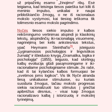
už pripažintų esamo „žinojimo“ ribų. Esė
teigiama, kad teisinga tiesos paieška turi kilti iš
meninio impulso, unikaliai ir naujai
pribloškiančio žmogų, o ne iš racionalaus
mokslo vystymosi, kai tiesiog ieškoma tik
tolimesnio esamo mokslo pagrindimo.
Nyčės
tiesos siekio impulso ir kalbos
reikšmingumo vertinimas atspindi jo klasikinių
tekstų, atspindinčių iki-racionaliąją visuomenę,
nagrinėjimą bei kelis ankstesnius tekstus,
3)
ypač Heymann Steinthal’io
, įsteigusio
„Lyginamosios psichologijos ir lingvistikos
žurnalą“ ir išleidusio knygą „Gramatika, logika ir
psichologija“ (1855), teigusio, kad skirtingų
kalbų evoliucija glūdi pasąmoningame ir iki-
racionaliame psichologiniame stimule. Jis rašė,
kad iš tai kylančios kalbos formuojasi be
„svetimos joms logikos“. Vis tik Nyčė atranda
tiesą unikaliuose stimuluose, su kuriais
susiduria žmogus, tačiau mokslo progresas
siekia racionalizuoti tuo stimulus į griežtai
apibrėžtus dėsnius, - visai kaip žmogus
racionalizavo kalbą į istorizuotą ir mokslinį
tyrinėjimą.