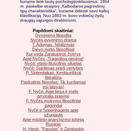
kuriame lietė tautų psichologijosklausimus. 1864
m. paskelbė straipsnį „Kalbodaros pagrindinių
tipų charakteristika“, kuriame išdėstė savo kalbų
klasifikaciją. Nuo 1883 m. buvo vokiečių-žydų
draugijų sąjungos direktoriumi.
Papildomi skaitiniai:
Gyvenimo filosofija
Nyčės gyvenimo drama
T. Adornas. Nihilizmas
Dievo mirtis filosofijoje
Kur veda Zaratustros žvėrys
Apie Nyčės „Tragedijos gimimą“
Nyčė: etinis-filosofinis siluetas
Nyčė: Sukilimas prieš vertybes
P. Sloterdaikas. Kentauriškoji
literatūra
Paskutinis filosofas: Tik kurdamas
esi laisvas!
F. Nyčė. Apie tiesą ir melą
amoralia prasme
F. Nyčės mokymo filosofiniai
pagrindai
Nyčė ir Šopenhaueris apie
užuojautą
Apie mistinio anarchizmo istoriją
Rusijoje
H. Hesė. "Faustas" ir Zaratustra