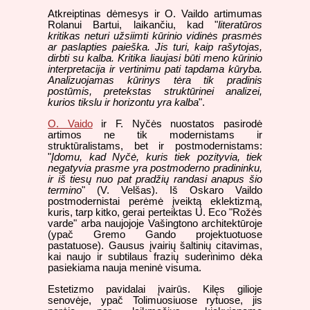
Atkreiptinas dėmesys ir O. Vaildo artimumas
Rolanui Bartui, laikančiu, kad "
literatūros
kritikas neturi užsiimti kūrinio vidinės prasmės
ar paslapties paieška. Jis turi, kaip rašytojas,
dirbti su kalba. Kritika liaujasi būti meno kūrinio
interpretacija ir vertinimu pati tapdama kūryba.
Analizuojamas kūrinys tėra tik pradinis
postūmis, pretekstas struktūrinei analizei,
kurios tikslu ir horizontu yra kalba
".
O. Vaido
ir F. Nyčės nuostatos pasirodė
artimos ne tik modernistams ir
struktūralistams, bet ir postmodernistams:
"
Įdomu, kad Nyčė, kuris tiek pozityvia, tiek
negatyvia prasme yra postmoderno pradininku,
ir iš tiesų nuo pat pradžių randasi anapus šio
termino
" (V. Velšas). Iš Oskaro Vaildo
postmodernistai perėmė įveiktą eklektizmą,
kuris, tarp kitko, gerai perteiktas U. Eco "Rožės
varde" arba naujojoje Vašingtono architektūroje
(ypač Gremo Gando projektuotuose
pastatuose). Gausus įvairių šaltinių citavimas,
kai naujo ir subtilaus frazių suderinimo dėka
pasiekiama nauja meninė visuma.
Estetizmo pavidalai įvairūs. Kilęs gilioje
senovėje, ypač Tolimuosiuose rytuose, jis