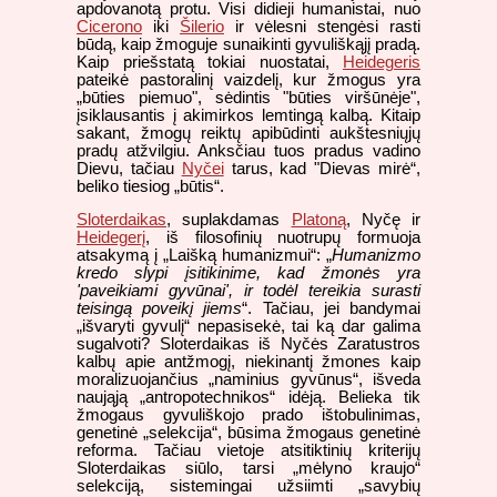
apdovanotą protu. Visi didieji humanistai, nuo
Cicerono
iki
Šilerio
ir vėlesni stengėsi rasti
būdą, kaip žmoguje sunaikinti gyvuliškąjį pradą.
Kaip priešstatą tokiai nuostatai,
Heidegeris
pateikė pastoralinį vaizdelį, kur žmogus yra
„būties piemuo", sėdintis "būties viršūnėje",
įsiklausantis į akimirkos lemtingą kalbą. Kitaip
sakant, žmogų reiktų apibūdinti aukštesniųjų
pradų atžvilgiu. Anksčiau tuos pradus vadino
Dievu, tačiau
Nyčei
tarus, kad "Dievas mirė“,
beliko tiesiog „būtis“.
Sloterdaikas
, suplakdamas
Platoną
, Nyčę ir
Heidegerį
, iš filosofinių nuotrupų formuoja
atsakymą į „Laišką humanizmui“: „
Humanizmo
kredo slypi įsitikinime, kad žmonės yra
'paveikiami gyvūnai', ir todėl tereikia surasti
teisingą poveikį jiems
“. Tačiau, jei bandymai
„išvaryti gyvulį“ nepasisekė, tai ką dar galima
sugalvoti? Sloterdaikas iš Nyčės Zaratustros
kalbų apie antžmogį, niekinantį žmones kaip
moralizuojančius „naminius gyvūnus“, išveda
naująją „antropotechnikos“ idėją. Belieka tik
žmogaus gyvuliškojo prado ištobulinimas,
genetinė „selekcija“, būsima žmogaus genetinė
reforma. Tačiau vietoje atsitiktinių kriterijų
Sloterdaikas siūlo, tarsi „mėlyno kraujo“
selekciją, sistemingai užsiimti „savybių