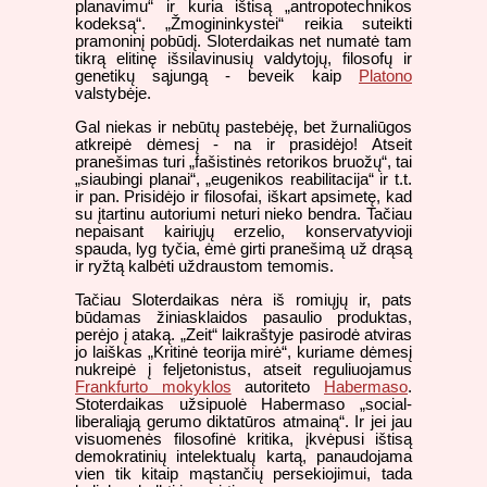
planavimu“ ir kuria ištisą „antropotechnikos
kodeksą“. „Žmogininkystei“ reikia suteikti
pramoninį pobūdį. Sloterdaikas net numatė tam
tikrą elitinę išsilavinusių valdytojų, filosofų ir
genetikų sąjungą - beveik kaip
Platono
valstybėje.
Gal niekas ir nebūtų pastebėję, bet žurnaliūgos
atkreipė dėmesį - na ir prasidėjo! Atseit
pranešimas turi „fašistinės retorikos bruožų“, tai
„siaubingi planai“, „eugenikos reabilitacija“ ir t.t.
ir pan. Prisidėjo ir filosofai, iškart apsimetę, kad
su įtartinu autoriumi neturi nieko bendra. Tačiau
nepaisant kairiųjų erzelio, konservatyvioji
spauda, lyg tyčia, ėmė girti pranešimą už drąsą
ir ryžtą kalbėti uždraustom temomis.
Tačiau Sloterdaikas nėra iš romiųjų ir, pats
būdamas žiniasklaidos pasaulio produktas,
perėjo į ataką. „Zeit“ laikraštyje pasirodė atviras
jo laiškas „Kritinė teorija mirė“, kuriame dėmesį
nukreipė į feljetonistus, atseit reguliuojamus
Frankfurto mokyklos
autoriteto
Habermaso
.
Stoterdaikas užsipuolė Habermaso „social-
liberaliąją gerumo diktatūros atmainą“. Ir jei jau
visuomenės filosofinė kritika, įkvėpusi ištisą
demokratinių intelektualų kartą, panaudojama
vien tik kitaip mąstančių persekiojimui, tada