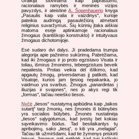
Graikija šlovinama kaip paprastumo,
racionalaus ramybės ir meninės vizijos
pavyzdys, ir ateistinė
A. Šopenhauerio
knyga
„Pasaulis kaip valia ir vaizdinys“, kurioje
pateikia audringą pasaulėžiūrą atmetant
religinius suvaržymus. Šių kūrinių įtaka aiškiai
matoma esėje aptinkamoje racionalaus
žmogaus (kantiškojo konstrukto) ir intuityvaus
žmogaus dichotomijoje.
E
sė sudaro dvi dalys. Ji pradedama trumpa
alegorija apie pažinimo sukūrimą. Pabrėžiama,
kad iki žmogaus ir jo proto egzistavo Visata ir
toliau, išmirus žmonėms, tebeegzistuos beveik
nepaliesta. Protas veikia dėl išlikimo, kad
apgautų žmogų, priversdamas jį patikėti, kad
Visatoje, kurios jam tiesiog nepakanka, jo
vaidmuo yra svarbus. Žmogus „panardintas į
iliuzijas ir svajones“, nes jo akys regi tik
„formas“, tačiau neieško tiesos.
Nyčė
„tiesos“ nustatymą apibūdina kaip „taikos
sutartį“ tarp žmonių, nes žmonės iš būtinybės
yra socialios būtybės. Žmonės nustatinėja
„tiesos“ sąlygotumus, kad įvestų bet kokias
sąveikavimo būdus. Tad besilaikantys tų
apribojimų, sako „tiesą“, o kiti yra „melagiai“.
Tačiau tik užmiršdami, kad tie žymenys priskirti
laisvai, žmogus gali patikėti, kad turi kažkokį