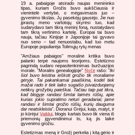
19 a. pabaigoje atsirado naujas menininko
tipas, kuriam Grožis buvo aukščiausia ir
vienintelė vertybė, o mėgavimasis juo –
gyvenimo tikslas. Jų pasekėjų gausėjo. Jie nuo
įprastų meno vartotojų skyrėsi tuo, kad
sudarydavo tam tikrą meninį foną, nustatydavo
tam tikrą vertinimo kartelę. Europai tai buvo
nauja, tačiau Kinijoje ir Japonijoje tai gyvavo
nuo seno – tad nenuostabu, kad tuo metu
Europoje populiarėja Tolimųjų rytų menas
"Amžiaus pabaigos" moralinė kritika buvo
palanki terpė naujoms teorijoms. Estetizmo
pagrindą sudaro nepasitenkinimas buržuazijos
morale. "Moralės genealogijoje"
Nyčė
rašo: "
Iki
šiol buvo leistina ieškoti grožio tik moraliame
gėryje. Tai pakankamai paaiškina, kodėl tiek
mažai rado ir tiek laiko sugaišo įsivaizduojamų
netikrų grožybių paieškai. Tačiau taip pat tikra,
kad blogyje randasi šimtai laimės rūšių, apie
kurias jokio supratimo neturi geradariai; jame
randasi ir šimtai grožio rūšių, kurių dauguma
dar neatskleista
". Dioranui Grėjui, kaip, matyt, ir
jo kūrėjui
Vaildui
, blogis kartais buvo tik viena iš
priemonių įgyvendinimui to, ką jis laikė
gyvenimo grožiu.
Estetizmas meną ir Grožį perkelia į kitą gėrio ir