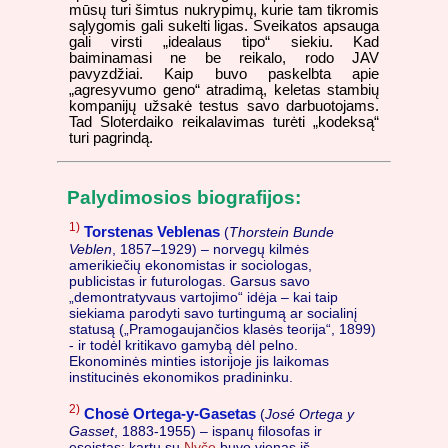
mūsų turi šimtus nukrypimų, kurie tam tikromis
sąlygomis gali sukelti ligas. Sveikatos apsauga
gali virsti „idealaus tipo“ siekiu. Kad
baiminamasi ne be reikalo, rodo JAV
pavyzdžiai. Kaip buvo paskelbta apie
„agresyvumo geno“ atradimą, keletas stambių
kompanijų užsakė testus savo darbuotojams.
Tad Sloterdaiko reikalavimas turėti „kodeksą“
turi pagrindą.
Palydimosios biografijos:
1)
Torstenas Veblenas
(
Thorstein Bunde
Veblen
, 1857–1929) – norvegų kilmės
amerikiečių ekonomistas ir sociologas,
publicistas ir futurologas. Garsus savo
„demontratyvaus vartojimo“ idėja – kai taip
siekiama parodyti savo turtingumą ar socialinį
statusą („Pramogaujančios klasės teorija“, 1899)
- ir todėl kritikavo gamybą dėl pelno.
Ekonominės minties istorijoje jis laikomas
institucinės ekonomikos pradininku.
2)
Chosė Ortega-y-Gasetas
(
José Ortega y
Gasset
, 1883-1955) – ispanų filosofas ir
eseistas; kartu su
Nyče
buvo vienas iš