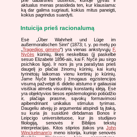
prie dabartinės būsenos, kurioje gyvas ir
aktualus menas prasideda ten, kur klausiama:
ką dar galima sugriauti, kokius mitus paneigti,
kokius pagrindus suardyti.
Intuicija prieš racionalumą
Esė „Über Wahrheit und Lüge im
außermoralischen Sinn“ (1873; t. y. po metų po
„
Tragedijos gimimo
“) yra vienas ankstyvųjų
F.
Nyčės
kūrinių, likęs neskelbtas (jį paskelbė
sesuo Elizabetė 1896-ais, kai F. Nyčė jau sirgo
psichikos liga). Ir nors jis yra parašytas prieš
daugelį jo plačiai žinomų kūrinių, kai kurių
tyrinėtojų laikomas vienu kertinių jo kūrinių.
Jame Nyčė bando į žmogaus egzistencijos
visumą pažvelgti iš didelio atstumo ir galiausiai
visiškai atmeta visuotinių konstantų idėją. Esė
yra objektyvios tiesos epistemologinio pobūdžio
ir, plačiąja prasme, sąvokų formavimosi
apibendrinant unikalius stimulus tyrimas.
Daugeliu atvejų jo argumentai atspindi tą įtaką,
su kuria jis susidūrė dirbdamas Bonos ir
Leipcigo universitetuose, kur jis studijavo
filologiją, senovės ir Biblijos tekstų
interpretacijas. Kitos stiprios įtakos yra
John
Winckelmann’o
meno istorija, kurioje senovės