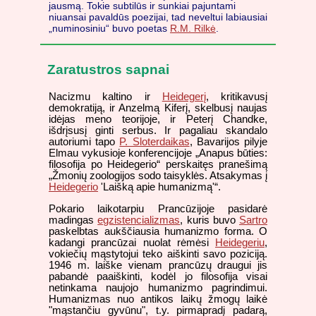
jausmą. Tokie subtilūs ir sunkiai pajuntami
niuansai pavaldūs poezijai, tad neveltui labiausiai
„numinosiniu“ buvo poetas
R.M. Rilkė
.
Zaratustros sapnai
Nacizmu kaltino ir
Heidegerį
, kritikavusį
demokratiją, ir Anzelmą Kiferį, skelbusį naujas
idėjas meno teorijoje, ir Peterį Chandke,
išdrįsusį ginti serbus. Ir pagaliau skandalo
autoriumi tapo
P. Sloterdaikas
, Bavarijos pilyje
Elmau vykusioje konferencijoje „Anapus būties:
filosofija po Heidegerio“ perskaitęs pranešimą
„Žmonių zoologijos sodo taisyklės. Atsakymas į
Heidegerio
'Laišką apie humanizmą'“.
Pokario laikotarpiu Prancūzijoje pasidarė
madingas
egzistencializmas
, kuris buvo
Sartro
paskelbtas aukščiausia humanizmo forma. O
kadangi prancūzai nuolat rėmėsi
Heidegeriu
,
vokiečių mąstytojui teko aiškinti savo poziciją.
1946 m. laiške vienam prancūzų draugui jis
pabandė paaiškinti, kodėl jo filosofija visai
netinkama naujojo humanizmo pagrindimui.
Humanizmas nuo antikos laikų žmogų laikė
"mąstančiu gyvūnu", t.y. pirmapradį padarą,