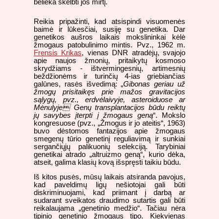
belieka skelbti jos mirtį.
Reikia pripažinti, kad atsispindi visuomenės
baimė ir lūkesčiai, susiję su genetika. Dar
genetikos aušros laikais mokslininkai kėlė
žmogaus patobulinimo mintis. Pvz., 1962 m.
Frensis Krikas
, vienas DNR atradėjų, svajojo
apie naujos žmonių, pritaikytų kosmoso
skrydžiams - ištvermingesnių, artimesnių
beždžionėms ir turinčių 4-ias griebiančias
galūnes, rasės išvedimą: „
Gibonas geriau už
žmogų prisitaikęs prie mažos gravitacijos
sąlygų, pvz., erdvėlaivyje, asteroiduose ar
Mėnulyje Genų transplantacijos būdu reiktų
jų savybes įterpti į žmogaus geną
“. Mokslo
kongresuose (pvz., „Žmogus ir jo ateitis“, 1963)
buvo dėstomos fantazijos apie žmogaus
smegenų tūrio genetinį reguliavimą ir sunkiai
sergančiųjų palikuonių selekciją. Tarybiniai
genetikai atrado „altruizmo geną“, kurio dėka,
atseit, galima klasių kovą išspręsti taikiu būdu.
Iš kitos pusės, mūsų laikais atsiranda pavojus,
kad paveldimų ligų nešiotojai gali būti
diskriminuojami, kad priimant į darbą ar
sudarant sveikatos draudimo sutartis gali būti
reikalaujama „genetinio medžio“. Tačiau nėra
tipinio genetinio žmogaus tipo. Kiekvienas