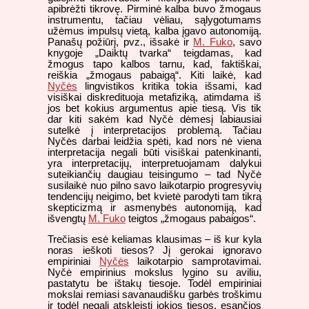
apibrėžti tikrovę. Pirminė kalba buvo žmogaus
instrumentu, tačiau vėliau, sąlygotumams
užėmus impulsų vietą, kalba įgavo autonomiją.
Panašų požiūrį, pvz., išsakė ir
M. Fuko
, savo
knygoje „Daiktų tvarka“ teigdamas, kad
žmogus tapo kalbos tarnu, kad, faktiškai,
reiškia „žmogaus pabaigą“. Kiti laikė, kad
Nyčės
lingvistikos kritika tokia išsami, kad
visiškai diskredituoja metafiziką, atimdama iš
jos bet kokius argumentus apie tiesą. Vis tik
dar kiti sakėm kad Nyčė dėmesį labiausiai
sutelkė į interpretacijos problemą. Tačiau
Nyčės darbai leidžia spėti, kad nors nė viena
interpretacija negali būti visiškai patenkinanti,
yra interpretacijų, interpretuojamam dalykui
suteikiančių daugiau teisingumo – tad Nyčė
susilaikė nuo pilno savo laikotarpio progresyvių
tendencijų neigimo, bet kvietė parodyti tam tikrą
skepticizmą ir asmenybės autonomiją, kad
išvengtų
M. Fuko
teigtos „žmogaus pabaigos“.
T
rečiasis esė keliamas klausimas – iš kur kyla
noras ieškoti tiesos? Jį gerokai ignoravo
empiriniai
Nyčės
laikotarpio samprotavimai.
Nyčė empirinius mokslus lygino su aviliu,
pastatytu be ištakų tiesoje. Todėl empiriniai
mokslai remiasi savanaudišku garbės troškimu
ir todėl negali atskleisti jokios tiesos, esančios