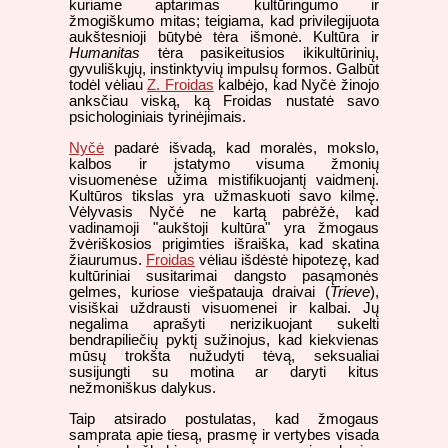
kuriame aptarimas kultūringumo ir
žmogiškumo mitas; teigiama, kad privilegijuota
aukštesnioji būtybė tėra išmonė. Kultūra ir
Humanitas
tėra pasikeitusios ikikultūrinių,
gyvuliškųjų, instinktyvių impulsų formos. Galbūt
todėl vėliau
Z. Froidas
kalbėjo, kad Nyčė žinojo
anksčiau viską, ką Froidas nustatė savo
psichologiniais tyrinėjimais.
Nyčė
padarė išvadą, kad moralės, mokslo,
kalbos ir įstatymo visuma žmonių
visuomenėse užima mistifikuojantį vaidmenį.
Kultūros tikslas yra užmaskuoti savo kilmę.
Vėlyvasis Nyčė ne kartą pabrėžė, kad
vadinamoji "aukštoji kultūra" yra žmogaus
žvėriškosios prigimties išraiška, kad skatina
žiaurumus.
Froidas
vėliau išdėstė hipotezę, kad
kultūriniai susitarimai dangsto pasąmonės
gelmes, kuriose viešpatauja draivai (
Trieve
),
visiškai uždrausti visuomenei ir kalbai. Jų
negalima aprašyti nerizikuojant sukelti
bendrapiliečių pyktį sužinojus, kad kiekvienas
mūsų trokšta nužudyti tėvą, seksualiai
susijungti su motina ar daryti kitus
nežmoniškus dalykus.
Taip atsirado postulatas, kad žmogaus
samprata apie tiesą, prasmę ir vertybes visada