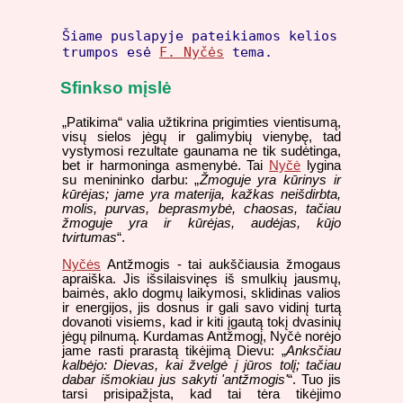
Šiame puslapyje pateikiamos kelios
trumpos esė
F. Nyčės
tema.
Sfinkso mįslė
„Patikima“ valia užtikrina prigimties vientisumą,
visų sielos jėgų ir galimybių vienybę, tad
vystymosi rezultate gaunama ne tik sudėtinga,
bet ir harmoninga asmenybė. Tai
Nyčė
lygina
su menininko darbu: „
Žmoguje yra kūrinys ir
kūrėjas; jame yra materija, kažkas neišdirbta,
molis, purvas, beprasmybė, chaosas, tačiau
žmoguje yra ir kūrėjas, audėjas, kūjo
tvirtumas
“.
Nyčės
Antžmogis - tai aukščiausia žmogaus
apraiška. Jis išsilaisvinęs iš smulkių jausmų,
baimės, aklo dogmų laikymosi, sklidinas valios
ir energijos, jis dosnus ir gali savo vidinį turtą
dovanoti visiems, kad ir kiti įgautą tokį dvasinių
jėgų pilnumą. Kurdamas Antžmogį, Nyčė norėjo
jame rasti prarastą tikėjimą Dievu: „
Anksčiau
kalbėjo: Dievas, kai žvelgė į jūros tolį; tačiau
dabar išmokiau jus sakyti 'antžmogis'
“. Tuo jis
tarsi prisipažįsta, kad tai tėra tikėjimo