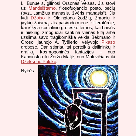
L. Bunuelis, gilinosi Orsonas Velsas. Jis stovi
už
Mandelštamo
, filosofuojančio poeto, pečių
(pvz., „amžius manasis, žvėris manasis“). Jis
lydi
Džoiso
ir Oldingtono žodžių, žmonių ir
įvykių žaismą. Jis pasirodo mene ir literatūroje,
kai iškyla socialinio grotesko temos, kai baisūs
ir niekingi žmogučiai kankina vienas kitą arba
užsiima savo tragikomiška veikla Bekmano ir
Groso, jaunojo A. Tyšlerio, vėlyvojo
Pikaso
drobėse. Dar stipriau tai perteikia dailininkų ir
grafikų kosmogoninės fantazijos – nuo
Kandinskio iki Žoržo Matjė, nuo Malevičiaus iki
Džeksono Poloko
.
Nyčės