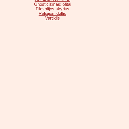
Gnosticizmas: ofitai
Filosofijos skyrius
Religijos skiltis
Vartiklis