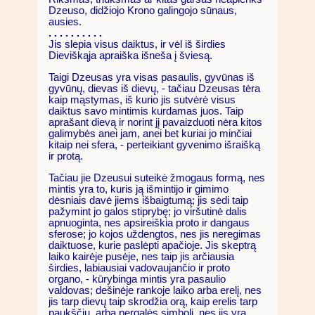
Dzeuso, didžiojo Krono galingojo sūnaus,
ausies.
. . . . . . . . . .
Jis slepia visus daiktus, ir vėl iš širdies
Dieviškąja apraiška išneša į šviesą.
Taigi Dzeusas yra visas pasaulis, gyvūnas iš
gyvūnų, dievas iš dievų, - tačiau Dzeusas tėra
kaip mąstymas, iš kurio jis sutvėrė visus
daiktus savo mintimis kurdamas juos. Taip
aprašant dievą ir norint jį pavaizduoti nėra kitos
galimybės anei jam, anei bet kuriai jo minčiai
kitaip nei sfera, - perteikiant gyvenimo išraišką
ir protą.
Tačiau jie Dzeusui suteikė žmogaus formą, nes
mintis yra to, kuris ją išmintijo ir gimimo
dėsniais davė jiems išbaigtumą; jis sėdi taip
pažymint jo galos stiprybę; jo viršutinė dalis
apnuoginta, nes apsireiškia proto ir dangaus
sferose; jo kojos uždengtos, nes jis neregimas
daiktuose, kurie paslėpti apačioje. Jis skeptrą
laiko kairėje pusėje, nes taip jis arčiausia
širdies, labiausiai vadovaujančio ir proto
organo, - kūrybinga mintis yra pasaulio
valdovas; dešinėje rankoje laiko arba erelį, nes
jis tarp dievų taip skrodžia orą, kaip erelis tarp
paukščių, arba pergalės simbolį, nes jis yra