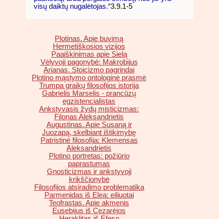
visų daiktų nugalėtojas.“
3.9.1-5
Plotinas. Apie buvimą
Hermetiškosios vizijos
Paaiškinimas apie Sielą
Vėlyvoji pagonybė: Makrobijus
Arianas. Stoicizmo pagrindai
Plotino mąstymo ontologinė prasmė
Trumpa graikų filosofijos istorija
Gabrielis Marselis - prancūzų
egzistencialistas
Ankstyvasis žydų misticizmas:
Filonas Aleksandrietis
Augustinas. Apie Susaną ir
Juozapą, skelbiant ištikimybę
Patristinė filosofija: Klemensas
Aleksandrietis
Plotino portretas: požiūrio
paprastumas
Gnosticizmas ir ankstyvoji
krikščionybė
Filosofijos atsiradimo problematika
Parmenidas iš Elea: eiliuotai
Teofrastas. Apie akmenis
Eusebijus iš Cezarėjos
Heraklitas iš Efeso