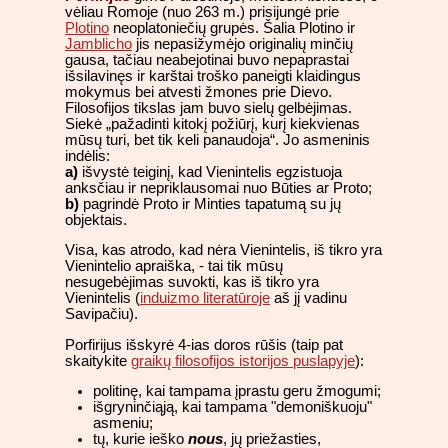
vėliau Romoje (nuo 263 m.) prisijungė prie
Plotino
neoplatoniečių grupės. Šalia Plotino ir
Jamblicho
jis nepasižymėjo originalių minčių
gausa, tačiau neabejotinai buvo nepaprastai
išsilavinęs ir karštai troško paneigti klaidingus
mokymus bei atvesti žmones prie Dievo.
Filosofijos tikslas jam buvo sielų gelbėjimas.
Siekė „pažadinti kitokį požiūrį, kurį kiekvienas
mūsų turi, bet tik keli panaudoja“. Jo asmeninis
indėlis:
a)
išvystė teiginį, kad Vienintelis egzistuoja
anksčiau ir nepriklausomai nuo Būties ar Proto;
b)
pagrindė Proto ir Minties tapatumą su jų
objektais.
Visa, kas atrodo, kad nėra Vienintelis, iš tikro yra
Vienintelio apraiška, - tai tik mūsų
nesugebėjimas suvokti, kas iš tikro yra
Vienintelis (
induizmo literatūroje
aš jį vadinu
Savipačiu).
Porfirijus išskyrė 4-ias doros rūšis (taip pat
skaitykite
graikų filosofijos istorijos puslapyje
):
politinę, kai tampama įprastu geru žmogumi;
išgryninčiąją, kai tampama "demoniškuoju"
asmeniu;
tų, kurie ieško
nous
, jų priežasties,