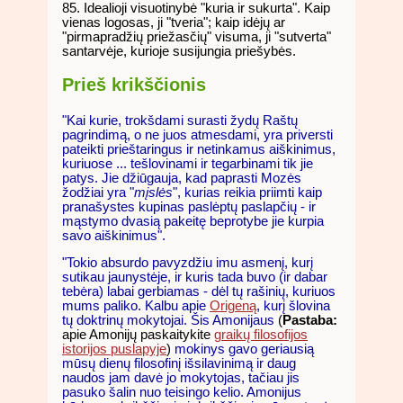
85. Idealioji visuotinybė "kuria ir sukurta". Kaip
vienas logosas, ji "tveria"; kaip idėjų ar
"pirmapradžių priežasčių" visuma, ji "sutverta"
santarvėje, kurioje susijungia priešybės.
Prieš krikščionis
"Kai kurie, trokšdami surasti žydų Raštų
pagrindimą, o ne juos atmesdami, yra priversti
pateikti prieštaringus ir netinkamus aiškinimus,
kuriuose ... tešlovinami ir tegarbinami tik jie
patys. Jie džiūgauja, kad paprasti Mozės
žodžiai yra "
mįslės
", kurias reikia priimti kaip
pranašystes kupinas paslėptų paslapčių - ir
mąstymo dvasią pakeitę beprotybe jie kurpia
savo aiškinimus".
"Tokio absurdo pavyzdžiu imu asmenį, kurį
sutikau jaunystėje, ir kuris tada buvo (ir dabar
tebėra) labai gerbiamas - dėl tų rašinių, kuriuos
mums paliko. Kalbu apie
Origeną
, kurį šlovina
tų doktrinų mokytojai. Šis Amonijaus
(
Pastaba:
apie Amonijų paskaitykite
graikų filosofijos
istorijos puslapyje
)
mokinys gavo geriausią
mūsų dienų filosofinį išsilavinimą ir daug
naudos jam davė jo mokytojas, tačiau jis
pasuko šalin nuo teisingo kelio. Amonijus