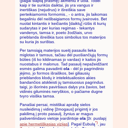
(pagal slaptą prasmę) akmeniu ir uola. Todėl
kaip ir tie sunkūs daiktai, jis yra vangus ir
inertiškas (nejudrus) ir išreiškia save
perteikiamomis formomis., - o antra, jis laikomas
begaliniu dėl neišbaigiamos formų įvairovės. Bet
nuolat kintantis ir keičiantis [daiktų] rūšis iš kurių
sudarytas ir per kurias regimas - tekantys
vandenys, tamsa ir, poeto žodžiais, urvo
prieblanda išreiškia tuos simbolius tos materijos
su kuria jis surištas.
Per tamsiąją materijos sueitį pasaulis lieka
miglotas ir tamsus, tačiau dėl puošiančiųjų formų
būties (iš ko kildinamas jo vardas) ir kaitos jis
nuostabus ir malonus. Tad pasaulį nepažeidžiant
esmės galima pavadinti
ola
- dėl jo pagrindinio
įėjimo, jo formos išraiškos, bei giliausių
prieblandos klodų ir intelektualiosios akies
bandančios atskleisti jų tamsiuosius pagrindus.
taigi, jo išorinės paviršiaus dalys yra žavios, bet
vidinės giluminės neryškios, o pačiame dugne
tvyro visiška tamsa.
Panašiai persai, mistiškai aprašę sielos
nusileidimą į vidinę [žmogaus] prigimtį ir jos
pakilimą į proto pasaulį, žynius ar magus
pašventindavo vietoje įvardintoje
ola
[žr. puslapį
*)
apie hermetiškąsias vizijas
]. Pagal Eubulą
, jau