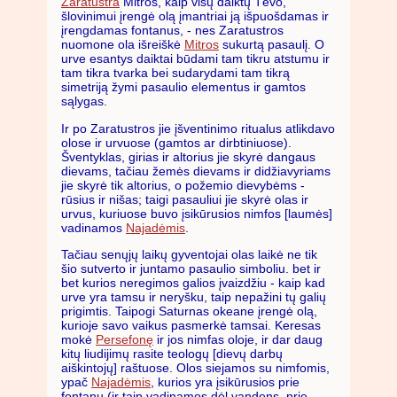
Zaratustra
Mitros, kaip visų daiktų Tėvo,
šlovinimui įrengė olą įmantriai ją išpuošdamas ir
įrengdamas fontanus, - nes Zaratustros
nuomone ola išreiškė
Mitros
sukurtą pasaulį. O
urve esantys daiktai būdami tam tikru atstumu ir
tam tikra tvarka bei sudarydami tam tikrą
simetriją žymi pasaulio elementus ir gamtos
sąlygas.
Ir po Zaratustros jie įšventinimo ritualus atlikdavo
olose ir urvuose (gamtos ar dirbtiniuose).
Šventyklas, girias ir altorius jie skyrė dangaus
dievams, tačiau žemės dievams ir didžiavyriams
jie skyrė tik altorius, o požemio dievybėms -
rūsius ir nišas; taigi pasauliui jie skyrė olas ir
urvus, kuriuose buvo įsikūrusios nimfos [laumės]
vadinamos
Najadėmis
.
Tačiau senųjų laikų gyventojai olas laikė ne tik
šio sutverto ir juntamo pasaulio simboliu. bet ir
bet kurios neregimos galios įvaizdžiu - kaip kad
urve yra tamsu ir neryšku, taip nepažini tų galių
prigimtis. Taipogi Saturnas okeane įrengė olą,
kurioje savo vaikus pasmerkė tamsai. Keresas
mokė
Persefonę
ir jos nimfas oloje, ir dar daug
kitų liudijimų rasite teologų [dievų darbų
aiškintojų] raštuose. Olos siejamos su nimfomis,
ypač
Najadėmis
, kurios yra įsikūrusios prie
fontanų (ir taip vadinamos dėl vandens, prie