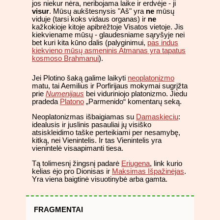
jos niekur nėra, neribojama laike ir erdvėje - ji
visur
. Mūsų aukštesnysis "Aš" yra
ne
mūsų
viduje (tarsi koks vidaus organas) ir
ne
kažkokioje kitoje apibrėžtoje Visatos vietoje. Jis
kiekviename mūsų - glaudesniame sąryšyje nei
bet kuri kita kūno dalis (palyginimui,
pas indus
kiekvieno mūsų asmeninis Atmanas yra tapatus
kosmoso Brahmanui
).
Jei Plotino šaką galime laikyti
neoplatonizmo
matu, tai Aemilius ir Porfirijaus mokymai sugrįžta
prie
Numenijaus
bei viduriniojo platonizmo. Jiedu
pradeda
Platono
„Parmenido“ komentarų seką.
Neoplatonizmas išbaigiamas su
Damaskieciu
:
idealusis ir juslinis pasauliai jų visiško
atsiskleidimo taške perteikiami per nesamybę,
kitką, nei Vienintelis. Ir tas Vienintelis yra
vienintelė visaapimanti tiesa.
Tą tolimesnį žingsnį padarė
Eriugena
, link kurio
kelias ėjo pro Dionisas ir
Maksimas Išpažinėjas
.
Yra viena baigtinė visuotinybė arba gamta.
FRAGMENTAI