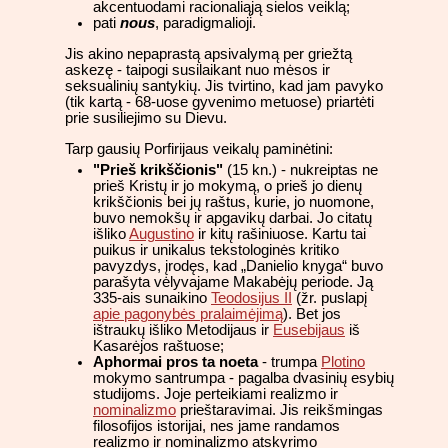
akcentuodami racionaliąją sielos veiklą;
pati
nous
, paradigmalioji.
Jis akino nepaprastą apsivalymą per griežtą
askezę - taipogi susilaikant nuo mėsos ir
seksualinių santykių. Jis tvirtino, kad jam pavyko
(tik kartą - 68-uose gyvenimo metuose) priartėti
prie susiliejimo su Dievu.
Tarp gausių Porfirijaus veikalų paminėtini:
"Prieš krikščionis"
(15 kn.) - nukreiptas ne
prieš Kristų ir jo mokymą, o prieš jo dienų
krikščionis bei jų raštus, kurie, jo nuomone,
buvo nemokšų ir apgavikų darbai. Jo citatų
išliko
Augustino
ir kitų rašiniuose. Kartu tai
puikus ir unikalus tekstologinės kritiko
pavyzdys, įrodęs, kad „Danielio knyga“ buvo
parašyta vėlyvajame Makabėjų periode. Ją
335-ais sunaikino
Teodosijus II
(žr. puslapį
apie pagonybės pralaimėjimą
). Bet jos
ištraukų išliko Metodijaus ir
Eusebijaus
iš
Kasarėjos raštuose;
Aphormai pros ta noeta
- trumpa
Plotino
mokymo santrumpa - pagalba dvasinių esybių
studijoms. Joje perteikiami realizmo ir
nominalizmo
prieštaravimai. Jis reikšmingas
filosofijos istorijai, nes jame randamos
realizmo ir nominalizmo atskyrimo