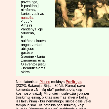
pavėsinga,
Ir paskirta ji
nimfoms,
kurios vadinas
najadės
.
< . . . >
Amžini
vandenys joje
sruvena,
Ir
aukštaskliautės
angos veriasi
abiejose
pusėse:
Šiaurinė - kuria
žmonėms eina,
O šventoji pietų
- nemirtiesiems
skirta.
Neoplatonikas
Plotino
mokinys
Porfirijus
(232/3, Batanėja, Sirija - 304/5, Roma) savo
komentare
„Nimfų ola“
perteikia
olą
kaip
kosmoso įvaizdį. Mirtingieji nusileidžia į olą per
troškimų įėjimą, o kitas išėjimas atveria kelią į
išsilaisvinimą - kur nemirtingoji sielos dalis vėlei
tampa laisva. Jis pateikia paaiškinimą, kaip
laumės (drėgmės dvasios) staklėmis audžia