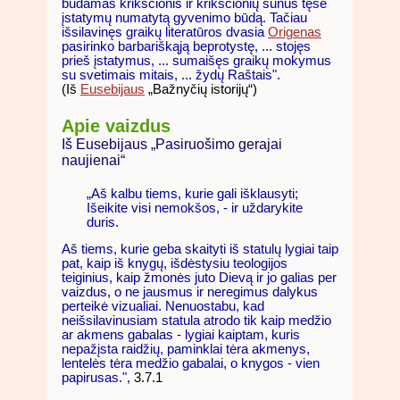
būdamas krikščionis ir krikščionių sūnus tęsė
įstatymų numatytą gyvenimo būdą. Tačiau
išsilavinęs graikų literatūros dvasia
Origenas
pasirinko barbariškąją beprotystę, ... stojęs
prieš įstatymus, ... sumaišęs graikų mokymus
su svetimais mitais, ... žydų Raštais".
(Iš
Eusebijaus
„Bažnyčių istorijų“)
Apie vaizdus
Iš Eusebijaus „Pasiruošimo gerajai
naujienai“
„Aš kalbu tiems, kurie gali išklausyti;
Išeikite visi nemokšos, - ir uždarykite
duris.
Aš tiems, kurie geba skaityti iš statulų lygiai taip
pat, kaip iš knygų, išdėstysiu teologijos
teiginius, kaip žmonės juto Dievą ir jo galias per
vaizdus, o ne jausmus ir neregimus dalykus
perteikė vizualiai. Nenuostabu, kad
neišsilavinusiam statula atrodo tik kaip medžio
ar akmens gabalas - lygiai kaiptam, kuris
nepažįsta raidžių, paminklai tėra akmenys,
lentelės tėra medžio gabalai, o knygos - vien
papirusas.",
3.7.1