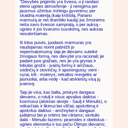
"Dievybės prigimtis yra šviesa, o ji randasi
eterio ugnies atmosferoje - ji neregima per
jausmus užimtus mirtingu gyvenimu; per
skaidrią materiją (kaip krištolą, Pariano
marmurą ar net dramblio kaulą) jos žmonėms
neša savo šviesos sampratą, o per auksą -
ugnies ir jos švarumo suvokimą, nes auksas
nesuteršiamas.
Iš kitos pusės, juodasis marmuras yra
naudojamas norint pabrėžti jo
nepermatomumą: taip jie dievams suteikė
žmogaus formą, nes dievybė yra racionali; jie
padarė juos gražiais, nes jie yra grynas ir
tobulas grožis - įvairių formų ir amžiaus,
sėdinčių ir stovinčių; ir apsirengusių: vieni -
vyrai, kiti - moterys, nekaltos mergelės ar
jaunuoliai, arba vedę - kad atskleistų visą jų
įvairovę.
Taip jie visa, kas balta, priskyrė dangaus
dievams, o rutulį ir visus apvalius daiktus -
kosmosui (atskiras atvejis - Saulį ir Mėnulis), o
retkarčiais ir likimui bei vilčiai; apskritimą ir
apskritus daiktus - amžinybei ir dangaus
judėjimui bei jo sritims bei ciklams; skritulio
dalis - Mėnulio fazėms; piramides ir obeliskus -
ugnies elementui ir tuo pačiu Olimpo dievams;