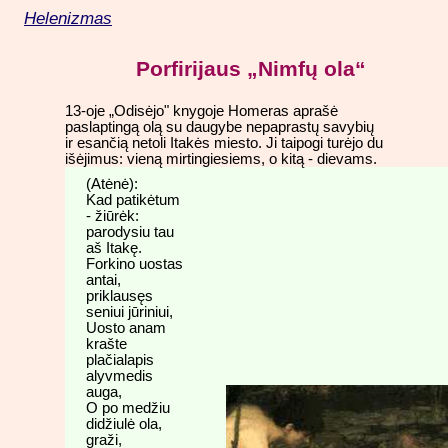
Helenizmas
Porfirijaus „Nimfų ola“
13-oje „Odisėjo" knygoje Homeras aprašė
paslaptingą olą su daugybe nepaprastų savybių
ir esančią netoli Itakės miesto. Ji taipogi turėjo du
išėjimus: vieną mirtingiesiems, o kitą - dievams.
(Atėnė):
Kad patikėtum
- žiūrėk:
parodysiu tau
aš Itakę.
Forkino uostas
antai,
priklausęs
seniui jūriniui,
Uosto anam
krašte
plačialapis
alyvmedis
auga,
O po medžiu
didžiulė ola,
graži,