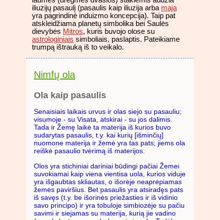
iliuzijų pasaulį (pasaulis kaip iliuzija arba
maja
yra pagrindinė induizmo koncepcija). Taip pat
atskleidžiama planetų simbolika bei Saulės
dievybės
Mitros
, kuris buvojo olose su
astrologiniais
simboliais, paslaptis. Pateikiame
trumpą ištrauką iš to veikalo.
Nimfų ola
Ola kaip pasaulis
Senaisiais laikais urvus ir olas siejo su pasauliu;
visumoje - su Visata, atskirai - su jos dalimis.
Tada ir Žemę laikė ta materija iš kurios buvo
sudarytas pasaulis, t.y. kai kurių [išminčių]
nuomone materija ir žemė yra tas pats; jiems ola
reiškė pasaulio tvėrimą iš materijos.
Olos yra stichiniai dariniai būdingi pačiai Žemei
suvokiamai kaip viena vientisa uola, kurios viduje
yra išgaubtas skliautas, o išorėje neaprėpiamas
žemės paviršius. Bet pasaulis yra atsiradęs pats
iš savęs (t.y. be išorinės priežasties ir iš vidinio
savo principo) ir yra tobuloje simbiozėje su pačiu
savimi ir siejamas su materija, kurią jie vadino