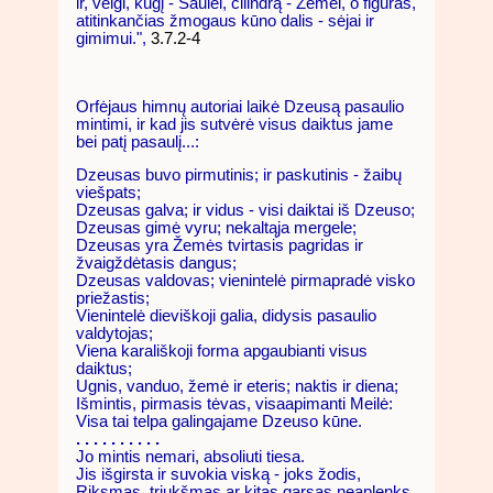
ir, vėlgi, kūgį - Saulei, cilindrą - Žemei, o figūras,
atitinkančias žmogaus kūno dalis - sėjai ir
gimimui.",
3.7.2-4
Orfėjaus himnų autoriai laikė Dzeusą pasaulio
mintimi, ir kad jis sutvėrė visus daiktus jame
bei patį pasaulį...:
Dzeusas buvo pirmutinis; ir paskutinis - žaibų
viešpats;
Dzeusas galva; ir vidus - visi daiktai iš Dzeuso;
Dzeusas gimė vyru; nekaltąja mergele;
Dzeusas yra Žemės tvirtasis pagridas ir
žvaigždėtasis dangus;
Dzeusas valdovas; vienintelė pirmapradė visko
priežastis;
Vienintelė dieviškoji galia, didysis pasaulio
valdytojas;
Viena karališkoji forma apgaubianti visus
daiktus;
Ugnis, vanduo, žemė ir eteris; naktis ir diena;
Išmintis, pirmasis tėvas, visaapimanti Meilė:
Visa tai telpa galingajame Dzeuso kūne.
. . . . . . . . . .
Jo mintis nemari, absoliuti tiesa.
Jis išgirsta ir suvokia viską - joks žodis,
Riksmas, triukšmas ar kitas garsas neaplenks