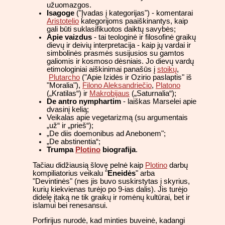
užuomazgos.
Isagoge
("Įvadas į kategorijas") - komentarai
Aristotelio
kategorijoms paaiškinantys, kaip
gali būti suklasifikuotos daiktų savybės;
Apie vaizdus
- tai teologinė ir filosofinė graikų
dievų ir deivių interpretacija - kaip jų vardai ir
simbolinės prasmės susijusios su gamtos
galiomis ir kosmoso dėsniais. Jo dievų vardų
etimologiniai aiškinimai panašūs į
stoikų
,
Plutarcho
("Apie Izidės ir Ozirio paslaptis" iš
"Moralia"),
Filono Aleksandriečio
,
Platono
(„Kratilas“) ir
Makrobijaus
(„Saturnalia“);
De antro nymphartim
- laiškas Marselei apie
dvasinį kelią;
Veikalas apie vegetarizmą (su argumentais
„už“ ir „prieš“);
„De diis doemonibus ad Anebonem";
„De abstinentia“;
Trumpa
Plotino
biografija
.
Tačiau didžiausią šlovę pelnė kaip
Plotino
darbų
kompiliatorius veikalu "
Eneidės
" arba
"Devintinės" (nes jis buvo suskirstytas į skyrius,
kurių kiekvienas turėjo po 9-ias dalis). Jis turėjo
didelę įtaką ne tik graikų ir romėnų kultūrai, bet ir
islamui bei renesansui.
Porfirijus nurodė, kad minties buveinė, kadangi