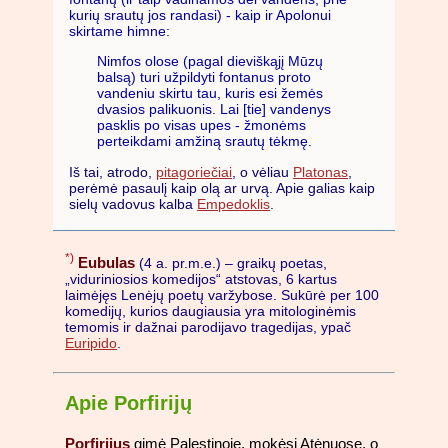
kurių srautų jos randasi) - kaip ir Apolonui
skirtame himne:
Nimfos olose (pagal dieviškąjį Mūzų
balsą) turi užpildyti fontanus proto
vandeniu skirtu tau, kuris esi žemės
dvasios palikuonis. Lai [tie] vandenys
pasklis po visas upes - žmonėms
perteikdami amžiną srautų tėkmę.
Iš tai, atrodo,
pitagoriečiai
, o vėliau
Platonas
,
perėmė pasaulį kaip olą ar urvą. Apie galias kaip
sielų vadovus kalba
Empedoklis
.
*)
Eubulas
(4 a. pr.m.e.) – graikų poetas,
„viduriniosios komedijos“ atstovas, 6 kartus
laimėjęs Lenėjų poetų varžybose. Sukūrė per 100
komedijų, kurios daugiausia yra mitologinėmis
temomis ir dažnai parodijavo tragedijas, ypač
Euripido
.
Apie Porfirijų
Porfirijus
gimė Palestinoje, mokėsi Atėnuose, o