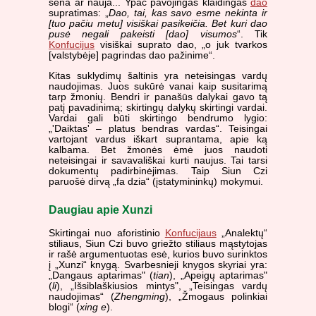
sena ar nauja... Ypač pavojingas klaidingas
dao
supratimas: „
Dao, tai, kas savo esme nekinta ir
[tuo pačiu metu] visiškai pasikeičia. Bet kuri dao
pusė negali pakeisti [dao] visumos
“. Tik
Konfucijus
visiškai suprato dao, „o juk tvarkos
[valstybėje] pagrindas dao pažinime“.
Kitas suklydimų šaltinis yra neteisingas vardų
naudojimas. Juos sukūrė vanai kaip susitarimą
tarp žmonių. Bendri ir panašūs dalykai gavo tą
patį pavadinimą; skirtingų dalykų skirtingi vardai.
Vardai gali būti skirtingo bendrumo lygio:
„'Daiktas' – platus bendras vardas“. Teisingai
vartojant vardus iškart suprantama, apie ką
kalbama. Bet žmonės ėmė juos naudoti
neteisingai ir savavališkai kurti naujus. Tai tarsi
dokumentų padirbinėjimas. Taip Siun Czi
paruošė dirvą „fa dzia“ (įstatymininkų) mokymui.
Daugiau apie Xunzi
Skirtingai nuo aforistinio
Konfucijaus
„Analektų“
stiliaus, Siun Czi buvo griežto stiliaus mąstytojas
ir rašė argumentuotas esė, kurios buvo surinktos
į „Xunzi“ knygą. Svarbesnieji knygos skyriai yra:
„Dangaus aptarimas" (
tian
), „Apeigų aptarimas"
(
li
), „Išsiblaškiusios mintys", „Teisingas vardų
naudojimas“ (
Zhengming
), „Žmogaus polinkiai
blogi“ (
xing e
).