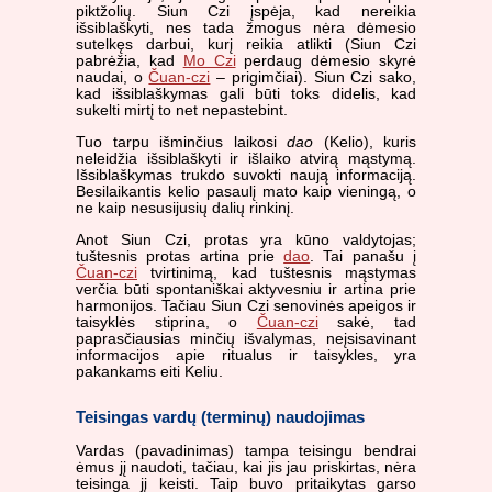
piktžolių. Siun Czi įspėja, kad nereikia
išsiblaškyti, nes tada žmogus nėra dėmesio
sutelkęs darbui, kurį reikia atlikti (Siun Czi
pabrėžia, kad
Mo Czi
perdaug dėmesio skyrė
naudai, o
Čuan-czi
– prigimčiai). Siun Czi sako,
kad išsiblaškymas gali būti toks didelis, kad
sukelti mirtį to net nepastebint.
Tuo tarpu išminčius laikosi
dao
(Kelio), kuris
neleidžia išsiblaškyti ir išlaiko atvirą mąstymą.
Išsiblaškymas trukdo suvokti naują informaciją.
Besilaikantis kelio pasaulį mato kaip vieningą, o
ne kaip nesusijusių dalių rinkinį.
Anot Siun Czi, protas yra kūno valdytojas;
tuštesnis protas artina prie
dao
. Tai panašu į
Čuan-czi
tvirtinimą, kad tuštesnis mąstymas
verčia būti spontaniškai aktyvesniu ir artina prie
harmonijos. Tačiau Siun Czi senovinės apeigos ir
taisyklės stiprina, o
Čuan-czi
sakė, tad
paprasčiausias minčių išvalymas, neįsisavinant
informacijos apie ritualus ir taisykles, yra
pakankams eiti Keliu.
Teisingas vardų (terminų) naudojimas
Vardas (pavadinimas) tampa teisingu bendrai
ėmus jį naudoti, tačiau, kai jis jau priskirtas, nėra
teisinga jį keisti. Taip buvo pritaikytas garso