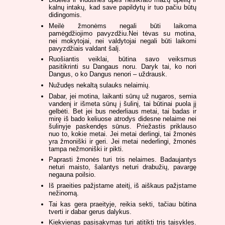
kalnų intakų, kad save papildytų ir tuo pačiu būtų
didingomis.
Meilė žmonėms negali būti laikoma
pamėgdžiojimo pavyzdžiu.Nei tėvas su motina,
nei mokytojai, nei valdytojai negali būti laikomi
pavyzdžiais valdant šalį.
Ruošiantis veiklai, būtina savo veiksmus
pasitikrinti su Dangaus noru. Daryk tai, ko nori
Dangus, o ko Dangus nenori – uždrausk.
Nužudęs nekaltą sulauks nelaimių.
Dabar, jei motina, laikanti sūnų už nugaros, semia
vandenį ir išmeta sūnų į šulinį, tai būtinai puola jį
gelbėti. Bet jei bus nederliaus metai, tai badas ir
mirę iš bado keliuose atrodys didesne nelaime nei
šulinyje paskendęs sūnus. Priežastis priklauso
nuo to, kokie metai. Jei metai derlingi, tai žmonės
yra žmoniški ir geri. Jei metai nederlingi, žmonės
tampa nežmoniški ir pikti.
Paprasti žmonės turi tris nelaimes. Badaujantys
neturi maisto, šalantys neturi drabužių, pavargę
negauna poilsio.
Iš praeities pažįstame ateitį, iš aiškaus pažįstame
nežinomą.
Tai kas gera praeityje, reikia sekti, tačiau būtina
tverti ir dabar gerus dalykus.
Kiekvienas pasisakymas turi atitikti tris taisykles.