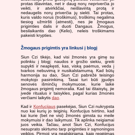
protas išlavintas, net ir daug norų nepriverčia jo
veikti, ir atvirkščiai, neišlavintą protą ir
nedaugelis norų priverčia jų siekti. Tai protas,
kuris valdo norus (troškimus), troškimų negalima
tiesiog užmiršti (atmesti), nes jie žmogaus
prigimties dalis ir duoti Dangaus. Žmogus,
besilaikantis dao (Kelio), neleis troškimams
pakeisti krypties.
Žmogaus prigimtis yra linkusi į blogį
Siun Czi tikėjo, kad visi žmonės yra gimę su
polinkiu į blogį: naudos ir grožio siekiu, greiti
supykti ir neapkęsti, kas, viską paėmus, veda į
tvarkos nebuvimą ir nusikalstamumą. Kad būtų
harmonija su dao, Siun Czi pabrėžė teisingo
mokytojo pasirinkimą. Tasai turi būti įgudęs
senovės išminčių mokymuose, kurie laikė
žmogaus prigimtį nemoralia. Kad tai ištaisytų, jie
įvedė ritualus ir taisykles, pagal kurias žmonės
verčiami laikytis
dao
.
Kad ir
Konfucijaus
pasekėjas, Siun Czi nukrypsta
nuo kai kurių jo teiginių. Konfucijus tvirtino, kad
kai kurie (bet ne visi) žmonės gimsta su meile
mokymuisi ir dao laikymusi. Tik aplinka neigiamai
juos veikia. Tačiau, anot Siun Czi, Konfucijus
nesuprato skirtumo tarp prigimties ir sąmoningos
veiklos. Pirmoji yra neatskiriama, kaip regėjimas