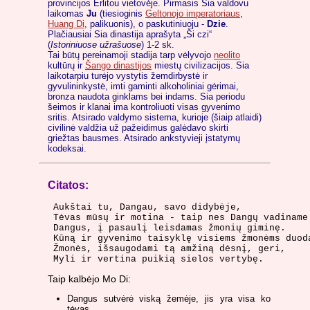
provincijos Erlitou vietovėje. Pirmasis Sia valdovu
laikomas
Ju
(tiesioginis
Geltonojo imperatoriaus
,
Huang Di
, palikuonis), o paskutiniuoju -
Dzie
.
Plačiausiai Sia dinastija aprašyta „Ši czi“
(
Istoriniuose užrašuose
) 1-2 sk.
Tai būtų pereinamoji stadija tarp vėlyvojo
neolito
kultūrų ir
Šango dinastijos
miestų civilizacijos. Sia
laikotarpiu turėjo vystytis žemdirbystė ir
gyvulininkystė, imti gaminti alkoholiniai gėrimai,
bronza naudota ginklams bei indams. Sia periodu
šeimos ir klanai ima kontroliuoti visas gyvenimo
sritis. Atsirado valdymo sistema, kurioje (šiaip atlaidi)
civilinė valdžia už pažeidimus galėdavo skirti
griežtas bausmes. Atsirado ankstyvieji įstatymų
kodeksai.
Citatos:
Aukštai tu, Dangau, savo didybėje,

Tėvas mūsų ir motina - taip nes Dangų vadiname.
Dangus, į pasaulį leisdamas žmonių giminę.

Kūną ir gyvenimo taisyklę visiems žmonėms duoda
Žmonės, išsaugodami tą amžiną dėsnį, geri,

Myli ir vertina puikią sielos vertybę.
Taip kalbėjo Mo Di:
Dangus sutvėrė viską žemėje, jis yra visa ko
tėvas.