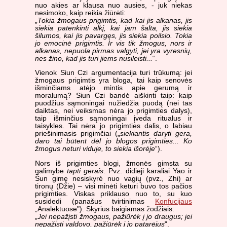
nuo akies ar klausa nuo ausies, - juk niekas
nesimoko, kaip reikia žiūrėti:
„
Tokia žmogaus prigimtis, kad kai jis alkanas, jis
siekia patenkinti alkį, kai jam šalta, jis siekia
šilumos, kai jis pavargęs, jis siekia poilsio. Tokia
jo emocinė prigimtis. Ir vis tik žmogus, nors ir
alkanas, nepuola pirmas valgyti, jei yra vyresnių,
nes žino, kad jis turi jiems nusileisti...
“.
Vienok Siun Czi argumentacija turi trūkumą: jei
žmogaus prigimtis yra bloga, tai kaip senovės
išminčiams atėjo mintis apie gerumą ir
moralumą? Siun Czi bandė aiškinti taip: kaip
puodžius sąmoningai nužiedžia puodą (nei tas
daiktas, nei veiksmas nėra jo prigimties dalys),
taip išminčius sąmoningai įveda ritualus ir
taisykles. Tai nėra jo prigimties dalis, o labiau
priešinimasis prigimčiai („
siekiantis daryti gera,
daro tai būtent dėl jo blogos prigimties... Ko
žmogus neturi viduje, to siekia išorėje
“).
Nors iš prigimties blogi, žmonės gimsta su
galimybe
tapti gerais
. Pvz. didieji karaliai Yao ir
Šun gimę nesiskyrė nuo vagių (pvz., Zhi) ar
tironų (Džie) – visi minėti keturi buvo tos pačios
prigimties. Viskas priklauso nuo to, su kuo
susidedi (panašus tvirtinimas
Konfucijaus
„Analektuose"). Skyrius baigiamas žodžiais:
„
Jei nepažįsti žmogaus, pažiūrėk į jo draugus; jei
nepažįsti valdovo, pažiūrėk į jo patarėjus
".