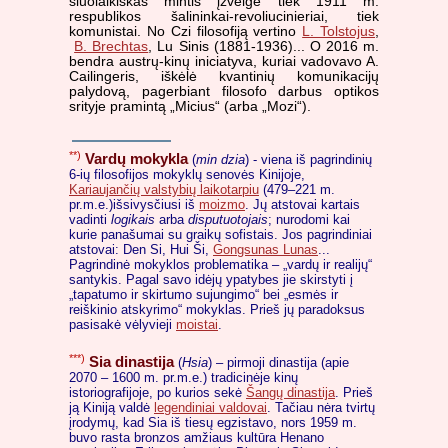
šiuolaikiškas mintis įžvelgė tiek 1911 m.
respublikos šalininkai-revoliucinieriai, tiek
komunistai. No Czi filosofiją vertino
L. Tolstojus
,
B. Brechtas
, Lu Sinis (1881-1936)... O 2016 m.
bendra austrų-kinų iniciatyva, kuriai vadovavo A.
Cailingeris, iškėlė kvantinių komunikacijų
palydovą, pagerbiant filosofo darbus optikos
srityje pramintą „Micius“ (arba „Mozi“).
**)
Vardų mokykla
(
min dzia
) - viena iš pagrindinių
6-ių filosofijos mokyklų senovės Kinijoje,
Kariaujančių valstybių laikotarpiu
(479–221 m.
pr.m.e.)išsivysčiusi iš
moizmo
. Jų atstovai kartais
vadinti
logikais
arba
disputuotojais
; nurodomi kai
kurie panašumai su graikų sofistais. Jos pagrindiniai
atstovai: Den Si, Hui Ši,
Gongsunas Lunas
...
Pagrindinė mokyklos problematika – „vardų ir realijų“
santykis. Pagal savo idėjų ypatybes jie skirstyti į
„tapatumo ir skirtumo sujungimo“ bei „esmės ir
reiškinio atskyrimo“ mokyklas. Prieš jų paradoksus
pasisakė vėlyvieji
moistai
.
***)
Sia dinastija
(
Hsia
) – pirmoji dinastija (apie
2070 – 1600 m. pr.m.e.) tradicinėje kinų
istoriografijoje, po kurios sekė
Šangų dinastija
. Prieš
ją Kiniją valdė
legendiniai valdovai
. Tačiau nėra tvirtų
įrodymų, kad Sia iš tiesų egzistavo, nors 1959 m.
buvo rasta bronzos amžiaus kultūra Henano