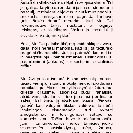
pakeisti aplinkybes ir valdyti savo gyvenimus. Tai
jie gali padaryti pasiremdami jutimais, stebėdami
pasaulį, vertindami objektus ir nutikimus pagal jų
priežastis, funkcijas ir istorinį pagrindą. Tai buvo
„trijų šakės dantų“ metodas, kurį Mo Czi
rekomendavo taikyti, nustatant, ar teiginys
teisingas, ar klaidingas. Vėliau jo mokiniai jį
**)
išvystė iki Vardų mokyklos
.
Beje, Mo Czi palaikė tikėjimą vaiduoklių ir dvasių
galia, nors neretai manoma, kad jis į tai težiūrėjo
pragmatišku aspektu. Juk jis pabrėžė, kad net tie
ir neegzistuoja, bendruomenės susirinkimai jų
pagarbinimui (aukoms) turi sustiprinti socialinius
ryšius.
Mo Czi puikiai išmanė 6 konfucionistų menus,
tačiau vieną jų, ritualų mokslą, neigė, laikydamas
nereikalingu. Moistų mokykla skyrėsi uždarumu,
griežta drausme, asketišku būdu, fanatišku
atsidavimu idealams – tuo ji panaši į ordiną ar
sektą. Kai kurie jų skelbiami idealai (žmonių
gerovė kaip valdymo tikslas, valdovas turi būti
išmintingas, visuomenėje turi vyrauti
žmogiškumas ir teisingumas) sutapo su
konfucionizmu. Tačiau buvo ir prieštaraujančių
jam – tai universalios meilės, turinčios įveikti
visuomenės susiskaidymą, idėja, žmonių
gyvensenos, siekių ir jausmų unifikavimas,