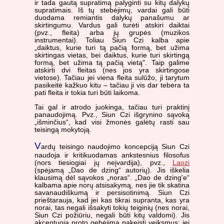
ir tada gautą supratimą palyginti su kitų dalykų
supratimais. Iš tų stebėjimų, vardai gali būti
duodama remiantis dalykų panašumu ar
skirtingumu. Vardus gali turėti atskiri daiktai
(pvz., fleita) arba jų grupės (muzikos
instrumentai). Toliau Siun Czi kalba apie
„daiktus, kurie turi tą pačią formą, bet užima
skirtingas vietas, bei daiktus, kurie turi skirtingą
formą, bet užima tą pačią vietą". Taip galime
atskirti dvi fleitas (nes jos yra skirtingose
vietose). Tačiau jei viena fleita sulūžo, ji tarytum
pasikeitė kažkuo kitu – tačiau ji vis dar tebėra ta
pati fleita ir tokia turi būti laikoma.
Tai gal ir atrodo juokinga, tačiau turi praktinį
panaudojimą. Pvz., Siun Czi išgrynino sąvoką
„išminčius“, kad visi žmonės galėtų rasti sau
teisingą mokytoją.
V
ardų teisingo naudojimo koncepciją Siun Czi
naudoja ir kritikuodamas ankstesnius filosofus
(nors tiesiogiai jų neįvardija), pvz.,
Laozi
(spėjamą „Dao de dzing“ autorių). Jis iškelia
klausimą dėl sąvokos „noras“. „Dao de dzing'e“
kalbama apie norų atsisakymą, nes jie tik skatina
savanaudiškumą ir persisotinimą. Siun Czi
prieštarauja, kad jei kas tikrai supranta, kas yra
norai, tas negali išsakyti tokių teiginių (nes norai,
Siun Czi požiūriu, negali būti kitų valdomi). Jis
akcentuoja proto gebėjimą pakeisti veiksmus: jei