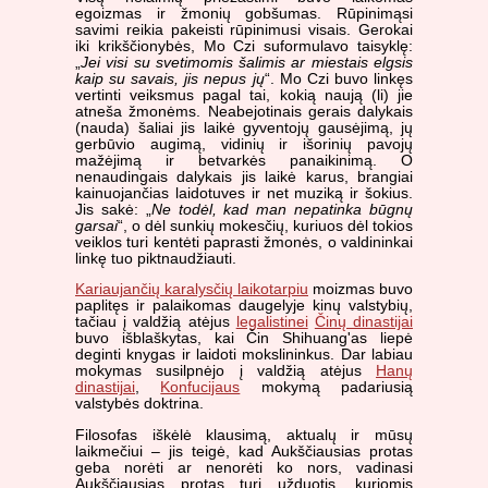
egoizmas ir žmonių gobšumas. Rūpinimąsi
savimi reikia pakeisti rūpinimusi visais. Gerokai
iki krikščionybės, Mo Czi suformulavo taisyklę:
„
Jei visi su svetimomis šalimis ar miestais elgsis
kaip su savais, jis nepus jų
“. Mo Czi buvo linkęs
vertinti veiksmus pagal tai, kokią naują (li) jie
atneša žmonėms. Neabejotinais gerais dalykais
(nauda) šaliai jis laikė gyventojų gausėjimą, jų
gerbūvio augimą, vidinių ir išorinių pavojų
mažėjimą ir betvarkės panaikinimą. O
nenaudingais dalykais jis laikė karus, brangiai
kainuojančias laidotuves ir net muziką ir šokius.
Jis sakė: „
Ne todėl, kad man nepatinka būgnų
garsai
“, o dėl sunkių mokesčių, kuriuos dėl tokios
veiklos turi kentėti paprasti žmonės, o valdininkai
linkę tuo piktnaudžiauti.
Kariaujančių karalysčių laikotarpiu
moizmas buvo
paplitęs ir palaikomas daugelyje kinų valstybių,
tačiau į valdžią atėjus
legalistinei
Činų dinastijai
buvo išblaškytas, kai Čin Shihuang'as liepė
deginti knygas ir laidoti mokslininkus. Dar labiau
mokymas susilpnėjo į valdžią atėjus
Hanų
dinastijai
,
Konfucijaus
mokymą padariusią
valstybės doktrina.
Filosofas iškėlė klausimą, aktualų ir mūsų
laikmečiui – jis teigė, kad Aukščiausias protas
geba norėti ar nenorėti ko nors, vadinasi
Aukščiausias protas turi užduotis, kuriomis