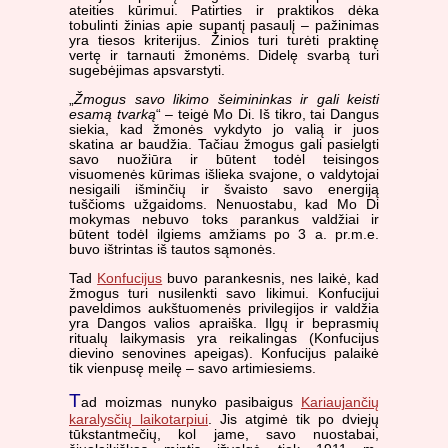
ateities kūrimui. Patirties ir praktikos dėka
tobulinti žinias apie supantį pasaulį – pažinimas
yra tiesos kriterijus. Žinios turi turėti praktinę
vertę ir tarnauti žmonėms. Didelę svarbą turi
sugebėjimas apsvarstyti.
„
Žmogus savo likimo šeimininkas ir gali keisti
esamą tvarką
“ – teigė Mo Di. Iš tikro, tai Dangus
siekia, kad žmonės vykdyto jo valią ir juos
skatina ar baudžia. Tačiau žmogus gali pasielgti
savo nuožiūra ir būtent todėl teisingos
visuomenės kūrimas išlieka svajone, o valdytojai
nesigaili išminčių ir švaisto savo energiją
tuščioms užgaidoms. Nenuostabu, kad Mo Di
mokymas nebuvo toks parankus valdžiai ir
būtent todėl ilgiems amžiams po 3 a. pr.m.e.
buvo ištrintas iš tautos sąmonės.
Tad
Konfucijus
buvo parankesnis, nes laikė, kad
žmogus turi nusilenkti savo likimui. Konfucijui
paveldimos aukštuomenės privilegijos ir valdžia
yra Dangos valios apraiška. Ilgų ir beprasmių
ritualų laikymasis yra reikalingas (Konfucijus
dievino senovines apeigas). Konfucijus palaikė
tik vienpusę meilę – savo artimiesiems.
T
ad moizmas nunyko pasibaigus
Kariaujančių
karalysčių laikotarpiui
. Jis atgimė tik po dviejų
tūkstantmečių, kol jame, savo nuostabai,