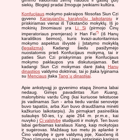
gimimo valdomas žemų naudos ir gašlių (
jui
)
siekių. Blogieji pradai žmoguje įveikiami kultūra.
Konfucijaus
mokymo pakraipos filosofas Siun Czi
gyveno
Kariaujančių karalysčių laikotarpiu
ir
priskiriamas vienai iš Tūkstančio mokyklų. Iš jo
mokinių žinomiausi yra
Li Si
(pirmojo Činų
*)
imperatoriaus premjeras) ir Han Fei
(iš Hanų
karališkos šeimos), kuris kvazi-autoritarinius
mokymo aspektus išvystė į Įstatymo mokyklą
(
legalizmą
). Kadangi šiedu pasižymėjo
nuostatomis prieš Konfucijaus mokymą, tai ir
paties Siun Czi priskyrimas prie Konfucijaus
mokymo paklaupos yra diskutuojamas. Bet
kadangi Siun Czi mokymas darė įtaką
Hanų
dinastijos
valdymo doktrinai, tai jo įtaka lyginama
su
Menciaus
įtaka
Tang`ų dinastijai
.
Apie ankstyvąjį jo gyvenimo etapą žinoma labai
nedaug. Gimęs pavadintas
Xun Kuang
,
malonybiniu vardu Čing (kai kuriuose tekstuose
jis vadinamas
Sun
- arba tiedu vardai senovėje
buvo tapatūs, arba
Xun
buvo draudžiama minėti
kažkuriuo laikotarpiu). Jis pirmąkart pasireiškia
sulaukęs 50-ies, t.y. apie 264 m. pr.m.e., kai
nuvyko į
Ci valstybę
studijuoti ir mokyti. Ten buvo
labai gerbiamas karaliaus Xiang, kaip mokytojas
ir sugėrovas. Maždaug tuo metu jis aplankė ir
Čino valstybę ir gyrė valdymą joje, Xiaočeng iš
Zhao rūmuose su vadu Linwu aptarinėjo karinius