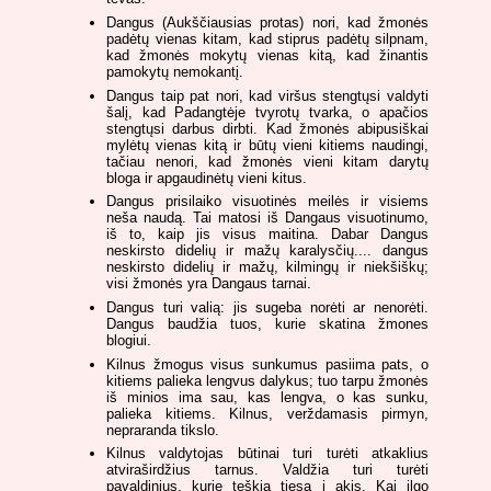
Dangus (Aukščiausias protas) nori, kad žmonės
padėtų vienas kitam, kad stiprus padėtų silpnam,
kad žmonės mokytų vienas kitą, kad žinantis
pamokytų nemokantį.
Dangus taip pat nori, kad viršus stengtųsi valdyti
šalį, kad Padangtėje tvyrotų tvarka, o apačios
stengtųsi darbus dirbti. Kad žmonės abipusiškai
mylėtų vienas kitą ir būtų vieni kitiems naudingi,
tačiau nenori, kad žmonės vieni kitam darytų
bloga ir apgaudinėtų vieni kitus.
Dangus prisilaiko visuotinės meilės ir visiems
neša naudą. Tai matosi iš Dangaus visuotinumo,
iš to, kaip jis visus maitina. Dabar Dangus
neskirsto didelių ir mažų karalysčių.... dangus
neskirsto didelių ir mažų, kilmingų ir niekšiškų;
visi žmonės yra Dangaus tarnai.
Dangus turi valią: jis sugeba norėti ar nenorėti.
Dangus baudžia tuos, kurie skatina žmones
blogiui.
Kilnus žmogus visus sunkumus pasiima pats, o
kitiems palieka lengvus dalykus; tuo tarpu žmonės
iš minios ima sau, kas lengva, o kas sunku,
palieka kitiems. Kilnus, verždamasis pirmyn,
nepraranda tikslo.
Kilnus valdytojas būtinai turi turėti atkaklius
atviraširdžius tarnus. Valdžia turi turėti
pavaldinius, kurie teškia tiesą į akis. Kai ilgo