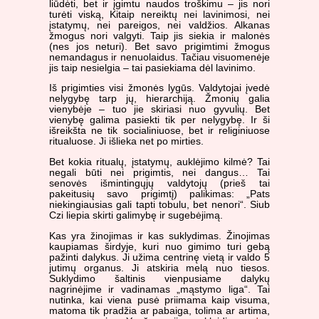
liūdėti, bet ir įgimtu naudos troškimu – jis nori
turėti viską, Kitaip nereiktų nei lavinimosi, nei
įstatymų, nei pareigos, nei valdžios. Alkanas
žmogus nori valgyti. Taip jis siekia ir malonės
(nes jos neturi). Bet savo prigimtimi žmogus
nemandagus ir nenuolaidus. Tačiau visuomenėje
jis taip nesielgia – tai pasiekiama dėl lavinimo.
Iš prigimties visi žmonės lygūs. Valdytojai įvedė
nelygybę tarp jų, hierarchiją. Žmonių galia
vienybėje – tuo jie skiriasi nuo gyvulių. Bet
vienybę galima pasiekti tik per nelygybę. Ir ši
išreikšta ne tik socialiniuose, bet ir religiniuose
ritualuose. Ji išlieka net po mirties.
Bet kokia ritualų, įstatymų, auklėjimo kilmė? Tai
negali būti nei prigimtis, nei dangus… Tai
senovės išmintingųjų valdytojų (prieš tai
pakeitusių savo prigimtį) palikimas: „Pats
niekingiausias gali tapti tobulu, bet nenori“. Siub
Czi liepia skirti galimybę ir sugebėjimą.
Kas yra žinojimas ir kas suklydimas. Žinojimas
kaupiamas širdyje, kuri nuo gimimo turi gebą
pažinti dalykus. Ji užima centrinę vietą ir valdo 5
jutimų organus. Ji atskiria melą nuo tiesos.
Suklydimo šaltinis vienpusiame dalykų
nagrinėjime ir vadinamas „mąstymo liga“. Tai
nutinka, kai viena pusė priimama kaip visuma,
matoma tik pradžia ar pabaiga, tolima ar artima,