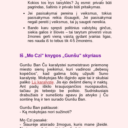
Kokios tos trys taisyklės? Jų esmė: privalo būti
pagrindas, šaltinis ir privalo būti pritaikymas.
Jei pasisakymai pereina į veiksmus, tokius
pasisakymus reikia išsaugoti, Jei pasisakymai
negali pereiti į veiksmus, tai jų saugoti nereikia.
Bando karu spręsti politinius valstybių ginčus,
siekia galios ir šlovės – tai tarytum priversti visus
žmones gerti vieną vaistą gydant įvairias ligas,
nes nauda iš to tebus tik 4-5 žmonėms.
Iš „Mo Czi“ knygos „Gunšu“ skyriaus
Gunšu Ban Ču karalystei sumeistravo priemonę
miesto sienų įveikimui, kuri vadinosi „debesų
kopėčios“, kad galima būtų užpulti Suno
karalystę. Mokytojas Mo išgirdo apie tai ir skubiai
paliko
Lu karalystę
. Jis ėjo dešimt dienų ir naktų.
Ant padų iškilo kraujuojančios nuospaudos,
tačiau jis tebeėjo be poilsio. Sudriskusiais
drabužiais ir sunešiotu apavu jis atvyko į Ču
sontinę Iną ir ten surado Gunšu Ban.
Gunšu Ban paklausė:
- Ką mokytojas nori sužinoti?
Mo Czi pasakė:
- Šiaurėje atsirado žmogus, kuris mane įžeidė.