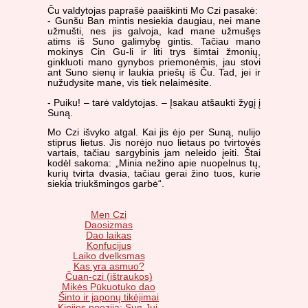
Ču valdytojas paprašė paaiškinti Mo Czi pasakė:
- Gunšu Ban mintis nesiekia daugiau, nei mane
užmušti, nes jis galvoja, kad mane užmušęs
atims iš Suno galimybę gintis. Tačiau mano
mokinys Cin Gu-li ir liti trys šimtai žmonių,
ginkluoti mano gynybos priemonėmis, jau stovi
ant Suno sienų ir laukia priešų iš Ču. Tad, jei ir
nužudysite mane, vis tiek nelaimėsite.
- Puiku! – tarė valdytojas. – Įsakau atšaukti žygį į
Suną.
Mo Czi išvyko atgal. Kai jis ėjo per Suną, nulijo
stiprus lietus. Jis norėjo nuo lietaus po tvirtovės
vartais, tačiau sargybinis jam neleido įeiti. Štai
kodėl sakoma: „Minia nežino apie nuopelnus tų,
kurių tvirta dvasia, tačiau gerai žino tuos, kurie
siekia triukšmingos garbė“.
Men Czi
Daosizmas
Dao laikas
Konfucijus
Laiko dvelksmas
Kas yra asmuo?
Čuan-czi (ištraukos)
Mikės Pūkuotuko dao
Šinto ir japonų tikėjimai
Kinijos poezija: Sun Jui.