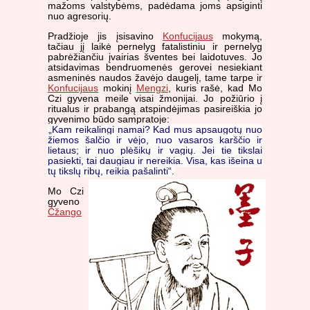
mažoms valstybėms, padėdama joms apsiginti
nuo agresorių.
Pradžioje jis įsisavino
Konfucijaus
mokymą,
tačiau jį laikė pernelyg fatalistiniu ir pernelyg
pabrėžiančiu įvairias šventes bei laidotuves. Jo
atsidavimas bendruomenės gerovei nesiekiant
asmeninės naudos žavėjo daugelį, tame tarpe ir
Konfucijaus
mokinį
Mengzi
, kuris rašė, kad Mo
Czi gyvena meile visai žmonijai. Jo požiūrio į
ritualus ir prabangą atspindėjimas pasireiškia jo
gyvenimo būdo sampratoje:
„Kam reikalingi namai? Kad mus apsaugotų nuo
žiemos šalčio ir vėjo, nuo vasaros karščio ir
lietaus; ir nuo plėšikų ir vagių. Jei tie tikslai
pasiekti, tai daugiau ir nereikia. Visa, kas išeina u
tų tikslų ribų, reikia pašalinti“.
Mo Czi
gyveno
Čžango