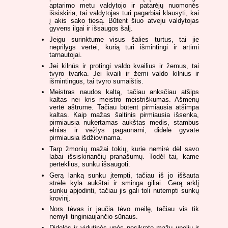
aptarimo metu valdytojo ir patarėjų nuomonės
išsiskiria, tai valdytojas turi pagarbiai klausyti, kai
į akis sako tiesą. Būtent šiuo atveju valdytojas
gyvens ilgai ir išsaugos šalį.
Jeigu surinktume visus šalies turtus, tai jie
neprilygs vertei, kurią turi išmintingi ir artimi
tarnautojai.
Jei kilnūs ir protingi valdo kvailius ir žemus, tai
tvyro tvarka. Jei kvaili ir žemi valdo kilnius ir
išmintingus, tai tvyro sumaištis.
Meistras naudos kaltą, tačiau anksčiau atšips
kaltas nei kris meistro meistriškumas. Ašmenų
vertė aštrume. Tačiau būtent pirmiausia atšimpa
kaltas. Kaip mažas šaltinis pirmiausia išsenka,
pirmiausia nukertamas aukštas medis, stambus
elnias ir vėžlys pagaunami, didelė gyvatė
pirmiausia išdžiovinama.
Tarp žmonių mažai tokių, kurie nemirė dėl savo
labai išsiskiriančių pranašumų. Todėl tai, kame
perteklius, sunku išsaugoti.
Gerą lanką sunku įtempti, tačiau iš jo iššauta
strėlė kyla aukštai ir sminga giliai. Gerą arklį
sunku apjodinti, tačiau jis gali toli nutempti sunkų
krovinį.
Nors tėvas ir jaučia tėvo meilę, tačiau vis tik
nemyli tinginiaujančio sūnaus.
Didelės ir vidutinės upės nesikrato mažų upelių ir