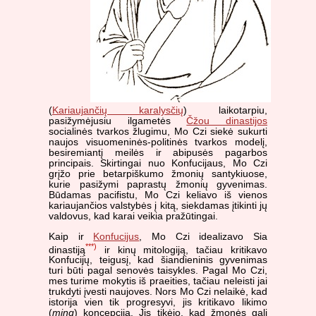
(
Kariaujančių karalysčių
) laikotarpiu,
pasižymėjusiu ilgametės
Čžou dinastijos
socialinės tvarkos žlugimu, Mo Czi siekė sukurti
naujos visuomeninės-politinės tvarkos modelį,
besiremiantį meilės ir abipusės pagarbos
principais. Skirtingai nuo Konfucijaus, Mo Czi
grįžo prie betarpiškumo žmonių santykiuose,
kurie pasižymi paprastų žmonių gyvenimas.
Būdamas pacifistu, Mo Czi keliavo iš vienos
kariaujančios valstybės į kitą, siekdamas įtikinti jų
valdovus, kad karai veikia pražūtingai.
Kaip ir
Konfucijus
, Mo Czi idealizavo Sia
***)
dinastiją
ir kinų mitologiją, tačiau kritikavo
Konfucijų, teigusį, kad šiandieninis gyvenimas
turi būti pagal senovės taisykles. Pagal Mo Czi,
mes turime mokytis iš praeities, tačiau neleisti jai
trukdyti įvesti naujoves. Nors Mo Czi nelaikė, kad
istorija vien tik progresyvi, jis kritikavo likimo
(
ming
) koncepciją. Jis tikėjo, kad žmonės gali