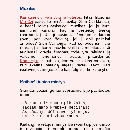
Muzika
Kariaujančių valstybių laikotarpio
kitas filosofas
Mo Czi
pasisakė prieš muziką. Siun Czi klausia,
o kodėl reiktų atsisakyti muzikos, jei ją kūrė
išmintingi karaliai, kad ja perteiktų tvarką
(harmoniją). Jei ji suvienija žmones ir karius
(pvz., per karo šokius), jei ji gali pakeisti
žmones? Siun Czi teigia, kad senovės išminčių
(karalių) sukurta muzika veikia tarsi ritualai. Ji
teigiamai įkvepia žmones, todėl yra teisinga jų
valdymo priemonė. Tačiau, pritardamas
Konfucijui
, jis sutinka, kad yra ir tokios muzikos,
kuri skatina palaidą elgesį, tačiau sako, kad
išsilavinęs žmogus žino kaip elgtis ir ko klausytis.
Išsiblaškiusios mintys
Siun Czi požiūrį geriau suprasime iš jo pacituotos
odės:
Aš raunu ir raunu piktžoles,

Tačiau mano krepšys nepilnas;

Aš dūsauju dėl savo mylimojo;

Kadangi ravėtojos mintys blaškosi tarp jos darbo
ir mylimojo, ji negali prirauti pilno krepšio