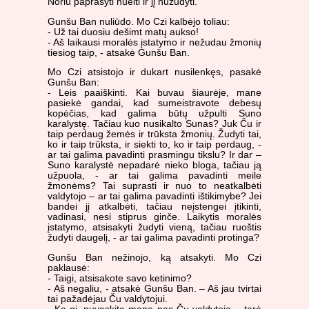
Noriu paprašyti nueiti ir jį nužudyti.
Gunšu Ban nuliūdo. Mo Czi kalbėjo toliau:
- Už tai duosiu dešimt matų aukso!
- Aš laikausi moralės įstatymo ir nežudau žmonių
tiesiog taip, - atsakė Gunšu Ban.
Mo Czi atsistojo ir dukart nusilenkęs, pasakė
Gunšu Ban:
- Leis paaiškinti. Kai buvau šiaurėje, mane
pasiekė gandai, kad sumeistravote debesų
kopėčias, kad galima būtų užpulti Suno
karalystę. Tačiau kuo nusikalto Sunas? Juk Ču ir
taip perdaug žemės ir trūksta žmonių. Žudyti tai,
ko ir taip trūksta, ir siekti to, ko ir taip perdaug, -
ar tai galima pavadinti prasmingu tikslu? Ir dar –
Suno karalystė nepadarė nieko bloga, tačiau ją
užpuola, - ar tai galima pavadinti meile
žmonėms? Tai suprasti ir nuo to neatkalbėti
valdytojo – ar tai galima pavadinti ištikimybe? Jei
bandei jį atkalbėti, tačiau neįstengei įtikinti,
vadinasi, nesi stiprus ginče. Laikytis moralės
įstatymo, atsisakyti žudyti vieną, tačiau ruoštis
žudyti daugelį, - ar tai galima pavadinti protinga?
Gunšu Ban nežinojo, ką atsakyti. Mo Czi
paklausė:
- Taigi, atsisakote savo ketinimo?
- Aš negaliu, - atsakė Gunšu Ban. – Aš jau tvirtai
tai pažadėjau Ču valdytojui.