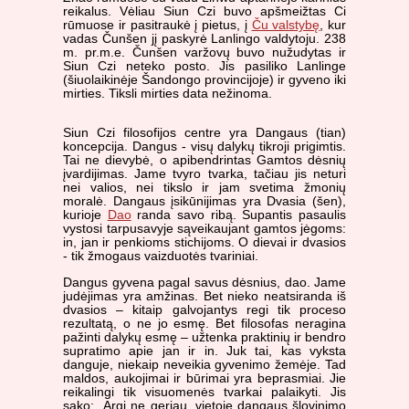
reikalus. Vėliau Siun Czi buvo apšmeižtas Ci
rūmuose ir pasitraukė į pietus, į
Ču valstybę
, kur
vadas Čunšen jį paskyrė Lanlingo valdytoju. 238
m. pr.m.e. Čunšen varžovų buvo nužudytas ir
Siun Czi neteko posto. Jis pasiliko Lanlinge
(šiuolaikinėje Šandongo provincijoje) ir gyveno iki
mirties. Tiksli mirties data nežinoma.
Siun Czi filosofijos centre yra Dangaus (tian)
koncepcija. Dangus - visų dalykų tikroji prigimtis.
Tai ne dievybė, o apibendrintas Gamtos dėsnių
įvardijimas. Jame tvyro tvarka, tačiau jis neturi
nei valios, nei tikslo ir jam svetima žmonių
moralė. Dangaus įsikūnijimas yra Dvasia (šen),
kurioje
Dao
randa savo ribą. Supantis pasaulis
vystosi tarpusavyje sąveikaujant gamtos jėgoms:
in, jan ir penkioms stichijoms. O dievai ir dvasios
- tik žmogaus vaizduotės tvariniai.
Dangus gyvena pagal savus dėsnius, dao. Jame
judėjimas yra amžinas. Bet nieko neatsiranda iš
dvasios – kitaip galvojantys regi tik proceso
rezultatą, o ne jo esmę. Bet filosofas neragina
pažinti dalykų esmę – užtenka praktinių ir bendro
supratimo apie jan ir in. Juk tai, kas vyksta
danguje, niekaip neveikia gyvenimo žemėje. Tad
maldos, aukojimai ir būrimai yra beprasmiai. Jie
reikalingi tik visuomenės tvarkai palaikyti. Jis
sako: „Argi ne geriau, vietoje dangaus šlovinimo