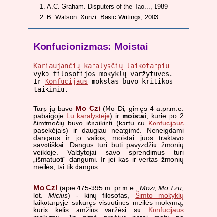
A.C. Graham. Disputers of the Tao..., 1989
B. Watson. Xunzi. Basic Writings, 2003
Konfucionizmas: Moistai
Kariaujančių karalysčių laikotarpiu
vyko filosofijos mokyklų varžytuvės.
Ir
Konfucijaus
mokslas buvo kritikos
taikiniu.
Mo Czi
Tarp jų buvo
(Mo Di, gimęs 4 a.pr.m.e.
pabaigoje
Lu karalystėje
) ir
moistai
, kurie po 2
šimtmečių buvo išnaikinti (kartu su
Konfucijaus
pasekėjais) ir daugiau neatgimė. Neneigdami
dangaus ir jo valios, moistai juos traktavo
savotiškai. Dangus turi būti pavyzdžiu žmonių
veikloje. Valdytojai savo sprendimus turi
„išmatuoti“ dangumi. Ir jei kas ir vertas žmonių
meilės, tai tik dangus.
Mo Czi
(apie 475-395 m. pr.m.e.;
Mozi
,
Mo Tzu
,
lot.
Micius
) - kinų filosofas,
Šimto mokyklų
laikotarpyje sukūręs visuotinės meilės mokymą,
kuris kelis amžius varžėsi su
Konfucijaus