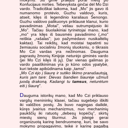
mokymu. Jis gimė praėjus porai metų po
Konfucijaus mirties. Tebevyksta ginčai dėl Mo Dzi
vardo. Tradiciškai laikoma, kad „Mo" jis gavo iš
numanomo protėvio, Guzhu valdovo, kuris,
atseit, kilęs iš legendinio karaliaus Šenongo.
Guzhu valdovo palikuonys priklausė klanui, kurio
pavadinimas „Motai", vėliau sutrumpėjusio iki
„Mo". Tačiau šiuolaikiniai tyrinėtojai mano, kad
„mo" yra kilęs iš bausmės pavadinimo („mo"
reiškia „rašalas"; juo pažymėdavo nusikaltėlių
kaktas). Tai reikštų, kad moistai tapatinti su
žemiausiu socialiniu žmonių sluoksniu, o tikrasis
Mo Czi vardas yra nežinomas. Dauguma
paprastų žmonių Kinijoje neturėjo giminės vardo
(jei Mo Czi kilęs iš jų). Dar vienas galimas jo
vardo paaiškinimas yra jo kūno odos ypatybė,
kuri tekste apibūdinama kaip „tamsi":
„
Mo Czi ėjo į šiaurę ir sutiko likimo pranašautoją,
kuris jam tarė: Dievas šiandien šiaurėje užmuš
juodą drakoną. Kadangi tu
tamsus
, neturėtum
eiti į šiaurę
".
D
auguma istorikų mano, kad Mo Czi priklauso
vargšų menininkų klasei, tačiau sugebėjo iškilti
iki valdžios postų. Jis buvo nagingas dailidė,
kūręs įvairius mechanizmus, nuo mechaninių
paukščių iki ratuotų „debesų kopėčių", skirtų
miestų sienų šturmui. Jis įsteigė gerai
organizuotą karinę bendruomenę, kuri, be savo
mokymo propagavimo, teikė ir karinę pagalbą