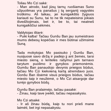
Toliau Mo Czi sakė:
- Man atrodo, kad jūsų tarnų ruošiamas Suno
užpuolimas yra panašus į tą sergantį vagystės
troškimu. Aš laikau, jei kunigaikštis žygiuos
kariauti su Sunu, tai to ne tik nepateisinsi jokiais
išvedžiojimais, bet ir, be to, tai neatneš
kunigaikščiui sėkmės.
Valdytojas ištarė:
- Puiki kalba! Tačiau Gunšu Ban jau sumeistravo
mums debesų kopėčias ir mes būtinai užimsime
Suną.
Tada mokytojas Mo pasisuko į Gunšu Ban,
nusijuosė savo diržą ir padėjo jį ant žemės, tarsi
miesto sieną, o lentelės rašymui jam tarnavo
tarytum puolimo ir gynybos priemonėmis.
Gumšu Ban panaudojo devynis prieigos būdus,
tačiau Mo Czi kiekvieną kartą atremdavo juos.
Gonšu Ban išsėmė visus prieigos būdus, tačiau
miesto taip ir neužėmė, o Mo Czi atsargoje dar
turėjo gynybos būdų.
Gunšu Ban pralaimėjo, tačiau pasakė:
- Žinau, kaip tave įveikti, tačiau nepasakysiu.
Mo Czi atsakė:
- Ir aš žinau būdą, kaip tu nori prieš mane
laimėti, bet irgi nepasakysiu.