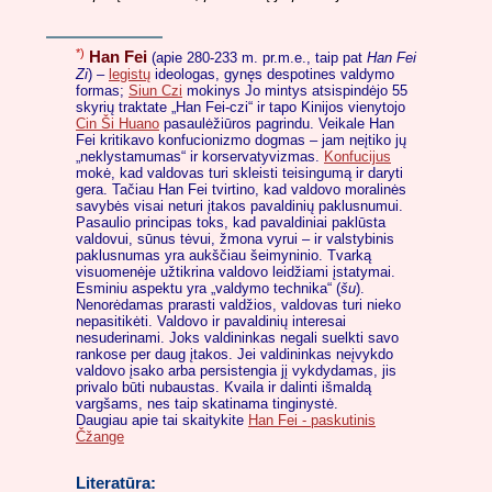
*)
Han Fei
(apie 280-233 m. pr.m.e., taip pat
Han Fei
Zi
) –
legistų
ideologas, gynęs despotines valdymo
formas;
Siun Czi
mokinys Jo mintys atsispindėjo 55
skyrių traktate „Han Fei-czi“ ir tapo Kinijos vienytojo
Cin Ši Huano
pasaulėžiūros pagrindu. Veikale Han
Fei kritikavo konfucionizmo dogmas – jam neįtiko jų
„neklystamumas“ ir korservatyvizmas.
Konfucijus
mokė, kad valdovas turi skleisti teisingumą ir daryti
gera. Tačiau Han Fei tvirtino, kad valdovo moralinės
savybės visai neturi įtakos pavaldinių paklusnumui.
Pasaulio principas toks, kad pavaldiniai paklūsta
valdovui, sūnus tėvui, žmona vyrui – ir valstybinis
paklusnumas yra aukščiau šeimyninio. Tvarką
visuomenėje užtikrina valdovo leidžiami įstatymai.
Esminiu aspektu yra „valdymo technika“ (
šu
).
Nenorėdamas prarasti valdžios, valdovas turi nieko
nepasitikėti. Valdovo ir pavaldinių interesai
nesuderinami. Joks valdininkas negali suelkti savo
rankose per daug įtakos. Jei valdininkas neįvykdo
valdovo įsako arba persistengia jį vykdydamas, jis
privalo būti nubaustas. Kvaila ir dalinti išmaldą
vargšams, nes taip skatinama tinginystė.
Daugiau apie tai skaitykite
Han Fei - paskutinis
Čžange
Literatūra: