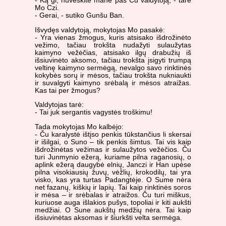
- Ką gi, nuveskite mane pas Ču valdytoją, - tarė
Mo Czi.
- Gerai, - sutiko Gunšu Ban.
Išvydęs valdytoją, mokytojas Mo pasakė:
- Yra vienas žmogus, kuris atsisako išdrožinėto
vežimo, tačiau trokšta nudažyti sulaužytas
kaimyno vežėčias, atsisako ilgų drabužių iš
išsiuvinėto aksomo, tačiau trokšta įsigyti trumpą
veltinę kaimyno sermėgą, nevalgo savo rinktinės
kokybės sorų ir mėsos, tačiau trokšta nukniaukti
ir suvalgyti kaimyno srėbalą ir mėsos atraižas.
Kas tai per žmogus?
Valdytojas tarė:
- Tai juk sergantis vagystės troškimu!
Tada mokytojas Mo kalbėjo:
- Ču karalystė ištįso penkis tūkstančius li skersai
ir išilgai, o Suno – tik penkis šimtus. Tai vis kaip
išdrožinėtas vežimas ir sulaužytos vežėčios. Ču
turi Junmynio ežerą, kuriame pilna raganosių, o
aplink ežerą daugybė elnių, Janczi ir Han upėse
pilna visokiausių žuvų, vėžlių, krokodilų, tai yra
visko, kas yra turtas Padangtėje. O Sume nėra
net fazanų, kiškių ir lapių. Tai kaip rinktinės soros
ir mėsa – ir srėbalas ir atraižos. Ču turi miškus,
kuriuose auga išlakios pušys, topoliai ir kiti aukšti
medžiai. O Sune aukštų medžių nėra. Tai kaip
išsiuvinėtas aksomas ir šiurkšti velta sermėga.