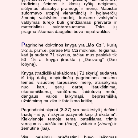
tradicinių šeimos ir klasių ryšių neigimas,
siūlymas atsisakyti pramogų ir menų. Maoistai
suformavo utopinį vienaminčių ir lygiaverčių
žmonių valstybės modelį, kuriame valstybės
valdymas turėjo būti grindžiamas prievarta ir
materialiniu suinteresuotumu. Toks jų
pragmatiškumas daugeliui buvo nepatrauklus.
P
agrindinė doktrinos knyga yra „
Mo Czi
“, kurią
3-2 a. pr.m.e. parašė Mo Czi mokiniai. Teigiama,
kad ją sudarė 71 skyrius, tačiau mus pasiekė tik
53. 15 a. knyga įtraukta į „Daozang“ (Dao
lobyną).
Knyga (tradiciškai skaidoma į 71 skyrių) sudaryta
iš trijų dalių, atspindinčių pagrindines moizmo
temas: visuotinę tarpusavio meilę, atsisakymą
nuo karų, gerų darbų išaukštinimą,
ekonomiškumą, santūrumą laidotuvių metu,
dangaus valios laikymąsi, beprasmišką
užsiėmimą muzika ir fatalizmo kritiką.
Pagrindiniai skyriai (8-37) yra suskirstyti į dešimt
triadų - iš jų 7 skyriai pažymėti kaip „trūkstami“.
Kiekvienoje temoje tema pateikiama trimis
versijomis: aukštutine (
šang
), vidurine (
zhong
) ir
žemutine (
xia
).
Visų nelaimių priežastimi buvo laikomas