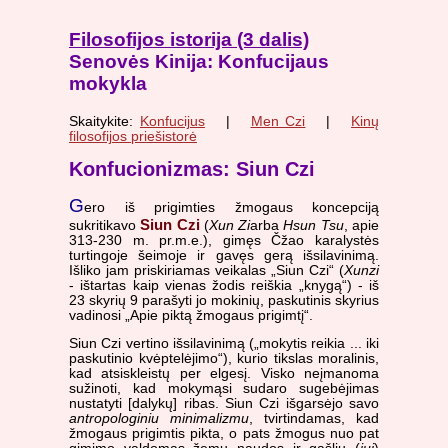
Filosofijos istorija (3 dalis)
Senovės Kinija: Konfucijaus
mokykla
Skaitykite:
Konfucijus
|
Men Czi
|
Kinų
filosofijos priešistorė
Konfucionizmas: Siun Czi
G
ero iš prigimties žmogaus koncepciją
Siun Czi
sukritikavo
(
Xun Zi
arba
Hsun Tsu
, apie
313-230 m. pr.m.e.), gimęs Čžao karalystės
turtingoje šeimoje ir gavęs gerą išsilavinimą.
Išliko jam priskiriamas veikalas „Siun Czi“ (
Xunzi
- ištartas kaip vienas žodis reiškia „knygą“) - iš
23 skyrių 9 parašyti jo mokinių, paskutinis skyrius
vadinosi „Apie piktą žmogaus prigimtį“.
Siun Czi vertino išsilavinimą („mokytis reikia ... iki
paskutinio kvėptelėjimo“), kurio tikslas moralinis,
kad atsiskleistų per elgesį. Visko neįmanoma
sužinoti, kad mokymąsi sudaro sugebėjimas
nustatyti [dalykų] ribas. Siun Czi išgarsėjo savo
antropologiniu minimalizmu
, tvirtindamas, kad
žmogaus prigimtis pikta, o pats žmogus nuo pat