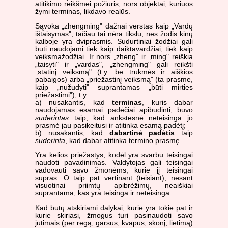
atitikimo reikšmei požiūris, nors objektai, kuriuos
žymi terminas, likdavo realūs.
Sąvoka „zhengming" dažnai verstas kaip „Vardų
ištaisymas", tačiau tai nėra tikslu, nes žodis kinų
kalboje yra dviprasmis. Sudurtiniai žodžiai gali
būti naudojami tiek kaip daiktavardžiai, tiek kaip
veiksmažodžiai. Ir nors „zheng" ir „ming" reiškia
„taisyti" ir „vardas", „zhengming" gali reikšti
„statinį veiksmą" (t.y. be trukmės ir aiškios
pabaigos) arba „priežastinį veiksmą" (ta prasme,
kaip „nužudyti" suprantamas „būti mirties
priežastimi"), t.y.
a) nusakantis, kad
terminas
, kuris dabar
naudojamas esamai padėčiai apibūdinti, buvo
suderintas
taip, kad ankstesnė neteisinga jo
prasmė jau pasikeitusi ir atitinka esamą padėtį;
b) nusakantis, kad
dabartinė padėtis
taip
suderinta
, kad dabar atitinka termino prasmę.
Yra kelios priežastys, kodėl yra svarbu teisingai
naudoti pavadinimas. Valdytojas gali teisingai
vadovauti savo žmonėms, kurie jį teisingai
supras. O taip pat vertinant (teisiant), nesant
visuotinai priimtų apibrėžimų, neaiškiai
suprantama, kas yra teisinga ir neteisinga.
Kad būtų atskiriami dalykai, kurie yra tokie pat ir
kurie skiriasi, žmogus turi pasinaudoti savo
jutimais (per regą, garsus, kvapus, skonį, lietimą)