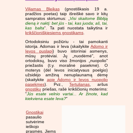
Viljamas Bleikas
(gnostiškasis 19 a.
pradžios poetas) taip išreiškė savo ir kitų
sampratos skirtumus: „
Visi skaitome Bibliją
dieną ir naktį: bet jūs - tai, kas juoda; aš, tai,
kas balta
“. Ta pati nuostata taikytina ir
krikščioniškiesiems gnostikams
.
Ortodoksiniu požiūriu - tai pamokanti
istorija. Adomas ir Ieva (skaitykite
Adomo ir
Ievos puslapį
) buvo istoriniai asmenys,
mūsų protėviai. Jų „nuodėmė", anot
ortodoksų, buvo viso žmonijos „nuopolio"
priežastis (t.y. moralinė pasekmė). O
moterys (dėl Ievos iniciatyvaus poelgio)
užsidėjo amžiną nenuplaunamą dėmę
(skaitykite
apie Adomo ir Ievos nuopolio
pasekmes
). Pvz.,
Tertulianas
, aršus
gnostikų
priešas, rašė krikščionių moterims:
"
Jūs esate velnio vartai... Ar žinote, kad
kiekviena esate Ieva?
"
Gnostikai
pasaulio
sutvėrime
ieškojo
prasmės. Jiems