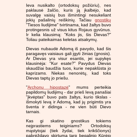
Ieva nusikalto (ortodoksų požiūriu), nes
paklausė žalčio, kuris ją įkalbėjo, kad
suvalgę vaisių bus išmintingi nesukeliant
jokių pašalinių reiškinių. Tačiau
gnostikų
"Tiesos liudijime" tvirtinama, kad žaltys buvo
protingesnis už visus kitus Rojaus gyvūnus.
Ir kelia klausimą: "Koks jis, šis Dievas?"
Toliau pateikaimas keletas atsakymų.
Dievas nubaudė Adomą iš pavydo, kad šis
paragavęs vaisiaus gali įgyti žinias (gnosis).
Ar Dievas yra visur esantis, jei supykęs
klausinėja: "Kur esate?" Pavydus Dievas
skaudžiai baudžia tuos, kurie nepaklūsta jo
kaprizams. Niekas nenorėtų, kad toks
Dievas taptų jo priešu.
"
Archonų hipostazė
" mums perteikia
papildomų liudijimų - dar prieš Ievą panašiai
"įkvėptas" buvo pats žaltys, kurio tikslas -
išmokyti Ievą ir Adomą, kad jų prigimtis yra
šventa ir didinga - ne vien būti Dievo
tarnais.
Kas gi skatino gnostikus tokiems
neįprastiems teiginiams? Ortodoksų
mąstytojai (tiek žydai, tiek krikščionys)
pabrėždavo skirtumą tarp begalinio Kūrėjo