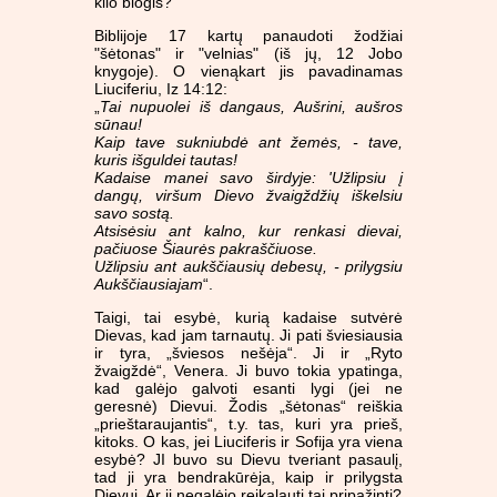
kilo blogis?
Biblijoje 17 kartų panaudoti žodžiai
"šėtonas" ir "velnias" (iš jų, 12 Jobo
knygoje). O vienąkart jis pavadinamas
Liuciferiu, Iz 14:12:
„
Tai nupuolei iš dangaus, Aušrini, aušros
sūnau!
Kaip tave sukniubdė ant žemės, - tave,
kuris išguldei tautas!
Kadaise manei savo širdyje: 'Užlipsiu į
dangų, viršum Dievo žvaigždžių iškelsiu
savo sostą.
Atsisėsiu ant kalno, kur renkasi dievai,
pačiuose Šiaurės pakraščiuose.
Užlipsiu ant aukščiausių debesų, - prilygsiu
Aukščiausiajam
“.
Taigi, tai esybė, kurią kadaise sutvėrė
Dievas, kad jam tarnautų. Ji pati šviesiausia
ir tyra, „šviesos nešėja“. Ji ir „Ryto
žvaigždė“, Venera. Ji buvo tokia ypatinga,
kad galėjo galvoti esanti lygi (jei ne
geresnė) Dievui. Žodis „šėtonas“ reiškia
„prieštaraujantis“, t.y. tas, kuri yra prieš,
kitoks. O kas, jei Liuciferis ir Sofija yra viena
esybė? JI buvo su Dievu tveriant pasaulį,
tad ji yra bendrakūrėja, kaip ir prilygsta
Dievui. Ar ji negalėjo reikalauti tai pripažinti?