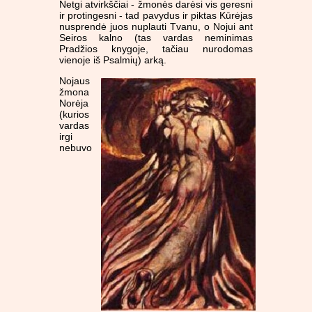
Netgi atvirkščiai - žmonės darėsi vis geresni
ir protingesni - tad pavydus ir piktas Kūrėjas
nusprendė juos nuplauti Tvanu, o Nojui ant
Seiros kalno (tas vardas neminimas
Pradžios knygoje, tačiau nurodomas
vienoje iš Psalmių) arką.
Nojaus
žmona
Norėja
(kurios
vardas
irgi
nebuvo