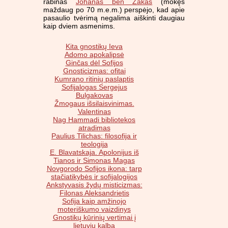
rabinas
Johanas ben Zakas
(mokęs
maždaug po 70 m.e.m.) perspėjo, kad apie
pasaulio tvėrimą negalima aiškinti daugiau
kaip dviem asmenims.
Kita gnostikų Ieva
Adomo apokalipsė
Ginčas dėl Sofijos
Gnosticizmas: ofitai
Kumrano ritinių paslaptis
Sofijalogas Sergejus
Bulgakovas
Žmogaus išsilaisvinimas.
Valentinas
Nag Hammadi bibliotekos
atradimas
Paulius Tilichas: filosofija ir
teologija
E. Blavatskaja. Apolonijus iš
Tianos ir Simonas Magas
Novgorodo Sofijos ikona: tarp
stačiatikybės ir sofijalogijos
Ankstyvasis žydų misticizmas:
Filonas Aleksandrietis
Sofija kaip amžinojo
moteriškumo vaizdinys
Gnostikų kūrinių vertimai į
lietuvių kalbą