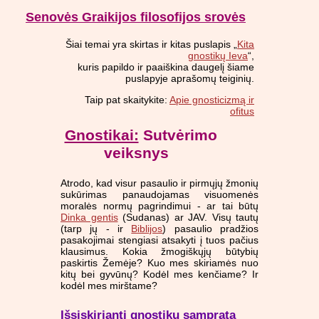
Senovės Graikijos filosofijos srovės
Šiai temai yra skirtas ir kitas puslapis „
Kita
gnostikų Ieva
“,
kuris papildo ir paaiškina daugelį šiame
puslapyje aprašomų teiginių.
Taip pat skaitykite:
Apie gnosticizmą ir
ofitus
Gnostikai:
Sutvėrimo
veiksnys
Atrodo, kad visur pasaulio ir pirmųjų žmonių
sukūrimas panaudojamas visuomenės
moralės normų pagrindimui - ar tai būtų
Dinka gentis
(Sudanas) ar JAV. Visų tautų
(tarp jų - ir
Biblijos
) pasaulio pradžios
pasakojimai stengiasi atsakyti į tuos pačius
klausimus. Kokia žmogiškųjų būtybių
paskirtis Žemėje? Kuo mes skiriamės nuo
kitų bei gyvūnų? Kodėl mes kenčiame? Ir
kodėl mes mirštame?
Išsiskirianti gnostikų samprata