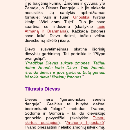
ir jo baigtinių kūrinių. Žmonės ir gyvūnai yra
Žemėje, o Dievas Danguje - ir jie niekada
nesusitiks. Jų santykis apibrėžiamas
formule: "Ašri
ir
Tujei".
Gnostikai
tvirtina
kitaip: "Ašei
esmi
Tujei". Tuo jie save
suartina su induizmu (skaitykite
apie
Atmaną ir Brahmaną
). Kažkada žmonės
save laikė Dievo dalimi, tačiau vėliau
dieviškumą iškėlė į išorę.
Dievo susvetimėjimas skatina išorinių
dievybių garbinimą. Tai perteikia ir "Pilypo
evangelija":
"
Pradžioje Dievas sukūrė žmones. Tačiau
dabar žmonės kuria Dievą. Taip žmonės
išranda dievus ir juos garbina. Butų geriau,
jei tokie dievai šlovintų žmones.
"
Tikrasis Dievas
Dievas nėra "geranoriškas senelis
danguje". Greičiau tai būtybė dažnai
besirenkanti "blogio" metodus. Tvanas,
Sodoma ir Gomora - tai du dieviškojo
genocido pavyzdžiai (skaitykite
Tvanui
skirtus puslapius
). "
Archonų hipostazė
"
Tvano priežastimi nelaiko žmonių ištvirkimą.