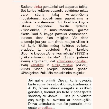
Sudano
dinkų
gentainiai turi atsparos tašką.
Bet kurios kultūros pasaulio sukūrimo mitas
daro stiprią įtaką vyraujančioms
nuostatoms, socialiniams papročiams ir
politinėms sistemoms. Kol Pradžios knyga
išlieka pagrindiniu tekstu žydams,
krikščionims ir musulmonams, galime
tikėtis, kad ši knyga paveiks visuomenes,
kuriose klesti šios religijos. Vis dėlto
tolumoje jau yra tam tikros naujos vilties ir
kai kurie iškilūs mūsų kultūros veikėjai
pradeda tai pastebėti. Pvz, Harold‘o
Bloom‘o knygos „Amerikos religija“ (1992) ir
„Tūkstantmečio ženklai“ (1996) pateikė
svarių argumentų dėl
krikščionių gnostikų
,
žydų
kabalistų
ir
sufijų mistikų
pozicijų,
kurias visas įkvepia bendra gnozė.
Užbaigsime įžūliu šio mokslininko teiginiu:
Jei galite priimti Dievą, kuris gyvuoja
kartu su mirties stovyklomis, šizofrenija ir
AIDS, tačiau išlieka visagalis ir kažkaip
gerybinis, tuomet jūs tikite ir pripažįstate
sandorą su Jahve .... Bet jei suvokiate
esą susiję su svetimu ar nedraugišku
Dievu, atitrūkusiu nuo šio pasaulio, tada
esate
gnostikas
...