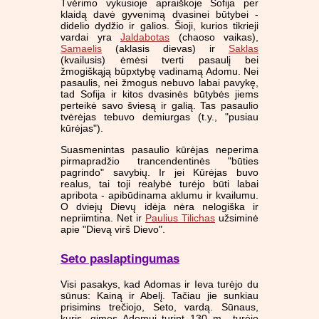
Tvėrimo vykusioje apraiškoje Sofija per
klaidą davė gyvenimą dvasinei būtybei -
didelio dydžio ir galios. Šioji, kurios tikrieji
vardai yra
Jaldabotas
(chaoso vaikas),
Samaelis
(aklasis dievas) ir
Saklas
(kvailusis) ėmėsi tverti pasaulį bei
žmogiškąją būpxtybę vadinamą Adomu. Nei
pasaulis, nei žmogus nebuvo labai pavykę,
tad Sofija ir kitos dvasinės būtybės jiems
perteikė savo šviesą ir galią. Tas pasaulio
tvėrėjas tebuvo demiurgas (t.y., "pusiau
kūrėjas").
Suasmenintas pasaulio kūrėjas neperima
pirmapradžio trancendentinės "būties
pagrindo" savybių. Ir jei Kūrėjas buvo
realus, tai toji realybė turėjo būti labai
apribota - apibūdinama aklumu ir kvailumu.
O dviejų Dievų idėja nėra nelogiška ir
nepriimtina. Net ir
Paulius Tilichas
užsiminė
apie "Dievą virš Dievo".
Seto paslaptingumas
Visi pasakys, kad Adomas ir Ieva turėjo du
sūnus: Kainą ir Abelį. Tačiau jie sunkiau
prisimins trečiojo, Seto, vardą. Sūnaus,
kuris, gimęs Adomui turint 130 m., turėjo