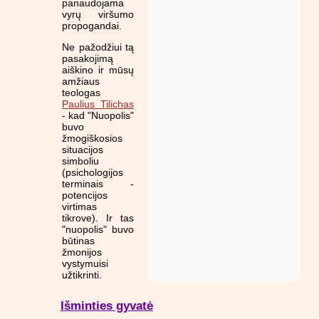
panaudojama
vyrų viršumo
propogandai.
Ne pažodžiui tą
pasakojimą
aiškino ir mūsų
amžiaus
teologas
Paulius Tilichas
- kad "Nuopolis"
buvo
žmogiškosios
situacijos
simboliu
(psichologijos
terminais -
potencijos
virtimas
tikrove). Ir tas
"nuopolis" buvo
būtinas
žmonijos
vystymuisi
užtikrinti.
Išminties gyvatė