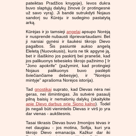
pateiktas Pradžios knygoje), Ievos dukra
buvo slaptųjų dalykų žinovė (ir protingesnė
už savo vyrą). Ji bandė sutrukdyti Nojaus
sandorį su Kūrėju ir sudegino pastatytą
arką.
Kūrėjas ir jo tamsieji
angelai
apsupo Norėją
ir nusprendė nubausti išprievartaudami. Bet
ji narsiai gynėsi ir šaukėsi tikrojo Dievo
pagalbos. Šis pasiuntė aukso angelą
Eleletą (Nuovokusis), kuris ne tik apgynė ją,
bet ir išaiškino jos paskirtį bei pranešė, kad
jos palikuonys tebesieks tikrojo pažinimo [ Ir
"Jono apokrife" (pažymint, kad protingieji
Nojaus palikuonys buvo paslėpti
šviečiančiame debesyje), ir "Norėjos
mintyje" aprašoma Norėjos istorija).
Tad
gnostikai
suprato, kad Dievas nėra nei
geras, nei išmintingas. Jis sutvėrė pasaulį
pilną baisių ir nemalonių dalykų (skaitykite
apie Dievo darbus prie Siono kalno
). Todėl
jis negali būti vienintelis Dievas ir virš jo yra
dar vienas - aukštesnis.
Tasai tikrasis Dievas buvo žmonijos tėvas ir
net daugiau - jos motina, Sofija, kuri yra
tikrojo Dievo emanacija. Kažkur dar iki