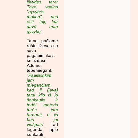
išvydęs tarė:
Tave vadins
"gyvybės
motina", nes
esti toji, kur
davė man
gyvybę
".
Tame pačiame
rašte Dievas su
savo
pagalbininkais
šnibždasi
Adomui
tebemiegant:
"
Paaiškinkim
jam
miegančiam,
kad ji [Ieva]
tarsi kilo iš jo
šonkaulio ir
todėl moteris
turės jam
tarnauti, o jis
bus jai
viešpats
". Tad
legenda apie
šonkaulį