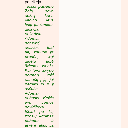
pateikėja:
"
Sofija pasiuntė
Zoją, savo
dukrą, kurią
vadino Ieva
kaip pasiuntinę,
galinčią
pažadinti
Adomą,
neturintį
dvasios, kad
tie, kuriuos jis
pradės, irgi
galėtų tapti
šviesos indais.
Kai Ieva išvydo
partnerį tokį
panašų į ją, jai
pagailo jo ir ji
sušuko:
Adomai,
pabusk! Kelkis
virš žemės
paviršiaus!
Iškart po šių
žodžių Adomas
pabudo ir
atvėrė akis. Ją