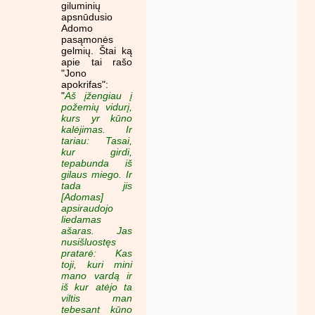
giluminių
apsnūdusio
Adomo
pasąmonės
gelmių. Štai ką
apie tai rašo
"Jono
apokrifas":
"
Aš įžengiau į
požemių vidurį,
kurs yr kūno
kalėjimas. Ir
tariau: Tasai,
kur girdi,
tepabunda iš
gilaus miego. Ir
tada jis
[Adomas]
apsiraudojo
liedamas
ašaras. Jas
nusišluostęs
pratarė: Kas
toji, kuri mini
mano vardą ir
iš kur atėjo ta
viltis man
tebesant kūno