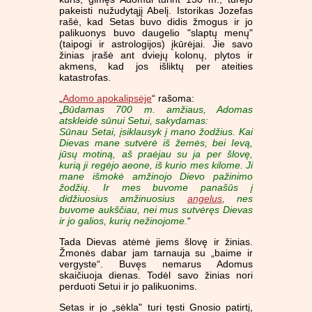
pakeisti nužudytąjį Abelį. Istorikas Jozefas
rašė, kad Setas buvo didis žmogus ir jo
palikuonys buvo daugelio "slaptų menų"
(taipogi ir astrologijos) įkūrėjai. Jie savo
žinias įrašė ant dviejų kolonų, plytos ir
akmens, kad jos išliktų per ateities
katastrofas.
„
Adomo apokalipsėje
“ rašoma:
„
Būdamas 700 m. amžiaus, Adomas
atskleidė sūnui Setui, sakydamas:
Sūnau Setai, įsiklausyk į mano žodžius. Kai
Dievas mane sutvėrė iš žemės, bei Ievą,
jūsų motiną, aš praėjau su ja per šlovę,
kurią ji regėjo aeone, iš kurio mes kilome. Ji
mane išmokė amžinojo Dievo pažinimo
žodžių. Ir mes buvome panašūs į
didžiuosius amžinuosius
angelus
, nes
buvome aukščiau, nei mus sutvėręs Dievas
ir jo galios, kurių nežinojome.
“
Tada Dievas atėmė jiems šlovę ir žinias.
Žmonės dabar jam tarnauja su „baime ir
vergyste“. Buvęs nemarus Adomus
skaičiuoja dienas. Todėl savo žinias nori
perduoti Setui ir jo palikuonims.
Setas ir jo „sėkla" turi tęsti Gnosio patirtį,