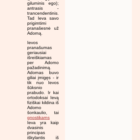
giluminis ego);
antrasis -
trancendentinis.
Tad Ieva savo
prigimtimi
pranašesnė už
Adomą.
Ievos
pranašumas
geriausiai
išreiškiamas
per Adomo
pažadinimą.
Adomas buvo
giliai įmigęs - ir
tik nuo Ievos
šūksnio
prabudo. Ir kai
ortodoksai Ievą
fiziškai kildina iš
Adomo
šonkaulio, tai
gnostikams
Ieva yra kaip
dvasinis
principas
iškylantis iš