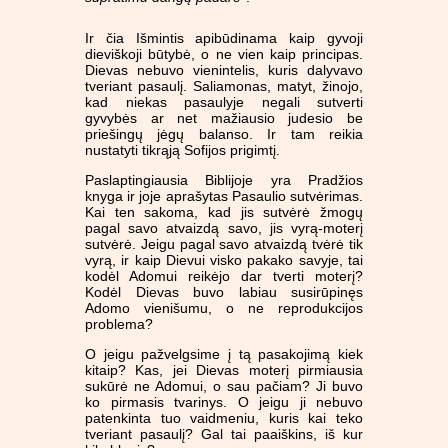
Ir čia Išmintis apibūdinama kaip gyvoji
dieviškoji būtybė, o ne vien kaip principas.
Dievas nebuvo vienintelis, kuris dalyvavo
tveriant pasaulį. Saliamonas, matyt, žinojo,
kad niekas pasaulyje negali sutverti
gyvybės ar net mažiausio judesio be
priešingų jėgų balanso. Ir tam reikia
nustatyti tikrąją Sofijos prigimtį.
Paslaptingiausia Biblijoje yra Pradžios
knyga ir joje aprašytas Pasaulio sutvėrimas.
Kai ten sakoma, kad jis sutvėrė žmogų
pagal savo atvaizdą savo, jis vyrą-moterį
sutvėrė. Jeigu pagal savo atvaizdą tvėrė tik
vyrą, ir kaip Dievui visko pakako savyje, tai
kodėl Adomui reikėjo dar tverti moterį?
Kodėl Dievas buvo labiau susirūpinęs
Adomo vienišumu, o ne reprodukcijos
problema?
O jeigu pažvelgsime į tą pasakojimą kiek
kitaip? Kas, jei Dievas moterį pirmiausia
sukūrė ne Adomui, o sau pačiam? Ji buvo
ko pirmasis tvarinys. O jeigu ji nebuvo
patenkinta tuo vaidmeniu, kuris kai teko
tveriant pasaulį? Gal tai paaiškins, iš kur