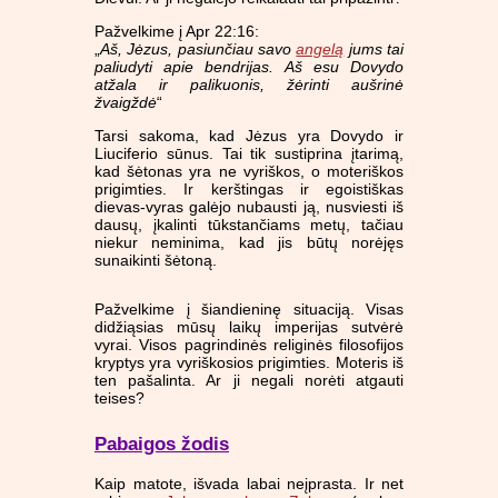
Pažvelkime į Apr 22:16:
„
Aš, Jėzus, pasiunčiau savo
angelą
jums tai
paliudyti apie bendrijas. Aš esu Dovydo
atžala ir palikuonis, žėrinti aušrinė
žvaigždė
“
Tarsi sakoma, kad Jėzus yra Dovydo ir
Liuciferio sūnus. Tai tik sustiprina įtarimą,
kad šėtonas yra ne vyriškos, o moteriškos
prigimties. Ir kerštingas ir egoistiškas
dievas-vyras galėjo nubausti ją, nusviesti iš
dausų, įkalinti tūkstančiams metų, tačiau
niekur neminima, kad jis būtų norėjęs
sunaikinti šėtoną.
Pažvelkime į šiandieninę situaciją. Visas
didžiąsias mūsų laikų imperijas sutvėrė
vyrai. Visos pagrindinės religinės filosofijos
kryptys yra vyriškosios prigimties. Moteris iš
ten pašalinta. Ar ji negali norėti atgauti
teises?
Pabaigos žodis
Kaip matote, išvada labai neįprasta. Ir net