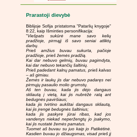
Prarastoji dievybė
Biblijoje Sofija pristatoma "Patarlių knygoje"
8:22, kaip Išminties personifikacija:
"
Viešpats sukūrė mane savo kelių
pradžioje, pirmąjį iš savo seniai atliktų
darbų.
Prieš amžius buvau sukurta, pačioje
pradžioje, prieš žemės pradžią.
Kai dar nebuvo gelmių, buvau pagimdyta,
kai dar nebuvo tekančių šaltinių.
Prieš padedant kalnų pamatus, prieš kalvas
– aš gimiau.
Žemės ir laukų jis dar nebuvo padaręs nei
pirmųjų pasaulio molio grumstų.
Aš ten buvau, kada jis dėjo dangaus
skliautą į vietą, kai jis nubrėžė ratą ant
bedugnės paviršiaus;
kada jis tvirtino aukštai dangaus skliautą,
kai jis įrengė bedugnės šaltinius;
kada jis paskyrė jūrai ribas, kad jos
vandenys niekad neperžengtų jo įsakymo,
kai jis nustatė žemės pamatus.
Tuomet aš buvau su juo kaip jo Patikėtinė.
Kasdien buvau jo džiaugsmas, visad prieš jį