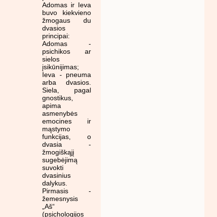
Adomas ir Ieva
buvo kiekvieno
žmogaus du
dvasios
principai:
Adomas -
psichikos ar
sielos
įsikūnijimas;
Ieva - pneuma
arba dvasios.
Siela, pagal
gnostikus,
apima
asmenybės
emocines ir
mąstymo
funkcijas, o
dvasia -
žmogiškąjį
sugebėjimą
suvokti
dvasinius
dalykus.
Pirmasis -
žemesnysis
„Aš“
(psichologijos