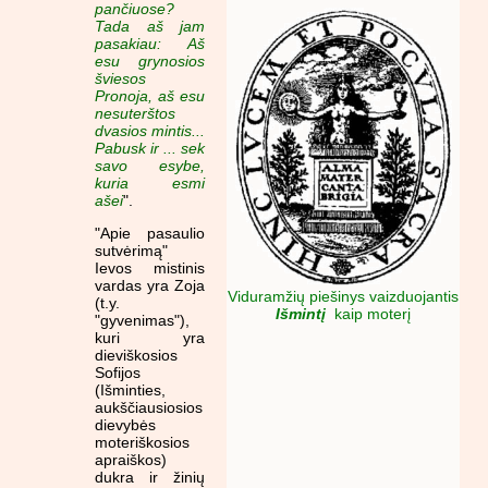
pančiuose?
Tada aš jam
pasakiau: Aš
esu grynosios
šviesos
Pronoja, aš esu
nesuterštos
dvasios mintis...
Pabusk ir ... sek
savo esybe,
kuria esmi
ašei
".
"Apie pasaulio
sutvėrimą"
Ievos mistinis
vardas yra Zoja
Viduramžių piešinys vaizduojantis
(t.y.
Išmintį
kaip moterį
"gyvenimas"),
kuri yra
dieviškosios
Sofijos
(Išminties,
aukščiausiosios
dievybės
moteriškosios
apraiškos)
dukra ir žinių