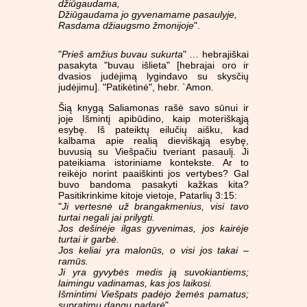
džiūgaudama,
Džiūgaudama jo gyvenamame pasaulyje,
Rasdama džiaugsmo žmonijoje
".
"
Prieš amžius buvau sukurta
" … hebrajiškai
pasakyta "buvau išlieta" [hebrajai oro ir
dvasios judėjimą lygindavo su skysčių
judėjimu]. "Patikėtinė", hebr. `Amon.
Šią knygą Saliamonas rašė savo sūnui ir
joje Išmintį apibūdino, kaip moteriškąją
esybę. Iš pateiktų eilučių aišku, kad
kalbama apie realią dieviškąją esybę,
buvusią su Viešpačiu tveriant pasaulį. Ji
pateikiama istoriniame kontekste. Ar to
reikėjo norint paaiškinti jos vertybes? Gal
buvo bandoma pasakyti kažkas kita?
Pasitikrinkime kitoje vietoje, Patarlių 3:15:
"
Ji vertesnė už brangakmenius, visi tavo
turtai negali jai prilygti.
Jos dešinėje ilgas gyvenimas, jos kairėje
turtai ir garbė.
Jos keliai yra malonūs, o visi jos takai –
ramūs.
Ji yra gyvybės medis ją suvokiantiems;
laimingu vadinamas, kas jos laikosi.
Išmintimi Viešpats padėjo žemės pamatus;
supratimu dangų padarė
".