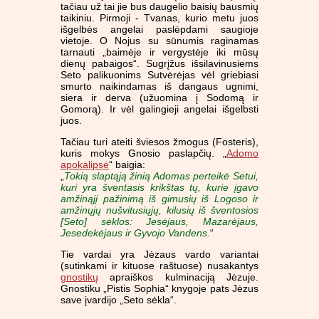
tačiau už tai jie bus daugelio baisių bausmių
taikiniu. Pirmoji - Tvanas, kurio metu juos
išgelbės angelai paslėpdami saugioje
vietoje. O Nojus su sūnumis raginamas
tarnauti „baimėje ir vergystėje iki mūsų
dienų pabaigos“. Sugrįžus išsilavinusiems
Seto palikuonims Sutvėrėjas vėl griebiasi
smurto naikindamas iš dangaus ugnimi,
siera ir derva (užuomina į Sodomą ir
Gomorą). Ir vėl galingieji angelai išgelbsti
juos.
Tačiau turi ateiti šviesos žmogus (Fosteris),
kuris mokys Gnosio paslapčių. „
Adomo
apokalipsė
“ baigia:
„
Tokią slaptąją žinią Adomas perteikė Setui,
kuri yra šventasis krikštas tų, kurie įgavo
amžinąjį pažinimą iš gimusių iš Logoso ir
amžinųjų nušvitusiųjų, kilusių iš šventosios
[Seto] sėklos: Jesėjaus, Mazarėjaus,
Jesedekėjaus ir Gyvojo Vandens.
“
Tie vardai yra Jėzaus vardo variantai
(sutinkami ir kituose raštuose) nusakantys
gnostikų
apraiškos kulminaciją Jėzuje.
Gnostiku „Pistis Sophia“ knygoje pats Jėzus
save įvardijo „Seto sėkla“.