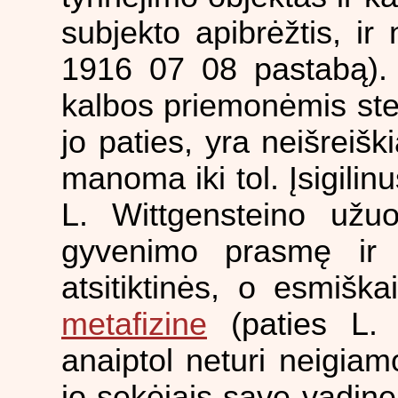
subjekto apibrėžtis, ir 
1916 07 08 pastabą). 
kalbos priemonėmis sten
jo paties, yra neišreiš
manoma iki tol. Įsigilinu
L. Wittgensteino už
gyvenimo prasmę ir 
atsitiktinės, o esmiška
metafizine
(paties L. 
anaiptol neturi neigiam
jo sekėjais save vadinę