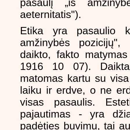
pasaulį „iš amžinyb
aeternitatis").
Etika yra pasaulio 
amžinybės pozicijų",
daikto, fakto matymas 
1916 10 07). Daikt
matomas kartu su visa 
laiku ir erdve, o ne er
visas pasaulis. Este
pajautimas - yra dži
padėties buvimu, tai au