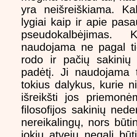
yra neišreiškiama. Ka
lygiai kaip ir apie pasa
pseudokalbėjimas. 
naudojama ne pagal tie
rodo ir pačių sakinių 
padėtį. Ji naudojama 
tokius dalykus, kurie ni
išreikšti jos priemonė
filosofijos sakinių ned
nereikalingų, nors būtin
jokiu atveju negali būt