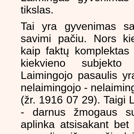
tikslas.
Tai yra gyvenimas sa
savimi pačiu. Nors ki
kaip faktų komplektas 
kiekvieno subjekto 
Laimingojo pasaulis yr
nelaimingojo - nelaiminga
(žr. 1916 07 29). Taigi 
- darnus žmogaus su
aplinka atsisakant bet