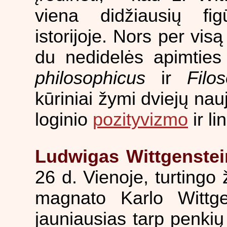
viena didžiausių figū
istorijoje. Nors per vis
du nedidelės apimties
philosophicus
ir
Filos
kūriniai žymi dviejų nauj
loginio
pozityvizmo
ir li
Ludwigas Wittgenstei
26 d. Vienoje, turting
magnato Karlo Wittge
jauniausias tarp penkių 