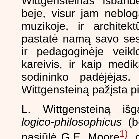
Wittgensteinas išbandė
beje, visur jam neblog
muzikoje, ir architekt
pastatė namą savo seser
ir pedagoginėje veikl
kareivis, ir kaip medi
sodininko padėjėjas.
Wittgensteiną pažįsta pi
L. Wittgensteiną iš
logico-philosophicus
(be
1)
pasiūlė G.E. Moore
, 