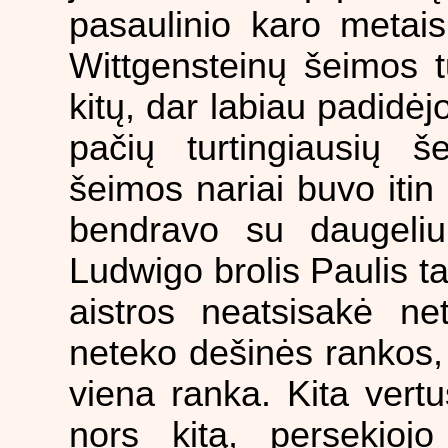
pasaulinio karo metai
Wittgensteinų šeimos tu
kitų, dar labiau padidėj
pačių turtingiausių še
šeimos nariai buvo itin
bendravo su daugeliu
Ludwigo brolis Paulis t
aistros neatsisakė ne
neteko dešinės rankos,
viena ranka. Kita vertu
nors kitą, persekioj