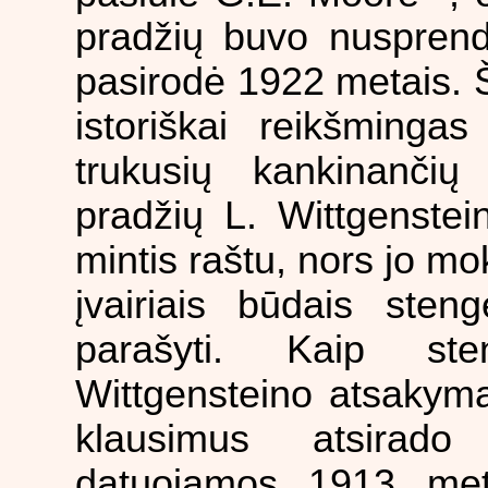
pradžių buvo nuspren
pasirodė 1922 metais. Š
istoriškai reikšminga
trukusių kankinančių
pradžių L. Wittgenstei
mintis raštu, nors jo mok
įvairiais būdais steng
parašyti. Kaip sten
Wittgensteino atsakym
klausimus atsira
datuojamos 1913 met