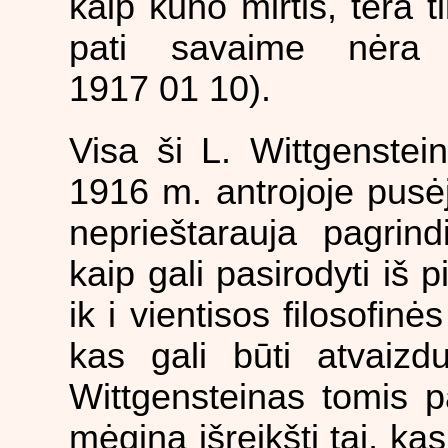
kaip kūno mirtis, tėra t
pati savaime nėra 
1917 01 10).
Visa ši L. Wittgenste
1916 m. antrojoje pusėj
neprieštarauja pagrin
kaip gali pasirodyti iš 
ik i vientisos filosofin
kas gali būti atvaizd
Wittgensteinas tomis 
mėgina išreikšti tai, ka