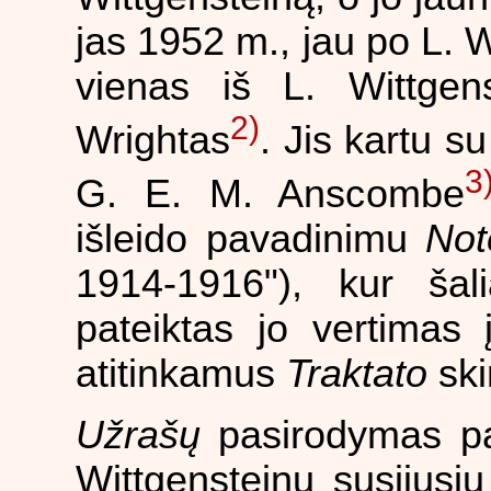
jas 1952 m., jau po L. W
vienas iš L. Wittge
2)
Wrightas
. Jis kartu s
3
G. E. M. Anscombe
išleido pavadinimu
Not
1914-1916"), kur šal
pateiktas jo vertimas 
atitinkamus
Traktato
ski
Užrašų
pasirodymas pad
Wittgensteinu susijusi