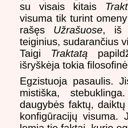
su visais kitais
Trak
visuma tik turint omeny
rašęs
Užrašuose
, iš 
teiginius, sudarančius 
Taigi
Traktatą
papild
išryškėja tokia filosofin
Egzistuoja pasaulis. J
mistiška, stebuklinga
daugybės faktų, daiktų 
konfigūracijų visuma. J
lemia tie faktai, kurie eg