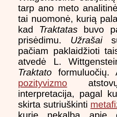
tarp ano meto analitinė
tai nuomonė, kurią pala
kad
Traktatas
buvo par
prisėdimu.
Užrašai
sut
pačiam paklaidžioti tais
atvedė L. Wittgenstein
Traktato
formuluočių. A
pozityvizmo
atstov
interpretacija, pagal k
skirta sutriuškinti
metafi
kurie nekalba apie 