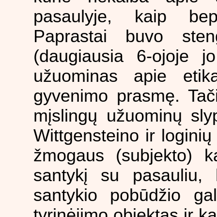
pasaulyje, kaip bep
Paprastai buvo sten
(daugiausia 6-ojoje jo
užuominas apie etik
gyvenimo prasmę. Ta
mįslingų užuominų slyp
Wittgensteino ir logini
žmogaus (subjekto) kalb
santykį su pasauliu, 
santykio pobūdžio gal
tyrinėjimo objektas ir ka