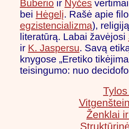
Buberio
ir
Nyčės
vertimai
bei
Hėgelį
. Rašė apie filo
egzistencializmą
), religi
literatūrą. Labai žavėjosi
ir
K. Jaspersu
. Savą etiką
knygose „Eretiko tikėjimas
teisingumo: nuo decidofob
Tylos
Vitgenštei
Ženklai ir
Struktūrinė