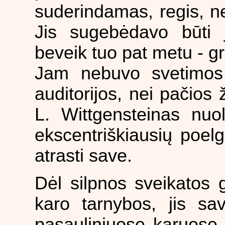
suderindamas, regis, n
Jis sugebėdavo būti ja
beveik tuo pat metu - gr
Jam nebuvo svetimos n
auditorijos, nei pačios
L. Wittgensteinas nuo
ekscentriškiausių poelg
atrasti save.
Dėl silpnos sveikatos 
karo tarnybos, jis sa
pasauliniuose karuose. 