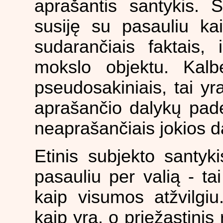
aprašantis santykis. Š
susiję su pasauliu ka
sudarančiais faktais, 
mokslo objektu. Kalbė
pseudosakiniais, tai yra
aprašančio dalykų padėt
neaprašančiais jokios d
Etinis subjekto santyk
pasauliu per valią - ta
kaip visumos atžvilgiu
kaip yra, o priežastinis 