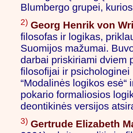
Blumbergo grupei, kurios
2)
Georg Henrik von Wr
filosofas ir logikas, prik
Suomijos mažumai. Buvo 
darbai priskiriami dviem p
filosofijai ir psichologin
“Modalinės logikos esė“ i
pokario formaliosios logi
deontikinės versijos atsi
3)
Gertrude Elizabeth 