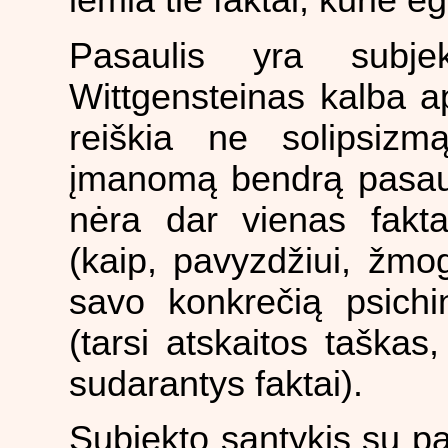
Pasaulis yra subje
Wittgensteinas kalba ap
reiškia ne solipsizmą
įmanomą bendrą pasau
nėra dar vienas fakta
(kaip, pavyzdžiui, žmog
savo konkrečią psichin
(tarsi atskaitos taškas
sudarantys faktai).
Subjekto santykis su pas