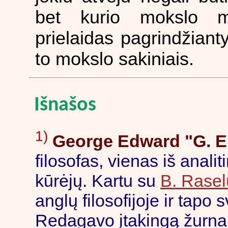
bet kurio mokslo me
prielaidas pagrindžianty
to mokslo sakiniais.
Išnašos
1)
George Edward "G. E
filosofas, vienas iš anali
kūrėjų. Kartu su
B. Rasel
anglų filosofijoje ir tapo 
Redagavo įtakingą žurnalą