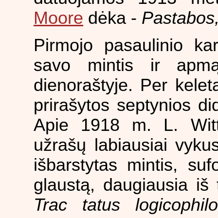
Moore
dėka -
Pastabos,
Pirmojo pasaulinio ka
savo mintis ir apmą
dienoraštyje. Per kele
prirašytos septynios di
Apie 1918 m. L. Wittg
užrašų labiausiai vykus
išbarstytas mintis, su
glaustą, daugiausia iš
Trac tatus logicophil