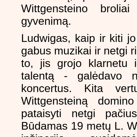
Wittgensteino broli
gyvenimą.
Ludwigas, kaip ir kiti j
gabus muzikai ir netgi ri
to, jis grojo klarnetu i
talentą - galėdavo ne
koncertus. Kita ve
Wittgensteiną domino
pataisyti netgi pačiu
Būdamas 19 metų L. Wit