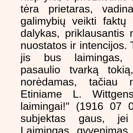
tėra prietaras, vadina
galimybių veikti faktų
dalykas, priklausantis 
nuostatos ir intencijos.
jis bus laimingas,
pasaulio tvarką tokią
norėdamas, tačiau n
Etiniame L. Wittgen
laimingai!" (1916 07 08
subjektas gaus, jei
Laimingas gyvenimas 