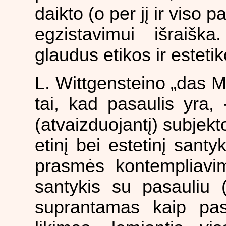
daikto (o per jį ir viso 
egzistavimui išraiška
glaudus etikos ir esteti
L. Wittgensteino „das M
tai, kad pasaulis yra, 
(atvaizduojantį) subjekt
etinį bei estetinį santy
prasmės kontempliavima
santykis su pasauliu 
suprantamas kaip pas