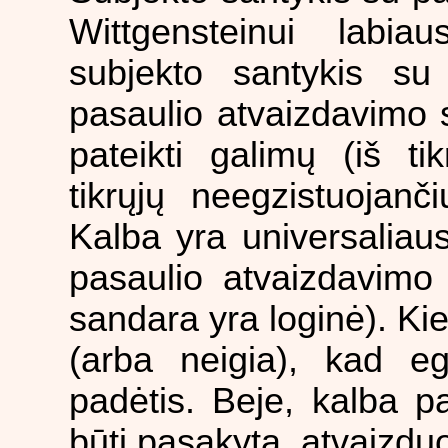
Wittgensteinui labiau
subjekto santykis su 
pasaulio atvaizdavimo s
pateikti galimų (iš ti
tikrųjų neegzistuojanč
Kalba yra universaliausi
pasaulio atvaizdavimo
sandara yra loginė). Ki
(arba neigia), kad eg
padėtis. Beje, kalba p
būti pasakyta, atvaizduot