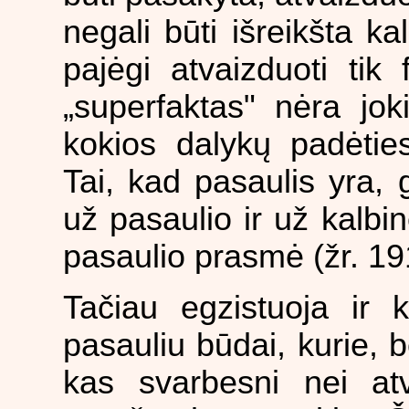
negali būti išreikšta 
pajėgi atvaizduoti tik
„superfaktas" nėra jok
kokios dalykų padėtie
Tai, kad pasaulis yra, 
už pasaulio ir už kalbi
pasaulio prasmė (žr. 19
Tačiau egzistuoja ir k
pasauliu būdai, kurie, 
kas svarbesni nei atv