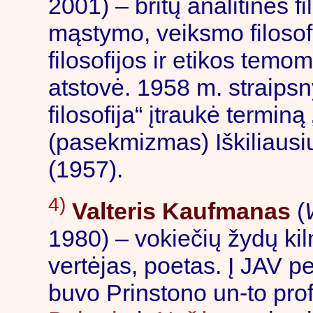
2001) – britų analitinės fi
mąstymo, veiksmo filosofij
filosofijos ir etikos temom
atstovė. 1958 m. straipsn
filosofija“ įtraukė termi
(pasekmizmas) Iškiliausiu
(1957).
4)
Valteris Kaufmanas
(
1980) – vokiečių žydų kil
vertėjas, poetas. Į JAV p
buvo Prinstono un-to pro