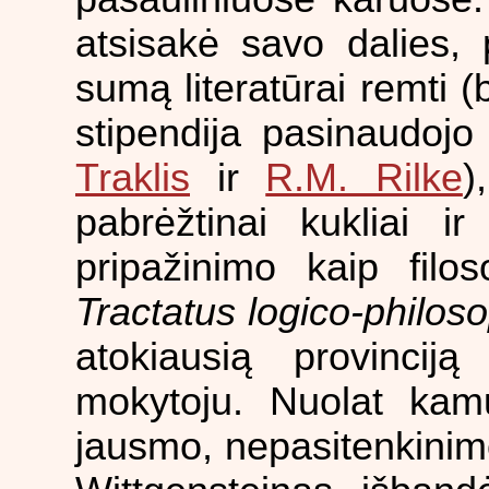
atsisakė savo dalies,
sumą literatūrai remti (
stipendija pasinaudoj
Traklis
ir
R.M. Rilke
)
pabrėžtinai kukliai ir
pripažinimo kaip filos
Tractatus logico-philos
atokiausią provincij
mokytoju. Nuolat kamu
jausmo, nepasitenkinim