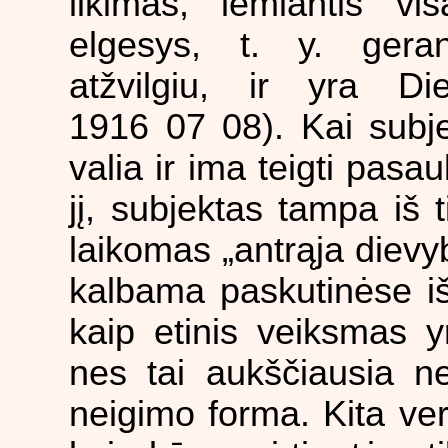
likimas, lemiantis vi
elgesys, t. y. geran
atžvilgiu, ir yra D
1916 07 08). Kai subj
valia ir ima teigti pasau
jį, subjektas tampa iš t
laikomas „antrąja dievy
kalbama paskutinėse iš
kaip etinis veiksmas y
nes tai aukščiausia ne
neigimo forma. Kita ve