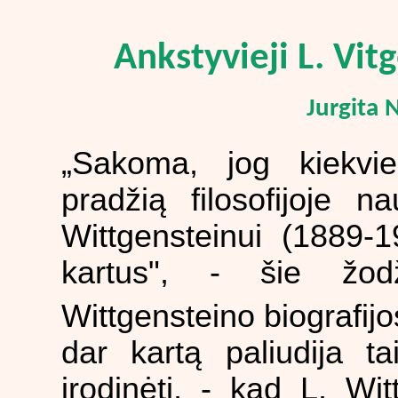
Ankstyvieji L. Vit
Jurgita 
„Sakoma, jog kiekvie
pradžią filosofijoje n
Wittgensteinui (1889-
kartus", - šie žod
Wittgensteino biografij
dar kartą paliudija ta
įrodinėti, - kad L. Wi