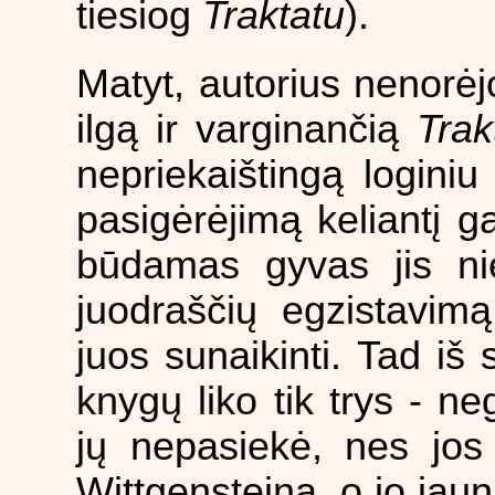
tiesiog
Traktatu
).
Matyt, autorius nenorėj
ilgą ir varginančią
Trak
nepriekaištingą loginiu i
pasigėrėjimą keliantį ga
būdamas gyvas jis n
juodraščių egzistavimą
juos sunaikinti. Tad iš
knygų liko tik trys - n
jų nepasiekė, nes jo
Wittgensteiną, o jo ja