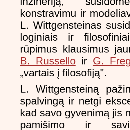
inžineriją, susidom
konstravimu ir modelia
L. Wittgensteinas susi
loginiais ir filosofin
rūpimus klausimus jaun
B. Russello
ir
G. Freg
„vartais į filosofiją".
L. Wittgensteiną paži
spalvingą ir netgi eks
kad savo gyvenimą jis
pamišimo ir savi