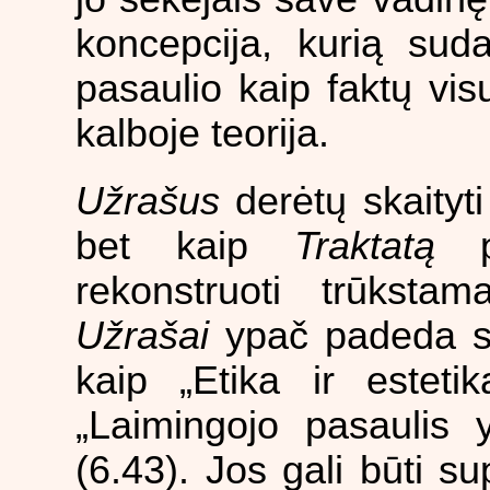
koncepcija, kurią suda
pasaulio kaip faktų vi
kalboje teorija.
Užrašus
derėtų skaityti
bet kaip
Traktatą
pa
rekonstruoti trūksta
Užrašai
ypač padeda su
kaip „Etika ir esteti
„Laimingojo pasaulis y
(6.43). Jos gali būti su