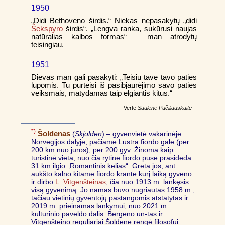
1950
„Didi Bethoveno širdis.“ Niekas nepasakytų „didi
Šekspyro
širdis“. „Lengva ranka, sukūrusi naujas
natūralias kalbos formas“ – man atrodytų
teisingiau.
1951
Dievas man gali pasakyti: „Teisiu tave tavo paties
lūpomis. Tu purteisi iš pasibjaurėjimo savo paties
veiksmais, matydamas taip elgiantis kitus.“
Vertė
Saulenė Pučiliauskaitė
*)
Šoldenas
(
Skjolden
) – gyvenvietė vakarinėje
Norvegijos dalyje, pačiame Lustra fiordo gale (per
200 km nuo jūros); per 200 gyv. Žinoma kaip
turistinė vieta; nuo čia rytine fiordo puse prasideda
31 km ilgio „Romantinis kelias“. Greta jos, ant
aukšto kalno kitame fiordo krante kurį laiką gyveno
ir dirbo
L. Vitgenšteinas
, čia nuo 1913 m. lankęsis
visą gyvenimą. Jo namas buvo nugriautas 1958 m.,
tačiau vietinių gyventojų pastangomis atstatytas ir
2019 m. prieinamas lankymui; nuo 2021 m.
kultūrinio paveldo dalis. Bergeno un-tas ir
Vitgenšteino reguliariai Šoldene rengė filosofui