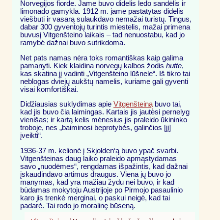
Norvegijos fiorde. Jame buvo didelis ledo sandėlis ir
limonado gamykla. 1912 m. jame pastatytas didelis
viešbuti ir vasarą sulaukdavo nemažai turistų. Tingus,
dabar 300 gyventojų turintis miestelis, mažai primena
buvusį Vitgenšteino laikais – tad nenuostabu, kad jo
ramybė dažnai buvo sutrikdoma.
Net pats namas nėra toks romantiškas kaip galima
pamanyti. Kiek klaidina norvegų kalbos žodis
hutte
,
kas skatina jį vadinti „Vitgenšteino lūšnele“. Iš tikro tai
neblogas dviejų aukštų namelis, kuriame gali gyventi
visai komfortiškai.
Didžiausias suklydimas apie
Vitgenšteiną
buvo tai,
kad jis buvo čia laimingas. Kartais jis jautėsi pernelyg
vienišas; ir kartą kelis mėnesius jis praleido ūkininko
troboje, nes „baiminosi beprotybės, galinčios [jį]
įveikti“.
1936-37 m. kelionė į Skjolden‘ą buvo ypač svarbi.
Vitgenšteinas daug laiko praleido apmąstydamas
savo „nuodėmes“, rengdamas išpažintis, kad dažnai
įskaudindavo artimus draugus. Viena jų buvo jo
manymas, kad yra mažiau žydu nei buvo, ir kad
būdamas mokytoju Austrijoje po Pirmojo pasaulinio
karo jis trenkė merginai, o paskui neigė, kad tai
padarė. Tai rodo jo moralinę būseną.