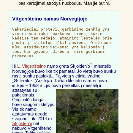
pasikartojimai atrodys nuobodūs. Man jie būtini.
Vitgenšteino namas Norvegijoje
Vakariečiai protėvių garbinimo ženklų yra
visur: suoliukai parkuose tiems, kurie
kadaise ten sėdėjo, atminimo lentelės prie
pastatų, statulos iškiliausiems. Didžiausi
mūsų atsidavimo veiksmai yra kelionės į
ten, kur gyveno, dirbo ar mirė gerbiami
pirmtakai.
*)
I
š
L. Vitgenšteino
namo greta Skjolden’o
miestelio
Norvegijoje buvo likę tik pamatai. Jo vietą buvo sunku
rasti, sunku pasiekti... Tą vietą vietiniai vadino
„Østerrike“ (Austrija). Tačiau filosofo namas buvo
išlikęs – 1958 m. jis buvo perkeltas į
miestelį ir
atstatytas su
pakeitimais.
Originalūs langai
buvo saugomi klėtyje.
Vis tik namo
atstatymas atrodė
svajone – iki 2014 m.
Skjolden’e
net
nebuvo Vitgenšteino