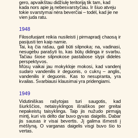
gero, apvaikštau didžiulę teritoriją tik tam, kad
kada nors apie ją nebesvarstyčiau. Ir šiuo atveju
tokie svarstymai nėra beverčiai – todėl, kad jie ne
vien juda ratu.
1948
Filosofuojant reikia nusileisti į pirmapradį chaosą ir
pasijusti ten kaip namie.
Tai, ką čia rašau, gali būti silpnoka; na, vadinasi,
nesugebu parašyti to, kas būtų didinga ir svarbu.
Tačiau šiose silpnokose pastabose slypi didelės
perspektyvos.
Mūsų vaikai jau mokykloje mokosi, kad vandenį
sudaro
vandenilis ir deguonis, o cukrų – anglis,
vandenilis ir deguonis. Kas to nesupranta, yra
kvailas. Svarbiausi klausimai yra pridengiami.
1949
Vidutiniškas rašytojas turi saugotis, kad
šiurkščios, netaisyklingos išraiškos per greitai
nepakeistų taisyklinga. Taip jis nužudo pirmąją
mintį, kuri vis dėlto dar buvo gyvas daigelis. Dabar
jis sausas ir visai bevertis. Jį galima išmesti į
mėšlyną. O varganas daigelis visgi buvo šio to
vertas.