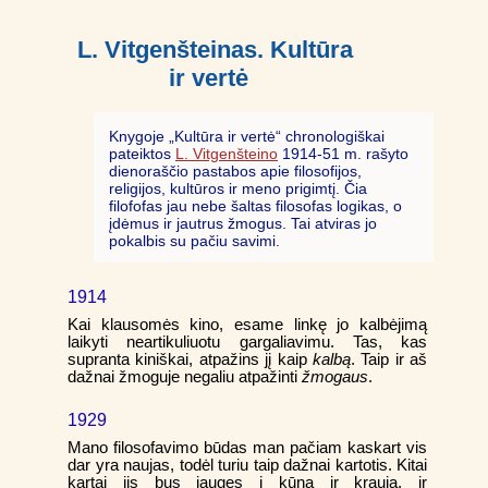
L. Vitgenšteinas. Kultūra
ir vertė
Knygoje „Kultūra ir vertė“ chronologiškai
pateiktos
L. Vitgenšteino
1914-51 m. rašyto
dienoraščio pastabos apie filosofijos,
religijos, kultūros ir meno prigimtį. Čia
filofofas jau nebe šaltas filosofas logikas, o
įdėmus ir jautrus žmogus. Tai atviras jo
pokalbis su pačiu savimi.
1914
Kai klausomės kino, esame linkę jo kalbėjimą
laikyti neartikuliuotu gargaliavimu. Tas, kas
supranta kiniškai, atpažins jį kaip
kalbą
. Taip ir aš
dažnai žmoguje negaliu atpažinti
žmogaus
.
1929
Mano filosofavimo būdas man pačiam kaskart vis
dar yra naujas, todėl turiu taip dažnai kartotis. Kitai
kartai jis bus įaugęs į kūną ir kraują, ir