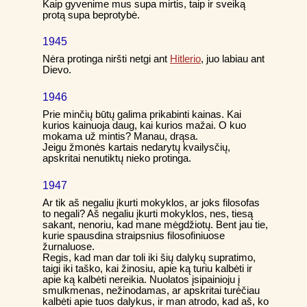
Kaip gyvenime mus supa mirtis, taip ir sveiką
protą supa beprotybė.
1945
Nėra protinga niršti netgi ant
Hitlerio
, juo labiau ant
Dievo.
1946
Prie minčių būtų galima prikabinti kainas. Kai
kurios kainuoja daug, kai kurios mažai. O kuo
mokama už mintis? Manau, drąsa.
Jeigu žmonės kartais nedarytų kvailysčių,
apskritai nenutiktų nieko protinga.
1947
Ar tik aš negaliu įkurti mokyklos, ar joks filosofas
to negali? Aš negaliu įkurti mokyklos, nes, tiesą
sakant, nenoriu, kad mane mėgdžiotų. Bent jau tie,
kurie spausdina straipsnius filosofiniuose
žurnaluose.
Regis, kad man dar toli iki šių dalykų supratimo,
taigi iki taško, kai žinosiu, apie ką turiu kalbėti ir
apie ką kalbėti nereikia. Nuolatos įsipainioju į
smulkmenas, nežinodamas, ar apskritai turėčiau
kalbėti apie tuos dalykus, ir man atrodo, kad aš, ko