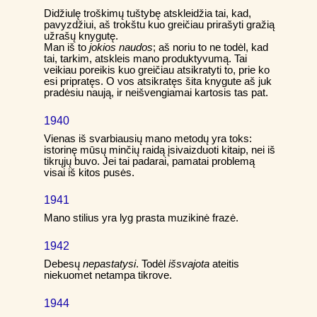
Didžiulę troškimų tuštybę atskleidžia tai, kad,
pavyzdžiui, aš trokštu kuo greičiau prirašyti gražią
užrašų knygutę.
Man iš to
jokios naudos
; aš noriu to ne todėl, kad
tai, tarkim, atskleis mano produktyvumą. Tai
veikiau poreikis kuo greičiau atsikratyti to, prie ko
esi pripratęs. O vos atsikratęs šita knygute aš juk
pradėsiu naują, ir neišvengiamai kartosis tas pat.
1940
Vienas iš svarbiausių mano metodų yra toks:
istorinę mūsų minčių raidą įsivaizduoti kitaip, nei iš
tikrųjų buvo. Jei tai padarai, pamatai problemą
visai iš kitos pusės.
1941
Mano stilius yra lyg prasta muzikinė frazė.
1942
Debesų
nepastatysi
. Todėl
išsvajota
ateitis
niekuomet netampa tikrove.
1944