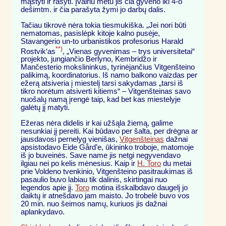
mąstyti ir rašyti. Įvairiu metu jis čia gyveno iki 4-o
dešimtm. ir čia parašyta žymi jo darbų dalis.
Tačiau tikrovė nėra tokia tiesmukiška. „Jei nori būti
nematomas, pasislėpk kitoje kalno pusėje,
Stavangerio un-to urbanistikos profesorius Harald
**)
Rostvik‘as
, „Vienas gyvenimas – trys universitetai“
projekto, jungiančio Berlyno, Kembridžo ir
Mančesterio mokslininkus, tyrinėjančius Vitgenšteino
palikimą, koordinatorius. Iš namo balkono vaizdas per
ežerą atsiveria į miestelį tarsi sakydamas „tarsi iš
tikro norėtum atsiverti kitiems“ – Vitgenšteinas savo
nuošalų namą įrengė taip, kad bet kas miestelyje
galėtų jį matyti.
Ežeras nėra didelis ir kai užšąla žiemą, galime
nesunkiai jį pereiti. Kai būdavo per šalta, per drėgna ar
jausdavosi pernelyg vienišas,
Vitgenšteinas
dažnai
apsistodavo Eide Gård’e, ūkininko troboje, matomoje
iš jo buveinės. Save name jis netgi negyvendavo
ilgiau nei po kelis mėnesius. Kaip ir
H. Toro
du metai
prie Voldeno tvenkinio, Vitgenšteino pasitraukimas iš
pasaulio buvo labiau tik dalinis, skirtingai nuo
legendos apie jį.
Toro
motina išskalbdavo daugelį jo
daiktų ir atnešdavo jam maisto. Jo trobelė buvo vos
20 min. nuo šeimos namų, kuriuos jis dažnai
aplankydavo.