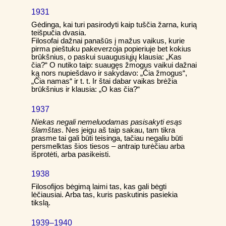
1931
Gėdinga, kai turi pasirodyti kaip tuščia žarna, kurią
teišpučia dvasia.
Filosofai dažnai panašūs į mažus vaikus, kurie
pirma pieštuku pakeverzoja popieriuje bet kokius
brūkšnius, o paskui suaugusiųjų klausia: „Kas
čia?“ O nutiko taip: suaugęs žmogus vaikui dažnai
ką nors nupiešdavo ir sakydavo: „Čia žmogus“,
„Čia namas“ ir t. t. Ir štai dabar vaikas brėžia
brūkšnius ir klausia: „O kas čia?“
1937
Niekas negali nemeluodamas pasisakyti esąs
šlamštas
. Nes jeigu aš taip sakau, tam tikra
prasme tai gali būti teisinga, tačiau negaliu būti
persmelktas šios tiesos – antraip turėčiau arba
išprotėti, arba pasikeisti.
1938
Filosofijos bėgimą laimi tas, kas gali bėgti
lėčiausiai. Arba tas, kuris paskutinis pasiekia
tikslą.
1939–1940