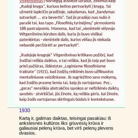
Vitgenšteinas
į Norvegiją atsivežė užrašus, žinomus kaip
„Rudoji knyga“, kuriuos ketino pertvarkyti į knygą. Tai
užmetė lapkričio pradžioje, sakydamas, kad „bandymas
sutvarkyti ... yra bevertis“. Tad jis pradėjo nuo nulio ir
parašė tai, kas tapo „Filosofinių tyrinėjimų“ pirmosiomis
188 pastraipomis. Manoma, kad tai „vienintelė vėlyvojo
Witgenšteino kūrybos dalis, kuria jis buvo visiškai
patenkintas - vienintelė dalis, kurios vėliau jis niekada
nebandė peržiūrėti ar pertvarkyti“.
„Rudojoje knygoje“ Vitgenšteinas kritikavo požiūrį, kad
žodžiai reiškia daiktus, o tai reiškia, kad jis taip pat buvo
prieš pažiūras, išdėstytas „Loginiame filosofiniame
traktate” (1921), kad žodžių reikšmės buvo užfiksuotos
mentaliniuose vaizdiniuose. Jis sugriežtino savo mokymą,
kad žodžio prasmę lemia tai, kaip jis vartojamas. Pvz.,
„geras“ nereiškia abstrakčios sąvokos ar nefizikinės daiktų
savybės - atvirkščiai, jūs žinote, ką reiškia gėris, kai žinote,
kaip žodis vartojamas skirtingais būdais ir kontekstuose.
1930
Kartą ir, galimas daiktas, teisingai pasakiau: iš
ankstesnės kultūros liks griuvėsių krūva ir
galiausiai pelenų krūva, bet virš pelenų plevens
dvasios.