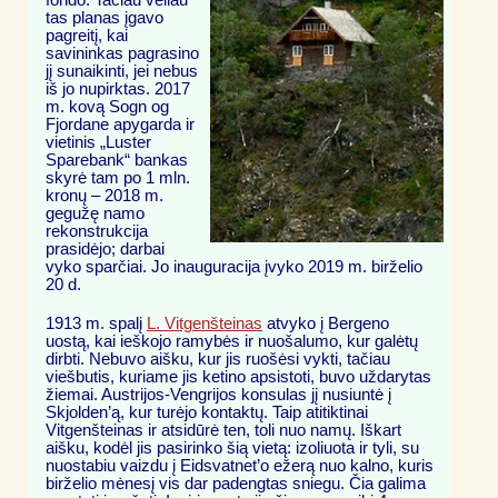
fondo. Tačiau vėliau
tas planas įgavo
pagreitį, kai
savininkas pagrasino
jį sunaikinti, jei nebus
iš jo nupirktas. 2017
m. kovą Sogn og
Fjordane apygarda ir
vietinis „Luster
Sparebank“ bankas
skyrė tam po 1 mln.
kronų – 2018 m.
gegužę namo
rekonstrukcija
prasidėjo; darbai
vyko sparčiai. Jo inauguracija įvyko 2019 m. birželio
20 d.
1913 m. spalį
L. Vitgenšteinas
atvyko į Bergeno
uostą, kai ieškojo ramybės ir nuošalumo, kur galėtų
dirbti. Nebuvo aišku, kur jis ruošėsi vykti, tačiau
viešbutis, kuriame jis ketino apsistoti, buvo uždarytas
žiemai. Austrijos-Vengrijos konsulas jį nusiuntė į
Skjolden’ą, kur turėjo kontaktų. Taip atitiktinai
Vitgenšteinas ir atsidūrė ten, toli nuo namų. Iškart
aišku, kodėl jis pasirinko šią vietą: izoliuota ir tyli, su
nuostabiu vaizdu į Eidsvatnet’o ežerą nuo kalno, kuris
birželio mėnesį vis dar padengtas sniegu. Čia galima