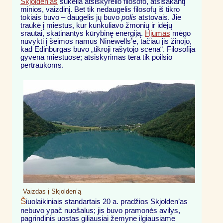
Skjolden’as
sukelia atsiskyrėlio filosofo, atsisakantį
minios, vaizdinį. Bet tik nedaugelis filosofų iš tikro
tokiais buvo – daugelis jų buvo
polis
atstovais. Jie
traukė į miestus, kur kunkuliavo žmonių ir idėjų
srautai, skatinantys kūrybinę energiją.
Hjumas
mėgo
nuvykti į šeimos namus Ninewells’e, tačiau jis žinojo,
kad Edinburgas buvo „tikroji rašytojo scena“. Filosofija
gyvena miestuose; atsiskyrimas tėra tik poilsio
pertraukoms.
Vaizdas į Skjolden’ą
Š
iuolaikiniais standartais 20 a. pradžios Skjolden’as
nebuvo ypač nuošalus; jis buvo pramonės avilys,
pagrindinis uostas giliausiai žemyne ilgiausiame