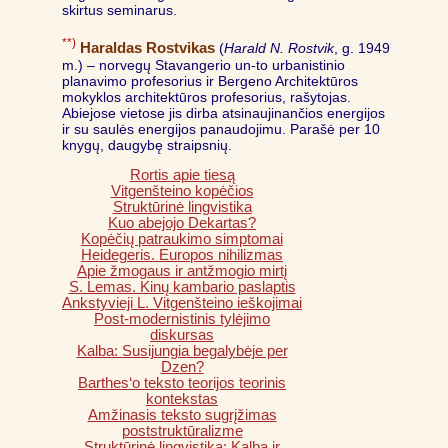
skirtus seminarus.
**)
Haraldas Rostvikas
(
Harald N. Rostvik
, g. 1949
m.) – norvegų Stavangerio un-to urbanistinio
planavimo profesorius ir Bergeno Architektūros
mokyklos architektūros profesorius, rašytojas.
Abiejose vietose jis dirba atsinaujinančios energijos
ir su saulės energijos panaudojimu. Parašė per 10
knygų, daugybę straipsnių.
Rortis apie tiesą
Vitgenšteino kopėčios
Struktūrinė lingvistika
Kuo abejojo Dekartas?
Kopėčių patraukimo simptomai
Heidegeris. Europos nihilizmas
Apie žmogaus ir antžmogio mirtį
S. Lemas. Kinų kambario paslaptis
Ankstyvieji L. Vitgenšteino ieškojimai
Post-modernistinis tylėjimo
diskursas
Kalba: Susijungia begalybėje per
Dzen?
Barthes‘o teksto teorijos teorinis
kontekstas
Amžinasis teksto sugrįžimas
poststruktūralizme
Struktūrinė lingvistika: Kalba ir