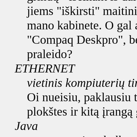
jiems "iškirsti" maitini
mano kabinete. O gal 
"Compaq Deskpro", be
praleido?
ETHERNET
vietinis kompiuterių ti
Oi nueisiu, paklausiu t
plokštes ir kitą įrang
Java