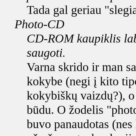
Tada gal geriau "slegi
Photo-CD
CD-ROM kaupiklis lab
saugoti.
Varna skrido ir man sa
kokybe (negi į kito t
kokybiškų vaizdų?), o
būdu. O žodelis "photo
buvo panaudotas (nes 