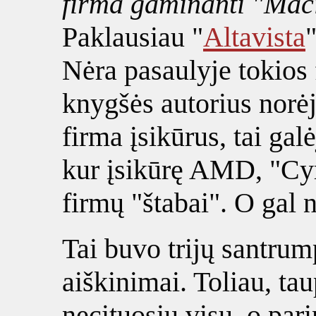
firma gaminanti "Mac
Paklausiau "
Altavista
Nėra pasaulyje tokios
knygšės autorius norėjo
firma įsikūrus, tai gal
kur įsikūrę AMD, "Cyr
firmų "štabai". O gal 
Tai buvo trijų santrum
aiškinimai. Toliau, ta
necituosiu visų, o pari