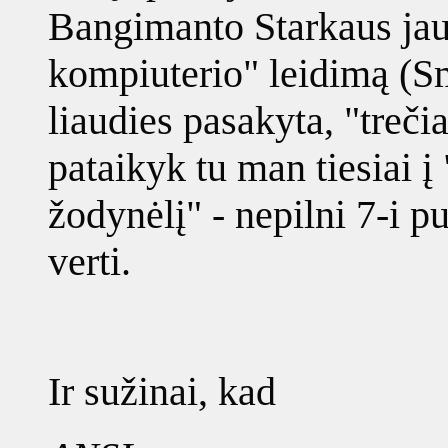
Bangimanto Starkaus jau 
kompiuterio" leidimą (Sm
liaudies pasakyta, "treči
pataikyk tu man tiesiai 
žodynėlį" - nepilni 7-i p
verti.
Ir sužinai, kad