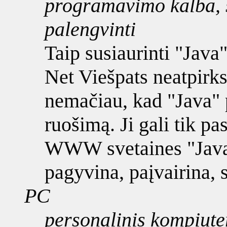
programavimo kalba, 
palengvinti
Taip susiaurinti "Java
Net Viešpats neatpirk
nemačiau, kad "Java"
ruošimą. Ji gali tik p
WWW svetaines "Java"
pagyvina, paįvairina, s
PC
personalinis kompiute