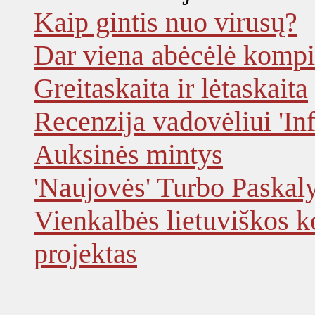
Kaip gintis nuo virusų?
Dar viena abėcėlė komp
Greitaskaita ir lėtaskaita
Recenzija vadovėliui 'In
Auksinės mintys
'Naujovės' Turbo Paskal
Vienkalbės lietuviškos k
projektas