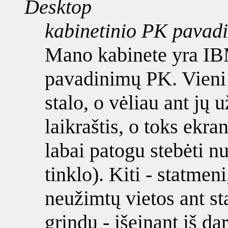
Desktop
kabinetinio PK pavad
Mano kabinete yra IB
pavadinimų PK. Vieni 
stalo, o vėliau ant jų
laikraštis, o toks ekra
labai patogu stebėti n
tinklo). Kiti - statmen
neužimtų vietos ant st
grindų - išeinant iš d