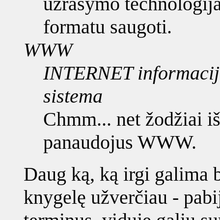
užrašymo technologij
formatu saugoti.
WWW
INTERNET informacijo
sistema
Chmm... net žodžiai iš
panaudojus WWW.
Daug ką, ką irgi galima b
knygelę užverčiau - pabij