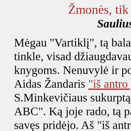
Žmonės, tik 
Sauli
Mėgau "Vartiklį", tą bala
tinkle, visad džiaugdava
knygoms. Nenuvylė ir pop
Aidas Žandaris
"iš antro
S.Minkevičiaus sukurptą
ABC". Ką joje rado, tą p
savęs pridėjo. Aš "iš ant