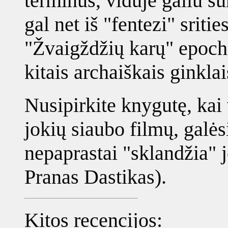
terminus, viduje galiu su
gal net iš "fentezi" sritie
"Žvaigždžių karų" epoch
kitais archaiškais ginklai
Nusipirkite knygutę, kai
jokių siaubo filmų, galės
nepaprastai "sklandžia" j
Pranas Dastikas).
Kitos recencijos: