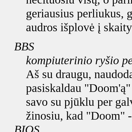
geriausius perliukus, 
audros išplovė į skaity
BBS
kompiuterinio ryšio pe
Aš su draugu, naudod
pasiskaldau "Doom'ą" 
savo su pjūklu per gal
žinosiu, kad "Doom" -
BIOS