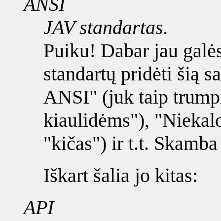
ANSI
JAV standartas.
Puiku! Dabar jau galė
standartų pridėti šią s
ANSI" (juk taip trump
kiaulidėms"), "Niekal
"kičas") ir t.t. Skamba
Iškart šalia jo kitas:
API