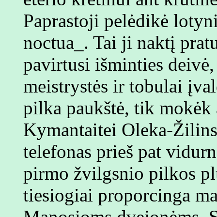
Paprastoji pelėdikė loty
noctua_. Tai ji naktį prat
pavirtusi išminties deivė
meistrystės ir tobulai įv
pilka paukštė, tik mokėk 
Kymantaitei Oleka-Žilins
telefonas prieš pat vidurn
pirmo žvilgsnio pilkos p
tiesiogiai proporcinga m
Manosioms dvejonėms. S