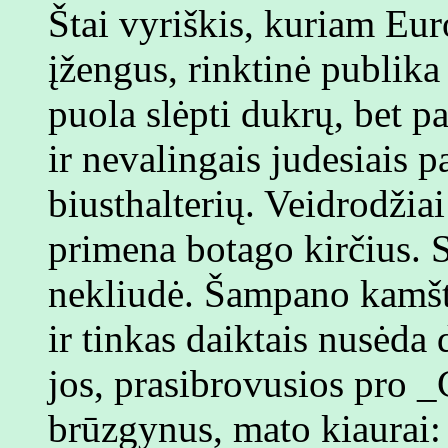
Štai vyriškis, kuriam Euro
įžengus, rinktinė publika
puola slėpti dukrų, bet p
ir nevalingais judesiais p
biusthalterių. Veidrodžiai
primena botago kirčius. S
nekliudė. Šampano kamšti
ir tinkas daiktais nusėda
jos, prasibrovusios pro 
brūzgynus, mato kiaurai: