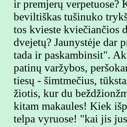
ir premjerų verpetuose? K
beviltiškas tušinuko trykš
tos kvieste kviečiančios 
dvejetų? Jaunystėje dar pr
tada ir paskambinsit". A
patinų varžybos, peršokant
tiesų - šimtmečius, tūksta
žiotis, kur du beždžionžm
kitam makaules! Kiek išp
telpa vyruose! "kai jis ju