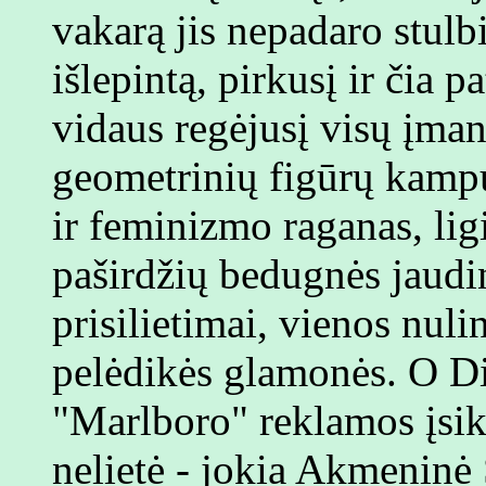
vakarą jis nepadaro stulb
išlepintą, pirkusį ir čia p
vidaus regėjusį visų įm
geometrinių figūrų kampu
ir feminizmo raganas, lig
paširdžių bedugnės jaudi
prisilietimai, vienos nuli
pelėdikės glamonės. O Die
"Marlboro" reklamos įsikū
nelietė - jokia Akmeninė