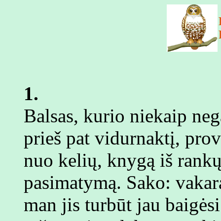
1.
Balsas, kurio niekaip neg
prieš pat vidurnaktį, pro
nuo kelių, knygą iš rankų, 
pasimatymą. Sako: vakara
man jis turbūt jau baigėsi