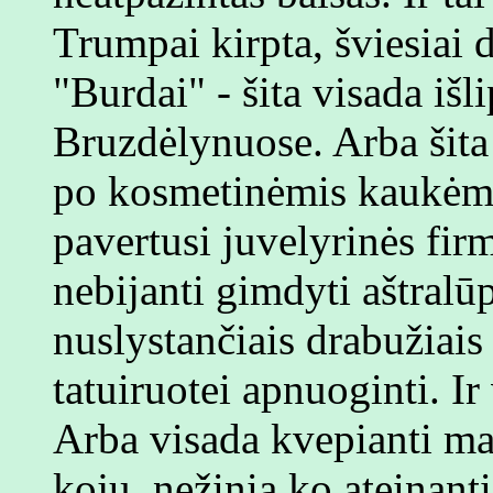
Trumpai kirpta, šviesiai d
"Burdai" - šita visada išl
Bruzdėlynuose. Arba šita 
po kosmetinėmis kaukėmi
pavertusi juvelyrinės fi
nebijanti gimdyti aštralūp
nuslystančiais drabužiais
tatuiruotei apnuoginti. Ir 
Arba visada kvepianti ma
kojų, nežinia ko ateinant