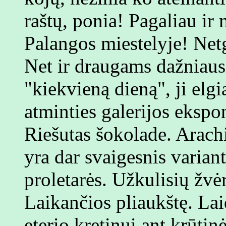
raštų, ponia! Pagaliau ir
Palangos miestelyje! Netgi
Net ir draugams dažniaus
"kiekvieną dieną", ji elgi
atminties galerijos ekspo
Riešutas šokolade. Arachi
yra dar svaigesnis variant
proletarės. Užkulisių žvė
Laikančios pliaukštę. La
eterio kretinui ant krūtin