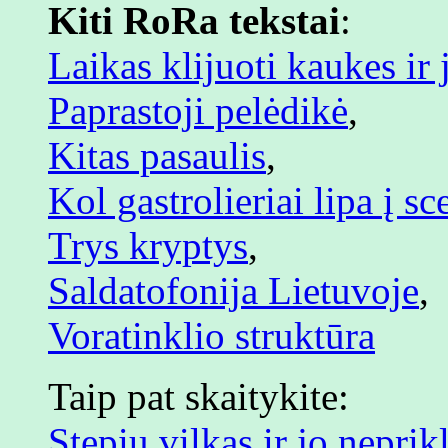
Kiti RoRa tekstai
:
Laikas klijuoti kaukes ir 
Paprastoji pelėdikė
,
Kitas pasaulis
,
Kol gastrolieriai lipa į sc
Trys kryptys
,
Saldatofonija Lietuvoje
,
Voratinklio struktūra
Taip pat skaitykite:
Stepių vilkas ir jo nepr