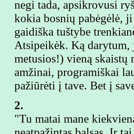
negi tada, apsikrovusi ryš
kokia bosnių pabėgėlė, ji 
gaidiška tuštybe trenkia
Atsipeikėk. Ką darytum, j
metusios!) vieną skaistų r
amžinai, programiškai la
pažiūrėti į tave. Bet į sa
2.
"Tu matai mane kiekvieną
neatpažintas balsas. Ir ta