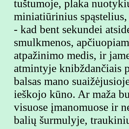
tuštumoje, plaka nuotykių
miniatiūrinius spąstelius,
- kad bent sekundei atsid
smulkmenos, apčiuopiamo
atpažinimo medis, ir jame
atmintyje knibždančiais 
balsas mano suaižėjusioje
ieškojo kūno. Ar maža bu
visuose įmanomuose ir n
balių šurmulyje, traukini