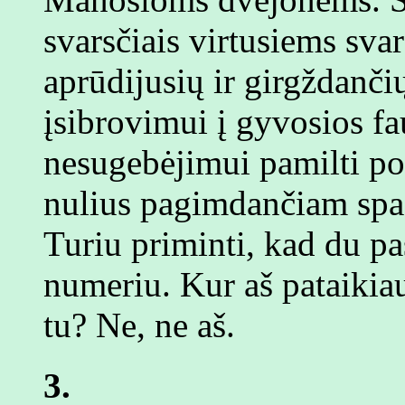
svarsčiais virtusiems sv
aprūdijusių ir girgždanči
įsibrovimui į gyvosios f
nesugebėjimui pamilti po
nulius pagimdančiam spa
Turiu priminti, kad du pa
numeriu. Kur aš pataikia
tu? Ne, ne aš.
3.