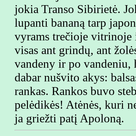
jokia Transo Sibirietė. Jo
lupanti bananą tarp japon
vyrams trečioje vitrinoje 
visas ant grindų, ant žolės
vandeny ir po vandeniu, hi
dabar nušvito akys: balsa
rankas. Rankos buvo stebu
pelėdikės! Atėnės, kuri ne
ja griežti patį Apoloną.