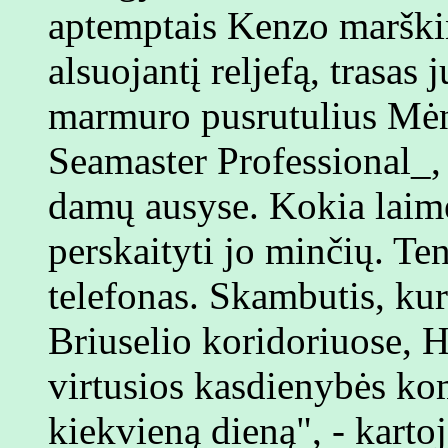
aptemptais Kenzo marškin
alsuojantį reljefą, trasas 
marmuro pusrutulius Mėn
Seamaster Professional_, 
damų ausyse. Kokia laimė
perskaityti jo minčių. Te
telefonas. Skambutis, kur
Briuselio koridoriuose, 
virtusios kasdienybės ko
kiekvieną dieną", - kartoj