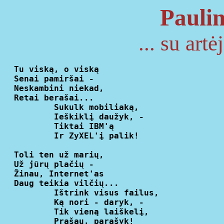
Paulin
... su artė
  Tu viską, o viską

  Senai pamiršai -

  Neskambini niekad,

  Retai berašai...

          Sukulk mobiliaką,

          Ieškiklį daužyk, -

          Tiktai IBM'ą

          Ir ZyXEL'į palik!

  Toli ten už marių,

  Už jūrų plačių -

  Žinau, Internet'as

  Daug teikia vilčių...

          Ištrink visus failus,

          Ką nori - daryk, -

          Tik vieną laiškelį,

          Prašau, parašyk!
