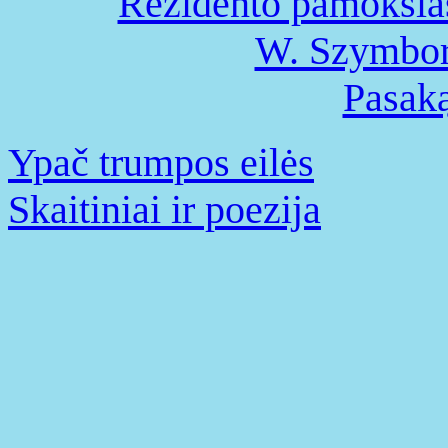
Rezidento pamoksla
W. Szymbors
Pasaką
Ypač trumpos eilės
Skaitiniai ir poezija