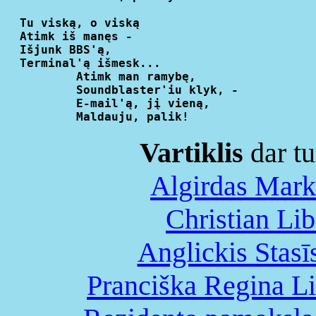
  Tu viską, o viską

  Atimk iš manęs -

  Išjunk BBS'ą,

  Terminal'ą išmesk...

          Atimk man ramybę,

          Soundblaster'iu klyk, -

          E-mail'ą, jį vieną,

Vartiklis
dar tu
Algirdas Mark
Christian Li
Anglickis Stasī
Pranciška Regina Li