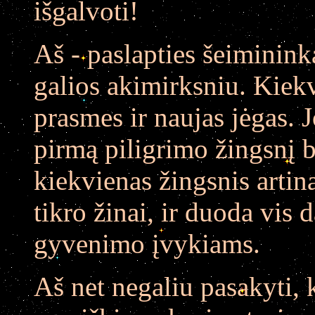
išgalvoti!
Aš - paslapties šeiminink
galios akimirksniu. Kiekv
prasmes ir naujas jėgas. 
pirmą piligrimo žingsnį b
kiekvienas žingsnis artin
tikro žinai, ir duoda vis 
gyvenimo įvykiams.
Aš net negaliu pasakyti,