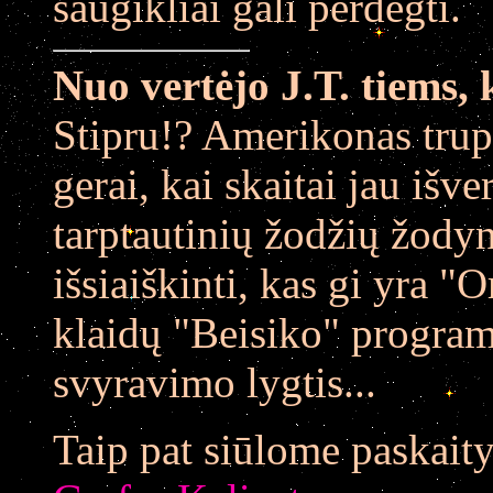
saugikliai gali perdegti.
Nuo vertėjo J.T. tiems, 
Stipru!? Amerikonas trup
gerai, kai skaitai jau išve
tarptautinių žodžių žodyn
išsiaiškinti, kas gi yra "
klaidų "Beisiko" programo
svyravimo lygtis...
Taip
pat siūlome paskaity