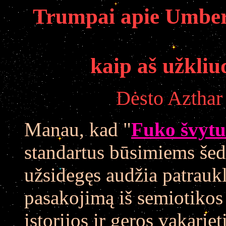
Trumpai apie Umber
kaip aš užkliu
Dėsto Azthar 
Manau, kad "
Fuko švytu
standartus būsimiems še
užsidegęs audžia patraukl
pasakojimą iš semiotikos
istorijos ir geros vakarie