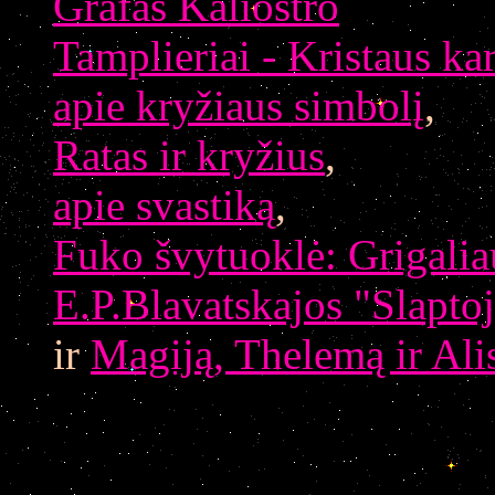
Grafas Kaliostro
Tamplieriai - Kristaus kar
apie kryžiaus simbolį
,
Ratas ir kryžius
,
apie svastiką
,
Fuko švytuoklė: Grigalia
E.P.Blavatskajos "Slaptoj
ir
Magiją, Thelemą ir Alis