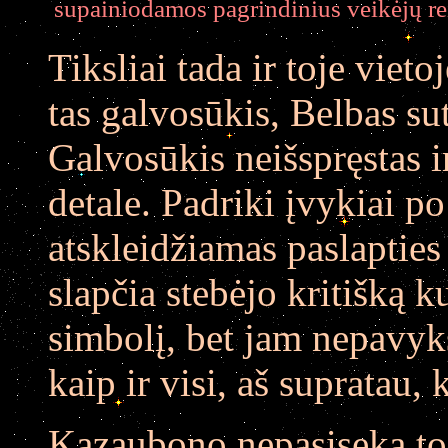
supainiodamos pagrindinius veikėjų re
Tiksliai tada ir toje viet
tas galvosūkis, Belbas sut
Galvosūkis neišspręstas ir
detale. Padriki įvykiai p
atskleidžiamas paslapties
slapčia stebėjo kritišką k
simbolį, bet jam nepavyks
kaip ir visi, aš supratau,
Kazaubono nepasiseka todė