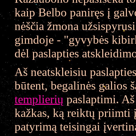
kaip Belbo paniręs į galvo
nėščia žmona užsispyrusi t
gimdoje - "gyvybės kibirk
dėl paslapties atskleidim
Aš neatskleisiu paslapties,
būtent, begalinės galios ša
templierių
paslaptimi. Aš
kažkas, ką reiktų priimti
patyrimą teisingai įvertin