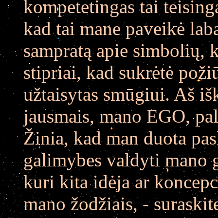
kompetetingas tai teising
kad tai mane paveikė laba
sampratą apie simbolių, k
stipriai, kad sukrėtė poži
užtaisytas smūgiui. Aš iš
jausmais, mano EGO, pali
Žinia, kad man duota pasl
galimybes valdyti mano 
kuri kita idėja ar koncepc
mano žodžiais, - suraskite