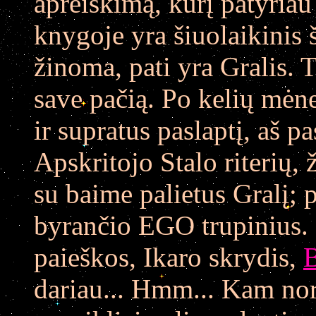
apreiškimą, kurį patyriau 
knygoje yra šiuolaikinis 
žinoma, pati yra Gralis. 
save pačią. Po kelių mėnes
ir supratus paslaptį, aš pa
Apskritojo Stalo riterių, ž
su baime palietus Gralį; 
byrančio EGO trupinius. 
paieškos, Ikaro skrydis,
B
dariau... Hmm... Kam nor