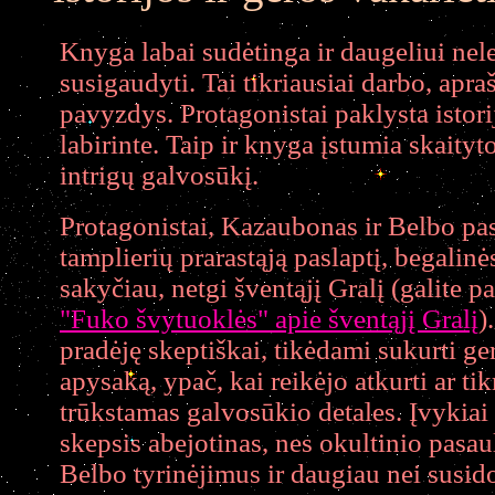
Knyga labai sudėtinga ir daugeliui nel
susigaudyti. Tai tikriausiai darbo, apra
pavyzdys. Protagonistai paklysta istorij
labirinte. Taip ir knyga įstumia skaitytoj
intrigų galvosūkį.
Protagonistai, Kazaubonas ir Belbo pas
tamplierių prarastąją paslaptį, begalinės
sakyčiau, netgi šventąjį Gralį (galite p
"Fuko švytuoklės" apie šventąjį Gralį
)
pradėję skeptiškai, tikėdami sukurti ge
apysaką, ypač, kai reikėjo atkurti ar tik
trūkstamas galvosūkio detales. Įvykiai
skepsis abejotinas, nes okultinio pasa
Belbo tyrinėjimus ir daugiau nei susido