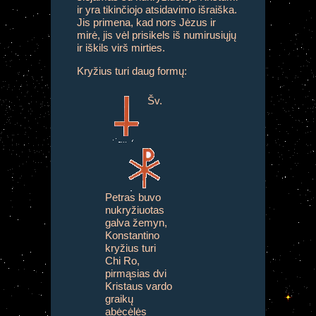
ir yra tikinčiojo atsidavimo išraiška.
Jis primena, kad nors Jėzus ir
mirė, jis vėl prisikels iš numirusiųjų
ir iškils virš mirties.
Kryžius turi daug formų:
Šv.
Petras buvo
nukryžiuotas
galva žemyn,
Konstantino
kryžius turi
Chi Ro,
pirmąsias dvi
Kristaus vardo
graikų
abėcėlės