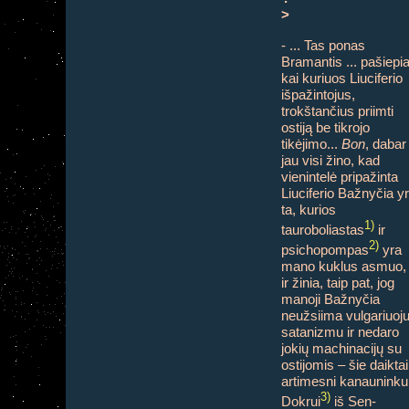
>
- ... Tas ponas
Bramantis ... pašiepi
kai kuriuos Liuciferio
išpažintojus,
trokštančius priimti
ostiją be tikrojo
tikėjimo...
Bon
, dabar
jau visi žino, kad
vienintelė pripažinta
Liuciferio Bažnyčia y
ta, kurios
1)
tauroboliastas
ir
2)
psichopompas
yra
mano kuklus asmuo,
ir žinia, taip pat, jog
manoji Bažnyčia
neužsiima vulgariuoj
satanizmu ir nedaro
jokių machinacijų su
ostijomis – šie daiktai
artimesni kanauninku
3)
Dokrui
iš Sen-