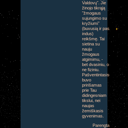
Valdovų". Jie
žinojo tikrąją
"žmogaus
sujungimo su
kryžiumi"
(buvusią ir pas
indus)
reikšmę.
Tai
sietina su
nauju
žmogaus
atgimimu, -
bet dvasiniu, o
ne fiziniu.
Pašventintasis
buvo
pririšamas
prie Tau
didingesniam
tikslui, nei
naujas
žemiškasis
gyvenimas.
Parengta