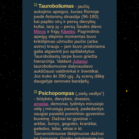
1)
Tauroboliumas
- jaučių
aukojimo apeigos, kurias Romoje
įvedė Antoninų dinastija (96-180),
kai paplito sirų ir persų dievybių
kultai, tarp jų – persų Saulės dievo
Mitros
ir frigų
Kibelės
. Pagrindinis
apeigų slėpinio momentas buvo
krikštijimas užmušto jaučio (arba
avino) krauju – jam buvo priskiriama
galia atgaivinti juo apšlakstytus.
Tauroboliastų tarpe buvo griežta
hierarchija. Valdant
Julianui
tauroboliumuose dalyvaudavo
aukščiausi valdininkai ir šventikai.
Jos truko iki 390-ųjų. Jų scenų išlikę
daugelyje senovės bareljefų.
2)
Psichopompas
(„sielų vedlys“)
- būtybės, dievybės, dvasios,
angelai
, demonai, lydintys mirusiojo
vėlę į mirusiųjų pasaulį, padedantys
saugiai pasiekti pomirtinio gyvenimo
buveinę. Dažnai tai gyvūnai –
arkliai, šunys, gegutės, krankliai,
pelėdos, lėliai, elniai ir kt.
Šamanistiniuose tikėjimuose dažnai
tai šamanas. Graikų mitologijoje juo