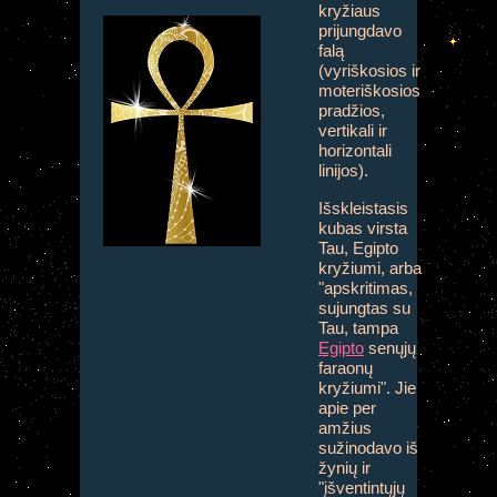
kryžiaus
prijungdavo
falą
(vyriškosios ir
moteriškosios
pradžios,
vertikali ir
horizontali
linijos).
Išskleistasis
kubas virsta
Tau, Egipto
kryžiumi, arba
"apskritimas,
sujungtas su
Tau, tampa
Egipto
senųjų
faraonų
kryžiumi". Jie
apie per
amžius
sužinodavo iš
žynių ir
"įšventintųjų