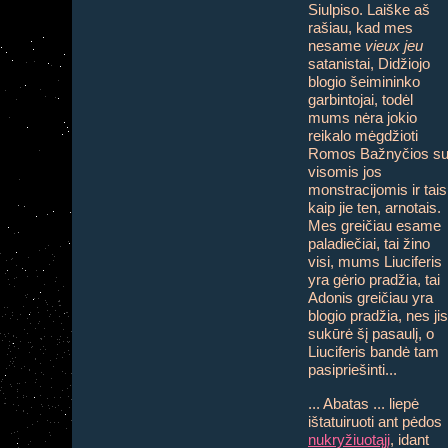
Siulpiso. Laiške aš
rašiau, kad mes
nesame
vieux jeu
satanistai, Didžiojo
blogio šeimininko
garbintojai, todėl
mums nėra jokio
reikalo mėgdžioti
Romos Bažnyčios s
visomis jos
monstracijomis ir tais
kaip jie ten, arnotais.
Mes greičiau esame
paladiečiai, tai žino
visi, mums Liuciferis
yra gėrio pradžia, tai
Adonis greičiau yra
blogio pradžia, nes jis
sukūrė šį pasaulį, o
Liuciferis bandė tam
pasipriešinti...
... Abatas ... liepė
ištatuiruoti ant pėdos
nukryžiuotąjį
, idant