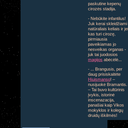
paskutine kepenų
cirozės stadija.
- Nebūkite infantilus!
Juk kerai skleidžiami
natūraliais keliais ir je
kas turi cirozę,
pirmiausia
paveikiamas jo
nesveikas organas -
juk tai juodosios
magijos
abėcėlė...
- ... Brangusis, per
daug prisiskaitėte
Hiuismanso
! –
nusijuokė Bramantis.
– Tai buvo kultūrinis
įvykis, istorinė
inscenazacija,
panašiai kaip Vikos
mokyklos ir kolegų
druidų iškilmės!