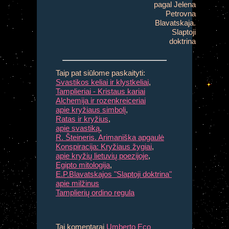
pagal Jelena
Petrovna
Blavatskaja.
Slaptoji
doktrina
Taip
pat siūlome paskaityti:
Svastikos keliai ir klystkeliai
,
Tamplieriai - Kristaus kariai
Alchemija ir rozenkreiceriai
apie kryžiaus simbolį
,
Ratas ir kryžius
,
apie svastiką
,
R. Šteineris. Arimaniška apgaulė
Konspiracija: Kryžiaus žygiai
,
apie kryžių lietuvių poezijoje
,
Egipto mitologija
,
E.P.Blavatskajos "Slaptoji doktrina"
apie milžinus
Tamplierių ordino regula
Tai komentarai
Umberto Eco