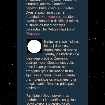
simbolis, abstrakti amžinai
nepažini būtis, o vidus - Visatos
Dvasia, pažinimas. Jame
prasideda
Manvantara
, nes šioje
dvasioje snaudžia dieviškoji mintis,
būsimosios kosmogonijos
pagrindas. Tai "Aditės tarpukojis"
(
Rigveda
).
Trečiame etape Taškas
ištįsta į diametrą,
simbolizuojantį motiną
Gamtą, jos moteriškąją
(pasyvią) pradžią. Žmonijos
aušroje moteriškosios dievybės
buvo labiau gerbiamos, nes
žmogaus ryšis su motina truko
ilgiau nei su tėvu. Todėl ir Gamta
yra moteriškosios prigimties, o ją
apvaisinantis Dvasios principas -
paslėptas.
Paslėptojo Dievo suvokimas
apskritimu ir Kuriančiosios galios
(Vyriškosios ir Moteriškosios