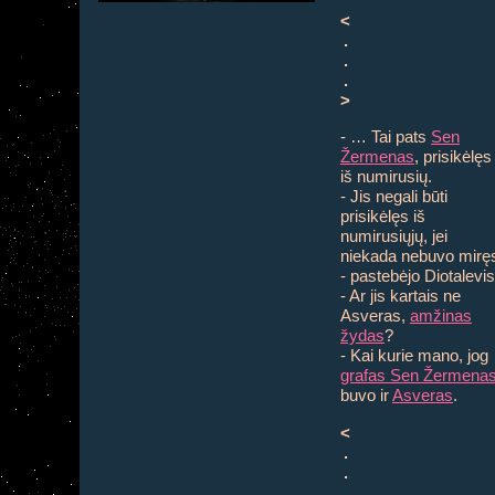
<
.
.
.
>
- … Tai pats
Sen
Žermenas
, prisikėlęs
iš numirusių.
- Jis negali būti
prisikėlęs iš
numirusiųjų, jei
niekada nebuvo mirę
- pastebėjo Diotalevis
- Ar jis kartais ne
Asveras,
amžinas
žydas
?
- Kai kurie mano, jog
grafas Sen Žermena
buvo ir
Asveras
.
<
.
.
.