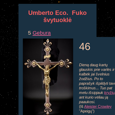
Umberto Eco. Fuko
švytuoklė
5
Gebura
46
Dieną daug kartų
glauskis prie varlės ir
kalbėk jai švelnius
žodžius. Po to
paprašyk išpildyti tav
troškimus... Tuo pat
metu išsipjauk
kryžių
ant kurio vėliau ją
paaukosi.
(Iš
Aleister Crowley
"Apeigų")