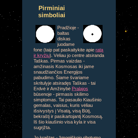
Pirminiai
simboliai
Pradžioje -
baltas
diskas
juodame
fone (taip pat paskaitykite apie
ratą
ir kryžių
). Vėliau jo centre atsiranda
Taškas. Pirmas vaizdas -
amžinasis Kosmosas iki jame
snaudžiančios Energijos
pabudimo. Šiame švariame
skritulyje atsiradęs Taškas - tai
Erdvė ir Amžinybė
Pralajos
būsenoje - pirmasis skilimo
simptomas. Tai pasaulio Kiaušinio
gemalas, vaisius, kuris vėliau
išsivystys į Visatą, visą Būtį,
bekraštį ir pasikartojantį Kosmosą.
Iš šio kiaušinio visa kyla ir visa
sugrįžta.
Jo kraštas - žmogiškojo ribotumo