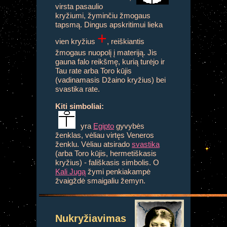
virsta pasaulio
kryžiumi, žyminčiu žmogaus
tapsmą. Dingus apskritimui lieka
+
vien kryžius
, reiškiantis
žmogaus nuopolį į materiją. Jis
gauna falo reikšmę, kurią turėjo ir
Tau rate arba Toro kūjis
(vadinamasis Džaino kryžius) bei
svastika rate.
Kiti simboliai:
yra
Egipto
gyvybės
ženklas, vėliau virtęs Veneros
ženklu. Vėliau atsirado
svastika
(arba Toro kūjis, hermetiškasis
kryžius) - fališkasis simbolis. O
Kali Jugą
žymi penkiakampė
žvaigždė smaigaliu žemyn.
Nukryžiavimas