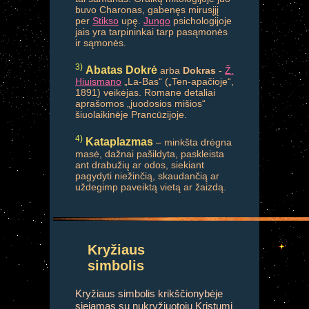
buvo Charonas, gabenęs mirusįjį
per
Stikso
upę.
Jungo
psichologijoje
jais yra tarpininkai tarp pasąmonės
ir sąmonės.
3)
Abatas Dokrė
arba
Dokras
-
Ž.
Hiuismano
„La-Bas“ („Ten-apačioje“,
1891) veikėjas. Romane detaliai
aprašomos „juodosios mišios“
šiuolaikinėje Prancūzijoje.
4)
Kataplazmas
– minkšta drėgna
masė, dažnai pašildyta, paskleista
ant drabužių ar odos, siekiant
pagydyti niežinčią, skaudančią ar
uždegimp paveiktą vietą ar žaizdą.
Kryžiaus
simbolis
Kryžiaus simbolis krikščionybėje
siejamas su nukryžiuotoju Kristumi