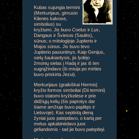
Kubas sujungia termini
(Merkurijaus, gimusio
Kilenės kalvose,
simbolius) su
kryžiumi. Jis buvo
Coelus
ir
Lux
,
Dangaus ir Šviesos (Saulės),
sūnus; o mitologijoje Jupiterio ir
Majos sūnus. Jis buvo tėvo
Jupiterio pasiuntinys. Kaip Genijus,
sielų šaukiantysis, jis lydėjo
žmonių sielas į Hadą ir jas iš ten
sugrąžindavo (ši misija po mirties
buvo priskirta Jėzui).
Merkurijaus (graikiškai Hermio)
kryžio formos simboliai (Dii termini)
buvo statomi kryžkelėse ir prie
didžiųjų kelių (šis paprotys dar
šiame amžiuje buvo paplitęs ir
Lietuvoje). Kas septintą dieną
žyniai juos patepdavo, o kartą per
metus apkabinėdavo juos
girliandomis - tad jie buvo
pateptieji
.