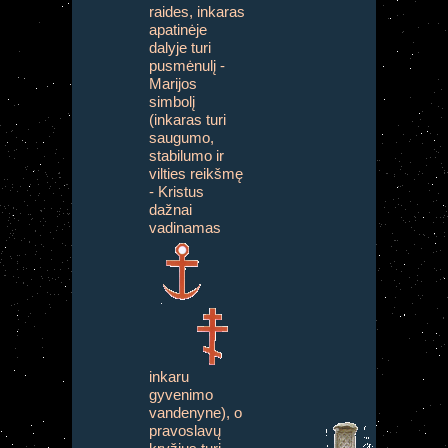
raides, inkaras
apatinėje
dalyje turi
pusmėnulį -
Marijos
simbolį
(inkaras turi
saugumo,
stabilumo ir
vilties reikšmę
- Kristus
dažnai
vadinamas
inkaru
gyvenimo
vandenyne), o
pravoslavų