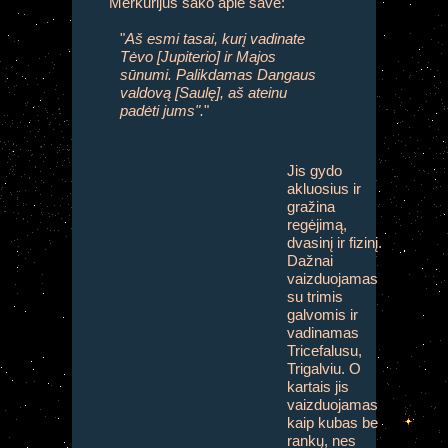
Merkurijus sako apie save:
"
Aš esmi tasai, kurį vadinate
Tėvo [Jupiterio] ir Majos
sūnumi. Palikdamas Dangaus
valdovą [Saulę], aš ateinu
padėti jums".
"
Jis gydo
akluosius ir
gražina
regėjimą,
dvasinį ir fizinį.
Dažnai
vaizduojamas
su trimis
galvomis ir
vadinamas
Tricefalusu,
Trigalviu. O
kartais jis
vaizduojamas
kaip kubas be
rankų, nes