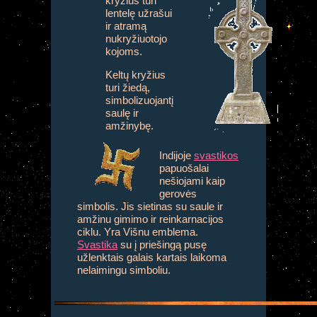
kryžius turi
lentelę užrašui
ir atramą
nukryžiuotojo
kojoms.
Keltų kryžius
turi žiedą,
simbolizuojantį
saulę ir
amžinybę.
Indijoje
svastikos
papuošalai
nešiojami kaip
gerovės
simbolis. Jis sietinas su saule ir
amžinu gimimo ir reinkarnacijos
ciklu. Yra Višnu emblema.
Svastika
su į priešingą pusę
užlenktais galais kartais laikoma
nelaimingu simboliu.