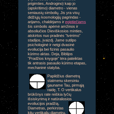
prigimties, Androgino) kaip jo
(apskritimo) diametro - vienas
seniausių simbolių. Jis yra visų
didžiųjų kosmologijų pagrindas -
arijams, chaldėjams ir
egiptiečiams
šis simbolis apėmė amžinos ir
absoliučios Dieviškosios minties,
atskirtos nuo pradinės "tvėrimo"
stadijos, įvaizdį. Jame sutilpo
psichologinė ir netgi dvasinė
evoliucija bei fizinis pasaulio
kūrimo aktas. Deja, Biblijos
"Pradžios knygoje" tėra pateiktas
tik antrasis pasaulio kūrimo etapas,
mechaninė statyba.
Papildžius diametrą
statmenu skersiniu
gauname Tau, pirmąją
raidę, T. O vertikalus
brūkšnys rate reiškia lyčių
išsiskyrimą ir natūraliosios
evoliucijos pradžią.
Diametras, perkirstas
kitu vertikaliu diametru,