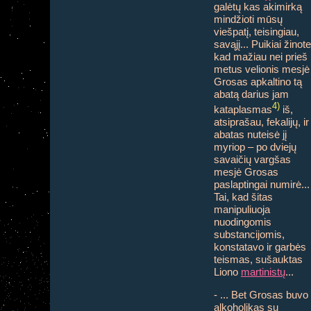
galėtų kas akimirką
mindžioti mūsų
viešpatį, teisingiau,
savąjį... Puikiai žinote
kad mažiau nei prieš
metus velionis mesjė
Grosas apkaltino tą
abatą darius jam
4)
kataplasmas
iš,
atsiprašau, fekalijų, ir
abatas nuteisė jį
myriop – po dviejų
savaičių vargšas
mesjė Grosas
paslaptingai numirė...
Tai, kad šitas
manipuliuoja
nuodingomis
substancijomis,
konstatavo ir garbės
teismas, sušauktas
Liono
martinistų
...
- ... Bet Grosas buvo
alkoholikas su