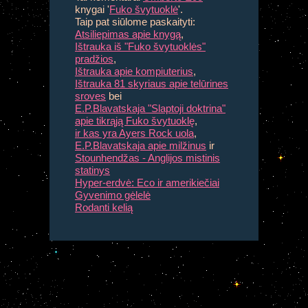
knygai '
Fuko švytuoklė
'.
Taip
pat siūlome paskaityti:
Atsiliepimas apie knygą
,
Ištrauka iš "Fuko švytuoklės"
pradžios
,
Ištrauka apie kompiuterius
,
Ištrauka 81 skyriaus apie telūrines
sroves
bei
E.P.Blavatskaja "Slaptoji doktrina"
apie tikrąją Fuko švytuoklę
,
ir kas yra Ayers Rock uola
,
E.P.Blavatskaja apie milžinus
ir
Stounhendžas - Anglijos mistinis
statinys
Hyper-erdvė: Eco ir amerikiečiai
Gyvenimo gėlelė
Rodanti kelią