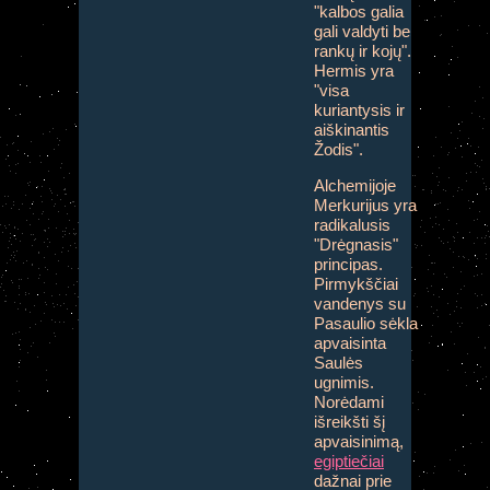
"kalbos galia
gali valdyti be
rankų ir kojų".
Hermis yra
"visa
kuriantysis ir
aiškinantis
Žodis".
Alchemijoje
Merkurijus yra
radikalusis
"Drėgnasis"
principas.
Pirmykščiai
vandenys su
Pasaulio sėkla
apvaisinta
Saulės
ugnimis.
Norėdami
išreikšti šį
apvaisinimą,
egiptiečiai
dažnai prie