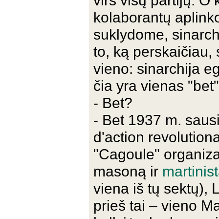
virš visų partijų. O
kolaborantų aplinkoj
suklydome, sinarch
to, ką perskaičiau, 
vieno: sinarchija eg
čia yra vienas "be
- Bet?
- Bet 1937 m. saus
d'action revolution
"Cagoule" organiza
masoną ir
martinis
viena iš tų sektų),
prieš tai – vieno 