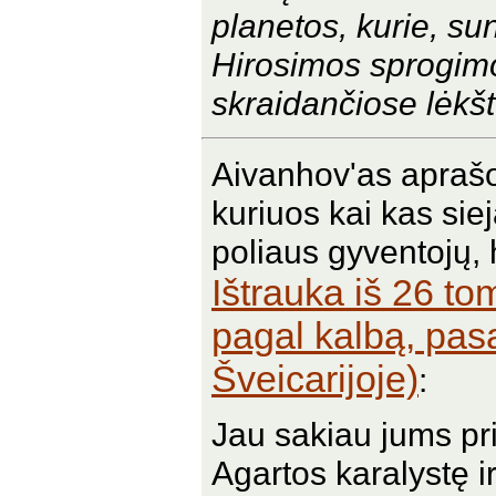
planetos, kurie, su
Hirosimos sprogim
skraidančiose lėkš
Aivanhov'as apraš
kuriuos kai kas sie
poliaus gyventojų, h
Ištrauka iš 26 to
pagal kalbą, pas
Šveicarijoje)
:
Jau sakiau jums pr
Agartos karalystę ir 