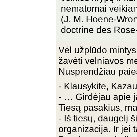
nematomai veikiant
(J. M. Hoene-Wronsk
doctrine des Rose
Vėl užplūdo mintys
žavėti velniavos me
Nusprendžiau paiešk
- Klausykite, Kaza
- … Girdėjau apie j
Tiesą pasakius, ma
- Iš tiesų, daugelį
organizacija. Ir jei