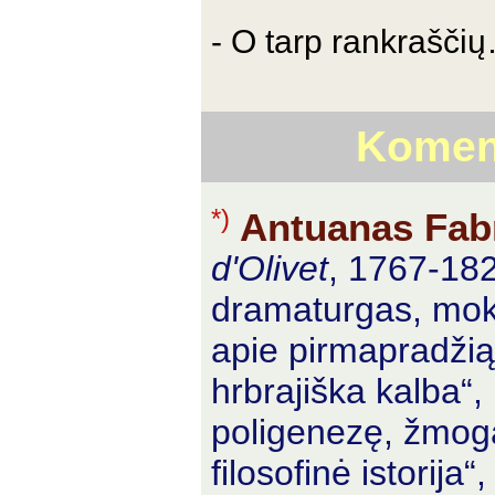
- O tarp rankraščių
Koment
*)
Antuanas Fabr
d'Olivet
, 1767-182
dramaturgas, moksl
apie pirmapradžią 
hrbrajiška kalba“,
poligenezę, žmog
filosofinė istorija“