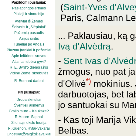
Papildomi puslapiai:
(
Saint-Yves d'Alve
Paslaptingos ertmės
Pilkieji ir sinarchija
Paris, Calmann Lev
Ateiviai iš Žemės
Šeiveris ir „Slėpiniai“
... Paklausiau, ką 
Požemių pasaulis
Azijos širdis
Ivą d'Alvėdrą
.
Tuneliai po Andais
Plazma įrankiai ir požemiai
Apie telūrines sroves
-
Sent Ivas d'Alvėd
Atlantai tebėra gyvi?
R. E. Byrd'o dienoraštis
žmogus, nuo pat ja
Vidinė Žemė: skrebutės
*)
d'Olivė
mokinius. J
R. Bernard darbai
darbuotojas, bet la
Kiti puslapiai:
Dropa skrituliai
jo santuokai su Mari
Šventieji akmenys
Gralio taurė – Kaukaze?
- Kas toji Marija Vi
R.Moore. Sapnai
Slidi sąmokslo teorija
Belbas.
R. Guenon. Rytai-Vakarai
Gnostikai;žvaigždžiavaikiai