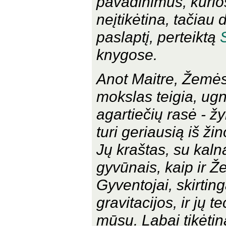
pavadinimus, kurios
neįtikėtina, tačiau
paslaptį, perteiktą
knygose.
Anot Maitre, Žemės 
mokslas teigia, ug
agartiečių rasė - ž
turi geriausią iš ži
Jų kraštas, su kaln
gyvūnais, kaip ir 
Gyventojai, skirtin
gravitacijos, ir jų 
mūsų. Labai tikėtina