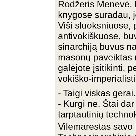
Rodžeris Menevė. D
knygose suradau, j
Viši sluoksniuose, p
antivokiškuose, buv
sinarchiją buvus nac
masonų paveiktas r
galėjote įsitikinti,
vokiško-imperialist
- Taigi viskas gerai.
- Kurgi ne. Štai da
tarptautinių techno
Vilemarestas savo 