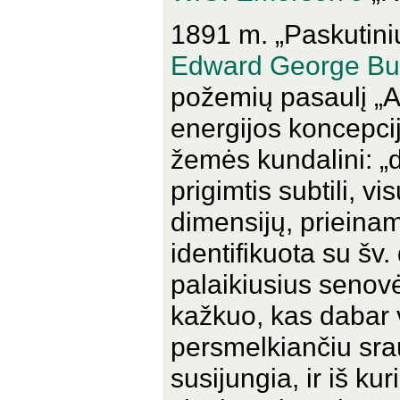
1891 m. „Paskutini
Edward George Bul
požemių pasaulį „At
energijos koncepcij
žemės kundalini: „
prigimtis subtili, 
dimensijų, prieinam
identifikuota su šv.
palaikiusius senovės
kažkuo, kas dabar
persmelkiančiu sra
susijungia, ir iš ku