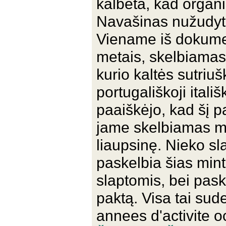
kalbėta, kad organiz
Navašinas nužudyta
Viename iš dokumen
metais, skelbiamas 
kurio kaltės sutriu
portugališkoji itali
paaiškėjo, kad šį 
jame skelbiamas min
liaupsinę. Nieko s
paskelbia šias mint
slaptomis, bei paske
paktą. Visa tai su
annees d'activite oc