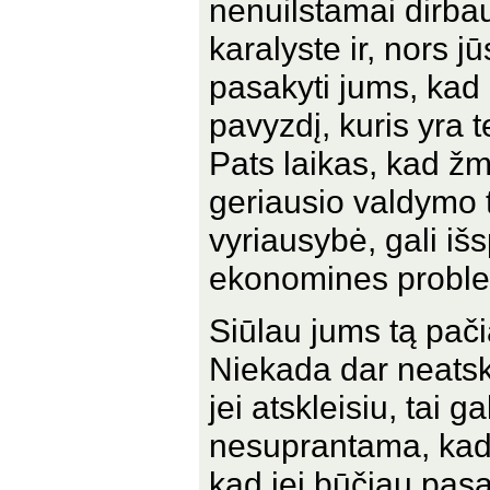
nenuilstamai dirba
karalyste ir, nors jū
pasakyti jums, kad 
pavyzdį, kuris yra t
Pats laikas, kad žm
geriausio valdymo ti
vyriausybė, gali išs
ekonomines probl
Siūlau jums tą pači
Niekada dar neatskl
jei atskleisiu, tai ga
nesuprantama, kad 
kad jei būčiau pasa