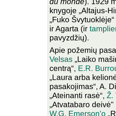
du monde
). 1929 m
knygoje „Altajus-Hi
„Fuko Švytuoklėje“ 
ir Agarta (ir
tamplie
pavyzdžių).
Apie požemių pasau
Velsas
„Laiko maši
centrą“,
E.R. Burr
„Laura arba kelionė
pasakojimas“, A. 
„Ateinanti rasė“,
Ž.
„Atvatabaro deivė"
W.G. Emerson'o
„R