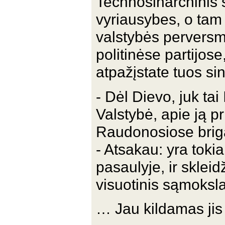
Technosinarchinis 
vyriausybes, o tam 
valstybės perversmu
politinėse partijo
atpažįstate tuos si
- Dėl Dievo, juk tai
Valstybė, apie ją p
Raudonosiose bri
- Atsakau: yra toki
pasaulyje, ir sklei
visuotinis sąmoksla
… Jau kildamas jis