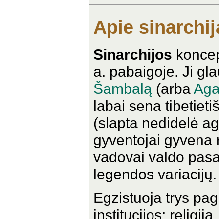
Apie sinarchij
Sinarchijos
koncep
a. pabaigoje. Ji gl
Šambalą
(arba
Aga
labai sena tibetiet
(slapta nedidelė ag
gyventojai gyvena 
vadovai valdo pasa
legendos variacijų.
Egzistuoja trys pa
institucijos: religij