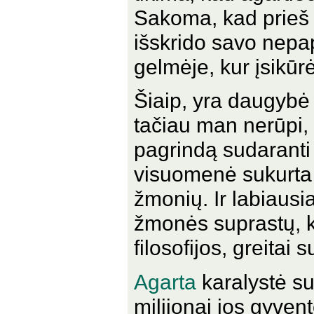
Sakoma, kad prieš p
išskrido savo nepap
gelmėje, kur įsikūrė
Šiaip, yra daugybė 
tačiau man nerūpi,
pagrindą sudaranti f
visuomenė sukurta ir
žmonių. Ir labiausi
žmonės suprastų, ka
filosofijos, greitai
Agarta
karalystė su
milijonai jos gyven