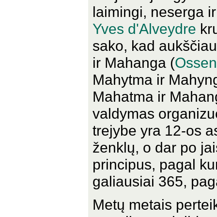
laimingi, neserga 
Yves d'Alveydre
kru
sako, kad aukščiau
ir Mahanga (
Ossen
Mahytma ir Mahynga
Mahatma ir Mahanga
valdymas organizuo
trejybe yra 12-os 
ženklų, o dar po ja
principus, pagal ku
galiausiai 365, paga
Metų metais perteik