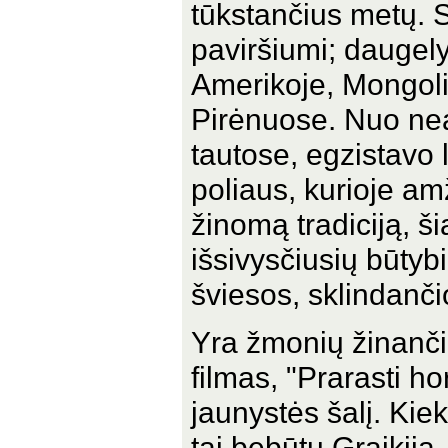
tūkstančius metų. S
paviršiumi; daugely
Amerikoje, Mongolijo
Pirėnuose. Nuo ne
tautose, egzistavo
poliaus, kurioje am
žinomą tradiciją, š
išsivysčiusių būtybi
šviesos, sklindanči
Yra žmonių žinanč
filmas, "Prarasti ho
jaunystės šalį. Kiek
tai bebūtų Graikija,