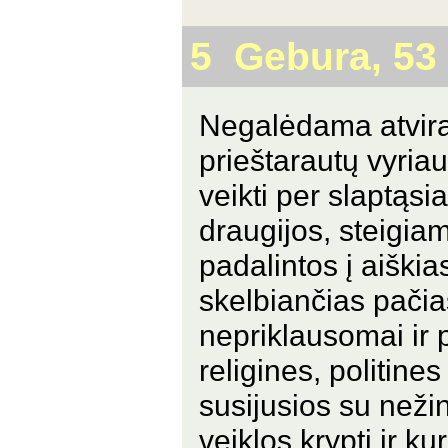
5 Gebura, 53
Negalėdama atvirai
prieštarautų vyria
veikti per slaptąsi
draugijos, steigiam
padalintos į aiškia
skelbiančias pačia
nepriklausomai ir p
religines, politines 
susijusios su neži
veiklos kryptį ir k