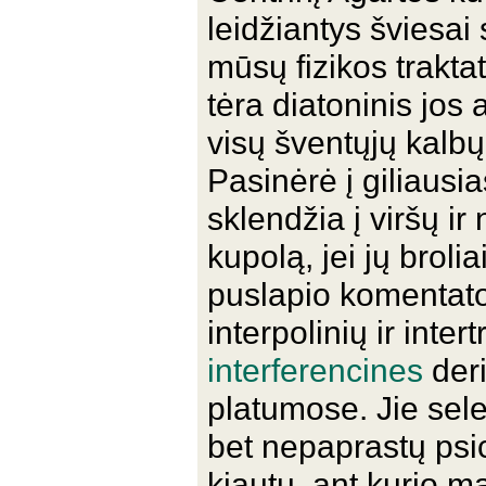
leidžiantys šviesai
mūsų fizikos trakt
tėra diatoninis jos
visų šventųjų kalbų
Pasinėrė į giliausi
sklendžia į viršų ir
kupolą, jei jų broli
puslapio komentat
interpolinių ir inter
interferencines
deri
platumose. Jie sele
bet nepaprastų psi
kiautu, ant kurio ma