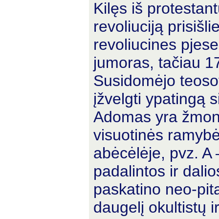
Kilęs iš protestan
revoliuciją prisiš
revoliucines pjese
jumoras, tačiau 17
Susidomėjo teosofi
įžvelgti ypatingą 
Adomas yra žmonių
visuotinės ramybė
abėcėlėje, pvz. A 
padalintos ir dali
paskatino neo-pit
daugelį okultistų i