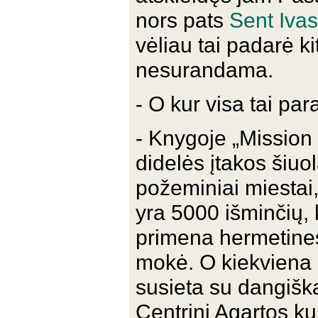
nors pats
Sent Ivas
vėliau tai padarė ki
nesurandama.
- O kur visa tai par
- Knygoje „Mission 
didelės įtakos šiuol
požeminiai miestai,
yra 5000 išminčių, 
primena hermetines
mokė. O kiekviena 
susieta su dangiškąj
Centrinį Agartos ku