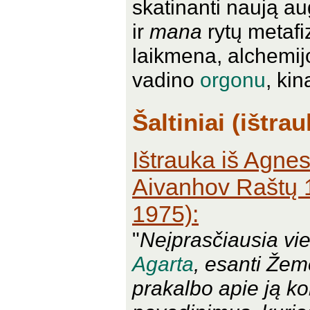
skatinanti naują au
ir
mana
rytų metafizi
laikmena, alchemi
vadino
orgonu
, kin
Šaltiniai (ištra
Ištrauka iš Agne
Aivanhov Raštų 1
1975):
"
Neįprasčiausia vie
Agarta
, esanti Žem
prakalbo apie ją ko