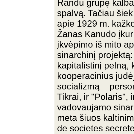
Randu grupę kalbanč
spalvą. Tačiau šiek 
apie 1929 m. kažko
Žanas Kanudo įkuri
įkvėpimo iš mito ap
sinarchinį projektą
kapitalistinį pelną
kooperacinius judė
socializmą – person
Tikrai, ir "Polaris",
vadovaujamo sinarc
meta šiuos kaltini
de societes secret