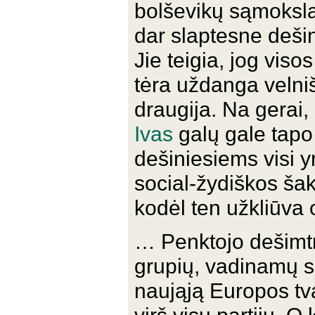
bolševikų sąmokslą
dar slaptesne dešin
Jie teigia, jog viso
tėra uždanga velni
draugija. Na gerai
Ivas
galų gale tapo 
dešiniesiems visi y
social-žydiškos šak
kodėl ten užkliūva
… Penktojo dešimtm
grupių, vadinamų si
naująją Europos tva