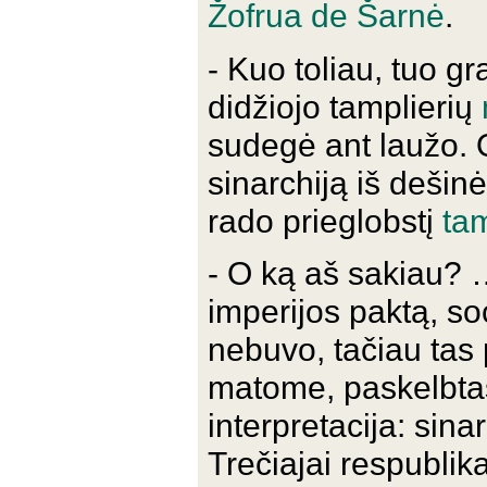
Žofrua de Šarnė
.
- Kuo toliau, tuo gra
didžiojo tamplierių
sudegė ant laužo. O
sinarchiją iš dešin
rado prieglobstį
tam
- O ką aš sakiau? …
imperijos paktą, soci
nebuvo, tačiau tas 
matome, paskelbtas 
interpretacija: sina
Trečiajai respublika