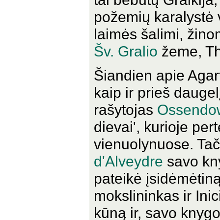
požemių karalystė v
laimės šalimi, žinom
Šv. Gralio
žeme, Th
Šiandien apie Agar
kaip ir prieš dauge
rašytojas
Ossendo
dievai', kurioje per
vienuolynuose. Tač
d'Alveydre
savo kny
pateikė įsidėmėtiną
mokslininkas ir Inic
kūną ir, savo knygo