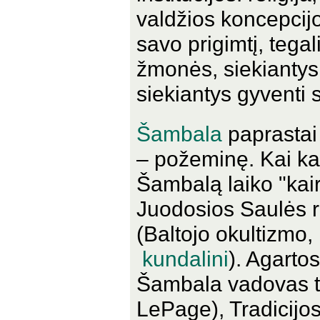
valdžios koncepcijo
savo prigimtį, tegal
žmonės, siekiantys
siekiantys gyventi 
Šambala
paprastai 
– požeminę. Kai kas 
Šambalą laiko "kair
Juodosios Saulės ra
(Baltojo okultizmo,
kundalini
). Agarto
Šambala vadovas tu
LePage), Tradicijos