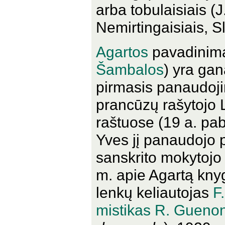
arba tobulaisiais (J
Nemirtingaisiais, S
Agartos
pavadinima
Šambalos
) yra gan
pirmasis panaudoj
prancūzų rašytojo L
raštuose (19 a. pab
Yves jį panaudojo 
sanskrito mokytojo 
m. apie Agartą knyg
lenkų keliautojas
F
mistikas R. Gueno