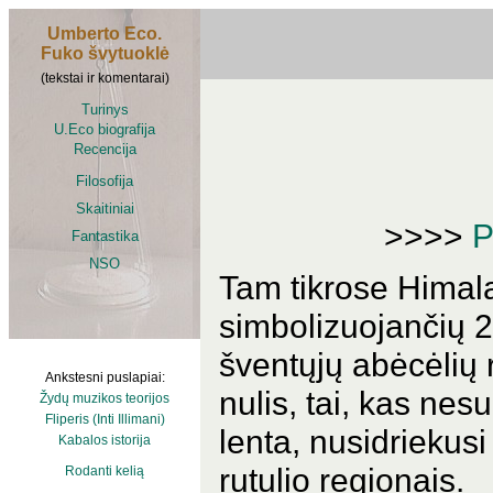
Umberto Eco.
Fuko švytuoklė
(tekstai ir komentarai)
Turinys
U.Eco biografija
Recencija
Filosofija
Skaitiniai
>>>>
P
Fantastika
NSO
Tam tikrose Himala
simbolizuojančių 2
šventųjų abėcėlių
Ankstesni puslapiai:
nulis, tai, kas ne
Žydų muzikos teorijos
Fliperis (Inti Illimani)
lenta, nusidriekus
Kabalos istorija
rutulio regionais.
Rodanti kelią