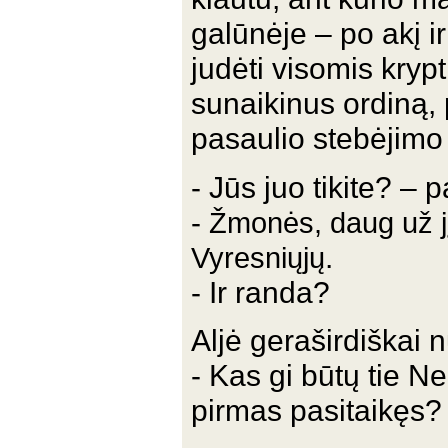
galūnėje – po akį i
judėti visomis krypt
sunaikinus ordiną,
pasaulio stebėjimo v
- Jūs juo tikite? –
-
Žmonės, daug už j
.
Vyresniųjų
- Ir randa?
Aljė geraširdiškai 
- Kas gi būtų tie Ne
pirmas pasitaikęs?