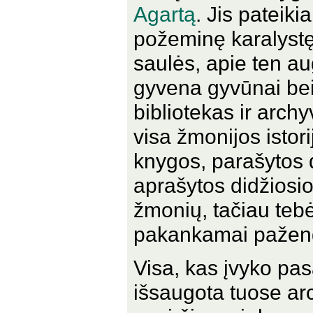
Agartą
. Jis pateik
požeminę karalystę,
saulės, apie ten au
gyvena gyvūnai bei
bibliotekas ir archy
visa žmonijos istori
knygos, parašytos di
aprašytos didžiosi
žmonių, tačiau tebėra
pakankamai pažengę,
Visa, kas įvyko pas
išsaugota tuose ar