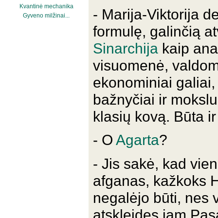
Kvantinė mechanika
- Marija-Viktorija de
Gyveno milžinai...
formulę, galinčią 
Sinarchija
kaip ana
visuomenė, valdoma
ekonominiai galiai, 
bažnyčiai ir mokslui
klasių kovą. Būta 
- O
Agarta
?
- Jis sakė, kad vie
afganas, kažkoks Ha
negalėjo būti, nes v
atskleidęs jam Pasa