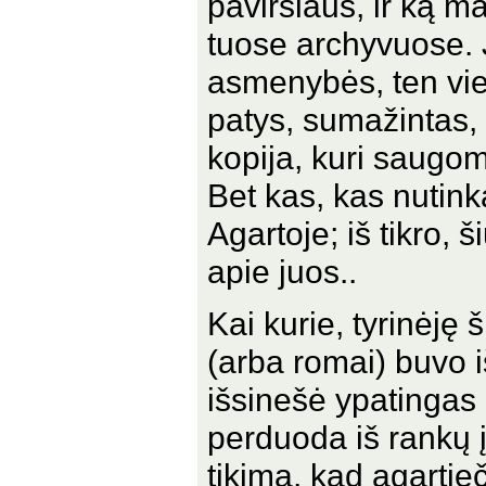
paviršiaus, ir ką m
tuose archyvuose. 
asmenybės, ten viet
patys, sumažintas,
kopija, kuri saugoma
Bet kas, kas nutink
Agartoje; iš tikro, 
apie juos..
Kai kurie, tyrinėję
(arba romai) buvo iš
išsinešė ypatingas 
perduoda iš rankų į
tikima, kad agartieč