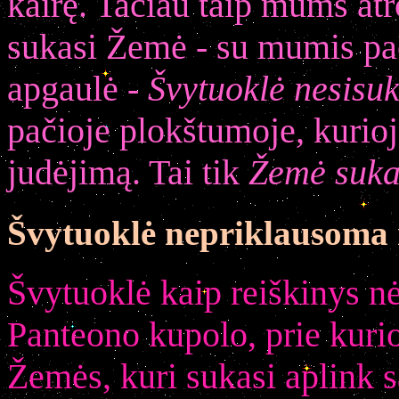
kairę. Tačiau taip mums atr
sukasi Žemė - su mumis pačia
apgaulė -
Švytuoklė nesisu
pačioje plokštumoje, kurioj
judėjimą. Tai tik
Žemė suka
Švytuoklė nepriklausoma
Švytuoklė kaip reiškinys n
Panteono kupolo, prie kurio 
Žemės, kuri sukasi aplink sa