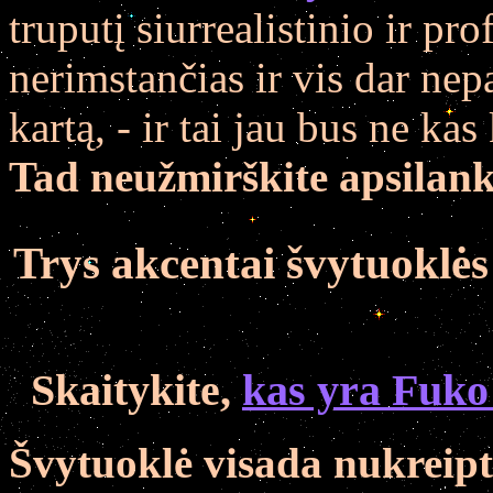
truputį siurrealistinio ir p
nerimstančias ir vis dar nep
kartą, - ir tai jau bus ne ka
Tad neužmirškite apsilank
Trys akcentai švytuoklė
Skaitykite,
kas yra Fuko
Švytuoklė visada nukreipta