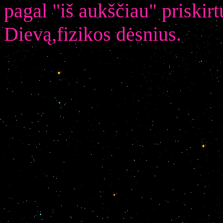
pagal "iš aukščiau" priskirt
Dievą,fizikos dėsnius.