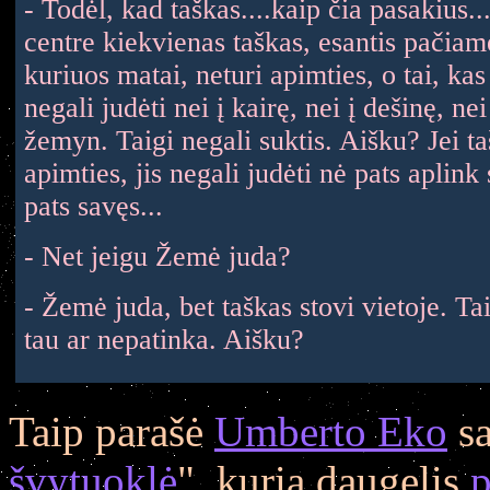
- Todėl, kad taškas....kaip čia pasakius.
centre kiekvienas taškas, esantis pačiam
kuriuos matai, neturi apimties, o tai, kas
negali judėti nei į kairę, nei į dešinę, ne
žemyn. Taigi negali suktis. Aišku? Jei ta
apimties, jis negali judėti nė pats aplink 
pats savęs...
- Net jeigu Žemė juda?
- Žemė juda, bet taškas stovi vietoje. Ta
tau ar nepatinka. Aišku?
Taip parašė
Umberto Eko
sa
švytuoklė
", kurią daugelis
p