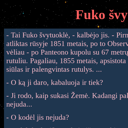
Fuko 
- Tai Fuko švytuoklė, - kalbėjo jis. - P
atliktas rūsyje 1851 metais, po to Observ
vėliau - po Panteono kupolu su 67 metrų 
rutuliu. Pagaliau, 1855 metais, apsistota
siūlas ir palengvintas rutulys. ...
- O ką ji daro, kabaluoja ir tiek?
- Ji rodo, kaip sukasi Žemė. Kadangi p
nejuda...
- O kodėl jis nejuda?