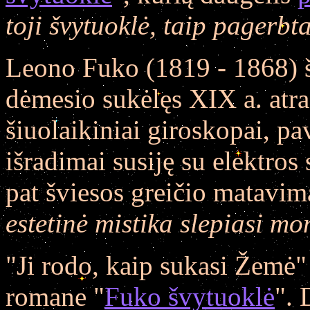
toji švytuoklė, taip pagerbt
Leono Fuko (1819 - 1868) 
dėmesio sukėlęs XIX a. atra
šiuolaikiniai giroskopai, pa
išradimai susiję su elektros 
pat šviesos greičio matavim
estetinė mistika slepiasi m
"Ji rodo, kaip sukasi Žemė"
romane "
Fuko švytuoklė
". 