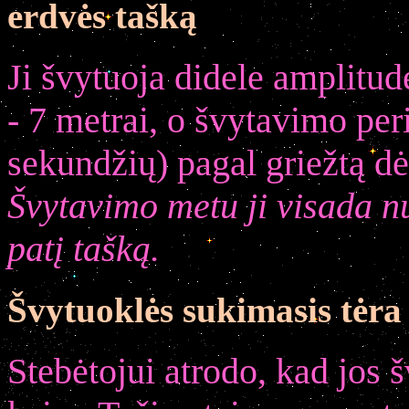
erdvės tašką
Ji švytuoja didele amplitu
- 7 metrai, o švytavimo per
sekundžių) pagal griežtą dė
Švytavimo metu ji visada nu
patį tašką.
Švytuoklės sukimasis tėra
Stebėtojui atrodo, kad jos 