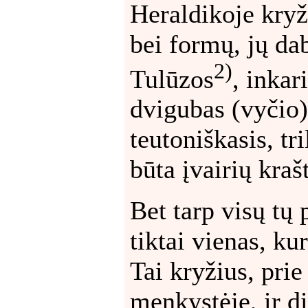
Heraldikoje kryž
bei formų, jų da
2)
Tulūzos
, inkar
dvigubas (vyčio)
teutoniškasis, tri
būta įvairių kraš
Bet tarp visų tų 
tiktai vienas, kur
Tai kryžius, pri
menkystėje, ir d