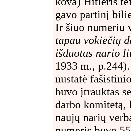
kova) Hitleris tei
gavo partinį bil
Ir šiuo numeriu v
tapau vokiečių d
išduotas nario l
1933 m., p.244). 
nustatė fašistinio
buvo įtrauktas se
darbo komitetą,
naujų narių verb
numeris buvo 555