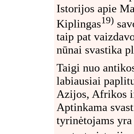
Istorijos apie M
19)
Kiplingas
savo
taip pat vaizdavo
nūnai svastika pl
Taigi nuo antiko
labiausiai papli
Azijos, Afrikos 
Aptinkama svasti
tyrinėtojams yr