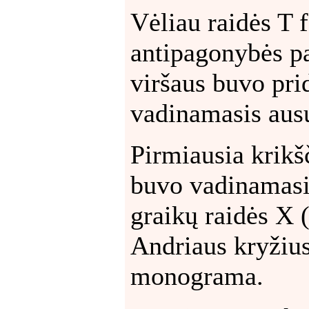
Vėliau raidės T 
antipagonybės pa
viršaus buvo pri
vadinamasis ausu
Pirmiausia krikš
buvo vadinamasis
graikų raidės
X
(
Andriaus kryžius
monograma.