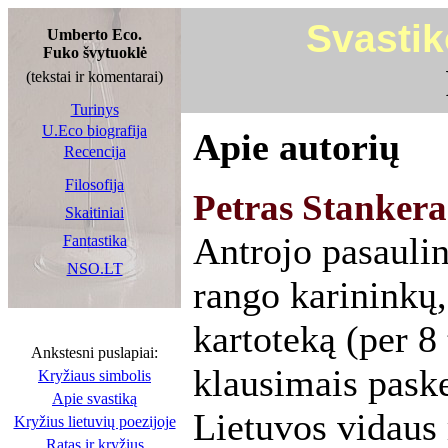
Svastiko
Umberto Eco.
Fuko švytuoklė
(tekstai ir komentarai)
Turinys
U.Eco biografija
Apie autorių
Recencija
Filosofija
Petras Stankera
Skaitiniai
Antrojo pasaulin
Fantastika
NSO.LT
rango karininkų,
kartoteką (per 8 
Ankstesni puslapiai:
klausimais paske
Kryžiaus simbolis
Apie svastiką
Lietuvos vidaus 
Kryžius lietuvių poezijoje
Ratas ir kryžius