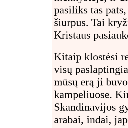
pasiliks tas pats
šiurpus. Tai kry
Kristaus pasiauk
Kitaip klostėsi r
visų paslaptingia
mūsų erą ji buvo
kampeliuose. Ki
Skandinavijos gy
arabai, indai, ja