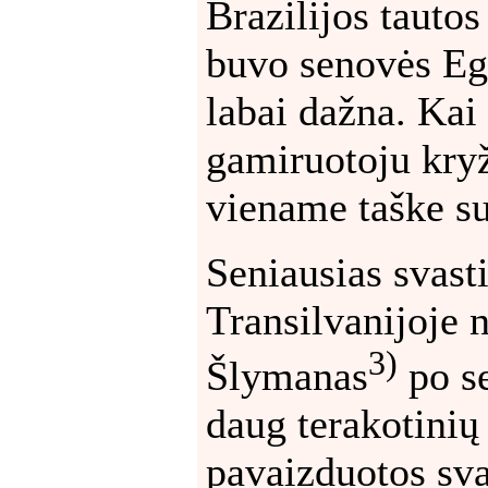
Brazilijos tautos 
buvo senovės Egi
labai dažna. Kai
gamiruotoju kryž
viename taške s
Seniausias svast
Transilvanijoje n
3)
Šlymanas
po se
daug terakotinių
pavaizduotos sva