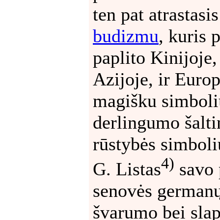
ten pat atrastasi
budizmu
, kuris 
paplito Kinijoje, 
Azijoje, ir Europ
magišku simboliu
derlingumo šalti
rūstybės simboli
4)
G. Listas
savo 
senovės germanų
švarumo bei slap