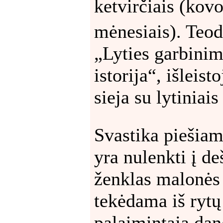
ketvirčiais (kovo
mėnesiais). Teo
„Lyties garbinim
istorija“, išleis
sieja su lytiniais
Svastika piešiam
yra nulenkti į de
ženklas malonės d
tekėdama iš rytų
palaimintąja dan