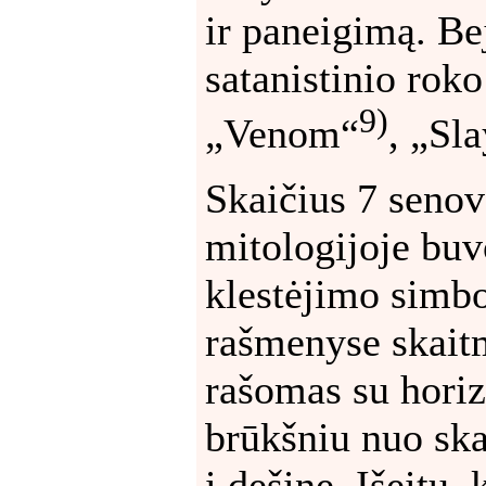
ir paneigimą. Bej
satanistinio rok
9)
„Venom“
, „Sl
Skaičius 7 seno
mitologijoje buv
klestėjimo simbo
rašmenyse skait
rašomas su horiz
brūkšniu nuo ska
į dešinę. Išeitų