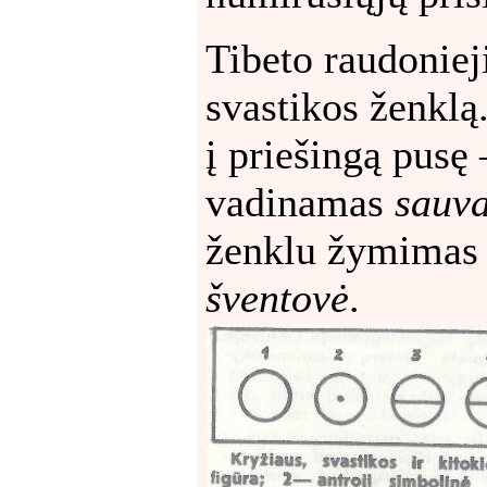
Tibeto raudoniej
svastikos ženklą.
į priešingą pusę 
vadinamas
sauva
ženklu žymimas 
šventovė
.