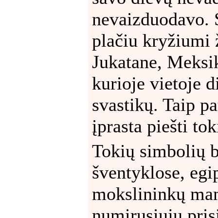
nevaizduodavo. 
plačiu kryžiumi 
Jukatane, Meksik
kurioje vietoje d
svastikų. Taip pa
įprasta piešti to
Tokių simbolių 
šventyklose, egip
mokslininkų man
numirusiųjų pris