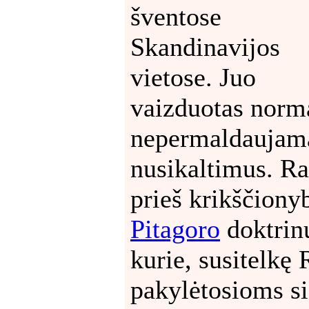
šventose
Skandinavijos
vietose. Juo
vaizduotas norm
nepermaldaujama
nusikaltimus. Ra
prieš krikščiony
Pitagoro
doktrin
kurie, susitelkę
pakylėtosioms s