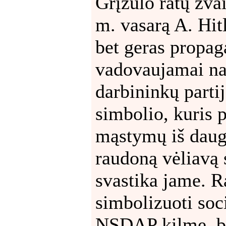
Grįžulo ratų žva
m. vasarą A. Hit
bet geras propag
vadovaujamai nac
darbininkų part
simbolio, kuris 
mąstymų iš daugy
raudoną vėliavą s
svastika jame. R
simbolizuoti soci
NSDAP kilmę, ba