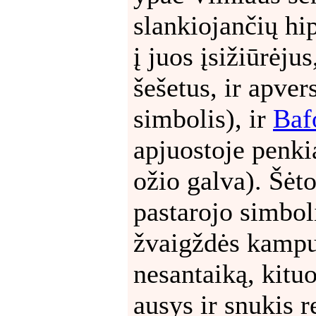
slankiojančių hi
į juos įsižiūrėjus
šešetus, ir apver
simbolis), ir
Baf
apjuostoje penki
ožio galva). Šėto
pastarojo simbol
žvaigždės kampuo
nesantaiką, kitu
ausys ir snukis r