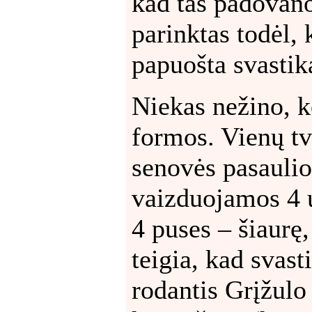
kad tas padovan
parinktas todėl,
papuošta svastik
Niekas nežino, k
formos. Vienų tv
senovės pasauli
vaizduojamos 4 u
4 puses – šiaurę,
teigia, kad svast
rodantis Grįžulo 