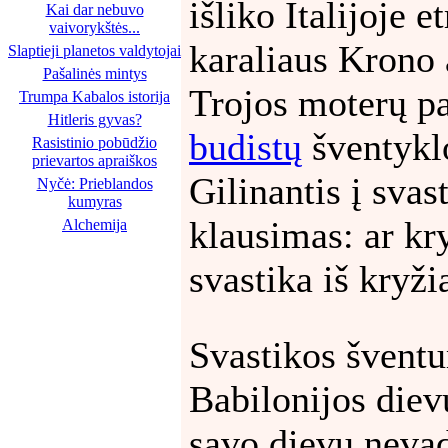
išliko Italijoje 
Kai dar nebuvo
vaivorykštės...
karaliaus Krono 
Slaptieji planetos valdytojai
Pašalinės mintys
Trojos moterų pa
Trumpa Kabalos istorija
Hitleris gyvas?
budistų
šventyklo
Rasistinio pobūdžio
prievartos apraiškos
Gilinantis į svas
Nyčė: Prieblandos
kumyras
klausimas: ar kry
Alchemija
svastika iš kryži
Svastikos švent
Babilonijos diev
savo dievų nevad