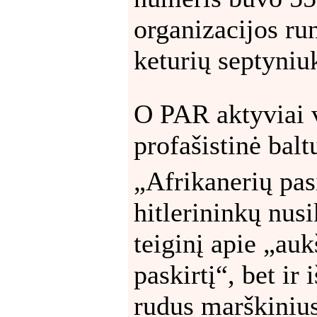
organizacijos ru
keturių septyniu
O PAR aktyviai v
profašistinė balt
„Afrikanerių pas
hitlerininkų nus
teiginį apie „auk
paskirtį“, bet ir
rudus marškinius