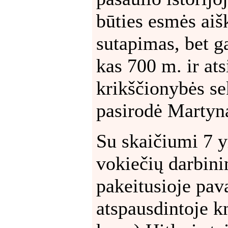
būties esmės aiš
sutapimas, bet g
kas 700 m. ir ats
krikščionybės se
pasirodė Martyna
Su skaičiumi 7 yr
vokiečių darbini
pakeitusioje pa
atspausdintoje 