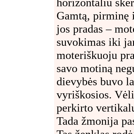
horizontaliu ske
Gamtą, pirminę i
jos pradas – mot
suvokimas iki ja
moteriškuoju pra
savo motiną negu
dievybės buvo l
vyriškosios. Vėl
perkirto vertikal
Tada žmonija pasi
Tas ženklas rod