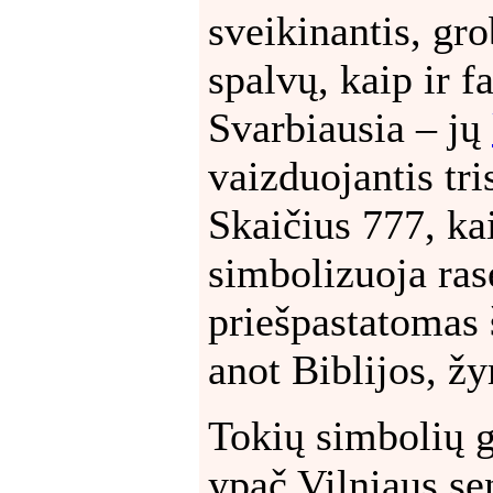
sveikinantis, gro
spalvų, kaip ir fa
Svarbiausia – jų
vaizduojantis tri
Skaičius 777, kai
simbolizuoja ras
priešpastatomas 
anot Biblijos, ž
Tokių simbolių g
ypač Vilniaus se