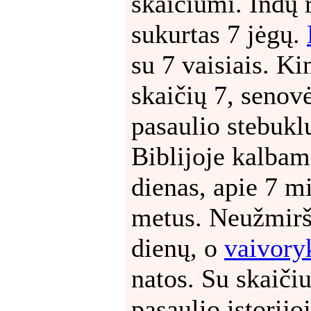
skaičiumi. Indų r
sukurtas 7 jėgų.
su 7 vaisiais. Ki
skaičių 7, senov
pasaulio stebuklu
Biblijoje kalbam
dienas, apie 7 m
metus. Neužmiršk
dienų, o
vaivory
natos. Su skaičiu
pasaulio istorijo