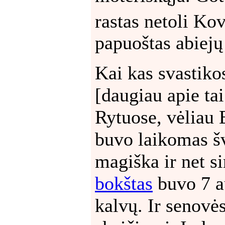
rastas netoli Kov
papuoštas abiejų
Kai kas svastiko
[daugiau apie ta
Rytuose, vėliau 
buvo laikomas š
magiška ir net s
bokštas
buvo 7 a
kalvų. Ir senovė