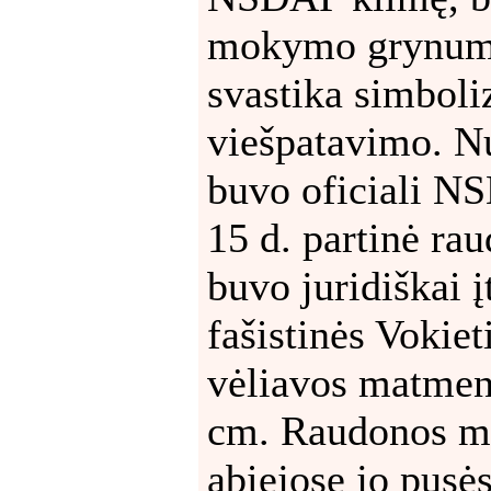
mokymo grynumą,
svastika simboli
viešpatavimo. N
buvo oficiali N
15 d. partinė ra
buvo juridiškai į
fašistinės Vokie
vėliavos matmeny
cm. Raudonos me
abiejose jo pusės