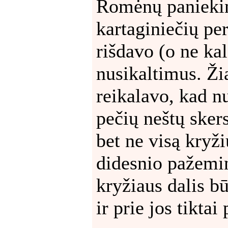
Romėnų paniekin
kartaginiečių pe
rišdavo (o ne ka
nusikaltimus. Ži
reikalavo, kad nu
pečių neštų skers
bet ne visą kryži
didesnio pažemi
kryžiaus dalis b
ir prie jos tiktai