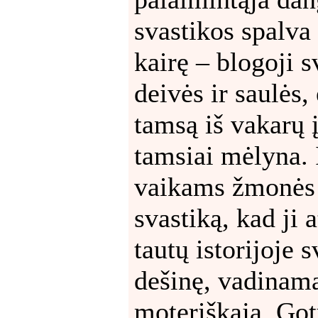
svastikos spalva
kairę – blogoji s
deivės ir saulės,
tamsą iš vakarų į
tamsiai mėlyna. 
vaikams žmonės 
svastiką, kad ji 
tautų istorijoje s
dešinę, vadinama 
moteriškąja. Got