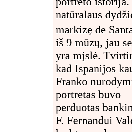
portreto istorija.
natūralaus dydži
markizę de Sant
iš 9 mūzų, jau se
yra mįslė. Tvirt
kad Ispanijos ka
Franko nurodym
portretas buvo
perduotas banki
F. Fernandui Val