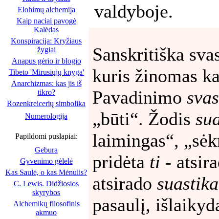
valdyboje.
Elohimų alchemija
Kaip naciai pavogė
Kalėdas
Konspiracija: Kryžiaus
Sanskritiška svas
žygiai
Anapus gėrio ir blogio
kuris žinomas ka
Tibeto 'Mirusiųjų knyga'
Anarchizmas: kas jis iš
Pavadinimo
svas
tikro?
Rozenkreicerių simbolika
„būti“. Žodis
su
Numerologija
laimingas“, „sėk
Papildomi puslapiai:
Gebura
pridėta
ti
- atsir
Gyvenimo gėlelė
Kas Saulė, o kas Mėnulis?
atsirado
suastika
C. Lewis. Didžiosios
skyrybos
pasaulį, išlaiky
Alchemikų filosofinis
akmuo