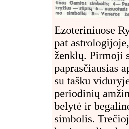
Ezoteriniuose Ry
pat astrologijoje
ženklų. Pirmoji 
paprasčiausias a
su tašku viduryje
periodinių amžin
belytė ir begalin
simbolis. Trečioj