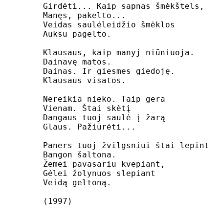
Girdėti... Kaip sapnas šmėkštels,

Manęs, pakelto...

Veidas saulėleidžio šmėklos

Auksu pagelto.

Klausaus, kaip manyj niūniuoja.

Dainavę matos.

Dainas. Ir giesmes giedoję.

Klausaus visatos.

Nereikia nieko. Taip gera

Vienam. Štai skėtį

Dangaus tuoj saulė į žarą

Glaus. Pažiūrėti...

Paners tuoj žvilgsniui štai lepint

Bangon šaltona.

Žemei pavasariu kvepiant,

Gėlei žolynuos slepiant

Veidą geltoną.
