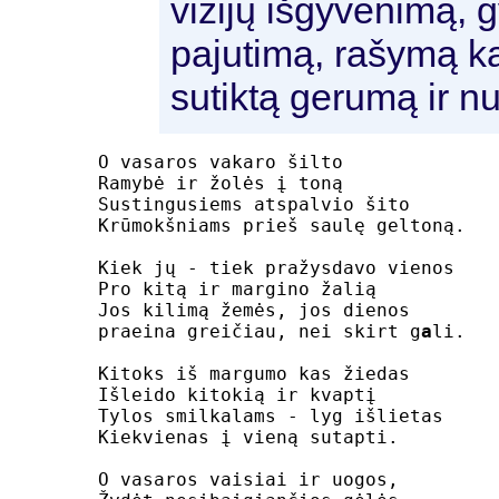
vizijų išgyvenimą, 
pajutimą, rašymą ka
sutiktą gerumą ir n
O vasaros vakaro šilto

Ramybė ir žolės į toną

Sustingusiems atspalvio šito

Krūmokšniams prieš saulę geltoną.

Kiek jų - tiek pražysdavo vienos

Pro kitą ir margino žalią

Jos kilimą žemės, jos dienos

praeina greičiau, nei skirt g
a
li.

Kitoks iš margumo kas žiedas

Išleido kitokią ir kvaptį

Tylos smilkalams - lyg išlietas

Kiekvienas į vieną sutapti.

O vasaros vaisiai ir uogos,
