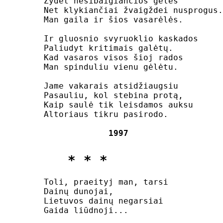
Žydėt nesibaigiančios gėlės

Net klykiančiai žvaigždei nusprogus.
Man gaila ir šios vasarėlės.

Ir gluosnio svyruoklio kaskados

Paliudyt kritimais galėtų.

Kad vasaros visos šioj rados

Man spinduliu vienu gėlėtu.

Jame vakarais atsidžiaugsiu

Pasauliu, kol stebina protą,

Kaip saulė tik leisdamos auksu

Altoriaus tikru pasirodo.

1997
   * * *
Toli, praeityj man, tarsi

Dainų dunojai,

Lietuvos dainų negarsiai

Gaida liūdnoji...
