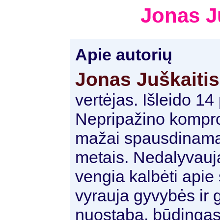
Jonas J
Apie autorių
Jonas Juškaitis
vertėjas. Išleido 14
Nepripažino kompro
mažai spausdinamas
metais. Nedalyvauj
vengia kalbėti apie
vyrauja gyvybės ir
nuostaba, būdingas 