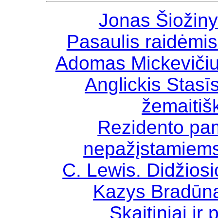
Jonas Šiožiny
Pasaulis raidėmis 
Adomas Mickevičius
Anglickis Stasī
žemaitiš
Rezidento pa
nepažįstamiem
C. Lewis. Didžios
Kazys Bradūna
Skaitiniai ir 