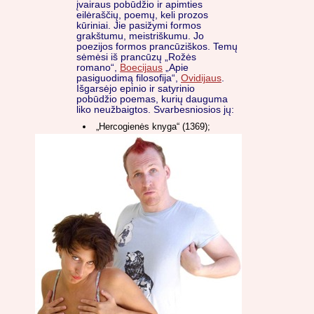
įvairaus pobūdžio ir apimties
eilėraščių, poemų, keli prozos
kūriniai. Jie pasižymi formos
grakštumu, meistriškumu. Jo
poezijos formos prancūziškos. Temų
sėmėsi iš prancūzų „Rožės
romano“,
Boecijaus
„Apie
pasiguodimą filosofija“,
Ovidijaus
.
Išgarsėjo epinio ir satyrinio
pobūdžio poemas, kurių dauguma
liko neužbaigtos. Svarbesniosios jų:
„Hercogienės knyga“ (1369);