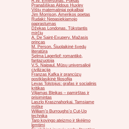
R.W. Emersonas. Poetas
Pranašiškas Aldous Huxley
Vištų matematiniai pokalbiai
Jim Morrison, Amerikos poetas
Rudaki: Nepasiekiamojo
paprastumas
Džekas Londonas. Tūkstantis
mirčių
A. De Saint-Exupery. Mažasis
princas
M. Person. Šiuolaikinė švedų
literatūra
Selma Lagerliof: romantikė,
fantazuotoja
V.S. Naipaul. Mūsų universalioji
civilizacija
Franzas Kafka ir prancūzų
postklasikinė filosofija
Levas Tolstojus: grafas ir socialinis
kritikas
Viljamas Bleikas – pamirštas ir
prisimintas
Laszlo Krasznahorkai. Tamsiame
miške
William’o Burroughs'o Cut-Up
technika
Tarp kovingo ateizmo ir tikėjimo
lemtimi