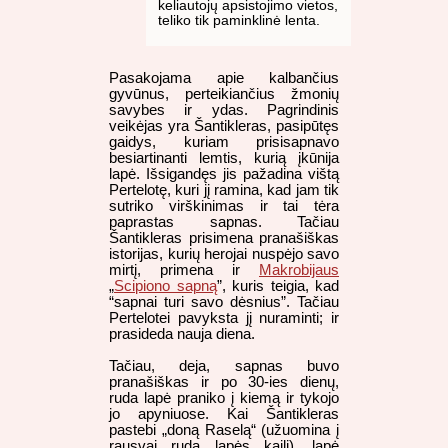
keliautojų apsistojimo vietos,
teliko tik paminklinė lenta.
Pasakojama apie kalbančius
gyvūnus, perteikiančius žmonių
savybes ir ydas. Pagrindinis
veikėjas yra Šantikleras, pasipūtęs
gaidys, kuriam prisisapnavo
besiartinanti lemtis, kurią įkūnija
lapė. Išsigandęs jis pažadina vištą
Pertelotę, kuri jį ramina, kad jam tik
sutriko virškinimas ir tai tėra
paprastas sapnas. Tačiau
Šantikleras prisimena pranašiškas
istorijas, kurių herojai nuspėjo savo
mirtį, primena ir
Makrobijaus
„
Scipiono sapną
”, kuris teigia, kad
“sapnai turi savo dėsnius”. Tačiau
Pertelotei pavyksta jį nuraminti; ir
prasideda nauja diena.
Tačiau, deja, sapnas buvo
pranašiškas ir po 30-ies dienų,
ruda lapė praniko į kiemą ir tykojo
jo apyniuose. Kai Šantikleras
pastebi „doną Raselą“ (užuomina į
rausvai rudą lapės kailį), lapė