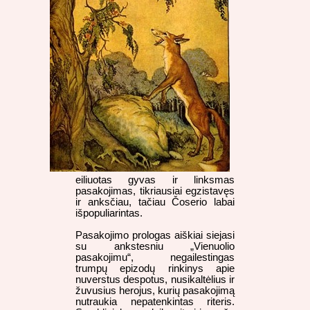
eiliuotas gyvas ir linksmas
pasakojimas, tikriausiai egzistavęs
ir anksčiau, tačiau Čoserio labai
išpopuliarintas.
Pasakojimo prologas aiškiai siejasi
su ankstesniu „Vienuolio
pasakojimu“, negailestingas
trumpų epizodų rinkinys apie
nuverstus despotus, nusikaltėlius ir
žuvusius herojus, kurių pasakojimą
nutraukia nepatenkintas riteris.