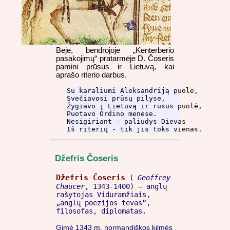
Beje, bendrojoje „Kenterberio
pasakojimų“ pratarmėje D. Čoseris
pamini prūsus ir Lietuvą, kai
aprašo riterio darbus.
Su karaliumi Aleksandriją puolė,

Svečiavosi prūsų pilyse,

Žygiavo į Lietuvą ir rusus puolė,

Puotavo Ordino menėse.

Nesigiriant - paliudys Dievas -

Iš riterių - tik jis toks vienas.
Džefris Čoseris
Džefris Čoseris
(
Geoffrey
Chaucer
, 1343-1400) – anglų
rašytojas Viduramžiais,
„anglų poezijos tėvas“,
filosofas, diplomatas.
Gimė 1343 m. normandiškos kilmės