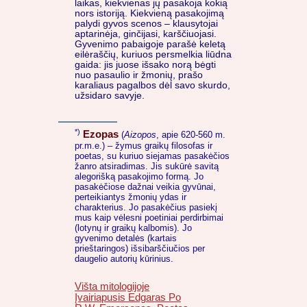
laikas, kiekvienas jų pasakoja kokią
nors istoriją. Kiekvieną pasakojimą
palydi gyvos scenos – klausytojai
aptarinėja, ginčijasi, karščiuojasi.
Gyvenimo pabaigoje parašė keletą
eilėraščių, kuriuos persmelkia liūdna
gaida: jis juose išsako norą bėgti
nuo pasaulio ir žmonių, prašo
karaliaus pagalbos dėl savo skurdo,
užsidaro savyje.
*)
Ezopas
(
Aizopos
, apie 620-560 m.
pr.m.e.) – žymus graikų filosofas ir
poetas, su kuriuo siejamas pasakėčios
žanro atsiradimas. Jis sukūrė savitą
alegorišką pasakojimo formą. Jo
pasakėčiose dažnai veikia gyvūnai,
perteikiantys žmonių ydas ir
charakterius. Jo pasakėčius pasiekį
mus kaip vėlesni poetiniai perdirbimai
(lotynų ir graikų kalbomis). Jo
gyvenimo detalės (kartais
prieštaringos) išsibarščiučios per
daugelio autorių kūrinius.
Višta mitologijoje
Įvairiapusis Edgaras Po