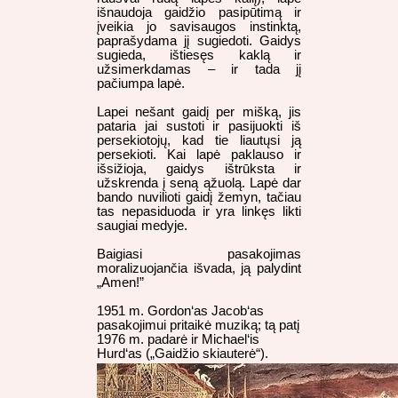
išnaudoja gaidžio pasipūtimą ir
įveikia jo savisaugos instinktą,
paprašydama jį sugiedoti. Gaidys
sugieda, ištiesęs kaklą ir
užsimerkdamas – ir tada jį
pačiumpa lapė.
Lapei nešant gaidį per mišką, jis
pataria jai sustoti ir pasijuokti iš
persekiotojų, kad tie liautųsi ją
persekioti. Kai lapė paklauso ir
išsižioja, gaidys ištrūksta ir
užskrenda į seną ąžuolą. Lapė dar
bando nuvilioti gaidį žemyn, tačiau
tas nepasiduoda ir yra linkęs likti
saugiai medyje.
Baigiasi pasakojimas
moralizuojančia išvada, ją palydint
„Amen!”
1951 m. Gordon‘as Jacob‘as
pasakojimui pritaikė muziką; tą patį
1976 m. padarė ir Michael‘is
Hurd‘as („Gaidžio skiauterė“).