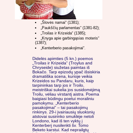
„Šlovės namai“ (1381);
„Paukščių parlamentas“ (1381-82);
„Troilas ir Krizeida“ (1385);
„Knyga apie garbingąsias moteris“
(1387);
„Kenterberio pasakojimai“.
Didelės apimties (5 kn.) poemos
„Troilas ir Krizeida“ (Troylus and
Chryseide) siužetas paimtas iš
Bokačo. Tarp epizodų ypač išsiskiria
dramatiška scena, kurioje veikia
Krizeidos su Pandaru, kuris, kaip
tarpininkas tarp jos ir Troilo,
meistriškai sukelia jos susidomėjimą
Troilu, vėliau virstantį aistra. Poema
baigiasi būdingu poetui moraliniu
pamokymu.
„Kenterberio
pasakojimai“ – tai pasakojimų
rinkinys. 29-i įvairiausių sluoksnių
atstovai susirinko smuklėje netoli
Londono, kad iš ten vyktų į
Kenterberį nusilenkti šv. Tomo
Beketo karstui. Kad neprailgtų