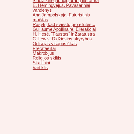
Šiuolaikinė jaunųjų arabų literatūra
E. Hemingvėjus. Pavasariniai
vandenys
Ana Jampolskaja. Futuristinis
maištas
Rašyk, kad šviestų pro eilutes...
Guillaume Apollinaire. Eilėraščiai
H. Hesė. "Faustas" ir Zaratustra
C. Lewis. Didžiosios skyrybos
Odisėjas visapusiškas
Prerafaelitai
Makrobijus
Religijos skiltis
Skaitiniai
Vartiklis