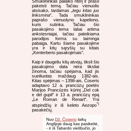
Smuklininkas palaiko riterį ir prašo
pakeisti temą. Tačiau vienuolis
atsisako, tardamas „
tegu kitas jus
linksmina
“. Tada smuklininkas
paprašo vienuolyno kapeliono,
kuris sutinka. Tačiau šio
pasakojimo tema labai artima
ankstesniajai, tačiau pateikiama
parodijos forma su laiminga
pabaiga. Kartu šiame pasakojime
yra ir kitų sąryšių su kitais
„Kenterberio pasakojimais“.
Kaip ir daugeliu kitų atvejų, tiksli šio
pasakojimo data nėra tiksliai
žinoma, tačiau spėjama, kad jis
sueiliuotas maždaug 1382-ais.
Kitas spėjimas – 1398-ais. Čoseris
adaptavo 12 a. prancūzų poetės
Marijos Prancūzės kūrinį „Del cok
e del gupil“ ir 13 a. prancūzų epą
„Le Roman de Renart“. Yra
*)
atspindžių ir iš keleto Aezopo
pasakėčių.
Nuo
Dž. Čoserio
laikų
Anglijoje daug kas pasikeitė,
- ir iš Tabardo viešbučio, jo