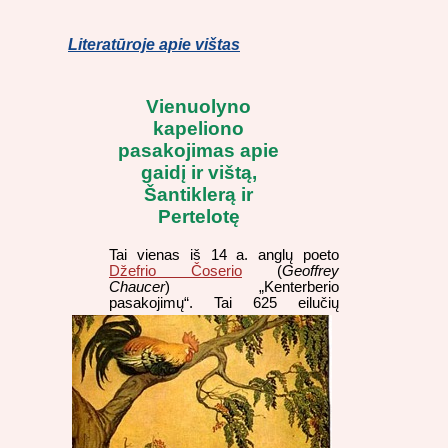
Literatūroje apie vištas
Vienuolyno
kapeliono
pasakojimas apie
gaidį ir vištą,
Šantiklerą ir
Pertelotę
Tai vienas iš 14 a. anglų poeto
Džefrio Čoserio
(
Geoffrey
Chaucer
) „Kenterberio
pasakojimų“. Tai 625
eilučių