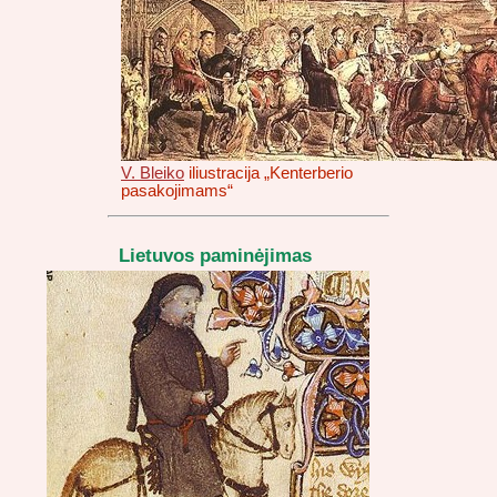
V. Bleiko
iliustracija „Kenterberio
pasakojimams“
Lietuvos paminėjimas