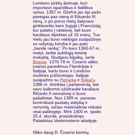
Londono pirklių šeimoje, kuri
importavo ispaniškus ir itališkus
vynus. 1357 m. Džefris jau ėjo pažo
pareigas pas vieną iš Eduardo III
sūnų, o po poros metų dalyvavo
ginklanešiu karo žygyje į Prancūziją,
kur pateko į nelaisvę, bet buvo
karaliaus išpirktas už 16 svarų. Tuo
metu jau buvo neblogai susipažinęs
su rašytojų kūryba ir jau pats
„bandė ranką“.
Po karo 1360-67 m.,
matyt, lankė aukštąją teisinę
mokyklą. Studijavo klasiką, vertė
Boecijų
. 1370-78 m. Čoseris atliko
įvairius pavedimus Flandrijoje ir
Italijoje, kartu buvo ir Londono
muitinės prižiūrėtojas. Italijoje
susipažino su
Petrarka
ir
Bokaču
.
1386 m. išrinktas į parlamentą, bet
savo kalbomis užsitraukė karaliaus
Ričardo II nemalonę ir buvo
pašalintas. Nuo 1389 m. pavesta
kontroliuoti pastatų statybą ir
remontą, tačiau materialiniai reikalai
visai pablogėjo. Mirė 1400 m. spalio
25 d. skurde, prasiskolinęs.
Palaidotas Vestminsterio abatijoje.
Išliko daug D. Čoserio kūrinių: