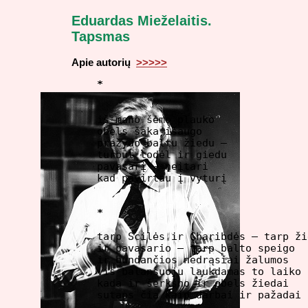
Eduardas Mieželaitis.
Tapsmas
Apie autorių
>>>>>
*
iš mano šėmo plauko

obels šaka išaugo

pražydo baltu žiedu – 

turbūt todėl ir giedu

pavasarį – neįtari

kad pavirtau į vyturį

*
tarp Scilės ir Charibdės – tarp žie
ir pavasario – tarp balto speigo

ir bundančios nedrąsiai žalumos

vis balansuoju laukdamas to laiko

kada ir šerkšno ir obels žiedai

sutaps čia kaip darbai ir pažadai
