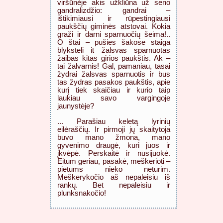
viršūnėje akis užkliūna už seno
gandralizdžio: gandrai –
ištikimiausi ir rūpestingiausi
paukščių giminės atstovai. Kokia
graži ir darni sparnuočių šeima!..
O štai – pušies šakose staiga
blyksteli it žalsvas sparnuotas
žaibas kitas girios paukštis. Ak –
tai žalvarnis! Gal, pamaniau, tasai
žydrai žalsvas sparnuotis ir bus
tas žydras pasakos paukštis, apie
kurį tiek skaičiau ir kurio taip
laukiau savo vargingoje
jaunystėje?
... Parašiau keletą lyrinių
eilėraščių. Ir pirmoji jų skaitytoja
buvo mano žmona, mano
gyvenimo draugė, kuri juos ir
įkvėpė. Perskaitė ir nusijuokė.
Eitum geriau, pasakė, meškerioti –
pietums nieko neturim.
Meškerykočio aš nepaleisiu iš
rankų. Bet nepaleisiu ir
plunksnakočio!