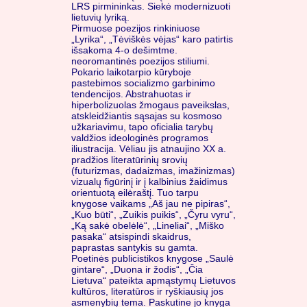
LRS pirmininkas. Siekė modernizuoti
lietuvių lyriką.
Pirmuose poezijos rinkiniuose
„Lyrika“, „Tėviškės vėjas“ karo patirtis
išsakoma 4-o dešimtme.
neoromantinės poezijos stiliumi.
Pokario laikotarpio kūryboje
pastebimos socializmo garbinimo
tendencijos. Abstrahuotas ir
hiperbolizuolas žmogaus paveikslas,
atskleidžiantis sąsajas su kosmoso
užkariavimu, tapo oficialia tarybų
valdžios ideologinės programos
iliustracija. Vėliau jis atnaujino XX a.
pradžios literatūrinių srovių
(futurizmas, dadaizmas, imažinizmas)
vizualų figūrinį ir į kalbinius žaidimus
orientuotą eilėraštį. Tuo tarpu
knygose vaikams „Aš jau ne pipiras“,
„Kuo būti“, „Zuikis puikis“, „Čyru vyru“,
„Ką sakė obelėlė“, „Lineliai“, „Miško
pasaka“ atsispindi skaidrus,
paprastas santykis su gamta.
Poetinės publicistikos knygose „Saulė
gintare“, „Duona ir žodis“, „Čia
Lietuva“ pateikta apmąstymų Lietuvos
kultūros, literatūros ir ryškiausių jos
asmenybių tema. Paskutine jo knyga