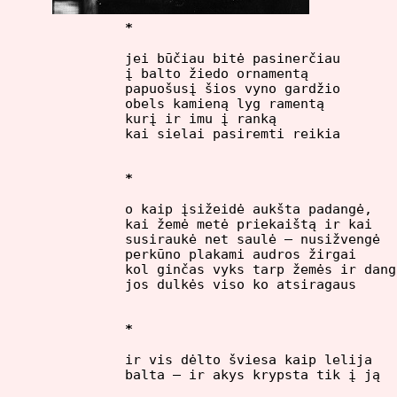
*
jei būčiau bitė pasinerčiau

į balto žiedo ornamentą

papuošusį šios vyno gardžio

obels kamieną lyg ramentą

kurį ir imu į ranką

kai sielai pasiremti reikia

*
o kaip įsižeidė aukšta padangė,

kai žemė metė priekaištą ir kai

susiraukė net saulė – nusižvengė

perkūno plakami audros žirgai

kol ginčas vyks tarp žemės ir danga
jos dulkės viso ko atsiragaus

*
ir vis dėlto šviesa kaip lelija

balta – ir akys krypsta tik į ją
