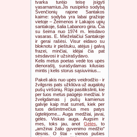
tvarka turėjo teisę įsigyti
vasarnamius.Jis nusipirko sodybą
Švenčionių rajone Santakos
kaime: sodyba yra labai gražioje
vietoje – Žeimenos ir Lakajos upių
santakoje, šalia Labanoro giria. Čia
su šeima nuo 1974 m. leisdavo
vasaras. E. Mieželaičiui Santakoje
ir gerai rašėsi. Visur eidavo su
bloknotu ir pieštuku, atėjus į galvą
frazei, minčiai, idėjai čia pat
sėsdavosi ir užsirašydavo.
Kelis metus poetas vedė tos upės
dienoraštį, surašydamas kilusias
mintis į kelis storus sąsiuvinius...
Pakeli akis nuo upės veidrodžio - ir
žvilgsnis pats užkliūva už augalotų
pušų viršūnių. Rūpi pasitikslinti, kie
per tuos metus paūgėjo medžiai. Ir
žvelgdamas į pušų kamienus
galvije kaip mat sumeti, kiek per
tuos dešimtmečius mes patys
ūgtelėjome... Auga medžiai, javai,
gėlės. Viskas auga. Augsim ir
mes, toks jau, anot
Gėtės
, to
„amžinai žalio gyvenimo medžio“
dėsnis. O štai - vienos pušies