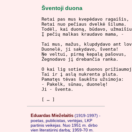
Šventoji duona
Retai pas mus kvepėdavo ragaišis,  
Retai nuo pečiaus dvelkė šiluma.  

Todėl, kai duoną, būdavo, užmaišius
Į pečių malkas kraudavo mama, -  

Tai mus, mažus, klupdydavo ant lov
Duonelė, ji sakydavo, šventa!  

Ne veltui, pirmą kepalą pašovus,  

Žegnodavo jį drebančia ranka.  

O kai lig soties duonos prižiaumoji
Tai ir į aslą nukrenta pluta.  

Pamatęs tėvas šaukštu užsimoja:  

- Pakelk, sūnau, duonelę!  

Ji - šventa.

[ … ]
Eduardas Mieželaitis
(1919-1997) -
poetas, publicistas, vertėjas, LKP
partinis veikėjas. Nuo 1951 m. dirbo
vien literatūrinį darbą; 1959-70 m.