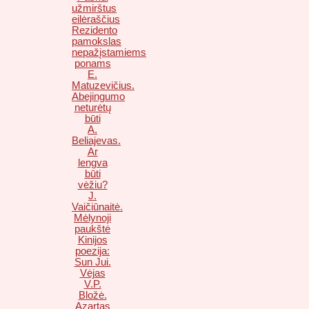
užmirštus
eilėraščius
Rezidento
pamokslas
nepažįstamiems
ponams
E.
Matuzevičius.
Abejingumo
neturėtų
būti
A.
Beliajevas.
Ar
lengva
būti
vėžiu?
J.
Vaičiūnaitė.
Mėlynoji
paukštė
Kinijos
poezija:
Sun Jui.
Vėjas
V.P.
Bložė.
Azartas