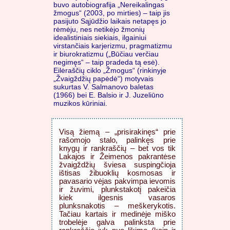
buvo autobiografija „Nereikalingas
žmogus“ (2003, po mirties) – taip jis
pasijuto Sąjūdžio laikais netapęs jo
rėmėju, nes netikėjo žmonių
idealistiniais siekiais, ilgainiui
virstančiais karjerizmu, pragmatizmu
ir biurokratizmu („Būčiau verčiau
negimęs“ – taip pradeda tą esė).
Eilėraščių ciklo „Žmogus“ (rinkinyje
„Žvaigždžių papėdė“) motyvais
sukurtas V. Salmanovo baletas
(1966) bei E. Balsio ir J. Juzeliūno
muzikos kūriniai.
Visą žiemą – „prisirakinęs“ prie
rašomojo stalo, palinkęs prie
knygų ir rankraščių – bet vos tik
Lakajos ir Žeimenos pakrantėse
žvaigždžių šviesa suspingčioja
ištisas žibuoklių kosmosas ir
pavasario vėjas pakvimpa ievomis
ir žuvimi, plunkstakotį pakeičia
kiek ilgesnis vasaros
plunksnakotis – meškerykotis.
Tačiau kartais ir medinėje miško
trobelėje galva palinksta prie