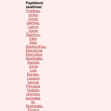
Papildomi
skaitiniai:
Poetinės
vizijos
Jonas
Jakštas.
Laisvė
Jonas
Šiožinys.
Eilės
Algis
Markevičius.
Eilėraščiai
Marcelijus
Martinaitis.
Agonija
Jorge
Luis
Borges.
Liaupsė
tamsai
Pirmasis
Nobelio
premijos
laureatas
M.
Martinaitis.
Paskui