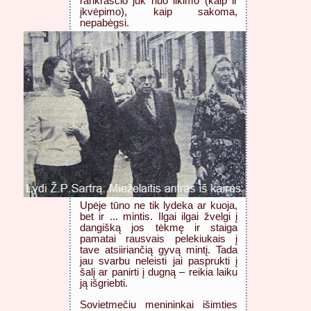
rankraščio juk nuo likimo (kaip ir
įkvėpimo), kaip sakoma,
nepabėgsi.
Upėje tūno ne tik lydeka ar kuoja,
bet ir ... mintis. Ilgai ilgai žvelgi į
dangišką jos tėkmę ir staiga
pamatai rausvais pelekiukais į
tave atsiiriančią gyvą mintį. Tada
jau svarbu neleisti jai pasprukti į
šalį ar panirti į dugną – reikia laiku
ją išgriebti.
Sovietmečiu menininkai išimties