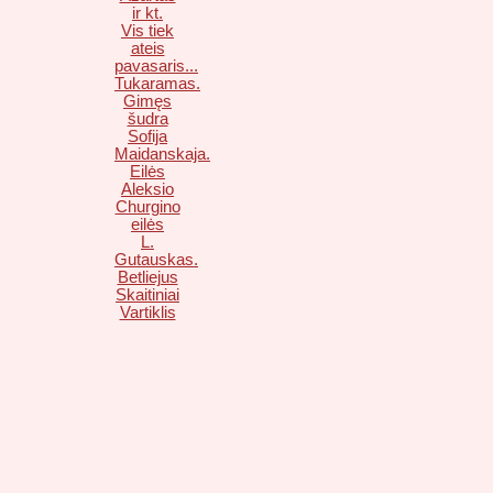
ir kt.
Vis tiek
ateis
pavasaris...
Tukaramas.
Gimęs
šudra
Sofija
Maidanskaja.
Eilės
Aleksio
Churgino
eilės
L.
Gutauskas.
Betliejus
Skaitiniai
Vartiklis