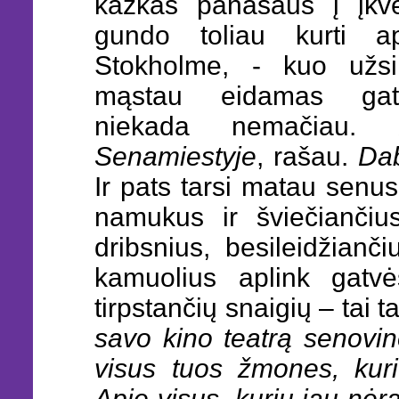
kažkas panašaus į įkvė
gundo toliau kurti a
Stokholme, - kuo užs
mąstau eidamas gatv
niekada nemačiau.
Senamiestyje
, rašau.
Dab
Ir pats tarsi matau senu
namukus ir šviečiančius
dribsnius, besileidžianči
kamuolius aplink gatvė
tirpstančių snaigių – tai t
savo kino teatrą senovi
visus tuos žmones, kuri
Apie visus, kurių jau nėra