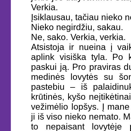
Verkia.
Įsiklausau, tačiau nieko n
Nieko negirdžiu, sakau.
Ne, sako. Verkia, verkia.
Atsistoja ir nueina į vai
aplink visiška tyla. Po k
paskui ją. Pro praviras du
medinės lovytės su šona
pastebiu – iš palaidinu
krūtinės, kyšo neįtikėtin
vežimėlio lopšys. Į mane
ji iš viso nieko nemato. 
to nepaisant lovytėje