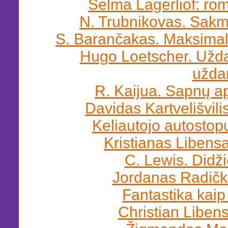
Selma Lagerliof: rom
N. Trubnikovas. Sakmė
S. Barančakas. Maksimali
Hugo Loetscher. Užd
užda
R. Kaijua. Sapnų a
Davidas Kartvelišvil
Keliautojo autostop
Kristianas Libens
C. Lewis. Didž
Jordanas Radičk
Fantastika kaip
Christian Liben