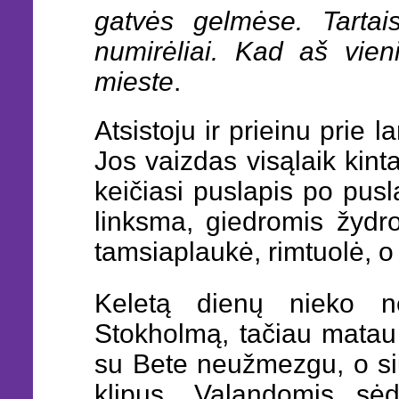
gatvės gelmėse. Tartai
numirėliai. Kad aš vie
mieste
.
Atsistoju ir prieinu prie 
Jos vaizdas visąlaik kin
keičiasi puslapis po pusla
linksma, giedromis žydr
tamsiaplaukė, rimtuolė, o
Keletą dienų nieko ne
Stokholmą, tačiau matau t
su Bete neužmezgu, o siu
klipus. Valandomis sė