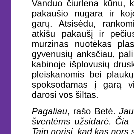
Vanduo čiurlena kūnu, k
pakaušio nugara ir koj
garų. Atsisėdu, rankom
atkišu pakaušį ir pečiu
murzinas nuotėkas plas
gyvenusių anksčiau, pali
kabinoje išplovusių drus
pleiskanomis bei plaukų 
spoksodamas į garą vi
darosi vos šiltas.
Pagaliau
, rašo Betė.
Jau
šventėms užsidarė. Čia v
Taip norisi, kad kas nors