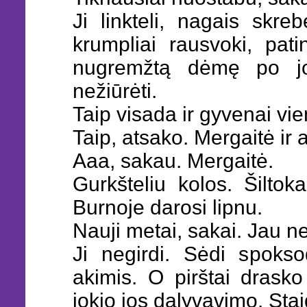
Ji linkteli, nagais skre
krumpliai rausvoki, pat
nugremžtą dėmę po jos
nežiūrėti.
Taip visada ir gyvenai vie
Taip, atsako. Mergaitė ir 
Aaa, sakau. Mergaitė.
Gurkšteliu kolos. Šiltoka
Burnoje darosi lipnu.
Nauji metai, sakai. Jau n
Ji negirdi. Sėdi spoks
akimis. O pirštai drasko
jokio jos dalyvavimo. Staig