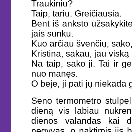
Traukiniu?
Taip, tariu. Greičiausia.
Bent iš anksto užsakykite 
jais sunku.
Kuo arčiau švenčių, sako,
Kristina, sakau, jau viską
Na taip, sako ji. Tai ir g
nuo manęs.
O beje, ji pati jų niekad
Seno termometro stulpeli
dieną vis labiau nukrent
dienos valandas kai d
negyvas, o naktimis jis 