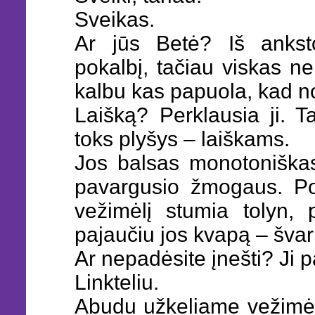
Sveikas.
Ar jūs Betė? Iš ankst
pokalbį, tačiau viskas ne
kalbu kas papuola, kad nor
Laišką? Perklausia ji. T
toks plyšys – laiškams.
Jos balsas monotoniškas,
pavargusio žmogaus. Po 
vežimėlį stumia tolyn,
pajaučiu jos kvapą – švarų 
Ar nepadėsite įnešti? Ji 
Linkteliu.
Abudu užkeliame vežimėlį 