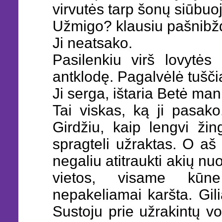
virvutės tarp šonų siūbuo
Užmigo? klausiu pašnibž
Ji neatsako.
Pasilenkiu virš lovytės 
antklodę. Pagalvėlė tušči
Ji serga, ištaria Betė man
Tai viskas, ką ji pasako
Girdžiu, kaip lengvi žing
spragteli užraktas. O aš
negaliu atitraukti akių nu
vietos, visame kūn
nepakeliamai karšta. Gili
Sustoju prie užrakintų vo