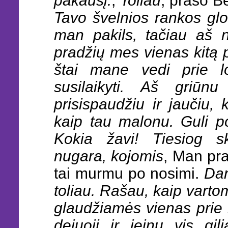
pakaušį.
,
Toliau
, prašo B
Tavo švelnios rankos glo
man pakils, tačiau aš ne
pradžių mes vienas kitą pr
štai mane vedi prie l
susilaikyti. Aš griūnu 
prisispaudžiu ir jaučiu, 
kaip tau malonu. Guli po
Kokia žavi! Tiesiog sk
nugara, kojomis
, Man pra
tai murmu po nosimi.
Dar
toliau. Rašau, kaip varto
glaudžiamės vienas prie ki
dejuoji ir įeinu vis gil