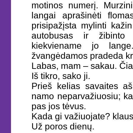
motinos numerį. Murzini 
langai aprašinėti floma
prisipažįsta mylinti kaži
autobusas ir žibinto 
kiekviename jo lange
žvangėdamos pradeda kri
Labas, mam – sakau. Čia
Iš tikro, sako ji.
Prieš kelias savaites a
namo neparvažiuosiu; kad
pas jos tėvus.
Kada gi važiuojate? klau
Už poros dienų.