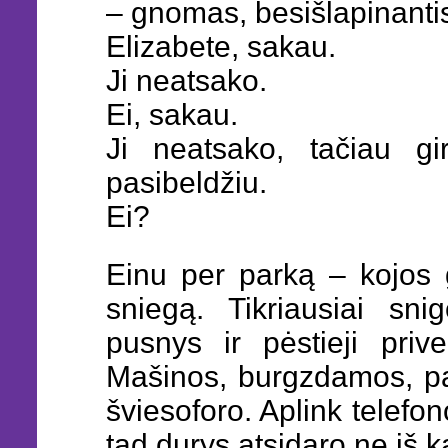
– gnomas, besišlapinanti
Elizabete, sakau.
Ji neatsako.
Ei, sakau.
Ji neatsako, tačiau gir
pasibeldžiu.
Ei?
Einu per parką – kojos gi
sniegą. Tikriausiai sni
pusnys ir pėstieji prive
Mašinos, burgzdamos, paj
šviesoforo. Aplink telefo
tad durys atsidaro ne iš k