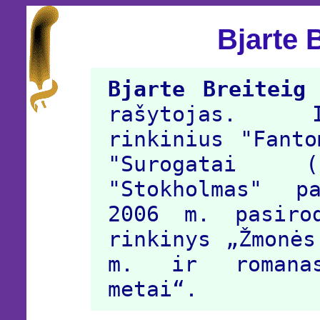
Bjarte 
Bjarte Breiteig
(
rašytojas. I
rinkinius "Fanto
"Surogatai (
"Stokholmas" p
2006 m. pasiro
rinkinys „Žmonės
m. ir romanas
metai“.