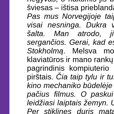
šviesas – ištisa priebland
Pas mus Norvegijoje tai
visai nesninga. Dukra v
šalta. Man atrodo, ji
sergančios. Gerai, kad e
Stokholmą
. Melsva mon
klaviatūros ir mano rankų. 
pagrindinis kompiuterio 
pirštais.
Čia taip tylu ir 
kino mechaniko būdelėje i
pačius filmus. O paskui
leidžiasi laiptais žemyn. U
Per stiklines duris mata