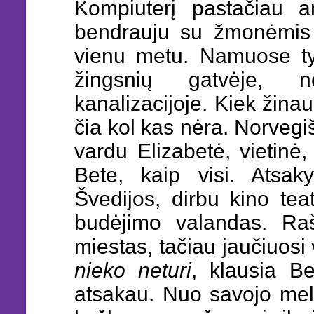
Kompiuterį pastačiau an
bendrauju su žmonėmis 
vienu metu. Namuose tyl
žingsnių gatvėje, n
kanalizacijoje. Kiek žin
čia kol kas nėra. Norveg
vardu Elizabetė, vietinė,
Bete, kaip visi. Atsa
Švedijos, dirbu kino teat
budėjimo valandas. Ra
miestas, tačiau
jaučiuosi
nieko neturi
, klausia B
atsakau. Nuo savojo mel