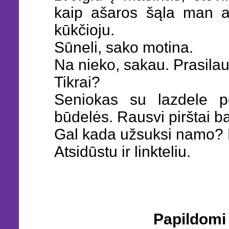
kaip ašaros šąla man an
kūkčioju.
Sūneli, sako motina.
Na nieko, sakau. Prasila
Tikrai?
Seniokas su lazdele pe
būdelės. Rausvi pirštai ba
Gal kada užsuksi namo? 
Atsidūstu ir linkteliu.
Papildomi 