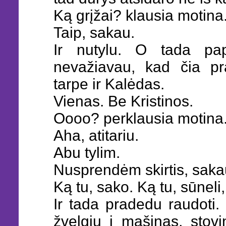
Ką grįžai? klausia motina
Taip, sakau.
Ir nutylu. O tada pa
nevažiavau, kad čia pr
tarpe ir Kalėdas.
Vienas. Be Kristinos.
Oooo? perklausia motina
Aha, atitariu.
Abu tylim.
Nusprendėm skirtis, saka
Ką tu, sako. Ką tu, sūneli,
Ir tada pradedu raudoti. 
žvelgiu į mašinas, stovin