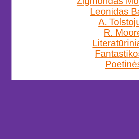
Žigmondas Mor
Leonidas Ba
A. Tolstoj
R. Moor
Literatūrini
Fantastiko
Poetinės