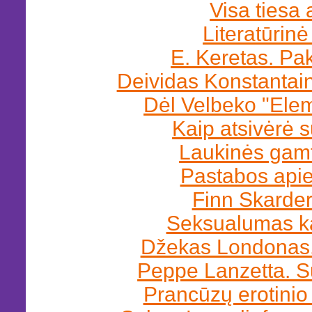
Visa tiesa
Literatūrinė
E. Keretas. Pak
Deividas Konstantai
Dėl Velbeko "Elem
Kaip atsivėrė 
Laukinės gam
Pastabos api
Finn Skarde
Seksualumas ka
Džekas Londonas. 
Peppe Lanzetta. S
Prancūzų erotini