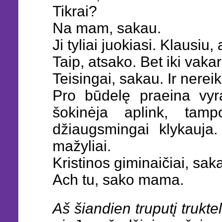
Tikrai?
Na mam, sakau.
Ji tyliai juokiasi. Klausiu
Taip, atsako. Bet iki vaka
Teisingai, sakau. Ir nereik
Pro būdelę praeina vy
šokinėja aplink, tam
džiaugsmingai klykauja
mažyliai.
Kristinos giminaičiai, sak
Ach tu, sako mama.
Aš šiandien truputį trukte