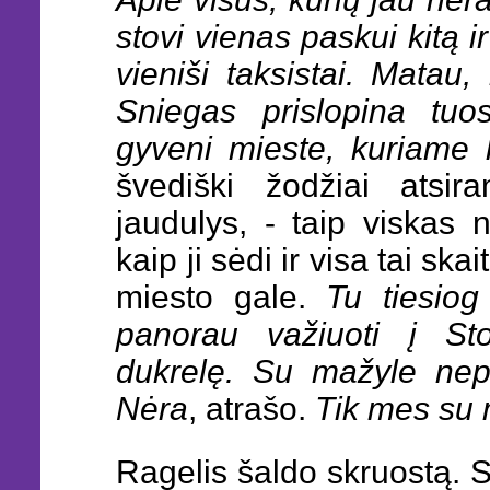
stovi vienas paskui kitą i
vieniši taksistai. Matau,
Sniegas prislopina tuo
gyveni mieste, kuriame l
švediški žodžiai atsi
jaudulys, - taip viskas n
kaip ji sėdi ir visa tai s
miesto gale.
Tu tiesiog
panorau važiuoti į St
dukrelę. Su mažyle nep
Nėra
, atrašo.
Tik mes su
Ragelis šaldo skruostą. S