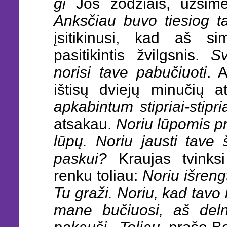
gi
Jos žodžiais, užsime
Anksčiau buvo tiesiog 
įsitikinusi, kad aš s
pasitikintis žvilgsnis.
Sv
norisi tave pabučiuoti
. 
ištisų dviejų minučių 
apkabintum stipriai-stipri
atsakau.
Noriu lūpomis pri
lūpų. Noriu jausti tave 
paskui?
Kraujas tvinksi 
renku toliau:
Noriu išrengt
Tu graži. Noriu, kad tavo
mane bučiuosi, aš delna