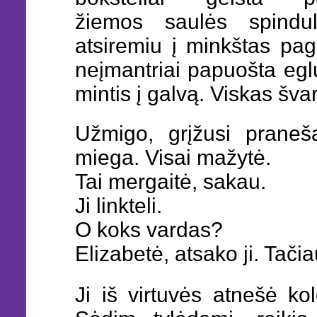
žiemos saulės spindul
atsiremiu į minkštas pag
neįmantriai papuošta egl
mintis į galvą. Viskas šva
Užmigo, grįžusi praneš
miega. Visai mažytė.
Tai mergaitė, sakau.
Ji linkteli.
O koks vardas?
Elizabetė, atsako ji. Tači
Ji iš virtuvės atnešė kol