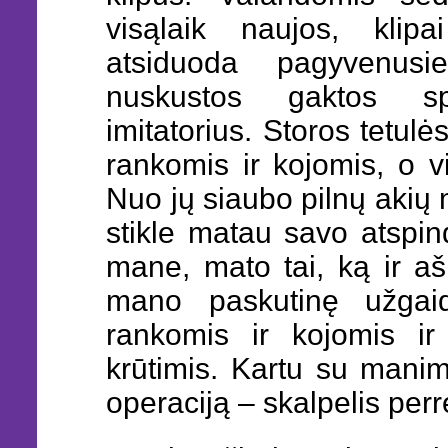
visąlaik naujos, klip
atsiduoda pagyvenusi
nuskustos gaktos sp
imitatorius. Storos tetulė
rankomis ir kojomis, o vi
Nuo jų siaubo pilnų aki
stikle matau savo atspindį
mane, mato tai, ką ir aš,
mano paskutinę užgai
rankomis ir kojomis ir 
krūtimis. Kartu su manimi
operaciją – skalpelis per