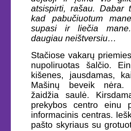
atsispirti
, rašau. Dabar t
kad pabučiuotum mane.
supasi ir liečia mane
daugiau neištversiu…
Stačiose vakarų priemiesč
nupoliruotas šalčio. Ei
kišenes, jausdamas, ka
Mašinų beveik nėra. 
žaidžia saulė. Kirsdam
prekybos centro einu 
informacinis centras. I
pašto skyriaus su grotuot