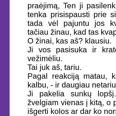
praėjimą, Ten ji pasilenk
tenka prisispausti prie s
tada vėl pajuntu jos k
tačiau žinau, kad tas kva
O žinai, kas aš? klausiu.
Ji vos pasisuka ir krat
vežimėliu.
Tai juk aš, tariu.
Pagal reakciją matau, k
kalbu, - ir daugiau netari
Ji pakelia sunkų lopšį
žvelgiam vienas į kitą, o 
išgerti kolos ar dar ko nor