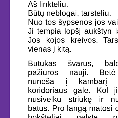
Aš linkteliu.
Būtų neblogai, tarsteliu.
Nuo tos šypsenos jos vai
Ji tempia lopšį aukštyn l
Jos kojos kreivos. Tars
vienas į kitą.
Butukas švarus, bal
pažiūros nauji. Betė
nuneša į kambarį 
koridoriaus gale. Kol j
nusivelku striukę ir n
batus. Pro langą matosi 
bokšteliai gelsta po