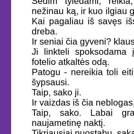
Sėdim tylėdami, reikia
nežinau ką, ir kuo ilgiau 
Kai pagaliau iš savęs iš
dreba.
Ir seniai čia gyveni? klaus
Ji linkteli spoksodama
fotelio atkaltės odą.
Patogu - nereikia toli eiti
šypsausi.
Taip, sako ji.
Ir vaizdas iš čia neblogas,
Taip, sako. Labai gr
naujametinę naktį.
Tikriausiai nuostabu, sak