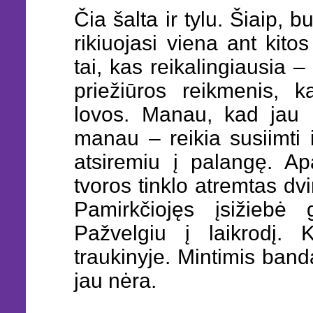
Čia šalta ir tylu. Šiaip,
rikiuojasi viena ant kito
tai, kas reikalingiausia 
priežiūros reikmenis, 
lovos. Manau, kad jau l
manau – reikia susiimti i
atsiremiu į palangę. Ap
tvoros tinklo atremtas dvi
Pamirkčiojęs įsižiebė 
Pažvelgiu į laikrodį. K
traukinyje. Mintimis banda
jau nėra.