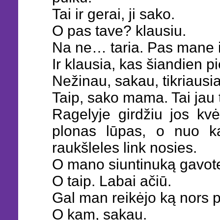
Tai ir gerai, ji sako.
O pas tave? klausiu.
Na ne… taria. Pas mane ir
Ir klausia, kas šiandien p
Nežinau, sakau, tikriausi
Taip, sako mama. Tai jau t
Ragelyje girdžiu jos kv
plonas lūpas, o nuo k
raukšleles link nosies.
O mano siuntinuką gavote?
O taip. Labai ačiū.
Gal man reikėjo ką nors p
O kam, sakau.