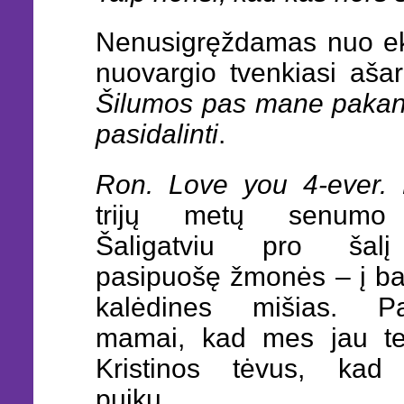
Nenusigręždamas nuo ek
nuovargio tvenkiasi ašar
Šilumos pas mane paka
pasidalinti
.
Ron. Love you 4-ever. 
trijų metų senumo
Šaligatviu pro šal
pasipuošę žmonės – į ba
kalėdines mišias. Pa
mamai, kad mes jau te
Kristinos tėvus, kad 
puiku.