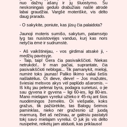
nuo dažnų ašarų ir jų šluostymo. Su
neskoningais gedulo drabužiais našlė atrodė
labai graudžiai. Vargšė moteriškė, vis dėlto
daug prarado.
- O sakykite, poniute, kas jūsų čia palaidota?
Jaunoji moteris sumišo, sakytum, patamsėjo
lyg tas nusistovėjęs vanduo, kurį kas nors
netyčia ėmė ir sudrumstė.
- Aš vaikštinėjau, - vos girdimai atsakė ji, -
medžių pavėsyje.
- Taip, taip! Gera čia pasivaikščioti. Niekas
netrukdo!.. Ir man pačiai, suprantate, čia
pasivaikščioti neblogai... Tik pamanykit, mieloji,
numirė toks jaunas! Paliko likimo valiai šešis
našlaitėlius. Oi dieve, dieve! – Jos mažutės,
šviesiai melsvos akys vėl paplūdo ašaromis. –
Iš kitų jau pelenai byra, podagra surietusi, o jie
sau gyvena ir gyvena – ligi 60-ies, ligi 80-ies.
Mano mielajam vyreliui užteko ir 45-rių ant šios
nuodėmingos žemelės. Oi viešpatie, koks
gražus, tik pažiūrėkite, tas Balogų šeimos
paminklas, nieko nėr gražesnio už juodą
marmurą. Bet aš nežinau, ar galėsiu pastatyti
tokį savo mielajam vyreliui. O juk jis vis dėlto
nusipelnė, reikėtų jam atiduoti, kas priklauso!