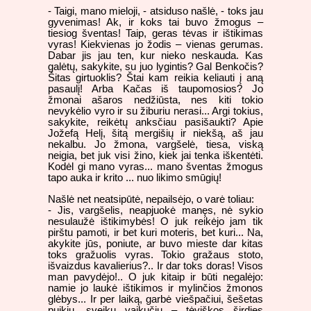
- Taigi, mano mieloji, - atsiduso našlė, - toks jau
gyvenimas! Ak, ir koks tai buvo žmogus –
tiesiog šventas! Taip, geras tėvas ir ištikimas
vyras! Kiekvienas jo žodis – vienas gerumas.
Dabar jis jau ten, kur nieko neskauda. Kas
galėtų, sakykite, su juo lygintis? Gal Benkočis?
Šitas girtuoklis? Štai kam reikia keliauti į aną
pasaulį! Arba Kačas iš taupomosios? Jo
žmonai ašaros nedžiūsta, nes kiti tokio
nevykėlio vyro ir su žiburiu nerasi... Argi tokius,
sakykite, reikėtų anksčiau pasišaukti? Apie
Jožefą Helį, šitą mergišių ir niekšą, aš jau
nekalbu. Jo žmona, vargšelė, tiesa, viską
neigia, bet juk visi žino, kiek jai tenka iškentėti.
Kodėl gi mano vyras... mano šventas žmogus
tapo auka ir krito ... nuo likimo smūgių!
Našlė net neatsipūtė, nepailsėjo, o varė toliau:
- Jis, vargšelis, neapjuokė manęs, nė sykio
nesulaužė ištikimybės! O juk reikėjo jam tik
pirštu pamoti, ir bet kuri moteris, bet kuri... Na,
akykite jūs, poniute, ar buvo mieste dar kitas
toks gražuolis vyras. Tokio gražaus stoto,
išvaizdus kavalierius?.. Ir dar toks doras! Visos
man pavydėjo!.. O juk kitaip ir būti negalėjo:
namie jo laukė ištikimos ir mylinčios žmonos
glėbys... Ir per laiką, garbė viešpačiui, šešetas
puikių, sveikų vaikučių – tėviškos širdies