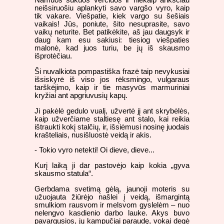
Namuos sukuos verčiuos ir niekaip anksčiau
neišsiruošiu aplankyti savo vargšo vyro, kaip
tik vakare. Viešpatie, kiek vargo su šešiais
vaikais! Jūs, poniute, šito nesuprasite, savo
vaikų neturite. Bet patikėkite, aš jau daugsyk ir
daug kam esu sakiusi: tiesiog viešpaties
malonė, kad juos turiu, be jų iš skausmo
išprotėčiau.
Ši nuvalkiota pompastiška frazė taip nevykusiai
išsiskyrė iš viso jos rėksmingo, vulgaraus
tarškėjimo, kaip ir tie masyvūs marmuriniai
kryžiai ant apgriuvusių kapų.
Ji pakėlė gedulo vualį, užvertė jį ant skrybėlės,
kaip užverčiame staltiesę ant stalo, kai reikia
ištraukti kokį stalčių, ir, išsiėmusi nosinę juodais
krašteliais, nusišluostė veidą ir akis.
- Tokio vyro netekti! Oi dieve, dieve...
Kurį laiką ji dar pastovėjo kaip kokia „gyva
skausmo statula“.
Gerbdama svetimą gėlą, jaunoji moteris su
užuojauta žiūrėjo našlei į veidą, išmargintą
smulkiom rausvom ir melsvom gyslelėm – nuo
nelengvo kasdienio darbo lauke. Akys buvo
pavargusios, jų kampučiai paraudę, vokai degė