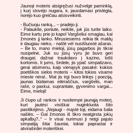
Jaunoji moteris atsigręžusi nužvelgė paminklą,
į kurį stovėjo nugara, ir, jausdamasi prislėgta,
norėjo kuo greičiau atsisveikinti.
- Bučiuoju ranką... – pradėjo ji.
- Palaukite, poniute, neikite, juk jūs turite laiko.
Eime kartu prie jo kapo! Vargšeliui smagiau, kai
žmonės jį lanko. Mirusiesiems reikia tik maldų
ir daugiau nieko, - našlė vėl nusišluostė ašaras.
– Be to, mano mieloji, jūsų pagarbos jis tikrai
nusipelnė. Juk su jūsų vyru jie buvo geri
draugai; dažnai traukdavo į kazino, lošti
kortomis. Ir jums, širdele, jis ypač simpatizavo,
gerai atsimenu, kaip vienąsyk pasakė: kokios
poetiškos sielos moteris – kitos tokios visame
mieste nėra!.. Mat jis irgi buvo linkęs į poeziją,
jaunas būdamas eilėraščius, vargšelis, man
rašė, o paskui, suprantate, gyvenimo vargai...
Eime, mieloji!
Ji čiupo už rankos ir nusitempė jaunąją moterį,
kuri jautėsi visiškai nuginkluota šito
pasitikėjimo. „Nejaugi - mąstė toji, eidama šalia
našlės. – Gal žmonos iš tikro neatgirsta jokių
apkalbų?..“ – Ir visai nurimusi ji netgi pajuto
simpatiją šitai šauniai, tokiai paprastai ir
atviraširdei moteriškei.