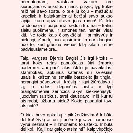
permatomam, vaiskiam vakaro ore
siūruojančios aukštos niūrios pušys, lyg kokie
milžinai savo soste, o prie jų kojų – mažučiai
kapeliai; ir baltakamieniai beržai savo aukso
lapija, kuria apvainikavo juos ruduo! Iš tolo
raudonuoja ir purpuriniai sedulų krūmai – kalnų
šlaitų puošmena. Ir žmonės ten, namie, visai
kiti. Ne tokie kaip čionykščiai – primityvūs ir
niekingi, išpurtę nuo apsirijimo, o dar daugiau
nuo to, kad graužia vienas kitą šitam žeme
padvisusiame ore...
Taip, vargšas Djerdis Bagis! Jis irgi kitoks –
tarsi koks retas papuošalas šiai žmonių
padermei. Jai prieš akis iškilo jo paveikslas:
stambokas, apkūnus šatenas su šviesiais
ūsais ir kaštonine smailia barzdele; jis tingiai,
nerangiai sėsdavosi į krėslą ir ilgai žiūrėdavo į
ją; jo rudos, degančios aistra ir lyg
brangakmeniai žėrinčios akys kiekvienąsyk,
juodviem susitikus, tarsi klausdavo: ir iš kur tu
atsiradai, užburta siela? Kokie pasauliai tave
atsiuntė?
O kiek buvo apkalbų ir piktžodžiavimo! Ir būta
dėl ko! Sykį ar du ji priėmė jį savo namuose
vyrui nežinant – ir žmonėms to užteko. Ir būta
dėl ko!.. Ką ji dar galėjo atsiminti? Kaip virpčiojo