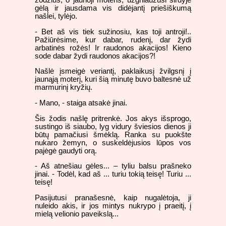
gėlą ir jausdama vis didėjantį priešiškumą
našlei, tylėjo.
- Bet aš vis tiek sužinosiu, kas toji antroji!..
Pažiūrėsime, kur dabar, rudenį, dar žydi
arbatinės rožės! Ir raudonos akacijos! Kieno
sode dabar žydi raudonos akacijos?!
Našlė įsmeigė veriantį, paklaikusį žvilgsnį į
jaunąją moterį, kuri šią minutę buvo baltesnė už
marmurinį kryžių.
- Mano, - staiga atsakė jinai.
Šis žodis našlę pritrenkė. Jos akys išsprogo,
sustingo iš siaubo, lyg vidury šviesios dienos ji
būtų pamačiusi šmėklą. Ranka su puokšte
nukaro žemyn, o suskeldėjusios lūpos vos
pajėgė gaudyti orą.
- Aš atnešiau gėles... – tyliu balsu prašneko
jinai. - Todėl, kad aš ... turiu tokią teisę! Turiu ...
teisę!
Pasijutusi pranašesnė, kaip nugalėtoja, ji
nuleido akis, ir jos mintys nukrypo į praeitį, į
mielą velionio paveikslą...