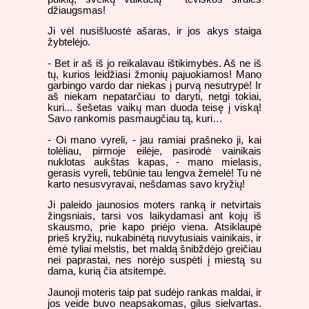
džiaugsmas!
Ji vėl nusišluostė ašaras, ir jos akys staiga
žybtelėjo.
- Bet ir aš iš jo reikalavau ištikimybės. Aš ne iš
tų, kurios leidžiasi žmonių pajuokiamos! Mano
garbingo vardo dar niekas į purvą nesutrypė! Ir
aš niekam nepatarčiau to daryti, netgi tokiai,
kuri... šešetas vaikų man duoda teisę į viską!
Savo rankomis pasmaugčiau tą, kuri…
- Oi mano vyreli, - jau ramiai prašneko ji, kai
tolėliau, pirmoje eilėje, pasirodė vainikais
nuklotas aukštas kapas, - mano mielasis,
gerasis vyreli, tebūnie tau lengva žemelė! Tu nė
karto nesusvyravai, nešdamas savo kryžių!
Ji paleido jaunosios moters ranką ir netvirtais
žingsniais, tarsi vos laikydamasi ant kojų iš
skausmo, prie kapo priėjo viena. Atsiklaupė
prieš kryžių, nukabinėtą nuvytusiais vainikais, ir
ėmė tyliai melstis, bet maldą šnibždėjo greičiau
nei paprastai, nes norėjo suspėti į miestą su
dama, kurią čia atsitempė.
Jaunoji moteris taip pat sudėjo rankas maldai, ir
jos veide buvo neapsakomas, gilus sielvartas.