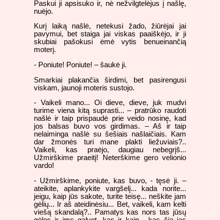
Paskui ji apsisuko ir, nė nežvilgtelėjus į našlę,
nuėjo.
Kurį laiką našlė, netekusi žado, žiūrėjai jai
pavymui, bet staiga jai viskas paaiškėjo, ir ji
skubiai pašokusi ėmė vytis benueinančią
moterį.
- Poniute! Poniute! – šaukė ji.
Smarkiai plakančia širdimi, bet pasirengusi
viskam, jaunoji moteris sustojo.
- Vaikeli mano... Oi dieve, dieve, juk mudvi
turime viena kitą suprasti... – pratrūko raudoti
našlė ir taip prispaudė prie veido nosinę, kad
jos balsas buvo vos girdimas. – Aš ir taip
nelaiminga našlė su šešiais našlaičiais. Kam
dar žmonės turi mane plakti liežuviais?..
Vaikeli, kas praėjo, daugiau nebegrįš...
Užmirškime praeitį! Neterškime gero velionio
vardo!
- Užmirškime, poniute, kas buvo, - tęsė ji. –
ateikite, aplankykite vargšelį... kada norite...
jeigu, kaip jūs sakote, turite teisę... neškite jam
gėlių... Ir aš ateidinėsiu... Bet, vaikeli, kam kelti
viešą skandalą?.. Pamatys kas nors tas jūsų
gėles ir ims galvot, kas ir kaip... kas čia jas