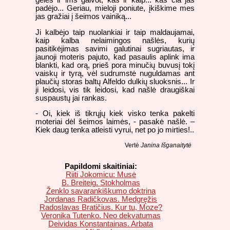
padėjo... Geriau, mieloji poniute, įkiškime mes
jas gražiai į šeimos vainiką...
Ji kalbėjo taip nuolankiai ir taip maldaujamai,
kaip kalba nelaimingos našlės, kurių
pasitikėjimas savimi galutinai sugriautas, ir
jaunoji moteris pajuto, kad pasaulis aplink ima
blankti, kad orą, prieš pora minučių buvusį tokį
vaiskų ir tyrą, vėl sudrumstė nuguldamas ant
plaučių storas baltų Alfeldo dulkių sluoksnis... Ir
ji leidosi, vis tik leidosi, kad našlė draugiškai
suspaustų jai rankas.
- Oi, kiek iš tikrųjų kiek visko tenka pakelti
moteriai dėl šeimos laimės, - pasakė našlė. –
Kiek daug tenka atleisti vyrui, net po jo mirties!..
Vertė
Janina Išganaitytė
Papildomi skaitiniai:
Riiti Jokomicu: Musė
B. Breiteig. Stokholmas
Ženklo savarankiškumo doktrina
Jordanas Radičkovas. Medgręžis
Radoslavas Bratičius. Kur tu, Moze?
Veronika Tutenko. Neo dekvatumas
Deividas Konstantainas. Arbata