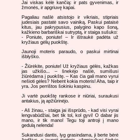
Jai viskas kėlė kančią: ir pats gyvenimas, ir
žmonės, ir apgriuvę kapai.
Pagaliau našlė atsistojo ir vikriais, stipriais
judesiais pastatė savo vainiką. Paskui pataisė
kitus, jau pakrypusius, palygino kapo šoną,
kažkieno barbariškai sutryptą, ir staiga sušuko:
- Poniute, poniute! – Ir ištraukė padėta už
kryžiaus gėlių puokštę.
Jaunoji moteris paraudo, o paskui mirtinai
išblyško.
- Žiūrėkite, poniute! Už kryžiaus gėlės, kažkas
jas užkišo... – šnekėjo našlė, sumišusi
žiūrėdama į puokštę. – Kas čia gali mano vyrui
nešioti gėles? Nebent kokia moteris! Aha, taip ir
yra. Jos perrištos šokiniu kaspinu.
Ji vartė puokštę rankose ir niūriai, suraukusi
antakius, ją apžiūrinėjo.
- Aš žinau, - staiga jai išsprūdo, - kad visi vyrai
lengvabūdžiai, bet tik tol, kol gyvi! O dabar jis
mano, ir tik mano! Tegu toji antroji į mano
gedulą nelenda!
Sukandusi dantis, lyg grasindama, ji berte bėrė
žodžius, o jaunoji moteris, užgniaužusi širdyje