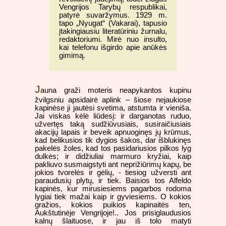
Vengrijos Tarybų respublikai,
patyrė suvaržymus. 1929 m.
tapo „Nyugat“ (Vakarai), tapusio
įtakingiausiu literatūriniu žurnalu,
redaktoriumi. Mirė nuo insulto,
kai telefonu išgirdo apie anūkės
gimimą.
J
auna graži moteris neapykantos kupinu
žvilgsniu apsidairė aplink – šiose nejaukiose
kapinėse ji jautėsi svetima, atstumta ir vieniša.
Jai viskas kėlė liūdesį: ir darganotas ruduo,
užvertęs taką sudžiūvusiais, susiraičiusiais
akacijų lapais ir beveik apnuoginęs jų krūmus,
kad belikusios tik dygios šakos, dar išblukinęs
pakelės žoles, kad tos pasidariusios pilkos lyg
dulkės; ir didžiuliai marmuro kryžiai, kaip
pakliuvo susmaigstyti ant neprižiūrimų kapų, be
jokios tvorelės ir gėlių, - tiesiog užversti ant
paraudusių plytų, ir tiek. Baisios tos Alfeldo
kapinės, kur mirusiesiems pagarbos rodoma
lygiai tiek mažai kaip ir gyviesiems. O kokios
gražios, kokios puikios kapinaitės ten,
Aukštutinėje Vengrijoje!.. Jos prisiglaudusios
kalnų šlaituose, ir jau iš tolo matyti