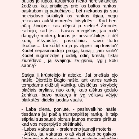
putlios jo lūpos, tardamos nieko nereiškiančius
žodžius, kai, prisilietęs prie jos baltos rankos,
paskubom ją pabučiavo... bet niekados jis sau
neleisdavo sulaikyti jos rankos ilgiau, negu
reikalavo aukštuomenės taisyklės... Kad bent
būtų žinojusi, kas dėjosi jo sieloje! Žmonės
kalbėjo, kad jis – baisus mergišius, jau rodė
daugybę moterų, kurias jis neva išlaikęs ir dėl
kurių iššvaistęs paskutinius savo turto
likučius... Tai kodėl su ja jis elgėsi taip keistai?
Kodėl nepasinaudojo proga, kurią ji jam siūlė?
Kodėl nugrimzdęs į didelį, odinį krėslą, tiktai
žiūrėdavo į ją svajingu žvilgsniu, lyg į kokį
sapną?
Staiga ji krūptelėjo ir atitoko. Jai priešais ėjo
našlė, Djerdžio Bagio našlė, ant kairės rankos
tempdama didžiulį vainiką, užsidėjusi skrybėlę
plačiais bryliais, nuo kurių, kaip aiškus gedulo
ženklas, buvo nukaręs ir lyg vėliava vėjyje
plaikstėsi didelis juodas vualis.
- Laba diena, poniute, - pasisveikino našlė,
tiesdama jai plačią trumpapirštę ranką, ir taip
stipriai suspaudė plonus jaunos moters pirštus,
kad vos neperplyšo pirštinaitė.
- Labas vakaras, - pralemeno jaunoji moteris.
- Aišku, jau vakaras, o aš visai kaip be galvos.