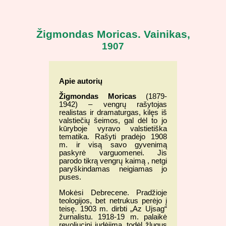
Žigmondas Moricas. Vainikas
,
1907
Apie autorių
Žigmondas Moricas
(1879-
1942) – vengrų rašytojas
realistas ir dramaturgas, kilęs iš
valstiečių šeimos, gal dėl to jo
kūryboje vyravo valstietiška
tematika. Rašyti pradėjo 1908
m. ir visą savo gyvenimą
paskyrė varguomenei. Jis
parodo tikrą vengrų kaimą , netgi
paryškindamas neigiamas jo
puses.
Mokėsi Debrecene. Pradžioje
teologijos, bet netrukus perėjo į
teisę. 1903 m. dirbti „Az Ujsag“
žurnalistu. 1918-19 m. palaikė
revoliucinį judėjimą, todėl žlugus