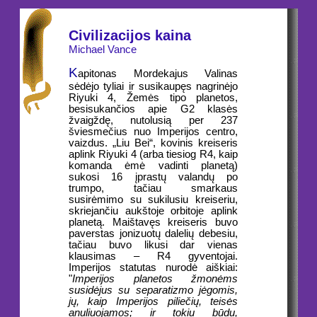
Civilizacijos kaina
Michael Vance
K
apitonas Mordekajus Valinas
sėdėjo tyliai ir susikaupęs nagrinėjo
Riyuki 4, Žemės tipo planetos,
besisukančios apie G2 klasės
žvaigždę, nutolusią per 237
šviesmečius nuo Imperijos centro,
vaizdus. „Liu Bei“, kovinis kreiseris
aplink Riyuki 4 (arba tiesiog R4, kaip
komanda ėmė vadinti planetą)
sukosi 16 įprastų valandų po
trumpo, tačiau smarkaus
susirėmimo su sukilusiu kreiseriu,
skriejančiu aukštoje orbitoje aplink
planetą. Maištavęs kreiseris buvo
paverstas jonizuotų dalelių debesiu,
tačiau buvo likusi dar vienas
klausimas – R4 gyventojai.
Imperijos statutas nurodė aiškiai:
"
Imperijos planetos žmonėms
susidėjus su separatizmo jėgomis,
jų, kaip Imperijos piliečių, teisės
anuliuojamos; ir tokiu būdu,