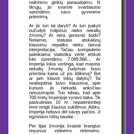
naikinimo ginklų panaudojimu. Iš
tikrųjų, jis svarstė svarbiausio
sprendimo savo gyvenime
priėmimą.
Ar jis turi tai daryti? Ar turi įsakyti
nužudyti milijonus nieko nekaltų
žmonių? Ar nėra geresnio būdo?
Nelaimei, statutas atskalūnų
klausimu nepaliko nieko laisvai
interpretacijai. Tačiau kompiuterio
pateikiama statistika vertė ieškoti
kito sprendimo. 7.089.568… Ar
Imperija tokia vertinga, kad masinis
nekaltų žmonių žudymas buvo
priimtina kaina už jos išlikimą? Bet
ar jam klausti tokių dalykų? Tai
neabejotinai buvo klausimai, apie
kuriuos jis niekada anksčiau
nesusimąstė. Tuo labiau, kad apie
700 metų Imperijoje vyravo taika. Tik
paskutiniais 10 m. nepatenkintieji
ėmė rengti žiaurius sukilimus. Aišku,
Imperija nebuvo dėl savęs pačios. Ji
egzistavo rūšių naudai.
Per ilgai žmonija švaistė brangius
resursus vidinėms rietenoms.