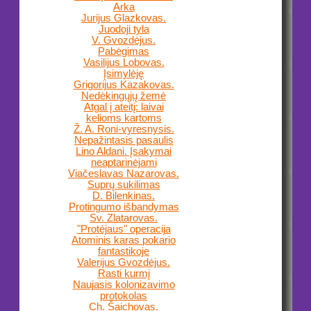
Arka
Jurijus Glazkovas.
Juodoji tyla
V. Gvozdėjus.
Pabėgimas
Vasilijus Lobovas.
Įsimylėję
Grigorijus Kazakovas.
Nedėkingųjų žemė
Atgal į ateitį: laivai
kelioms kartoms
Ž. A. Roni-vyresnysis.
Nepažintasis pasaulis
Lino Aldani. Įsakymai
neaptarinėjami
Viačeslavas Nazarovas.
Suprų sukilimas
D. Bilenkinas.
Protingumo išbandymas
Sv. Zlatarovas.
"Protėjaus" operacija
Atominis karas pokario
fantastikoje
Valerijus Gvozdėjus.
Rasti kurmį
Naujasis kolonizavimo
protokolas
Ch. Šaichovas.