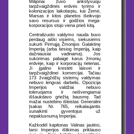
Milijonai žuvo ankstyvuoju
tarpžvaigždinės erdvės tyrimo ir
kolonizacijos laikotarpiu, kai Žemė,
Marsas ir kitos planetos išeikvojo
savo resursus ir godžios mega-
korporacijos stojo viena prieš kitą.
Centralizuoto valdymo nauda buvo
perdaug aiški visiems, siekusiems
sukurti Pirmąją Žmonijos Galaktinę
Imperiją (arba tiesiog Imperiją, kaip
dažniausiai vadinama). Jos
sukūrimas pabaigė karus žmonių
erdvėje, kaip ir korporacijų rietenas.
Ji įgalino krestėti laisvei ir
tarpžvaigždinei komercijai. Tačiau
173 žvaigždžių sistemų valdymas
nebuvo lengvas darbelis. Opozicija
Imperijos valdžiai nebuvo
toleruojama ir neišvengiamai
iššaukdavo griežtą bausmę. Tad
mažai nustebino išleistas Generalini
Įsakas Nr. 765, reikalaujantis
sunaikinti gyventojus už
nepaklusnumą Imperijai.
Kažkodėl kapitonas Valinas jautėsi,
tarsi Imperijos išlikimas priklauso