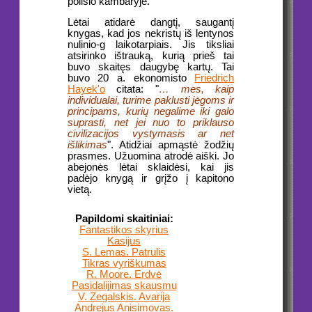
poilsio kambaryje.
Lėtai atidarė dangtį, saugantį
knygas, kad jos nekristų iš lentynos
nulinio-g laikotarpiais. Jis tiksliai
atsirinko ištrauką, kurią prieš tai
buvo skaitęs daugybę kartų. Tai
buvo 20 a. ekonomisto
Friedrich
Hayek'o
citata: "
… mes, kaip
individualai, turime paklusti jėgoms ir
principams, kurių negalime iki galo
suprasti, net jei nuo to priklauso
civilizacijos vystymasis ar net
išlikimas
". Atidžiai apmąstė žodžių
prasmes. Užuomina atrodė aiški. Jo
abejonės lėtai sklaidėsi, kai jis
padėjo knygą ir grįžo į kapitono
vietą.
Papildomi skaitiniai:
Fantastikos skyrius
Kasijus
S. Lemas. Patrulis
Tikras vyriškumas
R. Moore. Erdvė
Pasidalijimas skausmu
V. Zegalskis. Avarija
Andrejus Anisimovas.