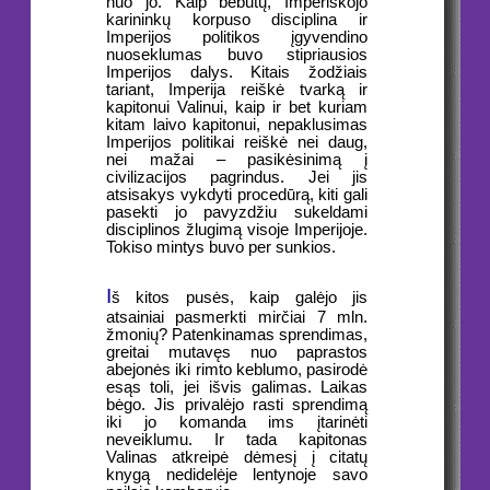
nuo jo. Kaip bebūtų, Imperiškojo
karininkų korpuso disciplina ir
Imperijos politikos įgyvendino
nuoseklumas buvo stipriausios
Imperijos dalys. Kitais žodžiais
tariant, Imperija reiškė tvarką ir
kapitonui Valinui, kaip ir bet kuriam
kitam laivo kapitonui, nepaklusimas
Imperijos politikai reiškė nei daug,
nei mažai – pasikėsinimą į
civilizacijos pagrindus. Jei jis
atsisakys vykdyti procedūrą, kiti gali
pasekti jo pavyzdžiu sukeldami
disciplinos žlugimą visoje Imperijoje.
Tokiso mintys buvo per sunkios.
I
š kitos pusės, kaip galėjo jis
atsainiai pasmerkti mirčiai 7 mln.
žmonių? Patenkinamas sprendimas,
greitai mutavęs nuo paprastos
abejonės iki rimto keblumo, pasirodė
esąs toli, jei išvis galimas. Laikas
bėgo. Jis privalėjo rasti sprendimą
iki jo komanda ims įtarinėti
neveiklumu. Ir tada kapitonas
Valinas atkreipė dėmesį į citatų
knygą nedidelėje lentynoje savo