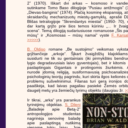
2” (1970). Iškart dvi arkas – kosmoso ir vand
sutinkame Tomo Baso dilogijoje “Pusiau antžmogis” (
„Dievas-banginis” (1974). Plačią kosminę ekspansiją, a
skraidančių mechanizuotų miestų-gamyklų, aprašė D
Blišas tetralogijoje “Skrendantys miestai” (1950- 70), 
dar kartą grįžo prie šios temos kūriniu „... Ir žva
scena“. Temą dilogiją sudariusiuose romanuose „Šis pa
mūsų“ ir „Kosmosas – mūsų namai“ vystė
F. Karsa
>>>>>
).
B. Oldiso
romane „Be sustojimo“ veiksmas vykst
grįžtančioje „arkoje“. Šįkart žvaigždžių klajokliam
susidurti ne tik su gentainiais (iki pirmykštės bend
lygio degradavusiais laivo gyventojais), bet ir kitomis 
paslaptingais Gigantais ir protingomis žiurkėmis. A
nurodė įdomią religiją, susiformavusią psichoanalizės
psichologinių teorijų pagrindu, kuri skirta ilgos kelionės
problemų sušvelninimui. Filanas turi gerą ironijos d
paaiškėja, kad laivas pagaliau pasiekė Žemės orbitą
daugelį metų yra žemiečių tyrimų objektu (daugiau žr.
>
Ir tikrai, „arka“ yra parankus
tyrinėjimų objektas.
S. Dileni
„Baladėje apie Betą-2”
antropologijos studentas
nagrinėja senovinę baladę
apie paslaptingą nutikimą
viename tokių laivų. Joje