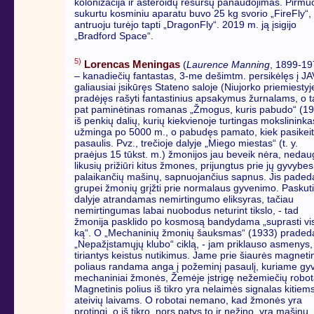
kolonizacija ir asteroidų resursų panaudojimas. Pirmu
sukurtu kosminiu aparatu buvo 25 kg svorio „FireFly“,
antruoju turėjo tapti „DragonFly“. 2019 m. ją įsigijo
„Bradford Space“.
5)
Lorencas Meningas
(
Laurence Manning
, 1899-19
– kanadiečių fantastas, 3-me dešimtm. persikėlęs į JAV
galiausiai įsikūręs Stateno saloje (Niujorko priemiestyj
pradėjęs rašyti fantastinius apsakymus žurnalams, o t
pat paminėtinas romanas „Žmogus, kuris pabudo“ (19
iš penkių dalių, kurių kiekvienoje turtingas mokslininka
užminga po 5000 m., o pabudęs pamato, kiek pasikei
pasaulis. Pvz., trečioje dalyje „Miego miestas“ (t. y.
praėjus 15 tūkst. m.) žmonijos jau beveik nėra, nedau
likusių prižiūri kitus žmones, prijungtus prie jų gyvybes
palaikančių mašinų, sapnuojančius sapnus. Jis paded
grupei žmonių grįžti prie normalaus gyvenimo. Paskut
dalyje atrandamas nemirtingumo eliksyras, tačiau
nemirtingumas labai nuobodus neturint tikslo, - tad
žmonija pasklido po kosmosą bandydama „suprasti vi
ką“. O „Mechaninių žmonių šauksmas“ (1933) praded
„Nepažįstamųjų klubo“ ciklą, - jam priklauso asmenys,
tiriantys keistus nutikimus. Jame prie šiaurės magneti
poliaus randama anga į požeminį pasaulį, kuriame gy
mechaniniai žmonės, Žemėje įstrigę nežemiečių robot
Magnetinis polius iš tikro yra nelaimės signalas kitiem
ateivių laivams. O robotai nemano, kad žmonės yra
protingi, o iš tikro, nors patys to ir nežino, yra mašinų