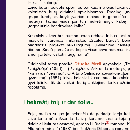
įkurta kolonija.
Laive būtų nedidelis spermos bankas, ir atėjus laikui da
kolonistės būtų dirbtinai apvaisinamos. Pradinę „mo
grupę turėtų sudaryti įvairios etninės ir genetinės 
moterys, tačiau visos jos turi mokėti anglų kalbą, 
„tarptautinio bendravimo kalba“.
Kosminis laivas bus sumontuotas orbitoje ir bus tarsi n
miestelis, varomas milžiniškos „Saulės burės“. Lend
pagrindžia projekto reikalingumą: „Gyvenimo Žemėje
ribotas. Saulė pamažu sudegins visus savo resursus ir a
žmonijai teks ieškoti naujų namų“.
Originaliai temą pateikė
Džudita Meril
apysakoje „Tr
žvaigždėje“ (1958) – į žvaigždes išskrenda moterys, p
4-is vyrus “veisimui”. O Artūro Selingso apysakoje „Įže
gyvenimą“ (1951) laivo keleiviai žūsta nuo „kosmini
gyvi telieka tik du vaikai, kurių auklėjimu tenka užsiim
robotams.
Į bekraštį tolį ir dar toliau
Beje, maišto su po jo sekančia degradacija idėja kel
laivų tema nėra išsemta. Laivą, kuriame tarsi arkoje, g
3)
rinktiniai kultūros atstovai, aprašo Li Breket
romane „K
Alfa arba mirtis!“ (1953) bei Rodžeris Diksonas romane