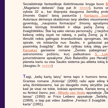
Socialistinėje fantastikoje išskirtiniausia knyga buvo
S
„Magelano debesis“ (taip pat žr.
>>>>>
), kurios v
vyksta 32 a., kai išspręsta dauguma žemiškų prob
žmonės Gajos“ laivą pasiunčia į
Kentauro žvai
Autoriaus dėmesys skaidomas tarp ateities visuomenės 
gyventojų, „naujosios formacijos“ žmonių aprašymo
šiame kūrinyje šmėkšteli ir idėja pačią Žemę p
žvaigždėlėkiu: Štai ką sako vienas personažų: „Į tarpžv
kelionę reiktų siųsti ne raketą, o pačią Žemę; ją iš
išmušti reikia galingais branduoliniais sprogimais, lėta
spirale, vis tolstančia nuo Saulės, ir galiausiai pa
pasirinktą žvaigždę“. Bet dar ryškiau tokią idėją pe
Karsakas
garsiame romane „Žemės pabėgimas“.
astronominiu požiūriu, kurį pailiustravo
S. Luk
jumoristiniame apsakyme „Nuo Balandžio pas Heraklį
planeta kartu su visa Saulės sistema jau atlieka tokią ke
(daugiau žr.
>>>>>
)
T
aigi, „kelių kartų laivų“ tema tapo ir humoro tem
Grantas romane „Kolonija“ (2000) rašo apie eilinę 
arką išrinktiesiems, kai po daugelio metų skrydžio pa
kad jie visai ne tokie, kokiais apsimeta. Kartais temą 
su fentezi žanru, pvz.,
Alfredo van Vogto
apysakoje „Še
laivas“ (1950) ar Frico Leibero apysakoje „Šešėlių 
(1969), o taip pat video žaidime „Fentezi 3 žvaigždė: 
karta“ (1991).