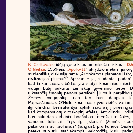
K. Ciolkovskio
idėją vystė kitas amerikiečių fizikas –
Dž
O‘Neilas
. 1969-ais, „
Apollo-11
“ skrydžio metais, jis or
studentišką diskusiją tema „Ar tinkamos planetos išsivy
civilizacijos plitimui?“ Apsvarstę ją, studentai padarė
kad tinkamiausias būdas yra statyti kosminius miestu
viduje būtų sukurta žemiškoji gyvenimo terpė. D
tūkstančių žmonių panors persikelti į juos iš perpildytų
Žemės megapolių, nes ten bus daugiau kom
Paprasčiausias O‘Neilo kosminės gyvenvietės variant
ilgi cilindrai, besisukantys aplink savo ašį į priešinga
kad kompensuotų giroskopinį efektą. Ant cilindrų vidin
bus sukurtas dirbtinis landšaftas: medžiai ir žolės,
vandens telkiniai. Trys ilgi „slėniai“ (žemės juost
pakaitomis su „soliariais“ (langais), pro kuriuos Saulė
pateks nuo trijų stačiakampių veidrodžių, kurių padėt