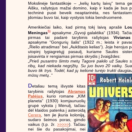
Mokslinėje fantastikoje – „kelių kartų laivų“ tema g
Aišku, rašytojus mažai domino, kaip ir kada jie bus pa
techninė pusė beveik neaptarinėta, nes fantasta
įdomiau buvo tai, kaip vystysis tokia bendruomenė.
Amerikiečiai laiko, kad pirmą tokį laivą aprašė
Lou
5)
Meningas
apsakyme „Gyvoji galaktika“ (1934). Tačiau
pirmas tai padarė tarybinis rašytojas
Vivianas
apsakyme “Gongurių šalis“ (1922 m.; leista ir pavad
„Rielio atradimas“ bei „Aukštasis kelias“). Joje herojus p
utopinį lygiagretųjį pasaulį, kuriame Saulės sist
įsisavinta ir rengiamas pirmas skrydis į žvaigždes:
„
Prieš pusantro šimto metų Tagorė pakilo už Saulės 
ribų, kad niekada negrįžtų. Su juo buvo 20 vaikų. Sua
buvo tik trys. Todėl, kad jų kelionė turėjo trukti daugia
mūsų metų..
“
D
etaliau temą išvystė kitas
tarybinis rašytojas
Abramas
Palėjus
, kurio romane „KIM
planeta“ (1930) komjaunuolių
grupė vyksta į Mėnulį, tačiau
dėl klaidos patenka į asteroidą
Cererą
, ten jie įkuria koloniją,
sudaro šeimos poras, gimdo
vaikus (t.p. žr.
>>>>>
). Tačiau
nei šie du pasakojimai, nei