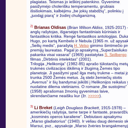
plagiatas. Teismas jo ieškinį patenkino. Gyvenime
pasižymėjo cholerišku temperamentu, grubiais
išsišokimais, kalbėjimu „be jokių stabdžių“, polinkiu į
„juodąjį piarą“ ir žodinį chuliganizmą.
2)
Brianas Oldisas
(
Brian Wilson Aldiss
, 1925-2017) 
anglų rašytojas, išgarsėjęs fantastiniais kūriniais ir
fantastikos kritika. Rengė fantastikos antologijas. Duka
Hugo, po kartą Kembelo ir Nebula (1965 m. už apysa
„Seilių medis“, parašytą
H. Velso
gimimo šimtmečio pr
premijų laureatas. Pagal jo apsakymą „Superžaisliuko
pakanka visai vasarai“ (1969) pastatytas
S. Spilbergo
filmas „Dirbtinis intelektas“ (2001).
Trilogija „Helikonija“ (1982-85) aprašo tūkstančių met
trukmės civilizacijos iškilimą ir žlugimą Žemės tipo
planetoje. Ji pasižymi ypač ilga metų trukme – metai j
trunka 2500 Žemės metus. Ją stebi žemiečių stotis
„Avernus” ir šių bandymai įsikišti į Helikonijos reikalus 
nuolatine dilema vietiniams. O romane „Be sustojimo“
(1958) aprašomas žmonių gyvenimas laive,
skrendančiame neaišku kur (žr.
>>>>>
).
3)
Li Breket
(
Leigh Douglass Brackett
, 1915-1978) –
amerikiečių rašytoja, tame tarpe ir fantastė, pravardži
„kosminės operos karaliene“. Debiutavo apsakymu
„Marso gladiatorius“ (1940). Ir vėliau daug dėmesio s
Marsui, pvz., apysakoje „Marso žvėries brangakmenyj