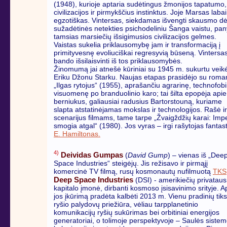
(1948), kurioje aptaria sudėtingus žmonijos tapatumo,
civilizacijos ir pirmykščius instinktus. Joje Marsas labai
egzotiškas. Vintersas, siekdamas išvengti skausmo dė
sužadėtinės netekties psichodeliniu Šanga vaistu, pan
tamsias marsiečių išsigimusios civilizacijos gelmes.
Vaistas sukelia priklausomybę jam ir transformaciją į
primityvesnę evoliuciškai regresyvią būseną. Vintersa
bando išsilaisvinti iš tos priklausomybės.
Žinomumą jai atnešė kūriniai su 1945 m. sukurtu veik
Eriku Džonu Starku. Naujas etapas prasidėjo su roma
„Ilgas rytojus“ (1955), aprašančiu agrarinę, technofob
visuomenę po branduolinio karo; tai šilta epopėja apie
berniukus, galiausiai radusius Bartorstouną, kuriame
slapta atstatinėjamas mokslas ir technologijos. Rašė ir
scenarijus filmams, tame tarpe „Žvaigždžių karai: Impe
smogia atgal“ (1980). Jos vyras – irgi rašytojas fantas
E. Hamiltonas.
4)
Deividas Gumpas
(
David Gump
) – vienas iš „Dee
Space Industries“ steigėjų. Jis režisavo ir pirmąjį
komercinė TV filmą, rusų kosmonautų nufilmuotą
TKS
Deep Space Industries
(DSI) - amerikiečių privataus
kapitalo įmonė, dirbanti kosmoso įsisavinimo srityje. A
jos įkūrimą pradėta kalbėti 2013 m. Vienu pradinių tiks
ryšio palydovų priežiūra, vėliau tarpplanetinio
komunikacijų ryšių sukūrimas bei orbitiniai energijos
generatoriai, o tolimoje perspektyvoje – Saulės siste