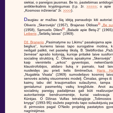
siekiai, o pareigos jausmas. Be to, pastebimas antidogma
antiklerikalinis kryptingumas (t.p. žr.
>>>>>
; o apie
„Kosmoso inžinieriai“ žr.
>>>>
).
D
augiau ar mažiau šią idėją panaudojo kiti autoria
2)
Oliveris „Skersvėjis“ (1957), Brajanas Oldisas
„
Be su
6)
(1958), Samuelis Dileni
„Baladė apie Betą-2” (1965
Leiberis
„Šešėlių laivas“ (1969).
Dž. Branerio
„Pasimatyme su Likimu“ pasakojama apie
bėglius“, kuriems laivas tapo surogatine motina, ku
neišgali palikti, net pasiekę tikslą. B. Steblfordas „Pa
žemėse“ aprašo koloniją, kurioje pritaikė laive susifo
socialinę struktūrą. Č. Oliveris apsakyme „Skersvėjis“
kaip vienintelis „arkos“ gyventojas, nekenčian
klaustrofobijos, atidaro liuką ir pamato, kad lai
nusileidęs jau prieš kelis šimtmečius.
Haris Ha
„Nugalėta Visata“ (1969) sumodeliavo kosminį laiv
senovės actekų visuomenės modelį. Čimalas, gimęs iš
kaimų tabu dėl kraujomaišos sulaužymo, tampa 
genialumui pasmerktų vaikų kregždute. Anot aut
socialinių pareigų padalijimas gali būti realizuoja
autoritarinėje bendruomenėje, kuriai vadovauja 
Kūrėjas. O Džinas Vulfas tetralogijoje „Tolimosios
knyga“ (1993-95) siužeto pagrindu tapo sulaukėjusių pa
iš pirmosios pagal O‘Neilo projektą pastatytos gyve
nagrinėjimas.