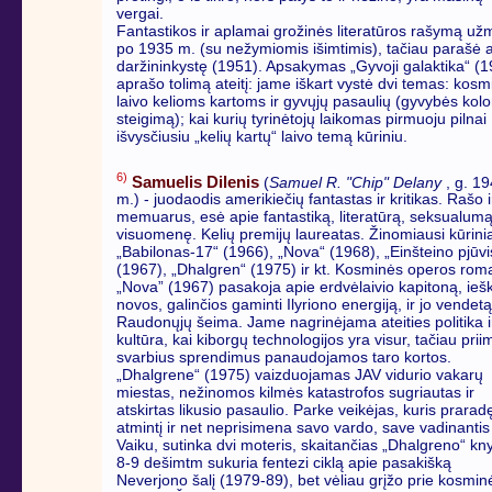
vergai.
Fantastikos ir aplamai grožinės literatūros rašymą už
po 1935 m. (su nežymiomis išimtimis), tačiau parašė 
daržininkystę (1951). Apsakymas „Gyvoji galaktika“ (
aprašo tolimą ateitį: jame iškart vystė dvi temas: kosm
laivo kelioms kartoms ir gyvųjų pasaulių (gyvybės kolo
steigimą); kai kurių tyrinėtojų laikomas pirmuoju pilnai
išvysčiusiu „kelių kartų“ laivo temą kūriniu.
6)
Samuelis Dilenis
(
Samuel R. "Chip" Delany
, g. 1
m.) - juodaodis amerikiečių fantastas ir kritikas. Rašo i
memuarus, esė apie fantastiką, literatūrą, seksualumą
visuomenę. Kelių premijų laureatas. Žinomiausi kūrinia
„Babilonas-17“ (1966), „Nova“ (1968), „Einšteino pjūvi
(1967), „Dhalgren“ (1975) ir kt. Kosminės operos ro
„Nova” (1967) pasakoja apie erdvėlaivio kapitoną, iešk
novos, galinčios gaminti Ilyriono energiją, ir jo vendet
Raudonųjų šeima. Jame nagrinėjama ateities politika i
kultūra, kai kiborgų technologijos yra visur, tačiau prii
svarbius sprendimus panaudojamos taro kortos.
„Dhalgrene“ (1975) vaizduojamas JAV vidurio vakarų
miestas, nežinomos kilmės katastrofos sugriautas ir
atskirtas likusio pasaulio. Parke veikėjas, kuris prarad
atmintį ir net neprisimena savo vardo, save vadinantis
Vaiku, sutinka dvi moteris, skaitančias „Dhalgreno“ kn
8-9 dešimtm sukuria fentezi ciklą apie pasakišką
Neverjono šalį (1979-89), bet vėliau grįžo prie kosmin