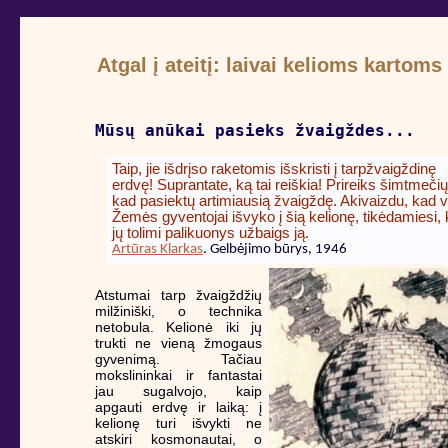
Atgal į ateitį: laivai kelioms kartoms
Mūsų anūkai pasieks žvaigždes...
Taip, jie išdrįso raketomis išskristi į tarpžvaigždinę
erdvę! Suprantate, ką tai reiškia! Prireiks šimtmečių
kad pasiektų artimiausią žvaigždę. Akivaizdu, kad v
Žemės gyventojai išvyko į šią kelionę, tikėdamiesi,
jų tolimi palikuonys užbaigs ją.
Artūras Klarkas
. Gelbėjimo būrys, 1946
Atstumai tarp žvaigždžių
milžiniški, o technika
netobula. Kelionė iki jų
trukti ne vieną žmogaus
gyvenimą. Tačiau
mokslininkai ir fantastai
jau sugalvojo, kaip
apgauti erdvę ir laiką: į
kelionę turi išvykti ne
atskiri kosmonautai, o