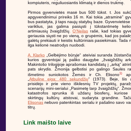
kompiuteris, reguliuosiantis klimatą ir dienos trukmę.
Pirmos gyvenvietės masė bus 500 tūkst. t. Jos sukūr
apgyvendinimui prireiks 16 m. Kai tokia „atraminė” gy
bus pastatyta, ji taps naujų statybų baze. Gyvenvietėse
variklius, jas galima pasiųsti į tūkstantmetę kelio
artimiausių žvaigždžių.
O‘Neilas
rašė, kad tokias gyve
geriausia siųsti ne po vieną, o grupėmis, kad jos palaiky
galėtų prekiauti ir keistis kultūriniais pasiekimais. Tada 
ilga kelionė neatrodys nuobodi.
A. Klarko
„Gelbėjimo būryje“ ateiviai suranda žūstanč
kurios gyventojai ją paliko daugybe „žvaigždžių ark
Makintošo trilogijoje aprašomas kandidatų į „arką“ atrin
pats skrydis. Žmonija gelbstisi po galingo Saulės ra
1)
išmetimo suniokotos Žemės ir Ch. Elisono
aps
„
Atbuline eiga: 480 sekundžių
“ (1973). Beje, šis a
prisidėjo ir prie vieno iškilesnių TV projektų, par
scenarijų mini-serialui „Pasimetę tarp žvaigždžių“. Žmo
katastrofos sprunka iš uždarų biosferų, kuriose
skirtingų kultūrų atstovai, sudaryta grandine. Ta
Elisonas
nebuvo patenkintas serialu ir pašalino savo var
titrų.
Link maišto laive