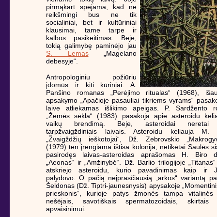
pirmąkart spėjama, kad ne
reikšmingi bus ne tik
socialiniai, bet ir kultūriniai
klausimai, tame tarpe ir
kalbos pasikeitimas. Beje,
tokią galimybę paminėjo jau
S. Lemas
„Magelano
debesyje“.
Antropologiniu požiūriu
įdomūs ir kiti kūriniai. A.
Panšino romanas „Perėjimo ritualas“ (1968), iša
apsakymo „Apačioje pasauliai tikriems vyrams“ pasak
laive atliekamas išlikimo apeigas. P. Sardžento 
„Žemės sėkla“ (1983) pasakoja apie asteroidu kelia
vaikų brendimą. Beje, asteroidai neretai
tarpžvaigždiniais laivais. Asteroidu keliauja M. 
„Žvaigždžių ieškotojai“, Dž. Zebrovskio „Makrogy
(1979) ten įrengiama ištisa kolonija, netikėtai Saulės s
pasirodęs laivas-asteroidas aprašomas H. Biro dil
„Aeonas“ ir „Amžinybė“. Dž. Barlio trilogijoje „Titanas“ 
atskriejo asteroidu, kurio pavadinimas kaip ir Ju
palydovo. O pačią neįprasčiausią „arkos“ variantą pa
Šeldonas (Dž. Tiptri-jaunesnysis) apysakoje „Momentini
prieskonis“, kurioje patys žmonės tampa vitalinės 
nešėjais, savotiškais spermatozoidais, skirtais 
apvaisinimui.