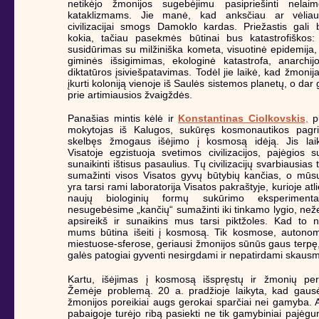
netikėjo žmonijos sugebėjimu pasipriešinti nelai
kataklizmams. Jie manė, kad anksčiau ar vėli
civilizacijai smogs Damoklo kardas. Priežastis gali 
kokia, tačiau pasekmės būtinai bus katastrofiškos
susidūrimas su milžiniška kometa, visuotinė epidemija
giminės išsigimimas, ekologinė katastrofa, anarchij
diktatūros įsiviešpatavimas. Todėl jie laikė, kad žmonija
įkurti koloniją vienoje iš Saulės sistemos planetų, o dar 
prie artimiausios žvaigždės.
Panašias mintis kėlė ir
Konstantinas Ciolkovskis
,
pu
mokytojas iš Kalugos, sukūręs kosmonautikos pagri
skelbęs žmogaus išėjimo į kosmosą idėją. Jis lai
Visatoje egzistuoja svetimos civilizacijos, pajėgios su
sunaikinti ištisus pasaulius. Tų civilizacijų svarbiausias 
sumažinti visos Visatos gyvų būtybių kančias, o mū
yra tarsi rami laboratorija Visatos pakraštyje, kurioje at
naujų biologinių formų sukūrimo eksperimenta
nesugebėsime „kančių“ sumažinti iki tinkamo lygio, než
apsireikš ir sunaikins mus tarsi piktžoles. Kad to n
mums būtina išeiti į kosmosą. Tik kosmose, autonom
miestuose-sferose, geriausi žmonijos sūnūs gaus terpę,
galės patogiai gyventi nesirgdami ir nepatirdami skaus
Kartu, išėjimas į kosmosą išspręstų ir žmonių pert
Žemėje problemą. 20 a. pradžioje laikyta, kad gausė
žmonijos poreikiai augs gerokai sparčiai nei gamyba.
pabaigoje turėjo ribą pasiekti ne tik gamybiniai pajėgu