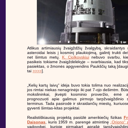
Atlikus artimiausių žvaigždžių žvalgybą, skraidantys 
asteroidai leisis į kosminį plaukiojimą, galintį trukti de
net šimtus metų.
K. Ciolkovskiui
nebuvo svarbu, kie
pasikeis tokiame žvaigždėlėkyje – svarbiausia, kad tik
pasiektas, o žmonės apgyvendins Paukščių taką [daug
tai
>>>>
].
„Kelių kartų laivų“ idėja buvo tokia tolima nuo realizaci
jos rimtai niekas nenagrinėjo iki pat 7-ojo dešimtm. Būt
mokslininkai, įkvėpti kosminio proveržio, ėmė at
prognozuoti apie galimus pirmojo tarpžvaigždinio s
terminus. Tada pasirodė ir skraidančių miestų, kuriuos
gyventi šimtas-kitas projektai.
Realistiškiausią projektą pasiūlė amerikiečių fizikas
F
Daisonas
, kuris 1959 m. parengė atmintinę
„Oriono“ 
vadovybei, kurioje pirmąkart aprašė tarpžvaigždinį