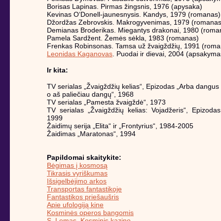
Borisas Lapinas. Pirmas žingsnis, 1976 (apysaka)
Kevinas O‘Donell-jaunesnysis. Kandys, 1979 (romanas)
Džordžas Zebrovskis. Makrogyvenimas, 1979 (romanas
Demianas Broderikas. Miegantys drakonai, 1980 (roma
Pamela Sardžent. Žemės sėkla, 1983 (romanas)
Frenkas Robinsonas. Tamsa už žvaigždžių, 1991 (roma
Leonidas Kaganovas
. Puodai ir dievai, 2004 (apsakyma
Ir kita:
TV serialas „Žvaigždžių kelias“, Epizodas „Arba dangus 
o aš paliečiau dangų“, 1968
TV serialas „Pamesta žvaigždė“, 1973
TV serialas „Žvaigždžių kelias: Vojadžeris“, Epizodas
1999
Žaidimų serija „Elita“ ir „Frontyrius“, 1984-2005
Žaidimas „Maratonas“, 1994
Papildomai skaitykite:
Bėgimas į kosmosą
Tikrasis vyriškumas
Išsigelbėjimo arkos
Transportas fantastikoje
Fantastikos priešaušris
Apie ufologiją kine
Kosminės operos bangomis
S. Lemas. Kosminis kazino