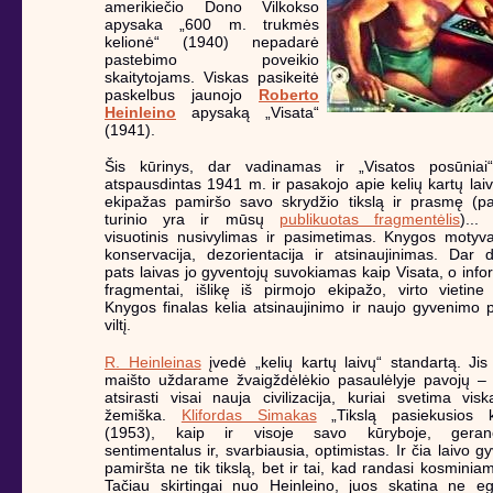
amerikiečio Dono Vilkokso
apysaka „600 m. trukmės
kelionė“ (1940) nepadarė
pastebimo poveikio
skaitytojams. Viskas pasikeitė
paskelbus jaunojo
Roberto
Heinleino
apysaką „Visata“
(1941).
Šis kūrinys, dar vadinamas ir „Visatos posūniai
atspausdintas 1941 m. ir pasakojo apie kelių kartų laiv
ekipažas pamiršo savo skrydžio tikslą ir prasmę (p
turinio yra ir mūsų
publikuotas fragmentėlis
)...
visuotinis nusivylimas ir pasimetimas. Knygos motyv
konservacija, dezorientacija ir atsinaujinimas. Dar 
pats laivas jo gyventojų suvokiamas kaip Visata, o info
fragmentai, išlikę iš pirmojo ekipažo, virto vietine r
Knygos finalas kelia atsinaujinimo ir naujo gyvenimo 
viltį.
R. Heinleinas
įvedė „kelių kartų laivų“ standartą. Ji
maišto uždarame žvaigždėlėkio pasaulėlyje pavojų – 
atsirasti visai nauja civilizacija, kuriai svetima vis
žemiška.
Klifordas Simakas
„Tikslą pasiekusios k
(1953), kaip ir visoje savo kūryboje, gerano
sentimentalus ir, svarbiausia, optimistas. Ir čia laivo gy
pamiršta ne tik tikslą, bet ir tai, kad randasi kosminiam
Tačiau skirtingai nuo Heinleino, juos skatina ne ego