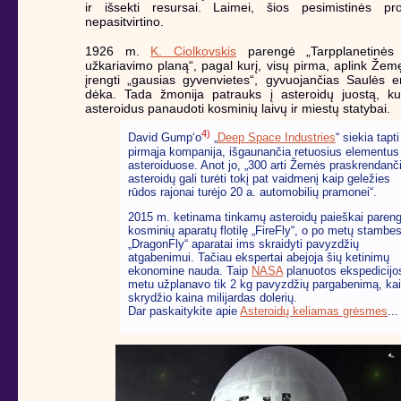
ir išsekti resursai. Laimei, šios pesimistinės pr
nepasitvirtino.
1926 m.
K. Ciolkovskis
parengė „Tarpplanetinės
užkariavimo planą“, pagal kurį, visų pirma, aplink Žem
įrengti „gausias gyvenvietes“, gyvuojančias Saulės e
dėka. Tada žmonija patrauks į asteroidų juostą, ku
asteroidus panaudoti kosminių laivų ir miestų statybai.
4)
David Gump‘o
„
Deep Space Industries
“ siekia tapti
pirmąja kompanija, išgaunančia retuosius elementus
asteroiduose. Anot jo, „300 arti Žemės praskrendanč
asteroidų gali turėti tokį pat vaidmenį kaip geležies
rūdos rajonai turėjo 20 a. automobilių pramonei“.
2015 m. ketinama tinkamų asteroidų paieškai pareng
kosminių aparatų flotilę „FireFly“, o po metų stambes
„DragonFly“ aparatai ims skraidyti pavyzdžių
atgabenimui. Tačiau ekspertai abejoja šių ketinimų
ekonomine nauda. Taip
NASA
planuotos ekspedicijo
metu užplanavo tik 2 kg pavyzdžių pargabenimą, kai
skrydžio kaina milijardas dolerių.
Dar paskaitykite apie
Asteroidų keliamas grėsmes
...