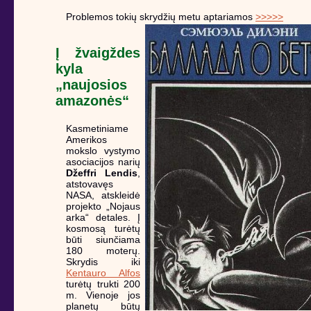
Problemos tokių skrydžių metu aptariamos
>>>>>
Į žvaigždes
kyla
„naujosios
amazonės“
Kasmetiniame
Amerikos
mokslo vystymo
asociacijos narių
Džeffri Lendis
,
atstovavęs
NASA, atskleidė
projekto „Nojaus
arka“ detales. Į
kosmosą turėtų
būti siunčiama
180 moterų.
Skrydis iki
Kentauro Alfos
turėtų trukti 200
m. Vienoje jos
planetų būtų