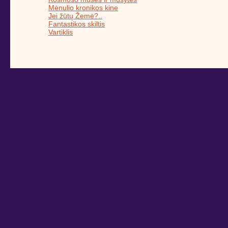
Mėnulio kronikos kine
Jei žūtų Žemė?..
Fantastikos skiltis
Vartiklis