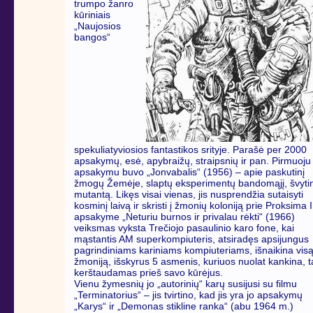
trumpo žanro
kūriniais
„Naujosios
bangos“
spekuliatyviosios fantastikos srityje. Parašė per 2000
apsakymų, esė, apybraižų, straipsnių ir pan. Pirmuoju
apsakymu buvo „Jonvabalis“ (1956) – apie paskutinį
žmogų Žemėje, slaptų eksperimentų bandomąjį, švytin
mutantą. Likęs visai vienas, jis nusprendžia sutaisyti
kosminį laivą ir skristi į žmonių koloniją prie Proksima I
apsakyme „Neturiu burnos ir privalau rėkti“ (1966)
veiksmas vyksta Trečiojo pasaulinio karo fone, kai
mąstantis AM superkompiuteris, atsiradęs apsijungus
pagrindiniams kariniams kompiuteriams, išnaikina vis
žmoniją, išskyrus 5 asmenis, kuriuos nuolat kankina, t
kerštaudamas prieš savo kūrėjus.
Vienu žymesnių jo „autorinių“ karų susijusi su filmu
„Terminatorius“ – jis tvirtino, kad jis yra jo apsakymų
„Karys“ ir „Demonas stikline ranka“ (abu 1964 m.)