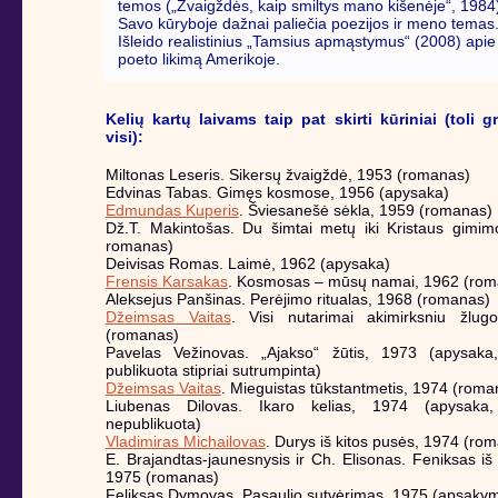
temos („Žvaigždės, kaip smiltys mano kišenėje“, 1984
Savo kūryboje dažnai paliečia poezijos ir meno temas
Išleido realistinius „Tamsius apmąstymus“ (2008) apie
poeto likimą Amerikoje.
Kelių kartų laivams taip pat skirti kūriniai (toli 
visi):
Miltonas Leseris. Sikersų žvaigždė, 1953 (romanas)
Edvinas Tabas. Gimęs kosmose, 1956 (apysaka)
Edmundas Kuperis
. Šviesanešė sėkla, 1959 (romanas)
Dž.T. Makintošas. Du šimtai metų iki Kristaus gimim
romanas)
Deivisas Romas. Laimė, 1962 (apysaka)
Frensis Karsakas
. Kosmosas – mūsų namai, 1962 (rom
Aleksejus Panšinas. Perėjimo ritualas, 1968 (romanas)
Džeimsas Vaitas
. Visi nutarimai akimirksniu žlug
(romanas)
Pavelas Vežinovas. „Ajakso“ žūtis, 1973 (apysak
publikuota stipriai sutrumpinta)
Džeimsas Vaitas
. Mieguistas tūkstantmetis, 1974 (roma
Liubenas Dilovas. Ikaro kelias, 1974 (apysak
nepublikuota)
Vladimiras Michailovas
. Durys iš kitos pusės, 1974 (ro
E. Brajandtas-jaunesnysis ir Ch. Elisonas. Feniksas iš
1975 (romanas)
Feliksas Dymovas. Pasaulio sutvėrimas, 1975 (apsaky