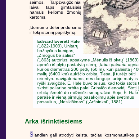
šeimos. Tarpžvaigždiniai
laivai taps gimtaisiais
namais kelioms žmonių
kartoms.
Įdomumo dėlei pridursime
ir tokį istorinį papildymą:
Edward Everett Hale
(1822-1909), Unitarų
bažnyčios kunigas,
„Žmogus be šalies“
(1863) autorius, apsakyme „Mėnulis iš plytų“ (1869)
aprašo iš plytų pastatytą sferą, „labai patvarią ugniai
kurios diametras 200 pėdų (60 m), kuri paleista į 4
mylių (6400 km) aukščio orbitą. Tiesa, ji turėjo būti
orientyru navigatoriams, nes danguje turėjo matytis
ryški žvaigždė. E. Hale buvo teisus, kad tokia stotis t
skristi poliarine orbita palei Grinvičo dienovidį. Stotį į
orbitą išmetė du milžiniški smagračiai. Beje, E. Hale
parašė ir vieną pirmųjų pasakojimų apie svetimus
pasaulius, „Nesikišimas“ („Arfininkai“, 1881).
Arka išrinktiesiems
Š
iandien gali atrodyti keista, tačiau kosmonautikos pi