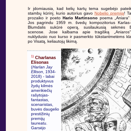
Ir įdomiausia, kad kelių kartų tema sugebėjo pateikt
stambų kūrinį, kurio autorius gavo
Nobelio premiją
! T
prozaiko ir poeto
Hario Martinsono
poema „Aniara“ 
Jos pagrindu 1959 m. švedų kompozitorius Karlas-B
Blumdalis sukūrė operą, susilaukusią sėkmės 
scenose. Jose kalbama apie tragišką „Aniaros“
nuklydusio nuo kurso ir pasmerkto tūkstantmetėms kl
po Visatą, keliautojų likimą.
1)
Charlanas
Elisonas
(
Harlan Jay
Ellison
, 1934-
2018) - labai
produktyvus
žydų kilmės
amerikiečių
rašytojas-
fantastas,
scenaristas,
buvės daugelio
prestižinių
premijų
laureatu.
Garsėjo