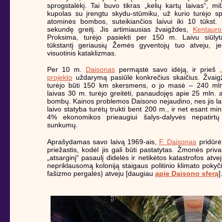
sprogstalėkį. Tai buvo tikras „kelių kartų laivas“, mil
kupolas su įrengtu skydu-stūmiku, už kurio turėjo sp
atominės bombos, suteikiančios laivui iki 10 tūkst.
sekundę greitį. Jis artimiausias žvaigždes,
Kentauro
Proksima, turėjo pasiekti per 150 m. Laivu siūlyta
tūkstantį geriausių Žemės gyventojų tuo atveju, jei
visuotinis kataklizmas.
Per 10 m.
Daisonas
permąstė savo idėją, ir prieš
projekto
uždarymą pasiūlė konkrečius skaičius. Žvaigž
turėjo būti 150 km skersmens, o jo masė – 240 mln.
laivas 30 m. turėjo greitėti, panaudojęs apie 25 mln. 
bombų. Kainos problemos Daisono nejaudino, nes jis la
laivo statyba turėtų trukti bent 200 m., ir net esant mi
4% ekonomikos prieaugiui šalys-dalyvės nepatirtų 
sunkumų.
Aprašydamas savo laivą 1969-ais,
F. Daisonas
pridūrė
priežastis, kodėl jis gali būti pastatytas. Žmonės prival
„atsarginį“ pasaulį didelės ir netikėtos katastrofos atvej
nepriklausomą koloniją staigaus politinio klimato pokyči
fašizmo pergalės) atveju [daugiau
apie Daisono sferą
]