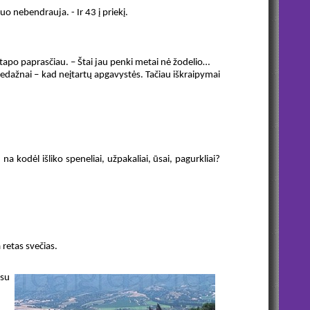
uo nebendrauja. - Ir 43 į priekį.
 tapo paprasčiau. – Štai jau penki metai nė žodelio…
. Nedažnai – kad neįtartų apgavystės. Tačiau iškraipymai
na kodėl išliko speneliai, užpakaliai, ūsai, pagurkliai?
 retas svečias.
 su