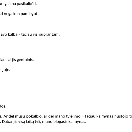
uo galima pasikalbėti.
kad negalima pamiegoti.
savo kalba – tačiau visi suprantam.
ausiai jis gentainis.
ijoje.
dos.
 Ar dėl mūsų pokalbio, ar dėl mano tylėjimo – tačiau kaimynas nustojo transl
 Dabar jis visą laiką tyli, mano blogasis kaimynas.