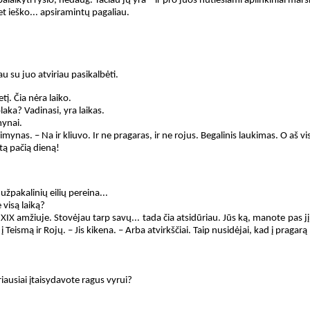
 palaikyti ryšio, nedaug. Tačiau jų yra – ir pro juos nutiesiami aplinkiniai marš
t ieško... apsiramintų pagaliau.
 su juo atviriau pasikalbėti.
tį. Čia nėra laiko.
laka? Vadinasi, yra laikas.
mynai.
kaimynas. – Na ir kliuvo. Ir ne pragaras, ir ne rojus. Begalinis laukimas. O aš 
tą pačią dieną!
š užpakalinių eilių pereina...
 visą laiką?
XIX amžiuje. Stovėjau tarp savų... tada čia atsidūriau. Jūs ką, manote pas j
 į Teismą ir Rojų. – Jis kikena. – Arba atvirkščiai. Taip nusidėjai, kad į pragarą 
riausiai įtaisydavote ragus vyrui?