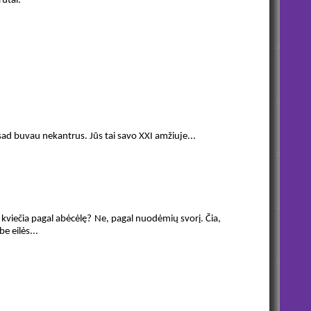
rutai.
visad buvau nekantrus. Jūs tai savo XXI amžiuje...
į kviečia pagal abėcėlę? Ne, pagal nuodėmių svorį. Čia,
be eilės...