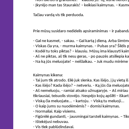
- Nori iškristi iš grandinės? – klausiu jo. Tų, kurie nenori
- Įkyrėjo man tas Staurakis! – keikiasi kaimynas. – Kasme
Tačiau vardą vis tik perduoda.
Prie mūsų susidaro nedidelis apsiraminimas – ir pabandau
- Gal ne kasmet, - sakau. – Gal kartą į dieną. Arba šimtme
- Viskas čia yra, - murma kaimynas. – Pulsas yra? Šildis p
- Kodėl tu toks piktas? – klausiu. Mūsų ima klausyti kai
- Aš ne piktas, aš tik nesu geras, - po pauzės atsiliepia 
- Na ką jūs meluojate! – neišlaikau. – Juk mudu mirėme 
Kaimynas kikena:
- Tai jum tik atrodo. Eilė juk slenka. Kas išėjo, į jų vietą i
- Kas išėjo? Kada išėjo? – netveriu. - Ką jūs čia meluojate
- Aš nemeluoju, - ramiai atsako užnugaryje. – Aš miriau 
tikriausiai, teisuolis stovėjo. Nespėjo kojų apšilti – iškart
- Viską čia meluojate... – kartoju. – Viską tu meluoji...
- O kaip jums su nuodėmėmis? – domisi kaimynas.
- Normaliai. Kaip visiems.
- Figūrėlė gundanti, - jausmingai tarsteli kaimynas. – Tik
- Ištekėjusi nebuvau.
- Vis tiek pablūdindavai.