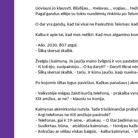
Lioviausi jo klausyti. Blūdijau... melavau... vogiau... 
Pagal gandus eilėje su tokiu nuodėmių rinkiniu po Teismo
O dar yra gandų, kad tai visai ne Paskutinis Teismas: kad
Kalba ir apie tai, kad mes netikri. Kad mus atgamino ko
- Alio. 2030. 807 atgal.
- Šilką skersai skalbk.
Žvelgiu į kaimyną. Jis jaučia mano žvilgsnį ir vos pastebim
- Iš toli ėjo, susipainiojo... O ką daryti? – Daryti tikrai nė
- Šilką skersai skalbk, - tariu. Ir kūnu jaučiu, kaip nueina
Po kojomis šiltas lygus paviršius. Kažkas panašaus į akmenį
- Vaikystėje mėgau žaisti kurčią telefoną, - prakalba vyra
XIX amžius, ar ne? – klausiu su ironija.
Kaimynas akimirksniui nutyla. Tada triuškinančiai prabyl
- Argi telefonas ne XIX amžiuje pasirodė?
- Telefonas, gai ir 19-ame, - atsakau. – O štai žaidimai su
- Susikirtau, būna, - atsidūsta kaimynas. – Norėjau kažkai
- Anksčiau ar vėliau viskas baigsis, - kalba kaimynas. – Vi