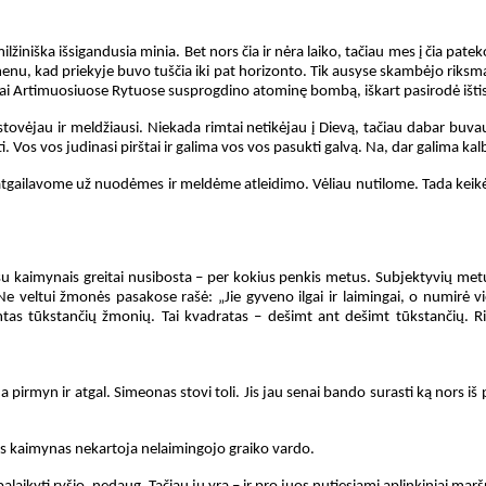
 milžiniška išsigandusia minia. Bet nors čia ir nėra laiko, tačiau mes į čia pa
menu, kad priekyje buvo tuščia iki pat horizonto. Tik ausyse skambėjo riksmai
Kai Artimuosiuose Rytuose susprogdino atominę bombą, iškart pasirodė išti
stovėjau ir meldžiausi. Niekada rimtai netikėjau į Dievą, tačiau dabar buvau į
ti. Vos vos judinasi pirštai ir galima vos vos pasukti galvą. Na, dar galima kalb
tgailavome už nuodėmes ir meldėme atleidimo. Vėliau nutilome. Tada keikėm
s su kaimynais greitai nusibosta – per kokius penkis metus. Subjektyvių met
 Ne veltui žmonės pasakose rašė: „Jie gyveno ilgai ir laimingai, o numirė vie
tas tūkstančių žmonių. Tai kvadratas – dešimt ant dešimt tūkstančių. Rib
da pirmyn ir atgal. Simeonas stovi toli. Jis jau senai bando surasti ką nors iš
tas kaimynas nekartoja nelaimingojo graiko vardo.