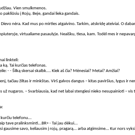
Nežudžiau. Vien smulkmenos.
 pakliūsiu į Rojų. Beje, gandai lieka gandais.
 Dievo nėra. Kad mus po mirties atgaivino. Tarkim, atskridę ateiviai. O daba
mpiuteryje, virtualiame pasaulyje. Neaišku, tiesa, kam. Todėl mes ir nepava
ai linkteli:
ra ką. Tai kurčias telefonas.
 eile: - - Šilką skersai skalbk.... Kiek aš čia? Mėnesiai? Metai? Amžiai?
, tačiau žiltas ir minkštas. Virš galvos dangus – kitas paviršius, lygus ir ner
s už nugaros. – Svarbiausia, kad net labai stengiesi nieko nesupainioti – vis t
a:
 kurčiu telefonu...
p tave pralinksminti...BR> - Tai jau dėkui...
si gausime savo, keliausim į rojų, pragarą... arba atgimsime... Kur nors vyksim.