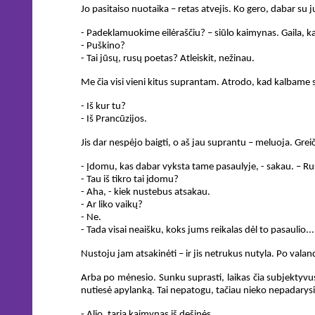
Jo pasitaiso nuotaika – retas atvejis. Ko gero, dabar su j
- Padeklamuokime eilėraščiu? – siūlo kaimynas. Gaila, 
- Puškino?
- Tai jūsų, rusų poetas? Atleiskit, nežinau.
Me čia visi vieni kitus suprantam. Atrodo, kad kalbame 
- Iš kur tu?
- Iš Prancūzijos.
Jis dar nespėjo baigti, o aš jau suprantu – meluoja. Greiči
- Įdomu, kas dabar vyksta tame pasaulyje, - sakau. – Rus
- Tau iš tikro tai įdomu?
- Aha, - kiek nustebus atsakau.
- Ar liko vaikų?
- Ne.
- Tada visai neaišku, koks jums reikalas dėl to pasaulio...
Nustoju jam atsakinėti – ir jis netrukus nutyla. Po valan
Arba po mėnesio. Sunku suprasti, laikas čia subjektyvus.
nutiesė apylanką. Tai nepatogu, tačiau nieko nepadarysi.
- Alio, taria kaimynas iš dešinės.