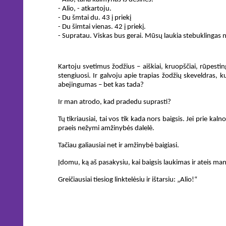
- Alio, - atkartoju.
- Du šmtai du. 43 į priekį
- Du šimtai vienas. 42 į priekį.
- Supratau. Viskas bus gerai. Mūsų laukia stebuklingas nauj
Kartoju svetimus žodžius – aiškiai, kruopščiai, rūpestin
stengiuosi. Ir galvoju apie trapias žodžių skeveldras, k
abejingumas – bet kas tada?
Ir man atrodo, kad pradedu suprasti?
Tų tikriausiai, tai vos tik kada nors baigsis. Jei prie kaln
praeis nežymi amžinybės dalelė.
Tačiau galiausiai net ir amžinybė baigiasi.
Įdomu, ką aš pasakysiu, kai baigsis laukimas ir ateis mano 
Greičiausiai tiesiog linktelėsiu ir ištarsiu: „Alio!“