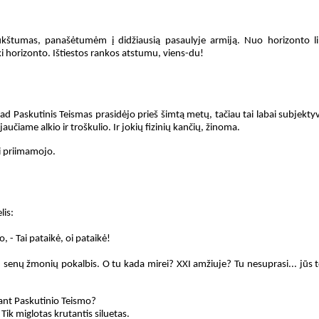
ukštumas, panašėtumėm į didžiausią pasaulyje armiją. Nuo horizonto l
ki horizonto. Ištiestos rankos atstumu, viens-du!
kad Paskutinis Teismas prasidėjo prieš šimtą metų, tačiau tai labai subjekty
učiame alkio ir troškulio. Ir jokių fizinių kančių, žinoma.
iki priimamojo.
lis:
 - Tai pataikė, oi pataikė!
.. senų žmonių pokalbis. O tu kada mirei? XXI amžiuje? Tu nesuprasi... jūs 
kiant Paskutinio Teismo?
. Tik miglotas krutantis siluetas.