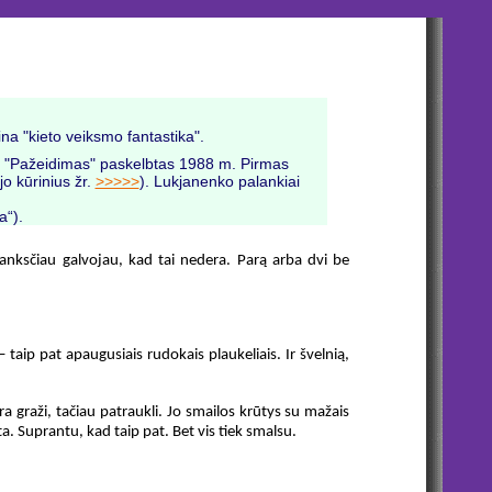
ina "kieto veiksmo fantastika".
s "Pažeidimas" paskelbtas 1988 m. Pirmas
jo kūrinius žr.
>>>>>
). Lukjanenko palankiai
a“).
anksčiau galvojau, kad tai nedera. Parą arba dvi be
aip pat apaugusiais rudokais plaukeliais. Ir švelnią,
ėra graži, tačiau patraukli. Jo smailos krūtys su mažais
eta. Suprantu, kad taip pat. Bet vis tiek smalsu.