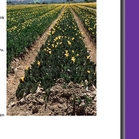
ink
vu.
ten