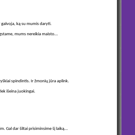
r galvoja, ką su mumis daryti.
rgstame, mums nereikia maisto...
yškiai spindintis. Ir žmonių jūra aplink.
iek išeina juokingai.
 Gal dar šiltai prisiminsime šį laiką...