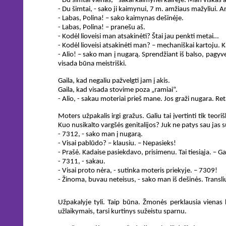
- Du šimtai vienas, - sakai kaimynei kairėje. Man viskas ai
- Du šimtai, - sako ji kaimynui, 7 m. amžiaus mažyliui. Ar 
- Labas, Polina! – sako kaimynas dešinėje.
- Labas, Polina! – pranešu aš.
- Kodėl lioveisi man atsakinėti? Štai jau penkti metai…
- Kodėl lioveisi atsakinėti man? – mechaniškai kartoju. K
- Alio! – sako man į nugarą. Sprendžiant iš balso, pagyve
visada būna meistriški.
Gaila, kad negaliu pažvelgti jam į akis.
Gaila, kad visada stovime poza „ramiai“.
- Alio, - sakau moteriai prieš mane. Jos graži nugara. Ret
Moters užpakalis irgi gražus. Galiu tai įvertinti tik teo
Kuo nusikalto vargšės genitalijos? Juk ne patys sau jas 
- 7312, - sako man į nugarą.
- Visai pablūdo? – klausiu. – Nepasieks!
- Prašė. Kadaise pasiekdavo, prisimenu. Tai tiesiąja. – Gal 
- 7311, - sakau.
- Visai proto nėra, - sutinka moteris priekyje. – 7309!
- Žinoma, buvau neteisus, - sako man iš dešinės. Transliuo
Užpakalyje tyli. Taip būna. Žmonės perklausia vienas 
užlaikymais, tarsi kurtinys sužeistu sparnu.