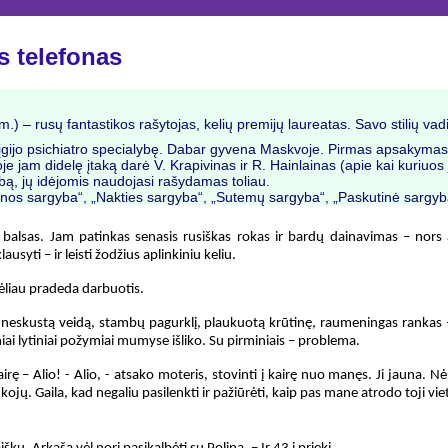
s telefonas
.) – rusų fantastikos rašytojas, kelių premijų laureatas. Savo stilių vad
gijo psichiatro specialybę. Dabar gyvena Maskvoje. Pirmas apsakyma
 jam didelę įtaką darė V. Krapivinas ir R. Hainlainas (apie kai kuriuos 
ybą, jų idėjomis naudojasi rašydamas toliau.
ienos sargyba“, „Nakties sargyba“, „Sutemų sargyba“, „Paskutinė sargyb
balsas. Jam patinkas senasis rusiškas rokas ir bardų dainavimas – nors 
usyti – ir leisti žodžius aplinkiniu keliu.
 vėliau pradeda darbuotis.
neskustą veidą, stambų pagurklį, plaukuotą krūtinę, raumeningas rankas – t
iai lytiniai požymiai mumyse išliko. Su pirminiais – problema.
airę – Alio! - Alio, - atsako moteris, stovinti į kairę nuo manęs. Ji jauna. N
p kojų. Gaila, kad negaliu pasilenkti ir pažiūrėti, kaip pas mane atrodo toji vi