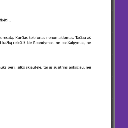
kėti...
eks adresatą. Kurčias telefonas nenumaldomas. Tačiau aš
turi kažką reikšti? Ne išbandymas, ne pasišaipymas, ne
ks per jį šilko skiautele, tai jis susitrins anksčiau, nei