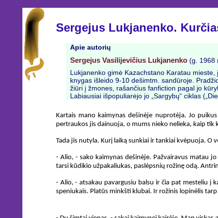
Sergejus Lukjanenko. Kurčia
Apie autorių
Sergejus Vasilijevičius Lukjanenko
(g. 1968 m
Lukjanenko gimė Kazachstano Karatau mieste, į
knygas išleido 9-10 dešimtm. sandūroje. Pradžioje
žiūri į žmones, rašančius fanfiction pagal jo kūr
Labiausiai išpopuliarėjo jo „Sargybų“ ciklas („D
Kartais mano kaimynas dešinėje nuprotėja. Jo puikus 
pertraukos jis dainuoja, o mums nieko nelieka, kaip tik kla
Tada jis nutyla. Kurį laiką sunkiai ir tankiai kvėpuoja. O
- Alio, - sako kaimynas dešinėje. Pažvairavus matau jo 
tarsi kūdikio užpakaliukas, paslėpsnių rožinę odą. Antrin
- Alio, - atsakau pavargusiu balsu ir čia pat mesteliu į k
speniukais. Platūs minkšti klubai. Ir rožinis lopinėlis tar