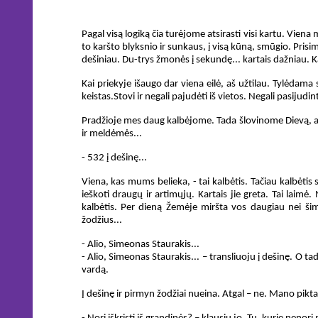
Pagal visą logiką čia turėjome atsirasti visi kartu. Viena
to karšto blyksnio ir sunkaus, į visą kūną, smūgio. Prisi
dešiniau. Du-trys žmonės į sekundę... kartais dažniau. 
Kai priekyje išaugo dar viena eilė, aš užtilau. Tylėdama 
keistas.Stovi ir negali pajudėti iš vietos. Negali pasijudin
Pradžioje mes daug kalbėjome. Tada šlovinome Dievą, a
ir meldėmės...
- 532 į dešinę...
Viena, kas mums belieka, - tai kalbėtis. Tačiau kalbėti
ieškoti draugų ir artimųjų. Kartais jie greta. Tai laimė.
kalbėtis. Per dieną Žemėje miršta vos daugiau nei šim
žodžius...
- Alio, Simeonas Staurakis...
- Alio, Simeonas Staurakis... – transliuoju į dešinę. O ta
vardą.
Į dešinę ir pirmyn žodžiai nueina. Atgal – ne. Mano pik