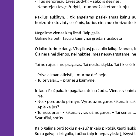
- Ir aš nenorėjau tavęs žudyti! – sako iš dešinės.
- Nenorėjau tavęs žudyti, - nuobodžiai retransliuoju
Pakilus aukštyn, į tik angelams pasiekiamas kalnų a
horizonto stovintys eilėmis, kurios eina nuo horizonto i
Negalime vienas kitą liesti. Taip gaila.
Galime kalbėti. Tačiau kaimynai greitai nusibosta
O laiko turime daug. Visą likusį pasaulio laiką. Manau, 
Čia nėra nei dienos, nei nakties, mes nepavargstame, neja
Tai ne rojus ir ne pragaras. Tai ne skaistykla. Tai tik eilė 
- Privalai man atleisti, - murma dešinėje.
- Tu privalai... – pranešu kaimynei.
Ir tada iš užpakalio pagaliau ateina žodis. Vienas vieninte
- Ne.
- Ne, - perduodu pirmyn. Vyras už nugaros kikena ir sako,
- Apie ką jūs?
- Tu nesuprasi, - kikena vyras už nugaros. – Tai senas .
švaručiai, sotūs..
Kaip galima būti tokiu niekšu? Ir kaip piktdžiugauti lau
Suku galvą, kiek galiu, tačiau taip ir nepavyksta jį išvysti