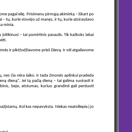
tekome pagal eilę. Prisimenu pirmąją akimirką – iškart po
 – tų, kurie stovėjo už manęs, ir tų, kurie atsirasdavo
sa minia.
sitikinusi – tai pomirtinis pasaulis. Tik kažkoks labai
ėti.
ės ir piktžodžiavome prieš Dievą. Ir vėl atgailavome
ų, nes čia nėra laiko. Ir tada žmonės aplinkui pradeda
ną dieną“. Jei tą pačią dieną – tai galima susirasti ir
inis, beje, atstumas, kuriuo grandinė gali perduoti
 pažįstamų. Kol kas nepavyksta. Niekas neatsiliepia į jo