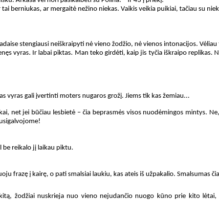
šku. Arkaša vėl nori pasikalbėti su Polina. – Ir 43 į priekį.
tai berniukas, ar mergaitė nežino niekas. Vaikis veikia puikiai, tačiau su niek
adaise stengiausi neiškraipyti nė vieno žodžio, nė vienos intonacijos. Vėliau
nęs vyras. Ir labai piktas. Man teko girdėti, kaip jis tyčia iškraipo replikas
as vyras gali įvertinti moters nugaros grožį. Jiems tik kas žemiau...
riškai, net jei būčiau lesbietė – čia beprasmės visos nuodėmingos mintys. Ne, 
susigalvojome!
be reikalo jį laikau piktu.
ju frazę į kairę, o pati smalsiai laukiu, kas ateis iš užpakalio. Smalsumas čia
kitą, žodžiai nuskrieja nuo vieno nejudančio nuogo kūno prie kito lėtai,