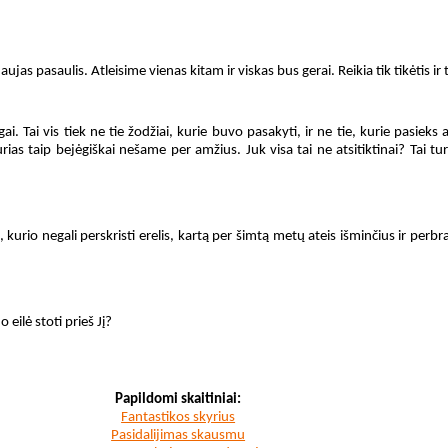
as pasaulis. Atleisime vienas kitam ir viskas bus gerai. Reikia tik tikėtis ir ti
gai. Tai vis tiek ne tie žodžiai, kurie buvo pasakyti, ir ne tie, kurie pasi
urias taip bejėgiškai nešame per amžius. Juk visa tai ne atsitiktinai? Tai 
o, kurio negali perskristi erelis, kartą per šimtą metų ateis išminčius ir perbrau
eilė stoti prieš Jį?
Papildomi skaitiniai:
Fantastikos skyrius
Pasidalijimas skausmu