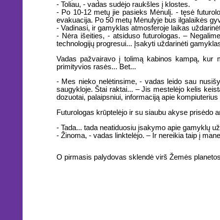
- Toliau, - vadas sudėjo raukšles į klostes.
- Po 10-12 metų jie pasieks Mėnulį. - tęsė futuro
evakuacija. Po 50 metų Mėnulyje bus ilgalaikės gyv
- Vadinasi, ir gamyklas atmosferoje laikas uždarinėti
- Nėra išeities, - atsiduso futurologas. – Negalime
technologijų progresui... Įsakyti uždarinėti gamykla
Vadas pažvairavo į tolimą kabinos kampą, kur mir
primityvios rasės... Bet...
- Mes nieko nelėtinsime, - vadas leido sau nusišyps
saugykloje. Štai raktai... – Jis mestelėjo kelis ke
dozuotai, palaipsniui, informaciją apie kompiuterius i
Futurologas krūptelėjo ir su siaubu akyse prisėdo 
- Tada... tada neatiduosiu įsakymo apie gamyklų u
- Žinoma, - vadas linktelėjo. – Ir nereikia taip į mane
O pirmasis palydovas sklendė virš Žemės planetos