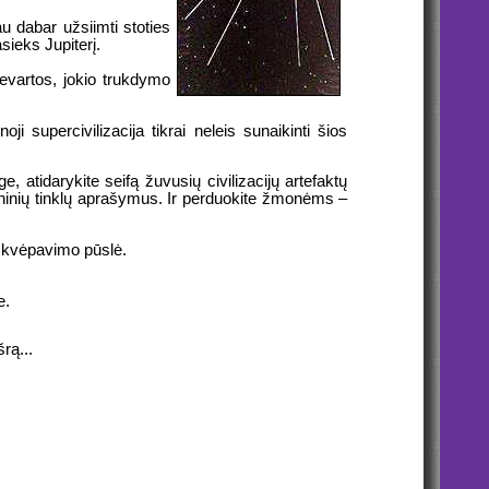
u dabar užsiimti stoties
ieks Jupiterį.
rievartos, jokio trukdymo
supercivilizacija tikrai neleis sunaikinti šios
 atidarykite seifą žuvusių civilizacijų artefaktų
troninių tinklų aprašymus. Ir perduokite žmonėms –
ė kvėpavimo pūslė.
e.
rą...