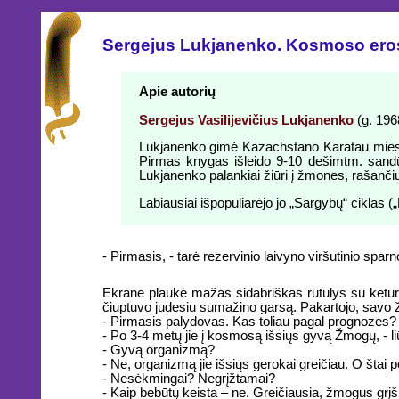
Sergejus Lukjanenko. Kosmoso ero
Apie autorių
Sergejus Vasilijevičius Lukjanenko
(g. 1968
Lukjanenko gimė Kazachstano Karatau miest
Pirmas knygas išleido 9-10 dešimtm. sandūro
Lukjanenko palankiai žiūri į žmones, rašančiu
Labiausiai išpopuliarėjo jo „Sargybų“ ciklas
- Pirmasis, - tarė rezervinio laivyno viršutinio spa
Ekrane plaukė mažas sidabriškas rutulys su ketur
čiuptuvo judesiu sumažino garsą. Pakartojo, savo
- Pirmasis palydovas. Kas toliau pagal prognozes?
- Po 3-4 metų jie į kosmosą išsiųs gyvą Žmogų, - liū
- Gyvą organizmą?
- Ne, organizmą jie išsiųs gerokai greičiau. O štai
- Nesėkmingai? Negrįžtamai?
- Kaip bebūtų keista – ne. Greičiausia, žmogus grįš