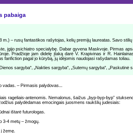
s pabaiga
 m.) – rusų fantastikos rašytojas, kelių premijų laureatas. Savo stilių
e, įgijo psichiatro specialybę. Dabar gyvena Maskvoje. Pirmas a
je. Pradžioje jam didelę įtaką darė V. Krapivinas ir R. Hainlainas
s fanfiction pagal jo kūrybą, jų idėjomis naudojasi rašydamas toliau.
 („Dienos sargyba“, „Nakties sargyba“, „Sutemų sargyba“, „Paskutinė s
rno vadas. – Pirmasis palydovas...
iais rageliais-antenomis. Nemalonus, šaižus „byp-byp-byp" stukse
 žodžius palydėdamas emocingais juosmens raukšlių judesiais:
dnai ištarė futurologas.
 po 3-4 metų – žmogų.
 į žemę.