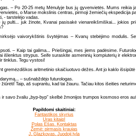
logas. – Po 20-25 metų Mėnulyje bus jų gyvenvietės. Mums reikia ja
envietės, o Marse mokslinis centras, pirmoji žemiečių ekspedicija pas
, - tarstelėjo vadas.
 jų pulti... juk žinote, Kvanai pasisakė vienareikšmiškai... jokios p
s?
ksėjo vaivorykštinis švytėjimas – Kvanų stebėjimo modulis. Senoji 
oti. – Kaip tai galima... Priešingai, mes jiems padėsime. Futurologe,
istai išlenktus strypus. Seife suraskite asmeninių kompiuterių ir elek
r tinklus. Tegu vystosi!
ant gremėzdiškos aritmetinio skaičiuotuvo dėžės. Ant jo kaklo išsipūt
ždarymą... – sušnabždėjo futurologas.
 žiūrėti! Taip, aš suprantu, kad tai žiauru. Tačiau kitos išeities neturim
 ir savo žvaliu „byp-byp" skelbė žmonijos trumpos kosmoso eros auš
Papildomi skaitiniai:
Fantastikos skyrius
Uras kitaip!
Polas Ešas. Kontaktas
Žemė: pirmasis kraujas
J. Glazkovas. Juodoji tyla