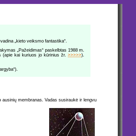
 vadina „kieto veiksmo fantastika“.
psakymas „Pažeidimas“ paskelbtas 1988 m.
 (apie kai kuriuos jo kūrinius žr.
>>>>>
).
argyba“).
no ausinių membranas. Vadas susiraukė ir lengvu