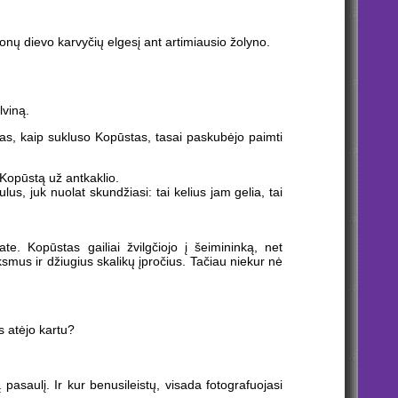
nų dievo karvyčių elgesį ant artimiausio žolyno.
lviną.
amas, kaip sukluso Kopūstas, tasai paskubėjo paimti
 Kopūstą už antkaklio.
s, juk nuolat skundžiasi: tai kelius jam gelia, tai
te. Kopūstas gailiai žvilgčiojo į šeimininką, net
smus ir džiugius skalikų įpročius. Tačiau niekur nė
s atėjo kartu?
asaulį. Ir kur benusileistų, visada fotografuojasi