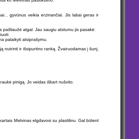
sa ko Melvinas pasitikslino:
i... gyvūnus veikia erzinančiai. Jis labai geras ir
as pašliaužė atgal. Jau saugiu atstumu jis pasakė:
iuoti.
ma palaikyti atsiprašymu.
 nutrinti ir išsipurtino ranką. Žvairuodamas į šunį,
raukė pinigą. Jo veidas iškart nušvito.
kartais Melvinas elgdavosi su plastilinu. Gal būtent