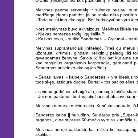
O apie „teisingos tvarkos pažeidimą“ ir kalbos nebuv
Melvinas paėmė servetėlę ir sulenkė pusiau, numa
medžiaga įdomu padirbti, jei po ranka nėra plastilin
- Tada veikti ima ekologija. Bet kuris gyvūnas yra ide
Nors atsakymas buvo akivaizdus, Melvinas iškėlė sav
- Niekas nemezga tokių ilgų šalikų?
- Kažkas tokio, - sutiko Sandersas. – Gyvūnai – natūra
Melvinas suprantančiais linktelėjo. Prieš du metus į
uždrausti kirtimus, gindami reliktinių pelėdų, iki to
gyvendamas žemyne. Saloje iki šiol bet kuriame suve
kad renginius organizavo korporacija, gaminanti pl
Sandersas prisirinko ekologijos žinių.
- Senas laivas, - kalbėjo Sandersas, - yra idealus t
tuos skęs, atsidūrė dugne. Burtai – tos pačios eilės, t
Jis vienu gurkšniu užbaigė alų, sumaigė tuščią skardi
- Jei nori pastebėti burtus, atidžiai stebėk savo šunį. 
Melvinas nenoriai nuleido akis. Kopūstas snaudė, iš k
Sanderso kalba jį nuliūdino. Su darbu prie „Super-k
raganos , o ne stipraus 60-mečio vyro su kumščiais,
Melvinas norėjo paklausti, ką reiškia tie paslaptin
skalikui.