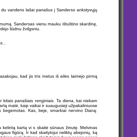
ip du vandens lašai panašus į Sanderso ankstyvųjų
inksmumą. Sandersas vienu mauku ištuštino skardinę,
dėjo liūdnu žvilgsniu.
s...
asakojau, kad jis tris metus iš eilės laimėjo pirmą
ir kitais panašiais renginiais. Ta diena, kai niekam
rtą matė, kaip vaikai ir suaugusieji užpakaliniuose
is begemotas. Kas, beje, smarkiai nervino Dianą:
u kelintą kartą vi s skaitė sūnaus žinutę. Melvinas
ogaus figūrą. Ir kad skaitytojui neliktų abejonių, ką