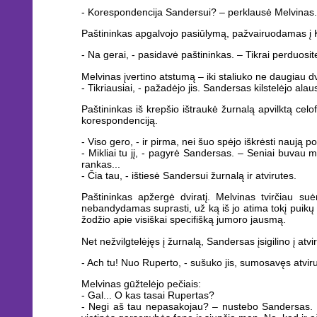
- Korespondencija Sandersui? – perklausė Melvinas. –
Paštininkas apgalvojo pasiūlymą, pažvairuodamas į K
- Na gerai, - pasidavė paštininkas. – Tikrai perduosit
Melvinas įvertino atstumą – iki staliuko ne daugiau d
- Tikriausiai, - pažadėjo jis. Sandersas kilstelėjo ala
Paštininkas iš krepšio ištraukė žurnalą apvilktą celo
korespondenciją.
- Viso gero, - ir pirma, nei šuo spėjo iškrėsti naują
- Mikliai tu jį, - pagyrė Sandersas. – Seniai buvau 
rankas...
- Čia tau, - ištiesė Sandersui žurnalą ir atvirutes.
Paštininkas apžergė dviratį. Melvinas tvirčiau suė
nebandydamas suprasti, už ką iš jo atima tokį puikų 
žodžio apie visiškai specifišką jumoro jausmą.
Net nežvilgtelėjęs į žurnalą, Sandersas įsigilino į at
- Ach tu! Nuo Ruperto, - sušuko jis, sumosavęs atvirut
Melvinas gūžtelėjo pečiais:
- Gal... O kas tasai Rupertas?
- Negi aš tau nepasakojau? – nustebo Sandersas. – M