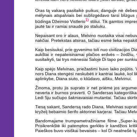
Oras tą vakarą pasitaikė puikus; danguje nė debesėlio
mėlynais atspalviais bei sublizgėdavo tarsi blizgus 
1)
būdinga Džeimso Vistlerio
stiliui. Tik gamtos impre
jautė tai ir ramiai snaudė po staliuku.
Nepaisant oro ir alaus, Melvino nuotaika visai nebuvo
nakčiai. Pretekstas atsiras, tačiau esmė lieka nepaki
Kaip besisuksi, prie gyvenimo toli nuo civilizacijos Di
aukštai ir nepateisinamai plačios erdvės – žodžiu, v
susitaikyti, tai trys mėnesiai Saloje Di tapo per sunk
Kaip spėjo Melvinas, priežastimi buvo laiko pojūtis. 
nors Diana stengėsi neskubėti ir kantriai laukė, kol l
aplinkybe, Diana siuto, o kliūdavo, aišku, Melvinui.
Žinoma, protu jis suprato ir net priėmė jos argumen
neverta ir burnos praverti. O Sandersas kategoriškai 
Ledi Sju sučiupo šakniavaisiai-mutantai. Tačiau skir
Tiesą sakant, Sandersą rado Diana. Melvinas supratimo
kryželį bebaimio šerifo aktorinei karjerai. Tačiau Melv
Bandomajame trumpametražiniame filme „Super-kurm
Prisikrenkštė iki patemptos gerklės ir kandžios kritik
Paieškos buvo visiškai bevaisės – kol Di neatnešė tų