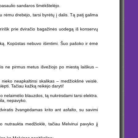
 pasaulio sandaros šmėkštelėjo.
u rėmu drebėjo, tarsi byrėtų į dalis. Tą patį galima
pririšk prie dviračio bagažinės uodegą iš konservų
tvarką. Kopūstas nebuvo išimtimi. Šuo pašoko ir ėmė
šelis ne pirmus metus išvežiojo po miestą laiškus –
nieko neapkaltinsi skalikas – medžioklinė veislė.
ėpti. Tačiau kažką reikėjo daryti!
uo nelaimėlio blauzdos, tą nukrėsdami tarsi elektra.
ila, nepavyko.
dviratis žvangėdamas krito ant asfalto, su savimi
o nutraukta medžioklė, tačiau Melvinui pavyko jį