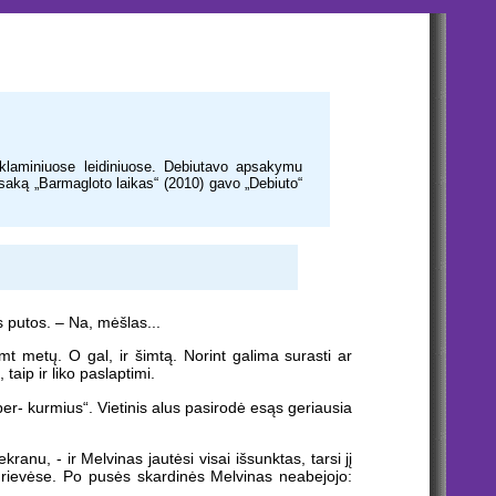
eklaminiuose leidiniuose. Debiutavo apsakymu
aką „Barmagloto laikas“ (2010) gavo „Debiuto“
s putos. – Na, mėšlas...
mt metų. O gal, ir šimtą. Norint galima surasti ar
taip ir liko paslaptimi.
er- kurmius“. Vietinis alus pasirodė esąs geriausia
ranu, - ir Melvinas jautėsi visai išsunktas, tarsi jį
 rievėse. Po pusės skardinės Melvinas neabejojo: