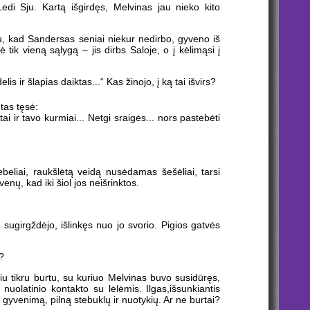
di Sju. Kartą išgirdęs, Melvinas jau nieko kito
iau, kad Sandersas seniai niekur nedirbo, gyveno iš
 tik vieną sąlygą – jis dirbs Saloje, o į kėlimąsi į
lis ir šlapias daiktas...“ Kas žinojo, į ką tai išvirs?
tas tęsė:
ai ir tavo kurmiai... Netgi sraigės... nors pastebėti
beliai, raukšlėtą veidą nusėdamas šešėliai, tarsi
nų, kad iki šiol jos neišrinktos.
sugirgždėjo, išlinkęs nuo jo svorio. Pigios gatvės
?
eliu tikru burtu, su kuriuo Melvinas buvo susidūręs,
nuolatinio kontakto su lėlėmis. Ilgas,išsunkiantis
 gyvenimą, pilną stebuklų ir nuotykių. Ar ne burtai?