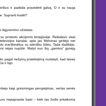
rštus ir padeda pravėdinti galvą. O ir su nauja
se. Supranti kodėl?
Tai išgyvenimo užstatas.
 su protesto akcijomis lentpjūvėje. Reikalavo visai
 televizijos kanalai; apie jas Melvinas girdėjo net
o marškinėlius su isterišku šūkiu. Tada išaiškėjo,
tarsi vėjas nupūtė. Matyt nuo šių „gamtos“ gynėjų
oko pagal nežymų pratekėjimą nustatyti, kad laivas
a ir bijo.
skambėjo kaip grėsmingas perspėjimas, vertas senės
buvo nepaprastai baisi – kiek tas žodis pritaikoma