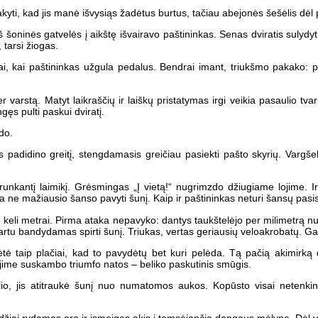
kyti, kad jis manė išvysiąs žadėtus burtus, tačiau abejonės šešėlis dėl
š šoninės gatvelės į aikštę išvairavo paštininkas. Senas dviratis sulydyt
 tarsi žiogas.
riai, kai paštininkas užgula pedalus. Bendrai imant, triukšmo pakako: 
er varstą. Matyt laikraščių ir laiškų pristatymas irgi veikia pasaulio 
gęs pulti paskui dviratį.
do.
jis padidino greitį, stengdamasis greičiau pasiekti pašto skyrių. Varg
nkantį laimikį. Grėsmingas „Į vietą!“ nugrimzdo džiugiame lojime. Ir 
ne mažiausio šanso pavyti šunį. Kaip ir paštininkas neturi šansų pasisl
ko keli metrai. Pirma ataka nepavyko: dantys taukštelėjo per milimetrą n
rtu bandydamas spirti šunį. Triukas, vertas geriausių veloakrobatų. Ga
ėtė taip plačiai, kad to pavydėtų bet kuri pelėda. Tą pačią akimirką 
ojime suskambo triumfo natos – beliko paskutinis smūgis.
lio, jis atitraukė šunį nuo numatomos aukos. Kopūsto visai netenkin