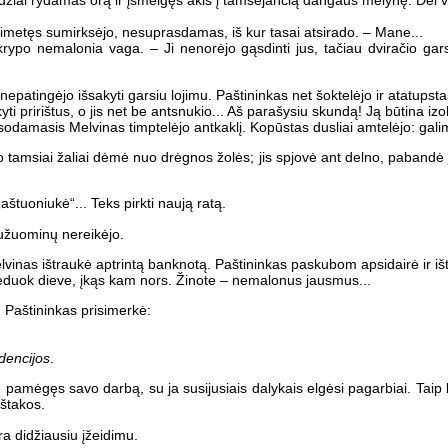
žiai rydamas orą ir įsmeigęs akis į tamsėjančią dangaus mėlynę. Dėl vi
asimetęs sumirksėjo, nesuprasdamas, iš kur tasai atsirado. – Mane...
krypo nemalonia vaga. – Ji nenorėjo gąsdinti jus, tačiau dviračio garsa
nepatingėjo išsakyti garsiu lojimu. Paštininkas net šoktelėjo ir atatupst
yti pririštus, o jis net be antsnukio... Aš parašysiu skundą! Ją būtina izol
ypsodamasis Melvinas timptelėjo antkaklį. Kopūstas dusliai amtelėjo: gali
o tamsiai žaliai dėmė nuo drėgnos žolės; jis spjovė ant delno, pabandė ją
„aštuoniukė“... Teks pirkti naują ratą.
 užuominų nereikėjo.
vinas ištraukė aptrintą banknotą. Paštininkas paskubom apsidairė ir išt
ai, neduok dieve, įkąs kam nors. Žinote – nemalonus jausmus...
. Paštininkas prisimerkė:
dencijos
.
, pamėgęs savo darbą, su ja susijusiais dalykais elgėsi pagarbiai. Taip 
ištakos.
ra didžiausiu įžeidimu.