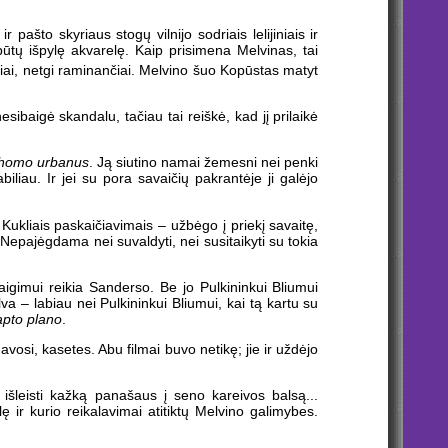
ašto skyriaus stogų vilnijo sodriais lelijiniais ir
 būtų išpylę akvarelę. Kaip prisimena Melvinas, tai
miai, netgi raminančiai. Melvino šuo Kopūstas matyt
ibaigė skandalu, tačiau tai reiškė, kad jį prilaikė
homo urbanus
. Ją siutino namai žemesni nei penki
liau. Ir jei su pora savaičių pakrantėje ji galėjo
 Kukliais paskaičiavimais – užbėgo į priekį savaitę,
. Nepajėgdama nei suvaldyti, nei susitaikyti su tokia
aigimui reikia Sanderso. Be jo Pulkininkui Bliumui
va – labiau nei Pulkininkui Bliumui, kai tą kartu su
apto plano
.
vosi, kasetes. Abu filmai buvo netikę; jie ir uždėjo
šleisti kažką panašaus į seno kareivos balsą...
ėlę ir kurio reikalavimai atitiktų Melvino galimybes.