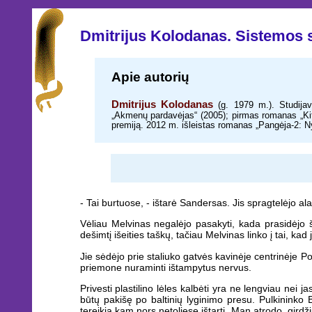
Dmitrijus Kolodanas. Sistemos 
Apie autorių
Dmitrijus Kolodanas
(g. 1979 m.). Studijav
„Akmenų pardavėjas“ (2005); pirmas romanas „Kit
premiją. 2012 m. išleistas romanas „Pangėja-2: N
- Tai burtuose, - ištarė Sandersas. Jis spragtelėjo a
Vėliau Melvinas negalėjo pasakyti, kada prasidėjo ši
dešimtį išeities taškų, tačiau Melvinas linko į tai, kad
Jie sėdėjo prie staliuko gatvės kavinėje centrinėje P
priemone nuraminti ištampytus nervus.
Privesti plastilino lėles kalbėti yra ne lengviau nei j
būtų pakišę po baltinių lyginimo presu. Pulkininko
tereikia kam nors netoliese ištarti „Man atrodo, girdžiu 