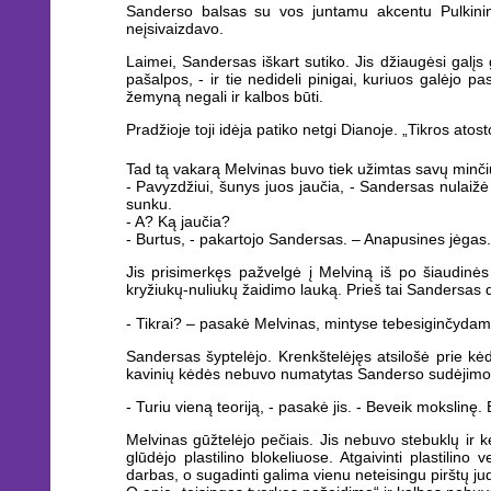
Sanderso balsas su vos juntamu akcentu Pulkinink
neįsivaizdavo.
Laimei, Sandersas iškart sutiko. Jis džiaugėsi galįs
pašalpos, - ir tie nedideli pinigai, kuriuos galėjo p
žemyną negali ir kalbos būti.
Pradžioje toji idėja patiko netgi Dianoje. „Tikros atosto
Tad tą vakarą Melvinas buvo tiek užimtas savų minčių
- Pavyzdžiui, šunys juos jaučia, - Sandersas nulaižė p
sunku.
- A? Ką jaučia?
- Burtus, - pakartojo Sandersas. – Anapusines jėgas.
Jis prisimerkęs pažvelgė į Melviną iš po šiaudinės 
kryžiukų-nuliukų žaidimo lauką. Prieš tai Sandersas di
- Tikrai? – pasakė Melvinas, mintyse tebesiginčyda
Sandersas šyptelėjo. Krenkštelėjęs atsilošė prie kėd
kavinių kėdės nebuvo numatytas Sanderso sudėjimo 
- Turiu vieną teoriją, - pasakė jis. - Beveik mokslinę.
Melvinas gūžtelėjo pečiais. Jis nebuvo stebuklų ir ke
glūdėjo plastilino blokeliuose. Atgaivinti plastilin
darbas, o sugadinti galima vienu neteisingu pirštų jud