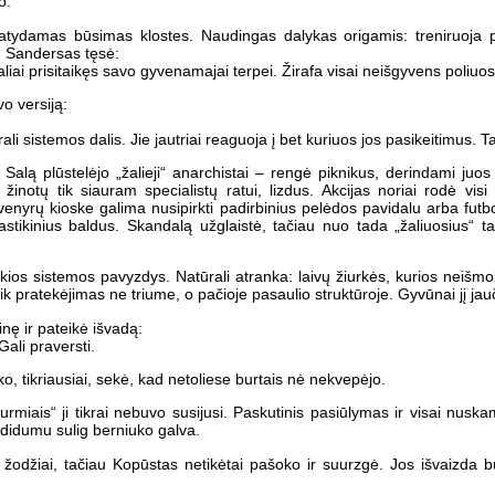
o.
tydamas būsimas klostes. Naudingas dalykas origamis: treniruoja pi
o. Sandersas tęsė:
aliai prisitaikęs savo gyvenamajai terpei. Žirafa visai neišgyvens poliuo
o versiją:
li sistemos dalis. Jie jautriai reaguoja į bet kuriuos jos pasikeitimus. 
 Salą plūstelėjo „žalieji“ anarchistai – rengė piknikus, derindami juos
l žinotų tik siauram specialistų ratui, lizdus. Akcijas noriai rodė visi
nyrų kioske galima nusipirkti padirbinius pelėdos pavidalu arba futbol
astikinius baldus. Skandalą užglaistė, tačiau nuo tada „žaliuosius“ 
okios sistemos pavyzdys. Natūrali atranka: laivų žiurkės, kurios neišm
ik pratekėjimas ne triume, o pačioje pasaulio struktūroje. Gyvūnai jį jauči
nę ir pateikė išvadą:
Gali praversti.
o, tikriausiai, sekė, kad netoliese burtais nė nekvepėjo.
urmiais“ ji tikrai nebuvo susijusi. Paskutinis pasiūlymas ir visai nu
 didumu sulig berniuko galva.
gi žodžiai, tačiau Kopūstas netikėtai pašoko ir suurzgė. Jos išvaizda 