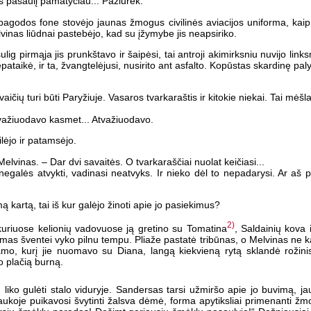
š pasaulį pamatyčiau... Pažiūrėk.
s pagodos fone stovėjo jaunas žmogus civilinės aviacijos uniforma, ka
Melvinas liūdnai pastebėjo, kad su įžymybe jis neapsiriko.
lig pirmąja jis prunkštavo ir šaipėsi, tai antroji akimirksniu nuvijo l
ataikė, ir ta, žvangtelėjusi, nusirito ant asfalto. Kopūstas skardinę paly
ičių turi būti Paryžiuje. Vasaros tvarkaraštis ir kitokie niekai. Tai mėšla
tvažiuodavo kasmet... Atvažiuodavo.
lėjo ir patamsėjo.
lvinas. – Dar dvi savaitės. O tvarkaraščiai nuolat keičiasi...
egalės atvykti, vadinasi neatvyks. Ir nieko dėl to nepadarysi. Ar aš p
 kartą, tai iš kur galėjo žinoti apie jo pasiekimus?
2)
kuriuose kelionių vadovuose ją gretino su Tomatina
, Saldainių kova 
as šventei vyko pilnu tempu. Pliaže pastatė tribūnas, o Melvinas ne ka
namo, kurį jie nuomavo su Diana, langą kiekvieną rytą sklandė rožin
o plačią burną.
 liko gulėti stalo viduryje. Sandersas tarsi užmiršo apie jo buvimą, ja
uotraukoje puikavosi švytinti žalsva dėmė, forma apytiksliai primenanti žm