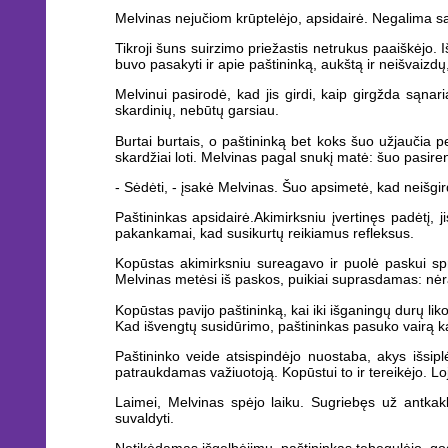
Melvinas nejučiom krūptelėjo, apsidairė. Negalima sa
Tikroji šuns suirzimo priežastis netrukus paaiškėjo. I
buvo pasakyti ir apie paštininką, aukštą ir neišvaizdų,
Melvinui pasirodė, kad jis girdi, kaip girgžda sąna
skardinių, nebūtų garsiau.
Burtai burtais, o paštininką bet koks šuo užjaučia p
skardžiai loti. Melvinas pagal snukį matė: šuo pasiren
- Sėdėti, - įsakė Melvinas. Šuo apsimetė, kad neišgir
Paštininkas apsidairė.Akimirksniu įvertinęs padėtį, 
pakankamai, kad susikurtų reikiamus refleksus.
Kopūstas akimirksniu sureagavo ir puolė paskui spru
Melvinas metėsi iš paskos, puikiai suprasdamas: nėra 
Kopūstas pavijo paštininką, kai iki išganingų durų li
Kad išvengtų susidūrimo, paštininkas pasuko vairą ka
Paštininko veide atsispindėjo nuostaba, akys išsipl
patraukdamas važiuotoją. Kopūstui to ir tereikėjo. L
Laimei, Melvinas spėjo laiku. Sugriebęs už antkak
suvaldyti.