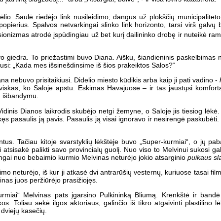
. Saulė riedėjo link nusileidimo; dangus už plokščių municipaliteto ir p
popierius. Spalvos netvarkingai slinko link horizonto, tarsi virš galvų
sionizmas atrodė įspūdingiau už bet kurį dailininko drobę ir nuteikė ra
 giedra. To priežastimi buvo Diana. Aišku, šiandieninis paskelbimas nes
tusi: „Kada mes išsinešdinsime iš šios prakeiktos Salos?“
ana nebuvo prisitaikiusi. Didelio miesto kūdikis arba kaip ji pati vadino -
iskas, ko Saloje apstu. Eskimas Havajuose – ir tas jaustųsi komfortabi
iu išbandymu.
Vidinis Dianos laikrodis skubėjo netgi žemyne, o Saloje jis tiesiog lėkė.
ikęs pasaulis ją pavis. Pasaulis ją visai ignoravo ir nesirengė paskubėti
tus. Tačiau kitoje svarstyklių lėkštėje buvo „Super-kurmiai“, o jų pab
atsisakė palikti savo provincialų guolį. Nuo viso to Melvinui sukosi gal
tingai nuo bebaimio kurmio Melvinas neturėjo jokio atsarginio
puikaus sl
 neturėjo, iš kur ji atkasė dvi antrarūšių vesternų, kuriuose tasai filma
inas juos peržiūrėjo prasižiojęs.
iai“ Melvinas pats įgarsino Pulkininką Bliumą. Krenkštė ir bandė i
os. Toliau sekė ilgos aktoriaus, galinčio iš tikro atgaivinti plastilino l
 dviejų kasečių.