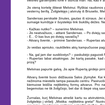
vietinės garsenybės fone ir siunčia man. Na, kad ir a
Jis vieną kortelę ištiesė Melvinui. Ryškiai raudono
vesternų šerifą. Žvilgtelėjęs į atvirutę iš Briuselio, 
Sandersas perskaitė žinutes, gautas iš sūnaus. Jei su
sumaigė kumštyje ir švystelėjo link šiukšlių dėžės. Nep
- Kažkas nutiko? – sunerimo Melvinas.
- Jis neatvažiuos, - atitarė Sandersas. – Po dviejų sava
- E... O kas bus po dviejų savaičių?
- Aitvarų šventė, - priminė Sandersas. – Rupertas a
Jo veidas apniuko, raukšlelės akių kampučiuose pagi
- Na, gal jam dar susiklostys? – paskubėjo paguosti Me
- Rupertas labai atsakingas. Jei kartą pasakė, kad n
prizą?
Melvinas papurtė galvą. Jis apie Rupertą girdėjo pirmą
Aitvarų šventė buvo didžiausia Salos įžymybė. Kai 
nežinoma miestelis tampa pasaulio centru. Pasiruošim
kiemuose leidžia neįtikėtinų formų aitvarus. Pro 
begemotas ne tik žvilgčiojo, bet dar iš šiepė visą sav
Žurnalas, kurį Melvinas atnešė kartu su atvirutėmis,
žvilgtelėjo į viršelį: „Mistika: neįtikėtina greta!“ N