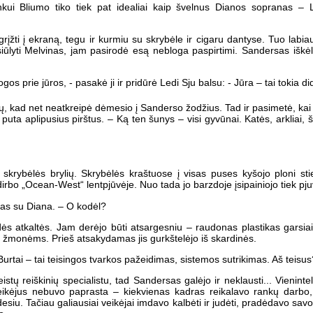
ui Bliumo tiko tiek pat idealiai kaip švelnus Dianos sopranas – Le
 grįžti į ekraną, tegu ir kurmiu su skrybėle ir cigaru dantyse. Tuo lab
asiūlyti Melvinas, jam pasirodė esą nebloga paspirtimi. Sandersas iškėlė
gos prie jūros, - pasakė ji ir pridūrė Ledi Sju balsu: - Jūra – tai tokia dide
, kad net neatkreipė dėmesio į Sanderso žodžius. Tad ir pasimetė, kai 
uta aplipusius pirštus. – Ką ten šunys – visi gyvūnai. Katės, arkliai, št
skrybėlės brylių. Skrybėlės kraštuose į visas puses kyšojo ploni stie
rbo „Ocean-West“ lentpjūvėje. Nuo tada jo barzdoje įsipainiojo tiek pjuve
mas su Diana. – O kodėl?
ės atkaltės. Jam derėjo būti atsargesniu – raudonas plastikas garsiai 
žmonėms. Prieš atsakydamas jis gurkštelėjo iš skardinės.
 Burtai – tai teisingos tvarkos pažeidimas, sistemos sutrikimas. Aš teisus
istų reiškinių specialistu, tad Sandersas galėjo ir neklausti... Vienint
o veikėjus nebuvo paprasta – kiekvienas kadras reikalavo rankų darbo, 
esiu. Tačiau galiausiai veikėjai imdavo kalbėti ir judėti, pradėdavo savo