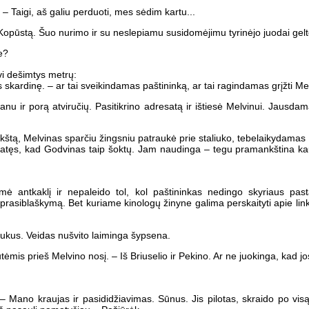
 Taigi, aš galiu perduoti, mes sėdim kartu...
opūstą. Šuo nurimo ir su neslepiamu susidomėjimu tyrinėjo juodai gelto
e?
vi dešimtys metrų:
us skardinę. – ar tai sveikindamas paštininką, ar tai ragindamas grįžti Me
fanu ir porą atviručių. Pasitikrino adresatą ir ištiesė Melvinui. Jausd
 pokštą, Melvinas sparčiu žingsniu patraukė prie staliuko, tebelaikydamas
matęs, kad Godvinas taip šoktų. Jam naudinga – tegu pramankština kaulu
mė antkaklį ir nepaleido tol, kol paštininkas nedingo skyriaus pasta
prasiblaškymą. Bet kuriame kinologų žinyne galima perskaityti apie link
virukus. Veidas nušvito laiminga šypsena.
ėmis prieš Melvino nosį. – Iš Briuselio ir Pekino. Ar ne juokinga, kad jo
ano kraujas ir pasididžiavimas. Sūnus. Jis pilotas, skraido po visą p