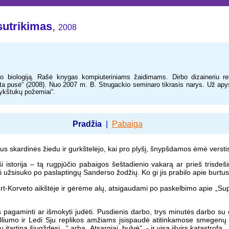
sutrikimas
,
2008
o biologiją. Rašė knygas kompiuteriniams žaidimams. Dirbo dizaineriu r
a pusė“ (2008). Nuo 2007 m. B. Strugackio seminaro tikrasis narys. Už apys
ykštukų požemiai“.
Pabaiga
Pradžia
|
laus skardinės žiedu ir gurkštelėjo, kai pro plyšį, šnypšdamos ėmė versti
 istorija – tą rugpjūčio pabaigos šeštadienio vakarą ar prieš trisdeši
 ji užsisuko po paslaptingų Sanderso žodžių. Ko gi jis prabilo apie burtus, 
ort-Korveto aikštėje ir gėrėme alų, atsigaudami po paskelbimo apie „Sup
as pagaminti ar išmokyti judėti. Pusdienis darbo, trys minutės darbo su ek
 Bliumo ir Ledi Sju replikos amžiams įsispaudė atitinkamose smegenų
įtartiną šiugždesį...“ arba „Atsargiai, bulvė“, - ir visa išvirs katastrofa.