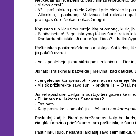
Netikėdamas išgelbėjimu, paštininkas tebegulėjo, god
- Viskas gerai?
- A? – paštininkas perkėlė žvilgsnį prie Melvino ir p
- Atleiskite, - paskubėjo Melvinas, kol reikalai nepa
protingas šuo. Niekad nekąs žmogui...
Kopūstas tuo klausimu turėjo kitą nuomonę, kurią jis 
- Pasibaisėtina! Pagal įstatymą tokius šunis reikia laik
- Dar kartą atleiskite. Ji nenorėjo. Tiesa? – kaltai š
Paštininkas pasikrenkšdamas atsistojo. Ant kelnių lik
jis pakėlė dviratį.
- Va, - pastebėjo jis su niūriu pasitenkinimu. – Dar ir 
Jis taip išraiškingai pažvelgė į Melviną, kad daugiau
- Jei galėčiau kompensuoti, - pasirausęs kišenėje Mel
- Vis tik prižiūrėkite savo šunį, - pridūrė jis. – O t
Jis vėl apsidairė. Žvilgsnis sustojo ties gatvės kavine
- Ei! Ar ten ne Hektoras Sandersas?
- Tas pats.
- Kaip pasisekė, - pasakė jis. – Aš turiu am
korespon
Paskutinį žodį jis ištarė pabrėždamas. Kaip bet kuris
čia glūdi amžino priešiškumo tarp paštininkų ir šunų 
Paštininkui šuo, nešantis laikraštį savo šeimininkui, y