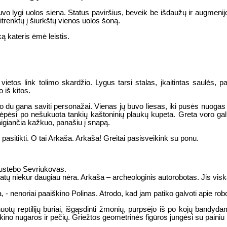
uvo lygi uolos siena. Status paviršius, beveik be išdaužų ir augmenijo
trenktų į šiurkštų vienos uolos šoną.
ką kateris ėmė leistis.
ietos link tolimo skardžio. Lygus tarsi stalas, įkaitintas saulės, 
iš kitos.
 du gana saviti personažai. Vienas jų buvo liesas, iki pusės nuogas be
lėpėsi po nešukuota tankių kaštoninių plaukų kupeta. Greta voro gal
igiančia kažkuo, panašiu į snapą.
s pasitikti. O tai Arkaša. Arkaša! Greitai pasisveikink su ponu.
nustebo Sevriukovas.
ratų niekur daugiau nėra. Arkaša – archeologinis autorobotas. Jis viską
 - nenoriai paaiškino Polinas. Atrodo, kad jam patiko galvoti apie rob
uotų reptilijų būriai, išgąsdinti žmonių, purpsėjo iš po kojų bandydami 
kino nugaros ir pečių. Griežtos geometrinės figūros jungėsi su painiu k