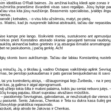
skim idiotiškas O‘Raili baimes. Jis amžinai kažką kliedi apie zonas ir 
užmiršta pranešime išvardinti visas savo regalijas. Jūsų byloje paraš
 tačiau visa kita jūsų nuožiūroje. Beasmenis specialistas, įvaldęs
ling
ierius.
parodė į kelnaites, - o visu kitu užsiimsiu, matyt, po pietų.
 Matėsi, kad jis nusprendė laikinai atsitraukti, tačiau dar nepasidavė. 
sitaise kampe prie lango. Išsikvietė meniu, sustukseno ant apmus
imirkos prieš Konstatino atsirado skaniai garuojanti tamsiai raudon
tą akinančiai baltos grietinės ir ją atsargiai išmaišė aromatingoje sr
i, bet ne paskubomis, į pačią gerklę. Ach!
algių skonis buvo aukštumoje. Tačiau dar labiau Konstantiną nustebin
ių minučių. Ją, o tiksliau jį, vadino Ostapas vaikštinėjo aplink Sevri
amas, be perstojo juokaudamas ir pats garsiai besijuokdamas iš savo 
tai yra kontrolierių atsiųs, - džiaugsmingai liejo Žuribeda, - na ir 
i kas, ją galima ir atgal atprogramuoti.
 užliejo tokia šilta ir maloni palaima, kokis jau seniai nebuvo jutęs. 
arščių kvapą pajutau, iškart supratau: atvažiavo mūsiškis.
vę? – pasidomėjo Sevriuginas, galvodamas, ar neužsisakyti dar vienos t
au pasiuntė. Senis Jakovas, Chenkas ir Teta su dukra kasa šulinį greta
o. Stovykloje praktiškai nepasirodo.
zduoti, akip atrodo tie Jakovas ir Chenkas.