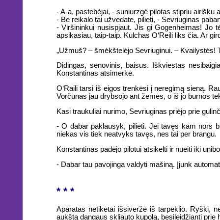
- A-a, pastebėjai, - suniurzgė pilotas stipriu airišku
- Be reikalo tai užvedate, pilieti, - Sevriuginas paba
- Viršininkui nusispjaut. Jis gi Gogenheimas! Jo t
apsikasiau, taip-taip. Kulchas O‘Reili liks čia. Ar girdi
„Užmuš? – šmėkštelėjo Sevriuginui. – Kvailystės! Tač
Didingas, senovinis, baisus. Iškviestas nesibaigia
Konstantinas atsimerkė.
O‘Raili tarsi iš eigos trenkėsi į neregimą sieną. Rau
Vorčūnas jau drybsojo ant žemės, o iš jo burnos te
Kasi traukuliai nurimo, Sevriuginas priėjo prie gulinč
- O dabar paklausyk, pilieti. Jei tavęs kam nors b
niekas vis tiek neatvyks tavęs, nes tai per brangu.
Konstantinas padėjo pilotui atsikelti ir nueiti iki unibo
- Dabar tau pavojinga valdyti mašiną. Įjunk automati
* * *
Aparatas netikėtai išsiveržė iš tarpeklio. Ryški, n
aukštą dangaus skliauto kupolą, besileidžiantį prie h