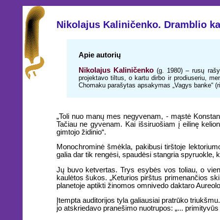
Nikolajus Kaliničenko. Dramblio kau
Apie autorių
Nikolajus Kaliničenko
(g. 1980) – rusų rašyt
projektavo tiltus, o kartu dirbo ir prodiuseriu, 
Chomaku parašytas apsakymas „Vagys banke“ (rinki
„Toli nuo manų mes negyvenam, - mąstė Konstanti
Tačiau ne gyvenam. Kai išsiruošiam į eilinę kelionę
gimtojo židinio“.
Monochrominė šmėkla, pakibusi tirštoje lektoriumo 
galia dar tik rengėsi, spaudėsi stangria spyruokle
Jų buvo ketvertas. Trys esybės vos toliau, o vien
kaulėtos šukos. „Keturios pirštus primenančios skir
planetoje aptikti žinomos omnivedo daktaro Aureolo
Įtempta auditorijos tyla galiausiai pratrūko triuk
jo atskriedavo pranešimo nuotrupos: „... primityvūs dar