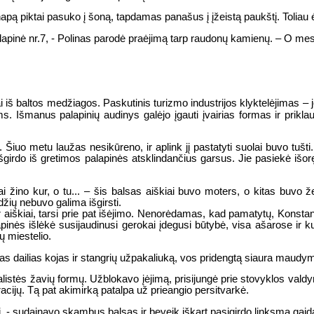
apą piktai pasuko į šoną, tapdamas panašus į įžeistą paukštį. Toliau 
palapinė nr.7, - Polinas parodė praėjimą tarp raudonų kamienų. – O mes
 iš baltos medžiagos. Paskutinis turizmo industrijos klyktelėjimas – j
ms. Išmanus palapinių audinys galėjo įgauti įvairias formas ir prik
 Šiuo metu laužas nesikūreno, ir aplink jį pastatyti suolai buvo tuš
i išgirdo iš gretimos palapinės atsklindančius garsus. Jie pasiekė išo
elniai žino kur, o tu... – šis balsas aiškiai buvo moters, o kitas buvo
džių nebuvo galima išgirsti.
ir aiškiai, tarsi prie pat išėjimo. Nenorėdamas, kad pamatytų, Konstant
apinės išlėkė susijaudinusi gerokai įdegusi būtybė, visa ašarose ir k
ų miestelio.
as dailias kojas ir stangrių užpakaliuką, vos pridengtą siaura maudym
stės žavių formų. Užblokavo įėjimą, prisijungė prie stovyklos valdy
acijų. Tą pat akimirką patalpa už prieangio persitvarkė.
lti, - sudainavo skambus balsas ir beveik iškart pasigirdo linksma gaid