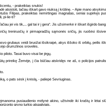
 akcentu, - prakeiktas snukis!
ndė atsistoti, tačiau iškart gavo niuksą į krūtinę. – Apie mano atvykimą 
ėtušis Filipas, prakeiktas nemirtingas magnatas, seniai supirkęs pu
, pi-lie-ti?
iau jei vis tik,... gal tai ir į gera“. Jis užsimerkė ir iškart išgirdo
nčių treniruočių ir pirmapradžių sąmonės sričių, jis ruošėsi išsive
svo grubaus veidi bruožai išsikraipė, akys iššoko iš orbitų, peilis išk
kėjo drumzlinos srovelės.
io piloto. Tasai buvo visai be jėgų.
ūtų prireikę Žemėje, į čia būčiau atskridęs ne aš, o policijos patr
to.
ką, o pats sėsk į krėslą, - paliepė Sevriuginas.
eįmanoma pusiaudienio mėlynė akino, užtvindė iki kraštų ir lėtai slūg
orizonto gryno turkio atspalviais.