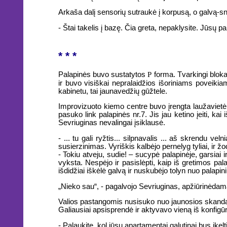
Arkaša dalį sensorių sutraukė į korpusą, o galvą-sn
- Štai takelis į bazę. Čia greta, nepaklysite. Jūsų 
* * *
Palapinės buvo sustatytos
P
forma. Tvarkingi blokai
ir buvo visiškai nepralaidžios išoriniams poveikia
kabinetu, tai jaunavedžių gūžtele.
Improvizuoto kiemo centre buvo įrengta laužavietė.
pasuko link palapinės nr.7. Jis jau ketino įeiti, ka
Sevriuginas nevalingai įsiklausė.
- ... tu gali ryžtis... silpnavalis ... aš skrendu v
susierzinimas. Vyriškis kalbėjo pernelyg tyliai, ir žo
- Tokiu atveju, sudie! – sucypė palapinėje, garsiai 
vyksta. Nespėjo ir pasislėpti, kaip iš gretimos pal
išdidžiai iškėlė galvą ir nuskubėjo tolyn nuo palapini
„Nieko sau“, - pagalvojo Sevriuginas, apžiūrinėdam
Valios pastangomis nusisuko nuo jaunosios skandali
Galiausiai apsisprendė ir aktyvavo vieną iš konfigūr
- Palaukite, kol jūsų apartamentai galutinai bus įke