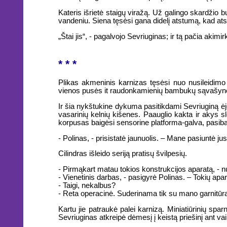
Kateris išrietė staigų viražą. Už galingo skardžio b
vandeniu. Siena tęsėsi gana didelį atstumą, kad atsi
„Štai jis“, - pagalvojo Sevriuginas; ir tą pačia akimir
* * *
Plikas akmeninis karnizas tęsėsi nuo nusileidimo v
vienos pusės it raudonkamienių bambukų sąvašyno 
Ir šia nykštukine dykuma pasitikdami Sevriuginą ėjo
vasarinių kelnių kišenes. Paauglio kakta ir akys s
korpusas baigėsi sensorine platforma-galva, pasiba
- Polinas, - prisistatė jaunuolis. – Mane pasiuntė ju
Cilindras išleido seriją pratisų švilpesių.
- Pirmąkart matau tokios konstrukcijos aparatą, - 
- Vienetinis darbas, - pasigyrė Polinas. – Tokių apa
- Taigi, nekalbus?
- Reta operacinė. Suderinama tik su mano garnitūra,
Kartu jie patraukė palei karnizą. Miniatiūrinių sparn
Sevriuginas atkreipė dėmesį į keistą priešinį ant vai