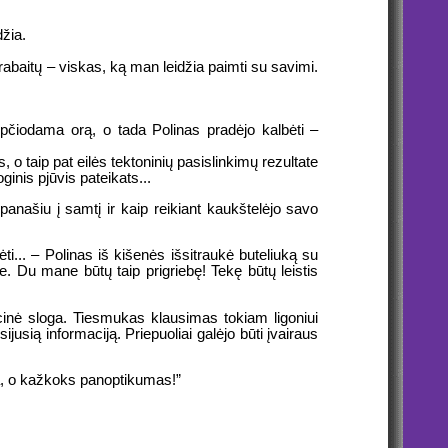
džia.
erabaitų – viskas, ką man leidžia paimti su savimi.
iopčiodama orą, o tada Polinas pradėjo kalbėti –
o taip pat eilės tektoninių pasislinkimų rezultate
oginis pjūvis pateikats...
panašiu į samtį ir kaip reikiant kaukštelėjo savo
ti... – Polinas iš kišenės išsitraukė buteliuką su
te. Du mane būtų taip prigriebę! Tekę būtų leistis
cinė sloga. Tiesmukas klausimas tokiam ligoniui
usią informaciją. Priepuoliai galėjo būti įvairaus
a, o kažkoks panoptikumas!”