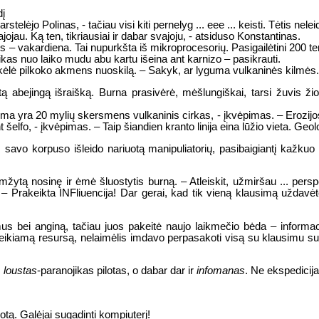
dį
rstelėjo Polinas, - tačiau visi kiti pernelyg ... eee ... keisti. Tėtis nelei
ojau. Ką ten, tikriausiai ir dabar svajoju, - atsiduso Konstantinas.
tės – vakardiena. Tai nupurkšta iš mikroprocesorių. Pasigailėtini 200 t
aikas nuo laiko mudu abu kartu išeina ant karnizo – pasikrauti.
akėlė pilkoko akmens nuoskilą. – Sakyk, ar lyguma vulkaninės kilmės.
tą abejingą išraišką. Burna prasivėrė, mėšlungiškai, tarsi žuvis ž
ma yra 20 mylių skersmens vulkaninis cirkas, - įkvėpimas. – Erozijos, 
t šelfo, - įkvėpimas. – Taip šiandien kranto linija eina lūžio vieta. Geol
š savo korpuso išleido nariuotą manipuliatorių, pasibaigiantį kažkuo 
mžytą nosinę ir ėmė šluostytis burną. – Atleiskit, užmiršau ... perspė
ą. – Prakeikta INFliuencija! Dar gerai, kad tik vieną klausimą uždavė
s bei anginą, tačiau juos pakeitė naujo laikmečio bėda – informa
reikiamą resursą, nelaimėlis imdavo perpasakoti visą su klausimu susij
s
loustas
-paranojikas pilotas, o dabar dar ir
infomanas
. Ne ekspedicij
otą. Galėjai sugadinti kompiuterį!