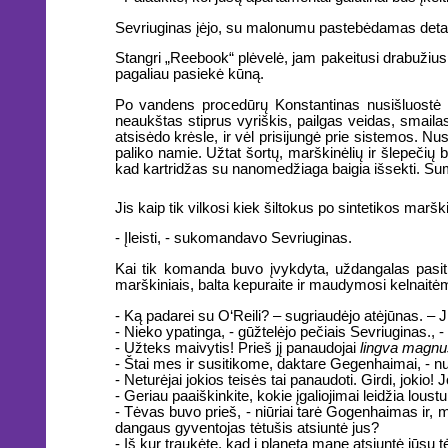
Sevriuginas įėjo, su malonumu pastebėdamas detalių
Stangri „Reebook“ plėvelė, jam pakeitusi drabužius 
pagaliau pasiekė kūną.
Po vandens procedūrų Konstantinas nusišluostė kūn
neaukštas stiprus vyriškis, pailgas veidas, smaila
atsisėdo krėsle, ir vėl prisijungė prie sistemos. 
paliko namie. Užtat šortų, marškinėlių ir šlepečių
kad kartridžas su nanomedžiaga baigia išsekti. Suma
Jis kaip tik vilkosi kiek šiltokus po sintetikos marš
- Įleisti, - sukomandavo Sevriuginas.
Kai tik komanda buvo įvykdyta, uždangalas pasitr
marškiniais, balta kepuraite ir maudymosi kelnaitė
- Ką padarei su O‘Reili? – sugriaudėjo atėjūnas. – 
- Nieko ypatinga, - gūžtelėjo pečiais Sevriuginas., 
- Užteks maivytis! Prieš jį panaudojai
lingva magnu
- Štai mes ir susitikome, daktare Gegenhaimai, - n
- Neturėjai jokios teisės tai panaudoti. Girdi, jokio! 
- Geriau paaiškinkite, kokie įgaliojimai leidžia loust
- Tėvas buvo prieš, - niūriai tarė Gogenhaimas ir,
dangaus gyventojas tėtušis atsiuntė jus?
- Iš kur traukėte, kad į planetą mane atsiuntė jūsų 