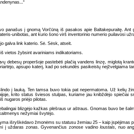
andenynas...“
buvo panašus į gnomą Vorčūną iš pasakos apie Baltakepuraitę. Ant g
ateris-unibotas, ant kurio šono virš inventorinio numerio puilavosi užr
 galva link katerio. Sė. Sėsk, atseit.
 iš vietos žybsint avariniams indikatoriams.
vų debesų properšoje pastebėti plačią vandens linzę, miglotą kranto
riartėjo, apsupo katerį, kad po sekundės pasikeistų neįžvelgiama t
šlindo į lauką. Ten tamsa buvo tokia pat nepermatoma. Už kelių žin
apijoje, krito status šviesos stulpas, kuriame jau knibždėjo spieči
iš nugaros priėjo pilotas.
riebalingai blizgėjo kažkas plėšraus ur aštraus. Gnomas buvo be šalm
 skaitmenys nežymiai švytėjo.
Atžyma išryškėdavo žmonėms su statusu žemiau 25 – kaip įspėjimas pa
nčiami į uždaras zonas. Gyvenančius zonose vadino
loustais
, nuo ang