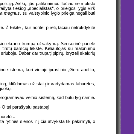
policiją. Aiškų, jūs patikrinimui. Tačiau ne mokslo
yta tiesiog „specialistas“, o prieigos lygis virš
ua magnus
, su valstybinio lygio prieiga negali būti
Ž Eikite , kur norite, pilieti, tačiau netrukdykite
ėjusio ekrano trumpą užsakymą. Sensorinė panelė
ų, tirštų barščių lėkštė. Keliautojas su malonumu
iuboje. Dabar dar truputį pipirų, bryzelį skaidrių
o sistema, kuri vietoje įprastinio „Gero apetito,
uginą, kliūdamas už stalų ir vartydamas taburetes,
juokų.
perprogramavau velnio sistemą, kad būtų lyg namie.
– O tai parašysiu pastabą!
aurelės.
 rytinės sienos ir į čia atvyksta tik pakirmyti, o