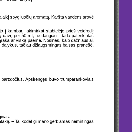
palaikį spygliuočių aromatą. Karšta vandens srovė
 į kambarį, akimirkai stabtelėjo prieš veidrodį:
ūtų davę per 50-mt, ne daugiau – tada patenkintas
sąrašą ar viską paėmė. Nosines, kaip dažniausiai,
us dalykus, tačiau džiaugsmingas balsas pranešė,
mo barzdočius. Apsirengęs buvo trumparankoviais
.
ginas.
 ataką. – Tai kodėl gi mano gerbiamas nemirtingas