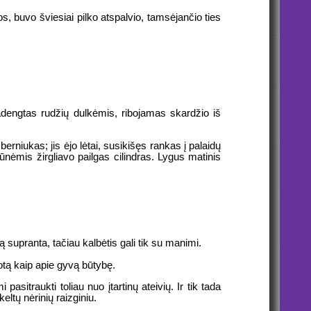
s, buvo šviesiai pilko atspalvio, tamsėjančio ties
padengtas rudžių dulkėmis, ribojamas skardžio iš
rniukas; jis ėjo lėtai, susikišęs rankas į palaidų
ūnėmis žirgliavo pailgas cilindras. Lygus matinis
 supranta, tačiau kalbėtis gali tik su manimi.
otą kaip apie gyvą būtybę.
pasitraukti toliau nuo įtartinų ateivių. Ir tik tada
eltų nėrinių raizginiu.