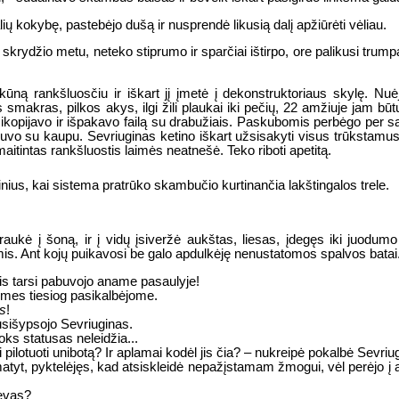
 kokybę, pastebėjo dušą ir nusprendė likusią dalį apžiūrėti vėliau.
skrydžio metu, neteko stiprumo ir sparčiai ištirpo, ore palikusi trum
ą rankšluosčiu ir iškart jį įmetė į dekonstruktoriaus skylę. Nuėjo
s smakras, pilkos akys, ilgi žili plaukai iki pečių, 22 amžiuje jam b
Nusikopijavo ir išpakavo failą su drabužiais. Paskubomis perbėgo per 
 buvo su kaupu. Sevriuginas ketino iškart užsisakyti visus trūkstam
itintas rankšluostis laimės neatnešė. Teko riboti apetitą.
kinius, kai sistema pratrūko skambučio kurtinančia lakštingalos trele.
aukė į šoną, ir į vidų įsiveržė aukštas, liesas, įdegęs iki juodu
mis. Ant kojų puikavosi be galo apdulkėję nenustatomos spalvos batai
Jis tarsi pabuvojo aname pasaulyje!
- mes tiesiog pasikalbėjome.
s
!
usišypsojo Sevriuginas.
Joks statusas neleidžia...
ui pilotuoti unibotą? Ir aplamai kodėl jis čia? – nukreipė pokalbė Sevriu
 matyt, pyktelėjęs, kad atsiskleidė nepažįstamam žmogui, vėl perėjo į
tėvas?