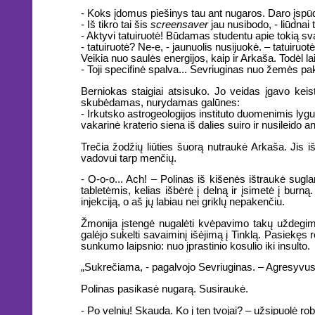
- Koks įdomus piešinys tau ant nugaros. Daro įspū
- Iš tikro tai šis
screensaver
jau nusibodo, - liūdnai ta
- Aktyvi tatuiruotė! Būdamas studentu apie tokią svaj
- tatuiruotė? Ne-e, - jaunuolis nusijuokė. – tatuiruo
Veikia nuo saulės energijos, kaip ir Arkaša. Todėl l
- Toji specifinė spalva... Sevriuginas nuo žemės p
Berniokas staigiai atsisuko. Jo veidas įgavo keis
skubėdamas, nurydamas galūnes:
- Irkutsko astrogeologijos instituto duomenimis lygu
vakarinė kraterio siena iš dalies suiro ir nusileido an
Trečia žodžių liūties šuorą nutraukė Arkaša. Jis i
vadovui tarp menčių.
- O-o-o... Ach! – Polinas iš kišenės ištraukė sugla
tabletėmis, kelias išbėrė į delną ir įsimetė į burn
injekciją, o aš jų labiau nei griklų nepakenčiu.
Žmonija įstengė nugalėti kvėpavimo takų uždegimu
galėjo sukelti savaiminį išėjimą į Tinklą. Pasiekęs 
sunkumo laipsnio: nuo įprastinio kosulio iki insulto.
„Sukrečiama, - pagalvojo Sevriuginas. – Agresyvu
Polinas pasikasė nugarą. Susiraukė.
- Po velnių! Skauda. Ko į ten tvojai? – užsipuolė rob