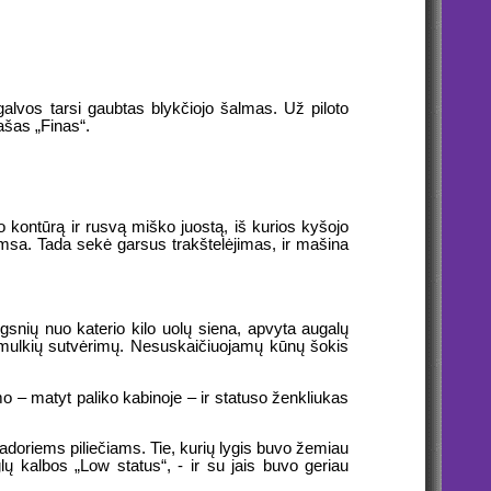
alvos tarsi gaubtas blykčiojo šalmas. Už piloto
ašas „Finas“.
 kontūrą ir rusvą miško juostą, iš kurios kyšojo
amsa. Tada sekė garsus trakštelėjimas, ir mašina
gsnių nuo katerio kilo uolų siena, apvyta augalų
ai smulkių sutvėrimų. Nesuskaičiuojamų kūnų šokis
o – matyt paliko kabinoje – ir statuso ženkliukas
doriems piliečiams. Tie, kurių lygis buvo žemiau
lų kalbos „Low status“, - ir su jais buvo geriau