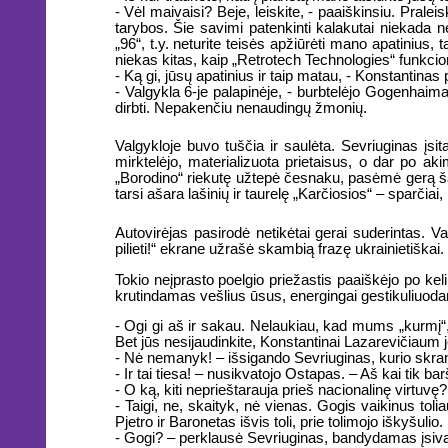
- Vėl maivaisi? Beje, leiskite, - paaiškinsiu. Pralei
tarybos. Šie savimi patenkinti kalakutai niekada ne
„96“, t.y. neturite teisės apžiūrėti mano apatinius,
niekas kitas, kaip „Retrotech Technologies“ funkcion
- Ką gi, jūsų apatinius ir taip matau, - Konstantinas 
- Valgykla 6-je palapinėje, - burbtelėjo Gogenhaimas.
dirbti. Nepakenčiu nenaudingų žmonių.
Valgykloje buvo tuščia ir saulėta. Sevriuginas į
mirktelėjo, materializuota prietaisus, o dar po ak
„Borodino“ riekutę užtepė česnaku, pasėmė gerą šaukš
tarsi ašara lašinių ir taurelę „Karčiosios“ – sparčia
Autovirėjas pasirodė netikėtai gerai suderintas. V
pilieti!“ ekrane užrašė skambią frazę ukrainietiškai.
Tokio neįprasto poelgio priežastis paaiškėjo po kel
krutindamas vešlius ūsus, energingai gestikuliuod
- Ogi gi aš ir sakau. Nelaukiau, kad mums „kurmį“, 
Bet jūs nesijaudinkite, Konstantinai Lazarevičiaum je
- Nė nemanyk! – išsigando Sevriuginas, kurio skrandį
- Ir tai tiesa! – nusikvatojo Ostapas. – Aš kai tik b
- O ką, kiti neprieštarauja prieš nacionalinę virtu
- Taigi, ne, skaityk, nė vienas. Gogis vaikinus toli
Pjetro ir Baronetas išvis toli, prie tolimojo iškyšuli
- Gogi? – perklausė Sevriuginas, bandydamas įsivai