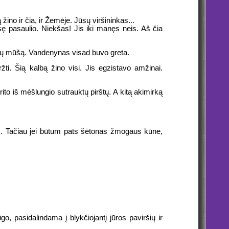
žino ir čia, ir Žemėje. Jūsų viršininkas...
sę pasaulio. Niekšas! Jis iki manęs neis. Aš čia
 bangų mūšą. Vandenynas visad buvo greta.
ržti. Šią kalbą žino visi. Jis egzistavo amžinai.
rito iš mėšlungio sutrauktų pirštų. A kitą akimirką
ulis. Tačiau jei būtum pats šėtonas žmogaus kūne,
o, pasidalindama į blykčiojantį jūros paviršių ir