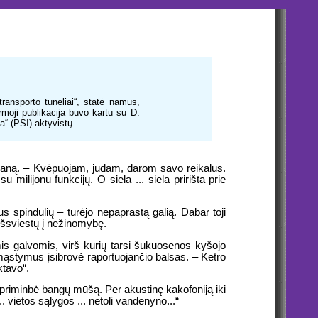
ransporto tuneliai“, statė namus,
rmoji publikacija buvo kartu su D.
“ (PSI) aktyvistų.
raną. – Kvėpuojam, judam, darom savo reikalus.
ilijonu funkcijų. O siela ... siela pririšta prie
s spindulių – turėjo nepaprastą galią. Dabar toji
išsviestų į nežinomybę.
mis galvomis, virš kurių tarsi šukuosenos kyšojo
pmąstymus įsibrovė raportuojančio balsas. – Ketro
ktavo“.
 priminbė bangų mūšą. Per akustinę kakofoniją iki
... vietos sąlygos ... netoli vandenyno...“