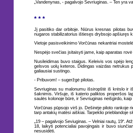
„Vandenynas, - pagalvojo Sevriuginas. – Ten yra v
* * *
Jį pasitiko dar orbitoje. Niūrus kresnas pilotas 
nugaros stabilizatorius ištiesęs drybsojo apšiuręs k
Vietoje pasisveikinimo Vorčūnas nekantriai mostelėjo
Nespėjo svečias įsitaisyti jame, kaip aparatas rovė
Nusileidimas buvo staigus. Keleivis vos spėjo leng
gelsvos uolų keteros. Didingas vaizdas netrukus p
galiausiai sustingo.
- Pribuvom! – sugeržgė pilotas.
Sevriuginas su malonumu išsiropštė iš krėslo ir i
šaknimis. Viršuje, iš katerio paliktos properšos l
saulės kolonoje būrė, ir Sevriuginas neišgirdo, kaip 
Vorčūnas pūpsojo virš jo. Dešinėje piloto rankoje 
tarp antakių matėsi aiškiai. Tarpeklio prieblandoje
„19 – pagalvojo Seviuginas. – Velniai rautų, 19“. 
18, laikyti potencialiai pavojingais ir buvo siu
nesusidėti.