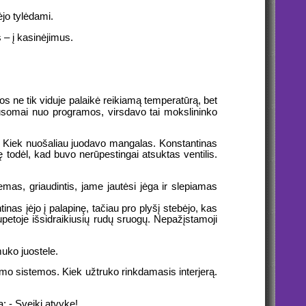
ėjo tylėdami.
 – į kasinėjimus.
os ne tik viduje palaikė reikiamą temperatūrą, bet
lausomai nuo programos, virsdavo tai mokslininko
ti. Kiek nuošaliau juodavo mangalas. Konstantinas
rę todėl, kad buvo nerūpestingai atsuktas ventilis.
 žemas, griaudintis, jame jautėsi jėga ir slepiamas
inas įėjo į palapinę, tačiau pro plyšį stebėjo, kas
upetoje išsidraikiusių rudų sruogų. Nepažįstamoji
uko juostele.
mo sistemos. Kiek užtruko rinkdamasis interjerą.
a: - Sveiki atvykę!