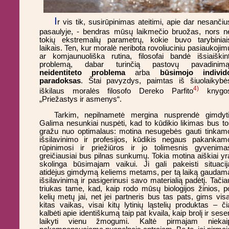
I
r vis tik, susirūpinimas ateitimi, apie dar nesančiu
pasaulyje, - bendras mūsų laikmečio bruožas, nors n
tokių ekstremalių parametrų, kokie buvo tarybiniai
laikais. Ten, kur moralė neribota rovoliuciniu pasiaukojim
ar komjaunuoliška rutina, filosofai bandė išsiaiškint
problemą, dabar turinčią pastovų pavadinimą
neidentiteto problema
arba
būsimojo individ
paradoksas
. Štai pavyzdys, paimtas iš šiuolaikybė
4)
iškilaus moralės filosofo Dereko Parfito
knygo
„Priežastys ir asmenys“.
Tarkim, nepilnametė mergina nusprendė gimdyti
Galima nesunkiai nuspėti, kad to kūdikio likimas bus tol
gražu nuo optimalaus: motina nesugebės gauti tinkam
išsilavinimo ir profesijos, kūdikis negaus pakankam
rūpinimosi ir priežiūros ir jo tolimesnis gyvenima
greičiausiai bus pilnas sunkumų. Tokia motina aiškiai yr
skolinga būsimajam vaikui. Ji gali pakeisti situacij
atidėjus gimdymą keliems metams, per tą laiką gaudam
išsilavinimą ir pasigerinusi savo materialią padėtį. Tačia
triukas tame, kad, kaip rodo mūsų biologijos žinios, p
kelių metų jai, net jei partneris bus tas pats, gims visa
kitas vaikas, visai kitų lytinių ląstelių produktas – či
kalbėti apie identiškumą taip pat kvaila, kaip brolį ir seser
laikyti vienu žmogumi. Kaltė pirmajam niekai