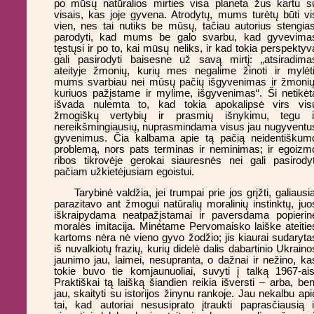
po mūsų natūralios mirties visa planeta žus kartu s
visais, kas joje gyvena. Atrodytų, mums turėtų būti vi
vien, nes tai nutiks be mūsų, tačiau autorius stengias
parodyti, kad mums be galo svarbu, kad gyvevima
tęstųsi ir po to, kai mūsų neliks, ir kad tokia perspektyv
gali pasirodyti baisesne už savą mirtį: „atsiradima
ateityje žmonių, kurių mes negalime žinoti ir mylėti
mums svarbiau nei mūsų pačių išgyvenimas ir žmonių
kuriuos pažįstame ir mylime, išgyvenimas“. Ši netikėt
išvada nulemta to, kad tokia apokalipsė virs vis
žmogiškų vertybių ir prasmių išnykimu, tegu i
nereikšmingiausių, nuprasmindama visus jau nugyventu
gyvenimus. Čia kalbama apie tą pačią neidentiškum
problemą, nors pats terminas ir neminimas; ir egoizm
ribos tikrovėje gerokai siauresnės nei gali pasirodyt
pačiam užkietėjusiam egoistui.
Tarybinė valdžia, jei trumpai prie jos grįžti, galiausia
parazitavo ant žmogui natūralių moralinių instinktų, juo
iškraipydama neatpažįstamai ir paversdama popierin
moralės imitacija. Minėtame Pervomaisko laiške ateitie
kartoms nėra nė vieno gyvo žodžio; jis kiaurai sudaryta
iš nuvalkiotų frazių, kurių didelė dalis dabartinio Ukraino
jaunimo jau, laimei, nesupranta, o dažnai ir nežino, ka
tokie buvo tie komjaunuoliai, suvyti į talką 1967-ais
Praktiškai tą laišką šiandien reikia išversti – arba, ben
jau, skaityti su istorijos žinynu rankoje. Jau nekalbu api
tai, kad autoriai nesusiprato įtraukti paprasčiausią i