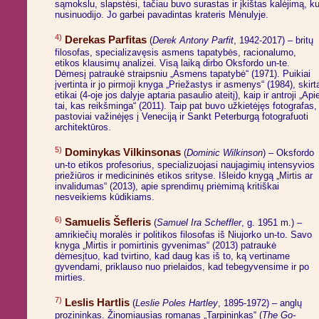
sąmokslu, slapstėsi, tačiau buvo surastas ir įkištas kalėjimą, ku
nusinuodijo. Jo garbei pavadintas krateris Mėnulyje.
4)
Derekas Parfitas
(
Derek Antony Parfit
, 1942-2017) – britų
filosofas, specializavęsis asmens tapatybės, racionalumo,
etikos klausimų analizei. Visą laiką dirbo Oksfordo un-te.
Dėmesį patraukė straipsniu „Asmens tapatybė“ (1971). Puikiai
įvertinta ir jo pirmoji knyga „Priežastys ir asmenys“ (1984), skirt
etikai (4-oje jos dalyje aptaria pasaulio ateitį), kaip ir antroji „Api
tai, kas reikšminga“ (2011). Taip pat buvo užkietėjęs fotografas,
pastoviai važinėjęs į Veneciją ir Sankt Peterburgą fotografuoti
architektūros.
5)
Dominykas Vilkinsonas
(
Dominic Wilkinson
) – Oksfordo
un-to etikos profesorius, specializuojasi naujagimių intensyvios
priežiūros ir medicininės etikos srityse. Išleido knygą „Mirtis ar
invalidumas“ (2013), apie sprendimų priėmimą kritiškai
nesveikiems kūdikiams.
6)
Samuelis Šefleris
(
Samuel Ira Scheffler
, g. 1951 m.) –
amrikiečių moralės ir politikos filosofas iš Niujorko un-to. Savo
knyga „Mirtis ir pomirtinis gyvenimas“ (2013) patraukė
dėmesįtuo, kad tvirtino, kad daug kas iš to, ką vertiname
gyvendami, priklauso nuo prielaidos, kad tebegyvensime ir po
mirties.
7)
Leslis Hartlis
(
Leslie Poles Hartley
, 1895-1972) – anglų
prozininkas. Žinomiausias romanas „Tarpininkas“ (
The Go-