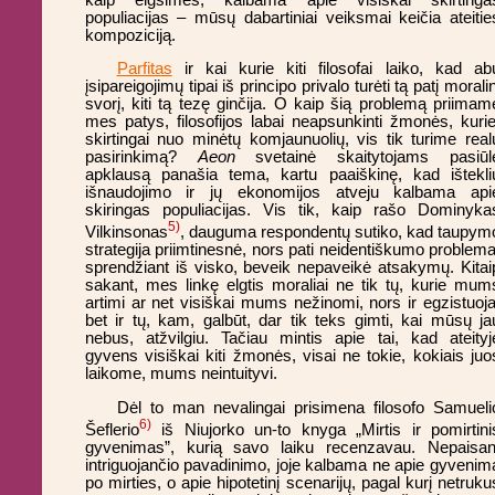
populiacijas – mūsų dabartiniai veiksmai keičia ateitie
kompoziciją.
Parfitas
ir kai kurie kiti filosofai laiko, kad ab
įsipareigojimų tipai iš principo privalo turėti tą patį moralin
svorį, kiti tą tezę ginčija. O kaip šią problemą priimam
mes patys, filosofijos labai neapsunkinti žmonės, kurie
skirtingai nuo minėtų komjaunuolių, vis tik turime real
pasirinkimą?
Aeon
svetainė skaitytojams pasiūl
apklausą panašia tema, kartu paaiškinę, kad ištekli
išnaudojimo ir jų ekonomijos atveju kalbama api
skiringas populiacijas. Vis tik, kaip rašo Dominyka
5)
Vilkinsonas
, dauguma respondentų sutiko, kad taupym
strategija priimtinesnė, nors pati neidentiškumo problema
sprendžiant iš visko, beveik nepaveikė atsakymų. Kitai
sakant, mes linkę elgtis moraliai ne tik tų, kurie mum
artimi ar net visiškai mums nežinomi, nors ir egzistuoja
bet ir tų, kam, galbūt, dar tik teks gimti, kai mūsų ja
nebus, atžvilgiu. Tačiau mintis apie tai, kad ateityj
gyvens visiškai kiti žmonės, visai ne tokie, kokiais juo
laikome, mums neintuityvi.
Dėl to man nevalingai prisimena filosofo Samueli
6)
Šeflerio
iš Niujorko un-to knyga „Mirtis ir pomirtini
gyvenimas”, kurią savo laiku recenzavau. Nepaisan
intriguojančio pavadinimo, joje kalbama ne apie gyvenim
po mirties, o apie hipotetinį scenarijų, pagal kurį netruku