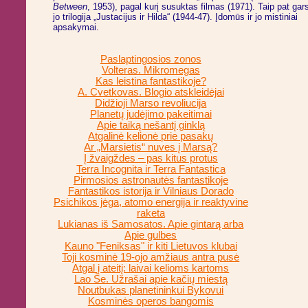
Between
, 1953), pagal kurį susuktas filmas (1971). Taip pat gars
jo trilogija „Justacijus ir Hilda“ (1944-47). Įdomūs ir jo mistiniai
apsakymai.
Paslaptingosios zonos
Volteras. Mikromegas
Kas leistina fantastikoje?
A. Cvetkovas. Blogio atskleidėjai
Didžioji Marso revoliucija
Planetų judėjimo pakeitimai
Apie taiką nešantį ginklą
Atgalinė kelionė prie pasakų
Ar „Marsietis“ nuves į Marsą?
Į žvaigždes – pas kitus protus
Terra Incognita ir Terra Fantastica
Pirmosios astronautės fantastikoje
Fantastikos istorija ir Vilniaus Dorado
Psichikos jėga, atomo energija ir reaktyvine
raketa
Lukianas iš Samosatos. Apie gintarą arba
Apie gulbes
Kauno "Feniksas" ir kiti Lietuvos klubai
Toji kosminė 19-ojo amžiaus antra pusė
Atgal į ateitį: laivai kelioms kartoms
Lao Še. Užrašai apie kačių miestą
Noutbukas planetininkui Bykovui
Kosminės operos bangomis