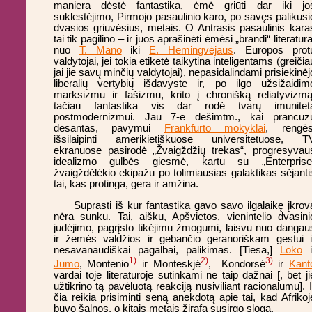
maniera dėstė fantastika, ėmė griūti dar iki jo
suklestėjimo, Pirmojo pasaulinio karo, po savęs palikusi
dvasios griuvėsius, metais. O Antrasis pasaulinis kara
tai tik pagilino – ir juos aprašinėti ėmėsi „brandi“ literatūra
nuo
T. Mano
iki
E. Hemingvėjaus
. Europos prot
valdytojai, jei tokia etiketė taikytina inteligentams (greičia
jai jie savų minčių valdytojai), nepasidalindami prisiekinėj
liberalių vertybių išdavyste ir, po ilgo užsižaidim
marksizmu ir fašizmu, krito į chronišką reliatyvizmą
tačiau fantastika vis dar rodė tvarų imunitet
postmodernizmui. Jau 7-e dešimtm., kai prancūz
desantas, pavymui
Frankfurto mokyklai
, rengės
išsilaipinti amerikietiškuose universitetuose, T
ekranuose pasirodė „Žvaigždžių trekas“, progresyvau
idealizmo gulbės giesmė, kartu su „Enterprise
žvaigždėlėkio ekipažu po tolimiausias galaktikas sėjanti
tai, kas protinga, gera ir amžina.
Suprasti iš kur fantastika gavo savo ilgalaikę įkrov
nėra sunku. Tai, aišku, Apšvietos, vienintelio dvasini
judėjimo, pagrįsto tikėjimu žmogumi, laisvu nuo dangau
ir žemės valdžios ir gebančio geranoriškam gestui i
nesavanaudiškai pagalbai, palikimas. [Tiesa,]
Loko
i
1)
2)
3)
Jumo
, Montenio
ir Monteskjė
, Kondorsė
ir
Kant
vardai toje literatūroje sutinkami ne taip dažnai [, bet ji
užtikrino tą pavėluotą reakciją nusiviliant racionalumu]. I
čia reikia prisiminti seną anekdotą apie tai, kad Afrikoj
buvo šalnos, o kitais metais žirafa susirgo sloga.