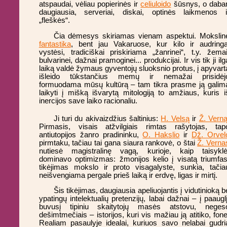
atspaudai, vėliau popierinės ir
celiuloido
šūsnys, o dabar
daugiausia, serveriai, diskai, optinės laikmenos i
„fleškės“.
Čia dėmesys skiriamas vienam aspektui. Mokslin
fantastika
, bent jau Vakaruose, kur kilo ir audringa
vystėsi, tradiciškai priskiriama „žanrinei“, t.y. žemai
bulvarinei, dažnai pramoginei... produkcijai. Ir vis tik ji ilg
laiką valdė žymaus gyventojų sluoksnio protus, į apyvart
išleido tūkstančius memų ir nemažai prisidėj
formuodama mūsų kultūrą – tam tikra prasme ją galim
laikyti į mišką išvarytą mitologiją to amžiaus, kuris i
inercijos save laiko racionaliu.
Ji turi du akivaizdžius šaltinius:
H. Velsą
ir
Ž. Vern
Pirmasis, visais atžvilgiais rimtas rašytojas, tap
antiutopijos žanro pradininku,
O. Hakslio
ir
Dž. Orvel
pirmtaku, tačiau tai gana siaura rankovė, o štai
Ž. Verna
nutiesė magistralinę vagą, kurioje, kaip taisyklė
dominavo optimizmas: žmonijos kelio į visatą triumfas
tikėjimas mokslo ir proto visagalyste, sunkia, tačia
neišvengiama pergale prieš laiką ir erdvę, ligas ir mirtį.
Šis tikėjimas, daugiausia apeliuojantis į vidutinioką b
ypatingų intelektualių pretenzijų, labai dažnai – į paauglį
buvusį tipiniu skaitytojų masės atstovu, neges
dešimtmečiais – istorijos, kuri vis mažiau ją atitiko, fone
Realiam pasaulyje idealai, kuriuos savo nelabai gudri