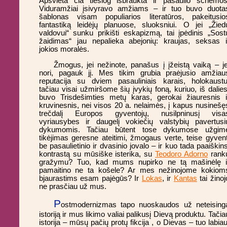
Apšvieta čia tiesiog išbraukta ir pasaulio schemos
Viduramžiai įsivyravo amžiams – ir tuo buvo duota
šablonas visam populiarios literatūros, pakeitusio
fantastiką leidėjų planuose, sluoksniui. O jei „Žied
valdovui“ sunku prikišti eskapizmą, tai įpėdinis „Sost
žaidimas“ jau nepalieka abejonių: kraujas, seksas i
jokios moralės.
Žmogus, jei nežinote, panašus į įžeistą vaiką – je
nori, pagauk jį. Mes tikim grubia praėjusio amžiau
reputacija su dviem pasauliniais karais, holokaustu
tačiau visai užmiršome šių įvykių foną, kuriuo, iš dalies
buvo Trisdešimties metų karas, gerokai žiauresnis i
kruvinesnis, nei visos 20 a. nelaimės, į kapus nusinešę
trečdalį Europos gyventojų, nusilpninusį visa
vyriausybes ir daugelį vokiečių valstybių pavertusi
dykumomis. Tačiau būtent tose dykumose užgim
tikėjimas geresne ateitimi, žmogaus verte, teise gyvent
be pasaulietinio ir dvasinio jovalo – ir kuo tada paaiškins
kontrastą su mūsiške isterika, su
Teodoro Adorno
rank
gražymu? Tuo, kad mums nupirko ne tą mašinėlę i
pamaitino ne ta košele? Ar mes nežinojome kokiom
bjaurastims esam pajėgūs? Ir
Lokas
, ir
Kantas
tai žinoj
ne prasčiau už mus.
P
ostmodernizmas tapo nuoskaudos už neteising
istoriją ir mus likimo valiai palikusį Dievą produktu. Tačia
istorija – mūsų pačių protų fikcija , o Dievas – tuo labiau