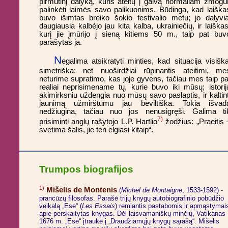
pirmutinį dalyką, kuris ateitų į galvą normaliam žmogui
palinkėti laimės savo palikuonims. Būdinga, kad laiška
buvo išimtas breiko šokio festivalio metu; jo dalyvia
daugiausia kalbėjo jau kita kalba, ukrainiečių, ir laiškas
kurį jie įmūrijo į sieną kitiems 50 m., taip pat buv
parašytas ja.
N
egalima atsikratyti minties, kad situacija visiška
simetriška: net nuoširdžiai rūpinantis ateitimi, me
neturime supratimo, kas joje gyvens, tačiau mes taip pa
realiai neprisimename tų, kurie buvo iki mūsų; istorij
akimirksniu uždengia nuo mūsų savo paslaptis, ir kaltint
jaunimą užmirštumu jau beviltiška. Tokia išvad
nedžiugina, tačiau nuo jos nenusigręši. Galima ti
7)
prisiminti anglų rašytojo L.P. Hartlio
žodžius: „Praeitis 
svetima šalis, jie ten elgiasi kitaip“.
Trumpos biografijos
1)
Mišelis de Montenis
(
Michel de Montaigne
, 1533-1592) -
prancūzų filosofas. Parašė trijų knygų autobiografinio pobūdžio
veikalą „Esė“ (
Les Essais
) remiantis pastabomis ir apmąstymai
apie perskaitytas knygas. Dėl laisvamaniškų minčių, Vatikanas
1676 m. „Esė“ įtraukė į „Draudžiamųjų knygų sąrašą“. Mišelis