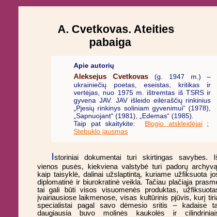
A. Cvetkovas. Ateities
pabaiga
Apie autorių
Aleksejus Cvetkovas
(g. 1947 m.) –
ukrainiečių poetas, eseistas, kritikas ir
vertėjas, nuo 1975 m. ištremtas iš TSRS ir
gyvena JAV. JAV išleido eilėraščių rinkinius
„Pjesių rinkinys soliniam gyvenimui“ (1978),
„Sapnuojant“ (1981), „Edemas“ (1985).
Taip pat skaitykite:
Blogio atskleidėjai
;
Stebuklo jausmas
I
storiniai dokumentai turi skirtingas savybes. I
vienos pusės, kiekviena valstybė turi padorų archyvą
kaip taisyklė, dalinai užslaptintą, kuriame užfiksuota jo
diplomatinė ir biurokratinė veikla. Tačiau plačiąja prasm
tai gali būti visos visuomenės produktas, užfiksuota
įvairiausiose laikmenose, visas kultūrinis pjūvis, kurį tiri
specialistai pagal savo dėmesio sritis – kadaise ta
daugiausia buvo molinės kaukolės ir cilindriniai