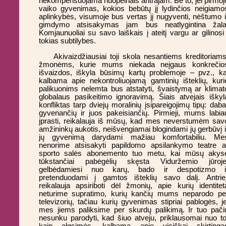
nekompensuojama nuopelnais antrajam. Be to, jei pirmoj
vaiko gyvenimas, kokios bebūtų jį lydinčios neigiamo
aplinkybės, visumoje bus vertas jį nugyventi, nėštumo i
gimdymo atsisakymas jam bus neatlygintina žala
Komjaunuoliai su savo laiškais į ateitį vargu ar gilinosi 
tokias subtilybes.
Akivaizdžiausiai toji skola nesantiems kreditoriams
žmonėms, kurie mums niekada neįgaus konkrečio
išvaizdos, iškyla būsimų kartų problemoje – pvz., ka
kalbama apie nekontroliuojamą gamtinių išteklių, kuri
palikuonims nelemta bus atstatyti, švaistymą ar klimat
globalaus pasikeitimo ignoravimą. Šiais atvejais iškyl
konfliktas tarp dviejų moralinių įsipareigojimų tipų: daba
gyvenančių ir juos pakeisiančių. Pirmieji, mums labia
įprasti, reikalauja iš mūsų, kad mes neverstumėm sav
amžininkų aukotis, neišvengiamai blogindami jų gerbūvį i
jų gyvenimą darydami mažiau komfortabiliu. Me
nenorime atsisakyti papildomo apsilankymo teatre a
sporto salės abonemento tuo metu, kai mūsų akys
tūkstančiai pabėgėlių skęsta Viduržemio jūroje
gelbėdamiesi nuo karų, bado ir despotizmo i
pretenduodami į gamtos išteklių savo dalį. Antriej
reikalauja apsiriboti dėl žmonių, apie kurių identitet
neturime supratimo, kurių kančių mums neparodo pe
televizorių, tačiau kurių gyvenimas stipriai pablogės, je
mes jiems paliksime per skurdų palikimą. Ir tuo pači
nesunku parodyti, kad šiuo atveju, priklausomai nuo to
kaip elgsimės, kalbama apie visiškai skirtinga