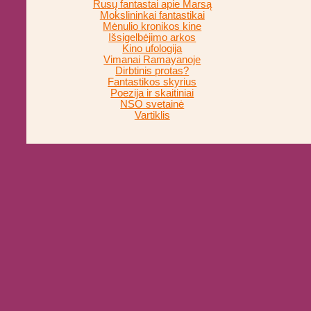
Rusų fantastai apie Marsą
Mokslininkai fantastikai
Mėnulio kronikos kine
Išsigelbėjimo arkos
Kino ufologija
Vimanai Ramayanoje
Dirbtinis protas?
Fantastikos skyrius
Poezija ir skaitiniai
NSO svetainė
Vartiklis