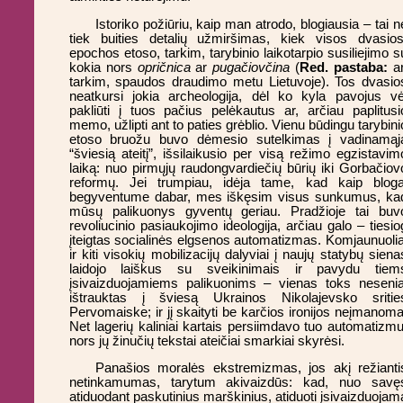
Istoriko požiūriu, kaip man atrodo, blogiausia – tai n
tiek buities detalių užmiršimas, kiek visos dvasios
epochos etoso, tarkim, tarybinio laikotarpio susiliejimo s
kokia nors
opričnica
ar
pugačiovčina
(
Red. pastaba:
ar
tarkim, spaudos draudimo metu Lietuvoje). Tos dvasio
neatkursi jokia archeologija, dėl ko kyla pavojus vė
pakliūti į tuos pačius pelėkautus ar, arčiau paplitusi
memo, užlipti ant to paties grėblio. Vienu būdingu tarybini
etoso bruožu buvo dėmesio sutelkimas į vadinamąj
“šviesią ateitį”, išsilaikusio per visą režimo egzistavim
laiką: nuo pirmųjų raudongvardiečių būrių iki Gorbačiov
reformų. Jei trumpiau, idėja tame, kad kaip bloga
begyventume dabar, mes iškęsim visus sunkumus, ka
mūsų palikuonys gyventų geriau. Pradžioje tai buv
revoliucinio pasiaukojimo ideologija, arčiau galo – tiesio
įteigtas socialinės elgsenos automatizmas. Komjaunuolia
ir kiti visokių mobilizacijų dalyviai į naujų statybų siena
laidojo laiškus su sveikinimais ir pavydu tiem
įsivaizduojamiems palikuonims – vienas toks nesenia
ištrauktas į šviesą Ukrainos Nikolajevsko sritie
Pervomaiske; ir jį skaityti be karčios ironijos neįmanoma
Net lagerių kaliniai kartais persiimdavo tuo automatizmu
nors jų žinučių tekstai ateičiai smarkiai skyrėsi.
Panašios moralės ekstremizmas, jos akį režianti
netinkamumas, tarytum akivaizdūs: kad, nuo savę
atiduodant paskutinius marškinius, atiduoti įsivaizduojam