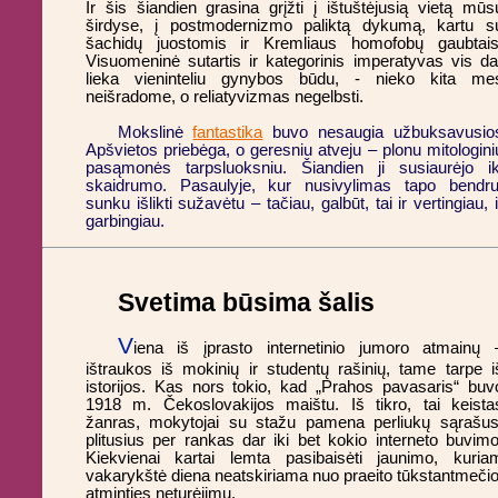
Ir šis šiandien grasina grįžti į ištuštėjusią vietą mūs
širdyse, į postmodernizmo paliktą dykumą, kartu s
šachidų juostomis ir Kremliaus homofobų gaubtais
Visuomeninė sutartis ir kategorinis imperatyvas vis da
lieka vieninteliu gynybos būdu, - nieko kita me
neišradome, o reliatyvizmas negelbsti.
Mokslinė
fantastika
buvo nesaugia užbuksavusio
Apšvietos priebėga, o geresniu atveju – plonu mitologini
pasąmonės tarpsluoksniu. Šiandien ji susiaurėjo ik
skaidrumo. Pasaulyje, kur nusivylimas tapo bendru
sunku išlikti sužavėtu – tačiau, galbūt, tai ir vertingiau, i
garbingiau.
Svetima būsima šalis
V
iena iš įprasto internetinio jumoro atmainų 
ištraukos iš mokinių ir studentų rašinių, tame tarpe i
istorijos. Kas nors tokio, kad „Prahos pavasaris“ buv
1918 m. Čekoslovakijos maištu. Iš tikro, tai keista
žanras, mokytojai su stažu pamena perliukų sąrašus
plitusius per rankas dar iki bet kokio interneto buvimo
Kiekvienai kartai lemta pasibaisėti jaunimo, kuria
vakarykštė diena neatskiriama nuo praeito tūkstantmečio
atminties neturėjimu.