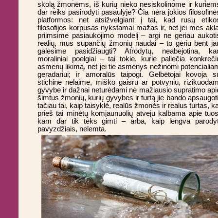
skolą žmonėms, iš kurių nieko nesiskolinome ir kuriem
dar reiks pasirodyti pasaulyje? Čia nėra jokios filosofinė
platformos: net atsižvelgiant į tai, kad rusų etiko
filosofijos korpusas nykstamai mažas ir, net jei mes akla
priimsime pasiaukojimo modelį – argi ne geriau aukoti
realių, mus supančių žmonių naudai – to gėriu bent ja
galėsime pasidžiaugti? Atrodytų, neabejotina, ka
moraliniai poelgiai – tai tokie, kurie paliečia konkreči
asmenų likimą, net jei tie asmenys nežinomi potencialia
geradariui; ir amoralūs taipogi. Gelbėtojai kovoja s
stichine nelaime, miško gaisru ar potvyniu, rizikuodam
gyvybe ir dažnai neturėdami nė mažiausio supratimo api
šimtus žmonių, kurių gyvybes ir turtą jie bando apsaugoti
tačiau tai, kaip taisyklė, realūs žmonės ir realus turtas, ka
prieš tai minėtų komjaunuolių atveju kalbama apie tuos
kam dar tik teks gimti – arba, kaip lengva parodyt
pavyzdžiais, nelemta.