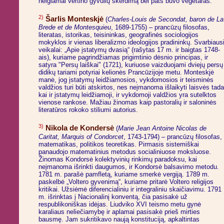
neigiamai vertino gyvulių skerdimą bei pats buvo vegetaras.
2)
Šarlis Monteskjė
(
Charles-Louis de Secondat, baron de La
Brede et de Montesquieu
, 1689-1755) – prancūzų filosofas,
literatas, istorikas, teisininkas, geografinės sociologijos
mokyklos ir vienas liberalizmo ideologijos pradininkų. Svarbiaus
veikalai: „Apie įstatymų dvasią“ (rašytas 17 m. ir baigtas 1748-
ais), kuriame pagrindžiamas prigimtinio dėsnio principas, ir
satyra "Persų laiškai" (1721), kuriuose vaizduojami dviejų persų
didikų tariami potyriai kelionės Prancūzijoje metu. Monteskjė
manė, jog įstatymų leidžiamosios, vykdomosios ir teisminės
valdžios turi būti atskirtos, nes neįmanoma išlaikyti laisvės tada
kai ir įstatymų leidžiamoji, ir vykdomoji valdžios yra sutelktos
vienose rankose. Mažiau žinomas kaip pastoralių ir saloninės
literatūros rokoko stiliumi autorius.
3)
Nikola de Kondersė
(
Marie Jean Antoine Nicolas de
Caritat, Marquis of Condorcet
, 1743-1794) – prancūzų filosofas,
matematikas, politikos teoretikas. Pirmasis sistemiškai
panaudojo matematinius metodus socialiniuose moksluose.
Žinomas Kondorsė kolektyvinių rinkimų paradoksu, kai
neįmanoma išrinkti daugumos, ir Kondorsė balsavimo metodu.
1781 m. parašė pamfletą, kuriame smerkė vergiją. 1789 m.
paskelbė „Voltero gyvenimą“, kuriame pritarė Voltero religijos
kritikai. Užsiėmė diferencialiniu ir integraliniu skaičiavimu. 1791
m. išrinktas į Nacionalinį konventą, čia pasisakė už
respublikoniškas idėjas. Liudviko XVI teismo metu gynė
karaliaus neliečiamybę ir aplamai pasisakė prieš mirties
bausmę. Jam sukritikavo naują konstituciją, apkaltintas