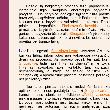
Pasekti tą baigiamąją proceso fazę paprasčiausi
literatūrinio ūgio, išaugusio laboratorijos sąlygomis
pavyzdžiu. Na, tarybinė ideologija irgi tam tikra prasm
buvo vėlyva Apšvietos atšaka, nors ir išsigimusi – bet i
izoliuota nuo reliatyvizmo vakarietiško užkrato. Reikt
prisiminti beprotišką
Fiodorovo
-
Ciolkovskio
kult
pirmaisiais tarybinės valdžios dešimtmečiais. Vis ti
geriausiu pavyzdžiu būtų brolių
Strugackių
kūryba, kurioj
kelias nuo naivaus optimizmo iki nevilties be išeities buv
praeitas per trumpą laiką.
D
ar iškalbingesnis
Stanislavo Lemo
pavyzdys. Jis buv
kur kas labiau informuotas apie Vakaruose vykstančiu
dvasinius procesus. Jis pradėjo beveik ten pat, kur i
Strugackiai
, tada rašė linksmas „baikas“ ir ne tokia
linksmas apysakas apie kontakto tarp civilizacij
neįmanomumą, o baigė ne tiesiog neviltimi (kai
Strugackiai), o apokalipsine padėtimi be išeities, peršokę
net per reliatyvizmą.
Tuo tarpu pirmas antkapis mokslinės fantastiko
optimizmo kapinėse pastatytas dar iki
Strugackiams
i
Lemui imantis plunksnos. Tolkieno „
Žiedų valdova
aiškiai išaugęs iš to paties Pirmojo pasaulinio karo kaip i
Europos postmodernizmas, tačiau vietoj ėjimo lin
nevilties, mes autoriaus numetami šimtmečius atgal