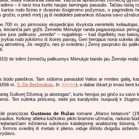
fta, šiltieji vulkaniniai šaltiniai. Vaizdžiai aprašomas žemiečių gyve
dimo – ir tarsi ima kurtis naujas laimingas pasaulis. Tačiau rastą r
 kartos rodo fizinio ir dvasinio išsigimimo požymius, o pagrindinis 
 grožio, o prieš mirtį į ją iš nedidelės patrankos iššauna savo užrašu
 700 m. po pirmosios ekspedicijos išvyksta vienintelis keliautojas. 
 leisiančia jam grįžti. Žemietis Mėnulyje randa pagausėjusius pirmųj
aise juos palikusio „senolio“ – nugalėtojo – kad išgelbėtų nuo baisi
vykiai rodo įsikišimo iš išorės pavojų. Geri herojaus norai sukelia di
ymų atmetimą. Jis negrįžo, nes jo sviediniu į Žemę paspruko du palik
i.
910) tie tolimi žemiečių palikuonys Mėnulyje bando jau Žemėje realizu
ės būdo paieškos. Tam siūloma panaudoti Valios ar minties galią, kas
r 1656 m.
S. De Beržerakas
, žr.
>>>>>
), o dabar iškart jo imasi bent ke
antą Guliverį Džonsą: jo atostogas“, kurio herojus po ginčo su savo 
gomis. Ten sutinka princesę, stebi jos karalystės nuopuolį ir žlugim
siūlė prancūzas
Gustavas de Ružas
romane „Marso belaisvis“ (19
aulius. Kelionę atlieka kažkokio pikto bramino užmačia, radusio būdą
 neįtariančiam inžinieriui sukėlusio katalepsinę anabiozinę būseną. 
rmos sviedinį iš metalo ir plieno, viduje išklotu dvigubu asbesto 
arydavo.