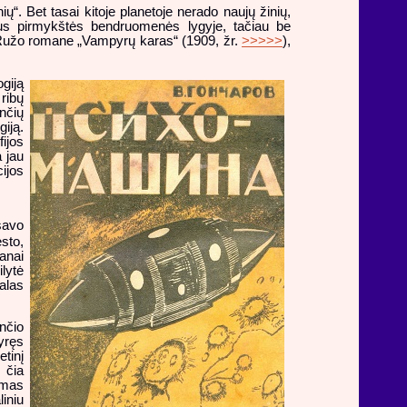
ų“. Bet tasai kitoje planetoje nerado naujų žinių,
ius pirmykštės bendruomenės lygyje, tačiau be
e Ružo romane „Vampyrų karas“ (1909, žr.
>>>>>
),
giją
ribų
nčių
giją.
ijos
 jau
cijos
savo
ėsto,
anai
ilytė
alas
nčio
yręs
tinį
š čia
amas
iniu