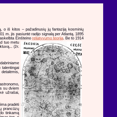
 o iš kitos – pažadinusių jų fantaziją kosminių
1 m. jis pasiuntė radijo signalą per Atlantą. 1895
 paskelbta Einšteino
reliatyvumo teorija
.
Be to 1914
kad tuo metu
ktuvą... (žr.
idabriniame
 talentingai
s detalėmis,
 astronomo,
nys su dviem
kė užrašai,
lima pradėti
ių prancūzų
rado tinkamą