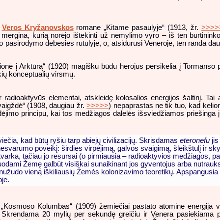
s
Veros Kryžanovskos
romane „Kitame pasaulyje“ (1913, žr.
>>>>
rgina, kurią norėjo ištekinti už nemylimo vyro – iš ten burtininko
jo pasirodymo debesies rutulyje, o, atsidūrusi Veneroje, ten randa daug
nė į Arktūrą“ (1920) magišku būdu herojus persikelia į Tormanso pla
kių konceptualių virsmų.
dioaktyvūs elementai, atskleidę kolosalios energijos šaltinį. Tai at
aigždė“ (1908, daugiau žr.
>>>>>
) nepaprastas ne tik tuo, kad kel
dėjimo principu, kai tos medžiagos dalelės išsviedžiamos priešinga ju
iečia, kad būtų ryšiu tarp abiejų civilizacijų. Skrisdamas
eteronefu
jis
esvarumo poveikį: širdies virpėjimą, galvos svaigimą, šleikštulį ir sky
ka, tačiau jo resursai (o pirmiausia – radioaktyvios medžiagos, pagri
izuodami Žemę galbūt visiškai sunaikinant jos gyventojus arba nutrauks
 nužudo vieną iškiliausių Žemės kolonizavimo teoretikų. Apspangusia s
oje.
Kosmoso Kolumbas“ (1909) žemiečiai pastato atomine energija var
s. Skrendama 20 mylių per sekundę greičiu ir Venera pasiekiama 