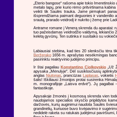
„Eterio bangose“ rašoma apie tokio Imeretinskio a
metalo lapų, prie kurio rėmo pritvirtinama kabin
veikti tik Saulės trauka. Jame pirmąkart pana
išsprendžiama paimant deguonies ir vandenilio ats
srautą, prarado veidrodį ir nukrito į žemę prie La
Antrame romane į Venerą skrenda du aparatai: rus
tuo pažeisdamas veidrodžio valdymą, lekiančio 250
keletą gyvūnų. Ten sutinka ir susitaiko su vokieči
Labiausiai stebina, kad ties 20 slenksčiu tėra 
Beržerako
1656 m. aprašytas nesėkmingas bandym
pasirinktu reaktyvinio judėjimo principu.
Ir štai pagaliau
Konstantino Ciolkovskio
„Už Ž
apysaka „Mėnulyje“. Dėl susiklosčiusių aplinkyb
anglas
Niutonas
, prancūzas
Laplasas
, vokietis
H
šalis! Iškiliausi žmonijos protai susirenka Himala
m. monografijoje „Laisva erdvė“). Jų pagalbai – 
fantastikoje.
Apysakoje žmonės į kosmosą skrenda vien todė
naudojamos specialios skysčio pripildytos kame
daržovės, kurių auginimui naudota Saulės šviesa
grandinėlių, kuriuose buvo kvėpavimo ir sugėrimo 
nedidelė raketa su ratukais judėjimui paviršiumi, 