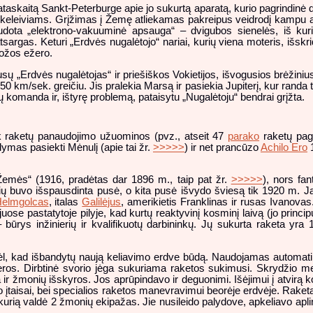
taskaitą Sankt-Peterburge apie jo sukurtą aparatą, kurio pagrindinė da
a keleiviams. Grįžimas į Žemę atliekamas pakreipus veidrodį kampu a
udota „elektrono-vakuuminė apsauga“ – dvigubos sienelės, iš kur
argas. Keturi „Erdvės nugalėtojo“ nariai, kurių viena moteris, išskr
dožos ežero.
ų „Erdvės nugalėtojas“ ir priešiškos Vokietijos, išvogusios brėžinius
 km/sek. greičiu. Jis pralekia Marsą ir pasiekia Jupiterį, kur randa
ų komanda ir, ištyrę problemą, pataisytu „Nugalėtoju“ bendrai grįžta.
tik raketų panaudojimo užuominos (pvz., atseit 47
parako
raketų paga
as pasiekti Mėnulį (apie tai žr.
>>>>>
) ir net prancūzo
Achilo Ero
1
emės“ (1916, pradėtas dar 1896 m., taip pat žr.
>>>>>
), nors fan
ių buvo išspausdinta pusė, o kita pusė išvydo šviesą tik 1920 m. Ja
elmgolcas
, italas
Galilėjus
, amerikietis Franklinas ir rusas Ivanovas
juose pastatytoje pilyje, kad kurtų reaktyvinį kosminį laivą (jo princi
būrys inžinierių ir kvalifikuotų darbininkų. Jų sukurta raketa yra 1
l, kad išbandytų naują keliavimo erdve būdą. Naudojamas automat
ros. Dirbtinė svorio jėga sukuriama raketos sukimusi. Skrydžio met
 ir žmonių išskyros. Jos aprūpindavo ir deguonimi. Išėjimui į atvirą
įtaisai, bei specialios raketos manevravimui beorėje erdvėje. Raketa
kurią valdė 2 žmonių ekipažas. Jie nusileido palydove, apkeliavo aplin