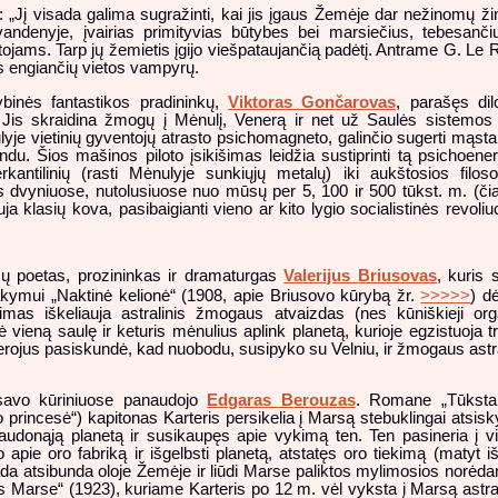
: „Jį visada galima sugražinti, kai jis įgaus Žemėje dar nežinomų žini
andenyje, įvairias primityvias būtybes bei marsiečius, tebesanč
ojams. Tarp jų žemietis įgijo viešpataujančią padėtį. Antrame G. L
os engiančių vietos vampyrų.
ybinės fantastikos pradininkų,
Viktoras Gončarovas
, parašęs dilo
 Jis skraidina žmogų į Mėnulį, Venerą ir net už Saulės sistemos 
yje vietinių gyventojų atrasto psichomagneto, galinčio sugerti mąsta
indu. Šios mašinos piloto įsikišimas leidžia sustiprinti tą psichoener
antilinių (rasti Mėnulyje sunkiųjų metalų) iki aukštosios filosof
ės dvyniuose, nutolusiuose nuo mūsų per 5, 100 ir 500 tūkst. m. (čia
 klasių kova, pasibaigianti vieno ar kito lygio socialistinės revoliu
sų poetas, prozininkas ir dramaturgas
Valerijus Briusovas
, kuris 
kymui „Naktinė kelionė“ (1908, apie Briusovo kūrybą žr.
>>>>>
) d
imas iškeliauja astralinis žmogaus atvaizdas (nes kūniškieji org
ė vieną saulę ir keturis mėnulius aplink planetą, kurioje egzistuoja tr
rojus pasiskundė, kad nuobodu, susipyko su Velniu, ir žmogaus astr
 savo kūriniuose panaudojo
Edgaras Berouzas
. Romane „Tūksta
princesė“) kapitonas Karteris persikelia į Marsą stebuklingai atsisk
udonąją planetą ir susikaupęs apie vykimą ten. Ten pasineria į vie
 apie oro fabriką ir išgelbsti planetą, atstatęs oro tiekimą (matyt i
Tada atsibunda oloje Žemėje ir liūdi Marse paliktos mylimosios norėd
s Marse“ (1923), kuriame Karteris po 12 m. vėl vyksta į Marsą astral