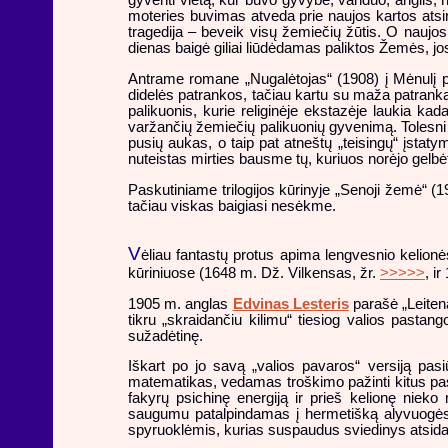
gyventi vietą, kur buvo gyvybė, vanduo, anglis, na
moteries buvimas atveda prie naujos kartos atsira
tragedija – beveik visų žemiečių žūtis. O naujos
dienas baigė giliai liūdėdamas paliktos Žemės, jos
Antrame romane „Nugalėtojas“ (1908) į Mėnulį po
didelės patrankos, tačiau kartu su maža patranka,
palikuonis, kurie religinėje ekstazėje laukia kad
varžančių žemiečių palikuonių gyvenimą. Tolesni į
pusių aukas, o taip pat atneštų „teisingų“ įstat
nuteistas mirties bausme tų, kuriuos norėjo gelbėt
Paskutiniame trilogijos kūrinyje „Senoji žemė“ (1
tačiau viskas baigiasi nesėkme.
V
ėliau fantastų protus apima lengvesnio kelion
kūriniuose (1648 m. Dž. Vilkensas, žr.
>>>>>
, i
1905 m. anglas
Edvinas Lesteris
parašė „Leiten
tikru „skraidančiu kilimu“ tiesiog valios pastan
sužadėtinę.
Iškart po jo savą „valios pavaros“ versiją pa
matematikas, vedamas troškimo pažinti kitus pas
fakyrų psichinę energiją ir prieš kelionę nieko
saugumu patalpindamas į hermetišką alyvuogės fo
spyruoklėmis, kurias suspaudus sviedinys atsid