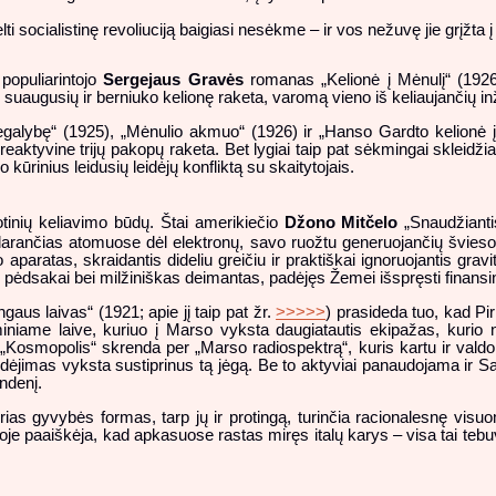
 socialistinę revoliuciją baigiasi nesėkme – ir vos nežuvę jie grįžta 
 populiarintojo
Sergejaus Gravės
romanas „Kelionė į Mėnulį“ (1926),
augusių ir berniuko kelionę raketa, varomą vieno iš keliaujančių inž
galybę“ (1925), „Mėnulio akmuo“ (1926) ir „Hanso Gardto kelionė į 
aktyvine trijų pakopų raketa. Bet lygiai taip pat sėkmingai skleidžiam
 kūrinius leidusių leidėjų konfliktą su skaitytojais.
tinių keliavimo būdų. Štai amerikiečio
Džono Mitčelo
„Snaudžiantis
idarančias atomuose dėl elektronų, savo ruožtu generuojančių švie
paratas, skraidantis dideliu greičiu ir praktiškai ignoruojantis grav
pėdsakai bei milžiniškas deimantas, padėjęs Žemei išspręsti finans
us laivas“ (1921; apie jį taip pat žr.
>>>>>
) prasideda tuo, kad Pi
sminiame laive, kuriuo į Marso vyksta daugiatautis ekipažas, kuri
smopolis“ skrenda per „Marso radiospektrą“, kuris kartu ir valdo, ir v
dėjimas vyksta sustiprinus tą jėgą. Be to aktyviai panaudojama ir Sa
andenį.
as gyvybės formas, tarp jų ir protingą,
turinčia racionalesnę visu
goje paaiškėja, kad apkasuose rastas miręs italų karys – visa tai tebu