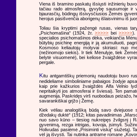
Viena iš bramino paskatų išsiųsti inžinierių buvo
tačiau rado atmosferą, gyvybę sausumoje ir v
bjaurasčių, būdingų išsivysčiusios Žemės gyvent
herojus pasišvenčia aborigenų išlaisvinimu iš ju
Toliau šia kryptimi pažengė rusas, vienas tar
„Psichomašina“ (1924, žr.
>>>>>
bei
>>>>>
).
specialios psichomašinos dėka, veikiančia Mėnul
būtybių psichinę energiją ir ją akumuliuoti, pagr
Kosmoso keliautojų motyvai skiriasi: nuo merk
(nežinomojo siekis). Ir tiek Mėnulyje, tiek Žem
belytė visuomenė), bei keliose žvaigždėse vyrauja
pergale.
K
itu antgamtiškų priemonių naudotoju buvo ru
nedideliame simboliniame pabaigos žodyje apsa
kaip prie kažkurios žvaigždės Alfa Velnio lyd
nepritaikyti jos atmosferai ir šviesai). Ten pamat
augmenija. Paskridęs virš nuobodaus peizažo, he
savarankiškai grįžo į Žemę.
Kiek vėliau analogišką būdą savo dviejuose
džedakų duktė“ (1912; kitas pavadinimas „Marso 
nuo savo kūno – tiesiog nukreipęs žvilgsnį į Ra
gyvenimą, rezga intrigas, kovoja, įsimyli. Sužino
Holivudas pasiėmė „Prisiminti viską“ siužetą). 
vėl ją išvysti. Tai nutinka antrame romane „Kovo