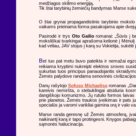
medžiagos skilimo energiją.
Tik štai tarybinių žemiečių bandymas Marse sukelti
O štai grynai propagandistinis tarybinio mokslo
vaikams prieinama forma pasakojama apie dvejų su
Pasirodė ir trys
Oto Gailio
romanai: „Šūvis į be
moksliškai tvarkingai aprašoma kelionė į Mėnulį re
kad vėliau, JAV stojus į karą su Vokietija, sukėlė jo
B
et tuo pat metu buvo pateikta ir nemažai egzo
reikiama kryptimi nukreipti elektros sroves sus
sukurtas tuos principus panaudojantis skraidymo a
Žemės palydove randama senovinės civilizacijos 
Danų rašytojo
Sofuso Michaeliso
romanas „Danga
kareivis nemiršta, o stebuklingai atsiduria ko
dangiškojo komunizmo. Jų rutulio formos laivas „Ko
prie planetos. Žemės traukos įveikimas ir pats ju
specialūs ja varomi varikliai gamina orą ir valo v
Marse randa geresnę už Žemės atmosferą, įvairi
naikinantį karą ir tapo protingesni. Knygos pabai
sąmonės haliucinacija.