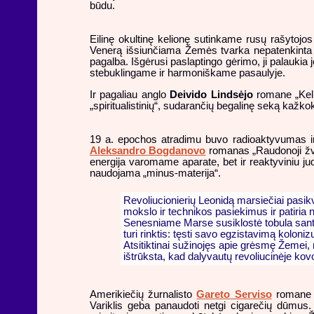
būdu.
Eilinę okultinę kelionę sutinkame rusų rašytojo
Venerą išsiunčiama Žemės tvarka nepatenkinta me
pagalba. Išgėrusi paslaptingo gėrimo, ji palaukia 
stebuklingame ir harmoniškame pasaulyje.
Ir pagaliau anglo
Deivido Lindsėjo
romane „Kelio
„spiritualistinių“, sudarančių begalinę seką kažko
19 a. epochos atradimu buvo radioaktyvumas ir ra
Aleksandro Bogdanovo
romanas „Raudonoji žv
energija varomame aparate, bet ir reaktyviniu ju
naudojama „minus-materija“.
Revoliucionierių Leonidą marsiečiai pasikv
mokslo ir technikos pasiekimus ir patiria n
Senesniame Marse susiklostė tobula santvar
turi rinktis: tęsti savo egzistavimą kolon
Atsitiktinai sužinojęs apie grėsmę Žemei,
ištrūksta, kad dalyvautų revoliucinėje kov
Amerikiečių žurnalisto
Gareto Serviso
romane „
Variklis geba panaudoti netgi cigarečių dūmu