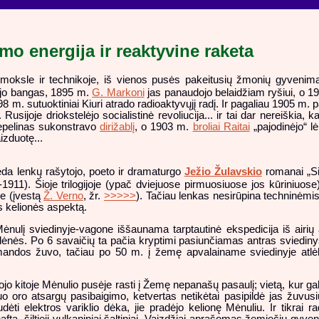
mo energija ir reaktyvine raketa
oksle ir technikoje, iš vienos pusės pakeitusių žmonių gyvenimą,
ijo bangas, 1895 m.
G. Markoni
jas panaudojo belaidžiam ryšiui, o 190
8 m. sutuoktiniai Kiuri atrado radioaktyvųjį radį. Ir pagaliau 1905 m.
sijoje driokstelėjo socialistinė revoliucija... ir tai dar nereiškia, 
epelinas sukonstravo
dirižablį
, o 1903 m.
broliai Raitai
„pajodinėjo“ lė
aizduotę...
adeda lenkų rašytojo, poeto ir dramaturgo
Ježio Žulavskio
romanai „S
911). Šioje trilogijoje (ypač dviejuose pirmuosiuose jos kūriniuose)
je (įvestą
Ž. Verno
, žr.
>>>>>
). Tačiau lenkas nesirūpina techninėmi
s kelionės aspektą.
ėnulį sviedinyje-vagone iššaunama tarptautinė ekspedicija iš airių
 indėnės. Po 6 savaičių ta pačia kryptimi pasiunčiamas antras sviedi
mandos žuvo, tačiau po 50 m. į žemę apvalainame sviedinyje atlė
jojo kitoje Mėnulio pusėje rasti į Žemę nepanašų pasaulį; vietą, kur ga
oro atsargų pasibaigimo, ketvertas netikėtai pasipildė jas žuvus
dėti elektros variklio dėka, jie pradėjo kelionę Mėnuliu. Ir tikrai 