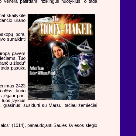
o Venerą patirdami rizikingus nuotykius, o tada
at skaitykite
idančio urano
roskopų pora.
uvo sunaikinti
Europą pavers
kiečiams. Tuo
dančiu žiedu“
e, tada pasuka
enimas 2423
bulijus
, kurio
s jėga ir pan.
s tuos įvykius
, grasinusi susidurti su Marsu, tačiau žemiečiai
salos“ (1914), panaudojanti Saulės šviesos slėgio