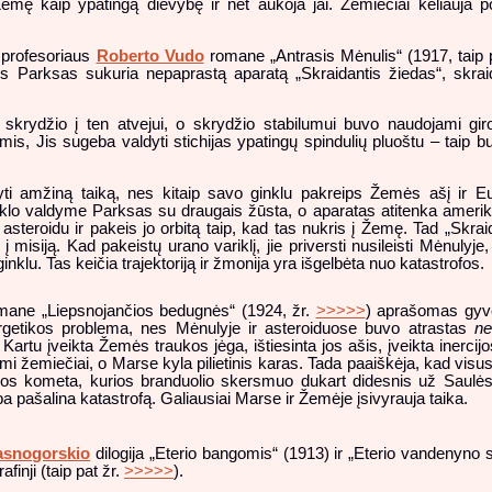
Žemę kaip ypatingą dievybę ir net aukoja jai. Žemiečiai keliauja p
s profesoriaus
Roberto Vudo
romane „Antrasis Mėnulis“ (1917, taip p
ks Parksas sukuria nepaprastą aparatą „Skraidantis žiedas“, skra
į skrydžio į ten atvejui, o skrydžio stabilumui buvo naudojami gi
mis, Jis sugeba valdyti stichijas ypatingų spindulių pluoštu – taip b
ryti amžiną taiką, nes kitaip savo ginklu pakreips Žemės ašį ir 
klo valdyme Parksas su draugais žūsta, o aparatas atitenka ameri
steroidu ir pakeis jo orbitą taip, kad tas nukris į Žemę. Tad „Skrai
 misiją. Kad pakeistų urano variklį, jie priversti nusileisti Mėnulyj
ginklu. Tas keičia trajektoriją ir žmonija yra išgelbėta nuo katastrofos.
ane „Liepsnojančios bedugnės“ (1924, žr.
>>>>>
) aprašomas gyv
rgetikos problema, nes Mėnulyje ir asteroiduose buvo atrastas
ne
Kartu įveikta Žemės traukos jėga, ištiesinta jos ašis, įveikta inercijo
mi žemiečiai, o Marse kyla pilietinis karas. Tada paaiškėja, kad visu
idos kometa, kurios branduolio skersmuo dukart didesnis už Saulės
a pašalina katastrofą. Galiausiai Marse ir Žemėje įsivyrauja taika.
asnogorskio
dilogija „Eterio bangomis“ (1913) ir „Eterio vandenyno 
finji (taip pat žr.
>>>>>
).