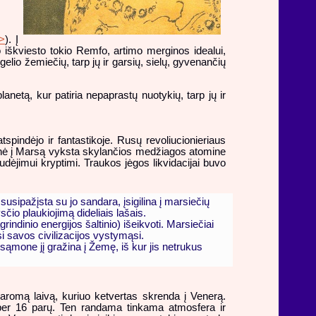
>
). Į
 iškviesto tokio Remfo, artimo merginos idealui,
elio žemiečių, tarp jų ir garsių, sielų, gyvenančių
netą, kur patiria nepaprastų nuotykių, tarp jų ir
spindėjo ir fantastikoje. Rusų revoliucionieriaus
ionė į Marsą vyksta skylančios medžiagos atomine
dėjimui kryptimi. Traukos jėgos likvidacijai buvo
 susipažįsta su jo sandara, įsigilina į marsiečių
sčio plaukiojimą dideliais lašais.
ndinio energijos šaltinio) išeikvoti. Marsiečiai
i savos civilizacijos vystymąsi.
ąmone jį gražina į Žemę, iš kur jis netrukus
omą laivą, kuriuo ketvertas skrenda į Venerą.
per 16 parų. Ten randama tinkama atmosfera ir