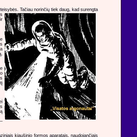
teisybės. Tačiau norinčių tiek daug, kad surengta
os
ir
e
es
ma
ą.
je
io
us
tį
i
us
rą
 –
iniais kiaušinio formos aparatais, naudojančiais