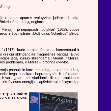
į Žemę.
 kuriame, aptarus reaktyvinio judėjimo istoriją,
inierių išrastų dujų degimo.
Mėnulį ir jo nepaprasti nuotykiai“ (1928). Juose
os ir šovinistinės „Didžiosios Vokietijos“ idėjos,
“ (1917), kurio herojus išmoksta koncentruoti ir
sos greičiu sklindančias magnetines bangas. Buvo
itacijos jėgą, kuriuo skrendama į Mėnulį ir Marsą.
ines problemas, o Marse – protinga gyvybė.
rmojo pasaulinio karo metu dujų atakos metu italų
o nariai bėga nuo karo beprasmybės ir ieškodami
aro jį, tarsi prisisiurbiantis diskas, traukiantis
ulės šviesos energija – apšvietimui ir šildymui, o
omenę. Jie patyrė
vo jo mirštančios