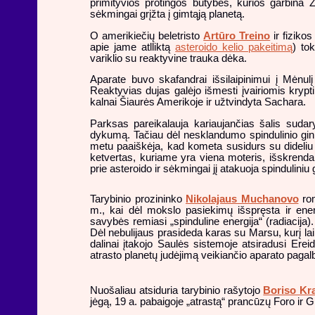
primityvios protingos būtybės, kurios garbina 
sėkmingai grįžta į gimtąją planetą.
O amerikiečių beletristo
Artūro Treino
ir fiziko
apie jame atlliktą
asteroido kelio pakeitimą
) to
variklio su reaktyvine trauka dėka.
Aparate buvo skafandrai išsilaipinimui į Mėnul
Reaktyvias dujas galėjo išmesti įvairiomis krypti
kalnai Šiaurės Amerikoje ir užtvindyta Sachara.
Parksas pareikalauja kariaujančias šalis suda
dykumą. Tačiau dėl nesklandumo spindulinio gin
metu paaiškėja, kad kometa susidurs su dideliu a
ketvertas, kuriame yra viena moteris, išskrenda į
prie asteroido ir sėkmingai jį atakuoja spinduliniu 
Tarybinio prozininko
Nikolajaus Muchanovo
rom
m., kai dėl mokslo pasiekimų išspręsta ir ene
savybės remiasi „spinduline energija“ (radiacija). 
Dėl nebulijaus prasideda karas su Marsu, kurį lai
dalinai įtakojo Saulės sistemoje atsiradusi Ere
atrasto planetų judėjimą veikiančio aparato pagalb
Nuošaliau atsiduria tarybinio rašytojo
Boriso Kr
jėgą, 19 a. pabaigoje „atrastą“ prancūzų Foro ir Gra