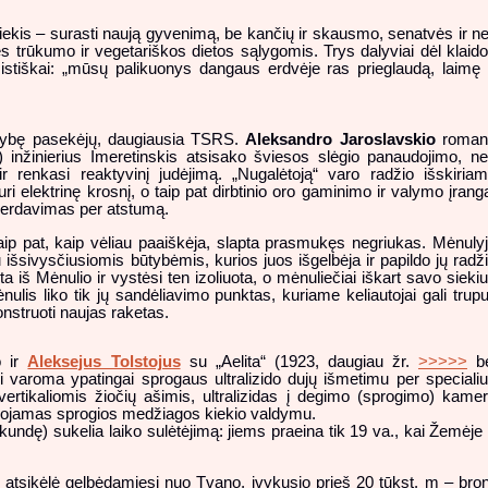
iekis – surasti naują gyvenimą, be kančių ir skausmo, senatvės ir ne
s trūkumo ir vegetariškos dietos sąlygomis. Trys dalyviai dėl klaid
istiškai: „mūsų palikuonys dangaus erdvėje ras prieglaudą, laimę 
gybę pasekėjų, daugiausia TSRS.
Aleksandro Jaroslavskio
roman
) inžinierius Imeretinskis atsisako šviesos slėgio panaudojimo, n
r renkasi reaktyvinį judėjimą. „Nugalėtoją“ varo radžio išskiria
uri elektrinę krosnį, o taip pat dirbtinio oro gaminimo ir valymo įrang
 perdavimas per atstumą.
taip pat, kaip vėliau paaiškėja, slapta prasmukęs negriukas. Mėnuly
išsivysčiusiomis būtybėmis, kurios juos išgelbėja ir papildo jų radž
 iš Mėnulio ir vystėsi ten izoliuota, o mėnuliečiai iškart savo sieki
nulis liko tik jų sandėliavimo punktas, kuriame keliautojai gali trupu
onstruoti naujas raketas.
o ir
Aleksejus Tolstojus
su „Aelita“ (1923, daugiau žr.
>>>>>
be
i varoma ypatingai sprogaus ultralizido dujų išmetimu per speciali
rtikaliomis žiočių ašimis, ultralizidas į degimo (sprogimo) kame
liuojamas sprogios medžiagos kiekio valdymu.
ekundę) sukelia laiko sulėtėjimą: jiems praeina tik 19 va., kai Žemėje
tsikėlė gelbėdamiesi nuo Tvano, įvykusio prieš 20 tūkst. m – bronz