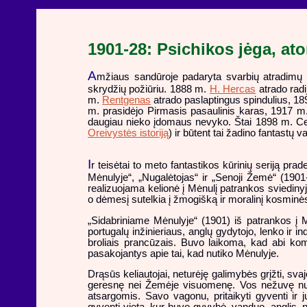
1901-28: Psichikos jėga, ato
A
mžiaus sandūroje padaryta svarbių atradimų m
skrydžių požiūriu. 1888 m.
H. Hercas
atrado rad
m.
Rentgenas
atrado paslaptingus spindulius, 189
m. prasidėjo Pirmasis pasaulinis karas, 1917 m. Ru
daugiau nieko įdomaus nevyko. Štai 1898 m. C
Oreivystės istoriją
) ir būtent tai žadino fantastų v
I
r teisėtai to meto fantastikos kūrinių seriją pr
Mėnulyje“, „Nugalėtojas“ ir „Senoji Žemė“ (1901-1
realizuojama kelionė į Mėnulį patrankos sviediny
o dėmesį sutelkia į žmogišką ir moralinį kosminė
„Sidabriniame Mėnulyje“ (1901) iš patrankos į M
portugalų inžinieriaus, anglų gydytojo, lenko ir
broliais prancūzais. Buvo laikoma, kad abi ko
pasakojantys apie tai, kad nutiko Mėnulyje.
Drąsūs keliautojai, neturėję galimybės grįžti, sva
geresnę nei Žemėje visuomenę. Vos nežuvę nuo 
atsargomis. Savo vagonu, pritaikyti gyventi ir ju