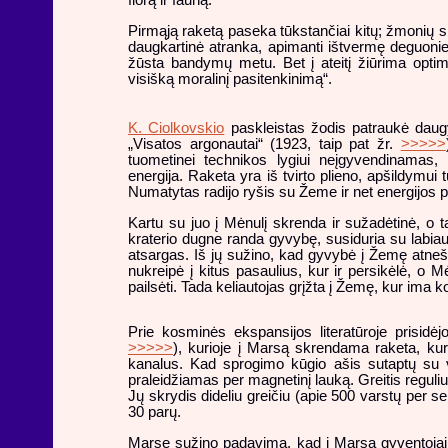
florą ir fauną.
Pirmąją raketą paseka tūkstančiai kitų; žmonių s
daugkartinė atranka,
apimanti ištvermę deguonie
žūsta bandymų metu. Bet į ateitį žiūrima optim
visišką moralinį pasitenkinimą“.
K. Ciolkovskio
paskleistas žodis patraukė dau
„Visatos argonautai“ (1923, taip pat žr.
>>>>>
tuometinei technikos lygiui neįgyvendinamas, i
energija. Raketa yra iš tvirto plieno, apšildymui t
Numatytas radijo ryšis su Žeme ir net energijos
Kartu su juo į Mėnulį skrenda ir sužadėtinė, o 
kraterio dugne randa gyvybę, susiduria su labiau 
atsargas. Iš jų sužino, kad gyvybė į Žemę atnešta
nukreipė į kitus pasaulius, kur ir persikėlė, o Mė
pailsėti. Tada keliautojas grįžta į Žemę, kur ima k
Prie kosminės ekspansijos literatūroje prisidėj
>>>>>
), kurioje į Marsą skrendama raketa, kur
kanalus. Kad sprogimo kūgio ašis sutaptų su ve
praleidžiamas per magnetinį lauką. Greitis regu
Jų skrydis dideliu greičiu (apie 500 varstų per s
30 parų.
Marse sužino padavimą, kad į Marsą gyventojai a