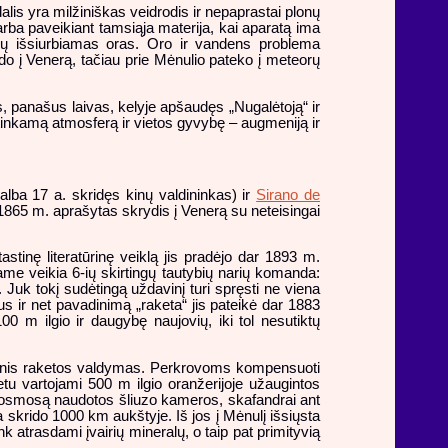
lis yra milžiniškas veidrodis ir nepaprastai plonų
rba paveikiant tamsiąja materija, kai aparatą ima
ių išsiurbiamas oras. Oro ir vandens problema
ido į Venerą, tačiau prie Mėnulio pateko į meteorų
, panašus laivas, kelyje apšaudęs „Nugalėtoją“ ir
 tinkamą atmosferą ir vietos gyvybę – augmeniją ir
lba 17 a. skridęs kinų valdininkas) ir
Sirano de
865 m. aprašytas skrydis į Venerą su neteisingai
tastinę literatūrinę veiklą jis pradėjo dar 1893 m.
me veikia 6-ių skirtingų tautybių narių komanda:
. Juk tokį sudėtingą uždavinį turi spręsti ne viena
pus ir net pavadinimą „raketa“ jis pateikė dar 1883
00 m ilgio ir daugybę naujovių, iki tol nesutiktų
inis raketos valdymas. Perkrovoms kompensuoti
u vartojami 500 m ilgio oranžerijoje užaugintos
 kosmosą naudotos šliuzo kameros, skafandrai ant
 skrido 1000 km aukštyje. Iš jos į Mėnulį išsiųsta
k atrasdami įvairių mineralų, o taip pat primityvią