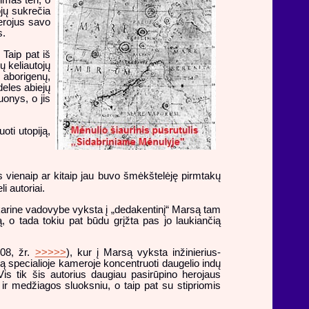
nimas ten, o
ojų sukrečia
herojus savo
s.
Taip pat iš
ų keliautojų
ų aborigenų,
deles abiejų
uonys, o jis
oti utopiją,
 vienaip ar kitaip jau buvo šmėkštelėję pirmtakų
li autoriai.
karine vadovybe vyksta į „dedakentinį“ Marsą tam
ą, o tada tokiu pat būdu grįžta pas jo laukiančią
08, žr.
>>>>>
), kur į Marsą vyksta inžinierius-
 specialioje kameroje koncentruoti daugelio indų
Vis tik šis autorius daugiau pasirūpino herojaus
ir medžiagos sluoksniu, o taip pat su stipriomis