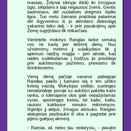
mastais. Žolynai slėnyje iškilo iki žmogaus
ūgio, slėpdami ir taip negausius žvėris. Gentis
badmiriavo, dėl nuolatinės drėgmės išplito
ligos. Tuo metu šamano praktiniai patarimai
dėl išgyvenimo iš jo atimdavo didesniąją
vakarinio laiko dalį, - ir prie pasakojimų apie
Žemę sugrįždavo tik retkarčiais.
Vienintelis mokinys Ranglas lankė senuką
vos ne kartą per dešimtį dienų. Nuo
užsiėmimų metimo jį sulaikydavo tik jį
apėmusi raidžių magija – jam atrodė, kad
raides sudėliodamas į žodžius jis prisišlieja
prie aukštesniojo pažinimo, prieinamo tik
išrinktiesiems.
Vieną dieną pačioje vasaros pabaigoje
Randlas pakilo į šamano olą ir ten užtiko
keistą vaizdą. Mokytojas sėdėjo, sustingęs
nenatūrialioje pozoje su aukštyn pakelta kaire
ranka, o tolimajame olos gale nepažįstamas
vyras, apsirengęs keistu, be kailio, kailiu,
rausėsi kukliuose senuko reikmenyse.
Išgirdęs jį atėjus, žmogus atsisuko. Ranglas
atatupstas pasitraukė iš olos ir pagriebė prie
įėjimo gulėjusį akmenį.
- Ramiai, aš nieko tau nedarysiu, - pasakė