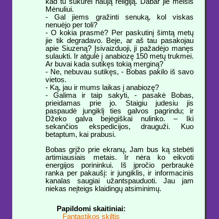
kad tu sukūrei naują religiją. Dabar jie melsis
Mėnuliui.
- Gal jiems gražinti senuką, kol viskas
nenuėjo per toli?
- O kokia prasmė? Per paskutinį šimtą metų
jie tik degradavo. Beje, ar aš tau pasakojau
apie Siuzeną? Įsivaizduoji, ji pažadėjo manęs
sulaukti. Ir atgulė į anabiozę 150 metų trukmei.
Ar buvai kada sutikęs tokią merginą?
- Ne, nebuvau sutikęs, - Bobas pakilo iš savo
vietos.
- Ką, jau ir mums laikas į anabiozę?
- Galima ir taip sakyti, - pasakė Bobas,
prieidamas prie jo. Staigiu judesiu jis
paspaudė jungiklį ties galvos pagrindu; ir
Džeko galva bejėgiškai nulinko. – Iki
sekančios ekspedicijos, drauguži. Kuo
betaptum, kai prabusi.
Bobas grįžo prie ekranų, Jam bus ką stebėti
artimiausiais metais. Ir nėra ko eikvoti
energijos porininkui. Iš įpročio perbraukė
ranka per pakaušį: ir jungiklis, ir informacinis
kanalas saugiai užantspauduoti. Jau jam
niekas neįteigs klaidingų atsiminimų.
Papildomi skaitiniai:
Fantastikos skiltis