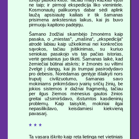
ne taip; ir pirmoji ekspedicija liko vienintele.
Kosmonautų palikuonys dabar sėdi aplink
laužą apsisiautę kailiais ir tik šamanas
prisimena ankstesnius laikus, kai jis buvo
pirmuoju kapitono padėjėju.
Šamano žodžiai skambėjo žmonėms kaip
pasaka, o „miestas“, „mašina“, „ekspedicija“
atrodė labiau kaip užkeikimai nei konkrečios
sąvokos, tačiau įsitikinimas, su kuriuo
seniokas pasakojo vis tas pačias istorias,
vertė gentainius juo tikėti. Šamanas laikė, kad
žemiečiai būtinai atskris; ir žmonės su viltimi
žvelgė į dangų, kai jis trumpai pasirodydavo
pro debesis. Norėdamas gentyje išlaikyti nors
truputį civilizuotumo, šamanas savo
mokiniams prikimšdavo įvairių sričių žinių, be
jokios sistemos ir dažnai fragmentų, tačiau
per ilgus žiemos mėnesius gautos žinios
greitai užsimiršdavo, išstumtos kasdieninių
problemų. Kaip taisyklė, mokiniai ilgai
nepasilikdavo, keisdamiesi kiekvieną
pavasarį.
* * *
Ta vasara iškrito kaip reta lietinga net vietiniais