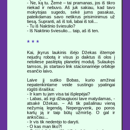
- Ne, ką tu. Žemė – tai pramanas, jos iš tikro
niekad ir nebuvo. Aš juk sakiau, kad tavo
mokytojas sugedo, sekė jums pasakas,
pateikdamas savo netikrus prisiminimus už
tiesą. Supranti, aš iš toli, labai iš toli…
- Tu iš Naktinio šviesulio?
- Iš Naktinio šviesulio… taip, aš iš ten.
* * *
Kai, įkyrus laukinis išėjo Džekas ištempė
nejudrų robotą ir visus jo daiktus iš olos į
netoliese paslėptą planetinį modulį. Sulaukęs
tamsos, jis startavo link stacionarinėje orbitoje
esančio laivo.
Laive jį sutiko Bobas, kurio amžinai
nepatenkintame veide sustingo ypatingai
rūgšti išraiška:
- Ir kam tu jam visa tai išplepėjai?
- Labas, aš irgi džiaugiuosi tave matydamas, -
atsakė Džekas. – Aš tik pašalinau vieną
nežymią legendą. Nepergyvenk, po poros
kartų ją ir taip būtų užmiršę. O gal ir
anksčiau…
- Ir vis tik nederėjo to daryti.
- O kas man liko?!