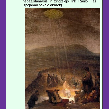
nepažįstamasis ir žingtelėjo link Ranlo. Tas
įspėjamai pakėlė akmenį.