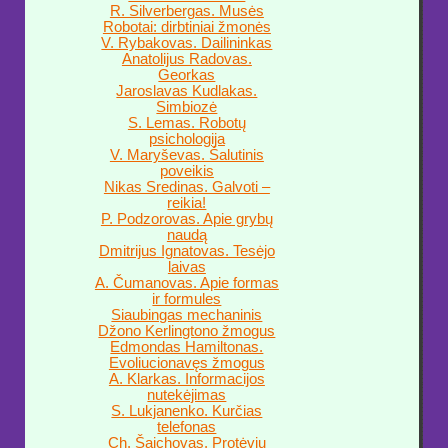
R. Silverbergas. Musės
Robotai: dirbtiniai žmonės
V. Rybakovas. Dailininkas
Anatolijus Radovas.
Georkas
Jaroslavas Kudlakas.
Simbiozė
S. Lemas. Robotų
psichologija
V. Maryševas. Šalutinis
poveikis
Nikas Sredinas. Galvoti –
reikia!
P. Podzorovas. Apie grybų
naudą
Dmitrijus Ignatovas. Tesėjo
laivas
A. Čumanovas. Apie formas
ir formules
Siaubingas mechaninis
Džono Kerlingtono žmogus
Edmondas Hamiltonas.
Evoliucionavęs žmogus
A. Klarkas. Informacijos
nutekėjimas
S. Lukjanenko. Kurčias
telefonas
Ch. Šaichovas. Protėvių