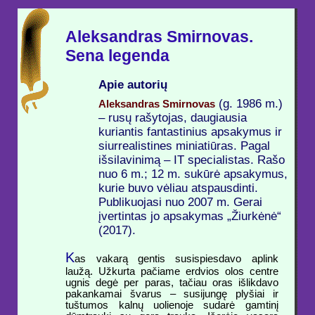
Aleksandras Smirnovas.
Sena legenda
Apie autorių
(g. 1986 m.)
Aleksandras Smirnovas
– rusų rašytojas, daugiausia
kuriantis fantastinius apsakymus ir
siurrealistines miniatiūras. Pagal
išsilavinimą – IT specialistas. Rašo
nuo 6 m.; 12 m. sukūrė apsakymus,
kurie buvo vėliau atspausdinti.
Publikuojasi nuo 2007 m. Gerai
įvertintas jo apsakymas „Žiurkėnė“
(2017).
K
as vakarą gentis susispiesdavo aplink
laužą. Užkurta pačiame erdvios olos centre
ugnis degė per paras, tačiau oras išlikdavo
pakankamai švarus – susijungę plyšiai ir
tuštumos kalnų uolienoje sudarė gamtinį