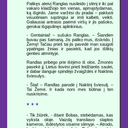
Palikęs ateivį Ranglas nusileido į slėnį ir iki pat
vakaro klaidžiojo ten vienas, apmąstydamas,
ką išgirdo. Jame varžėsi du pradai – paklusti
visuotiniam sąstingiui ar imti kalbėti, veikti.
Galiausiai antrasis paėmė viršų ir jis pašoko,
gerokai išgąsdinęs aplinkinius.
- Gentainiai! – sušuko Ranglas. – Šiandien
buvau pas šamaną. Jis paliko mus, išskrido. Į
Žemę! Tačiau prieš tai jis pavedė man saugoti
ypatingas žinias ir pasiekti, kad jos išliktų
genties atmintyje.
Randlas pribėgo prie išėjimo iš olos. Žmonės
pasekė jį. Lietus liovėsi prieš leidžiantis saulei,
ir dabar danguje spindėjo žvaigždės ir Naktinis
šviesulys.
- Štai! – Randlas parodė į Naktinį šviesulį. –
Tai Žemė. Ir kada nors mes būtinai į ten
nuskrisime.
* * *
- Tik žiūrėk, - ištarė Bobas, stebėdamas, kas
vyksta oloje. Vaizdą transliavo slaptos
kameros, išdėstytos visame slėnyje. – Atrodo,