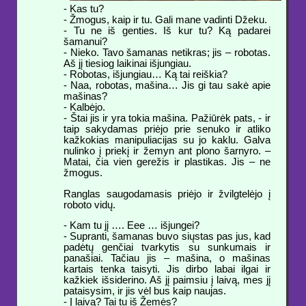
- Kas tu?
- Žmogus, kaip ir tu. Gali mane vadinti Džeku.
- Tu ne iš genties. Iš kur tu? Ką padarei
šamanui?
- Nieko. Tavo šamanas netikras; jis – robotas.
Aš jį tiesiog laikinai išjungiau.
- Robotas, išjungiau… Ką tai reiškia?
- Naa, robotas, mašina… Jis gi tau sakė apie
mašinas?
- Kalbėjo.
- Štai jis ir yra tokia mašina. Pažiūrėk pats, - ir
taip sakydamas priėjo prie senuko ir atliko
kažkokias manipuliacijas su jo kaklu. Galva
nulinko į priekį ir žemyn ant plono šarnyro. –
Matai, čia vien gerežis ir plastikas. Jis – ne
žmogus.
Ranglas saugodamasis priėjo ir žvilgtelėjo į
roboto vidų.
- Kam tu jį …. Eee … išjungei?
- Supranti, šamanas buvo siųstas pas jus, kad
padėtų genčiai tvarkytis su sunkumais ir
panašiai. Tačiau jis – mašina, o mašinas
kartais tenka taisyti. Jis dirbo labai ilgai ir
kažkiek išsiderino. Aš jį paimsiu į laivą, mes jį
pataisysim, ir jis vėl bus kaip naujas.
- Į laivą? Tai tu iš Žemės?