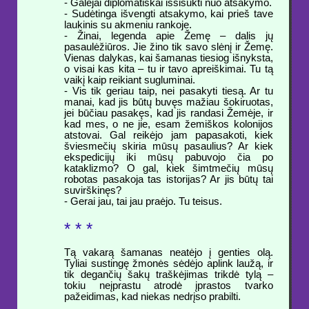
- Galėjai diplomatiškai išsisukti nuo atsakymo.
- Sudėtinga išvengti atsakymo, kai prieš tave
laukinis su akmeniu rankoje.
- Žinai, legenda apie Žemę – dalis jų
pasaulėžiūros. Jie žino tik savo slėnį ir Žemę.
Vienas dalykas, kai šamanas tiesiog išnyksta,
o visai kas kita – tu ir tavo apreiškimai. Tu tą
vaikį kaip reikiant sugluminai.
- Vis tik geriau taip, nei pasakyti tiesą. Ar tu
manai, kad jis būtų buvęs mažiau šokiruotas,
jei būčiau pasakęs, kad jis randasi Žemėje, ir
kad mes, o ne jie, esam žemiškos kolonijos
atstovai. Gal reikėjo jam papasakoti, kiek
šviesmečių skiria mūsų pasaulius? Ar kiek
ekspedicijų iki mūsų pabuvojo čia po
kataklizmo? O gal, kiek šimtmečių mūsų
robotas pasakoja tas istorijas? Ar jis būtų tai
suvirškinęs?
- Gerai jau, tai jau praėjo. Tu teisus.
* * *
Tą vakarą šamanas neatėjo į genties olą.
Tyliai sustingę žmonės sėdėjo aplink laužą, ir
tik degančių šakų traškėjimas trikdė tylą –
tokiu neįprastu atrodė įprastos tvarko
pažeidimas, kad niekas nedrįso prabilti.