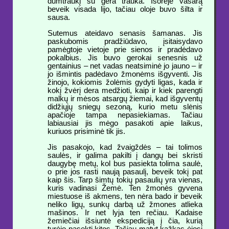
dūmtraukį su gera trauka. Išorėje vasarą
beveik visada lijo, tačiau oloje buvo šilta ir
sausa.
Sutemus ateidavo senasis šamanas. Jis
paskubomis pradžiūdavo, įsitaisydavo
pamėgtoje vietoje prie sienos ir pradėdavo
pokalbius. Jis buvo gerokai senesnis už
gentainius – net vadas neatsiminė jo jauno – ir
jo išmintis padėdavo žmonėms išgyventi. Jis
žinojo, kokiomis žolėmis gydyti ligas, kada ir
kokį žvėrį dera medžioti, kaip ir kiek parengti
malkų ir mėsos atsargų žiemai, kad išgyventų
didžiųjų sniegų sezoną, kurio metu slėnis
apačioje tampa nepasiekiamas. Tačiau
labiausiai jis mėgo pasakoti apie laikus,
kuriuos prisiminė tik jis.
Jis pasakojo, kad žvaigždės – tai tolimos
saulės, ir galima pakilti į dangų bei skristi
daugybę metų, kol bus pasiekta tolima saulė,
o prie jos rasti naują pasaulį, beveik tokį pat
kaip šis. Tarp šimtų tokių pasaulių yra vienas,
kuris vadinasi Žemė. Ten žmonės gyvena
miestuose iš akmens, ten nėra bado ir beveik
neliko ligų, sunkų darbą už žmones atlieka
mašinos. Ir net lyja ten rečiau. Kadaise
žemiečiai išsiuntė ekspediciją į čia, kurią
turėjo pasekti kitos. Tačiau matyt kažkas ėjosi